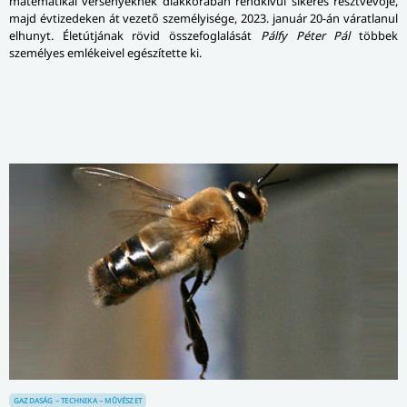
matematikai versenyeknek diákkorában rendkívül sikeres résztvevője,
majd évtizedeken át vezető személyisége, 2023. január 20-án váratlanul
elhunyt. Életútjának rövid összefoglalását
Pálfy Péter Pál
többek
személyes emlékeivel egészítette ki.
GAZDASÁG – TECHNIKA – MŰVÉSZET