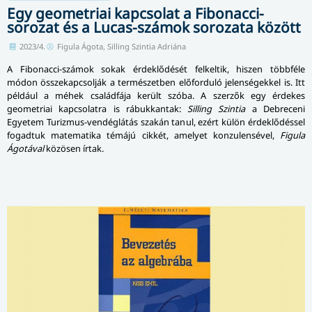
Egy geometriai kapcsolat a Fibonacci-
sorozat és a Lucas-számok sorozata között
2023/4.
Figula Ágota, Silling Szintia Adriána
A Fibonacci-számok sokak érdeklődését felkeltik, hiszen többféle
módon összekapcsolják a ter­mé­szet­ben előforduló jelenségekkel is. Itt
például a méhek családfája került szóba. A szerzők egy érdekes
geometriai kapcsolatra is rábukkantak:
Silling Szintia
a Debreceni
Egyetem Turizmus-vendéglátás szakán tanul, ezért külön ér­dek­lő­dés­sel
fogadtuk matematika témájú cikkét, amelyet konzulensével,
Figula
Ágotával
közösen írtak.