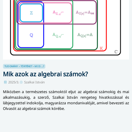
TUDOMÁNY – TÖRTÉNET – MI IS ...?
Mik azok az algebrai számok?
2025/3.
Szalkai István
Miközben a természetes számoktól eljut az algebrai számokig és mai
alkalmazásukig, a szerző, Szalkai István rengeteg hivat­ko­zás­sal és
lábjegyzettel indokolja, magyarázza mondanivalóját, amivel bevezeti az
Olvasót az algebrai számok körébe.