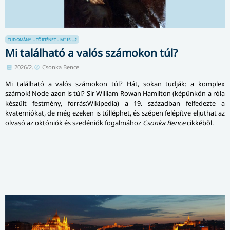
TUDOMÁNY – TÖRTÉNET – MI IS ...?
Mi található a valós számokon túl?
2026/2.
Csonka Bence
Mi található a valós számokon túl? Hát, sokan tudják: a komplex
számok! Node azon is túl? Sir William Rowan Hamilton (képünkön a róla
készült festmény, forrás:Wikipedia) a 19. században felfedezte a
kvaterniókat, de még ezeken is túlléphet, és szépen felépítve eljuthat az
olvasó az októniók és szedéniók fogalmához
Csonka Bence
cikkéből.