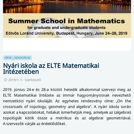
HÍREK – ÚJDONSÁGOK
Nyári iskola az ELTE Matematikai
Intézetében
2019/1.
Szerkesztő
2019. június 24-e és 28-a között hetedik alkalommal szervezi meg az
ELTE Matematikai Intézete az immár hagyományosnak nevezhető
nemzetközi nyári iskoláját. Az egyhetes rendezvény címe: „On the
crossroads of topology, geometry and algebra”. A nyári iskola során
azokat a kapcsolatokat, hidakat ismerhetjük meg, amelyek az (algebrai)
topológiát kötik össze a metrikus és az algebrai geometriával.
A szervezők várják az érdeklődőket.