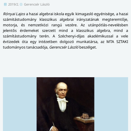
2019/2.
Gerencsér László
Rónyai Lajos
a hazai algebrai iskola egyik kimagasló egyénisége, a hazai
számitástudomány klasszikus algebrai irányzatának megteremtője,
motorja, és nemzetközi rangú vezére. Az utánpótlás-nevelésben
jelentős érdemeket szerzett mind a klasszikus algebra, mind a
számítástudomány terén. A Széchenyi-díjas akadémikussal a vele
évtizedek óta egy intézetben dolgozó munkatársa, az MTA SZTAKI
tudományos tanácsadója,
Gerencsér László
beszélget.