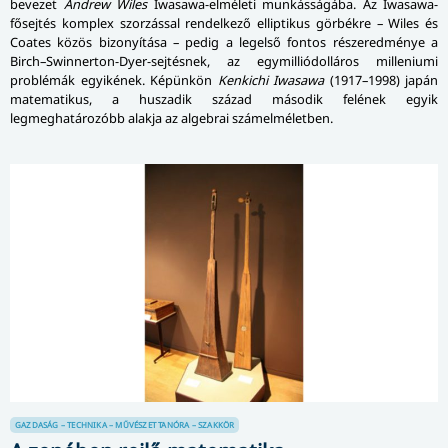
bevezet
Andrew Wiles
Iwasawa-elméleti munkásságába. Az Iwasawa-
fősejtés komplex szorzással rendelkező elliptikus görbékre – Wiles és
Coates közös bizonyítása – pedig a legelső fontos részeredménye a
Birch–Swinnerton-Dyer-sejtésnek, az egy­mil­li­ó­dol­lá­ros mil­le­ni­u­mi
problémák egyikének. Képünkön
Kenkichi Iwasawa
(1917–1998) japán
matematikus, a huszadik század második felének egyik
legmeghatározóbb alakja az algebrai számelméletben.
GAZDASÁG – TECHNIKA – MŰVÉSZET
TANÓRA – SZAKKÖR