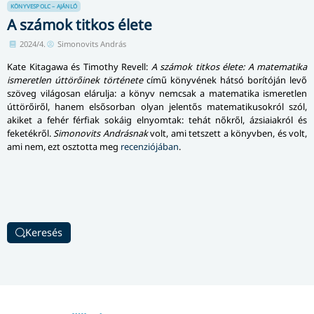
KÖNYVESPOLC – AJÁNLÓ
A számok titkos élete
2024/4.
Simonovits András
Kate Kitagawa és Timothy Revell:
A számok titkos élete: A matematika
ismeretlen úttörőinek története
című könyvének hátsó borítóján levő
szöveg világosan elárulja: a könyv nemcsak a matematika ismeretlen
úttörőiről, hanem elsősorban olyan jelentős ma­te­ma­ti­ku­sok­ról szól,
akiket a fehér férfiak sokáig elnyomtak: tehát nőkről, ázsiaiakról és
feketékről.
Simonovits Andrásnak
volt, ami tetszett a könyvben, és volt,
ami nem, ezt osztotta meg
recenziójában
.
Keresés