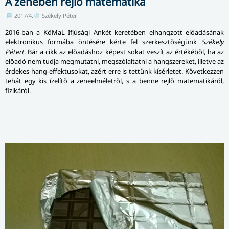
A zenében rejlő matematika
2017/4.
Székely Péter
2016-ban a KöMaL Ifjúsági Ankét keretében elhangzott előadásának
elektronikus formába öntésére kérte fel szerkesztőségünk
Székely
Pétert
. Bár a cikk az előadáshoz képest sokat veszít az értékéből, ha az
előadó nem tudja megmutatni, megszólaltatni a hangszereket, illetve az
érdekes hang-effektusokat, azért erre is tettünk kísérletet. Következzen
tehát egy kis ízelítő a zeneelméletről, s a benne rejlő matematikáról,
fizikáról.