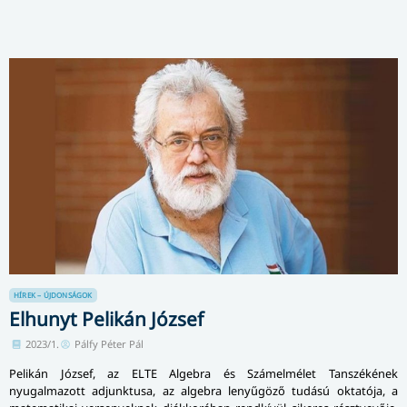
HÍREK – ÚJDONSÁGOK
Elhunyt Pelikán József
2023/1.
Pálfy Péter Pál
Pelikán József, az ELTE Algebra és Számelmélet Tanszékének
nyugalmazott adjunktusa, az algebra lenyűgöző tudású oktatója, a