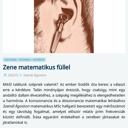
GAZDASÁG – TECHNIKA – MŰVÉSZET
Zene matematikus füllel
2022/3.
Szendi Ágoston
Mitől találunk szépnek valamit? Az ember ősidők óta keresi a választ
erre a kérdésre. Talán mindnyájan érezzük, hogy csakúgy, mint egy
andalító dallam élvezetéhez, a szépség megéléséhez is elengedhetetlen
a harmónia. A konszonancia és a disszonancia matematikai leírásához
Szendi Ágoston
matematikus MSc hallgató bevezetett egy mérőszámot
és egy távolság fogalmat, amelyet először relatív prím frekvenciák
között definiált. Írása egyaránt érdekelheti a zenében jártasakat és
járatlanokat is.