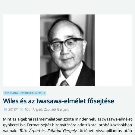
TUDOMÁNY – TÖRTÉNET – MI IS ...?
Wiles és az Iwasawa-elmélet fősejtése
2018/1.
Tóth Árpád, Zábrádi Gergely
Mint az algebrai számelméletben szinte mindennek, az Iwasawa-elmélet
gyökerei is a Fermat-sejtés bizonyítására adott korai próbálkozásokban
vannak.
Tóth Árpád
és
Zábrádi Gergely
történeti visszapillantás után