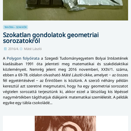
TANÓRA – SZAKKÖR
Szokatlan gondolatok geometriai
sorozatokról
2016/4.
Máté László
A
Polygon folyóirata
a Szegedi Tudományegyetem Bolyai Intézetének
kiadásában 1991 óta jelenteti meg matematikai és szakdidaktikai
közleményeit. Nemrég jelent meg 2016 novemberi, XXIV/1. száma,
ebben a 69-78. oldalon olvasható
Máté László
cikke, amelyet − az összes
fél egyetértésével − az Érintőben is közlünk. A szerző néhány példán
keresztül azt szeretné megmutatni, hogy ha egy geometriai sorozatot
végtelen sorozattá terjesztünk ki, akkor ezzel a látszólag kis lépéssel
nagymértékben tágíthatjuk diákjaink matematikai szemléletét. A példák
egyike egy tábla csokoládé...