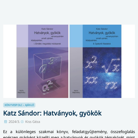
KÖNYVESPOLC – AJÁNLÓ
Katz Sándor: Hatványok, gyökök
2024/3.
Kiss Géza
Ez a különleges szakmai könyv, feladatgyűjtemény, összefoglalás
egészen másként közelíti meg a hatványok és gyökök témakörét, mint