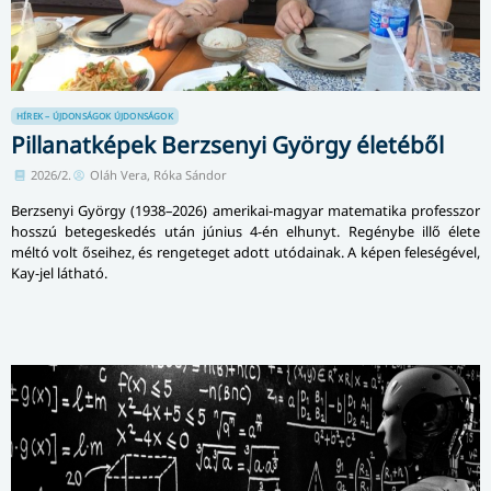
HÍREK – ÚJDONSÁGOK
ÚJDONSÁGOK
Pillanatképek Berzsenyi György életéből
2026/2.
Oláh Vera, Róka Sándor
Berzsenyi György (1938–2026) amerikai-magyar matematika professzor
hosszú betegeskedés után június 4-én elhunyt. Regénybe illő élete
méltó volt őseihez, és rengeteget adott utódainak. A képen feleségével,
Kay-jel látható.