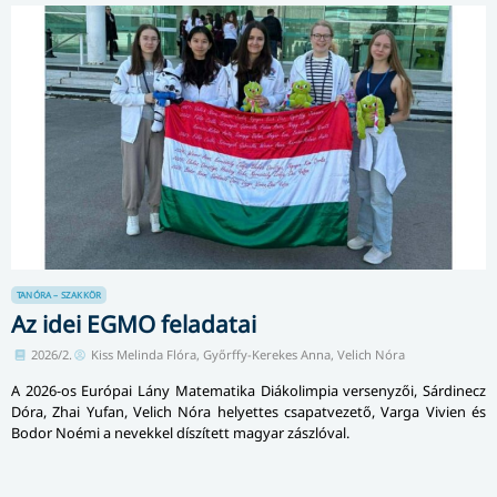
TANÓRA – SZAKKÖR
Az idei EGMO feladatai
2026/2.
Kiss Melinda Flóra, Győrffy-Kerekes Anna, Velich Nóra
A 2026-os Európai Lány Matematika Diákolimpia versenyzői, Sárdinecz
Dóra, Zhai Yufan, Velich Nóra helyettes csapatvezető, Varga Vivien és
Bodor Noémi a nevekkel díszített magyar zászlóval.