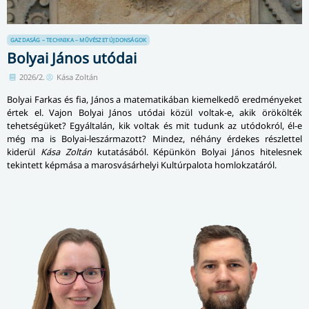
GAZDASÁG – TECHNIKA – MŰVÉSZET
ÚJDONSÁGOK
Bolyai János utódai
2026/2.
Kása Zoltán
Bolyai Farkas és fia, János a matematikában kiemelkedő eredményeket
értek el. Vajon Bolyai János utódai közül voltak-e, akik örökölték
tehetségüket? Egyáltalán, kik voltak és mit tudunk az utódokról, él-e
még ma is Bolyai-leszármazott? Mindez, néhány érdekes részlettel
kiderül
Kása Zoltán
kutatásából. Képünkön Bolyai János hitelesnek
tekintett képmása a marosvásárhelyi Kultúrpalota homlokzatáról.