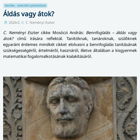
TANÓRA – SZAKKÖR
ÚJDONSÁGOK
Áldás vagy átok?
2026/2.
C. Neményi Eszter
C. Neményi Eszter
cikke Mosóczi András:
Bennfoglalás – áldás vagy
átok?
című írására reflektál. Tanítóknak, tanároknak, szülőknek
egyaránt érdemes mindkét cikket elolvasni a bennfoglalás tanításának
szükségességéről, értelméről, hasznáról, illetve általában a kisgyermek
matematikai fogalomalkotásának kialakításáról.