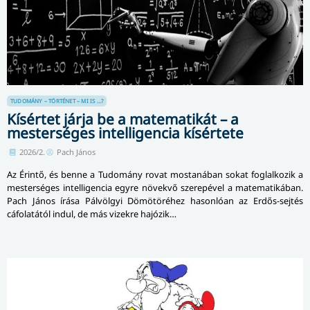
TUDOMÁNY – TÖRTÉNET – MI IS ...?
Kísértet járja be a matematikát – a
mesterséges intelligencia kísértete
2026/2.
Pach János
Az Érintő, és benne a Tudomány rovat mostanában sokat foglalkozik a
mesterséges intelligencia egyre növekvő szerepével a matematikában.
Pach János írása Pálvölgyi Dömötöréhez hasonlóan az Erdős-sejtés
cáfolatától indul, de más vizekre hajózik…