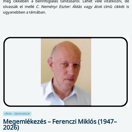
meg cikkében a bennfoglalás tanításáról. Lehet vele vitatkozni, de
olvassák el mellé
C. Neményi Eszter: Áldás vagy átok
című cikkét is
ugyanebben a témában.
HÍREK – ÚJDONSÁGOK
Megemlékezés – Ferenczi Miklós (1947–
2026)