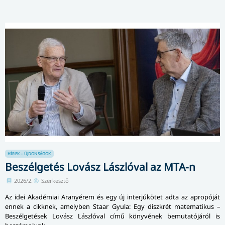
HÍREK – ÚJDONSÁGOK
Beszélgetés Lovász Lászlóval az MTA-n
2026/2.
Szerkesztő
Az idei Akadémiai Aranyérem és egy új interjúkötet adta az apropóját
ennek a cikknek, amelyben Staar Gyula: Egy diszkrét matematikus –
Beszélgetések Lovász Lászlóval című könyvének bemutatójáról is