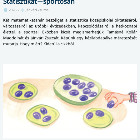
Statisztikát ̶ sportosan
2026/2.
Jánvári Zsuzsa
Két matematikatanár beszélget a statisztika középiskolai oktatásáról,
változásairól az utóbbi évtizedekben, kapcsolódásairól a hétköznapi
élettel, a sporttal. Eközben kicsit megismerhetjük Tamásné Kollár
Magdolnát és Jánvári Zsuzsát. Képünk egy kézilabdapálya méretezését
mutatja. Hogy miért? Kiderül a cikkből.