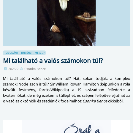
TUDOMÁNY – TÖRTÉNET – MI IS ...?
Mi található a valós számokon túl?
2026/2.
Csonka Bence
Mi található a valós számokon túl? Hát, sokan tudják: a komplex
számok! Node azon is túl? Sir William Rowan Hamilton (képünkön a róla
készült festmény, forrás:Wikipedia) a 19. században felfedezte a
kvaterniókat, de még ezeken is túlléphet, és szépen felépítve eljuthat az
olvasó az októniók és szedéniók fogalmához
Csonka Bence
cikkéből.