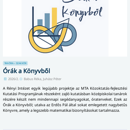
TANÓRA – SZAKKÖR
Órák a Könyvből
2026/2.
Babus Réka, Juhász Péter
A Rényi Intézet egyik legújabb projektje az MTA Közoktatás-fejlesztési
Kutatási Programjának részeként zajló kutatásban középiskolai tanárok
részére készít nem mindennapi segédanyagokat, óraterveket. Ezek az
Órák a Könyvből; utalva az Erdős Pál által sokat emlegetett nagybetűs
Könyvre, amely a legszebb matematikai bizonyításokat tartalmazza.