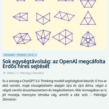
TUDOMÁNY – TÖRTÉNET – MI IS ...?
Sok egységtávolság: az OpenAI megcáfolta
Erdős híres sejtését
2026/2.
Pálvölgyi Dömötör
Ez a szöveg a ChatGPT 5.5 Thinking modell segítségével készült: ő írta az
első verziót, majd visszajelzéseim alapján újra és újra átírta, végül a
végső verziót átszerkesztettem és kiegészítettem. Már önmagában ez is
jól mutatja, mennyire témába vág, amiről a cikk szól. –
Pálvölgyi
Dömötör
.