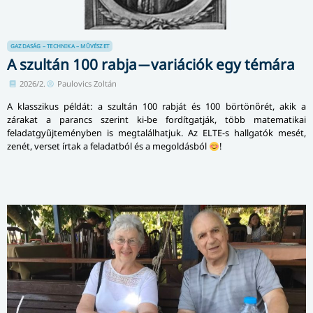
GAZDASÁG – TECHNIKA – MŰVÉSZET
A szultán 100 rabja ̶ variációk egy témára
2026/2.
Paulovics Zoltán
A klasszikus példát: a szultán 100 rabját és 100 börtönőrét, akik a
zárakat a parancs szerint ki-be fordítgatják, több matematikai
feladatgyűjteményben is megtalálhatjuk. Az ELTE-s hallgatók mesét,
zenét, verset írtak a feladatból és a megoldásból
!