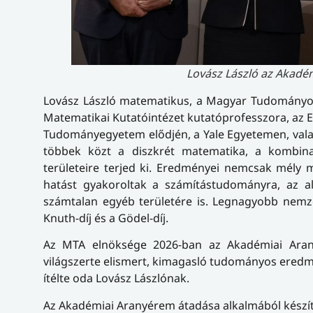
Lovász László az Akadém
Lovász László matematikus, a Magyar Tudományos
Matematikai Kutatóintézet kutatóprofesszora, az E
Tudományegyetem elődjén, a Yale Egyetemen, val
többek közt a diszkrét matematika, a kombinat
területeire terjed ki. Eredményei nemcsak mély
hatást gyakoroltak a számítástudományra, az al
számtalan egyéb területére is. Legnagyobb nemzetk
Knuth-díj és a Gödel-díj.
Az MTA elnöksége 2026-ban az Akadémiai Aran
világszerte elismert, kimagasló tudományos ered
ítélte oda Lovász Lászlónak.
Az Akadémiai Aranyérem átadása alkalmából készí