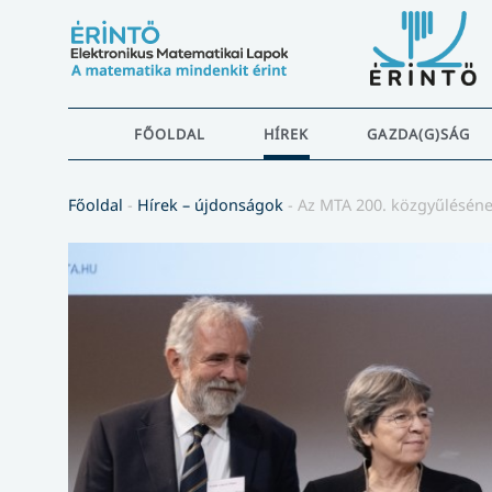
FŐOLDAL
HÍREK
GAZDA(G)SÁG
Főoldal
-
Hírek – újdonságok
-
Az MTA 200. közgyűléséne