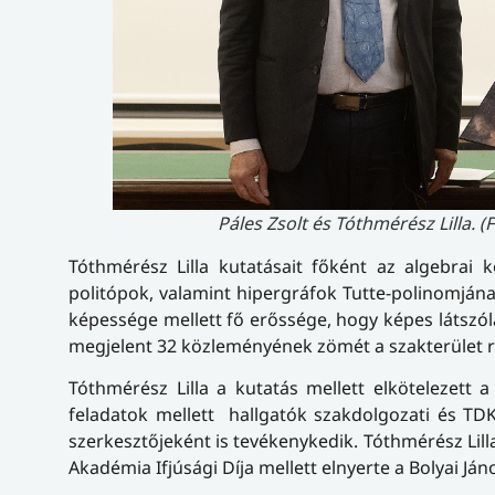
Páles Zsolt és Tóthmérész Lilla. (
Tóthmérész Lilla kutatásait főként az algebrai k
politópok, valamint hipergráfok Tutte-polinomján
képessége mellett fő erőssége, hogy képes látszó
megjelent 32 közleményének zömét a szakterület ra
Tóthmérész Lilla a kutatás mellett elkötelezett 
feladatok mellett hallgatók szakdolgozati és TDK 
szerkesztőjeként is tevékenykedik. Tóthmérész Lil
Akadémia Ifjúsági Díja mellett elnyerte a Bolyai Ján