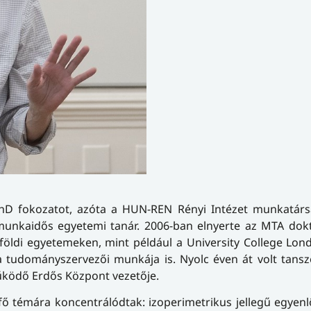
hD fokozatot, azóta a HUN-REN Rényi Intézet munkatársa
zmunkaidős egyetemi tanár. 2006-ban elnyerte az MTA dok
földi egyetemeken, mint például a University College Lo
a tudományszervezői munkája is. Nyolc éven át volt tans
működő Erdős Központ vezetője.
 fő témára koncentrálódtak: izoperimetrikus jellegű egyen