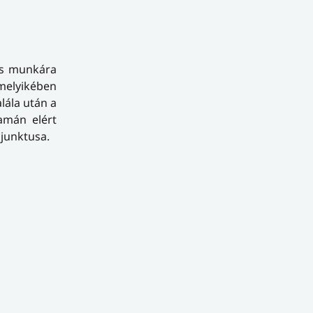
os munkára
melyikében
lála után a
yamán elért
junktusa.