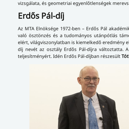
vizsgálata, és geometriai egyenlőtlenségek merevsé
Erdős Pál-díj
Az MTA Elnöksége 1972-ben – Erdős Pál akadémi
való ösztönzés és a tudományos utánpótlás tám
elért, világviszonylatban is kiemelkedő eredmény e
díj nevét az osztály Erdős Pál-díjra változtatta. 
teljesítményért. Idén Erdős Pál-díjban részesült
Tót