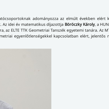
atócsoportoknak adományozza az elmúlt években elért 
 Az idei év matematikus díjazottja
Böröczky Károly
, a HUN
ra, az ELTE TTK Geometriai Tanszék egyetemi tanára. Az MT
etriai egyenlőtlenségekkel kapcsolatban elért, jelentős