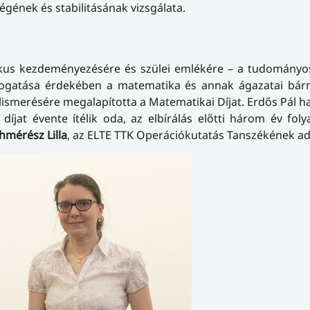
gének és stabilitásának vizsgálata.
kus kezdeményezésére és szülei emlékére – a tudomány
ogatása érdekében a matematika és annak ágazatai bár
lismerésére megalapította a Matematikai Díjat. Erdős Pál ha
A díjat évente ítélik oda, az elbírálás előtti három év fol
hmérész Lilla
, az ELTE TTK Operációkutatás Tanszékének ad