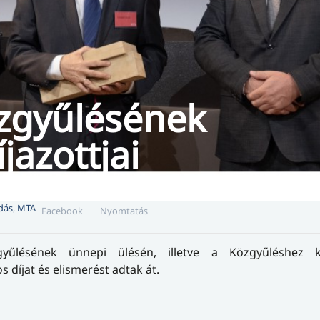
özgyűlésének
azottjai
dás
,
MTA
Facebook
Nyomtatás
lésének ünnepi ülésén, illetve a Közgyűléshez k
íjat és elismerést adtak át.