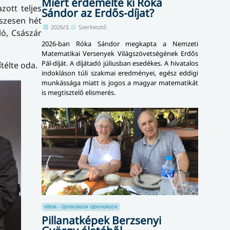
Miért érdemelte ki Róka
ott teljes
Sándor az Erdős-díjat?
szesen hét
2026/3.
Szerkesztő
ló, Császár
2026-ban Róka Sándor megkapta a Nemzeti
Matematikai Versenyek Világszövetségének Erdős
Pál-díját. A díjátadó júliusban esedékes. A hivatalos
télte oda.
indokláson túli szakmai eredményei, egész eddigi
munkássága miatt is jogos a magyar matematikát
is megtisztelő elismerés.
HÍREK – ÚJDONSÁGOK
ÚJDONSÁGOK
Pillanatképek Berzsenyi