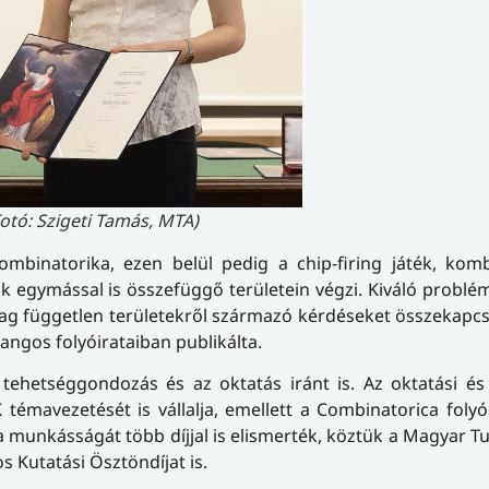
Fotó: Szigeti Tamás, MTA)
ombinatorika, ezen belül pedig a chip-firing játék, kom
ak egymással is összefüggő területein végzi. Kiváló prob
lag független területekről származó kérdéseket összekapcs
ngos folyóirataiban publikálta.
a tehetséggondozás és az oktatás iránt is. Az oktatási és
témavezetését is vállalja, emellett a Combinatorica folyói
la munkásságát több díjjal is elismerték, köztük a Magyar
os Kutatási Ösztöndíjat is.