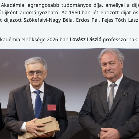
adémia legrangosabb tudományos díja, amellyel a díjaz
díjként adományozható. Az 1960-ban létrehozott díjat ös
díjazott Szőkefalvi-Nagy Béla, Erdős Pál, Fejes Tóth Lász
Akadémia elnöksége 2026-ban
Lovász László
professzornak í