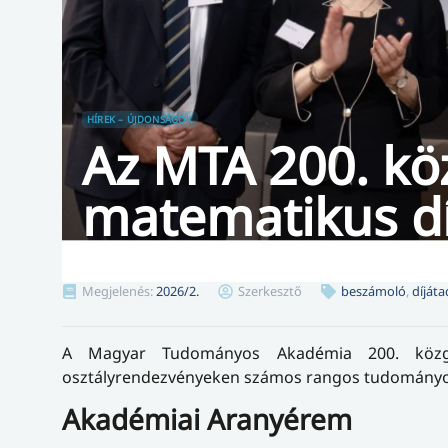
HÍREK – ÚJDONSÁGOK
Az MTA 200. k
matematikus díj
Megjelenés:
2026/2.
Szerkesztő
beszámoló
,
díjáta
A Magyar Tudományos Akadémia 200. közgyű
osztályrendezvényeken számos rangos tudományos d
Akadémiai Aranyérem