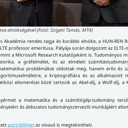
ia elnökségével (Fotó: Szigeti Tamás, MTA)
 Akadémia rendes tagja és korábbi elnöke, a HUN-REN Ré
LTE professor emeritusa. Pályája során dolgozott az ELTE-n
amint a Microsoft Research kutatójaként is. Tudományos 
orika, a gráfelmélet, és az elméleti számítástudomán
 matematikai problémákat oldottak meg, hanem erős és s
goritmuselméletre, a kriptográfiára és az alkalmazott 
özi elismerései közé tartozik az Abel-díj, a Wolf-díj, a K
yérmet a matematika és a számítógép-tudomány terüle
ményeiért és áldozatos tudományszervezői munkájáért eli
tett
portréfilmet
az olvasó is megtekintheti.