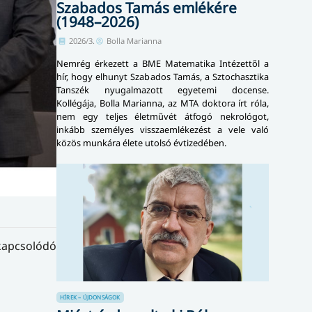
Szabados Tamás emlékére
(1948–2026)
2026/3.
Bolla Marianna
Nemrég érkezett a BME Matematika Intézettől a
hír, hogy elhunyt Szabados Tamás, a Sztochasztika
Tanszék nyugalmazott egyetemi docense.
Kollégája, Bolla Marianna, az MTA doktora írt róla,
nem egy teljes életművét átfogó nekrológot,
inkább személyes visszaemlékezést a vele való
közös munkára élete utolsó évtizedében.
apcsolódó
HÍREK – ÚJDONSÁGOK