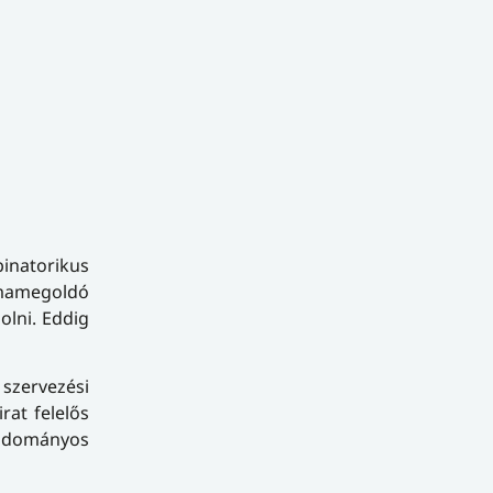
binatorikus
lémamegoldó
olni. Eddig
 szervezési
rat felelős
 Tudományos