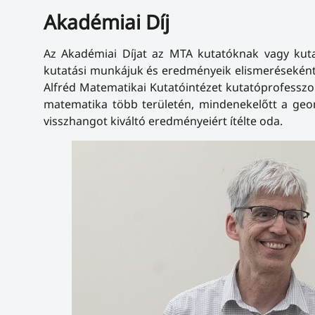
Akadémiai Díj
Az Akadémiai Díjat az MTA kutatóknak vagy kut
kutatási munkájuk és eredményeik elismeréseként.
Alfréd Matematikai Kutatóintézet kutatóprofesszo
matematika több területén, mindenekelőtt a geom
visszhangot kiváltó eredményeiért ítélte oda.