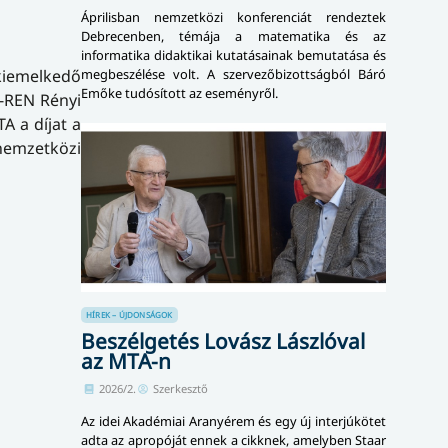
Áprilisban nemzetközi konferenciát rendeztek
Debrecenben, témája a matematika és az
informatika didaktikai kutatásainak bemutatása és
kiemelkedő
megbeszélése volt. A szervezőbizottságból Báró
Emőke tudósított az eseményről.
-REN Rényi
A a díjat a
 nemzetközi
HÍREK – ÚJDONSÁGOK
Beszélgetés Lovász Lászlóval
az MTA-n
2026/2.
Szerkesztő
Az idei Akadémiai Aranyérem és egy új interjúkötet
adta az apropóját ennek a cikknek, amelyben Staar