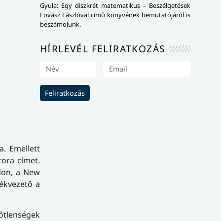
Gyula: Egy diszkrét matematikus – Beszélgetések
Lovász Lászlóval című könyvének bemutatójáról is
beszámolunk.
HÍRLEVÉL FELIRATKOZÁS
Feliratkozás
. Emellett
tora címet.
ndon, a New
zékvezető a
lőtlenségek