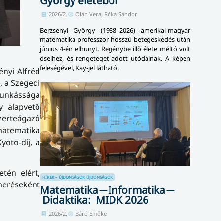
György életéből
2026/2.
Oláh Vera, Róka Sándor
Berzsenyi György (1938–2026) amerikai-magyar
matematika professzor hosszú betegeskedés után
június 4-én elhunyt. Regénybe illő élete méltó volt
őseihez, és rengeteget adott utódainak. A képen
feleségével, Kay-jel látható.
nyi Alfréd
, a Szegedi
munkássága
y alapvető
zerteágazó
matematika
yoto-díj, a
tén elért,
HÍREK – ÚJDONSÁGOK
ÚJDONSÁGOK
smeréseként
Matematika ̶ Informatika ̶
Didaktika: MIDK 2026
2026/2.
Báró Emőke