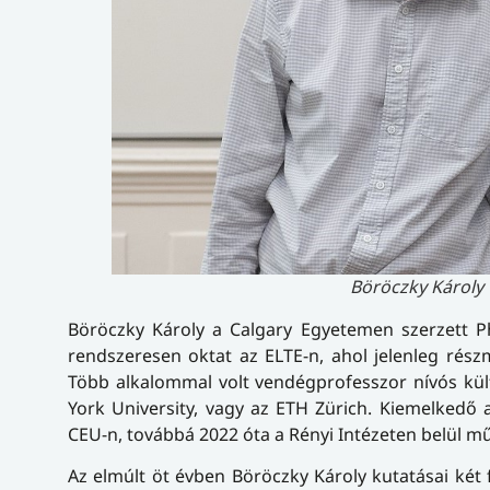
Böröczky Károly
Böröczky Károly a Calgary Egyetemen szerzett P
rendszeresen oktat az ELTE-n, ahol jelenleg rés
Több alkalommal volt vendégprofesszor nívós kül
York University, vagy az ETH Zürich. Kiemelkedő 
CEU-n, továbbá 2022 óta a Rényi Intézeten belül 
Az elmúlt öt évben Böröczky Károly kutatásai két