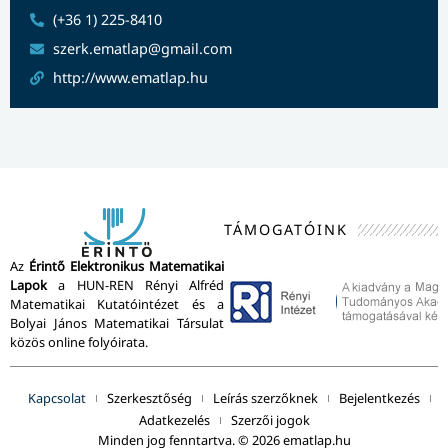
(+36 1) 225-8410
szerk.ematlap@gmail.com
http://www.ematlap.hu
TÁMOGATÓINK
Az
Érintő Elektronikus Matematikai
Lapok
a HUN-REN Rényi Alfréd
Matematikai Kutatóintézet és a
Bolyai János Matematikai Társulat
közös online folyóirata.
Kapcsolat
Szerkesztőség
Leírás szerzőknek
Bejelentkezés
Adatkezelés
Szerzői jogok
Minden jog fenntartva. © 2026 ematlap.hu