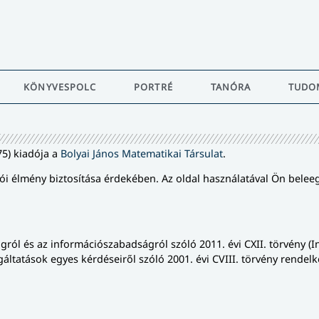
KÖNYVESPOLC
PORTRÉ
TANÓRA
TUDO
75) kiadója a
Bolyai János Matematikai Társulat
.
i élmény biztosítása érdekében. Az oldal használatával Ön beleeg
ról és az információszabadságról szóló 2011. évi CXII. törvény (In
atások egyes kérdéseiről szóló 2001. évi CVIII. törvény rendelkezés