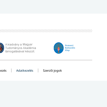
kezés
Adatkezelés
Szerzői jogok