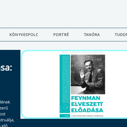
KÖNYVESPOLC
PORTRÉ
TANÓRA
TUDO
sa:
elének
szerű
ost
truálja,
 elő