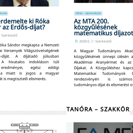
SÁGOK
HÍREK – ÚJDONSÁGOK
érdemelte ki Róka
Az MTA 200.
 az Erdős-díjat?
közgyűlésének
matematikus díjazot
Szerkesztő
2026/2.
Szerkesztő
Róka Sándor megkapta a Nemzeti
i Versenyek Világszövetségének
A Magyar Tudományos Akad
-díját. A díjátadó júliusban
közgyűlésének ünnepi ülésén a
 A hivatalos indokláson túli
Akadémiai Aranyérmet és az
eredményei, egész eddigi
Díjakat. A Közgyűléshez kapc
ga miatt is jogos a magyar
Matematikai Tudományok Os
 is megtisztelő elismerés.
rendezvényén is számo
tudományos díjat és elismerést os
TANÓRA – SZAKKÖR