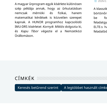
2026/2.
A magyar űrprogram egyik kísérlete különösen
szép példája annak, hogy az űrkutatásban
A klasszi
nemcsak mérnöki és fizikai, hanem
börtönőré
matematikai kérdések is közvetlen szerepet
be for
kapnak. A HUNOR programhoz kapcsolódó
feladatg
IMU-DRS kísérletet
Kornyik Miklós
dolgozta ki,
ELTE-s ha
és
Kapu Tibor
végezte el a Nemzetközi
feladatb
Űrállomáson.
CÍMKÉK
Keresés betűrend szerint
A legtöbbet használt címk