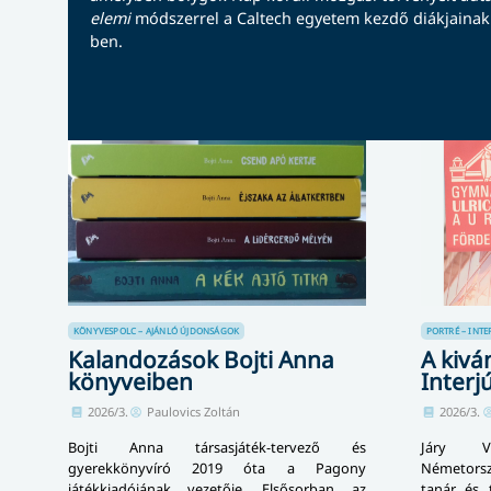
elemi
módszerrel a Caltech egyetem kezdő diákjainak
ben.
KÖNYVESPOLC – AJÁNLÓ
ÚJDONSÁGOK
PORTRÉ – INTE
Kalandozások Bojti Anna
A kivá
könyveiben
Interjú
2026/3.
Paulovics Zoltán
2026/3.
Bojti Anna társasjáték-tervező és
Járy V
gyerekkönyvíró 2019 óta a Pagony
Németors
játékkiadójának vezetője. Elsősorban az
tanár és 