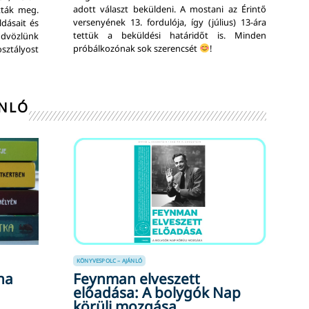
adott választ beküldeni. A mostani az Érintő
tták meg.
versenyének 13. fordulója, így (július) 13-ára
dásait és
tettük a beküldési határidőt is. Minden
üdvözlünk
próbálkozónak sok szerencsét
!
sztályost
ÁNLÓ
KÖNYVESPOLC – AJÁNLÓ
na
Feynman elveszett
előadása: A bolygók Nap
körüli mozgása