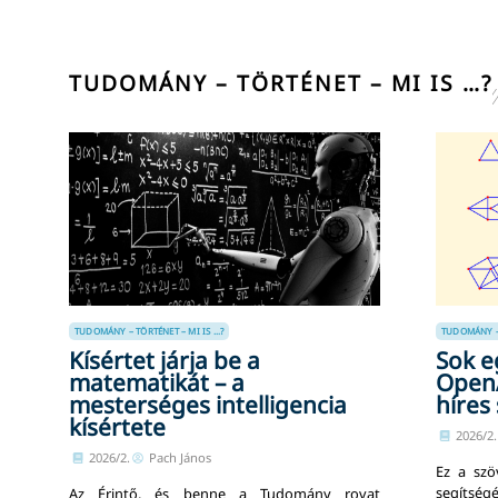
TUDOMÁNY – TÖRTÉNET – MI IS …?
TUDOMÁNY – TÖRTÉNET – MI IS ...?
TUDOMÁNY – T
Kísértet járja be a
Sok e
matematikát – a
OpenA
mesterséges intelligencia
híres
kísértete
2026/2.
2026/2.
Pach János
Ez a szö
segítségév
Az Érintő, és benne a Tudomány rovat