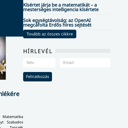
Kísértet járja be a matematikát – a
mesterséges intelligencia kísértete
Sok egységtávolság: az OpenAI
megcáfolta Erdős híres sejtését
Tovább az összes cikkre
HÍRLEVÉL
Feliratkozás
mlékére
Matematika
nyt Szabados
a Tanszék