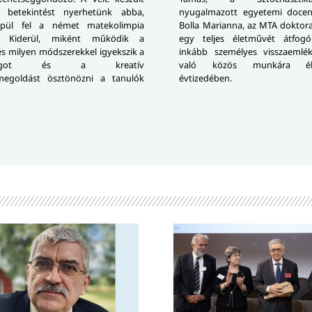
n betekintést nyerhetünk abba,
nyugalmazott egyetemi docens
pül fel a német matekolimpia
Bolla Marianna, az MTA doktora
e. Kiderül, miként működik a
egy teljes életművét átfogó
és milyen módszerekkel igyekszik a
inkább személyes visszaemlék
siságot és a kreatív
való közös munkára él
megoldást ösztönözni a tanulók
évtizedében.