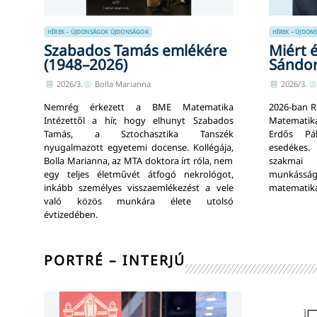
HÍREK – ÚJDONSÁGOK
ÚJDONSÁGOK
HÍREK – ÚJDON
Szabados Tamás emlékére
Miért 
(1948–2026)
Sándor
2026/3.
Bolla Marianna
2026/3.
Nemrég érkezett a BME Matematika
2026-ban 
Intézettől a hír, hogy elhunyt Szabados
Matematika
Tamás, a Sztochasztika Tanszék
Erdős Pál
nyugalmazott egyetemi docense. Kollégája,
esedékes.
Bolla Marianna, az MTA doktora írt róla, nem
szakmai 
egy teljes életművét átfogó nekrológot,
munkássá
inkább személyes visszaemlékezést a vele
matematikát
való közös munkára élete utolsó
évtizedében.
PORTRÉ – INTERJÚ