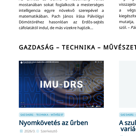
visszajelz
mostanában sokat foglalkozik a mesterséges
a végső
intelligencia egyre növekvő szerepével a
kiegész
matematikában. Pach János írása Pálvölgyi
mutatja,
Dömötöréhez hasonlóan az Erdős-sejtés
szól. –
Pá
cáfolatától indul, de más vizekre hajózik…
GAZDASÁG – TECHNIKA – MŰVÉSZE
GAZDASÁG – TECHNIKA – MŰVÉSZET
GAZDASÁG –
Nyomkövetés az űrben
A szul
variá
2026/3.
Szerkesztő