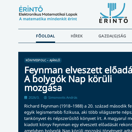
FŐOLDAL
HÍREK
GAZDA(G)SÁG
KÖNYVESPOLC – AJÁNLÓ
Feynman elveszett előadá
A bolygók Nap körüli
mozgása
2026/3.
Simonovits András
Richard Feynman (1918–1988) a 20. század második f
egyik legismertebb fizikusa, aki több világszerte nép
tankönyvet és népszerűsítő könyvet írt. A magyarul m
kiadott könyv Feynman egy elveszett előadását rekons
amelyben bolygók Nap körüli mozgási törvényeit adta