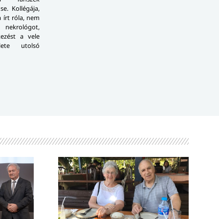
e. Kollégája,
 írt róla, nem
 nekrológot,
ezést a vele
ete utolsó