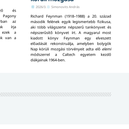
2026/3.
Simonovits András
vező és
 Pagony
Richard Feynman (1918–1988) a 20. század
orban az
második felének egyik legismertebb fizikusa,
nak írja
aki több világszerte népszerű tankönyvet és
 ezek a
népszerűsítő könyvet írt. A magyarul most
ük van a
kiadott könyv Feynman egy elveszett
előadását rekonstruálja, amelyben bolygók
Nap körüli mozgási törvényeit adta elő
elemi
módszerrel a Caltech egyetem kezdő
diákjainak 1964-ben.