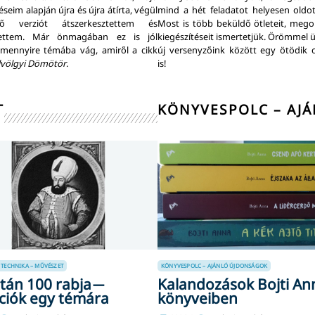
éseim alapján újra és újra átírta, végül
mind a hét feladatot helyesen oldo
 verziót átszerkesztettem és
Most is több beküldő ötleteit, megol
ítettem. Már önmagában ez is jól
kiegészítéseit ismertetjük. Örömmel 
 mennyire témába vág, amiről a cikk
új versenyzőink között egy ötödik o
lvölgyi Dömötör
.
is!
T
KÖNYVESPOLC – AJ
 TECHNIKA – MŰVÉSZET
KÖNYVESPOLC – AJÁNLÓ
ÚJDONSÁGOK
tán 100 rabja ̶
Kalandozások Bojti An
ciók egy témára
könyveiben