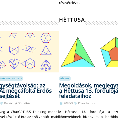
részvételével.
HÉTTUSA
ÖRTÉNET – MI IS ...?
HÉTTUSA
gységtávolság: az
Megoldások, megjegy
I megcáfolta Erdős
a Héttusa 13. fordulój
 sejtését
feladataihoz
Pálvölgyi Dömötör
2026/3.
Róka Sándor
veg a ChatGPT 5.5 Thinking modell
A Héttusa 13. fordulója a szo
el készült: ő írta az első verziót, majd
könnyebbnek bizonyult, a legtöbb