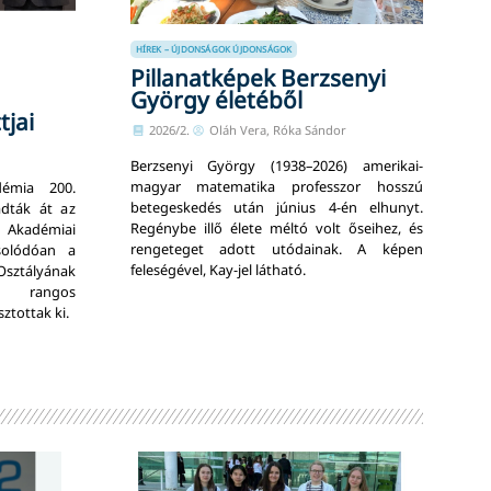
HÍREK – ÚJDONSÁGOK
ÚJDONSÁGOK
Pillanatképek Berzsenyi
György életéből
tjai
2026/2.
Oláh Vera, Róka Sándor
Berzsenyi György (1938–2026) amerikai-
magyar matematika professzor hosszú
émia 200.
betegeskedés után június 4-én elhunyt.
dták át az
Regénybe illő élete méltó volt őseihez, és
 Akadémiai
rengeteget adott utódainak. A képen
solódóan a
feleségével, Kay-jel látható.
ztályának
s rangos
ztottak ki.