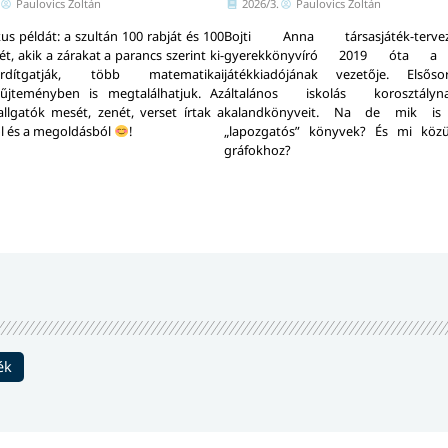
Paulovics Zoltán
2026/3.
Paulovics Zoltán
kus példát: a szultán 100 rabját és 100
Bojti Anna társasjáték-ter
t, akik a zárakat a parancs szerint ki-
gyerekkönyvíró 2019 óta a
dítgatják, több matematikai
játékkiadójának vezetője. Elsős
yűjteményben is megtalálhatjuk. Az
általános iskolás korosztály
llgatók mesét, zenét, verset írtak a
kalandkönyveit. Na de mik is
ól és a megoldásból
!
„lapozgatós” könyvek? És mi köz
gráfokhoz?
ék