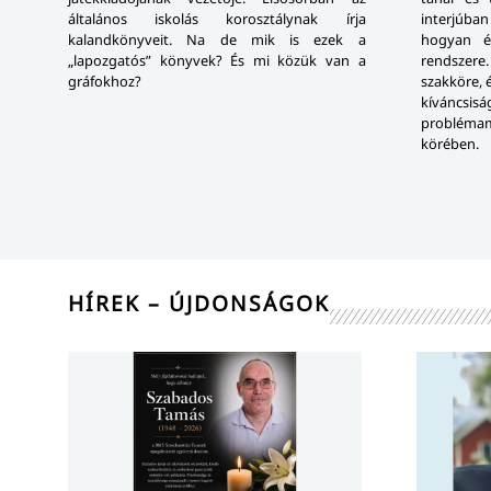
általános iskolás korosztálynak írja
interjúba
kalandkönyveit. Na de mik is ezek a
hogyan é
„lapozgatós” könyvek? És mi közük van a
rendszer
gráfokhoz?
szakköre, 
kívánc
probléma
körében.
HÍREK – ÚJDONSÁGOK