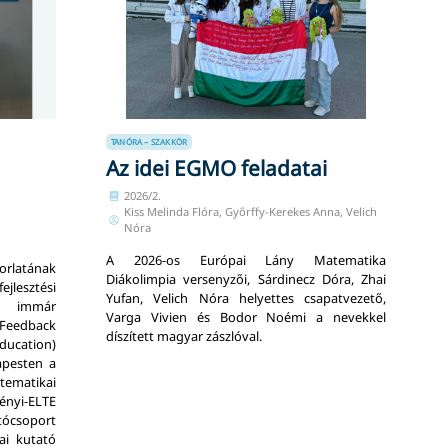
TANÓRA – SZAKKÖR
Az idei EGMO feladatai
2026/2.
Kiss Melinda Flóra, Győrffy-Kerekes Anna, Velich
Nóra
A 2026-os Európai Lány Matematika
orlatának
Diákolimpia versenyzői, Sárdinecz Dóra, Zhai
jlesztési
Yufan, Velich Nóra helyettes csapatvezető,
z immár
Varga Vivien és Bodor Noémi a nevekkel
Feedback
díszített magyar zászlóval.
ucation)
apesten a
matikai
yi-ELTE
csoport
ai kutató