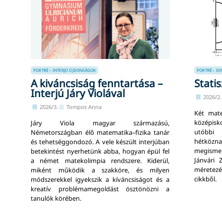
PORTRÉ – INTERJÚ
ÚJDONSÁGOK
PORTRÉ – IN
A kiváncsiság fenntartása –
Stati
Interjú Járy Violával
2026/2.
2026/3.
Tompos Anna
Két mate
középisk
Járy Viola magyar származású,
utóbbi 
Németországban élő matematika–fizika tanár
hétköznap
és tehetséggondozó. A vele készült interjúban
megismer
betekintést nyerhetünk abba, hogyan épül fel
Jánvári 
a német matekolimpia rendszere. Kiderül,
méretezé
miként működik a szakköre, és milyen
cikkből.
módszerekkel igyekszik a kíváncsiságot és a
kreatív problémamegoldást ösztönözni a
tanulók körében.