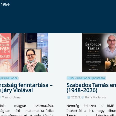
 1964-
RJÚ
ÚJDONSÁGOK
HÍREK – ÚJDONSÁGOK
ÚJDONSÁGOK
ncsiság fenntartása –
Szabados Tamás e
 Járy Violával
(1948–2026)
Tompos Anna
2026/3.
Bolla Marianna
iola magyar származású,
Nemrég érkezett a BME 
zágban élő matematika–fizika
Intézettől a hír, hogy elhu
tehetséggondozó. A vele készült
Tamás, a Sztochasztik