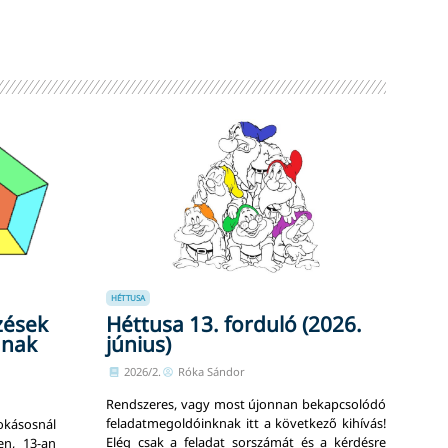
HÉTTUSA
zések
Héttusa 13. forduló (2026.
ának
június)
2026/2.
Róka Sándor
Rendszeres, vagy most újonnan bekapcsolódó
feladatmegoldóinknak itt a következő kihívás!
kásosnál
Elég csak a feladat sorszámát és a kérdésre
en, 13-an