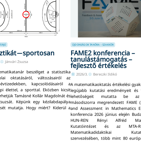
TERJÚ
ÚJDONSÁGOK
TANÓRA – SZAKKÖR
sztikát ̶ sportosan
FAME2 konferencia –
tanulástámogatás –
Jánvári Zsuzsa
fejlesztő értékelés
matikatanár beszélget a statisztika
2026/3.
Bereczki Ildikó
olai oktatásáról, változásairól az
évtizedekben, kapcsolódásairól a
A matematikaoktatás értékelési gyak
i élettel, a sporttal. Eközben kicsit
legújabb kutatási eredményeit és fe
hetjük Tamásné Kollár Magdolnát és
lehetőségeit mutatta be a
Zsuzsát. Képünk egy kézilabdapálya
másodszorra megrendezett FAME (
sét mutatja. Hogy miért? Kiderül a
and Assessment in Mathematics Ed
konferencia 2026 június elején Bud
HUN-REN Rényi Alfréd Mate
Kutatóintézet és az MTA-Rén
Matematikadidaktikai Kutató
szervezésében, több mint 80 európ