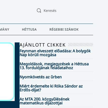
Keresés
MÁNY
HÉTTUSA
RÉGEBBI SZÁMOK
AJÁNLOTT CIKKEK
HÉTTUSA
Feynman elveszett előadása: A bolygók
Nap körüli mozgása
Megoldások, megjegyzé
a Héttusa 13. fordulójá
Megoldások, megjegyzések a Héttusa
13. fordulójának feladataihoz
feladataihoz
Nyomkövetés az űrben
2026/3.
Róka Sándor
Miért érdemelte ki Róka Sándor az
A Héttusa 13. fordulója a szokásosnál könnyebbne
Erdős-díjat?
bizonyult, a legtöbben, 13-an mind a hét feladatot
oldották meg. Most is több beküldő ötleteit, megol
Az MTA 200. közgyűlésének
kiegészítéseit ismertetjük. Örömmel üdvözlünk új
matematikus díjazottjai
versenyzőink között egy ötödik osztályost is!