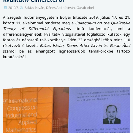
2019/3.
Balázs István, Dénes Attila István, Garab Ábel
A Szegedi Tudományegyetem Bolyai Intézete 2019. július 17. és 21.
között 11. alkalommal rendezte meg a
Colloquium on the Qualitative
Theory of Differential Equations
című konferenciát, ami a
differenciálegyenletek kvalitatív vizsgálatával foglalkozó kutatók egy
fontos és népszerű találkozóhelye. Idén 22 országból több mint 110
résztvevő érkezett.
Balázs István
,
Dénes Attila István
és
Garab Ábel
számol be az elhangzott legnépszerűbb témakörökbe tartozó
kutatásokról.