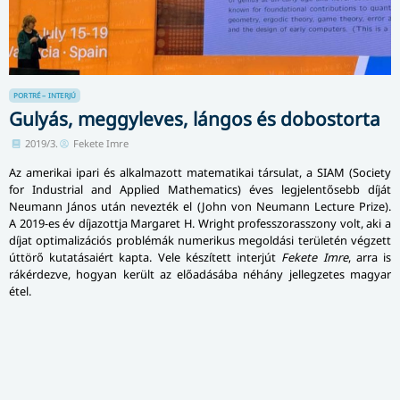
PORTRÉ – INTERJÚ
Gulyás, meggyleves, lángos és dobostorta
2019/3.
Fekete Imre
Az amerikai ipari és alkalmazott matematikai társulat, a SIAM (Society
for Industrial and Applied Mathematics) éves legjelentősebb díját
Neumann János után nevezték el (John von Neumann Lecture Prize).
A 2019-es év díjazottja Margaret H. Wright professzorasszony volt, aki a
díjat optimalizációs problémák numerikus megoldási területén végzett
úttörő kutatásaiért kapta. Vele készített interjút
Fekete Imre
, arra is
rákérdezve, hogyan került az előadásába néhány jellegzetes magyar
étel.