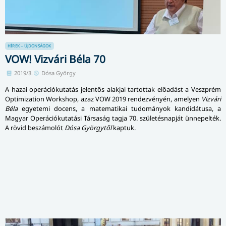
HÍREK – ÚJDONSÁGOK
VOW! Vizvári Béla 70
2019/3.
Dósa György
A hazai operációkutatás jelentős alakjai tartottak előadást a Veszprém
Optimization Workshop, azaz VOW 2019 rendezvényén, amelyen
Vizvári
Béla
egyetemi docens, a matematikai tu­do­má­nyok kandidátusa, a
Magyar Operációkutatási Társaság tagja 70. születésnapját ünnepelték.
A rövid beszámolót
Dósa Györgytől
kaptuk.