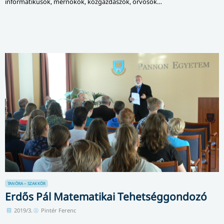
informatikusok, mérnökök, közgazdászok, orvosok…
TANÓRA – SZAKKÖR
Erdős Pál Matematikai Tehetséggondozó
2019/3.
Pintér Ferenc