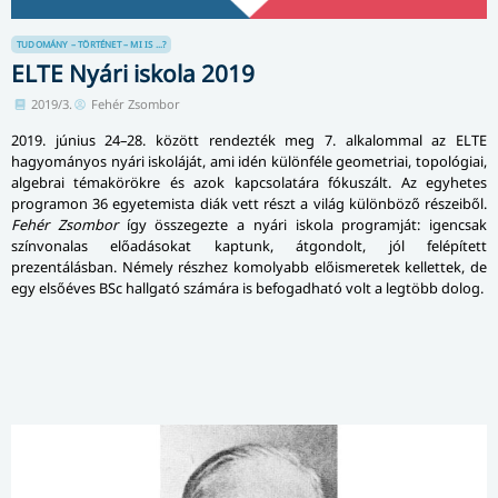
TUDOMÁNY – TÖRTÉNET – MI IS ...?
ELTE Nyári iskola 2019
2019/3.
Fehér Zsombor
2019. június 24–28. között rendezték meg 7. alkalommal az ELTE
hagyományos nyári iskoláját, ami idén különféle geometriai, topológiai,
algebrai témakörökre és azok kapcsolatára fókuszált. Az egyhetes
programon 36 egyetemista diák vett részt a világ különböző részeiből.
Fehér Zsombor
így összegezte a nyári iskola programját: igencsak
színvonalas előadásokat kaptunk, átgondolt, jól felépített
prezentálásban. Némely részhez komolyabb előismeretek kellettek, de
egy elsőéves BSc hallgató számára is befogadható volt a legtöbb dolog.