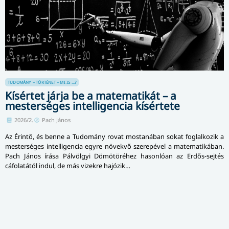
TUDOMÁNY – TÖRTÉNET – MI IS ...?
Kísértet járja be a matematikát – a
mesterséges intelligencia kísértete
2026/2.
Pach János
Az Érintő, és benne a Tudomány rovat mostanában sokat foglalkozik a
mesterséges intelligencia egyre növekvő szerepével a matematikában.
Pach János írása Pálvölgyi Dömötöréhez hasonlóan az Erdős-sejtés
cáfolatától indul, de más vizekre hajózik…