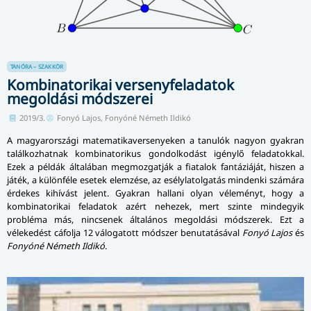
TANÓRA – SZAKKÖR
Kombinatorikai versenyfeladatok
megoldási módszerei
2019/3.
Fonyó Lajos, Fonyóné Németh Ildikó
A magyarországi matematikaversenyeken a tanulók nagyon gyakran
találkozhatnak kombinatorikus gondolkodást igénylő feladatokkal.
Ezek a példák általában megmozgatják a fiatalok fantáziáját, hiszen a
játék, a különféle esetek elemzése, az esélylatolgatás mindenki számára
érdekes kihívást jelent. Gyakran hallani olyan véleményt, hogy a
kombinatorikai feladatok azért nehezek, mert szinte mindegyik
probléma más, nincsenek általános megoldási módszerek. Ezt a
vélekedést cáfolja 12 válogatott módszer benutatásával
Fonyó Lajos
és
Fonyóné Németh Ildikó
.