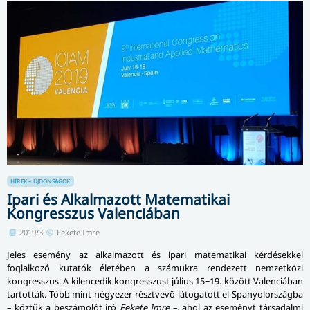
HÍREK – ÚJDONSÁGOK
Ipari és Alkalmazott Matematikai
Kongresszus Valenciában
2019/3.
Fekete Imre
Jeles esemény az alkalmazott és ipari matematikai kérdésekkel
foglalkozó kutatók életében a számukra rendezett nemzetközi
kongresszus. A kilencedik kongresszust július 15−19. között Valenciában
tartották. Több mint négyezer résztvevő látogatott el Spanyolországba
– köztük a beszámolót író
Fekete Imre
–, ahol az eseményt társadalmi