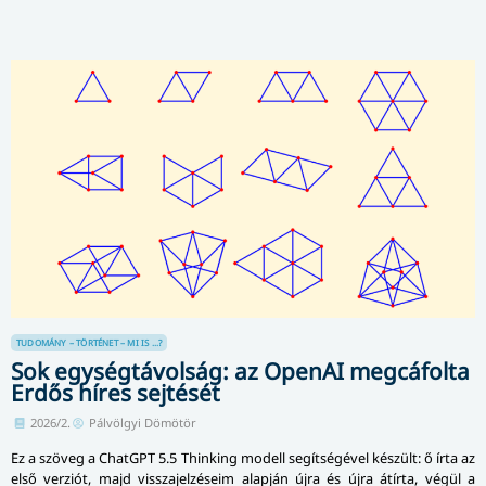
TUDOMÁNY – TÖRTÉNET – MI IS ...?
Sok egységtávolság: az OpenAI megcáfolta
Erdős híres sejtését
2026/2.
Pálvölgyi Dömötör
Ez a szöveg a ChatGPT 5.5 Thinking modell segítségével készült: ő írta az
első verziót, majd visszajelzéseim alapján újra és újra átírta, végül a