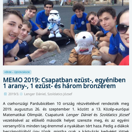
HÍREK – ÚJDONSÁGOK
MEMO 2019: Csapatban ezüst-, egyéniben
1 arany-, 1 ezüst- és három bronzérem
2019/3.
Lenger Dániel, Szoldatics József
A csehországi Pardubicében 10 ország részvételével rendezték meg
2019. augusztus 26. és szeptember 1. között a 13. Közép-európai
Matematikai Olimpiát. Csapatunk
Lenger Dániel
és
Szoldatics József
vezetésével az előkelő második helyet szerezte meg, és az egyéni
versenyről is minden tag éremmel a nyakában tért haza. Pedig a diákok
beszámolójából úgy tűnik, mintha csak a kártyázás kedvéért jöttek