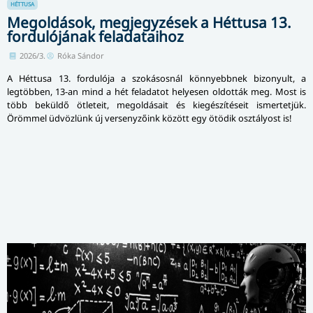
HÉTTUSA
Megoldások, megjegyzések a Héttusa 13.
fordulójának feladataihoz
2026/3.
Róka Sándor
A Héttusa 13. fordulója a szokásosnál könnyebbnek bizonyult, a
legtöbben, 13-an mind a hét feladatot helyesen oldották meg. Most is
több beküldő ötleteit, megoldásait és kiegészítéseit ismertetjük.
Örömmel üdvözlünk új versenyzőink között egy ötödik osztályost is!