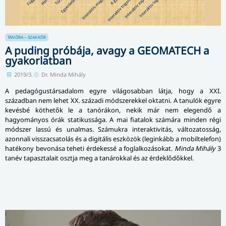
TANÓRA – SZAKKÖR
A puding próbája, avagy a GEOMATECH a
gyakorlatban
2019/3.
Dr. Minda Mihály
A pedagógustársadalom egyre világosabban látja, hogy a XXI.
században nem lehet XX. századi módszerekkel oktatni. A tanulók egyre
kevésbé köthetők le a tanórákon, nekik már nem elegendő a
hagyományos órák statikussága. A mai fiatalok számára minden régi
módszer lassú és unalmas. Számukra interaktivitás, változatosság,
azonnali visszacsatolás és a digitális eszközök (leginkább a mobiltelefon)
hatékony bevonása teheti érdekessé a foglalkozásokat.
Minda Mihály
3
tanév tapasztalait osztja meg a tanárokkal és az érdeklődőkkel.