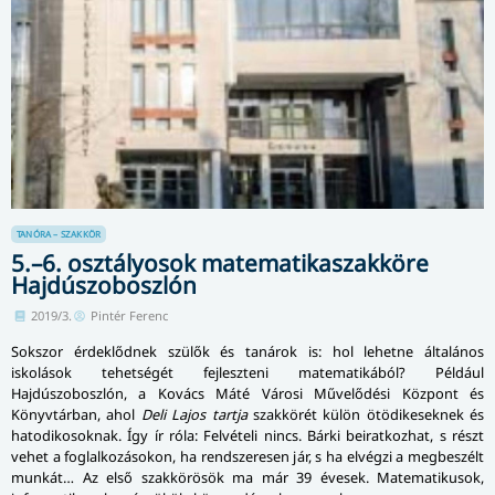
TANÓRA – SZAKKÖR
5.–6. osztályosok matematikaszakköre
Hajdúszoboszlón
2019/3.
Pintér Ferenc
Sokszor érdeklődnek szülők és tanárok is: hol lehetne általános
iskolások tehetségét fejleszteni matematikából? Például
Hajdúszoboszlón, a Kovács Máté Városi Művelődési Központ és
Könyvtárban, ahol
Deli Lajos tartja
szakkörét külön ötödikeseknek és
hatodikosoknak. Így ír róla: Felvételi nincs. Bárki beiratkozhat, s részt
vehet a foglalkozásokon, ha rendszeresen jár, s ha elvégzi a megbeszélt
munkát… Az első szakkörösök ma már 39 évesek. Matematikusok,