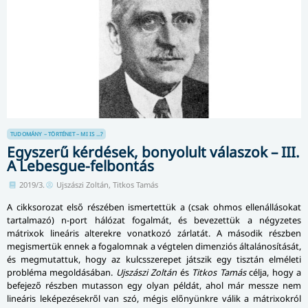
TUDOMÁNY – TÖRTÉNET – MI IS ...?
Egyszerű kérdések, bonyolult válaszok – III.
A Lebesgue-felbontás
2019/3.
Ujszászi Zoltán, Titkos Tamás
A cikksorozat első részében ismertettük a (csak ohmos ellenállásokat
tartalmazó) n-port hálózat fogalmát, és bevezettük a négyzetes
mátrixok lineáris alterekre vonatkozó zárlatát. A második részben
megismertük ennek a fogalomnak a végtelen dimenziós általánosítását,
és megmutattuk, hogy az kulcsszerepet játszik egy tisztán elméleti
probléma megoldásában.
Ujszászi Zoltán
és
Titkos Tamás
célja, hogy a
befejező részben mutasson egy olyan példát, ahol már messze nem
lineáris leképezésekről van szó, mégis előnyünkre válik a mátrixokról