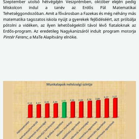
Szeptember utolsó hétvégéjén Veszprémben, október elején pedig
Miskolcon indul a tanév az Erdős Pál Matematikai
Tehetséggondozóban. Amit a fővárosban a Fazekas és még néhány más
matematika tagozatos iskola nyújt a gyerekek fejlődéséért, azt próbálja
pótolni a vidéken, az ilyen lehetőségektől távol lévő fiataloknak az
Erdős-program. Az eredetileg Nagykanizsáról indult program motorja
Pintér Ferenc
, a MaTe Alapítvány elnöke.