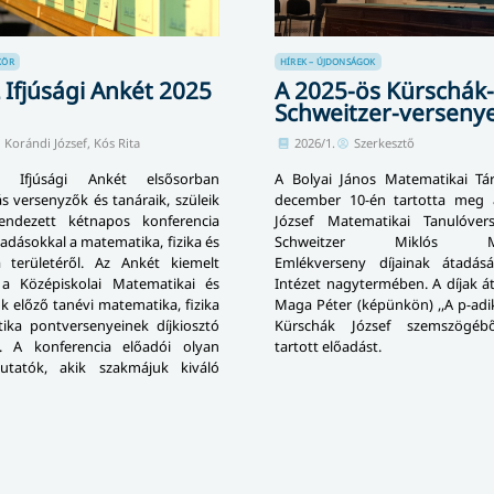
KÖR
HÍREK – ÚJDONSÁGOK
Ifjúsági Ankét 2025
A 2025-ös Kürschák-
Schweitzer-verseny
Korándi József, Kós Rita
2026/1.
Szerkesztő
Ifjúsági Ankét elsősorban
A Bolyai János Matematikai Tár
s versenyzők és tanáraik, szüleik
december 10-én tartotta meg 
endezett kétnapos konferencia
József Matematikai Tanulóve
adásokkal a matematika, fizika és
Schweitzer Miklós Mat
a területéről. Az Ankét kiemelt
Emlékverseny díjainak átadás
a Középiskolai Matematikai és
Intézet nagytermében. A díjak á
ok előző tanévi matematika, fizika
Maga Péter (képünkön) ,,A p-ad
tika pontversenyeinek díjkiosztó
Kürschák József szemszögéb
. A konferencia előadói olyan
tartott előadást.
kutatók, akik szakmájuk kiváló