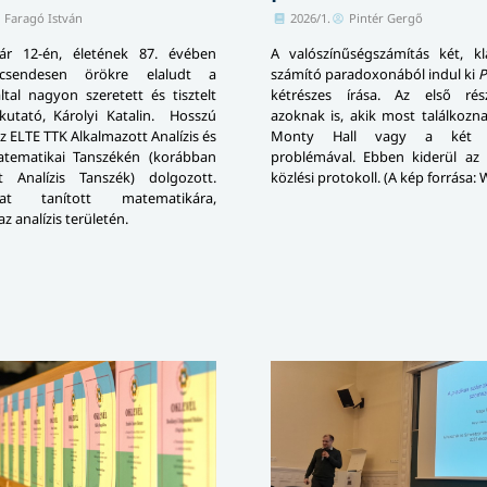
Faragó István
2026/1.
Pintér Gergő
uár 12-én, életének 87. évében
A valószínűségszámítás két, kl
 csendesen örökre elaludt a
számító paradoxonából indul ki
P
tal nagyon szeretett és tisztelt
kétrészes írása. Az első rész
kutató, Károlyi Katalin. Hosszú
azoknak is, akik most találkozn
z ELTE TTK Alkalmazott Analízis és
Monty Hall vagy a két p
atematikai Tanszékén (korábban
problémával. Ebben kiderül az 
t Analízis Tanszék) dolgozott.
közlési protokoll. (A kép forrása: 
ókat tanított matematikára,
z analízis területén.