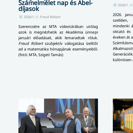
Számelmélet nap és Abel-
2026/1.
díjasok
2026. jan
2026/1.
Freud Róbert
szelíden,
mindenki ál
Szerencsére az MTA videotárában utólag
oktató és 
azok is megnézhetik az Akadémia ünnepi
éveken át a
januári előadásait, akik lemaradtak róluk.
Számításm
Freud Róbert
szubjektív válogatása ízelítőt
Alkalmazot
ad a matematika hónapjának eseményeiből.
Generáci
(fotó: MTA, Szigeti Tamás)
különösen a