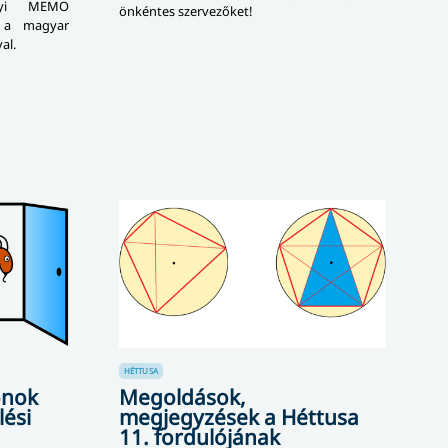
lyi MEMO
önkéntes szervezőket!
, a magyar
al.
HÉTTUSA
onok
Megoldások,
lési
megjegyzések a Héttusa
11. fordulójának