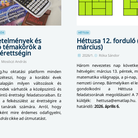
KÖR
HÉTTUSA
etelmények és
Héttusa 12. forduló 
ó témakörök a
március)
érettségin
2026/1.
Róka Sándor
Mosóczi András
Három nevezetes nap követke
hétvégén: március 13. péntek, m
g.hu oktatási platform minden
matematika világnapja, a pi-nap,
zéteszi, hogy a korábbi évek
nemzeti ünnep. Bármelyiken el l
alapján milyen változások és
gondolkodni a Héttusa k
rendek várhatók a középszintű és
feladatsorának megoldásain! A 7
intű érettségi feladatsoraiban. Ez
küldjék: hettusa@ematlap.hu.
i a felkészülést az érettségire a
határidő:
2026. április 6.
 tanáraik számára. Arról, hogy
ként mire érdemes odafigyelni,
drás
cikke ad útmutatást.