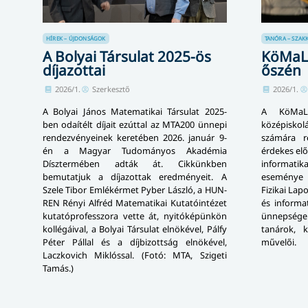
HÍREK – ÚJDONSÁGOK
TANÓRA – SZAK
A Bolyai Társulat 2025-ös
KöMaL 
díjazottai
őszén
2026/1.
Szerkesztő
2026/1.
A Bolyai János Matematikai Társulat 2025-
A KöMaL 
ben odaítélt díjait ezúttal az MTA200 ünnepi
középiskolá
rendezvényeinek keretében 2026. január 9-
számára r
én a Magyar Tudományos Akadémia
érdekes elő
Dísztermében adták át. Cikkünkben
informatik
bemutatjuk a díjazottak eredményeit. A
eseménye 
Szele Tibor Emlékérmet Pyber László, a HUN-
Fizikai Lap
REN Rényi Alfréd Matematikai Kutatóintézet
és informa
ku­ta­tó­pro­fesszo­ra vette át, nyitóképünkön
ünnepsége
kollégáival, a Bolyai Társulat elnökével, Pálfy
tanárok, 
Péter Pállal és a díjbizottság elnökével,
művelői.
Laczkovich Miklóssal. (Fotó: MTA, Szigeti
Tamás.)