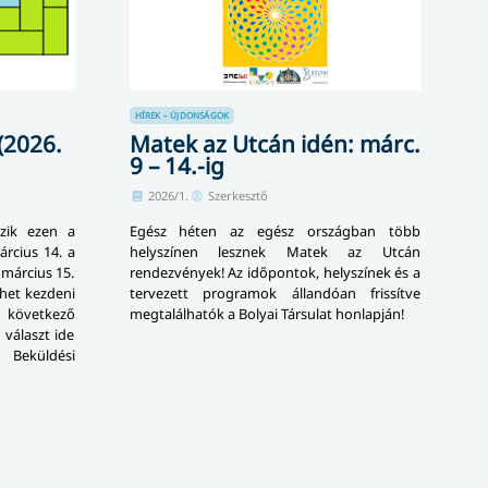
HÍREK – ÚJDONSÁGOK
(2026.
Matek az Utcán idén: márc.
9 – 14.-ig
2026/1.
Szerkesztő
zik ezen a
Egész héten az egész országban több
árcius 14. a
helyszínen lesznek Matek az Utcán
 március 15.
rendezvények! Az időpontok, helyszínek és a
ehet kezdeni
tervezett programok állandóan frissítve
övetkező
megtalálhatók a Bolyai Társulat honlapján!
 választ ide
 Beküldési