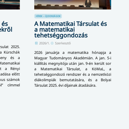
HÍREK – ÚJDONSÁGOK
 és
A Matematikai Társulat és
ekről
a matematikai
tehetséggondozás
2026/1.
Szerkesztő
sulat 2025.
a Kürschák
2026 januárja a matematika hónapja a
rseny és a
Magyar Tudományos Akadémián. A jan. 5-i
ematikai
kiállítás megnyitója után jan. 9-én került sor
át a Rényi
a Matematikai Társulat, a KöMaL, a
tadása előtt
tehetséggondozó rendszer és a nemzetközi
ikus számok
diákolimpiák bemutatására, és a Bolyai
ől” címmel
Társulat 2025. évi díjainak átadására.