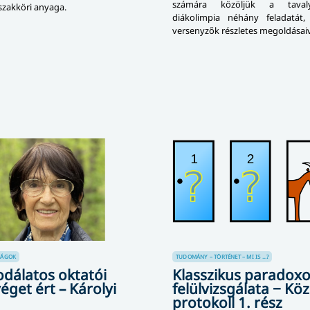
számára közöljük a tava
szakköri anyaga.
diákolimpia néhány feladatát
versenyzők részletes megoldásaiv
SÁGOK
TUDOMÁNY – TÖRTÉNET – MI IS ...?
odálatos oktatói
Klasszikus paradox
éget ért – Károlyi
felülvizsgálata − Köz
protokoll 1. rész