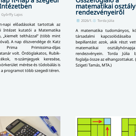
 Intézetben
matematikai osztál
rendezvényeiről
Győrffy Lajos
2026/1.
Torda Júlia
π-napi előadásokat tartottak az
i Intézet kutatói a Matematika
A matematika tudományos, kö
, „kiemelt teltházzal” (több mint
társadalmi kapcsolódásaiba 
óval). A nap díszvendége dr. Katz
bepillantást azok, akik részt v
 Prima Primissima-díjas
matematikai osztályhónapj
tanár volt. Ördöglakatos, Rubik-
rendezvényein. Torda Júlia b
tékok, π-számjegyek keresése,
foglalja össze az elhangzottakat.
örkerület mérése és tűdobálás is
Szigeti Tamás, MTA.)
e a programot több szegedi téren.