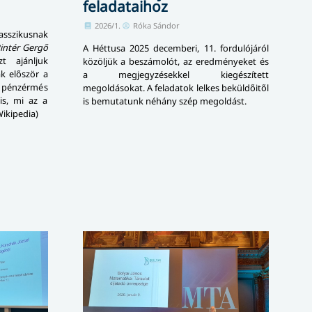
feladataihoz
2026/1.
Róka Sándor
asszikusnak
intér Gergő
A Héttusa 2025 decemberi, 11. fordulójáról
t ajánljuk
közöljük a beszámolót, az eredményeket és
ak először a
a megjegyzésekkel kiegészített
énzérmés
megoldásokat. A feladatok lelkes beküldőitől
is, mi az a
is bemutatunk néhány szép megoldást.
Wikipedia)