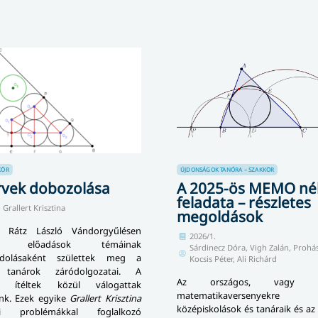
KÖR
ÚJDONSÁGOK
TANÓRA – SZAKKÖR
vek dobozolása
A 2025-ös MEMO n
feladata – részletes
Grallert Krisztina
megoldások
 Rátz László Vándorgyűlésen
2026/1.
ott előadások témáinak
Sárdinecz Dóra, Vigh Zalán, Prohás
ndolásaként születtek meg a
Kocsis Péter, Ali Richárd
ő tanárok záródolgozatai. A
Az országos, vagy ne
ak ítéltek közül válogattak
matematikaversenyekre
ink. Ezek egyike
Grallert Krisztina
középiskolások és tanáraik és a
ási problémákkal foglalkozó