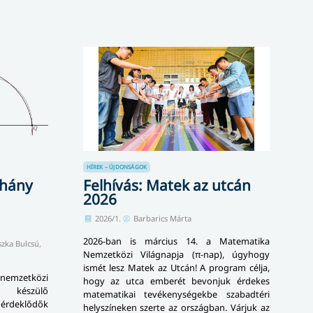
HÍREK – ÚJDONSÁGOK
éhány
Felhívás: Matek az utcán
2026
2026/1.
Barbarics Márta
2026-ban is március 14. a Matematika
zka Bulcsú,
Nemzetközi Világnapja (π-nap), úgyhogy
ismét lesz Matek az Utcán! A program célja,
mzetközi
hogy az utca emberét bevonjuk érdekes
 készülő
matematikai tevékenységekbe szabadtéri
z érdeklődők
helyszíneken szerte az országban. Várjuk az