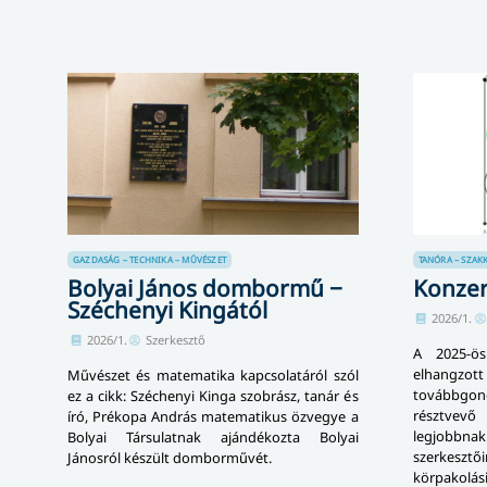
GAZDASÁG – TECHNIKA – MŰVÉSZET
TANÓRA – SZAK
Bolyai János dombormű −
Konzer
Széchenyi Kingától
2026/1.
2026/1.
Szerkesztő
A 2025-ös
elhangz
Művészet és matematika kapcsolatáról szól
továbbgo
ez a cikk: Széchenyi Kinga szobrász, tanár és
résztvev
író, Prékopa András matematikus özvegye a
legjobbn
Bolyai Társulatnak ajándékozta Bolyai
szerkesztő
Jánosról készült domborművét.
körpakol