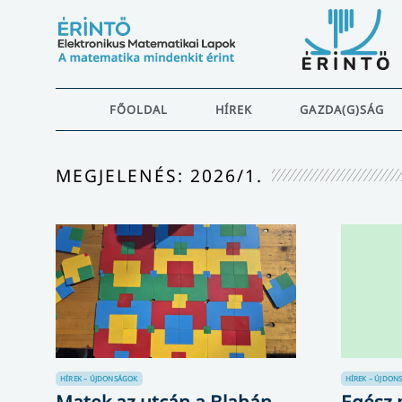
FŐOLDAL
HÍREK
GAZDA(G)SÁG
MEGJELENÉS: 2026/1.
HÍREK – ÚJDONSÁGOK
HÍREK – ÚJDON
Matek az utcán a Blahán –
Egész 