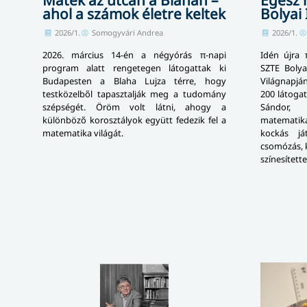
ahol a számok életre keltek
Bolyai
2026/1.
Somogyvári Andrea
2026/1.
2026. március 14-én a négyórás π-napi
Idén újra 
program alatt rengetegen látogattak ki
SZTE Bolya
Budapesten a Blaha Lujza térre, hogy
Világnapján
testközelből tapasztalják meg a tudomány
200 látogat
szépségét. Öröm volt látni, ahogy a
Sándor,
különböző korosztályok együtt fedezik fel a
matematika
matematika világát.
kockás já
csomózás, k
színesített