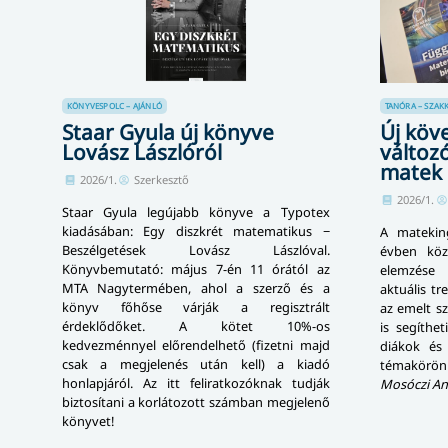
KÖNYVESPOLC – AJÁNLÓ
TANÓRA – SZAK
Staar Gyula új könyve
Új köv
Lovász Lászlóról
változ
matek 
2026/1.
Szerkesztő
2026/1.
Staar Gyula legújabb könyve a Typotex
kiadásában: Egy diszkrét matematikus −
A matekin
Beszélgetések Lovász Lászlóval.
évben köz
Könyvbemutató: május 7-én 11 órától az
elemzése 
MTA Nagytermében, ahol a szerző és a
aktuális t
könyv főhőse várják a regisztrált
az emelt sz
érdeklődőket. A kötet 10%-os
is segíthet
kedvezménnyel előrendelhető (fizetni majd
diákok és
csak a megjelenés után kell) a kiadó
témakörön
honlapjáról. Az itt feliratkozóknak tudják
Mosóczi An
biztosítani a korlátozott számban megjelenő
könyvet!