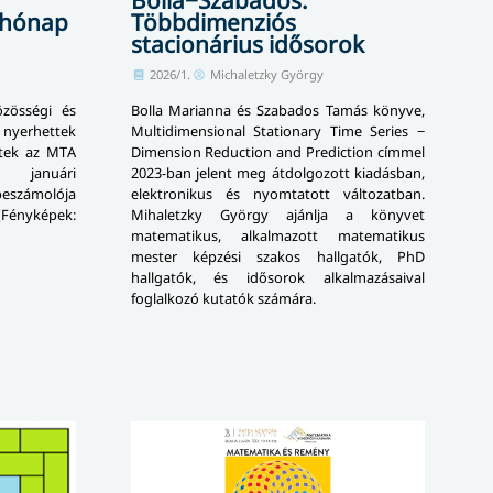
yhónap
Többdimenziós
stacionárius idősorok
2026/1.
Michaletzky György
zösségi és
Bolla Marianna és Szabados Tamás könyve,
nyerhettek
Multidimensional Stationary Time Series −
ettek az MTA
Dimension Reduction and Prediction címmel
a januári
2023-ban jelent meg átdolgozott kiadásban,
eszámolója
elektronikus és nyomtatott változatban.
 (Fényképek:
Mihaletzky György ajánlja a könyvet
matematikus, alkalmazott matematikus
mester képzési szakos hallgatók, PhD
hallgatók, és idősorok alkalmazásaival
foglalkozó kutatók számára.