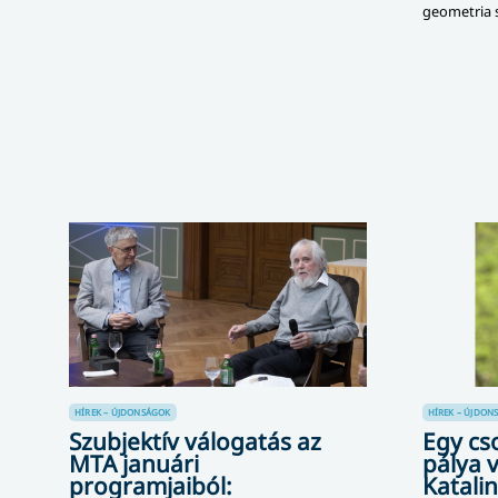
geometria 
HÍREK – ÚJDONSÁGOK
HÍREK – ÚJDON
Szubjektív válogatás az
Egy cs
MTA januári
pálya v
programjaiból:
Katalin