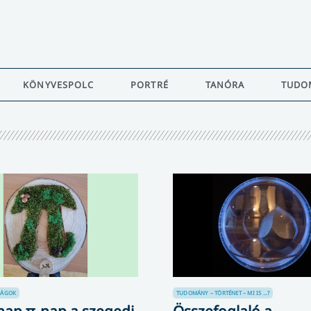
KÖNYVESPOLC
PORTRÉ
TANÓRA
TUDO
SÁGOK
TUDOMÁNY – TÖRTÉNET – MI IS ...?
nap π-nap a szegedi
Összefoglaló a