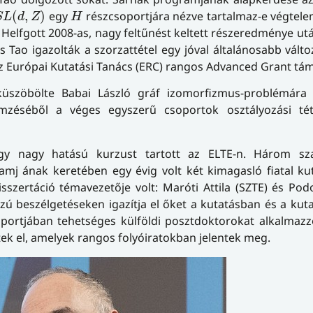
S
L
(
d
,
Z
)
H
(
,
)
egy
részcsoportjára nézve tartalmaz-e végtele
S
L
d
Z
H
Helfgott 2008-as, nagy feltűnést keltett részeredménye ut
Tao igazolták a szorzattétel egy jóval általánosabb válto
az Európai Kutatási Tanács (ERC) rangos Advanced Grant tá
üszöbölte Babai László gráf izomorfizmus-problémára
emzéséből a véges egyszerű csoportok osztályozási tét
Négy nagy hatású kurzust tartott az ELTE-n. Három sz
mj ának keretében egy évig volt két kimagasló fiatal ku
szertáció témavezetője volt: Maróti Attila (SZTE) és Pod
szú beszélgetéseken igazítja el őket a kutatásban és a kuta
portjában tehetséges külföldi posztdoktorokat alkalmazz
ek el, amelyek rangos folyóiratokban jelentek meg.