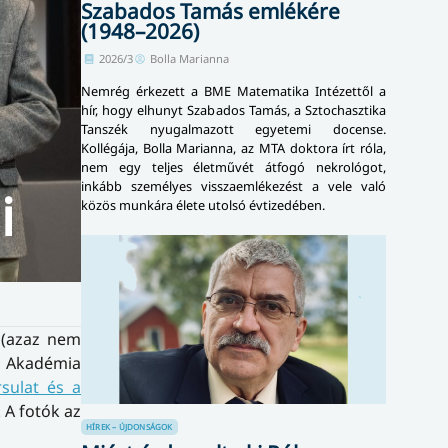
Szabados Tamás emlékére
(1948–2026)
2026/3
Bolla Marianna
Nemrég érkezett a BME Matematika Intézettől a
hír, hogy elhunyt Szabados Tamás, a Sztochasztika
Tanszék nyugalmazott egyetemi docense.
Kollégája, Bolla Marianna, az MTA doktora írt róla,
nem egy teljes életművét átfogó nekrológot,
inkább személyes visszaemlékezést a vele való
i
közös munkára élete utolsó évtizedében.
n (azaz nem
s Akadémia
sulat és a
 A fotók az
HÍREK – ÚJDONSÁGOK