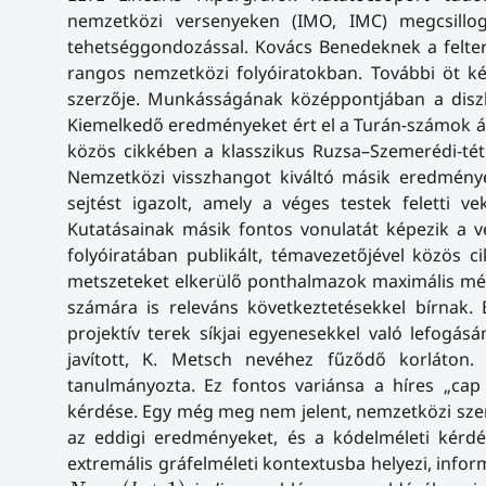
nemzetközi versenyeken (IMO, IMC) megcsillog
tehetséggondozással. Kovács Benedeknek a felterje
rangos nemzetközi folyóiratokban. További öt kéz
szerzője. Munkásságának középpontjában a diszkr
Kiemelkedő eredményeket ért el a Turán-számok ál
közös cikkében a klasszikus Ruzsa–Szemerédi-téte
Nemzetközi visszhangot kiváltó másik eredménye 
sejtést igazolt, amely a véges testek feletti ve
Kutatásainak másik fontos vonulatát képezik a vég
folyóiratában publikált, témavezetőjével közös 
metszeteket elkerülő ponthalmazok maximális mér
számára is releváns következtetésekkel bírnak
projektív terek síkjai egyenesekkel való lefogá
javított, K. Metsch nevéhez fűződő korláton.
tanulmányozta. Ez fontos variánsa a híres „
cap
kérdése. Egy még meg nem jelent, nemzetközi sz
az eddigi eredményeket, és a kódelméleti kérdés
extremális gráfelméleti kontextusba helyezi, inform
N
o
−
(
k
+
1
)