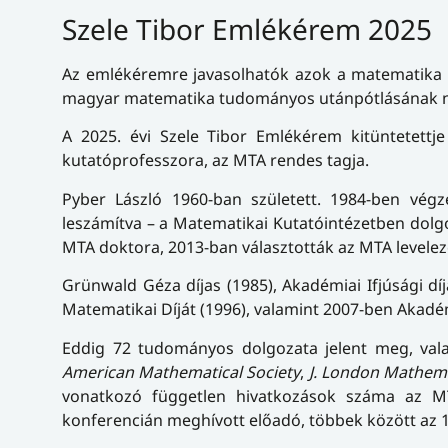
Szele Tibor Emlékérem 2025
Az emlékéremre javasolhatók azok a matematika 
magyar matematika tudományos utánpótlásának n
A 2025. évi Szele Tibor Emlékérem kitüntetettj
kutatóprofesszora, az MTA rendes tagja.
Pyber László 1960-ban született. 1984-ben végz
leszámítva – a Matematikai Kutatóintézetben dolgo
MTA doktora, 2013-ban választották az MTA levelez
Grünwald Géza díjas (1985), Akadémiai Ifjúsági díj
Matematikai Díját (1996), valamint 2007-ben Akadémi
Eddig 72 tudományos dolgozata jelent meg, val
American Mathematical Society
,
J. London Mathema
vonatkozó független hivatkozások száma az M
konferencián meghívott előadó, többek között az