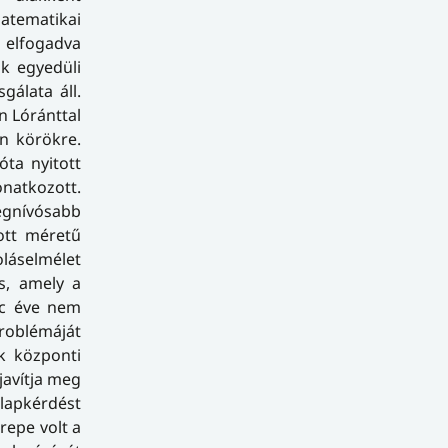
atematikai
t elfogadva
ak egyedüli
álata áll.
n Lóránttal
an körökre.
ta nyitott
onatkozott.
legnívósabb
ott méretű
oláselmélet
s, amely a
inc éve nem
roblémáját
k központi
avítja meg
lapkérdést
repe volt a