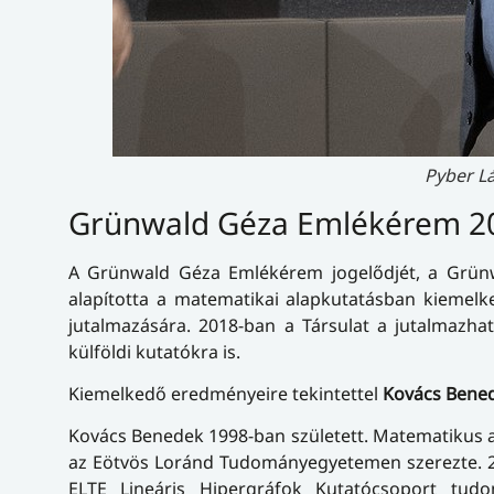
Pyber L
Grünwald Géza Emlékérem 2
A Grünwald Géza Emlékérem jogelődjét, a Grünw
alapította a matematikai alapkutatásban kieme
jutalmazására. 2018-ban a Társulat a jutalmazha
külföldi kutatókra is.
Kiemelkedő eredményeire tekintettel
Kovács Bene
Kovács Benedek 1998-ban született. Matematikus 
az Eötvös Loránd Tudományegyetemen szerezte. 202
ELTE Lineáris Hipergráfok Kutatócsoport tud