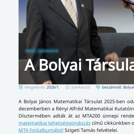
HÍREK – ÚJDONSÁGOK
A Bolyai Társul
Megjelenés:
2026/1.
Szerkesztő
beszámoló
,
Bolyai
A Bolyai János Matematikai Társulat 2025-ben oda
decemberben a Rényi Alfréd Matematikai Kutatói
Dísztermében adták át az MTA200 ünnepi rende
matematikai tehetséggondozás
című cikkünkben ol
MTA fotóalbumából
Szigeti Tamás felvételei.