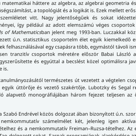
ű matematikai háttere az algebra, az algebrai geometria 
űségszámítást, a topológiát és a logikát is. Ezek mellett erő
szemléletet vitt. Nagy jelentőségűek és sokat idézett
dményei, így például az adott elemszámú véges csoporto
ls of Mathematics
ban jelent meg 1993-ban. Luczakkal köz
zett ú.n. statisztikus csoportelm élet egyik kiemelkedő
k felhasználásával egy csapásra több, egymástól távoli ism
sen tranzitív csoportok méretére először Babai László a
szerűsítette és egyúttal a becslést közel optimálisra javí
 is.
tanulmányozásától természetes út vezetett a végtelen cs
 egyik úttörője és vezető szakértője. Lubotzky és Segal r
ló alapvető monográfiájában három fejezet teljesen az
Szabó Endrével közös dolgozat ában bizonyított ú.n. szorz
nemkommutatív számelmélet két, jelenleg igen aktíva
tételhez és a nemkommutatív Freiman–Ruzsa-tételhez. Az 
Tao dolgozott sokat. Sarnak programjának alapkérdése az