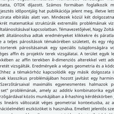
tatta, OTDK díjazott. Számos formában foglalkozik m
sztés időpontjáig hat publikációja jelent meg, illetve let
irata elbírálás alatt van. Mindezek közül két dolgozatn
ét matematikai struktúrák extremális problémáinak vizsg
talánosításával kapcsolatban. Témavezetőjével, Nagy Zoltá
lt általánosítva adtak eredményeket klikkekre és páratl
a teljes párosítások témakörében született, és egy régó
ktorterek párosításainak egy speciális tulajdonságára v
es affin és projektív terek vizsgálatai. A terület egyik 
k
cikkében az affin terekben
-dimenziós
alterekkel vett ad
k
etét vizsgálták. Eredményeik a véges geometria és a kód
. Ehhez a témakörhöz kapcsolódik egy másik dolgozata i
sának klasszikus problémájában hozott javítást egy harm
 Szerzőtársaival maximális egyenesmentes halmazok p
 set
” problémának, amely az additív kombinatorika egyi
k
erzőgárdával közös munkájában a
-hashing
kérdéskörben j
k
 lineáris változatát véges geometriai kontextusba, az a
ációelméleti eszközöket is használva. Emellett jelentős sze