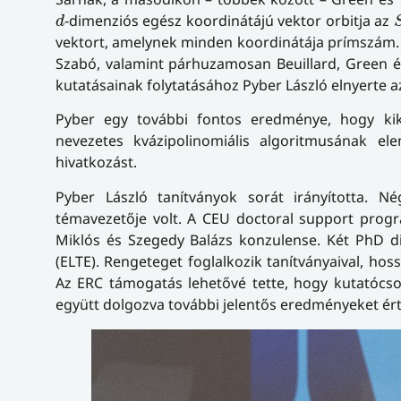
d
-dimenziós
egész koordinátájú vektor orbitja az
d
vektort, amelynek minden koordinátája prímszám. 
Szabó, valamint párhuzamosan Beuillard, Green és 
kutatásainak folytatásához Pyber László elnyerte 
Pyber egy további fontos eredménye, hogy kik
nevezetes kvázipolinomiális algoritmusának el
hivatkozást.
Pyber László tanítványok sorát irányította. 
témavezetője volt. A CEU doctoral support progra
Miklós és Szegedy Balázs konzulense. Két PhD dis
(ELTE). Rengeteget foglalkozik tanítványaival, hos
Az ERC támogatás lehetővé tette, hogy kutatócso
együtt dolgozva további jelentős eredményeket ért