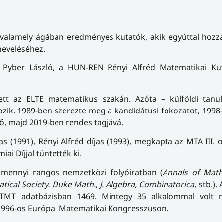
valamely ágában eredményes kutatók, akik egyúttal hozzá
eveléséhez.
e Pyber László, a HUN-REN Rényi Alfréd Matematikai Kut
ett az ELTE matematikus szakán. Azóta – külföldi tanul
zik. 1989-ben szerezte meg a kandidátusi fokozatot, 1998-
ő, majd 2019-ben rendes tagjává.
as (1991), Rényi Alfréd díjas (1993), megkapta az MTA III. 
ai Díjjal tüntették ki.
amennyi rangos nemzetközi folyóiratban (
Annals of Mat
tical Society. Duke Math.
,
J. Algebra, Combinatorica
, stb.)
TMT adatbázisban 1469. Mintegy 35 alkalommal volt 
 1996-os Európai Matematikai Kongresszuson.