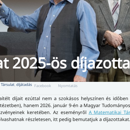
at 2025-ös díjazotta
 Társulat
,
díjátadás
Facebook
Nyomtatás
ítélt díjait ezúttal nem a szokásos helyszínen és időbe
ntézetben), hanem 2026. január 9-én a Magyar Tudományo
zvényeinek keretében. Az eseményről
A Matematikai Tár
vashatnak részletesen, itt pedig bemutatjuk a díjazottakat.