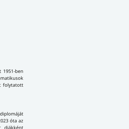
t 1951-ben
ematikusok
 folytatott
 diplomáját
2023 óta az
r diákként