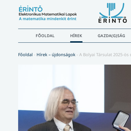
FŐOLDAL
HÍREK
GAZDA(G)SÁG
Főoldal
-
Hírek – újdonságok
-
A Bolyai Társulat 2025-ös d