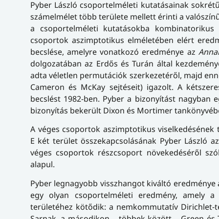
Pyber László csoportelméleti kutatásainak sokrét
számelmélet több területe mellett érinti a valószín
a csoportelméleti kutatásokba kombinatorikus 
csoportok aszimptotikus elméletében elért ere
becslése, amelyre vonatkozó eredménye az
Anna
dolgozatában az Erdős és Turán által kezdeménye
adta véletlen permutációk szerkezetéről, majd enne
Cameron és McKay sejtéseit) igazolt. A kétszere
becslést 1982-ben. Pyber a bizonyítást nagyban egy
bizonyítás bekerült Dixon és Mortimer tankönyvébe
A véges csoportok aszimptotikus viselkedésének 
E két terület összekapcsolásának Pyber László az
véges csoportok részcsoport növekedéséről szó
alapul.
Pyber legnagyobb visszhangot kiváltó eredménye a 
egy olyan csoportelméleti eredmény, amely a 
területéhez kötődik: a nemkommutatív Dirichlet-
Sarnak, a másodikon – többek között – Green és 