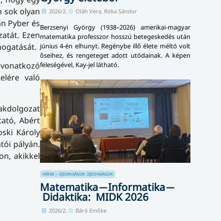
n sok olyan
2026/2.
Oláh Vera, Róka Sándor
án Pyber és
Berzsenyi György (1938–2026) amerikai-magyar
zatát. Ezen
matematika professzor hosszú betegeskedés után
mogatását.
június 4-én elhunyt. Regénybe illő élete méltó volt
őseihez, és rengeteget adott utódainak. A képen
feleségével, Kay-jel látható.
 vonatkozó
elére való
akdolgozat
tató, Abért
oski Károly
tói pályán.
on, akikkel
HÍREK – ÚJDONSÁGOK
ÚJDONSÁGOK
Matematika ̶ Informatika ̶
Didaktika: MIDK 2026
2026/2.
Báró Emőke