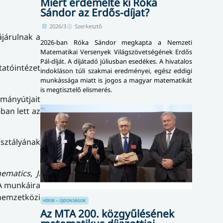
Miért érdemelte ki Róka
Sándor az Erdős-díjat?
2026/3
Szerkesztő
járulnak a
2026-ban Róka Sándor megkapta a Nemzeti
Matematikai Versenyek Világszövetségének Erdős
Pál-díját. A díjátadó júliusban esedékes. A hivatalos
atóintézet
indokláson túli szakmai eredményei, egész eddigi
munkássága miatt is jogos a magyar matematikát
is megtisztelő elismerés.
mányútjait
ban lett az
osztályának
hematics
,
J.
. A munkáira
nemzetközi
HÍREK – ÚJDONSÁGOK
Az MTA 200. közgyűlésének