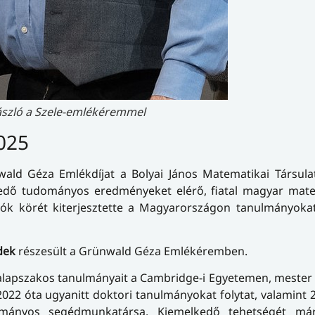
ászló a Szele-emlékéremmel
025
ald Géza Emlékdíjat a Bolyai János Matematikai Társula
lkedő tudományos eredményeket elérő, fiatal magyar mat
tók körét kiterjesztette a Magyarországon tanulmányokat
dek
részesült a Grünwald Géza Emlékéremben.
alapszakos tanulmányait a Cambridge-i Egyetemen, mester
2 óta ugyanitt doktori tanulmányokat folytat, valamint 
ományos segédmunkatársa. Kiemelkedő tehetségét má