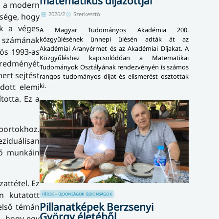
matematikus díjazottjai
és a modern
2026/2
Szerkesztő
ssége, hogy
ek a véges
A Magyar Tudományos Akadémia 200.
közgyűlésének ünnepi ülésén adták át az
k számának
Akadémiai Aranyérmet és az Akadémiai Díjakat. A
ös 1993-as
Közgyűléshez kapcsolódóan a Matematikai
 eredményét
Tudományok Osztályának rendezvényén is számos
ert sejtést
rangos tudományos díjat és elismerést osztottak
ki.
dott elemi
totta. Ez a
oportokhoz.
eziduálisan
 ő munkáin
attétel. Ez
n kutatott
HÍREK – ÚJDONSÁGOK
ÚJDONSÁGOK
Pillanatképek Berzsenyi
első témán
György életéből
, hogy egy