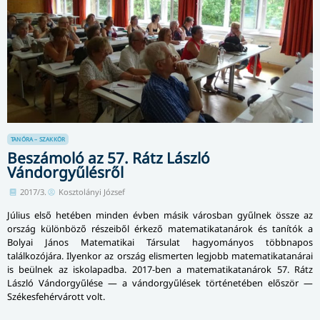
TANÓRA – SZAKKÖR
Beszámoló az 57. Rátz László
Vándorgyűlésről
2017/3.
Kosztolányi József
Július első hetében minden évben másik városban gyűlnek össze az
ország különböző részeiből érkező ma­te­ma­ti­ka­ta­ná­rok és tanítók a
Bolyai János Matematikai Társulat hagyományos többnapos
találkozójára. Ilyenkor az ország elismerten legjobb ma­te­ma­ti­ka­ta­nárai
is beülnek az iskolapadba. 2017-ben a matematikatanárok 57. Rátz
László Vándorgyűlése — a vándorgyűlések történetében először —
Székesfehérvárott volt.