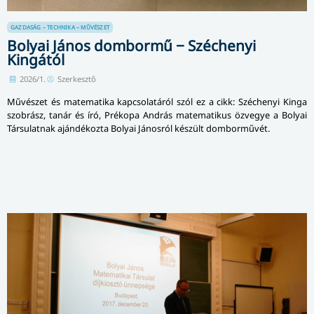
GAZDASÁG – TECHNIKA – MŰVÉSZET
Bolyai János dombormű − Széchenyi
Kingától
2026/1.
Szerkesztő
Művészet és matematika kapcsolatáról szól ez a cikk: Széchenyi Kinga
szobrász, tanár és író, Prékopa András matematikus özvegye a Bolyai
Társulatnak ajándékozta Bolyai Jánosról készült domborművét.