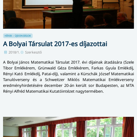
HÍREK – ÚJDONSÁGOK
A Bolyai Társulat 2017-es díjazottai
2018/1.
Szerkesztő
A Bolyai János Matematikai Társulat 2017. évi díjainak átadására (Szele
Tibor Emlékérem, Grünwald Géza Emlékérem, Farkas Gyula Emlékdíj,
Rényi Kató Emlékdíj, Patai-díj), valamint a Kürschák József Matematikai
Tanulóverseny és a Schweitzer Miklós Matematikai Em­lék­ver­seny
eredményhirdetésére december 20-án került sor Budapesten, az MTA
Rényi Alfréd Matematikai Kutatóintézet nagy­ter­mé­ben.