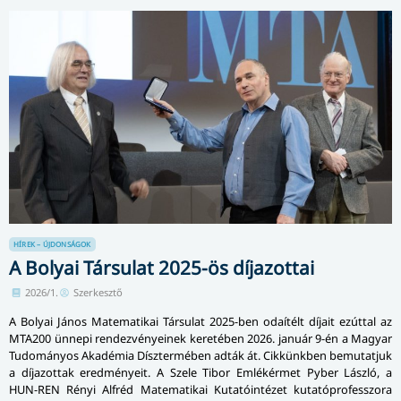
HÍREK – ÚJDONSÁGOK
A Bolyai Társulat 2025-ös díjazottai
2026/1.
Szerkesztő
A Bolyai János Matematikai Társulat 2025-ben odaítélt díjait ezúttal az
MTA200 ünnepi rendezvényeinek keretében 2026. január 9-én a Magyar
Tudományos Akadémia Dísztermében adták át. Cikkünkben bemutatjuk
a díjazottak eredményeit. A Szele Tibor Emlékérmet Pyber László, a
HUN-REN Rényi Alfréd Matematikai Kutatóintézet ku­ta­tó­pro­fesszo­ra