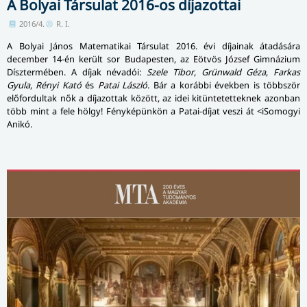
A Bolyai Társulat 2016-os díjazottai
2016/4.
R. I.
A Bolyai János Matematikai Társulat 2016. évi díjainak átadására
december 14-én került sor Budapesten, az Eötvös József Gimnázium
Dísztermében. A díjak névadói:
Szele Tibor
,
Grünwald Géza
,
Farkas
Gyula
,
Rényi Kató
és
Patai László
. Bár a korábbi években is többször
előfordultak nők a díjazottak között, az idei kitüntetetteknek azonban
több mint a fele hölgy! Fényképünkön a Patai-díjat veszi át <iSomogyi
Anikó.