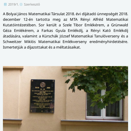
2019/1.
Szerkesztő
A Bolyai János Matematikai Társulat 2018. évi díjátadó ünnepségét 2018.
december 12-én tartotta meg az MTA Rényi Alfréd Matematikai
Kutatóintézetében. Sor került a Szele Tibor Emlékérem, a Grünwald
Géza Emlékérem, a Farkas Gyula Emlékdíj, a Rényi Kató Emlékdíj
átadására, valamint a Kürschák József Matematikai Tanulóverseny és a
Schweitzer Miklós Matematikai Emlékverseny ered­mény­hir­de­té­sé­re.
Ismertetjük a díjazottakat és a méltatásaikat.