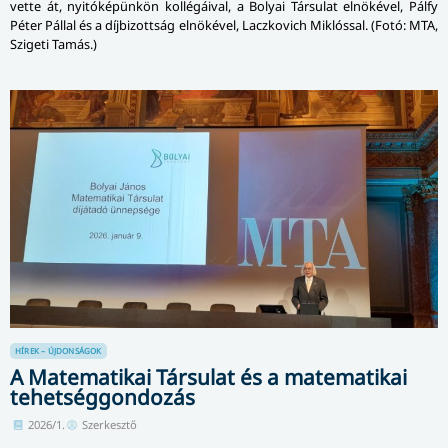
vette át, nyitóképünkön kollégáival, a Bolyai Társulat elnökével, Pálfy
Péter Pállal és a díjbizottság elnökével, Laczkovich Miklóssal. (Fotó: MTA,
Szigeti Tamás.)
HÍREK – ÚJDONSÁGOK
A Matematikai Társulat és a matematikai
tehetséggondozás
2026/1.
Szerkesztő