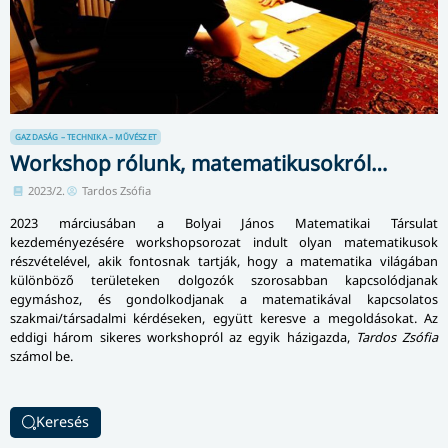
GAZDASÁG – TECHNIKA – MŰVÉSZET
Workshop rólunk, matematikusokról…
2023/2.
Tardos Zsófia
2023 márciusában a Bolyai János Matematikai Társulat
kezdeményezésére workshopsorozat indult olyan matematikusok
részvételével, akik fontosnak tartják, hogy a matematika világában
különböző területeken dolgozók szorosabban kapcsolódjanak
egymáshoz, és gondolkodjanak a matematikával kapcsolatos
szakmai/társadalmi kérdéseken, együtt keresve a megoldásokat. Az
eddigi három sikeres workshopról az egyik házigazda,
Tardos Zsófia
számol be.
Keresés