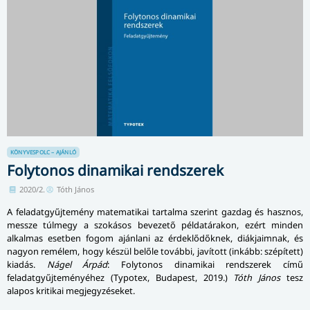
KÖNYVESPOLC – AJÁNLÓ
Folytonos dinamikai rendszerek
2020/2.
Tóth János
A feladatgyűjtemény matematikai tartalma sze­rint gazdag és hasznos,
messze túlmegy a szokásos bevezető példatárakon, ezért minden
alkalmas esetben fogom ajánlani az érdeklődőknek, diákjaimnak, és
nagyon remélem, hogy készül belőle további, javított (inkább: szépített)
kiadás.
Nágel Árpád
: Folytonos dinamikai rendszerek című
feladatgyűjteményéhez (Typotex, Budapest, 2019.)
Tóth János
tesz
alapos kritikai megjegyzéseket.