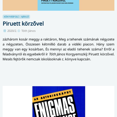
KÖNYVESPOLC – AJÁNLÓ
Piruett körzővel
2020/2.
Tóth János
zázhárom kosár meggy a raktáron, Meg a tehenek számának négyzete
a négyzeten, Összesen kétmillió darab a vidéki piacon. Hány szem
meggy van egy kosárban, És mennyi az eladó tehenek száma? Erről a
feladványról és egyebekről ír
Tóth János
Korgyemszkíj: Piruett körzővel.
Mesés fejtörők nemcsak iskolásoknak c. könyve kapcsán.