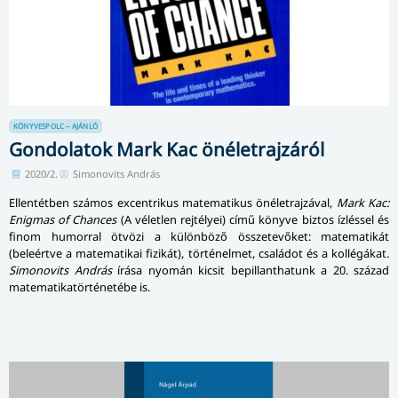
KÖNYVESPOLC – AJÁNLÓ
Gondolatok Mark Kac önéletrajzáról
2020/2.
Simonovits András
Ellentétben számos excentrikus matematikus önéletrajzával,
Mark Kac:
Enigmas of Chances
(A véletlen rejtélyei) című könyve biztos ízléssel és
finom humorral ötvözi a különböző összetevőket: matematikát
(beleértve a matematikai fizikát), történelmet, családot és a kollégákat.
Simonovits András
írása nyomán kicsit bepillanthatunk a 20. század
matematikatörténetébe is.