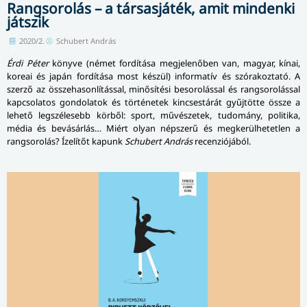
Rangsorolás – a társasjáték, amit mindenki
játszik
2020/2.
Schubert András
Érdi Péter
könyve (német fordítása megjelenőben van, magyar, kínai,
koreai és japán fordítása most készül) informatív és szórakoztató. A
szerző az össze­ha­son­lí­tás­sal, minősítési besorolással és rang­so­ro­lás­sal
kapcsolatos gondolatok és tör­té­ne­tek kincsestárát gyűjtötte össze a
lehető legszélesebb körből: sport, mű­vé­sze­tek, tudomány, politika,
média és bevásárlás… Miért olyan népszerű és megkerülhetetlen a
rangsorolás? Ízelítőt kapunk
Schubert András
recenziójából.