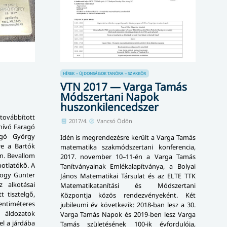
HÍREK – ÚJDONSÁGOK
TANÓRA – SZAKKÖR
VTN 2017 — Varga Tamás
Módszertani Napok
huszonkilencedszer
továbbított
2017/4.
Vancsó Ödön
ghívó Faragó
agó György
Idén is megrendezésre került a Varga Tamás
re a Bartók
matematika szakmódszertani konferencia,
án. Bevallom
2017. november 10–11-én a Varga Tamás
botlatókő. A
Tanítványainak Emlékalapítványa, a Bolyai
 hogy Gunter
János Matematikai Társulat és az ELTE TTK
 alkotásai
Matematikatanítási és Módszertani
t tisztelgő,
Központja közös rendezvényeként. Két
entiméteres
jubileumi év következik: 2018-ban lesz a 30.
 áldozatok
Varga Tamás Napok és 2019-ben lesz Varga
el a járdába
Tamás születésének 100-ik évfordulója,