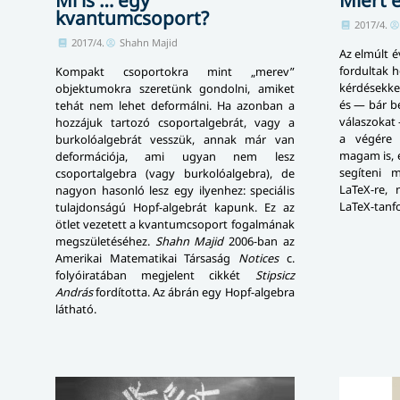
kvantumcsoport?
2017/4.
2017/4.
Shahn Majid
Az elmúlt 
fordultak h
Kompakt csoportokra mint „merev”
kérdésekkel
objektumokra szeretünk gondolni, amiket
és — bár b
tehát nem lehet deformálni. Ha azonban a
válaszokat
hozzájuk tartozó csoportalgebrát, vagy a
a végére 
burkolóalgebrát vesszük, annak már van
magam is, é
deformációja, ami ugyan nem lesz
segíteni 
csoportalgebra (vagy burkolóalgebra), de
LaTeX-re,
nagyon hasonló lesz egy ilyenhez: speciális
LaTeX-tanfo
tulajdonságú Hopf-algebrát kapunk. Ez az
ötlet vezetett a kvantumcsoport fogalmának
meg­szü­le­té­sé­hez.
Shahn Majid
2006-ban az
Amerikai Matematikai Társaság
Notices
c.
folyóiratában megjelent cikkét
Stipsicz
András
fordította. Az ábrán egy Hopf-algebra
látható.