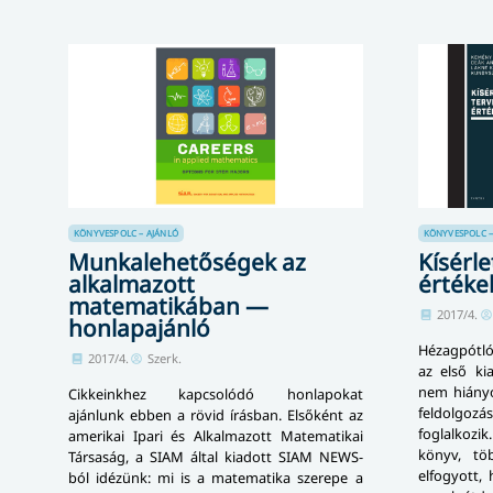
KÖNYVESPOLC – AJÁNLÓ
KÖNYVESPOLC –
Munkalehetőségek az
Kísérle
alkalmazott
értéke
matematikában —
2017/4.
honlapajánló
Hézagpótl
2017/4.
Szerk.
az első ki
nem hi­á­nyo
Cikkeinkhez kapcsolódó honlapokat
fel­dol­g
ajánlunk ebben a rövid írásban. Elsőként az
foglalkozik
amerikai Ipari és Alkalmazott Matematikai
könyv, tö
Társaság, a SIAM által kiadott SIAM NEWS-
elfogyott,
ból idézünk: mi is a ma­te­ma­ti­ka szerepe a