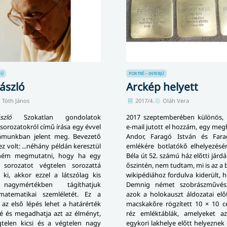
JÚ
PORTRÉ – INTERJÚ
ászló
Arckép helyett
Tóth János
2017/4.
Oláh Vera
zló
Szokatlan gondolatok
2017 szeptemberében különös, 
sorozatokról című írása egy évvel
e-mail jutott el hozzám, egy me
zámunkban jelent meg. Bevezető
Andor, Faragó István és Far
z volt: ...néhány példán keresztül
emlékére botlatókő elhelyezésé
tném megmutatni, hogy ha egy
Béla út 52. számú ház előtti járd
i sorozatot végtelen sorozattá
őszintén, nem tudtam, mi is az a 
 ki, akkor ezzel a látszólag kis
wikipédiához fordulva kiderült,
 nagymértékben tágíthatjuk
Demnig német szobrászművész
 matematikai szemléletét. Ez a
azok a holokauszt áldozatai előt
s az első lépés lehet a határérték
macskakőre rögzített 10 × 10 c
lé és megadhatja azt az élményt,
réz emléktáblák, amelyeket az
telen kicsi és a végtelen nagy
egykori lakhelye előtt helyeznek 