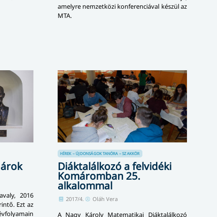
amelyre nemzetközi konferenciával készül az
MTA.
HÍREK – ÚJDONSÁGOK
TANÓRA – SZAKKÖR
nárok
Diáktalálkozó a felvidéki
Komáromban 25.
alkalommal
avaly, 2016
2017/4.
Oláh Vera
intő. Ezt az
vfolyamain
A Nagy Károly Matematikai Diáktalálkozó