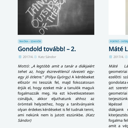
TANÓRA – SZAKKÖR
PORTRÉ – INTER
Gondold tovább! – 2.
Máté L
2017/4.
Katz Sándor
2017/4.
Mottó: „A legtöbb amit a tanár a diákjaiért
Máté Lás
tehet az, hogy észrevétlenül rávezeti egy-
geometriai 
egy jó ötletre.” (Pólya György)
A kérdéseket
ezelőtti s
először mi tesszük fel, majd fokozatosan
gondolata e
érjük el, hogy ezeket már a tanulók maguk
azt szere
fogalmazzák meg. Ha ezt következetesen
geometria
csináljuk, akkor eljuthatunk ahhoz az
terjesztünk
örömteli helyzethez, hogy a tanítványaink
lépéssel
olyan érdekes kérdéseket is fel tudnak tenni,
diákjaink
ami nekünk nem is jutott eszünkbe.
(Katz
kiterjeszté
Sándor)
fogalma fe
amit a vég