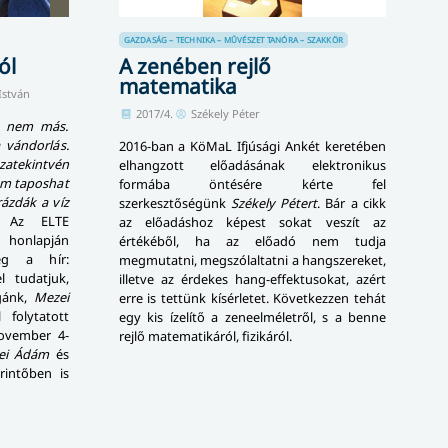
GAZDASÁG – TECHNIKA – MŰVÉSZET
TANÓRA – SZAKKÖR
ól
A zenében rejlő
matematika
István
2017/4.
Székely Péter
s nem más.
 vándorlás.
2016-ban a KöMaL Ifjúsági Ankét keretében
szatekintvén
elhangzott előadásának elektronikus
sem taposhat
formába öntésére kérte fel
rázdák a víz
szerkesztőségünk
Székely Pétert
. Bár a cikk
Az ELTE
az előadáshoz képest sokat veszít az
honlapján
értékéből, ha az előadó nem tudja
eg a hír:
megmutatni, megszólaltatni a hangszereket,
 tudatjuk,
illetve az érdekes hang-effektusokat, azért
égánk,
Mezei
erre is tettünk kísérletet. Következzen tehát
folytatott
egy kis ízelítő a zeneelméletről, s a benne
november 4-
rejlő matematikáról, fizikáról.
ei Ádám
és
rintőben is