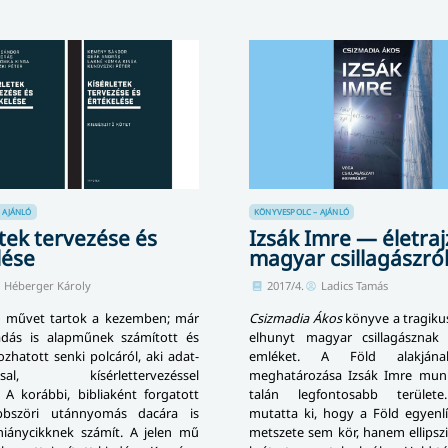
 AJÁNLÓ
KÖNYVESPOLC – AJÁNLÓ
tek tervezése és
Izsák Imre — életraj
lése
magyar csillagászró
Héberger Károly
2017/4.
Ladics Tamás
ó művet tartok a kezemben; már
Csizmadia Ákos
könyve a tragikus
adás is alapműnek számított és
elhunyt magyar csillagásznak 
z­ha­tott senki polcáról, aki adat­
emléket. A Föld alakján
o­zás­sal, kísérlettervezéssel
meghatározása Izsák Imre mun
. A korábbi, bibliaként forgatott
talán legfontosabb területe
bbszöri utánnyomás dacára is
mutatta ki, hogy a Föld egyenlít
 hiánycikknek számít. A jelen mű
met­sze­te sem kör, hanem ellipsz