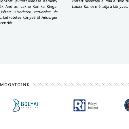
gozott, javított kiadása. Kemény
krátert neveztek el róla a Hold tú
eák András, Lakné Komka Kinga,
Ladics Tamás
méltatja a könyvet.
 Péter:
Kísérletek tervezése és
. kétkötetes könyvéről
Héberger
ecenziót.
ÁMOGATÓINK