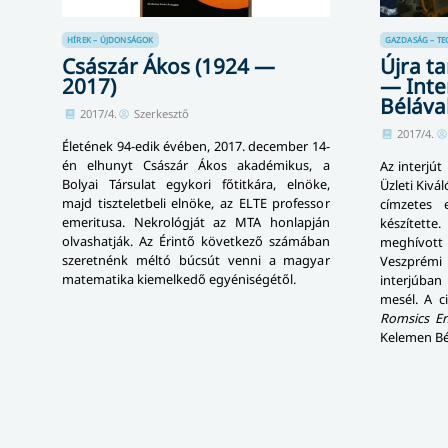
HÍREK – ÚJDONSÁGOK
GAZDASÁG – TE
Császár Ákos (1924 —
Újra ta
2017)
— Inte
Béláva
2017/4.
Szerkesztő
2017/4.
Életének 94-edik évében, 2017. december 14-
én elhunyt Császár Ákos akadémikus, a
Az interjút
Bolyai Társulat egykori főtitkára, elnöke,
Üzleti Kivá
majd tiszteletbeli elnöke, az ELTE professor
címzetes 
emeritusa. Nekrológját az MTA honlapján
készítet
olvashatják. Az Érintő következő számában
meghívott
szeretnénk méltó búcsút venni a magyar
Veszpré
matematika kiemelkedő egyéniségétől.
interjúban 
mesél. A ci
Romsics Er
Kelemen Bé