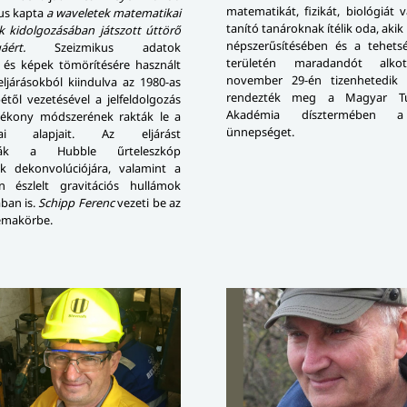
matematikát, fizikát, biológiát
us kapta
a waveletek matematikai
tanító tanároknak ítélik oda, akik
k kidolgozásában játszott úttörő
népszerűsítésében és a tehets
áért.
Szeizmikus adatok
területén maradandót alkot
 és képek tömörítésére használt
november 29-én tizenhetedik 
eljárásokból kiindulva az 1980-as
rendezték meg a Magyar T
től vezetésével a jelfeldolgozás
Akadémia dísztermében a
tékony módszerének rakták le a
ünnepséget.
kai alapjait. Az eljárást
álták a Hubble űrteleszkóp
nek dekonvolúciójára, valamint a
n észlelt gravitációs hullámok
ban is.
Schipp Ferenc
vezeti be az
témakörbe.