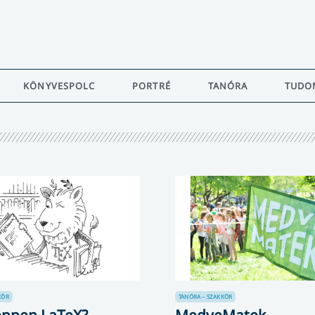
KÖNYVESPOLC
PORTRÉ
TANÓRA
TUDO
KÖR
TANÓRA – SZAKKÖR
éppen LaTeX?
MedveMatek