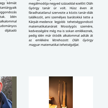
 vagy kémiát
megálmodója negyed századdal ezelőtt Oláh
 tantárgyaik
György tanár úr volt. Húsz éven át
éggondozás
fáradhatatlanul szervezte a közös tanár-diák
tak. Idén
találkozót, ami személyes barátokká tette a
alkalommal
Kárpát-medence legjobb tehetséggondozó
udományos
matematikatanárait Mosolygós szemére,
 díjátadó
kedvességére még ma is sokan emlékeznek,
pedig idén már ötödik alkalommal adták át
az emlékére létrehozott
Oláh György
magyar matematikai tehetségdíjat
.