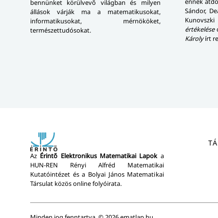
ennek átdol
bennünket kö­rül­ve­vő világban és milyen
Sándor, D
állások várják ma a matematikusokat,
Kunovszki
informatikusokat, mérnököket,
értékelése
c
természettudósokat.
Károly
írt r
T
Az
Érintő Elektronikus Matematikai
Lapok
a
HUN-REN Rényi Alfréd Matematikai
Kutatóintézet és a Bolyai János Matematikai
Társulat közös online folyóirata.
Minden jog fenntartva. © 2026 ematlap.hu