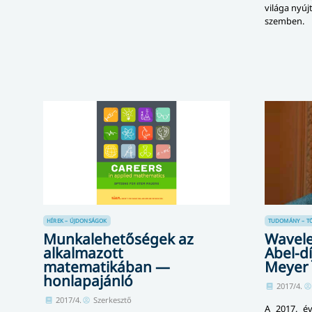
világa nyú
szemben.
HÍREK – ÚJDONSÁGOK
TUDOMÁNY – TÖRT
Munkalehetőségek az
Wavele
alkalmazott
Abel-dí
matematikában —
Meyer
honlapajánló
2017/4.
2017/4.
Szerkesztő
A 2017. év