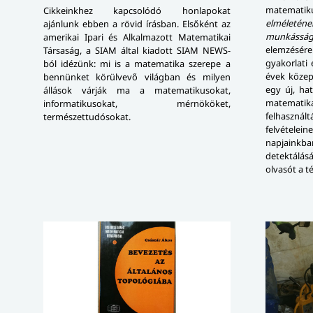
matematik
Cikkeinkhez kapcsolódó honlapokat
elméleténe
ajánlunk ebben a rövid írásban. Elsőként az
munkásság
amerikai Ipari és Alkalmazott Matematikai
elemzésére
Társaság, a SIAM által kiadott SIAM NEWS-
gyakorlati 
ból idézünk: mi is a matematika szerepe a
évek közepé
bennünket körülvevő világban és milyen
egy új, ha
állások várják ma a matematikusokat,
matemati
informatikusokat, mérnököket,
felhaszn
természettudósokat.
felvételei
napjainkba
detektálásá
olvasót a 