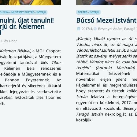
CHNIKA – MŰVÉSZET
PORTRÉ – INTERJÚ
PORTRÉ – INTERJÚ
nulni, újat tanulni!
Búcsú Mezei Istvánt
rjú dr. Kelemen
2017/4.
Besenyei Ádám, Faragó 
l
„Vándor, lábaid nyoma az út 
Illés Tibor
Vándor, nincs út, az út maga a
Vándorlásból születik az út, s vis
Kelemen Bélával
, a MOL Csoport
látszik az ösvény, melyet senki 
lóság Igazgatójával, a Műegyetem
többé. Vándor, nincs út, csak ba
egyetemi tanárával
Illés Tibor
tetején” (Antonio Machado)
te. Kelemen Béla rendszeres
Matematikai Intézetének 
 előadója a Műegyetemnek és a
november elején jelent m
mi Pannon Egyetemnek. Az
Fájdalommal és megrendüléssel
karrierjéről és sikerének titkáról
hogy szeretett és tisztelt koll
kket lejegyezte és szerkesztette
István
feladva a betegségével 
zsébet
, lektorálták Illés Tibor és
egyenlőtlen küzdelmet, 2017. 
la.
én eltávozott közülünk.
Beseny
Faragó István
nekrológját az É
közöljük.