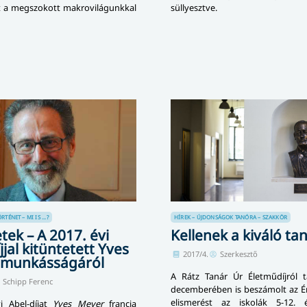
jt a megszokott makrovilágunkkal
süllyesztve.
ÉNET – MI IS ...?
HÍREK – ÚJDONSÁGOK
TANÓRA – SZAKKÖR
tek – A 2017. évi
Kellenek a kiváló ta
jjal kitüntetett Yves
2017/4.
Szerkesztő
 munkásságáról
A Rátz Tanár Úr Életműdíjról t
Schipp Ferenc
decemberében is beszámolt az Ér
elismerést az iskolák 5-12. é
i Abel-díjat
Yves Meyer
francia