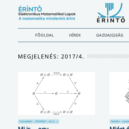
FŐOLDAL
HÍREK
GAZDA(G)SÁG
MEGJELENÉS: 2017/4.
TUDOMÁNY – TÖRTÉNET – MI IS ...?
TANÓRA – SZAK
Mi is … egy
Miért 