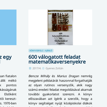
KÖNYVESPOLC – AJÁNLÓ
z egy
600 válogatott feladat
l
matematika­versenyekre
2017/4.
Gyenes Zoltán
an fiatalon
Bencze Mihály
és
Marius Dragan
nemrég
állít méltó
megjelent példatárát haszonnal forgathatják
ak pontos
az olyan rutinos versenyzők, akik nagy
kásságának
számú eredeti feladat meg­ol­dá­sá­val akarnak
. Elsőként
további gyakorlatot szerezni. A könyv
ői ke­reszt­
előszavában azt ígérik a szerzők, hogy a
is. 1970-ben
könyv segítséget nyújt középiskolai diákok