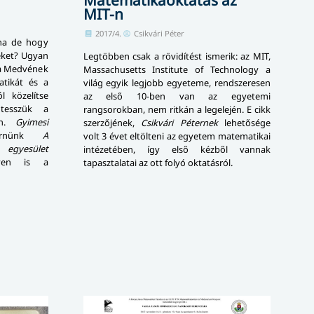
MIT-n
2017/4.
Csikvári Péter
na de hogy
keket? Ugyan
Legtöbben csak a rövidítést ismerik: az MIT,
e a Medvének
Massachusetts Institute of Technology a
tikát és a
világ egyik legjobb egyeteme, rendszeresen
l közelítse
az első 10-ben van az egyetemi
tesszük a
rangsorokban, nem ritkán a legelején. E cikk
en.
Gyimesi
szerzőjének,
Csikvári Péternek
lehetősége
ernünk
A
volt 3 évet eltölteni az egyetem matematikai
gyesület
intézetében, így első kézből vannak
lyen is a
tapasztalatai az ott folyó oktatásról.