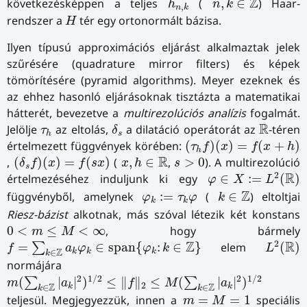
Z
következésképpen a teljes
(
,
∈
) Haar-
h
n
k
,
n
k
H
rendszer a
tér egy ortonormált bázisa.
H
Ilyen típusú approximációs eljárást alkalmaztak jelek
szűrésére (quadrature mirror filters) és képek
tömörítésére (pyramid algorithms). Meyer ezeknek és
az ehhez hasonló eljárásoknak tisztázta a matematikai
hátterét, bevezetve a
multirezolúciós analízis
fogalmát.
δ
s
R
τ
h
R
Jelölje
az eltolás,
a dilatáció operátorát az
-téren
τ
δ
s
h
(
τ
h
f
)
(
x
)
=
f
(
x
+
h
)
értelmezett függvények körében:
(
)
(
)
=
(
+
)
τ
f
x
f
x
h
h
(
δ
s
f
)
(
x
)
=
f
(
s
x
)
x
,
h
∈
R
s
>
0
R
,
(
)
(
)
=
(
)
(
,
∈
,
>
0
). A multirezolúció
δ
f
x
f
s
x
x
h
s
s
φ
∈
X
:=
L
2
(
R
)
2
R
értelmezéséhez induljunk ki egy
∈
:
=
(
)
φ
X
L
k
∈
Z
φ
k
:=
τ
k
φ
Z
függvényből, amelynek
:
=
(
∈
) eltoltjai
φ
τ
φ
k
k
k
Riesz-bázist
alkotnak, más szóval létezik két konstans
0
<
m
≤
M
<
∞
0
<
≤
<
∞
, hogy bármely
m
M
L
2
(
R
)
f
=
∑
k
∈
Z
a
k
φ
k
∈
span
{
φ
k
:
k
∈
Z
}
2
Z
R
=
∈
span
{
:
∈
}
elem
(
)
∑
f
a
φ
φ
k
L
Z
k
k
k
∈
k
normájára
m
(
∑
k
∈
Z
|
a
k
|
2
)
1
/
2
≤
‖
f
‖
2
≤
M
(
∑
k
∈
Z
|
a
k
|
2
)
1
/
2
2
1
/
2
2
1
/
2
(
|
|
)
≤
∥
∥
≤
(
|
|
)
∑
∑
m
a
f
M
a
2
Z
Z
k
k
∈
∈
k
k
m
=
M
=
1
teljesül. Megjegyezzük, innen a
=
=
1
speciális
m
M