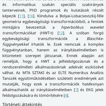
és informatikus szakán speciális szakirányok
tanterveinek, PhD programok és kutatások részét
képezik [
11
], [
16
]. Kiindulva a Bolyai-Lobacsevszkij-féle
geometria egybevágósági transzformációiból, a fentiek
mintájára bevezettük a
hiperbolikus wavelet
transzformációkat
(HWT-t) [
12
]. A szóban forgó
egybevágósági transzformációk a
Blaschke-
függvényekkel
írhatók le. Ezek nemcsak a komplex
függvénytanban, hanem az irányításelméletben is
kitüntetett szerepet játszanak. Ennek alapján azt
reméljük, hogy a HWT a jelfeldolgozásnak és a
rendszerelméleti alkalmazásoknak adekvát eszközévé
válhat. Az MTA SZTAKI és az ELTE Numerikus Analízis
Tanszék együttműködésében született eredmények azt
mutatják, hogy ezek a transzformációk hatékonyan
alkalmazhatók az irányításelméletben [
1
] és EKG jelek
feldolgozásására és tömörítésére [
4
].
Történeti áttekintés