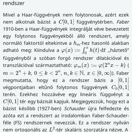
rendszer
Mivel a Haar-függvények nem folytonosak, azért ezek
C
[
0
,
1
]
nem alkotnak bázist a
[
0
,
1
]
függvénytérben.
Faber
C
1910-ben a Haar-függvények integrálját véve bevezetett
egy folytonos függvényekből álló rendszert, amely
h
m
normáló faktortól eltekintve a
-hez hasonló alakban
h
m
φ
(
x
)
:=
∫
0
x
h
(
t
)
d
t
x
adható meg: Kiindulva a
(
)
:
=
(
)
d
,,háztető”
∫
φ
x
h
t
t
0
függvényből a szóban forgó rendszer dilatációval és
φ
m
(
x
)
:=
φ
(
2
n
x
−
k
)
n
transzlációval származtatható:
(
)
:
=
(
2
−
)
(
φ
x
φ
x
k
m
x
∈
[
0
,
∞
)
m
=
2
n
+
k
0
≤
k
<
2
n
n
,
k
∈
N
N
n
n
=
2
+
,
0
≤
<
2
,
,
∈
,
∈
[
0
,
∞
)
). Faber
m
k
k
n
k
x
[
0
,
1
]
megmutatta, hogy ez a rendszer bázis a
[
0
,
1
]
C
0
[
0
,
1
]
végpontjaiban eltűnő folytonos függvények
[
0
,
1
]
C
0
terén. Ezekhez hozzávéve egy lineáris függvényt a
C
[
0
,
1
]
[
0
,
1
]
tér egy bázisát kapjuk. Megjegyezzük, hogy ezt a
C
bázist később (1927-ben)
Schauder
újra felfedezte és
azóta ezt a rendszert az irodalomban Faber-Schauder-
féle (FS) rendszernek nevezzük. Ez a rendszer nyilván
L
2
2
nem ortogonális az
-tér skaláris szorzatára nézve. A
L