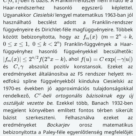
[
0
,
1
]
-ben is bázis. A Franklin-rendszer nem írható le a
C
Haar-rendszerhez hasonló egyszerű képlettel.
Ugyanakkor
Ciesielski
lengyel matematikus 1963-ban jól
használható becslést adott a Franklin-rendszer
függvényeire és Dirichlet-féle magfüggvényeire. Többek
f
m
(
x
)
m
=
2
n
+
k
n
között bebizonyította, hogy az
(
)
(
=
2
+
,
f
x
m
k
m
0
≤
k
<
2
n
0
≤
x
≤
1
n
0
≤
≤
1
,
0
≤
<
2
) Franklin-függvények a Haar-
x
k
függvényhez hasonló függvényekkel becsülhetők:
|
f
m
(
x
)
|
≤
2
n
/
2
f
(
2
n
x
−
k
)
f
(
u
)
=
C
exp
(
−
γ
|
u
|
)
/
2
n
n
|
(
)
|
≤
2
(
2
−
)
, ahol
(
)
=
exp
(
−
|
|
)
f
x
f
x
k
f
u
C
γ
u
m
C
,
γ
és
,
abszolút pozitív konstansok. Ezeket az
C
γ
m
eredményeket általánosítva az FS rendszer helyett
-
m
edfokú spline függvényekből kiindulva Ciesielski az
1970-es években jó approximációs tulajdonságokkal
C
r
r
rendelkező,
-beli ortogonális bázisoknak egy új
C
osztályát vezette be
. Ezekkel több, Banach 1932-ben
megjelent könyvében említett fontos térben sikerült
bázist szerkeszteni. Felhasználva ezeket az
eredményeket
Bockarjev
orosz matematikus
bebizonyította a Paley-féle egyenlőtlenség megfelelőjét