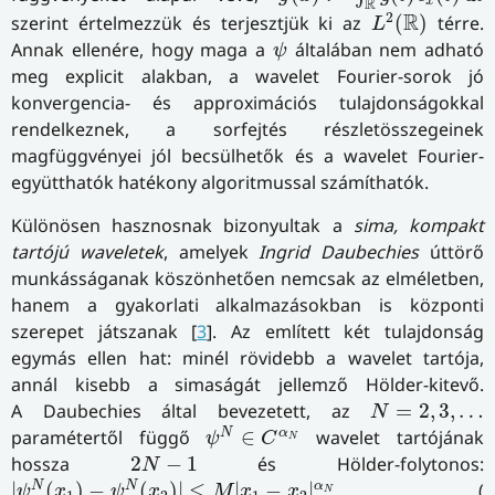
x
R
L
2
(
R
)
2
R
szerint értelmezzük és terjesztjük ki az
(
)
térre.
L
ψ
Annak ellenére, hogy maga a
általában nem adható
ψ
meg explicit alakban, a wavelet Fourier-sorok jó
konvergencia- és approximációs tulajdonságokkal
rendelkeznek, a sorfejtés részletösszegeinek
magfüggvényei jól becsülhetők és a wavelet Fourier-
együtthatók hatékony algoritmussal számíthatók.
Különösen hasznosnak bizonyultak a
sima, kompakt
tartójú waveletek
, amelyek
Ingrid Daubechies
úttörő
munkásságanak köszönhetően nemcsak az elméletben,
hanem a gyakorlati alkalmazásokban is központi
szerepet játszanak [
3
]. Az említett két tulajdonság
egymás ellen hat: minél rövidebb a wavelet tartója,
annál kisebb a simaságát jellemző Hölder-kitevő.
N
=
2
,
3
,
…
A Daubechies által bevezetett, az
=
2
,
3
,
…
N
ψ
N
∈
C
α
N
N
α
paramétertől függő
∈
wavelet tartójának
ψ
C
N
2
N
−
1
hossza
2
−
1
és Hölder-folytonos:
N
|
ψ
N
(
x
1
)
−
ψ
N
(
x
2
)
|
≤
M
|
x
1
−
x
2
|
α
N
N
N
α
|
(
)
−
(
)
|
≤
|
−
|
(
ψ
x
ψ
x
M
x
x
N