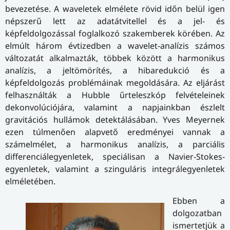
bevezetése. A waveletek elmélete rövid időn belül igen
népszerű lett az adatátvitellel és a jel- és
képfeldolgozással foglalkozó szakemberek körében. Az
elmúlt három évtizedben a wavelet-analízis számos
változatát alkalmazták, többek között a harmonikus
analízis, a jeltömörítés, a hibaredukció és a
képfeldolgozás problémáinak megoldására. Az eljárást
felhasználták a Hubble űrteleszkóp felvételeinek
dekonvolúciójára, valamint a napjainkban észlelt
gravitációs hullámok detektálásában. Yves Meyernek
ezen túlmenően alapvető eredményei vannak a
számelmélet, a harmonikus analízis, a parciális
differenciálegyenletek, speciálisan a Navier-Stokes-
egyenletek, valamint a szinguláris integrálegyenletek
elméletében.
Ebben a
dolgozatban
ismertetjük a