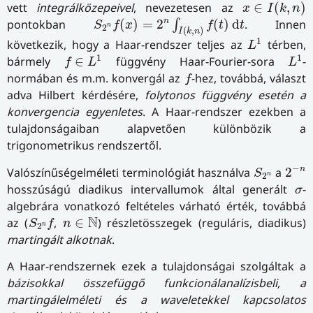
x
∈
I
(
k
,
n
)
vett
integrálközepeivel
, nevezetesen az
∈
(
,
)
x
I
k
n
S
2
n
f
(
x
)
=
2
n
∫
I
(
k
,
n
)
f
(
t
)
d
t
n
pontokban
(
)
=
2
(
)
d
. Innen
∫
S
f
x
f
t
t
n
2
(
,
)
I
k
n
L
1
1
következik, hogy a Haar-rendszer teljes az
térben,
L
f
∈
L
1
L
1
1
1
bármely
∈
függvény Haar-Fourier-sora
-
f
L
L
f
normában és m.m. konvergál az
-hez, továbbá, választ
f
adva Hilbert kérdésére,
folytonos függvény esetén a
konvergencia egyenletes
. A Haar-rendszer ezekben a
tulajdonságaiban alapvetően különbözik a
trigonometrikus rendszertől.
2
−
n
S
2
n
−
n
Valószínűségelméleti terminológiát használva
a
2
S
n
2
σ
hosszúságú diadikus intervallumok által generált
-
σ
algebrára vonatkozó feltételes várható érték, továbbá
S
2
n
f
n
∈
N
N
az (
,
∈
) részletösszegek (reguláris, diadikus)
S
f
n
n
2
martingált alkotnak
.
A Haar-rendszernek ezek a tulajdonságai szolgáltak a
bázisokkal összefüggő funkcionálanalízisbeli, a
martingálelméleti és a waveletekkel kapcsolatos