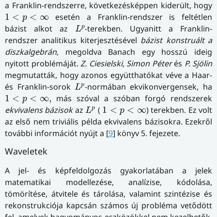
a Franklin-rendszerre, következésképpen kiderült, hogy
1
<
p
<
∞
1
<
<
∞
esetén a Franklin-rendszer is feltétlen
p
L
p
p
bázist alkot az
-terekben. Ugyanitt a Franklin-
L
rendszer analitikus kiterjesztésével
bázist konstruált a
diszkalgebrán,
megoldva Banach egy hosszú ideig
nyitott problémáját.
Z. Ciesielski, Simon Péter
és
P. Sjölin
megmutatták, hogy azonos együtthatókat véve a Haar-
L
p
p
és Franklin-sorok
-normában ekvikonvergensek, ha
L
1
<
p
<
∞
,
1
<
<
∞
,
más szóval a szóban forgó rendszerek
p
L
p
1
<
p
<
∞
p
ekvivalens bázisok
az
(
1
<
<
∞
) terekben. Ez volt
L
p
az első nem triviális példa ekvivalens bázisokra. Ezekről
további információt nyújt a [
9
] könyv 5. fejezete.
Waveletek
A jel- és képfeldolgozás gyakorlatában a jelek
matematikai modellezése, analízise, kódolása,
tömörítése, átvitele és tárolása, valamint szintézise és
rekonstrukciója kapcsán számos új probléma vetődött