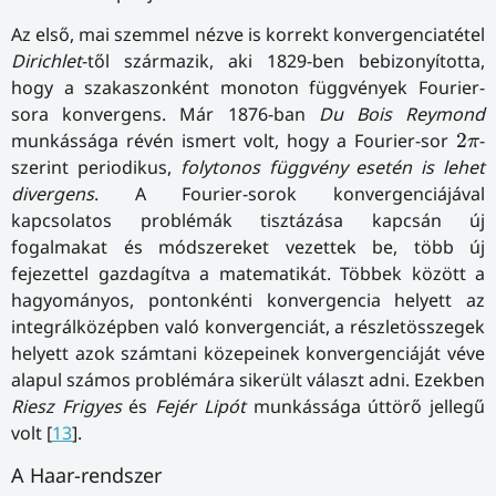
Az első, mai szemmel nézve is korrekt konvergenciatétel
Dirichlet
-től származik, aki 1829-ben bebizonyította,
hogy a szakaszonként monoton függvények Fourier-
sora konvergens. Már 1876-ban
Du Bois Reymond
2
π
munkássága révén ismert volt, hogy a Fourier-sor
2
-
π
szerint periodikus,
folytonos függvény esetén is lehet
divergens
. A Fourier-sorok konvergenciájával
kapcsolatos problémák tisztázása kapcsán új
fogalmakat és módszereket vezettek be, több új
fejezettel gazdagítva a matematikát. Többek között a
hagyományos, pontonkénti konvergencia helyett az
integrálközépben való konvergenciát, a részletösszegek
helyett azok számtani közepeinek konvergenciáját véve
alapul számos problémára sikerült választ adni. Ezekben
Riesz Frigyes
és
Fejér Lipót
munkássága úttörő jellegű
volt [
13
].
A Haar-rendszer