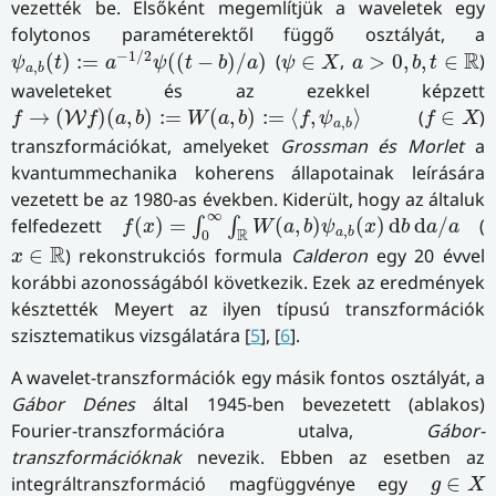
vezették be. Elsőként megemlítjük a waveletek egy
folytonos paraméterektől függő osztályát, a
ψ
a
,
b
(
t
)
:=
a
−
1
/
2
ψ
(
(
t
−
b
)
/
a
)
ψ
∈
X
a
>
0
,
b
,
t
∈
R
−
1
/
2
R
(
)
:
=
(
(
−
)
/
)
(
∈
,
>
0
,
,
∈
)
ψ
t
a
ψ
t
b
a
ψ
X
a
b
t
,
a
b
waveleteket és az ezekkel képzett
f
→
(
W
f
)
(
a
,
b
)
:=
W
(
a
,
b
)
:=
⟨
f
,
ψ
a
,
b
⟩
f
∈
X
→
(
)
(
,
)
:
=
(
,
)
:
=
⟨
,
⟩
(
∈
)
W
f
f
a
b
W
a
b
f
ψ
f
X
,
a
b
transzformációkat, amelyeket
Grossman és Morlet
a
kvantummechanika koherens állapotainak leírására
vezetett be az 1980-as években. Kiderült, hogy az általuk
f
(
x
)
=
∫
0
∞
∫
R
W
(
a
,
b
)
ψ
a
,
b
(
x
)
d
b
d
a
/
a
∞
felfedezett
(
)
=
(
,
)
(
)
d
d
/
(
∫
∫
f
x
W
a
b
ψ
x
b
a
a
,
a
b
R
0
x
∈
R
R
∈
) rekonstrukciós formula
Calderon
egy 20 évvel
x
korábbi azonosságából következik. Ezek az eredmények
késztették Meyert az ilyen típusú transzformációk
szisztematikus vizsgálatára [
5
], [
6
].
A wavelet-transzformációk egy másik fontos osztályát, a
Gábor Dénes
által 1945-ben bevezetett (ablakos)
Fourier-transzformációra utalva,
Gábor-
transzformációknak
nevezik. Ebben az esetben az
g
∈
X
integráltranszformáció magfüggvénye egy
∈
g
X