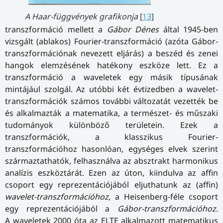
A Haar-függvények grafikonja
[
13
]
transzformáció mellett a
Gábor Dénes
által 1945-ben
vizsgált (ablakos) Fourier-transzformáció (azóta Gábor-
transz­for­má­ci­ó­nak nevezett eljárás) a beszéd és zenei
hangok elemzésének hatékony eszköze lett. Ez a
transzformáció a waveletek egy másik típusának
mintájául szolgál. Az utóbbi két évtizedben a wavelet-
transzformációk számos további változatát vezették be
és alkalmazták a matematika, a természet- és műszaki
tudományok különböző területein. Ezek a
transzformációk, a klasszikus Fourier-
transzformációhoz hasonlóan, egységes elvek szerint
származtathatók, felhasználva az absztrakt harmonikus
analízis eszköztárát. Ezen az úton, kiindulva az affin
csoport egy reprezentációjából eljuthatunk az (affin)
wavelet-transzformációhoz,
a Heisenberg-féle csoport
egy reprezentációjából a
Gábor-transzformációhoz
.
A waveletek 2000 óta az ELTE alkalmazott matematikus