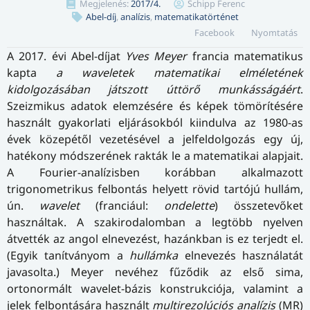
Megjelenés:
2017/4.
Schipp Ferenc
Abel-díj
,
analízis
,
matematikatörténet
Facebook
Nyomtatás
A 2017. évi Abel-díjat
Yves Meyer
francia matematikus
kapta
a waveletek matematikai elméletének
kidolgozásában játszott úttörő munkásságáért
.
Szeizmikus adatok elemzésére és képek tömörítésére
használt gyakorlati eljárásokból kiindulva az 1980-as
évek közepétől vezetésével a jelfeldolgozás egy új,
hatékony módszerének rakták le a matematikai alapjait.
A Fourier-analízisben korábban alkalmazott
trigonometrikus felbontás helyett rövid tartójú hullám,
ún.
wavelet
(franciául:
ondelette
) összetevőket
használtak. A szakirodalomban a legtöbb nyelven
átvették az angol elnevezést, hazánkban is ez terjedt el.
(Egyik tanítványom a
hullámka
elnevezés használatát
javasolta.) Meyer nevéhez fűződik az első sima,
ortonormált wavelet-bázis konstrukciója, valamint a
jelek felbontására használt
multirezolúciós analízis
(MR)