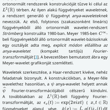
ortonormált rendszerek konstrukcióját tűzve ki célul az
L
2
(
R
)
2
R
(
)
térben. Az ilyen alakú függvényeket
waveletnek,
L
ψ
a rendszert generáló
függvényt
anya-waveleteknek
ψ
nevezzük. Az első, folytonos (szakaszonként lineáris)
függvényekből álló ortonormált wavelet-rendszert
C
∞
∞
Strömberg
konstruálta 1980-ban. Meyer 1985-ben
-
C
beli függvényekből álló ortonormált wavelet-bázisoknak
egy osztályát adta meg,
explicit módon előállítva az
anya-waveletet
(kompakt tartójú)
Fourier-
transzformáltját
[
3
]. A bevezetőben bemutatott ábra egy
Meyer-wavelet grafikonját szemlélteti.
Waveletek szerkesztése, a Haar-rendszert kivéve, nehéz
feladatnak bizonyult. A konstrukciókban, a Meyer-féle
ψ
wavelethez hasonlóan, a
anya-wavelet helyett annak
ψ
ψ
^
ˆ
Fourier-transzformációjából célszerű kiindulni.
ψ
L
1
(
R
)
1
R
A továbbiakban az
(
)
-beli függvény Fourier-
L
ϵ
x
(
t
)
:=
exp
(
2
π
i
x
t
)
x
,
t
∈
R
R
transzformáltját, az
(
)
:
=
exp
(
2
)
(
,
∈
)
ϵ
t
π
i
x
t
x
t
x
g
^
(
x
)
:=
∫
R
g
(
t
)
ϵ
¯
x
(
t
)
d
t
ˆ
függvényeket alapul véve,
(
)
:
=
(
)
(
)
d
¯
∫
g
x
g
t
ϵ
t
t