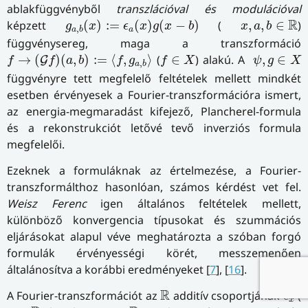
ablakfüggvényből
transzlációval és modulációval
g
a
,
b
(
x
)
:=
ϵ
a
(
x
)
g
(
x
−
b
)
x
,
a
,
b
∈
R
R
képzett
(
)
:
=
(
)
(
−
)
(
,
,
∈
)
g
x
ϵ
x
g
x
b
x
a
b
,
a
a
b
függvénysereg, maga a transzformáció
f
→
(
G
f
)
(
a
,
b
)
:=
⟨
f
,
g
a
,
b
⟩
f
∈
X
ψ
,
g
∈
X
→
(
)
(
,
)
:
=
⟨
,
⟩
(
∈
) alakú. A
,
∈
G
f
f
a
b
f
g
f
X
ψ
g
X
,
a
b
függvényre tett megfelelő feltételek mellett mindkét
esetben érvényesek a Fourier-transzformációra ismert,
az energia-megmaradást kifejező, Plancherel-formula
és a rekonstrukciót letővé tevő inverziós formula
megfelelői.
Ezeknek a formuláknak az értelmezése, a Fourier-
transzformálthoz hasonlóan, számos kérdést vet fel.
Weisz Ferenc
igen általános feltételek mellett,
különböző konvergencia típusokat és szummációs
eljárásokat alapul véve meghatározta a szóban forgó
formulák érvényességi körét, messzemenően
általánosítva a korábbi eredményeket [
7
], [
16
].
R
ϵ
x
R
A Fourier-transzformációt az
additív csoportjának
(
ϵ
x
x
∈
R
R