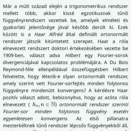
Már a múlt század elején a trigonometrikus rendszer
mellett több, akkor kissé egzotikusnak tűnő
függvényrendszert vezettek be, amelyek elméleti és
gyakorlati jelentősége jóval később derült ki. Ezek
között is a
Haar Alfréd
által definiált ortonormált
rendszer játszik kitüntetett szerepet. Haar a róla
elnevezett rendszert doktori értekezésében vezette be
1909-ben, választ adva
Hilbert
egy Fourier-sorok
divergenciájával kapcsolatos problémájára. A Du Bois
Reymond-féle ellenpéldával összefüggésben Hilbert
felvetette, hogy létezik-e olyan ortonormált rendszer,
amely szerint vett Fourier-sorfejtés minden folytonos
függvényre mindenütt konvergens? A kérdésre Haar
pozitív választ adott, bebizonyítva, hogy az azóta róla
h
n
,
n
∈
N
N
elnevezett (
,
∈
)
ortonormált rendszer szerinti
h
n
n
Fourier-sor minden folytonos függvény esetén
egyenletesen konvergens
. Az első pillanatra
mesterkéltnek tűnő rendszer lépcsős függvényekből áll,
[
0
,
∞
)
h