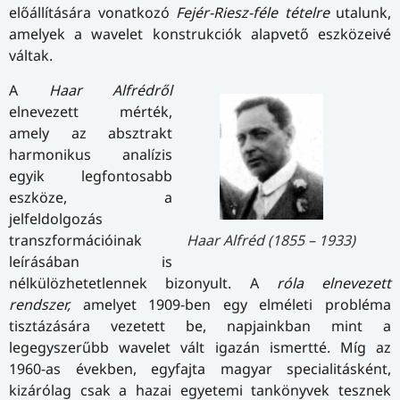
előállítására vonatkozó
Fejér-Riesz-féle tételre
utalunk,
amelyek a wavelet konstrukciók alapvető eszközeivé
váltak.
A
Haar Alfrédről
elnevezett mérték,
amely az absztrakt
harmonikus analízis
egyik legfontosabb
eszköze, a
jelfeldolgozás
transzformációinak
Haar Alfréd (1855 – 1933)
leírásában is
nélkülözhetetlennek bizonyult. A
róla elnevezett
rendszer,
amelyet 1909-ben egy elméleti probléma
tisztázására vezetett be, napjainkban mint a
legegyszerűbb wavelet vált igazán ismertté. Míg az
1960-as években, egyfajta magyar specialitásként,
kizárólag csak a hazai egyetemi tankönyvek tesznek