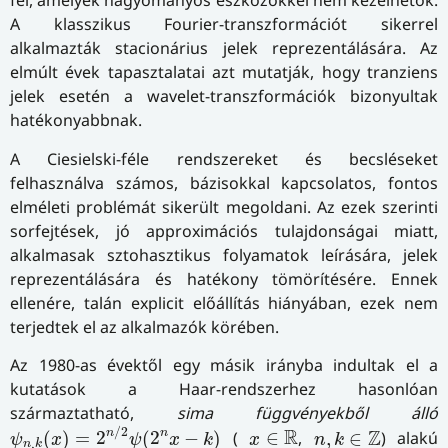
fel, amelyek hagyományos eszközökkel nem kezelhetők.
A klasszikus Fourier-transzformációt sikerrel
alkalmazták stacionárius jelek reprezentálására. Az
elmúlt évek tapasztalatai azt mutatják, hogy tranziens
jelek esetén a wavelet-transzformációk bizonyultak
hatékonyabbnak.
A Ciesielski-féle rendszereket és becsléseket
felhasználva számos, bázisokkal kapcsolatos, fontos
elméleti problémát sikerült megoldani. Az ezek szerinti
sorfejtések, jó approximációs tulajdonságai miatt,
alkalmasak sztohasztikus folyamatok leírására, jelek
reprezentálására és hatékony tömörítésére. Ennek
ellenére, talán explicit előállítás hiányában, ezek nem
terjedtek el az alkalmazók körében.
Az 1980-as évektől egy másik irányba indultak el a
kutatások a Haar-rendszerhez hasonlóan
származtatható,
sima függvényekből álló
ψ
n
,
k
(
x
)
=
2
n
/
2
ψ
(
2
n
x
−
k
)
n
,
k
∈
Z
x
∈
R
/
2
R
Z
n
n
(
)
=
2
(
2
−
)
(
∈
,
,
∈
) alakú
ψ
x
ψ
x
k
x
n
k
,
n
k