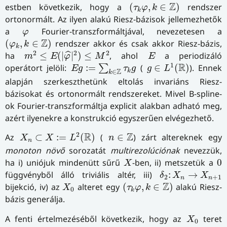
(
τ
k
φ
,
k
∈
Z
)
Z
estben következik, hogy a
(
,
∈
)
rendszer
τ
φ
k
k
ortonormált. Az ilyen alakú Riesz-bázisok jellemezhetők
φ
a
Fourier-transzformáltjával, nevezetesen a
φ
(
φ
k
,
k
∈
Z
)
Z
(
,
∈
)
rendszer akkor és csak akkor Riesz-bázis,
φ
k
k
m
2
≤
E
(
|
φ
^
|
2
)
≤
M
2
E
2
2
2
ha
≤
(
|
|
)
≤
, ahol
a periodizáló
ˆ
m
E
φ
M
E
g
∈
L
1
(
R
)
E
g
:=
∑
k
∈
Z
τ
k
g
1
R
operátort jelöli:
:
=
(
∈
(
)
). Ennek
∑
E
g
τ
g
g
L
Z
k
∈
k
alapján szerkeszthetünk eltolás invariáns Riesz-
bázisokat és ortonormált rendszereket. Mivel B-spline-
ok Fourier-transzformáltja explicit alakban adható meg,
azért ilyenekre a konstrukció egyszerűen elvégezhető.
X
n
⊂
X
:=
L
2
(
R
)
n
∈
Z
2
R
Z
Az
⊂
:
=
(
)
(
∈
) zárt altereknek egy
X
X
L
n
n
monoton növő
sorozatát
multirezolúciónak
nevezzük,
X
0
ha i) uniójuk mindenütt sűrű
-ben, ii) metszetük a
0
X
δ
2
:
X
n
→
X
n
+
1
függvényből álló triviális altér, iii)
:
→
δ
X
X
2
+
1
n
n
(
τ
k
φ
,
k
∈
Z
)
X
0
Z
bijekció, iv) az
alteret egy
(
,
∈
)
alakú Riesz-
X
τ
φ
k
0
k
bázis generálja.
X
0
A fenti értelmezéséből következik, hogy az
teret
X
0