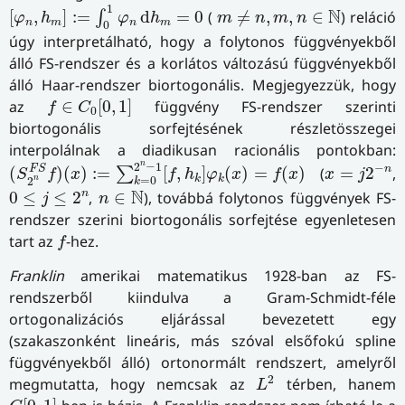
[
φ
n
,
h
m
]
:=
∫
0
1
φ
n
d
h
m
=
0
m
≠
n
,
m
,
n
∈
N
1
N
[
,
]
:
=
d
=
0
(
≠
,
,
∈
) reláció
∫
φ
h
φ
h
m
n
m
n
n
m
n
m
0
úgy interpretálható, hogy a folytonos függvényekből
álló FS-rendszer és a korlátos változású függvényekből
álló Haar-rendszer biortogonális. Megjegyezzük, hogy
f
∈
C
0
[
0
,
1
]
az
∈
[
0
,
1
]
függvény FS-rendszer szerinti
f
C
0
biortogonális sorfejtésének részletösszegei
interpolálnak a diadikusan racionális pontokban:
(
S
2
n
F
S
f
)
(
x
)
:=
∑
k
=
0
2
n
−
1
[
f
,
h
k
]
φ
k
(
x
)
=
f
(
x
)
x
=
j
2
−
n
n
2
−
1
−
n
F
S
(
)
(
)
:
=
[
,
]
(
)
=
(
)
(
=
2
,
∑
S
f
x
f
h
φ
x
f
x
x
j
k
k
=
0
n
2
k
0
≤
j
≤
2
n
n
∈
N
N
n
0
≤
≤
2
,
∈
), továbbá folytonos függvények FS-
j
n
rendszer szerini biortogonális sorfejtése egyenletesen
f
tart az
-hez.
f
Franklin
amerikai matematikus 1928-ban az FS-
rendszerből kiindulva a Gram-Schmidt-féle
ortogonalizációs eljárással bevezetett egy
(szakaszonként lineáris, más szóval elsőfokú spline
függvényekből álló) ortonormált rendszert, amelyről
L
2
2
megmutatta, hogy nemcsak az
térben, hanem
L
C
[
0
,
1
]