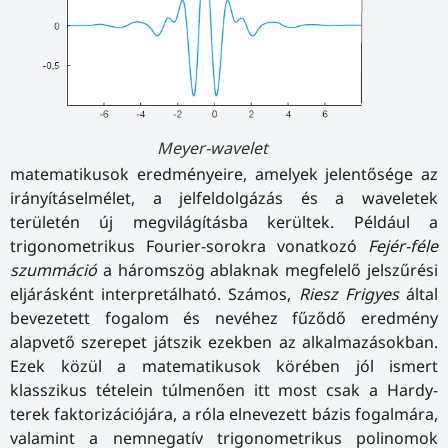
Meyer-wavelet
matematikusok eredményeire, amelyek jelentősége az
irányításelmélet, a jelfeldolgázás és a waveletek
területén új megvilágításba kerültek. Például a
trigonometrikus Fourier-sorokra vonatkozó
Fejér-féle
szummáció
a háromszög ablaknak megfelelő jelszűrési
eljárásként interpretálható. Számos,
Riesz Frigyes
által
bevezetett fogalom és nevéhez fűződő eredmény
alapvető szerepet játszik ezekben az alkalmazásokban.
Ezek közül a matematikusok körében jól ismert
klasszikus tételein túlmenően itt most csak a Hardy-
terek faktorizációjára, a róla elnevezett bázis fogalmára,
valamint a nemnegatív trigonometrikus polinomok