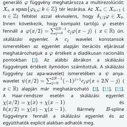
φ
generáló
függvény meghatározza a multirezolúciót:
φ
span
{
φ
k
,
n
:
k
∈
Z
}
X
n
X
n
⊂
X
n
+
1
Z
a
span
{
:
∈
}
tér lezárása. Az
⊂
(
X
φ
k
X
X
+
1
,
n
n
n
k
n
δ
1
/
2
φ
∈
X
0
n
∈
Z
Z
∈
) feltétel azzal ekvivalens, hogy
∈
.
n
δ
φ
X
0
1
/
2
φ
Innen következik, hogy kompakt tartójú
esetén
φ
φ
(
x
/
2
)
=
∑
j
=
0
2
N
−
1
c
j
φ
(
x
−
j
)
x
∈
R
2
−
1
N
R
fennáll a
(
/
2
)
=
(
−
)
(
∈
) ún.
∑
φ
x
c
φ
x
j
x
j
=
0
j
c
j
skálázási egyenlet
. A
wavelet konstansok
c
j
ismeretében az egyenlet alapján iterációs eljárással
φ
meghatározhatjuk a
értékeit a diadikusan racionális
φ
pontokban [
3
]. Az alábbi ábrákon a skálázási
függvények értékeit ilymódon számítottuk. A skálázási
ψ
függvény (az apa-wavelet) ismeretében a
anya-
ψ
ψ
(
x
/
2
)
=
∑
j
=
0
2
N
−
1
(
−
1
)
j
+
1
c
j
φ
(
x
+
2
N
−
j
)
2
−
1
N
+
1
j
wavelet
(
/
2
)
=
(
−
1
)
(
+
2
−
)
(
∑
ψ
x
c
φ
x
N
j
j
=
0
j
x
∈
R
R
∈
) alapján már meghatározható [
3
], [
11
], [
15
].
x
A Haar-rendszer esetén a skálázási egyenlet
χ
(
x
/
2
)
=
χ
(
x
)
+
χ
(
x
−
1
)
(
/
2
)
=
(
)
+
(
−
1
)
és
χ
x
χ
x
χ
x
h
(
x
/
2
)
=
χ
(
x
)
−
χ
(
x
−
1
)
B
(
/
2
)
=
(
)
−
(
−
1
)
. Bármely
-spline
h
x
χ
x
χ
x
B
függvényre fennáll a skálázási egyenlet és az
együtthatók explicit alakban adhatók meg.