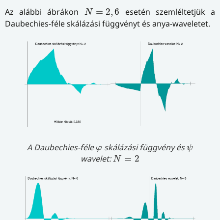
N
=
2
,
6
Az alábbi ábrákon
=
2
,
6
esetén szemléltetjük a
N
Daubechies-féle skálázási függvényt és anya-waveletet.
ψ
φ
A Daubechies-féle
skálázási függvény és
φ
ψ
N
=
2
wavelet:
=
2
N