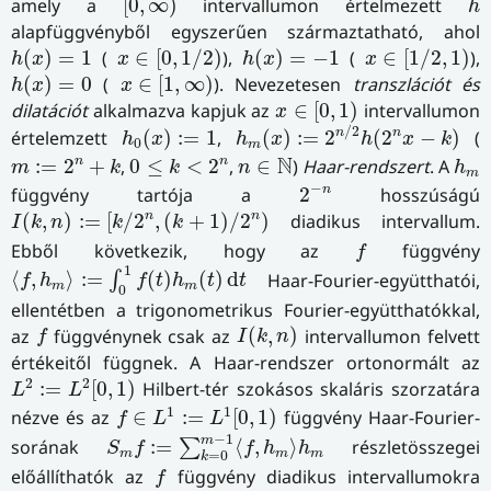
amely a
[
0
,
∞
)
intervallumon értelmezett
h
alapfüggvényből egyszerűen származtatható, ahol
h
(
x
)
=
1
x
∈
[
0
,
1
/
2
)
h
(
x
)
=
−
1
x
∈
[
1
/
2
,
1
)
(
)
=
1
(
∈
[
0
,
1
/
2
)
),
(
)
=
−
1
(
∈
[
1
/
2
,
1
)
),
h
x
x
h
x
x
h
(
x
)
=
0
x
∈
[
1
,
∞
)
(
)
=
0
(
∈
[
1
,
∞
)
). Nevezetesen
transzlációt és
h
x
x
x
∈
[
0
,
1
)
dilatációt
alkalmazva kapjuk az
∈
[
0
,
1
)
intervallumon
x
h
m
(
x
)
:=
2
n
/
2
h
(
2
n
x
−
k
)
h
0
(
x
)
:=
1
/
2
n
n
értelemzett
(
)
:
=
1
,
(
)
:
=
2
(
2
−
)
(
h
x
h
x
h
x
k
0
m
m
:=
2
n
+
k
0
≤
k
<
2
n
h
m
n
∈
N
N
n
n
:
=
2
+
,
0
≤
<
2
,
∈
)
Haar-rendszert
. A
m
k
k
n
h
m
2
−
n
−
n
függvény tartója a
2
hosszúságú
I
(
k
,
n
)
:=
[
k
/
2
n
,
(
k
+
1
)
/
2
n
)
n
n
(
,
)
:
=
[
/
2
,
(
+
1
)
/
2
)
diadikus intervallum.
I
k
n
k
k
f
Ebből következik, hogy az
függvény
f
⟨
f
,
h
m
⟩
:=
∫
0
1
f
(
t
)
h
m
(
t
)
d
t
1
⟨
,
⟩
:
=
(
)
(
)
d
Haar-Fourier-együtthatói,
∫
f
h
f
t
h
t
t
m
m
0
ellentétben a trigonometrikus Fourier-együtthatókkal,
I
(
k
,
n
)
f
az
függvénynek csak az
(
,
)
intervallumon felvett
f
I
k
n
értékeitől függnek. A Haar-rendszer ortonormált az
L
2
:=
L
2
[
0
,
1
)
2
2
:
=
[
0
,
1
)
Hilbert-tér szokásos skaláris szorzatára
L
L
f
∈
L
1
:=
L
1
[
0
,
1
)
1
1
nézve és az
∈
:
=
[
0
,
1
)
függvény Haar-Fourier-
f
L
L
S
m
f
:=
∑
k
=
0
m
−
1
⟨
f
,
h
m
⟩
h
m
−
1
m
sorának
:
=
⟨
,
⟩
részletösszegei
∑
S
f
f
h
h
m
m
m
=
0
k
f
előállíthatók az
függvény diadikus intervallumokra
f