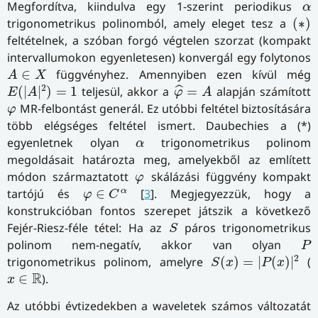
α
Megfordítva, kiindulva egy 1-szerint periodikus
α
(
∗
)
trigonometrikus polinomból, amely eleget tesz a
(
∗
)
feltételnek, a szóban forgó végtelen szorzat (kompakt
intervallumokon egyenletesen) konvergál egy folytonos
A
∈
X
∈
függvényhez. Amennyiben ezen kívül még
A
X
E
(
|
A
|
2
)
=
1
φ
^
=
A
2
(
|
|
)
=
1
teljesül, akkor a
=
alapján számított
ˆ
E
A
φ
A
φ
MR-felbontást generál. Ez utóbbi feltétel biztosítására
φ
több elégséges feltétel ismert. Daubechies a (*)
α
egyenletnek olyan
trigonometrikus polinom
α
megoldásait határozta meg, amelyekből az említett
φ
módon származtatott
skálázási függvény kompakt
φ
φ
∈
C
α
α
tartójú és
∈
[
3
]. Megjegyezzük, hogy a
φ
C
konstrukcióban fontos szerepet játszik a következő
S
Fejér-Riesz-féle tétel: Ha az
páros trigonometrikus
S
P
polinom nem-negatív, akkor van olyan
P
S
(
x
)
=
|
P
(
x
)
|
2
2
trigonometrikus polinom, amelyre
(
)
=
|
(
)
|
(
S
x
P
x
x
∈
R
R
∈
).
x
Az utóbbi évtizedekben a waveletek számos változatát