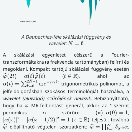
A Daubechies-féle skálázási függvény és
N
=
6
wavelet:
=
6
N
A skálázási egyenletet célszerű a Fourier-
transzformáltakra (a frekvencia tartományban) felírni és
megoldani. Kompakt tartójú skálázási függvény esetén
φ
^
(
2
t
)
=
α
(
t
)
φ
^
(
t
)
t
∈
R
R
(
2
)
=
(
)
(
)
(
∈
), ahol az
ˆ
ˆ
φ
t
α
t
φ
t
t
α
(
t
)
=
∑
k
=
0
2
N
−
1
c
k
e
−
2
π
i
k
t
2
−
1
N
−
2
π
i
k
t
(
)
=
trigonometrikus polinomot, a
∑
α
t
c
e
k
=
0
k
jelfeldolgozásban szokásos terminológiát használva, a
wavelet (alulvágó) szűrőjének nevezik
. Bebizonyítható,
φ
hogy ha
MR-felbontást generál, akkor az 1-szerint
φ
(
∗
)
α
(
0
)
=
1
α
periodikus
szűrőre
(
∗
)
(
0
)
=
1
,
α
α
|
α
(
x
)
|
2
+
|
α
(
x
+
1
/
2
)
|
2
=
1
x
∈
R
2
2
R
|
(
)
|
+
|
(
+
1
/
2
)
|
=
1
(
∈
) teljesül, továbbá
α
x
α
x
x
φ
^
=
∏
k
=
1
∞
δ
2
−
k
φ
^
∞
előállítható végtelen szorzatként:
=
.
ˆ
ˆ
∏
φ
φ
δ
α
−
k
2
=
1
k