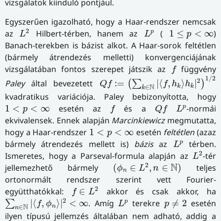
vizsgálatok kiinduló pontjául.
Egyszerűen igazolható, hogy a Haar-rendszer nemcsak
L
2
L
p
1
≤
p
<
∞
2
p
az
Hilbert-térben, hanem az
(
1
≤
<
∞
)
L
L
p
Banach-terekben is bázist alkot. A Haar-sorok feltétlen
(bármely átrendezés melletti) konvergenciájának
f
vizsgálatában fontos szerepet játszik az
függvény
f
Q
f
:=
(
∑
k
∈
N
|
⟨
f
,
h
k
⟩
h
k
|
2
)
1
/
2
1
/
2
2
Paley
által bevezetett
:
=
|
⟨
,
⟩
|
(
∑
)
Q
f
f
h
h
N
k
k
∈
k
kvadratikus variációja. Paley bebizonyította, hogy
f
Q
f
L
p
1
<
p
<
∞
p
1
<
<
∞
esetén az
és a
-normái
p
f
Q
f
L
ekvivalensek. Ennek alapján
Marcinkiewicz
megmutatta,
1
<
p
<
∞
hogy a Haar-rendszer
1
<
<
∞
esetén
feltétlen
(azaz
p
L
p
p
bármely átrendezés mellett is)
bázis
az
térben.
L
L
2
2
Ismeretes, hogy a Parseval-formula alapján az
-tér
L
(
ϕ
n
∈
L
2
,
n
∈
N
)
2
N
jellemezhető bármely
(
∈
,
∈
)
teljes
ϕ
L
n
n
ortonormált rendszer szerint vett Fourier-
f
∈
L
2
2
együtthatókkal:
∈
akkor és csak akkor, ha
f
L
∑
n
∈
N
|
⟨
f
,
ϕ
n
⟩
|
2
<
∞
p
≠
2
L
p
2
p
|
⟨
,
⟩
|
<
∞
. Amíg
terekre
≠
2
esetén
∑
f
ϕ
L
p
N
n
∈
n
ilyen típusú jellemzés általában nem adható, addig a