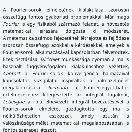
A Fourier-sorok elméletének kialakulása szorosan
összefügg fontos gyakorlati problémákkal. Már maga
Fourier
is egy fizikából származó feladat, a hővezetés
matematikai leírására dolgozta ki módszerét.
A matematika számos fejezetének létrejötte és fejlődése
szorosan összefügg azokkal a kérdésekkel, amelyek a
Fourier-sorok alkalmazásával kapcsolatban felvetődtek.
Ezek tisztázása,
Dirichlet
munkássága nyomán a ma is
használt függvényfogalom kialakulásához vezettek,
Cantort
a Fourier-sorok konvergencia halmazaival
kapcsolatos vizsgálatai inspirálták a halmazelmélet
megalapozására.
Riemann
a Fourier-együtthatók
értelmezéséhez kiterjesztette az integrál fogalmát,
Lebesgue
a róla elnevezett integrál bevezetésével a
Fourier-sorok elméletét gazdagította egy ma is
nélkülözhetetlen eszközzel, amely azután a
valószínűségelmélet matematikai megalapozásában is
fontos szerepet játszott.