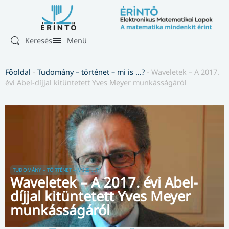
Keresés
Menü
Főoldal
-
Tudomány – történet – mi is ...?
-
Waveletek – A 2017.
évi Abel-díjjal kitüntetett Yves Meyer munkásságáról
TUDOMÁNY – TÖRTÉNET – MI IS ...?
Waveletek – A 2017. évi Abel-
díjjal kitüntetett Yves Meyer
munkásságáról