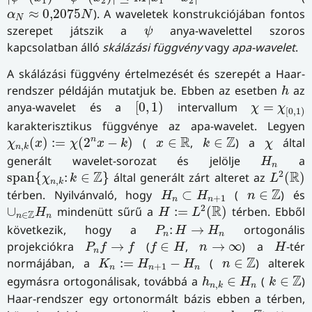
1
2
1
2
α
N
≈
0,207
5
N
≈
0,207
5
). A waveletek konstrukciójában fontos
α
N
N
ψ
szerepet játszik a
anya-wavelettel szoros
ψ
kapcsolatban álló
skálázási függvény
vagy
apa-wavelet
.
A skálázási függvény értelmezését és szerepét a Haar-
h
rendszer példáján mutatjuk be. Ebben az esetben
az
h
[
0
,
1
)
χ
=
χ
[
0
,
1
)
anya-wavelet és a
[
0
,
1
)
intervallum
=
χ
χ
[
0
,
1
)
karakterisztikus függvénye az apa-wavelet. Legyen
χ
n
,
k
(
x
)
:=
χ
(
2
n
x
−
k
)
k
∈
Z
x
∈
R
χ
R
Z
n
(
)
:
=
(
2
−
)
(
∈
,
∈
) a
által
χ
x
χ
x
k
x
k
χ
,
n
k
H
n
generált wavelet-sorozat és jelölje
a
H
n
L
2
(
R
)
span
{
χ
n
,
k
:
k
∈
Z
}
2
Z
R
span
{
:
∈
}
által generált zárt alteret az
(
)
χ
k
L
,
n
k
H
n
⊂
H
n
+
1
n
∈
Z
Z
térben. Nyilvánvaló, hogy
⊂
(
∈
) és
H
H
n
+
1
n
n
H
:=
L
2
(
R
)
∪
n
∈
Z
H
n
2
R
∪
mindenütt sűrű a
:
=
(
)
térben. Ebből
H
H
L
Z
∈
n
n
P
n
:
H
→
H
n
következik, hogy a
:
→
ortogonális
P
H
H
n
n
P
n
f
→
f
f
∈
H
H
n
→
∞
projekciókra
→
(
∈
,
→
∞
) a
-tér
P
f
f
f
H
n
H
n
K
n
:=
H
n
+
1
−
H
n
n
∈
Z
Z
normájában, a
:
=
−
(
∈
) alterek
K
H
H
n
+
1
n
n
n
h
n
,
k
∈
H
n
k
∈
Z
Z
egymásra ortogonálisak, továbbá a
∈
(
∈
)
h
H
k
,
n
n
k
Haar-rendszer egy ortonormált bázis ebben a térben,
h
n
,
k
n
,
k
∈
Z