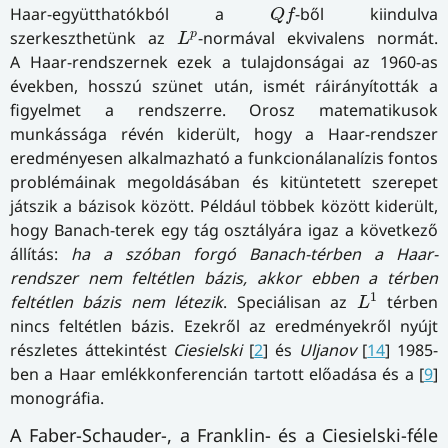
Q
f
Haar-együtthatókból a
-ből kiindulva
Q
f
L
p
p
szerkeszthetünk az
-normával ekvivalens normát.
L
A Haar-rendszernek ezek a tulajdonságai az 1960-as
években, hosszú szünet után, ismét ráirányították a
figyelmet a rendszerre. Orosz matematikusok
munkássága révén kiderült, hogy a Haar-rendszer
eredményesen alkalmazható a funkcionálanalízis fontos
problémáinak megoldásában és kitüntetett szerepet
játszik a bázisok között. Például többek között kiderült,
hogy Banach-terek egy tág osztályára igaz a következő
állítás:
ha a szóban forgó Banach-térben a Haar-
rendszer nem feltétlen bázis, akkor ebben a térben
L
1
1
feltétlen bázis nem létezik
. Speciálisan az
térben
L
nincs feltétlen bázis. Ezekről az eredményekről nyújt
részletes áttekintést
Ciesielski
[
2
] és
Uljanov
[
14
] 1985-
ben a Haar emlékkonferencián tartott előadása és a [
9
]
monográfia.
A Faber-Schauder-, a Franklin- és a Ciesielski-féle