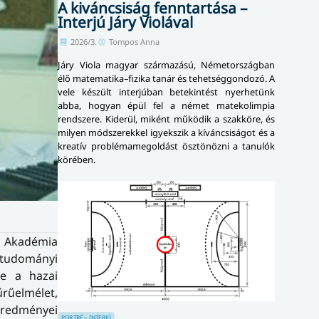
A kiváncsiság fenntartása –
Interjú Járy Violával
2026/3.
Tompos Anna
Járy Viola magyar származású, Németországban
élő matematika–fizika tanár és tehetséggondozó. A
vele készült interjúban betekintést nyerhetünk
abba, hogyan épül fel a német matekolimpia
rendszere. Kiderül, miként működik a szakköre, és
milyen módszerekkel igyekszik a kíváncsiságot és a
kreatív problémamegoldást ösztönözni a tanulók
körében.
s Akadémia
g­tudományi
re a hazai
rűelmélet,
eredményei
PORTRÉ – INTERJÚ