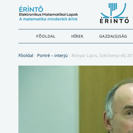
FŐOLDAL
HÍREK
GAZDA(G)SÁG
Főoldal
-
Portré – interjú
-
Rónyai Lajos, Széchenyi-díj 20