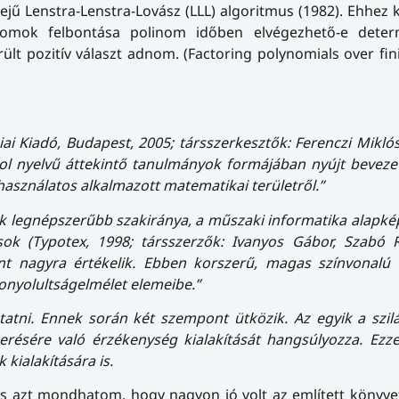
ejű Lenstra-Lenstra-Lovász (LLL) algoritmus (1982). Ehhez
inomok felbontása polinom időben elvégezhető-e determ
ült pozitív választ adnom. (Factoring polynomials over finite
 Kiadó, Budapest, 2005; társszerkesztők: Ferenczi Miklós
ol nyelvű áttekintő tanulmányok formájában nyújt bevezeté
használatos alkalmazott matematikai területről.”
k legnépszerűbb szakiránya, a műszaki informatika alapk
sok (Typotex, 1998; társszerzők: Ivanyos Gábor, Szabó 
nt nagyra értékelik. Ebben korszerű, magas színvonalú 
onyolultságelmélet elemeibe.”
atni. Ennek során két szempont ütközik. Az egyik a szil
erésére való érzékenység kialakítását hangsúlyozza. Ezz
kialakítására is.
s azt mondhatom, hogy nagyon jó volt az említett könyve