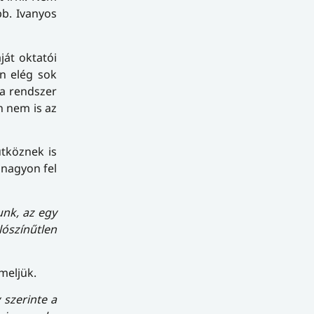
bb. Ivanyos
ját oktatói
en elég sok
 a rendszer
n nem is az
ütköznek is
 nagyon fel
unk, az egy
színűtlen
meljük.
szerinte a