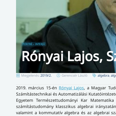
PORTRÉ – INTERJÚ
Rónyai Lajos, S
Megjelenés:
2019/2.
Gerencsér László
algebra
,
alg
2019. március 15-én
Rónyai Lajos
, a Magyar Tu
Számítástechnikai és Automatizálási Kutatóintéze
Egyetem Természettudományi Kar Matematika I
számítástudomány klasszikus algebrai irányzatá
valamint a kommutatív algebra és az algebrai sz