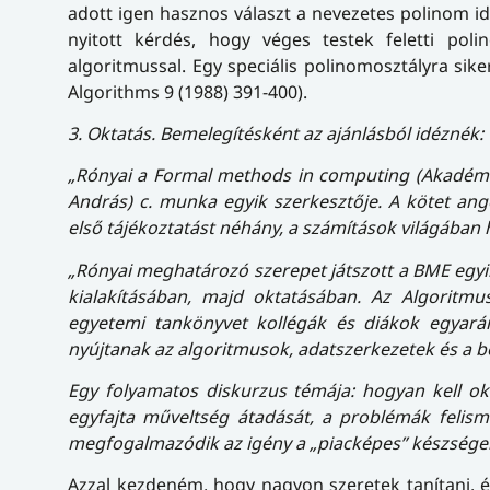
adott igen hasznos választ a nevezetes polinom id
nyitott kérdés, hogy véges testek feletti pol
algoritmussal. Egy speciális polinomosztályra siker
Algorithms 9 (1988) 391-400).
3. Oktatás. Bemelegítésként az ajánlásból idéznék:
„Rónyai a Formal methods in computing (Akadémiai
András) c. munka egyik szerkesztője. A kötet ang
első tájékoztatást néhány, a számítások világában 
„Rónyai meghatározó szerepet játszott a BME egyi
kialakításában, majd oktatásában. Az Algoritmu
egyetemi tankönyvet kollégák és diákok egyará
nyújtanak az algoritmusok, adatszerkezetek és a b
Egy folyamatos diskurzus témája: hogyan kell okt
egyfajta műveltség átadását, a problémák felism
megfogalmazódik az igény a „piacképes” készségek 
Azzal kezdeném, hogy nagyon szeretek tanítani, é