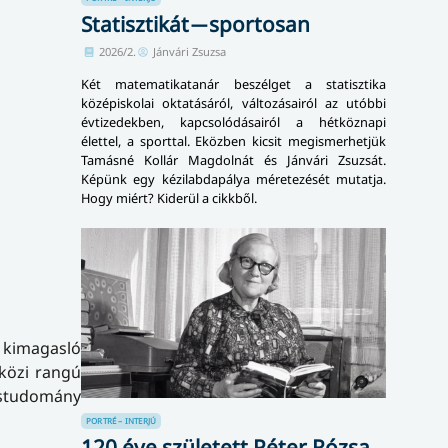
Statisztikát ̶ sportosan
2026/2.
Jánvári Zsuzsa
Két matematikatanár beszélget a statisztika
középiskolai oktatásáról, változásairól az utóbbi
évtizedekben, kapcsolódásairól a hétköznapi
élettel, a sporttal. Eközben kicsit megismerhetjük
Tamásné Kollár Magdolnát és Jánvári Zsuzsát.
Képünk egy kézilabdapálya méretezését mutatja.
Hogy miért? Kiderül a cikkből.
k kimagasló
közi rangú
ástudomány
PORTRÉ – INTERJÚ
120 éve született Péter Rózsa