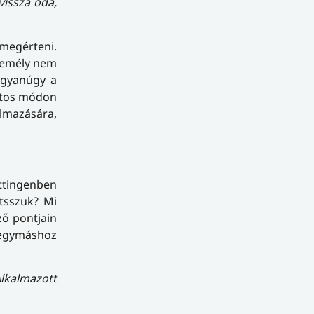
vissza oda,
egérteni.
személy nem
ugyanúgy a
atos módon
almazására,
öttingenben
átsszuk? Mi
ző pontjain
 egymáshoz
kalmazott