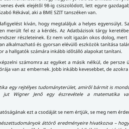
venes évek elejétől 98-ig csiszolódott, lett egyre gazdaga
Szabó Rékával, aki a BME SZIT tanszéken van.
dafigyelést kíván, hogy megtaláljuk a helyes egyensúlyt. Sa
en merült fel ez a kérdés. Az Adatbázisok tárgy keretéb
ndszer részleteinek. Ez nem volt igazán okos dolog, mert
san alkalmazható és gyorsan elévülő eszközök tanítása talá
r a hallgatók számára inkább időtálló alapokat tanítani.
képzelni számomra az egyiket a másik nélkül, de persze 
 órája van az embernek. Jobb inkább kevesebbet, de azokra
ika egy rejtélyes tudományterület, amiről bármit is mond
 jut Wigner Jenő egy észrevétele a matematika való
hatóságának ezt a csodáját se nem értjük, se meg nem érde
mészettudományok áttörő eredményeire hivatkozva – hogy 