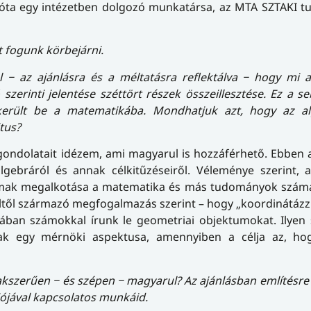
dek óta egy intézetben dolgozó munkatársa, az MTA SZTAKI
 fogunk körbejárni.
l − az ajánlásra és a méltatásra reflektálva − hogy mi 
szerinti jelentése széttört részek összeillesztése. Ez a s
 került be a matematikába. Mondhatjuk azt, hogy az al
tus?
gondolatait idézem, ami magyarul is hozzáférhető. Ebben 
lgebráról és annak célkitűzéseiről. Véleménye szerint, 
galmak megalkotása a matematika és más tudományok számá
től származó megfogalmazás szerint – hogy „koordinátázz
ában számokkal írunk le geometriai objektumokat. Ilyen
ak egy mérnöki aspektusa, amennyiben a célja az, hog
kszerűen − és szépen − magyarul? Az ajánlásban említésre
iójával kapcsolatos munkáid.