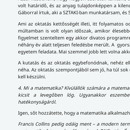
volt határidő, és az anyag tulajdonképpen a kilenc
Gáborral írtuk, aki a SZTAKI-ban munkatársam, és 
Ami az oktatás kettősségét illeti, itt folyamatos o
múltamban is volt olyan időszak, amikor élesebb
figyelmet szenteltem egy akkor divatos programre
néhány év alatt teljesen feledésbe merült. A gyor
egyetem feladata. Mai szemmel jobb lett volna akko
A kutatás és az oktatás egybefonódnak, nehéz el
néha. Az oktatás szempontjából sem jó, ha túl sok
kell készülni.
4. Mi a matematika? Kívülállók számára a matemat
kicsit a levegőben lóg. Ugyanakkor eszembe
hatékonyságáról.
Igen, sőt hozzátette, hogy a matematika alkalmaz
Francis Collins pedig odáig ment – a modern ter