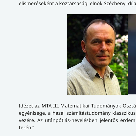
elismeréseként a köztársasági elnök Széchenyi-díj
Idézet az MTA III. Matematikai Tudományok Osztály
egyénisége, a hazai számitástudomány klasszikus
vezére. Az utánpótlás-nevelésben jelentős érde
terén.”