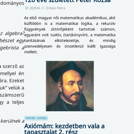
 tudományos
2025/4.
Orbán Petra
Az első magyar női matematikus akadémikus, akit
külföldön is a matematikai logika, a rekurzív
függvények úttörőjeként tartottak számon,
az algebra?
egyaránt volt tudós, (tan)könyvíró, a matematika
ebészet egy
tanításának elkötelezettje, és mindig
szenvedélyesen és önzetlenül kiállt igazsága
gebrista a
mellett.
a szerző az
amellyel én
ra. Ezeket
uk” velük a
 számszerű
y a teljes
PORTRÉ – INTERJÚ
 kerülnek a
Axiómám: kezdetben vala a
tapasztalat 2. rész