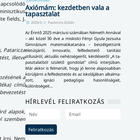
 kapcsolódó
Axiómám: kezdetben vala a
inisztikus
tapasztalat
 fields, J.
2025/3.
Paulovics Zoltán
Az Érintő 2025 márciusi számában Németh Annával
– aki közel 30 éve a miskolci Fényi Gyula Jezsuita
Gimnázium mate­ma­ti­ka­ta­ná­ra – beszélgettünk
, Pataricza
élet­út­já­ról, innovatív, felfedeztető tanítási
stílusáról, aktuális nehézségeiről, kér­dé­se­i­ről „A ta­
st, illetve
pasz­ta­lat­ból születő gondolat” című interjúban.
Már akkor is felmerült, hogy jó lenne alaposabban
körüljárni a felfedeztetés és az iskolájában al­kal­ma­
épzésének a
zott, ignáci pedagógia ha­son­ló­sá­ga­it,
Réka) című
különbségeit...
bevezetést
HÍRLEVÉL FELIRATKOZÁS
árd alapok,
el szemben
Feliratkozás
t írni. Nem