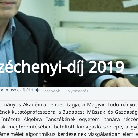
zéchenyi-díj 2019
oritmusok
,
díj
,
életrajz
Facebook
Nyomtatás
dományos Akadémia rendes tagja, a Magyar Tudományo
tének kutatóprofesszora, a Budapesti Műszaki és Gazdasá
ntézete Algebra Tanszékének egyetemi tanára részé
nak megteremtésében betöltött kimagasló szerepe, a gyű
ámelmélet algoritmikus kérdéseinek vizsgálatában elért 