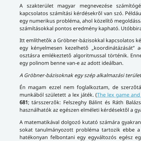
A szakterület magyar megnevezése számítógép
kapcsolatos számítási kérdésekről van szó. Például
egy numerikus probléma, ahol közelítő megoldással
számításokkal pontos eredmény kapható. Utóbbira 
Itt említhetők a Gröbner-bázisokkal kapcsolatos k
egy kényelmesen kezelhető „koordinátázását” ad
osztásra emlékeztető algoritmussal történik. Enn
egy polinom benne van-e az adott ideálban.
A Gröbner-bázisoknak egy szép alkalmazási terület
Én magam ezzel nem foglalkoztam, de szerzőtár
munkából született a lex játék. (
The lex game and
681
; társszerzők: Felszeghy Bálint és Ráth Balá
használhatók az egészen elméleti kérdésektől a gy
A matematikával dolgozó kutató számára gyakran f
sokat tanulmányozott probléma tartozik ebbe a 
hatékonyan felbontani egy egyváltozós egész eg