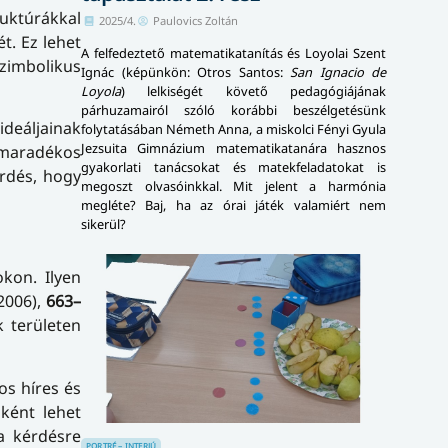
uktúrákkal
2025/4.
Paulovics Zoltán
t. Ez lehet
A felfedeztető matematikatanítás és Loyolai Szent
szimbolikus
Ignác (képünkön: Otros Santos:
San Ignacio de
Loyola
) lelkiségét követő pedagógiájának
párhuzamairól szóló korábbi beszélgetésünk
ideáljainak
folytatásában Németh Anna, a miskolci Fényi Gyula
Jezsuita Gimnázium matematikatanára hasznos
 maradékos
gyakorlati tanácsokat és matekfeladatokat is
érdés, hogy
megoszt olvasóinkkal. Mit jelent a harmónia
megléte? Baj, ha az órai játék valamiért nem
sikerül?
kon. Ilyen
2006),
663–
k területen
os híres és
ként lehet
a kérdésre
PORTRÉ – INTERJÚ