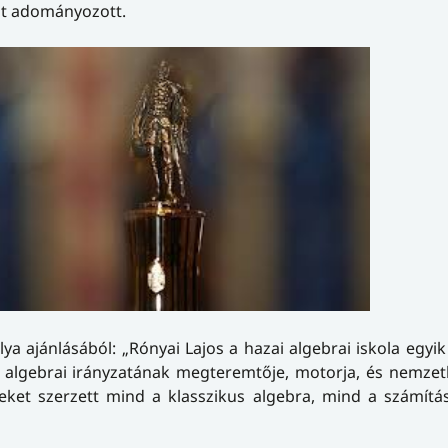
at adományozott.
a ajánlásából: „Rónyai Lajos a hazai algebrai iskola egyi
 algebrai irányzatának megteremtője, motorja, és nemzet
meket szerzett mind a klasszikus algebra, mind a számít