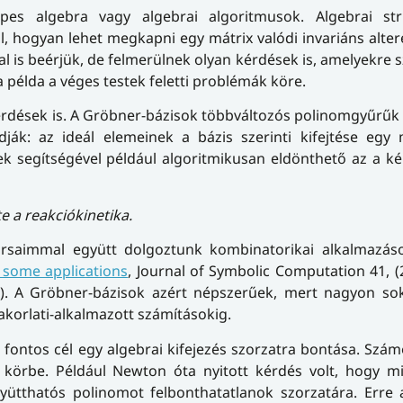
es algebra vagy algebrai algoritmusok. Algebrai str
, hogyan lehet megkapni egy mátrix valódi invariáns alteré
 is beérjük, de felmerülnek olyan kérdések is, amelyekre 
példa a véges testek feletti problémák köre.
érdések is. A Gröbner-bázisok többváltozós polinomgyűrűk 
ják: az ideál elemeinek a bázis szerinti kifejtése egy
ek segítségével például algoritmikusan eldönthető az a k
e a reakciókinetika.
saimmal együtt dolgoztunk kombinatorikai alkalmazáso
 some applications
,
Journal of Symbolic Computation
41, (
zs). A Gröbner-bázisok azért népszerűek, mert nagyon so
akorlati-alkalmazott számításokig.
ontos cél egy algebrai kifejezés szorzatra bontása. Szám
körbe. Például Newton óta nyitott kérdés volt, hogy mi
yütthatós polinomot felbonthatatlanok szorzatára. Erre 