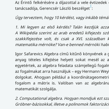
Az Érintő felkérésére a díjazottal a vele évtize
1
tanácsadója, Gerencsér László beszélget
:
Úgy terveztem, hogy 10 kérdést, vagy inkább témát
1. Mi legyen az első kérdés? Talán kezdjük azza
A Wikipédia szerint az arab eredetű kifejezés szó 
szakkifejezése volt, és csak a XVI. században
matematika mérnöke? Van-e benned mérnöki habi
Igor Safarevics Algebra című kitűnő könyvének a 
anyag tételes kifejtése helyett sokat mesél az a
egyetértek, az algebra feladata számjellegű fo
az fogalmakat arra használjuk – egy Hermann Weyl
dolgokat. Ahogyan például a koordinátageometri
fogalom a mátrix is. Valóban van az algebrán
matematikát szolgálja.
2. Computational algebra. Hogyan mondjuk ezt sza
Gröbner-bázisokkal, illetve a polinomok faktorizác