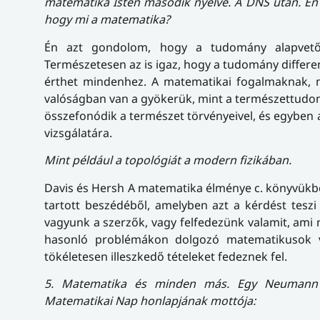
matematika Isten második nyelve. A DNS után. Én 
hogy mi a matematika?
Én azt gondolom, hogy a tudomány alapvetőe
Természetesen az is igaz, hogy a tudomány differe
érthet mindenhez. A matematikai fogalmaknak, 
valóságban van a gyökerük, mint a természettud
összefonódik a természet törvényeivel, és egyben
vizsgálatára.
Mint például a topológiát a modern fizikában.
Davis és Hersh A matematika élménye c. könyvükbe
tartott beszédéből, amelyben azt a kérdést teszi
vagyunk a szerzők, vagy felfedezünk valamit, ami m
hasonló problémákon dolgozó matematikusok v
tökéletesen illeszkedő tételeket fedeznek fel.
5. Matematika és minden más. Egy Neumann J
Matematikai Nap honlapjának mottója: