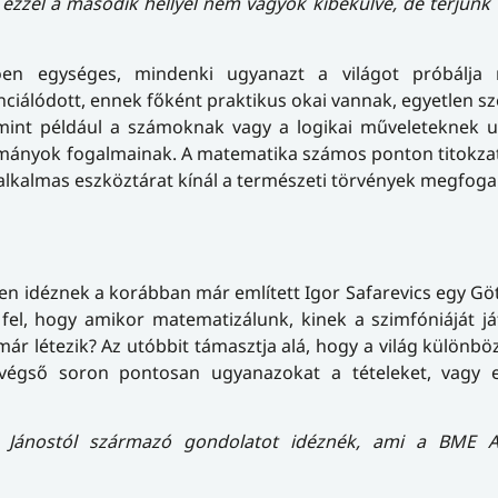
ezzel a második hellyel nem vagyok kibékülve, de térjünk 
n egységes, mindenki ugyanazt a világot próbálja m
nciálódott, ennek főként praktikus okai vannak, egyetlen 
mint például a számoknak vagy a logikai műveleteknek 
ományok fogalmainak. A matematika számos ponton titokz
 alkalmas eszköztárat kínál a természeti törvények megfog
n idéznek a korábban már említett Igor Safarevics egy G
 fel, hogy amikor matematizálunk, kinek a szimfóniáját j
ár létezik? Az utóbbit támasztja alá, hogy a világ különbö
égső soron pontosan ugyanazokat a tételeket, vagy
ánostól származó gondolatot idéznék, ami a BME Al