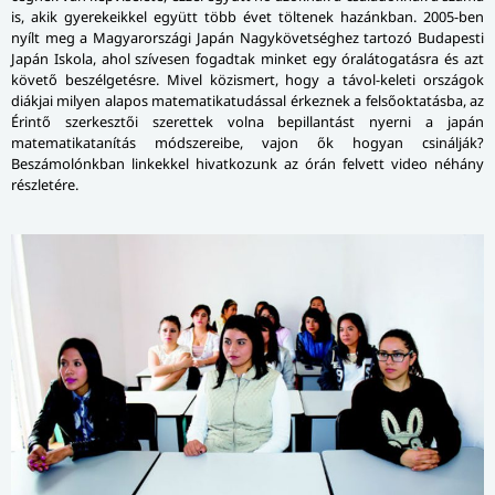
is, akik gyerekeikkel együtt több évet töltenek hazánkban. 2005-ben
nyílt meg a Magyarországi Japán Nagykövetséghez tartozó Budapesti
Japán Iskola, ahol szívesen fogadtak minket egy óralátogatásra és azt
követő beszélgetésre. Mivel közismert, hogy a távol-keleti országok
diákjai milyen alapos matematikatudással érkeznek a felsőoktatásba, az
Érintő szerkesztői szerettek volna bepillantást nyerni a japán
matematikatanítás módszereibe, vajon ők hogyan csinálják?
Beszámolónkban linkekkel hivatkozunk az órán felvett video néhány
részletére.