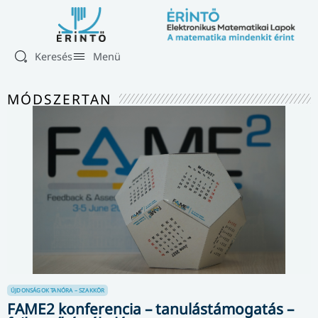
Keresés
Menü
MÓDSZERTAN
ÚJDONSÁGOK
TANÓRA – SZAKKÖR
FAME2 konferencia – tanulástámogatás –