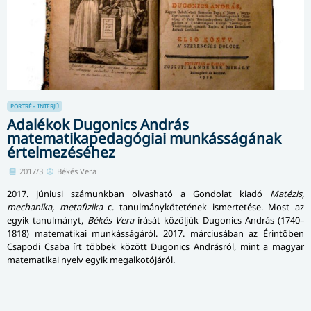
PORTRÉ – INTERJÚ
Adalékok Dugonics András
matematikapedagógiai munkásságának
értelmezéséhez
2017/3.
Békés Vera
2017. júniusi számunkban olvasható a Gondolat kiadó
Matézis,
mechanika, metafizika
c. tanulmánykötetének ismertetése. Most az
egyik tanulmányt,
Békés Vera
írását közöljük Dugonics András (1740–
1818) matematikai munkásságáról. 2017. márciusában az Érintőben
Csapodi Csaba írt többek között Dugonics Andrásról, mint a magyar
matematikai nyelv egyik megalkotójáról.