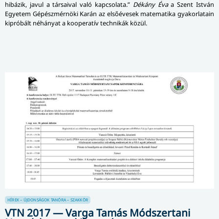
hibázik, javul a társaival való kapcsolata.”
Dékány Éva
a Szent István
Egyetem Gépészmérnöki Karán az elsőévesek matematika gyakorlatain
kipróbált néhányat a kooperatív technikák közül.
HÍREK – ÚJDONSÁGOK
TANÓRA – SZAKKÖR
VTN 2017 — Varga Tamás Módszertani