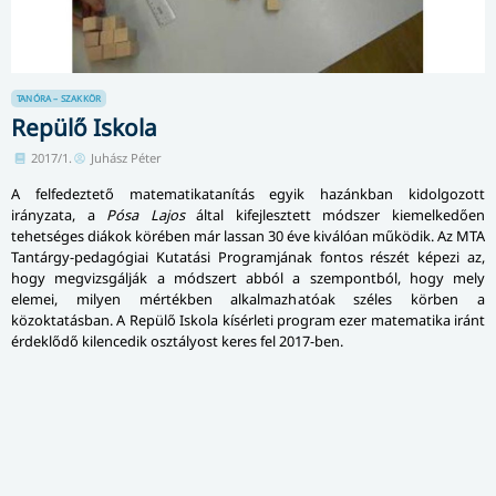
TANÓRA – SZAKKÖR
Repülő Iskola
2017/1.
Juhász Péter
A felfedeztető matematikatanítás egyik hazánkban kidolgozott
irányzata, a
Pósa Lajos
által kifejlesztett módszer kiemelkedően
tehetséges diákok körében már lassan 30 éve kiválóan működik. Az MTA
Tantárgy-pedagógiai Kutatási Programjának fontos részét képezi az,
hogy megvizsgálják a módszert abból a szempontból, hogy mely
elemei, milyen mértékben alkalmazhatóak széles körben a
közoktatásban. A Repülő Iskola kísérleti program ezer matematika iránt
érdeklődő kilencedik osztályost keres fel 2017-ben.