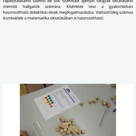
tapasztalatairól számol be sok számítást igénylő tárgyak oktatásáról
mérnök hallgatók számára. Kísérletet tesz a gyakorlatban
hasznosítható didaktikai elvek meg­fo­gal­ma­zá­sá­ra. Valószínűleg számos
észrevétele a matematika oktatásában is hasznosítható.