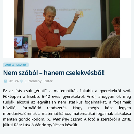
TANÓRA – SZAKKÖR
Nem szóból – hanem cselekvésből!
2018/4.
C. Neményi Eszter
Ez az írás csak „érinti” a matematikát. Inkább a gyerekekről szól.
Főképpen a kisebb, 6–12 éves gyerekekről. Arról, ahogyan ők meg
tudják alkotni az egyáltalán nem statikus fogalmaikat, a fogalmaik
bővülő, formálódó rendszerét. Hogy mégis köze legyen
mondanivalómnak a mate­ma­ti­ká­hoz, matematikai fogalmak alakulása
mentén gondolkodom. (
C. Neményi Eszter
) A fotó a szerzőről a 2018.
júliusi Rátz László Ván­dor­gyű­lé­sen készült.