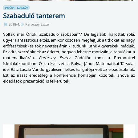
TANÓRA – SZAKKÖR
Szabaduló tanterem
2018/4.
Paróczay Eszter
Voltak már Önök „szabaduló szobában”? De legalább hallottak róla,
ugye? Fantasztikus érzés, amikor közösen megfejtjük a titkokat és nagy
erőfeszítések (és sok nevetés) árán ki tudunk jutni! A gyerekek imádják.
Ez adta szerzőnknek az ötletet, hogyan lehetne motiválni a tanulókat a
matematikaórán.
Paróczay Eszter
Gödöllőn tanít a Premontrei
Iskolaközpontban. Ő is részt vett a Bolyai János Matematikai Társulat
idei Rátz László Vándorgyűlésén, lelkes hallgatója volt az előadásoknak.
Ezt az írását eredetileg a konferencia honlapján közölték, ahova az
előadások prezentációi is felkerültek.