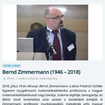
PORTRÉ – INTERJÚ
Bernd Zimmermann (1946 – 2018)
2019/1.
Ambrus András, Vásárhelyi Éva
2018. július 19-én elhunyt
Bernd Zimmermann
, a Jénai Friedrich Schiller
Egyetem nyugalmazott mate­ma­ti­ka­di­dak­ti­ka professzora, a magyar
mate­ma­ti­ka­di­dak­ti­ku­sok nagy barátja, szakmai segítője, támogatója. Az
életút rövid ismertetése után azokat a területeket emeljük ki
Zimmermann professzor munkásságából, melyeknek erős magyar