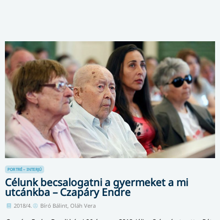
PORTRÉ – INTERJÚ
Célunk becsalogatni a gyermeket a mi
utcánkba – Czapáry Endre
2018/4.
Bíró Bálint, Oláh Vera