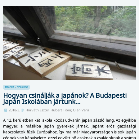
TANÓRA – SZAKKÖR
Hogyan csinálják a japánok? A Budapesti
Japán Iskolában jártunk…
2018/3.
Horváth Eszter, Hubert Tibor, Oláh Vera
A 12. kerületben két iskola közös udvarán japán zászló leng. Az egyikbe
magyar, a másikba japán gyerekek járnak. Japánt erős gazdasági
kapcsolatok fűzik Európához, így ma már Magyarországon is sok japán
cégnek van képviselete, ezzel együtt nő azoknak a családoknak a száma