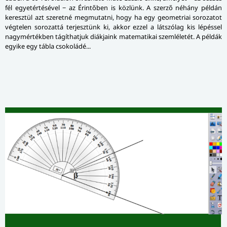
fél egyetértésével − az Érintőben is közlünk. A szerző néhány példán
keresztül azt szeretné megmutatni, hogy ha egy geometriai sorozatot
végtelen sorozattá terjesztünk ki, akkor ezzel a látszólag kis lépéssel
nagymértékben tágíthatjuk diákjaink matematikai szemléletét. A példák
egyike egy tábla csokoládé...