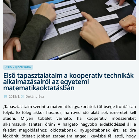
HÍREK – ÚJDONSÁGOK
Első tapasztalataim a kooperatív technikák
alkalmazásairól az egyetemi
matematikaoktatásban
2018/1.
Dékány Éva
„Tapasztalataim szerint a matematika gyakorlatok többsége frontálisan
folyik. Ez főleg akkor hasznos, ha rövid idő alatt sok ismeretet kell
átadni. Milyen többlet várható, ha kooperatív módszereket
alkalmazunk tanítási órán? A hallgató nagyobb érdeklődéssel áll a
feladat megoldásához; oldottabbnak, nyu­god­tabb­nak érzi az óra
légkörét, ötleteit jobban szabadjára engedi, kevésbé fél attól, hogy