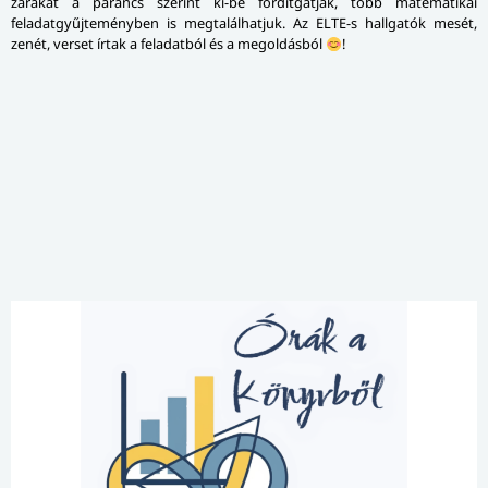
zárakat a parancs szerint ki-be fordítgatják, több matematikai
feladatgyűjteményben is megtalálhatjuk. Az ELTE-s hallgatók mesét,
zenét, verset írtak a feladatból és a megoldásból
!