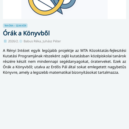
TANÓRA – SZAKKÖR
Órák a Könyvből
2026/2.
Babus Réka, Juhász Péter
A Rényi Intézet egyik legújabb projektje az MTA Közoktatás-fejlesztési
Kutatási Programjának részeként zajló kutatásban középiskolai tanárok
részére készít nem mindennapi segédanyagokat, óraterveket. Ezek az
Órák a Könyvből; utalva az Erdős Pál által sokat emlegetett nagybetűs
Könyvre, amely a legszebb matematikai bizonyításokat tartalmazza.