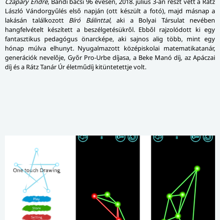
Czapáry Endre
, Bandi bácsi 96 évesen, 2018. július 3-án részt vett a Rátz
László Vándorgyűlés első napján (ott készült a fotó), majd másnap a
lakásán találkozott
Bíró Bálinttal
, aki a Bolyai Társulat nevében
hangfelvételt készített a beszélgetésükről. Ebből rajzolódott ki egy
fantasztikus pedagógus önarcképe, aki sajnos alig több, mint egy
hónap múlva elhunyt. Nyugalmazott középiskolai matematikatanár,
generációk nevelője, Győr Pro-Urbe díjasa, a Beke Manó díj, az Apáczai
díj és a Rátz Tanár Úr életműdíj kitüntetettje volt.