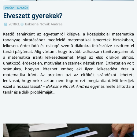
TANÓRA – SZAKKÖR
Elveszett gyerekek?
2018/3.
Bakosné Novák Andrea
Kezdő tanárként az egyetemről kilépve, a középiskolai matematika
tananyag oktatásához megfelelő matematikai ismeretek birtokában,
lelkesen, érdeklődő és csillogó szemű diákokra felkészülve kezdtem el
tanári pályámat. Alig vártam, hogy tovább adhassam tanítványaimnak
a matematika iránti lelkesedésemet. Majd az első órákon álmos,
unatkozó, érdektelen, motiválatlan szemek néztek rám. Érthetetlen volt
számukra, hogyan létezhet ember, aki ilyen lelkesedést érez a
matematika iránt. Az arcokon azt az eltökélt szándékot lehetett
leolvasni, hogy nekik aztán nem fogom ezt megtanítani. Mit kezdjek
ezzel a hozzáállással? –
Bakosné Novák Andrea
egymás mellé állította a
tanár és a diák problémáját...