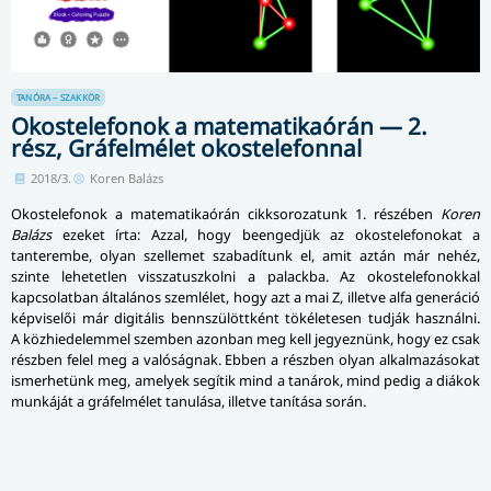
TANÓRA – SZAKKÖR
Okostelefonok a matematikaórán — 2.
rész, Gráfelmélet okostelefonnal
2018/3.
Koren Balázs
Okostelefonok a ma­te­ma­ti­ka­órán cikksorozatunk 1. részében
Koren
Balázs
ezeket írta: Azzal, hogy beengedjük az okostelefonokat a
tanterembe, olyan szellemet szabadítunk el, amit aztán már nehéz,
szinte lehetetlen visszatuszkolni a palackba. Az okos­te­le­fo­nok­kal
kapcsolatban általános szemlélet, hogy azt a mai Z, illetve alfa generáció
képviselői már digitális benn­szü­lött­ként tökéletesen tudják hasz­nál­ni.
A közhiedelemmel szemben azonban meg kell jegyeznünk, hogy ez csak
részben felel meg a valóságnak. Ebben a részben olyan alkalmazásokat
ismerhetünk meg, amelyek segítik mind a tanárok, mind pedig a diákok
munkáját a gráfelmélet tanulása, illetve tanítása során.