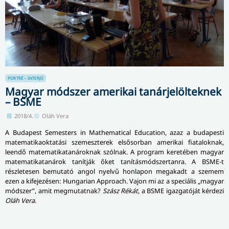
PORTRÉ – INTERJÚ
Magyar módszer amerikai tanárjelölteknek
– BSME
2018/4.
Oláh Vera
A Budapest Semesters in Mathematical Education, azaz a budapesti
matematikaoktatási szemeszterek elsősorban amerikai fiataloknak,
leendő matematikatanároknak szólnak. A program keretében magyar
matematikatanárok tanítják őket tanításmódszertanra. A BSME-t
részletesen bemutató angol nyelvű honlapon megakadt a szemem
ezen a kifejezésen: Hungarian Approach. Vajon mi az a speciális „magyar
módszer”, amit megmutatnak?
Szász Rékát
, a BSME igazgatóját kérdezi
Oláh Vera
.