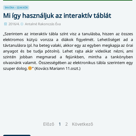
TANÓRA – SZAKKÖR
Mi így használjuk az interaktív táblát
2016/4.
Antalné Rakonczás Éva
„Szerintem az interaktív tábla színt visz a tanulásba, hiszen az összes
elektromos kütyü vonzza a diákok figyelmét. Lehetőséget ad a
távtanulásra (pl. ha beteg valaki, akkor egy az egyben megkapja az órai
anyagot és be tudja pótolni). Lehet rajta akár videókat nézni, ami
szintén jobban megmarad a fejünkben, mintha a tankönyben
olvasnánk valamit. Összességében az elektronikus tábla szerintem egy
szuper dolog.
” (Kovács Mariann 11.oszt.)
Előző
1
2
Következő