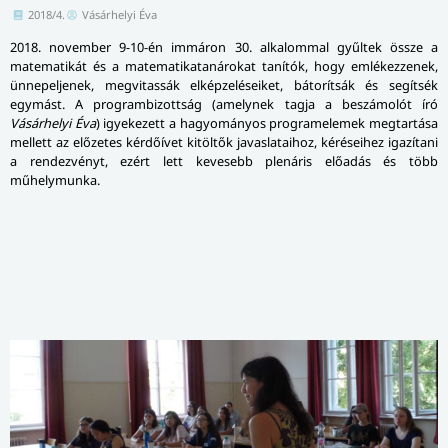
2018/4.
Vásárhelyi Éva
2018. november 9-10-én immáron 30. alka­lom­mal gyűltek össze a
matematikát és a matematikatanárokat tanítók, hogy emlé­kez­ze­nek,
ünnepeljenek, megvitassák elképzeléseiket, bátorítsák és segítsék
egymást. A programbizottság (amelynek tagja a beszámolót író
Vásárhelyi Éva
) igyekezett a hagyományos programelemek megtartása
mellett az előzetes kérdőívet kitöltők javaslataihoz, kéréseihez igazítani
a rendezvényt, ezért lett kevesebb plenáris előadás és több
műhelymunka.