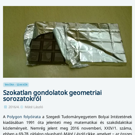
TANÓRA – SZAKKÖR
Szokatlan gondolatok geometriai
sorozatokról
2016/4.
Máté László
A
Polygon folyóirata
a Szegedi Tudományegyetem Bolyai Intézetének
kiadásában 1991 óta jelenteti meg matematikai és szakdidaktikai
közleményeit. Nemrég jelent meg 2016 novemberi, XXIV/1. száma,
ebben a 69-78. oldalon olvasható
Máté László
cikke, amelyet − az összes