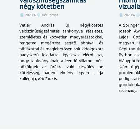
négy kötetben
vizuali
2020/4.
Kói Tamás
2020/4.
Vetier András új négykötetes
A Springe
valószínűségszámítás tankönyve részletes,
Joseph Aw
szemléletes és közvetlen magyarázatokkal,
Lajos út
rengeteg megértést segítő ábrával és
magyarul: H
táblázattal és meglehetősen sok kidolgozott
Gépi tanul
nagyszerű feladattal igyekszik elérni azt,
Python alk
hogy tanítványainak, a leendő villa­mos­mér­
hiánypótl
nö­kök­nek az órákra való készülés ne
számítóg
kötelesség, hanem élmény legyen – írja
problémákk
kollégája,
Kói Tamás.
pedig stati
gondoln
recenziója.