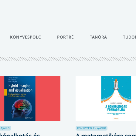
KÖNYVESPOLC
PORTRÉ
TANÓRA
TUDO
 AJÁNLÓ
KÖNYVESPOLC – AJÁNLÓ
 képalkotás és
A matematikára se