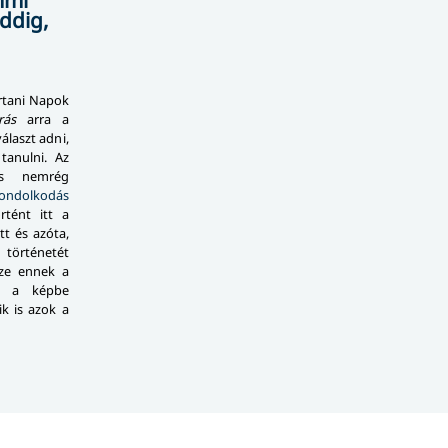
ddig,
rtani Napok
rás
arra a
álaszt adni,
tanulni. Az
és nemrég
dolkodás
rtént itt a
tt és azóta,
örténetét
ze ennek a
l a képbe
ik is azok a