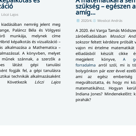
záció
szükség – egészen a
amíg…
Lóczi Lajos
2020/4.
Mosóczi András
r kiadásában nemrég jelent meg
ange, Paláncz Béla és Völgyesi
A 2020. évi Varga Tamás Módsze
törő munkája, melynek címe
záróelőadásában
Mosóczi And
ibrid képalkotás és vizualizáció –
sokszor feltett kérdésre próbált v
ás alkalmazása a Mathematica –
vajon mi értelme matematikát 
almazással. A könyvben, melyet
előadásból készült cikke 
ó műnek szánnak, a szerzők a
megjelent könyve,
A gon
épes látást gépi tanulási
forradalma
arról szól, mi is tö
ént fogják fel, a gépi tanulásra
bolygónkon pár ezer évvel ezelő
sztikai technikák alkalmazásaként
ami az egész emberiség t
ak. Következik
Lóczi Lajos
megváltoztatta, és hogy mi kö
matematikához. Hogyan kerü
Indiana Jones? Mindenekelőtt: k
pirahák?