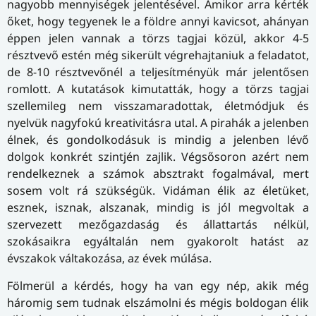
nagyobb mennyiségek jelentésével. Amikor arra kérték
őket, hogy tegyenek le a földre annyi kavicsot, ahányan
éppen jelen vannak a törzs tagjai közül, akkor 4-5
résztvevő estén még sikerült végrehajtaniuk a feladatot,
de 8-10 résztvevőnél a teljesítményük már jelentősen
romlott. A kutatások kimutatták, hogy a törzs tagjai
szellemileg nem visszamaradottak, életmódjuk és
nyelvük nagyfokú kreativitásra utal. A pirahák a jelenben
élnek, és gondolkodásuk is mindig a jelenben lévő
dolgok konkrét szintjén zajlik. Végsősoron azért nem
rendelkeznek a számok absztrakt fogalmával, mert
sosem volt rá szükségük. Vidáman élik az életüket,
esznek, isznak, alszanak, mindig is jól megvoltak a
szervezett mezőgazdaság és állattartás nélkül,
szokásaikra egyáltalán nem gyakorolt hatást az
évszakok váltakozása, az évek múlása.
Fölmerül a kérdés, hogy ha van egy nép, akik még
háromig sem tudnak elszámolni és mégis boldogan élik