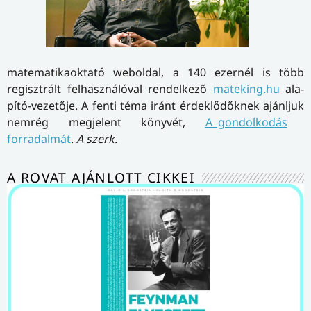
matematikaoktató web­oldal, a 140 ezernél is több
regisztrált felhasználóval ren­del­ke­ző
matek­ing.hu
ala­
pító-ve­ze­tője. A fenti téma iránt érdeklődőknek ajánljuk
nemrég megjelent könyvét,
A gondolkodás
forradalmát
.
A szerk.
A ROVAT AJÁNLOTT CIKKEI