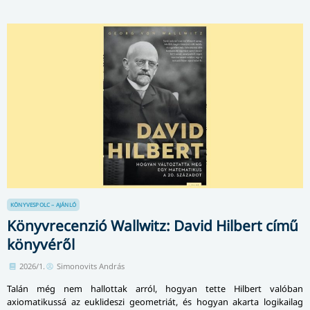
KÖNYVESPOLC – AJÁNLÓ
Könyvrecenzió Wallwitz: David Hilbert című
könyvéről
2026/1.
Simonovits András
Talán még nem hallottak arról, hogyan tette Hilbert valóban
axiomatikussá az euklideszi geometriát, és hogyan akarta logikailag