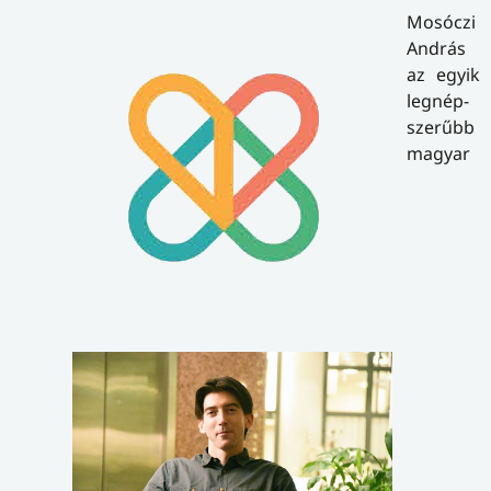
Mosóczi
András
az egyik
leg­nép­
sze­rűbb
magyar