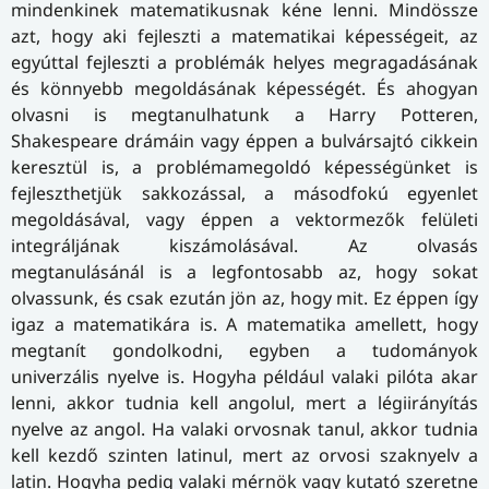
mindenkinek matematikusnak kéne lenni. Mindössze
azt, hogy aki fejleszti a matematikai képességeit, az
egyúttal fejleszti a problémák helyes megragadásának
és könnyebb megoldásának képességét. És ahogyan
olvasni is megtanulhatunk a Harry Potteren,
Shakespeare drámáin vagy éppen a bulvársajtó cikkein
keresztül is, a problémamegoldó képességünket is
fejleszthetjük sakkozással, a másodfokú egyenlet
megoldásával, vagy éppen a vektormezők felületi
integráljának kiszámolásával. Az olvasás
megtanulásánál is a legfontosabb az, hogy sokat
olvassunk, és csak ezután jön az, hogy mit. Ez éppen így
igaz a matematikára is. A matematika amellett, hogy
megtanít gondolkodni, egyben a tudományok
univerzális nyelve is. Hogyha például valaki pilóta akar
lenni, akkor tudnia kell angolul, mert a légiirányítás
nyelve az angol. Ha valaki orvosnak tanul, akkor tudnia
kell kezdő szinten latinul, mert az orvosi szaknyelv a
latin. Hogyha pedig valaki mérnök vagy kutató szeretne