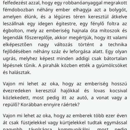
felfedezést azzal, hogy egy robbanóanyaggal megrakott
fémdobozban néhány ember elhagyja azt a bolygót,
amelyen élünk, és a légüres téren keresztül átkelve
leszállnak egy idegen égitestre, egy fénylő foltra az
égbolton, mely az emberiség hajnala óta mítoszok és
legendák főszereplője, akkor megértjük, hogy itt valami
elképesztően nagy változás történt a technika
fejlődésében néhány száz év leforgása alatt. Egy olyan
ugrás, melyhez képest minden addigi csak bátortalan
lépésnek tűnik. A pirahák közben ették a gyümölcsöket
és halásztak.
Vajon mi lehet az oka, hogy az emberiség hosszú
évezredeken keresztül hajókkal és lovas kocsival
közlekedett, most pedig itt az autó, a vonat vagy a
repülő? Korábban ennyire ráértek?
Vajon mi lehet az oka, hogy az emberek több ezer éven
át csak füstjelekkel vagy kürtjelekkel tudtak egymással
nagyobb távolságra kommunikálni, most pedig