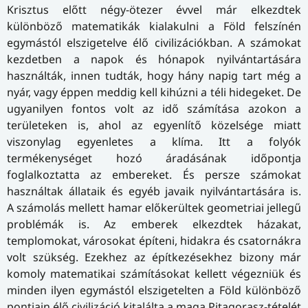
Krisztus előtt négy-ötezer évvel már elkezdtek
különböző matematikák kialakulni a Föld felszínén
egymástól elszigetelve élő civilizációkban. A számokat
kezdetben a napok és hónapok nyilvántartására
használták, innen tudták, hogy hány napig tart még a
nyár, vagy éppen meddig kell kihúzni a téli hidegeket. De
ugyanilyen fontos volt az idő számítása azokon a
területeken is, ahol az egyenlítő közelsége miatt
viszonylag egyenletes a klíma. Itt a folyók
termékenységet hozó áradásának időpontja
foglalkoztatta az embereket. És persze számokat
használtak állataik és egyéb javaik nyilvántartására is.
A számolás mellett hamar előkerültek geometriai jellegű
problémák is. Az emberek elkezdtek házakat,
templomokat, városokat építeni, hidakra és csatornákra
volt szükség. Ezekhez az építkezésekhez bizony már
komoly matematikai számításokat kellett végezniük és
minden ilyen egymástól elszigetelten a Föld különböző
pontjain élő civilizáció kitalálta a maga Pitagorasz-tételét