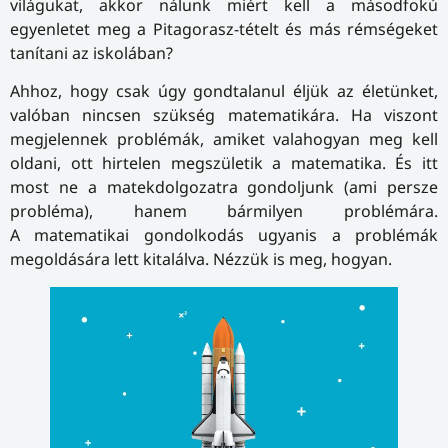
világukat, akkor nálunk miért kell a másodfokú
egyenletet meg a Pitagorasz-tételt és más rémségeket
tanítani az iskolában?
Ahhoz, hogy csak úgy gondtalanul éljük az életünket,
valóban nincsen szükség matematikára. Ha viszont
megjelennek problémák, amiket valahogyan meg kell
oldani, ott hirtelen megszületik a matematika. És itt
most ne a matek­dol­go­zat­ra gondoljunk (ami persze
probléma), hanem bármilyen problémára.
A matematikai gondolkodás ugyanis a problémák
megoldására lett kitalálva. Nézzük is meg, hogyan.