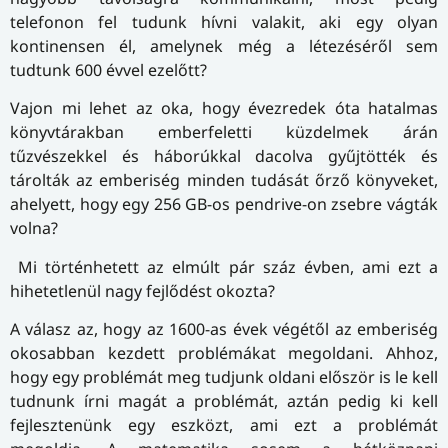
telefonon fel tudunk hívni valakit, aki egy olyan
kontinensen él, amelynek még a létezéséről sem
tudtunk 600 évvel ezelőtt?
Vajon mi lehet az oka, hogy évezredek óta hatalmas
könyvtárakban emberfeletti küzdelmek árán
tűzvészekkel és háborúkkal dacolva gyűjtötték és
tárolták az emberiség minden tudását őrző könyveket,
ahelyett, hogy egy 256 GB-os pendrive-on zsebre vágták
volna?
Mi történhetett az elmúlt pár száz évben, ami ezt a
hihetetlenül nagy fejlődést okozta?
A válasz az, hogy az 1600-as évek végétől az emberiség
okosabban kezdett problémákat megoldani. Ahhoz,
hogy egy problémát meg tudjunk oldani először is le kell
tudnunk írni magát a problémát, aztán pedig ki kell
fejlesztenünk egy eszközt, ami ezt a problémát