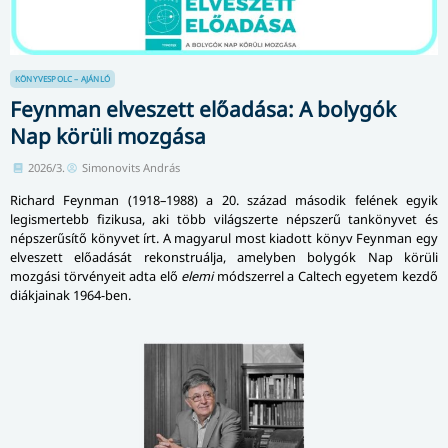
KÖNYVESPOLC – AJÁNLÓ
Feynman elveszett előadása: A bolygók
Nap körüli mozgása
2026/3.
Simonovits András
Richard Feynman (1918–1988) a 20. század második felének egyik
legismertebb fizikusa, aki több világszerte népszerű tankönyvet és
népszerűsítő könyvet írt. A magyarul most kiadott könyv Feynman egy
elveszett előadását rekonstruálja, amelyben bolygók Nap körüli
mozgási törvényeit adta elő
elemi
módszerrel a Caltech egyetem kezdő
diákjainak 1964-ben.