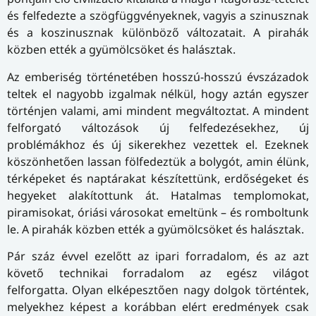
és felfedezte a szögfüggvényeknek, vagyis a szinusznak
és a koszinusznak különböző változatait. A pirahák
közben ették a gyümölcsöket és halásztak.
Az emberiség történetében hosszú-hosszú évszázadok
teltek el nagyobb izgalmak nélkül, hogy aztán egyszer
történjen valami, ami mindent megváltoztat. A mindent
felforgató változások új felfedezésekhez, új
problémákhoz és új sikerekhez vezettek el. Ezeknek
köszönhetően lassan fölfedeztük a bolygót, amin élünk,
térképeket és naptárakat készítettünk, erdőségeket és
hegyeket alakítottunk át. Hatalmas templomokat,
piramisokat, óriási városokat emeltünk – és romboltunk
le. A pirahák közben ették a gyümölcsöket és halásztak.
Pár száz évvel ezelőtt az ipari forradalom, és az azt
követő technikai forradalom az egész világot
felforgatta. Olyan elképesztően nagy dolgok történtek,
melyekhez képest a korábban elért eredmények csak