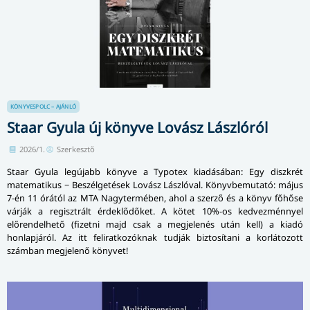
KÖNYVESPOLC – AJÁNLÓ
Staar Gyula új könyve Lovász Lászlóról
2026/1.
Szerkesztő
Staar Gyula legújabb könyve a Typotex kiadásában: Egy diszkrét
matematikus − Beszélgetések Lovász Lászlóval. Könyvbemutató: május
7-én 11 órától az MTA Nagytermében, ahol a szerző és a könyv főhőse
várják a regisztrált érdeklődőket. A kötet 10%-os kedvezménnyel
előrendelhető (fizetni majd csak a megjelenés után kell) a kiadó
honlapjáról. Az itt feliratkozóknak tudják biztosítani a korlátozott
számban megjelenő könyvet!