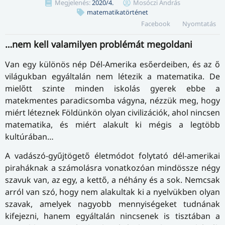
Megjelenés:
2020/4.
Mosóczi András
matematikatörténet
Facebook
Nyomtatás
…nem kell valamilyen problémát megoldani
Van egy különös nép Dél-Amerika esőerdeiben, és az ő
világukban egyáltalán nem létezik a matematika. De
mielőtt szinte minden iskolás gyerek ebbe a
matekmentes paradicsomba vágyna, nézzük meg, hogy
miért léteznek Földünkön olyan civilizációk, ahol nincsen
matematika, és miért alakult ki mégis a legtöbb
kultúrában…
A vadászó-gyűjtögető életmódot folytató dél-amerikai
piraháknak a számolásra vonatkozóan mindössze négy
szavuk van, az egy, a kettő, a néhány és a sok. Nemcsak
arról van szó, hogy nem alakultak ki a nyelvükben olyan
szavak, amelyek nagyobb mennyiségeket tudnának
kifejezni, hanem egyáltalán nincsenek is tisztában a