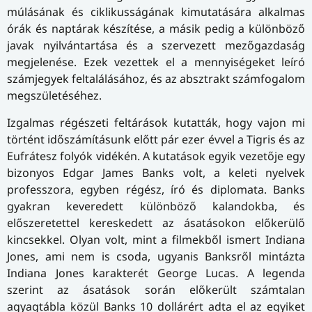
múlásának és ciklikusságának kimutatására alkalmas
órák és naptárak készítése, a másik pedig a különböző
javak nyilvántartása és a szervezett mezőgazdaság
megjelenése. Ezek vezettek el a mennyiségeket leíró
számjegyek feltalálásához, és az absztrakt számfogalom
megszületéséhez.
Izgalmas régészeti feltárások kutatták, hogy vajon mi
történt időszámításunk előtt pár ezer évvel a Tigris és az
Eufrátesz folyók vidékén. A kutatások egyik vezetője egy
bizonyos Edgar James Banks volt, a keleti nyelvek
professzora, egyben régész, író és diplomata. Banks
gyakran keveredett különböző kalandokba, és
előszeretettel kereskedett az ásatásokon előkerülő
kincsekkel. Olyan volt, mint a filmekből ismert Indiana
Jones, ami nem is csoda, ugyanis Banksről mintázta
Indiana Jones karakterét George Lucas. A legenda
szerint az ásatások során előkerült számtalan
agyagtábla közül Banks 10 dollárért adta el az egyiket