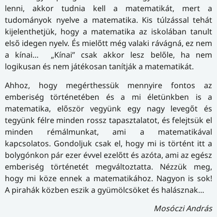
lenni, akkor tudnia kell a matematikát, mert a
tudományok nyelve a matematika. Kis túlzással tehát
kijelenthetjük, hogy a matematika az iskolában tanult
első idegen nyelv. És mielőtt még valaki rávágná, ez nem
a kínai… „Kínai” csak akkor lesz belőle, ha nem
logikusan és nem játékosan tanítják a matematikát.
Ahhoz, hogy megérthessük mennyire fontos az
emberiség történetében és a mi életünkben is a
matematika, először vegyünk egy nagy levegőt és
tegyünk félre minden rossz tapasztalatot, és felejtsük el
minden rémálmunkat, ami a matematikával
kapcsolatos. Gondoljuk csak el, hogy mi is történt itt a
bolygónkon pár ezer évvel ezelőtt és azóta, ami az egész
emberiség történetét megváltoztatta. Nézzük meg,
hogy mi köze ennek a matematikához. Nagyon is sok!
A pirahák közben eszik a gyümölcsöket és halásznak…
Mosóczi András