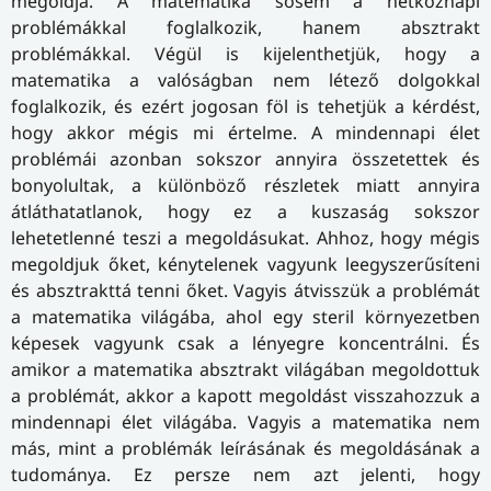
megoldja. A matematika sosem a hétköznapi
problémákkal foglalkozik, hanem absztrakt
problémákkal. Végül is kijelenthetjük, hogy a
matematika a valóságban nem létező dolgokkal
foglalkozik, és ezért jogosan föl is tehetjük a kérdést,
hogy akkor mégis mi értelme. A mindennapi élet
problémái azonban sokszor annyira összetettek és
bonyolultak, a különböző részletek miatt annyira
átláthatatlanok, hogy ez a kuszaság sokszor
lehetetlenné teszi a megoldásukat. Ahhoz, hogy mégis
megoldjuk őket, kénytelenek vagyunk leegyszerűsíteni
és absztrakttá tenni őket. Vagyis átvisszük a problémát
a matematika világába, ahol egy steril környezetben
képesek vagyunk csak a lényegre koncentrálni. És
amikor a matematika absztrakt világában megoldottuk
a problémát, akkor a kapott megoldást visszahozzuk a
mindennapi élet világába. Vagyis a matematika nem
más, mint a problémák leírásának és megoldásának a
tudománya. Ez persze nem azt jelenti, hogy