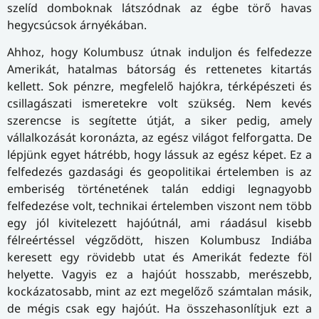
szelíd domboknak látszódnak az égbe törő havas
hegycsúcsok árnyékában.
Ahhoz, hogy Kolumbusz útnak induljon és felfedezze
Amerikát, hatalmas bátorság és rettenetes kitartás
kellett. Sok pénzre, megfelelő hajókra, térképészeti és
csillagászati ismeretekre volt szükség. Nem kevés
szerencse is segítette útját, a siker pedig, amely
vállalkozását koronázta, az egész világot felforgatta. De
lépjünk egyet hátrébb, hogy lássuk az egész képet. Ez a
felfedezés gazdasági és geopolitikai értelemben is az
emberiség történetének talán eddigi legnagyobb
felfedezése volt, technikai értelemben viszont nem több
egy jól kivitelezett hajóútnál, ami ráadásul kisebb
félreértéssel végződött, hiszen Kolumbusz Indiába
keresett egy rövidebb utat és Amerikát fedezte föl
helyette. Vagyis ez a hajóút hosszabb, merészebb,
kockázatosabb, mint az ezt megelőző számtalan másik,
de mégis csak egy hajóút. Ha összehasonlítjuk ezt a