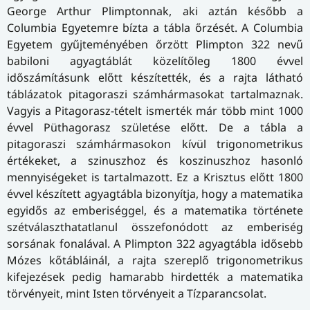
George Arthur Plimptonnak, aki aztán később a
Columbia Egyetemre bízta a tábla őrzését. A Columbia
Egyetem gyűjteményében őrzött Plimpton 322 nevű
babiloni agyagtáblát közelítőleg 1800 évvel
időszámításunk előtt készítették, és a rajta látható
táblázatok pitagoraszi számhármasokat tartalmaznak.
Vagyis a Pitagorasz-tételt ismerték már több mint 1000
évvel Püthagorasz születése előtt. De a tábla a
pitagoraszi számhármasokon kívül trigonometrikus
értékeket, a szinuszhoz és koszinuszhoz hasonló
mennyiségeket is tar­tal­ma­zott. Ez a Krisztus előtt 1800
évvel készített agyagtábla bizonyítja, hogy a matematika
egyidős az emberiséggel, és a matematika története
szétválaszthatatlanul összefonódott az emberiség
sorsának fonalával. A Plimpton 322 agyagtábla idősebb
Mózes kőtábláinál, a rajta szereplő trigonometrikus
kifejezések pedig hamarabb hirdették a matematika
törvényeit, mint Isten törvényeit a Tízparancsolat.