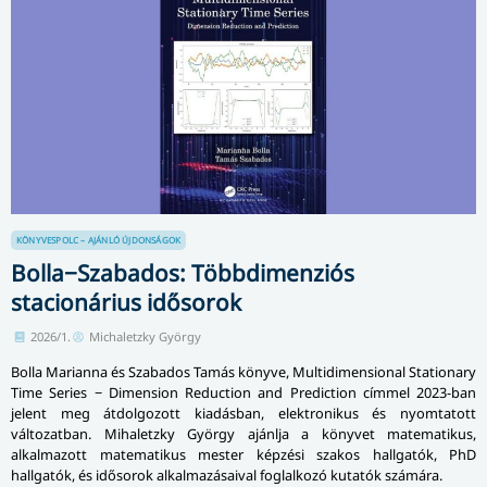
KÖNYVESPOLC – AJÁNLÓ
ÚJDONSÁGOK
Bolla−Szabados: Többdimenziós
stacionárius idősorok
2026/1.
Michaletzky György
Bolla Marianna és Szabados Tamás könyve, Multidimensional Stationary
Time Series − Dimension Reduction and Prediction címmel 2023-ban
jelent meg átdolgozott kiadásban, elektronikus és nyomtatott
változatban. Mihaletzky György ajánlja a könyvet matematikus,
alkalmazott matematikus mester képzési szakos hallgatók, PhD
hallgatók, és idősorok alkalmazásaival foglalkozó kutatók számára.