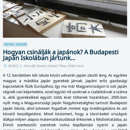
TANÓRA – SZAKKÖR
Hogyan csinálják a japánok? A Budapesti
Japán Iskolában jártunk…
2018/3.
Horváth Eszter, Hubert Tibor, Oláh Vera
A 12. kerületben két iskola közös udvarán japán zászló leng. Az egyikbe
magyar, a másikba japán gyerekek járnak. Japánt erős gazdasági
kapcsolatok fűzik Európához, így ma már Magyarországon is sok japán
cégnek van képviselete, ezzel együtt nő azoknak a családoknak a száma
is, akik gyerekeikkel együtt több évet töltenek hazánkban. 2005-ben
nyílt meg a Magyarországi Japán Nagykövetséghez tartozó Budapesti
Japán Iskola, ahol szívesen fogadtak minket egy óralátogatásra és azt
követő beszélgetésre. Mivel közismert, hogy a távol-keleti országok
diákjai milyen alapos matematikatudással érkeznek a felsőoktatásba, az
Érintő szerkesztői szerettek volna bepillantást nyerni a japán