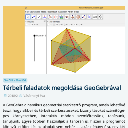
TANÓRA – SZAKKÖR
Térbeli feladatok megoldása GeoGebrával
2018/2.
Vásárhelyi Éva
A GeoGebra dinamikus geometriai szerkesztő program, amely lehetővé
teszi, hogy síkbeli és térbeli szerkesztéseket, bizonyításokat szá­mí­tó­gé­
pes környezetben, interaktív módon szem­lél­tes­sünk, tanítsunk,
tanuljunk. Egyre többen használják a tanórán is, hiszen a programot
könnyű letölteni és az alapjait sem nehéz — akár néhány óra, egy-két