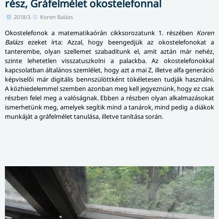
rész, Gráfelmélet okostelefonnal
2018/3.
Koren Balázs
Okostelefonok a ma­te­ma­ti­ka­órán cikksorozatunk 1. részében
Koren
Balázs
ezeket írta: Azzal, hogy beengedjük az okostelefonokat a
tanterembe, olyan szellemet szabadítunk el, amit aztán már nehéz,
szinte lehetetlen visszatuszkolni a palackba. Az okos­te­le­fo­nok­kal
kapcsolatban általános szemlélet, hogy azt a mai Z, illetve alfa generáció
képviselői már digitális benn­szü­lött­ként tökéletesen tudják hasz­nál­ni.
A közhiedelemmel szemben azonban meg kell jegyeznünk, hogy ez csak
részben felel meg a valóságnak. Ebben a részben olyan alkalmazásokat
ismerhetünk meg, amelyek segítik mind a tanárok, mind pedig a diákok
munkáját a gráfelmélet tanulása, illetve tanítása során.