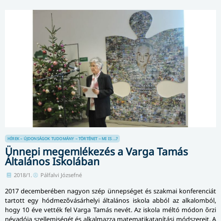
HÍREK – ÚJDONSÁGOK
TUDOMÁNY – TÖRTÉNET – MI IS ...?
Ünnepi megemlékezés a Varga Tamás
Általános Iskolában
2018/1.
Pálfalvi Józsefné
2017 decemberében nagyon szép ünnepséget és szakmai konferenciát
tartott egy hód­me­ző­vá­sár­helyi általános iskola abból az alkalomból,
hogy 10 éve vették fel Varga Tamás nevét. Az iskola méltó módon őrzi
névadója szellemiségét és alkalmazza matematikatanítási módszereit. A