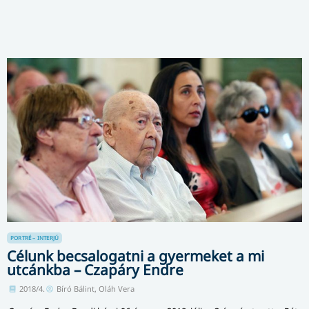
PORTRÉ – INTERJÚ
Célunk becsalogatni a gyermeket a mi
utcánkba – Czapáry Endre
2018/4.
Bíró Bálint, Oláh Vera