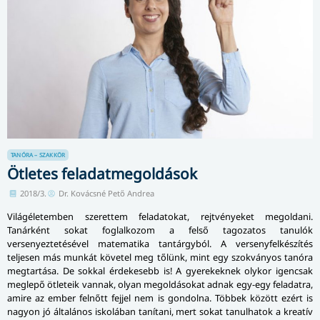
TANÓRA – SZAKKÖR
Ötletes feladatmegoldások
2018/3.
Dr. Kovácsné Pető Andrea
Világéletemben szerettem feladatokat, rejtvényeket megoldani.
Tanárként sokat foglalkozom a felső tagozatos tanulók
versenyeztetésével matematika tantárgyból. A versenyfelkészítés
teljesen más munkát követel meg tőlünk, mint egy szokványos tanóra
megtartása. De sokkal érdekesebb is! A gyerekeknek olykor igencsak
meglepő ötleteik vannak, olyan megoldásokat adnak egy-egy feladatra,
amire az ember felnőtt fejjel nem is gondolna. Többek között ezért is
nagyon jó általános iskolában tanítani, mert sokat tanulhatok a kreatív