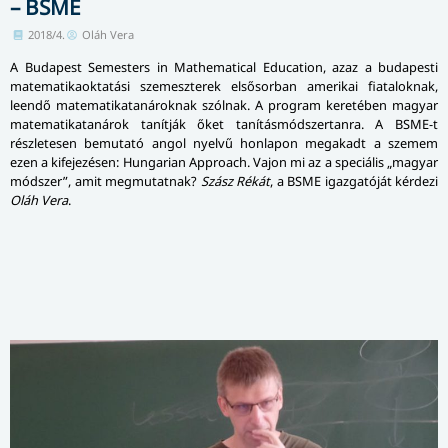
– BSME
2018/4.
Oláh Vera
A Budapest Semesters in Mathematical Education, azaz a budapesti
matematikaoktatási szemeszterek elsősorban amerikai fiataloknak,
leendő matematikatanároknak szólnak. A program keretében magyar
matematikatanárok tanítják őket tanításmódszertanra. A BSME-t
részletesen bemutató angol nyelvű honlapon megakadt a szemem
ezen a kifejezésen: Hungarian Approach. Vajon mi az a speciális „magyar
módszer”, amit megmutatnak?
Szász Rékát
, a BSME igazgatóját kérdezi
Oláh Vera
.