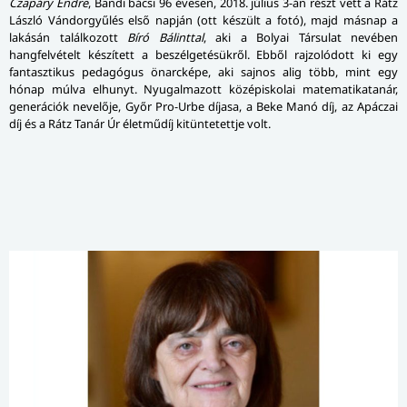
Czapáry Endre
, Bandi bácsi 96 évesen, 2018. július 3-án részt vett a Rátz
László Vándorgyűlés első napján (ott készült a fotó), majd másnap a
lakásán találkozott
Bíró Bálinttal
, aki a Bolyai Társulat nevében
hangfelvételt készített a beszélgetésükről. Ebből rajzolódott ki egy
fantasztikus pedagógus önarcképe, aki sajnos alig több, mint egy
hónap múlva elhunyt. Nyugalmazott középiskolai matematikatanár,
generációk nevelője, Győr Pro-Urbe díjasa, a Beke Manó díj, az Apáczai
díj és a Rátz Tanár Úr életműdíj kitüntetettje volt.