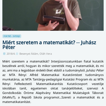
PORTRÉ – INTERJÚ
Miért szeretem a matematikát? ─ Juhász
Péter
2018/4.
Besenyei Ádám, Oláh Vera
Miért szeretem a matematikát? Inter­jú­so­ro­za­tunkban fiatal kutatók
beszélnek arról, hogyan és mikor szerették meg a matematikát, és mi
az, ami ma a legjobban érdekli őket ebből a tudományból.
Juhász Péter
az MTA Rényi Alfréd Matematikai Kutatóintézet tudományos
munkatársa, az MTA Tantárgy-pedagógiai Kutatási Program és az MTA
Rényi Felfedeztető Matematikatanítás Kutatócsoport vezetője
iskolában tanít, egyetemen oktat tanárjelölteket, szervezi A
Gondolkodás Öröme Alapítvány Matematikai Mulatságok Táborait
(MaMuT), a Repülő Iskola programot...Szereti a matematikát és a
matematikatanítást.