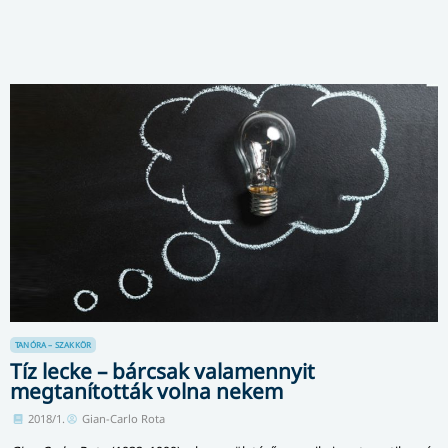
TANÓRA – SZAKKÖR
Tíz lecke – bárcsak valamennyit
megtanították volna nekem
2018/1.
Gian-Carlo Rota