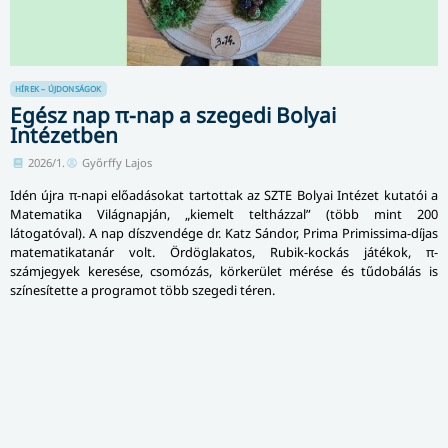
HÍREK – ÚJDONSÁGOK
Egész nap π-nap a szegedi Bolyai
Intézetben
2026/1.
Győrffy Lajos
Idén újra π-napi előadásokat tartottak az SZTE Bolyai Intézet kutatói a
Matematika Világnapján, „kiemelt teltházzal” (több mint 200
látogatóval). A nap díszvendége dr. Katz Sándor, Prima Primissima-díjas
matematikatanár volt. Ördöglakatos, Rubik-kockás játékok, π-
számjegyek keresése, csomózás, körkerület mérése és tűdobálás is
színesítette a programot több szegedi téren.