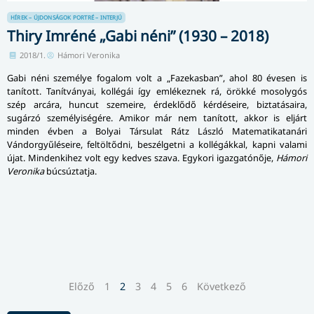
HÍREK – ÚJDONSÁGOK
PORTRÉ – INTERJÚ
Thiry Imréné „Gabi néni” (1930 – 2018)
2018/1.
Hámori Veronika
Gabi néni személye fogalom volt a „Fazekasban”, ahol 80 évesen is
tanított. Tanítványai, kollégái így emlékeznek rá, örökké mosolygós
szép arcára, huncut szemeire, érdeklődő kérdéseire, biz­ta­tá­sa­i­ra,
sugárzó személyiségére. Amikor már nem tanított, akkor is eljárt
minden évben a Bolyai Társulat Rátz László Ma­te­ma­ti­ka­ta­ná­ri
Vándorgyűléseire, feltöltődni, beszélgetni a kollégákkal, kapni valami
újat. Mindenkihez volt egy kedves szava. Egykori igazgatónője,
Hámori
Veronika
búcsúztatja.
Előző
1
2
3
4
5
6
Következő