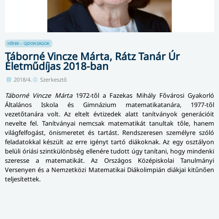
HÍREK – ÚJDONSÁGOK
Táborné Vincze Márta, Rátz Tanár Úr
Életműdíjas 2018-ban
2018/4.
Szerkesztő
Táborné Vincze Márta
1972-től a Fazekas Mihály Fővárosi Gyakorló
Általános Iskola és Gimnázium matematikatanára, 1977-től
vezetőtanára volt. Az eltelt évtizedek alatt tanítványok generációit
nevelte fel. Tanítványai nemcsak matematikát tanultak tőle, hanem
világfelfogást, önismeretet és tartást. Rendszeresen személyre szóló
feladatokkal készült az erre igényt tartó diákoknak. Az egy osztályon
belüli óriási szintkülönbség ellenére tudott úgy tanítani, hogy mindenki
szeresse a matematikát. Az Országos Középiskolai Tanulmányi
Versenyen és a Nemzetközi Matematikai Diákolimpián diákjai kitűnően
teljesítettek.