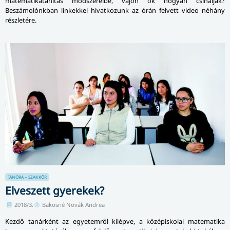
matematikatanítás módszereibe, vajon ők hogyan csinálják?
Beszámolónkban linkekkel hivatkozunk az órán felvett video néhány
részletére.
TANÓRA – SZAKKÖR
Elveszett gyerekek?
2018/3.
Bakosné Novák Andrea
Kezdő tanárként az egyetemről kilépve, a középiskolai matematika