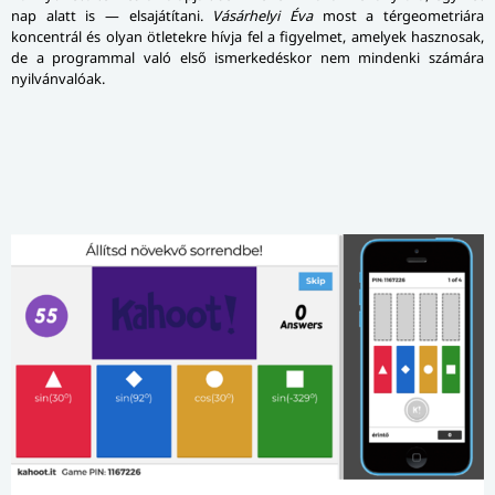
nap alatt is — elsajátítani.
Vásárhelyi Éva
most a térgeometriára
koncentrál és olyan ötletekre hívja fel a figyelmet, amelyek hasznosak,
de a programmal való első ismer­ke­dés­kor nem mindenki számára
nyilvánvalóak.