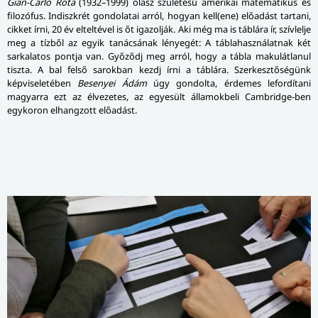
Gian-Carlo Rota
(1932–1999) olasz születésű amerikai matematikus és
filozófus. Indiszkrét gondolatai arról, hogyan kell(ene) előadást tartani,
cikket írni, 20 év elteltével is őt igazolják. Aki még ma is táblára ír, szívlelje
meg a tízből az egyik tanácsának lényegét: A táblahasználatnak két
sarkalatos pontja van. Győződj meg arról, hogy a tábla makulátlanul
tiszta. A bal felső sarokban kezdj írni a táblára. Szerkesztőségünk
képviseletében
Besenyei Ádám
úgy gondolta, érdemes lefordítani
magyarra ezt az élvezetes, az egyesült államokbeli Cambridge-ben
egykoron elhangzott előadást.