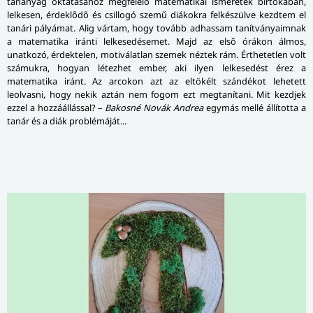
tananyag oktatásához megfelelő matematikai ismeretek birtokában,
lelkesen, érdeklődő és csillogó szemű diákokra felkészülve kezdtem el
tanári pályámat. Alig vártam, hogy tovább adhassam tanítványaimnak
a matematika iránti lelkesedésemet. Majd az első órákon álmos,
unatkozó, érdektelen, motiválatlan szemek néztek rám. Érthetetlen volt
számukra, hogyan létezhet ember, aki ilyen lelkesedést érez a
matematika iránt. Az arcokon azt az eltökélt szándékot lehetett
leolvasni, hogy nekik aztán nem fogom ezt megtanítani. Mit kezdjek
ezzel a hozzáállással? –
Bakosné Novák Andrea
egymás mellé állította a
tanár és a diák problémáját...