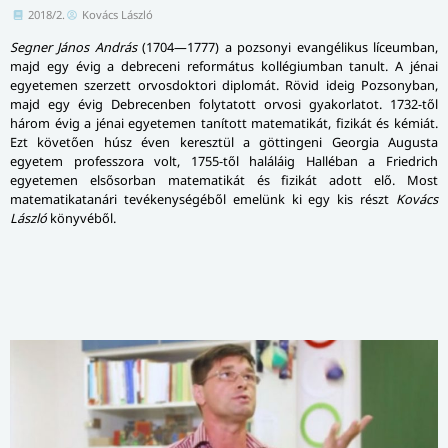
2018/2.
Kovács László
Segner János András
(1704—1777) a pozsonyi evangélikus líceumban,
majd egy évig a debreceni református kollégiumban tanult. A jénai
egyetemen szerzett orvosdoktori diplomát. Rövid ideig Pozsonyban,
majd egy évig Debrecenben folytatott orvosi gyakorlatot. 1732-től
három évig a jénai egyetemen tanított matematikát, fizikát és kémiát.
Ezt követően húsz éven keresztül a göttingeni Georgia Augusta
egyetem professzora volt, 1755-től haláláig Halléban a Friedrich
egyetemen elsősorban matematikát és fizikát adott elő. Most
matematikatanári tevékenységéből emelünk ki egy kis részt
Kovács
László
könyvéből.