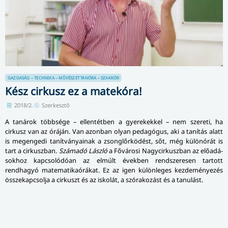
GAZDASÁG – TECHNIKA – MŰVÉSZET
TANÓRA – SZAKKÖR
Kész cirkusz ez a matekóra!
2018/2.
Szerkesztő
A tanárok többsége – ellentétben a gyerekekkel – nem szereti, ha
cirkusz van az óráján. Van azonban olyan pedagógus, aki a tanítás alatt
is megengedi tanítványainak a zsonglőrködést, sőt, még különórát is
tart a cirkuszban.
Számadó László
a Fővárosi Nagycirkuszban az elő­adá­
sok­hoz kapcsolódóan az elmúlt években rendszeresen tartott
rendhagyó ma­te­ma­ti­ka­ó­rá­kat. Ez az igen különleges kezdeményezés
összekapcsolja a cirkuszt és az iskolát, a szórakozást és a tanulást.