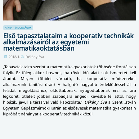
HÍREK – ÚJDONSÁGOK
Első tapasztalataim a kooperatív technikák
alkalmazásairól az egyetemi
matematikaoktatásban
2018/1.
Dékány Éva
„Tapasztalataim szerint a matematika gyakorlatok többsége frontálisan
folyik. Ez főleg akkor hasznos, ha rövid idő alatt sok ismeretet kell
átadni. Milyen többlet várható, ha kooperatív módszereket
alkalmazunk tanítási órán? A hallgató nagyobb érdeklődéssel áll a
feladat megoldásához; oldottabbnak, nyu­god­tabb­nak érzi az óra
légkörét, ötleteit jobban szabadjára engedi, kevésbé fél attól, hogy
hibázik, javul a társaival való kapcsolata.”
Dékány Éva
a Szent István
Egyetem Gépészmérnöki Karán az elsőévesek matematika gyakorlatain
kipróbált néhányat a kooperatív technikák közül.