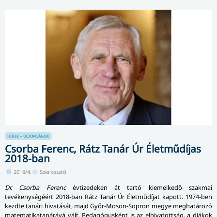
HÍREK – ÚJDONSÁGOK
Csorba Ferenc, Rátz Tanár Úr Életműdíjas
2018-ban
2018/4.
Szerkesztő
Dr. Csorba Ferenc
évtizedeken át tartó kiemelkedő szakmai
tevékenységéért 2018-ban Rátz Tanár Úr Életműdíjat kapott. 1974-ben
kezdte tanári hivatását, majd Győr-Moson-Sopron megye meghatározó
matematikatanárává vált. Pedagógusként is az elhivatottság, a diákok