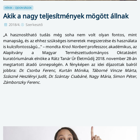
HÍREK – ÚJDONSÁGOK
Akik a nagy teljesítmények mögött állnak
2018/4.
Szerkesztő
„A hasznosítható tudás még soha nem volt olyan fontos, mint
manapság, és az ehhez szükséges ismeretek megszerzése és használata
is kulcsfontosságú..." – mondta
Kroó Norbert
professzor, akadémikus, az
Alapítvány a Magyar Természettudományos Oktatásért
kuratóriumának elnöke a Rátz Tanár Úr Életműdíj 2018. november 28-án
megtartott átadó ünnepségén. A fényképen az idei díjazottak balról
jobbra:
Dr. Csorba Ferenc
,
Kurtán Mónika
,
Táborné Vincze Márta
,
Szászné Heszlényi Judit
,
Dr. Szántay Csabáné
,
Nagy Mária
,
Simon Péter
,
Zámborszky Ferenc
.