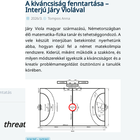
A kiváncsiság fenntartása –
Interjú Járy Violával
2026/3.
Tompos Anna
Járy Viola magyar származású, Németországban
élő matematika–fizika tanár és tehetséggondozó. A
vele készült interjúban betekintést nyerhetünk
tay
abba, hogyan épül fel a német matekolimpia
rendszere. Kiderül, miként működik a szakköre, és
milyen módszerekkel igyekszik a kíváncsiságot és a
kreatív problémamegoldást ösztönözni a tanulók
körében.
tatás
 threat
PORTRÉ – INTERJÚ