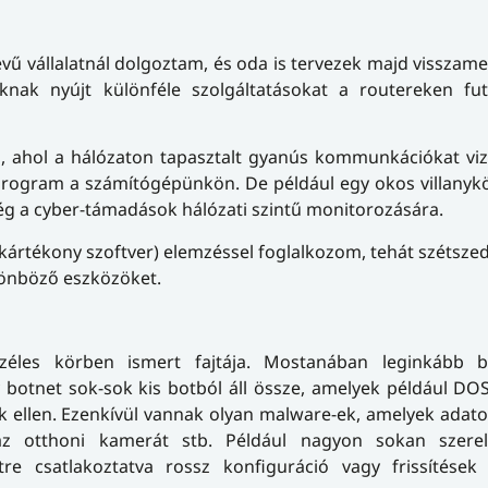
vű vállalatnál dolgoztam, és oda is tervezek majd visszame
óknak nyújt különféle szolgáltatásokat a routereken fut
, ahol a hálózaton tapasztalt gyanús kommunkációkat viz
us program a számítógépünkön. De például egy okos villany
ég a cyber-támadások hálózati szintű monitorozására.
 kártékony szoftver) elemzéssel foglalkozom, tehát szétsz
lönböző eszközöket.
zéles körben ismert fajtája. Mostanában leginkább b
botnet sok-sok kis botból áll össze, amelyek például DOS
k ellen. Ezenkívül vannak olyan malware-ek, amelyek adat
z otthoni kamerát stb. Például nagyon sokan szere
e csatlakoztatva rossz konfiguráció vagy frissítések