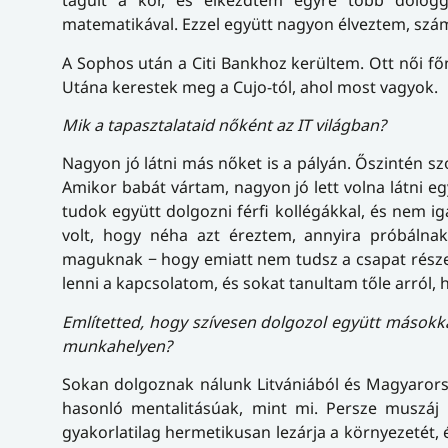
tágult a kör, és elkezdtem egyre több dologga
matematikával. Ezzel együtt nagyon élveztem, szám
A Sophos után a Citi Bankhoz kerültem. Ott női f
Utána kerestek meg a Cujo-tól, ahol most vagyok.
Mik a tapasztalataid nőként az IT világban?
Nagyon jó látni más nőket is a pályán. Őszintén szó
Amikor babát vártam, nagyon jó lett volna látni eg
tudok együtt dolgozni férfi kollégákkal, és nem i
volt, hogy néha azt éreztem, annyira próbálna
maguknak − hogy emiatt nem tudsz a csapat része l
lenni a kapcsolatom, és sokat tanultam tőle arró
Említetted, hogy szívesen dolgozol együtt másokka
munkahelyen?
Sokan dolgoznak nálunk Litvániából és Magyarorsz
hasonló mentalitásúak, mint mi. Persze muszáj 
gyakorlatilag hermetikusan lezárja a környezetét, 