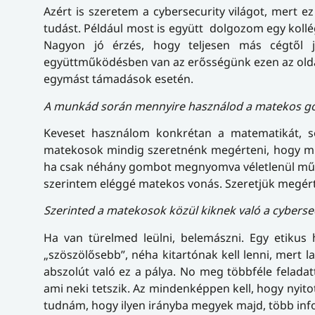
Azért is szeretem a cybersecurity világot, mert 
tudást. Például most is együtt dolgozom egy kollé
Nagyon jó érzés, hogy teljesen más cégtől j
együttműködésben van az erősségünk ezen az oldalo
egymást támadások esetén.
A munkád során mennyire használod a matekos 
Keveset használom konkrétan a matematikát, 
matekosok mindig szeretnénk megérteni, hogy mi
ha csak néhány gombot megnyomva véletlenül műkö
szerintem eléggé matekos vonás. Szeretjük megért
Szerinted a matekosok közül kiknek való a cybersec
Ha van türelmed leülni, belemászni. Egy etiku
„szöszölősebb”, néha kitartónak kell lenni, mert l
abszolút való ez a pálya. No meg többféle feladat
ami neki tetszik. Az mindenképpen kell, hogy nyit
tudnám, hogy ilyen irányba megyek majd, több info