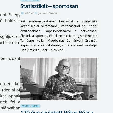
Statisztikát ̶ sportosan
2026/2.
Jánvári Zsuzsa
nni. Ez egy
ó hálózat-
Két matematikatanár beszélget a statisztika
középiskolai oktatásáról, változásairól az utóbbi
évtizedekben, kapcsolódásairól a hétköznapi
élettel, a sporttal. Eközben kicsit megismerhetjük
sgáljuk, és
Tamásné Kollár Magdolnát és Jánvári Zsuzsát.
körtére nem
Képünk egy kézilabdapálya méretezését mutatja.
Hogy miért? Kiderül a cikkből.
edem azokat
otnetekkel
 (denial of
okat lopnak
lnek fel a
PORTRÉ – INTERJÚ
 hiányában
120 éve született Péter Rózsa