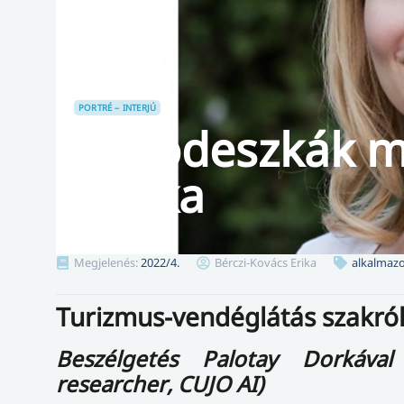
PORTRÉ – INTERJÚ
Ugródeszkák ma
Dorka
Megjelenés:
2022/4.
Bérczi-Kovács Erika
alkalmaz
Turizmus-vendéglátás szakról
Beszélgetés Palotay Dorkáva
researcher
, CUJO AI)