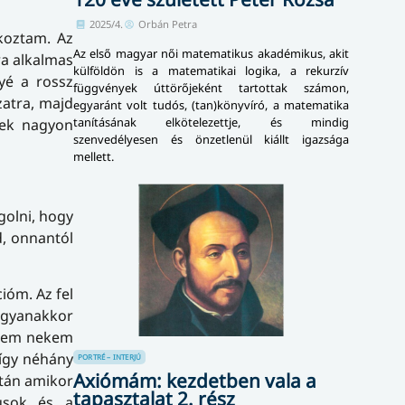
2025/4.
Orbán Petra
lkoztam. Az
Az első magyar női matematikus akadémikus, akit
ra alkalmas
külföldön is a matematikai logika, a rekurzív
nyé a rossz
függvények úttörőjeként tartottak számon,
zatra, majd
egyaránt volt tudós, (tan)könyvíró, a matematika
tanításának elkötelezettje, és mindig
zek nagyon
szenvedélyesen és önzetlenül kiállt igazsága
mellett.
golni, hogy
d, onnantól
ióm. Az fel
 Ugyanakkor
 nem nekem
 így néhány
PORTRÉ – INTERJÚ
Axiómám: kezdetben vala a
ztán amikor
tapasztalat 2. rész
usok és a