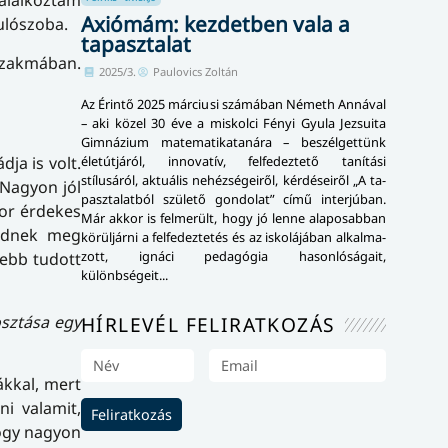
alálkoztam
Axiómám: kezdetben vala a
ulószoba.
tapasztalat
 szakmában.
2025/3.
Paulovics Zoltán
Az Érintő 2025 márciusi számában Németh Annával
– aki közel 30 éve a miskolci Fényi Gyula Jezsuita
Gimnázium mate­ma­ti­ka­ta­ná­ra – beszélgettünk
ja is volt.
élet­út­já­ról, innovatív, felfedeztető tanítási
stílusáról, aktuális nehézségeiről, kér­dé­se­i­ről „A ta­
 Nagyon jól
pasz­ta­lat­ból születő gondolat” című interjúban.
kor érdekes
Már akkor is felmerült, hogy jó lenne alaposabban
gednek meg
körüljárni a felfedeztetés és az iskolájában al­kal­ma­
zott, ignáci pedagógia ha­son­ló­sá­ga­it,
sebb tudott
különbségeit...
osztása egy
HÍRLEVÉL FELIRATKOZÁS
ákkal, mert
i valamit,
Feliratkozás
hogy nagyon