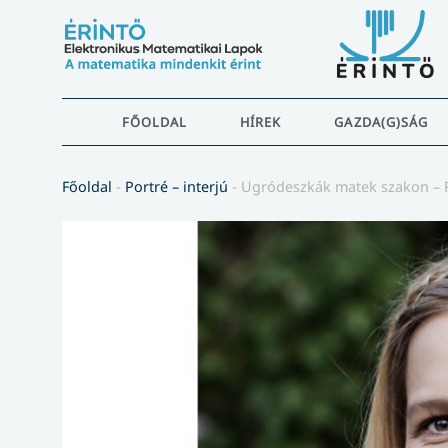
FŐOLDAL
HÍREK
GAZDA(G)SÁG
Főoldal
-
Portré – interjú
-
Ugródeszkák matek szakon – 