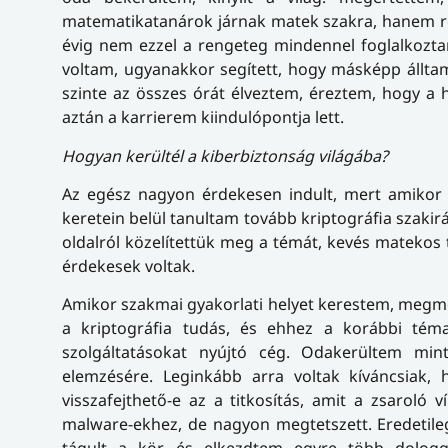
matematikatanárok járnak matek szakra, hanem ren
évig nem ezzel a rengeteg mindennel foglalkozta
voltam, ugyanakkor segített, hogy másképp állta
szinte az összes órát élveztem, éreztem, hogy a 
aztán a karrierem kiindulópontja lett.
Hogyan kerültél a kiberbiztonság világába?
Az egész nagyon érdekesen indult, mert amikor v
keretein belül tanultam tovább kriptográfia szakir
oldalról közelítettük meg a témát, kevés matekos 
érdekesek voltak.
Amikor szakmai gyakorlati helyet kerestem, megm
a kriptográfia tudás, és ehhez a korábbi tém
szolgáltatásokat nyújtó cég. Odakerültem min
elemzésére. Leginkább arra voltak kíváncsiak, ho
visszafejthető-e az a titkosítás, amit a zsarol
malware-ekhez, de nagyon megtetszett. Eredetileg