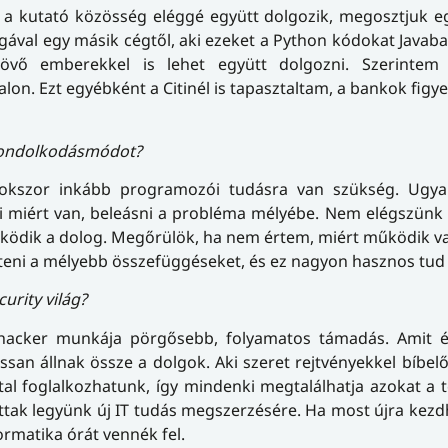
ez a kutató közösség eléggé együtt dolgozik, megosztjuk 
gával egy másik cégtől, aki ezeket a Python kódokat Javaba
övő emberekkel is lehet együtt dolgozni. Szerinte
n. Ezt egyébként a Citinél is tapasztaltam, a bankok figy
gondolkodásmódot?
sokszor inkább programozói tudásra van szükség. Ugy
 miért van, beleásni a probléma mélyébe. Nem elégszünk 
dik a dolog. Megőrülök, ha nem értem, miért működik val
eni a mélyebb összefüggéseket, és ez nagyon hasznos tud 
urity világ?
s hacker munkája pörgősebb, folyamatos támadás. Amit é
assan állnak össze a dolgok. Aki szeret rejtvényekkel bíbel
tal foglalkozhatunk, így mindenki megtalálhatja azokat a t
ottak legyünk új IT tudás megszerzésére. Ha most újra kez
rmatika órát vennék fel.