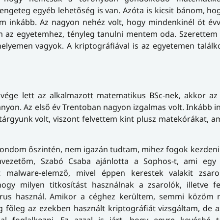
geteg egyéb lehetőség is van. Azóta is kicsit bánom, hog
m inkább. Az nagyon nehéz volt, hogy mindenkinél öt évv
m az egyetemhez, tényleg tanulni mentem oda. Szerettem 
helyemen vagyok. A kriptográfiával is az egyetemen talál
ége lett az alkalmazott matematikus BSc-nek, akkor az E
ányon. Az első év Trentoban nagyon izgalmas volt. Inkább i
tárgyunk volt, viszont felvettem kint plusz matekórákat, 
ondom őszintén, nem igazán tudtam, mihez fogok kezdeni.
avezetőm, Szabó Csaba ajánlotta a Sophos-t, ami egy 
t malware-elemző, mivel éppen kerestek valakit zsaro
gy milyen titkosítást használnak a zsarolók, illetve fe
ó vírus használ. Amikor a céghez kerültem, semmi közöm 
 főleg az ezekben használt kriptográfiát vizsgáltam, de 