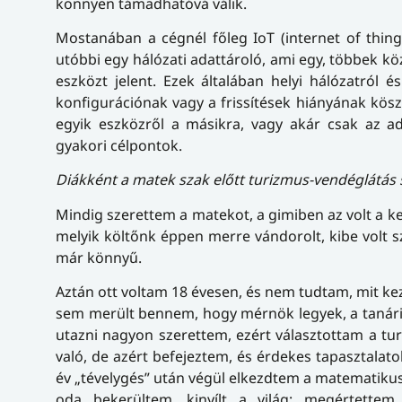
könnyen támadhatóvá válik.
Mostanában a cégnél főleg IoT (internet of thin
utóbbi egy hálózati adattároló, ami egy, többek k
eszközt jelent. Ezek általában helyi hálózatról 
konfigurációnak vagy a frissítések hiányának kös
egyik eszközről a másikra, vagy akár csak az 
gyakori célpontok.
Diákként a matek szak előtt turizmus-vendéglátás s
Mindig szerettem a matekot, a gimiben az volt a k
melyik költőnk éppen merre vándorolt, kibe volt 
már könnyű.
Aztán ott voltam 18 évesen, és nem tudtam, mit kez
sem merült bennem, hogy mérnök legyek, a tanári
utazni nagyon szerettem, ezért választottam a t
való, de azért befejeztem, és érdekes tapasztalat
év „tévelygés” után végül elkezdtem a matematikus
oda bekerültem, kinyílt a világ: megértett