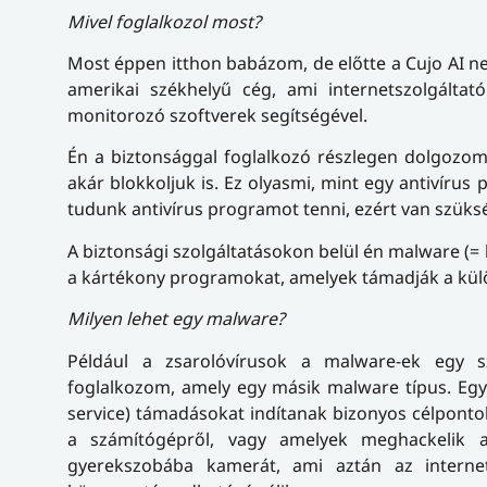
Mivel foglalkozol most?
Most éppen itthon babázom, de előtte a Cujo AI ne
amerikai székhelyű cég, ami internetszolgáltat
monitorozó szoftverek segítségével.
Én a biztonsággal foglalkozó részlegen dolgozom
akár blokkoljuk is. Ez olyasmi, mint egy antivír
tudunk antivírus programot tenni, ezért van szüks
A biztonsági szolgáltatásokon belül én malware (=
a kártékony programokat, amelyek támadják a kü
Milyen lehet egy malware?
Például a zsarolóvírusok a malware-ek egy s
foglalkozom, amely egy másik malware típus. Egy 
service) támadásokat indítanak bizonyos célponto
a számítógépről, vagy amelyek meghackelik a
gyerekszobába kamerát, ami aztán az internetr