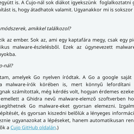
gyütt is. A Cujo-nál sok diákot igyekszünk foglalkoztatni
tást is, hogy átadhatok valamit. Ugyanakkor mi is sokszor
 módszerek, amikkel találkozol?
zik az ember. Sok az, ami egy kaptafára megy, csak egy pi
tikus malware-észlelésből. Ezek az úgynevezett malware
nyokba.
o-nál?
tam, amelyek Go nyelven íródtak. A Go a google saját f
 malware-írók körében is, mert könnyű lefordítani
gnak számítottak, még kérdés volt, hogyan érdemes ezeke
s emellett a Ghidra nevű malware-elemző szoftverben ho
egíthetnek Go malware-eket gyorsan elemezni. Izgalm
építését, és gyorsan kiszedni belőlük a lényeges informác
égeznie ugyanazokat a lépéseket, hanem automatikusan re
tők a
Cujo GitHub oldalán
.)