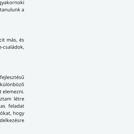
 gyakornoki
 tanulunk a
cit más, és
-családok,
ejlesztésű
 különböző
t elemezni.
ztam létre
as feladat
iókat, hogy
ndelkezésre