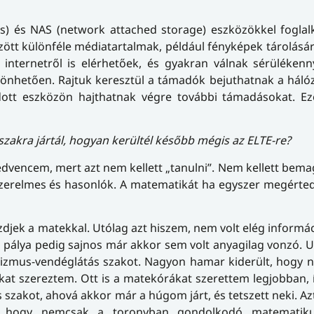
gs) és NAS (network attached storage) eszközökkel fogla
özött különféle médiatartalmak, például fényképek tárolásá
és internetről is elérhetőek, és gyakran válnak sérüléken
zönhetően. Rajtuk keresztül a támadók bejuthatnak a háló
adott eszközön hajthatnak végre további támadásokat. E
zakra jártál, hogyan kerültél később mégis az ELTE-re?
edvencem, mert azt nem kellett „tanulni”. Nem kellett bema
szerelmes és hasonlók. A matematikát ha egyszer megérte
djek a matekkal. Utólag azt hiszem, nem volt elég informác
 pálya pedig sajnos már akkor sem volt anyagilag vonzó.
urizmus-vendéglátás szakot. Nagyon hamar kiderült, hogy
okat szereztem. Ott is a matekórákat szerettem legjobban,
 szakot, ahová akkor már a húgom járt, és tetszett neki. A
em, hogy nemcsak a toronyban gondolkodó matematik