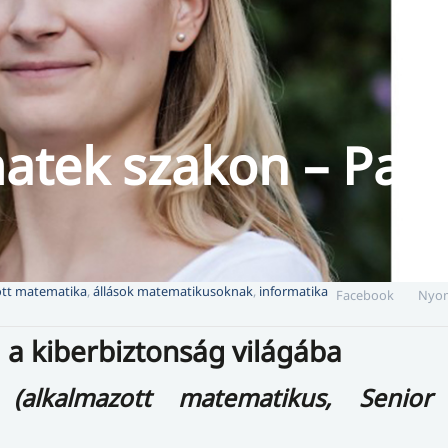
tek szakon – Palo
ott matematika
,
állások matematikusoknak
,
informatika
Facebook
Nyom
 a kiberbiztonság világába
l (alkalmazott matematikus,
Senior