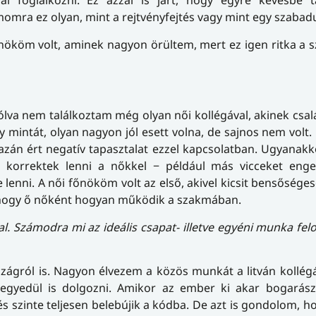
l foglalkozni. Ez azzal is járt, hogy egyre kevésbé t
omra ez olyan, mint a rejtvényfejtés vagy mint egy szabad
őnököm volt, aminek nagyon örültem, mert ez igen ritka a
lva nem találkoztam még olyan női kollégával, akinek család
y mintát, olyan nagyon jól esett volna, de sajnos nem volt.
gazán ért negatív tapasztalat ezzel kapcsolatban. Ugyanak
k korrektek lenni a nőkkel − például más vicceket en
enni. A női főnököm volt az első, akivel kicsit bensősége
l, hogy ő nőként hogyan működik a szakmában.
l. Számodra mi az ideális csapat- illetve egyéni munka fel
ágról is. Nagyon élvezem a közös munkát a litván kollég
egyedül is dolgozni. Amikor az ember ki akar bogarászn
és szinte teljesen belebújik a kódba. De azt is gondolom, 