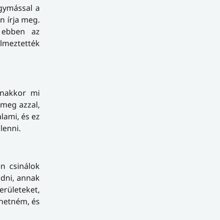
egymással a
n írja meg.
m ebben az
elmeztették
anakkor mi
meg azzal,
ami, és ez
lenni.
n csinálok
ődni, annak
erületeket,
dhetném, és