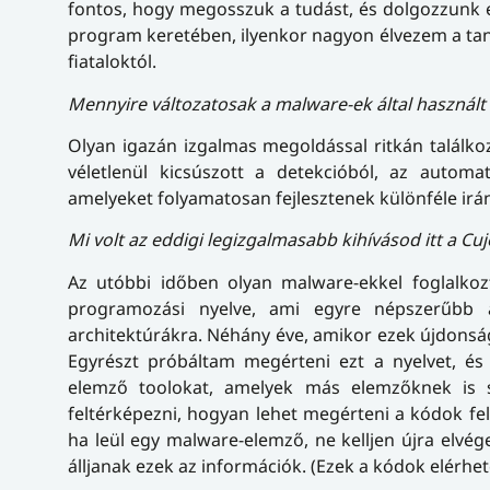
fontos, hogy megosszuk a tudást, és dolgozzunk e
program keretében, ilyenkor nagyon élvezem a taní
fiataloktól.
Mennyire változatosak a malware-ek által használt
Olyan igazán izgalmas megoldással ritkán találko
véletlenül kicsúszott a detekcióból, az automa
amelyeket folyamatosan fejlesztenek különféle irá
Mi volt az eddigi legizgalmasabb kihívásod itt a Cuj
Az utóbbi időben olyan malware-ekkel foglalkoz
programozási nyelve, ami egyre népszerűbb a
architektúrákra. Néhány éve, amikor ezek újdonsá
Egyrészt próbáltam megérteni ezt a nyelvet, é
elemző toolokat, amelyek más elemzőknek is s
feltérképezni, hogyan lehet megérteni a kódok fel
ha leül egy malware-elemző, ne kelljen újra elv
álljanak ezek az információk. (Ezek a kódok elérhe