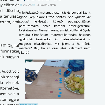
y előtte öt
2025/4.
Paulovics Zoltán
el idősebb
A felfedeztető matematikatanítás és Loyolai Szent
a tanulást,
Ignác (képünkön: Otros Santos:
San Ignacio de
Loyola
) lelkiségét követő pedagógiájának
koztam, ami
párhuzamairól szóló korábbi beszélgetésünk
folytatásában Németh Anna, a miskolci Fényi Gyula
Jezsuita Gimnázium matematikatanára hasznos
gyakorlati tanácsokat és matekfeladatokat is
megoszt olvasóinkkal. Mit jelent a harmónia
IT Digital
megléte? Baj, ha az órai játék valamiért nem
nformatikai
sikerül?
amik nagyon
 Adott volt
biztonsági
ló vírusok
ltörhető-e,
nem volt a
aztán egyre
PORTRÉ – INTERJÚ