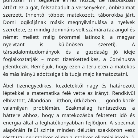
pontosan mi segítette ehhez hozzá, de hatodikban
áttört ez a gát, felszabadult a versenyeken, önbizalmat
szerzett. Innentől többet matekozott, táborokba járt.
Domi logikájának másik megnyilvánulása a nyelvek
szeretete, ez mindig domináns volt számára (az angol és
német mellett máig örömmel latinozik, a magyar
nyelvtant is különösen szereti). A
társadalomtudományok és a gazdaság jó ideje
foglalkoztatják – most tizenkettedikes, a Corvinusra
jelentkezik. Reméljük, hogy ezen a területen a matekos
és más irányú adottságait is tudja majd kamatoztatni.
Ábel tizenegyedikes, kezdetektől nagy és határozott
léptekkel a matematika felé vette az irányt. Rendkívül
elhivatott, állandóan – itthon, útközben… – gondolkozik
valamilyan problémán. Szakmailag fantasztikus a
háttere ahhoz, hogy a matekozásba fektetett idő és
energia által a leghatékonyabban fejlődjön. A specmat
alapóráin felül szinte minden délután szakkörön vesz
részt (szuper szakkör, olimpiai szakkör, olimpiai iskola…),