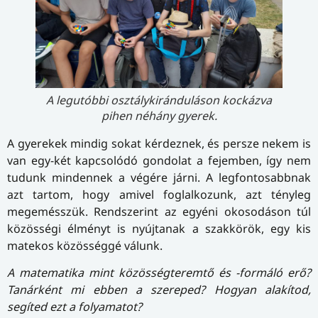
A legutóbbi osztálykiránduláson kockázva
pihen néhány gyerek.
A gyerekek mindig sokat kérdeznek, és persze nekem is
van egy-két kapcsolódó gondolat a fejemben, így nem
tudunk mindennek a végére járni. A legfontosabbnak
azt tartom, hogy amivel foglalkozunk, azt tényleg
megemésszük. Rendszerint az egyéni okosodáson túl
közösségi élményt is nyújtanak a szakkörök, egy kis
matekos közösséggé válunk.
A matematika
mint közösségteremtő és -formáló erő?
Tanárként mi ebben a szereped? Hogyan alakítod,
segíted ezt a folyamatot?