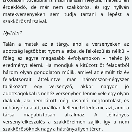
iskolában továbbra is maximálisan helytáll, matekórán
érdeklődő, de már nem szakkörös, és így nyilván
matekversenyeken sem tudja tartani a lépést a
szakkörös társaival.
Nyilván?
Talán a matek az a tárgy, ahol a versenyeken az
adottság legtöbbet nyom a latba, de felkészülés nélkül –
főleg az egyre magasabb évfolyamokon – nehéz jó
eredményt elérni. Ha mondjuk a kitűzött öt feladatból
három olyan gondolaton múlik, amivel az elmúlt tíz év
feladatsorait áttekintve már háromszor-négyszer
találkozott egy versenyző, akkor nagyon jó
adottságokkal is nehéz versenyben lennie vele egy olyan
diáknak, aki nem látott még hasonló megfontolást, és
néhány óra alatt, önállóan kellene felfedeznie azt, amit a
társa magabiztosan alkalmaz. A célirányos
versenyfelkészülés a szakköreimen zajlik, így a nem
szakkörösöknek nagy a hátránya ilyen téren.