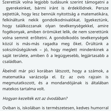
Szerettük volna legjobb tudásunk szerint támogatni a
gyerekeinket, bármi iránt is érdeklődnek. Persze
sejtettük, hogy lesz bennük nyitottság a matematikára,
felkínáltunk nekik gondolkodnivalókat. Igyekeztünk,
hogy találkozzanak olyan tevékenységekkel, amire
fogékonyak, amiben örömüket lelik, de nem szerettünk
volna semmit erőltetni. A gondolkodós tevékenységek
közül is más-más ragadta meg őket. Örültünk a
sokszínűségüknek – jó, hogy meglett mindenkinek a
saját területe, amiben ő a legügyesebb, legjártasabb a
családban.
Ábelnél már pici korában látszott, hogy a számok, a
matematika varázsolja el. Ez az ovis rajzain is
megmutatkozott, és a mondandójának is általában
matekos tartalma volt.
Hogyan kezelték ezt az óvodában?
Oviban is, iskolában is természetesen, kedves humorral