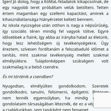
Igen! Jó dolog, hogy a KöMaL-feladatok kikapcsolnak, de
egy nagyobb teret próbáltam velük betölteni. Tetten
értem magamban egy szellemi kapacitást, aminek a
kihasználatlansága hiányérzetet keltett bennem.
Az iskola nyüzsgése után otthon is nagy a népsűrűség,
így szociális téren mindig fel vagyok töltve. Egyre
idősebbek a fiaink, így abba az irányba halad az életünk,
hogy lesz lehetőségem új tevékenységekre. Úgy
éreztem, szívesen fordítanám a felszabaduló időmet a
tanítás, mint szakmai tevékenység mellett szakmai
elmélyülésre. Tulajdonképpen szükségem volt
szakmailag is a belső csendre.
És mi történik a csendben?
Nyugodtan, elmélyülten gondolkodom. Szeretek
gondolkodni, tanulni, felismerni, építgetni. Biztosan
nem lennék egyensúlyban, ha mindig csak a
gondolataim társaságában léteznék, de ez a véglet sem
a családunkban, sem tanárként nem fenyeget.