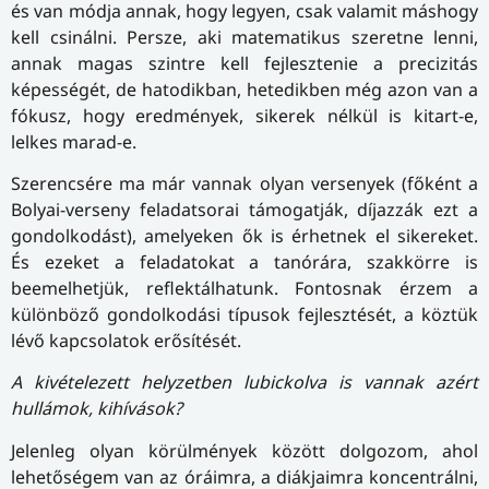
és van módja annak, hogy legyen, csak valamit máshogy
kell csinálni. Persze, aki matematikus szeretne lenni,
annak magas szintre kell fejlesztenie a precizitás
képességét, de hatodikban, hetedikben még azon van a
fókusz, hogy eredmények, sikerek nélkül is kitart-e,
lelkes marad-e.
Szerencsére ma már vannak olyan versenyek (főként a
Bolyai-verseny feladatsorai támogatják, díjazzák ezt a
gondolkodást), amelyeken ők is érhetnek el sikereket.
És ezeket a feladatokat a tanórára, szakkörre is
beemelhetjük, reflektálhatunk. Fontosnak érzem a
különböző gondolkodási típusok fejlesztését, a köztük
lévő kapcsolatok erősítését.
A kivételezett helyzetben lubickolva is vannak azért
hullámok, kihívások?
Jelenleg olyan körülmények között dolgozom, ahol
lehetőségem van az óráimra, a diákjaimra koncentrálni,