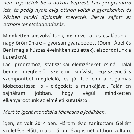
nem fejeztétek be a dokori képzést: Laci programozó
lett, te pedig nyolc évig otthon voltál a gyerekekkel és
közben tanári diplomát szereztél. Illetve zajlott az
otthoni te­het­ség­gondozás.
Mindketten abszolváltunk, de mivel a kis családunk –
nagy örömünkre – gyorsan gyarapodott (Domi, Ábel és
Beni még a húszas éveinkben születtek), elsodródtunk a
kutatástól.
Laci programoz, statisztikai elemzéseket csinál. Talál
benne megfelelő szellemi kihívást, egzisztenciális
szempontból megfelelő, és jól tud élni a rugalmas
időbeosztással is – elégedett a munkájával. Talán én
sajnáltam jobban, hogy végül mindketten
elkanyarodtunk az elméleti kutatástól.
Mert te igent mondtál a félállásra a Jedlikben.
Igen, ez volt 2014-ben. Három évig tanítottam Gellért
születése előtt, majd három évig ismét otthon voltam.