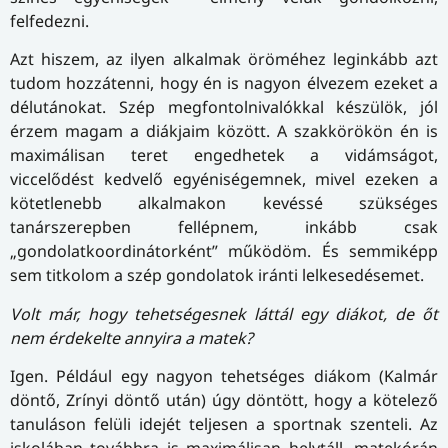
felfedezni.
Azt hiszem, az ilyen alkalmak öröméhez leginkább azt
tudom hozzátenni, hogy én is nagyon élvezem ezeket a
délutánokat. Szép megfontolnivalókkal készülök, jól
érzem magam a diákjaim között. A szakkörökön én is
maximálisan teret engedhetek a vidámságot,
viccelődést kedvelő egyéniségemnek, mivel ezeken a
kötetlenebb alkalmakon kevéssé szükséges
tanárszerepben fellépnem, inkább csak
„gondolatkoordinátorként” működöm. És semmiképp
sem titkolom a szép gondolatok iránti lelkesedésemet.
Volt már, hogy tehetségesnek láttál egy diákot, de őt
nem érdekelte annyira a matek?
Igen. Például egy nagyon tehetséges diákom (Kalmár
döntő, Zrínyi döntő után) úgy döntött, hogy a kötelező
tanuláson felüli idejét teljesen a sportnak szenteli. Az