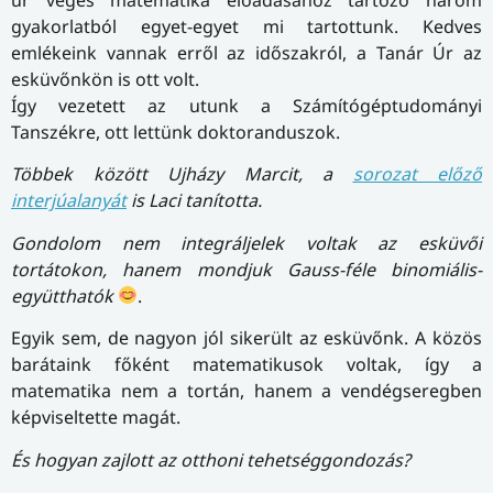
úr véges matematika előadásához tartozó három
gyakorlatból egyet-egyet mi tartottunk. Kedves
emlékeink vannak erről az időszakról, a Tanár Úr az
esküvőnkön is ott volt.
Így vezetett az utunk a Számítógéptudományi
Tanszékre, ott lettünk doktoranduszok.
Többek között Ujházy Marcit, a
sorozat előző
interjúalanyát
is Laci tanította.
Gondolom nem integráljelek voltak az esküvői
tortátokon, hanem mondjuk Gauss-féle binomiális-
együtthatók
.
Egyik sem, de nagyon jól sikerült az esküvőnk. A közös
barátaink főként matematikusok voltak, így a
matematika nem a tortán, hanem a vendégseregben
képviseltette magát.
És hogyan zajlott az otthoni tehetséggondozás?