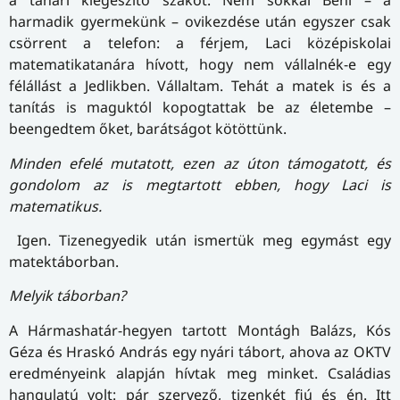
a tanári kiegészítő szakot. Nem sokkal Beni – a
harmadik gyermekünk – ovikezdése után egyszer csak
csörrent a telefon: a férjem, Laci középiskolai
matematikatanára hívott, hogy nem vállalnék-e egy
félállást a Jedlikben. Vállaltam. Tehát a matek is és a
tanítás is maguktól kopogtattak be az életembe –
beengedtem őket, barátságot kötöttünk.
Minden efelé mutatott, ezen az úton támogatott, és
gondolom az is megtartott ebben, hogy Laci is
matematikus.
Igen. Tizenegyedik után ismertük meg egymást egy
matektáborban.
Melyik táborban?
A Hármashatár-hegyen tartott Montágh Balázs, Kós
Géza és Hraskó András egy nyári tábort, ahova az OKTV
eredményeink alapján hívtak meg minket. Családias
hangulatú volt: pár szervező, tizenkét fiú és én. Itt