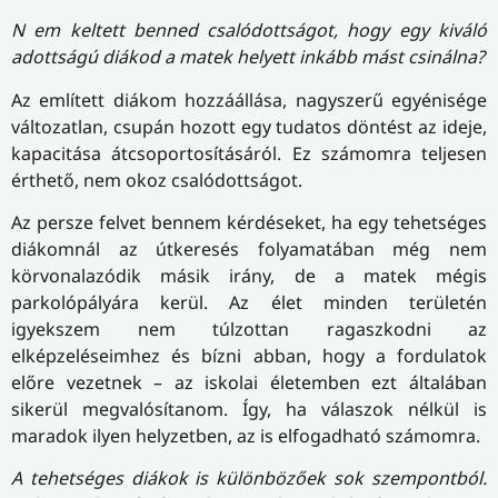
N
em keltett benned csalódottságot, hogy egy kiváló
adottságú diákod a matek helyett inkább mást csinálna?
Az említett diákom hozzáállása, nagyszerű egyénisége
változatlan, csupán hozott egy tudatos döntést az ideje,
kapacitása átcsoportosításáról. Ez számomra teljesen
érthető, nem okoz csalódottságot.
Az persze felvet bennem kérdéseket, ha egy tehetséges
diákomnál az útkeresés folyamatában még nem
körvonalazódik másik irány, de a matek mégis
parkolópályára kerül. Az élet minden területén
igyekszem nem túlzottan ragaszkodni az
elképzeléseimhez és bízni abban, hogy a fordulatok
előre vezetnek – az iskolai életemben ezt általában
sikerül megvalósítanom. Így, ha válaszok nélkül is
maradok ilyen helyzetben, az is elfogadható számomra.
A tehetséges diákok is különbözőek sok szempontból.