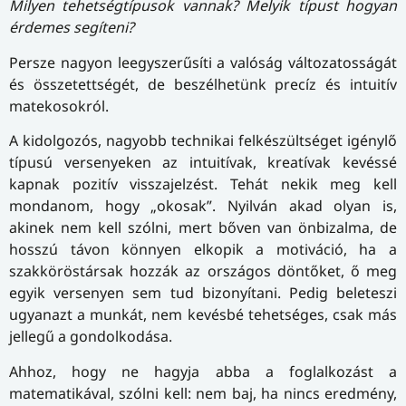
Milyen tehetségtípusok vannak? Melyik típust hogyan
érdemes segíteni?
Persze nagyon leegyszerűsíti a valóság változatosságát
és összetettségét, de beszélhetünk precíz és intuitív
matekosokról.
A kidolgozós, nagyobb technikai felkészültséget igénylő
típusú versenyeken az intuitívak, kreatívak kevéssé
kapnak pozitív visszajelzést. Tehát nekik meg kell
mondanom, hogy „okosak”. Nyilván akad olyan is,
akinek nem kell szólni, mert bőven van önbizalma, de
hosszú távon könnyen elkopik a motiváció, ha a
szakköröstársak hozzák az országos döntőket, ő meg
egyik versenyen sem tud bizonyítani. Pedig beleteszi
ugyanazt a munkát, nem kevésbé tehetséges, csak más
jellegű a gondolkodása.
Ahhoz, hogy ne hagyja abba a foglalkozást a
matematikával, szólni kell: nem baj, ha nincs eredmény,