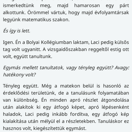
ismerkedtünk meg, majd hamarosan egy párt
alkottunk. Örömmel vártuk, hogy majd évfolyamtársak
legyünk matematikus szakon.
És így is lett.
Igen. Én a Bolyai Kollégiumban laktam, Laci pedig külsős
tag volt ugyanitt. A vizsgaidőszakban reggeltől estig ott
volt, együtt tanultunk.
Egymás mellett tanultatok, vagy tényleg együtt? Avagy:
hatékony volt?
Tényleg együtt. Még a matekon belül is hasonló az
érdeklődési területünk, de a tanulásunk folyamatában
van különbség. Én minden apró részlet átgondolása
után alakítok ki egy átfogó képet, apró lépésenként
haladok, Laci pedig inkább fordítva, egy átfogó kép
kialakítása után mélyül el a részletekben. Tanuláskor ez
hasznos volt, kiegészítettük egymást.