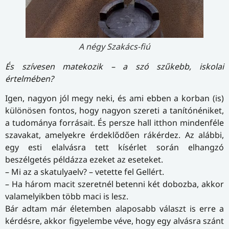
A négy Szakács-fiú
És szívesen matekozik – a szó szűkebb, iskolai
értelmében?
Igen, nagyon jól megy neki, és ami ebben a korban (is)
különösen fontos, hogy nagyon szereti a tanítónéniket,
a tudománya forrásait. És persze hall itthon mindenféle
szavakat, amelyekre érdeklődően rákérdez. Az alábbi,
egy esti elalvásra tett kísérlet során elhangzó
beszélgetés példázza ezeket az eseteket.
– Mi az a skatulyaelv? – vetette fel Gellért.
– Ha három macit szeretnél betenni két dobozba, akkor
valamelyikben több maci is lesz.
Bár adtam már életemben alaposabb választ is erre a
kérdésre, akkor figyelembe véve, hogy egy alvásra szánt