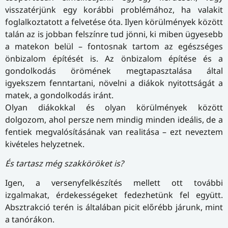
visszatérjünk egy korábbi problémához, ha valakit
foglalkoztatott a felvetése óta. Ilyen körülmények között
talán az is jobban felszínre tud jönni, ki miben ügyesebb
a matekon belül – fontosnak tartom az egészséges
önbizalom építését is. Az önbizalom építése és a
gondolkodás örömének megtapasztalása által
igyekszem fenntartani, növelni a diákok nyitottságát a
matek, a gondolkodás iránt.
Olyan diákokkal és olyan körülmények között
dolgozom, ahol persze nem mindig minden ideális, de a
fentiek megvalósításának van realitása – ezt neveztem
kivételes helyzetnek.
És tartasz még szakköröket is?
Igen, a versenyfelkészítés mellett ott további
izgalmakat, érdekességeket fedezhetünk fel együtt.
Absztrakció terén is általában picit előrébb járunk, mint
a tanórákon.