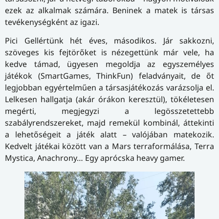
ezek az alkalmak számára. Beninek a matek is társas
tevékenységként az igazi.
Pici Gellértünk hét éves, másodikos. Jár sakkozni,
szöveges kis fejtörőket is nézegettünk már vele, ha
kedve támad, ügyesen megoldja az egyszemélyes
játékok (SmartGames, ThinkFun) feladványait, de őt
legjobban egyértelműen a társasjátékozás varázsolja el.
Lelkesen hallgatja (akár órákon keresztül), tökéletesen
megérti, megjegyzi a legösszetettebb
szabályrendszereket, majd remekül kombinál, áttekinti
a lehetőségeit a játék alatt – valójában matekozik.
Kedvelt játékai között van a Mars terraformálása, Terra
Mystica, Anachrony… Egy aprócska heavy gamer.