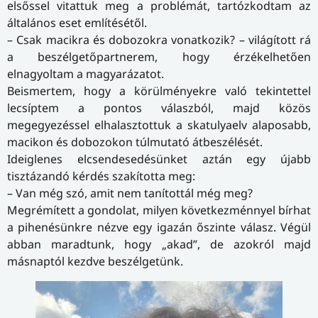
elsőssel vitattuk meg a problémát, tartózkodtam az
általános eset említésétől.
– Csak macikra és dobozokra vonatkozik? – világított rá
a beszélgetőpartnerem, hogy érzékelhetően
elnagyoltam a magyarázatot.
Beismertem, hogy a körülményekre való tekintettel
lecsíptem a pontos válaszból, majd közös
megegyezéssel elhalasztottuk a skatulyaelv alaposabb,
macikon és dobozokon túlmutató átbeszélését.
Ideiglenes elcsendesedésünket aztán egy újabb
tisztázandó kérdés szakította meg:
– Van még szó, amit nem tanítottál még meg?
Megrémített a gondolat, milyen következménnyel bírhat
a pihenésünkre nézve egy igazán őszinte válasz. Végül
abban maradtunk, hogy „akad”, de azokról majd
másnaptól kezdve beszélgetünk.