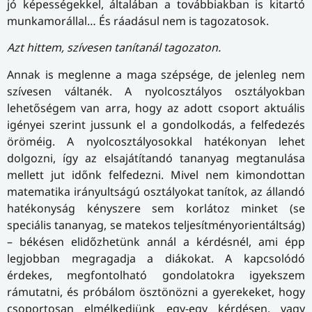
jó képességekkel, általában a továbbiakban is kitartó
munkamorállal… És ráadásul nem is tagozatosok.
Azt hittem
,
szívesen tanítanál tagozaton.
Annak is meglenne a maga szépsége, de jelenleg nem
szívesen váltanék. A nyolcosztályos osztályokban
lehetőségem van arra, hogy az adott csoport aktuális
igényei szerint jussunk el a gondolkodás, a felfedezés
öröméig. A nyolcosztályosokkal hatékonyan lehet
dolgozni, így az elsajátítandó tananyag megtanulása
mellett jut időnk felfedezni. Mivel nem kimondottan
matematika irányultságú osztályokat tanítok, az állandó
hatékonyság kényszere sem korlátoz minket (se
speciális tananyag, se matekos teljesítményorientáltság)
– békésen elidőzhetünk annál a kérdésnél, ami épp
legjobban megragadja a diákokat. A kapcsolódó
érdekes, megfontolható gondolatokra igyekszem
rámutatni, és próbálom ösztönözni a gyerekeket, hogy
csoportosan elmélkedjünk egy-egy kérdésen, vagy