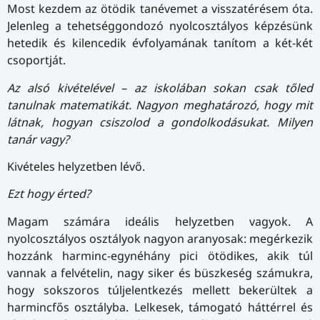
Most kezdem az ötödik tanévemet a visszatérésem óta.
Jelenleg a tehetséggondozó nyolcosztályos képzésünk
hetedik és kilencedik évfolyamának tanítom a két-két
csoportját.
Az alsó kivételével –
az iskolában
sokan csak tőled
tanulnak matematikát. Nagyon meghatározó, hogy mit
látnak, hogyan csiszolod a gondolkodásukat. Milyen
tanár vagy?
Kivételes helyzetben lévő.
Ezt hogy érted?
Magam számára ideális helyzetben vagyok. A
nyolcosztályos osztályok nagyon aranyosak: megérkezik
hozzánk harminc-egynéhány pici ötödikes, akik túl
vannak a felvételin, nagy siker és büszkeség számukra,
hogy sokszoros túljelentkezés mellett bekerültek a
harmincfős osztályba. Lelkesek, támogató háttérrel és