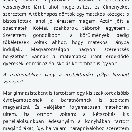
versenyekre járni, ahol megerősítést és élményeket
szereztem. A többnapos döntők egy matekos közeget is
biztosítottak, ahol jól éreztem magam. Aztán jött a
specmatek, KöMaL, szakkörök, táborok, egyetem…
Szerettem gondolkodni, a körülmények pedig
tökéletesek voltak ahhoz, hogy matekos irányba
induljak. Magyarországon nagyon szerencsés
helyzetben vannak a matematika iránt érdeklődő
gyerekek, ez már az én iskolás koromban is így volt.
A matematikusi vagy a matektanári pálya kezdett
vonzani?
Már gimnazistaként is tartottam egy kis szakkört alsóbb
évfolyamosoknak, a barátnőmnek is szoktam
magyarázni. És valójában folyamatosan matekórán
ültem, ha otthon voltam: a kétszobás kis
panellakásunkban édesanyám a konyhában tartott
magánórákat, így, ha valami harapnivalóhoz szerettem