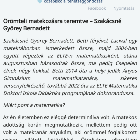
középiskola
,
tehetséggondozás
Facebook
Nyomtatás
Örömteli matekozásra teremtve – Szakácsné
Györey Bernadett
Szakácsné Györey Bernadett, Betti férjével, Lacival egy
matektáborban ismerkedett össze, majd 2004-ben
együtt végeztek az ELTE-n matematikusként, utána
augusztusban házasodtak össze, ma pedig Csepelen
élnek négy fi
u
kkal. Betti
2014 óta a helyi Jedlik Ányos
Gimnázium matematikatanára, sikeres
versenyfelkészítő, továbbá 2022 óta az ELTE Matematika
Doktori Iskola Didaktika programjának doktorandusza.
Miért pont a matematika?
Az én életemben ez eléggé determinálva volt. A matekos
adottság korán megmutatkozik, mellettem pedig ott
volt a matektanár anyukám, aki örömmel foglalkozott
velem, ellátott fejtörőkkel. Ötödikben elkezdtem