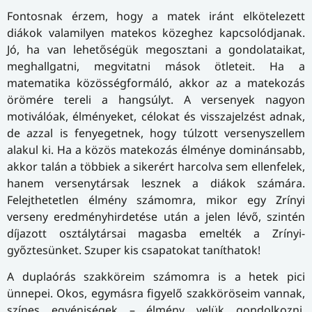
Fontosnak érzem, hogy a matek iránt elkötelezett
diákok valamilyen matekos közeghez kapcsolódjanak.
Jó, ha van lehetőségük megosztani a gondolataikat,
meghallgatni, megvitatni mások ötleteit. Ha a
matematika közösségformáló, akkor az a matekozás
örömére tereli a hangsúlyt. A versenyek nagyon
motiválóak, élményeket, célokat és visszajelzést adnak,
de azzal is fenyegetnek, hogy túlzott versenyszellem
alakul ki. Ha a közös matekozás élménye dominánsabb,
akkor talán a többiek a sikerért harcolva sem ellenfelek,
hanem versenytársak lesznek a diákok számára.
Felejthetetlen élmény számomra, mikor egy Zrínyi
verseny eredményhirdetése után a jelen lévő, szintén
díjazott osztálytársai magasba emelték a Zrínyi-
győztesünket. Szuper kis csapatokat taníthatok!
A duplaórás szakköreim számomra is a hetek pici
ünnepei. Okos, egymásra figyelő szakköröseim vannak,
színes egyéniségek – élmény velük gondolkozni,