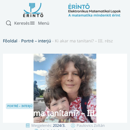
Keresés
Menü
Főoldal
-
Portré – interjú
-
Ki akar ma tanítani? – III. rész
PORTRÉ – INTERJÚ
Ki akar ma tanítani? – III. rész
Megjelenés:
2024/3.
Paulovics Zoltán