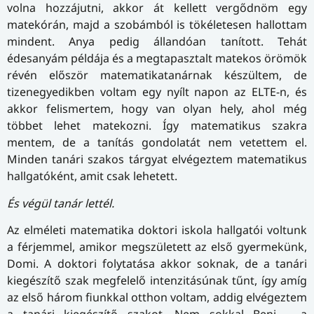
volna hozzájutni, akkor át kellett vergődnöm egy
matekórán, majd a szobámból is tökéletesen hallottam
mindent. Anya pedig állandóan tanított. Tehát
édesanyám példája és a megtapasztalt matekos örömök
révén először matematikatanárnak készültem, de
tizenegyedikben voltam egy nyílt napon az ELTE-n, és
akkor felismertem, hogy van olyan hely, ahol még
többet lehet matekozni. Így matematikus szakra
mentem, de a tanítás gondolatát nem vetettem el.
Minden tanári szakos tárgyat elvégeztem matematikus
hallgatóként, amit csak lehetett.
És végül tanár lettél.
Az elméleti matematika doktori iskola hallgatói voltunk
a férjemmel, amikor megszületett az első gyermekünk,
Domi. A doktori folytatása akkor soknak, de a tanári
kiegészítő szak megfelelő intenzitásúnak tűnt, így amíg
az első három fiunkkal otthon voltam, addig elvégeztem