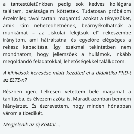
a tantestületünkben pedig sok kedves kollégára
találtam, barátságaim köttettek. Tudatosan próbálom
érzelmileg távol tartani magamtól azokat a tényezőket,
amik rám nehezedhetnének, beárnyékolhatnák a
munkámat – az „iskolai felejtsük el” rekeszembe
irányítom, ami hátráltatna, és egyelőre elégséges a
rekesz kapacitása. Így szakmai tekintetben nem
mondhatom, hogy jellemzőek a hullámok, inkább
megoldandó feladatokkal, lehetőségekkel találkozom.
A kihívások keresése miatt kezdted el a didaktika PhD-t
az ELTE-n?
Részben igen. Lelkesen vetettem bele magamat a
tanításba, és élvezem azóta is. Maradt azonban bennem
hiányérzet. És észrevettem, hogy minden hónapban
várom a tizedikét.
Megjelenik az új KöMaL…