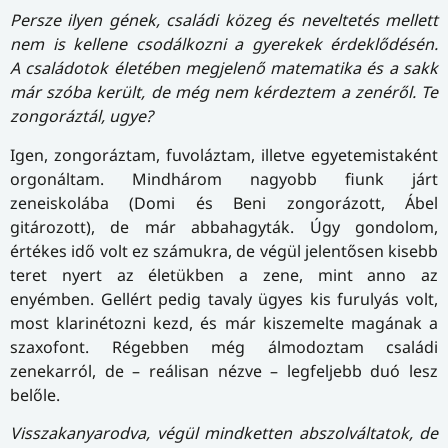
Persze ilyen gének, családi közeg és neveltetés mellett
nem is kellene csodálkozni
a gyerekek érdeklődésén
.
A családotok életében megjelenő matematika és a sakk
már szóba került, de még nem kérdeztem a zenéről. Te
zongoráztál, ugye?
Igen, zongoráztam, fuvoláztam, illetve egyetemistaként
orgonáltam. Mindhárom nagyobb fiunk járt
zeneiskolába (Domi és Beni zongorázott, Ábel
gitározott), de már abbahagyták. Úgy gondolom,
értékes idő volt ez számukra, de végül jelentősen kisebb
teret nyert az életükben a zene, mint anno az
enyémben. Gellért pedig tavaly ügyes kis furulyás volt,
most klarinétozni kezd, és már kiszemelte magának a
szaxofont. Régebben még álmodoztam családi
zenekarról, de – reálisan nézve – legfeljebb duó lesz
belőle.
Visszakanyarodva, végül mindketten abszolváltatok, de