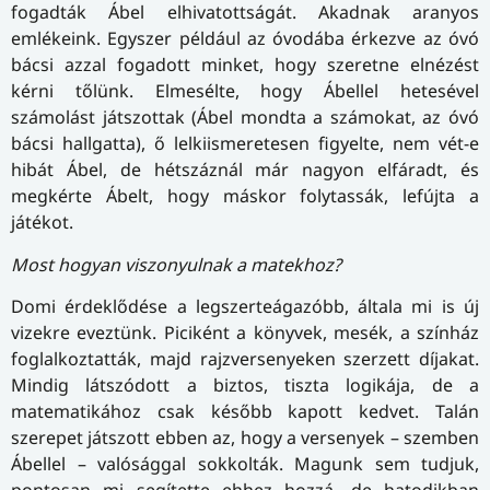
fogadták Ábel elhivatottságát. Akadnak aranyos
emlékeink. Egyszer például az óvodába érkezve az óvó
bácsi azzal fogadott minket, hogy szeretne elnézést
kérni tőlünk. Elmesélte, hogy Ábellel hetesével
számolást játszottak (Ábel mondta a számokat, az óvó
bácsi hallgatta), ő lelkiismeretesen figyelte, nem vét-e
hibát Ábel, de hétszáznál már nagyon elfáradt, és
megkérte Ábelt, hogy máskor folytassák, lefújta a
játékot.
Most hogyan viszonyulnak a matekhoz?
Domi érdeklődése a legszerteágazóbb, általa mi is új
vizekre eveztünk. Piciként a könyvek, mesék, a színház
foglalkoztatták, majd rajzversenyeken szerzett díjakat.
Mindig látszódott a biztos, tiszta logikája, de a
matematikához csak később kapott kedvet. Talán
szerepet játszott ebben az, hogy a versenyek – szemben
Ábellel – valósággal sokkolták. Magunk sem tudjuk,