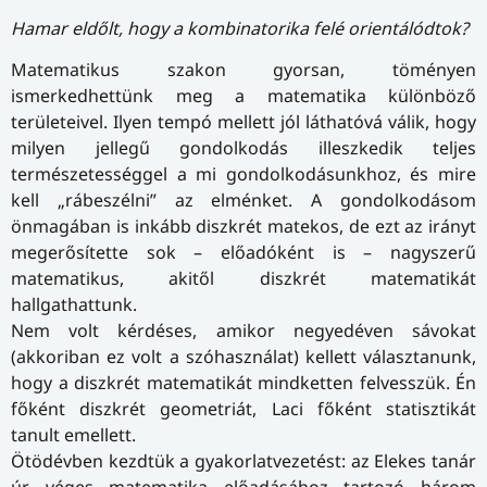
Hamar eldőlt, hogy a kombinatorika felé orientálódtok?
Matematikus szakon gyorsan, töményen
ismerkedhettünk meg a matematika különböző
területeivel. Ilyen tempó mellett jól láthatóvá válik, hogy
milyen jellegű gondolkodás illeszkedik teljes
természetességgel a mi gondolkodásunkhoz, és mire
kell „rábeszélni” az elménket. A gondolkodásom
önmagában is inkább diszkrét matekos, de ezt az irányt
megerősítette sok – előadóként is – nagyszerű
matematikus, akitől diszkrét matematikát
hallgathattunk.
Nem volt kérdéses, amikor negyedéven sávokat
(akkoriban ez volt a szóhasználat) kellett választanunk,
hogy a diszkrét matematikát mindketten felvesszük. Én
főként diszkrét geometriát, Laci főként statisztikát
tanult emellett.
Ötödévben kezdtük a gyakorlatvezetést: az Elekes tanár