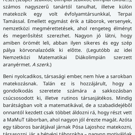
számos nagyszerű tanártól tanulhat, illetve külön
matekozik egy volt évfolyamtársunkkal, Terpai
Tamással. Emellett egymást érik a táborok, versenyek,
nemzetközi megmérettetések, ahol rengeteg élményt
és megerősítést szerezhet. Nagyon jó látni, hogy
amiben örömét leli, abban ilyen sikeres és egy szép
pálya körvonalazódik ki előtte. (Legutóbb az idei
Nemzetközi Matematikai Diákolimpián szerzett
aranyérmet.
A szerk
.)
Beni nyolcadikos, társasági ember, nem híve a sarokban
matekozásnak. Talán ez is hozzájárult, hogy a
gondolkodás szeretete számára a sakkozásban
csúcsosodott ki, illetve rutinos társasjátékos. Mindig
barátságban volt a matematikával, de a szabadidejéből
onnantól kezdett csak többet áldozni rá, hogy részt vett
a MaMuT táborban, ahol nagyon jól érezte magát. Azóta
egy táboros barátjával járnak Pósa Lajoshoz matekozni,
társasozni, jár a hétvégi táborokba – nagyon motiválóak