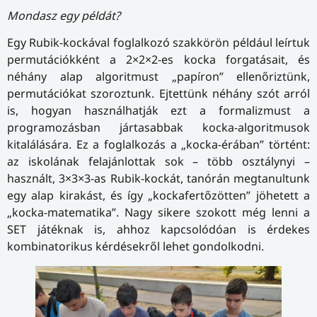
Mondasz egy példát?
Egy Rubik-kockával foglalkozó szakkörön például leírtuk
permutációkként a 2×2×2-es kocka forgatásait, és
néhány alap algoritmust „papíron” ellenőriztünk,
permutációkat szoroztunk. Ejtettünk néhány szót arról
is, hogyan használhatják ezt a formalizmust a
programozásban jártasabbak kocka-algoritmusok
kitalálására. Ez a foglalkozás a „kocka-érában” történt:
az iskolának felajánlottak sok – több osztálynyi –
használt, 3×3×3-as Rubik-kockát, tanórán megtanultunk
egy alap kirakást, és így „kockafertőzötten” jöhetett a
„kocka-matematika”. Nagy sikere szokott még lenni a
SET játéknak is, ahhoz kapcsolódóan is érdekes
kombinatorikus kérdésekről lehet gondolkodni.