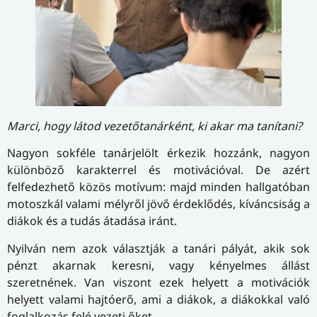
Marci, hogy látod vezetőtanárként, ki akar ma tanítani?
Nagyon sokféle tanárjelölt érkezik hozzánk, nagyon
különböző karakterrel és motivációval. De azért
felfedezhető közös motívum: majd minden hallgatóban
motoszkál valami mélyről jövő érdeklődés, kíváncsiság a
diákok és a tudás átadása iránt.
Nyilván nem azok választják a tanári pályát, akik sok
pénzt akarnak keresni, vagy kényelmes állást
szeretnének. Van viszont ezek helyett a motivációk
helyett valami hajtóerő, ami a diákok, a diákokkal való
foglalkozás felé vezeti őket.