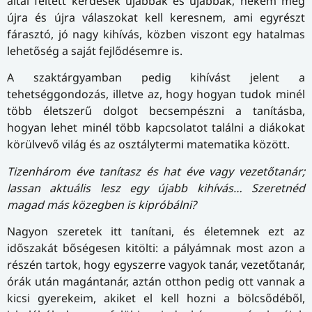
által feltett kérdések újabbak és újabbak, nekem meg
újra és újra válaszokat kell keresnem, ami egyrészt
fárasztó, jó nagy kihívás, közben viszont egy hatalmas
lehetőség a saját fejlődésemre is.
A szaktárgyamban pedig kihívást jelent a
tehetséggondozás, illetve az, hogy hogyan tudok minél
több életszerű dolgot becsempészni a tanításba,
hogyan lehet minél több kapcsolatot találni a diákokat
körülvevő világ és az osztálytermi matematika között.
Tizenhárom éve tanítasz és hat éve vagy vezetőtanár;
lassan aktuális lesz egy újabb kihívás… Szeretnéd
magad más közegben is kipróbálni?
Nagyon szeretek itt tanítani, és életemnek ezt az
időszakát bőségesen kitölti: a pályámnak most azon a
részén tartok, hogy egyszerre vagyok tanár, vezetőtanár,
órák után magántanár, aztán otthon pedig ott vannak a
kicsi gyerekeim, akiket el kell hozni a bölcsődéből,