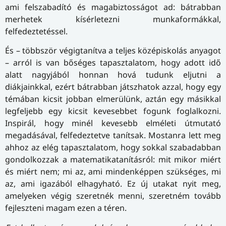
ami felszabadító és magabiztosságot ad: bátrabban
merhetek kísérletezni munkaformákkal,
felfedeztetéssel.
És – többször végigtanítva a teljes középiskolás anyagot
– arról is van bőséges tapasztalatom, hogy adott idő
alatt nagyjából honnan hová tudunk eljutni a
diákjainkkal, ezért bátrabban játszhatok azzal, hogy egy
témában kicsit jobban elmerülünk, aztán egy másikkal
legfeljebb egy kicsit kevesebbet fogunk foglalkozni.
Inspirál, hogy minél kevesebb elméleti útmutató
megadásával, felfedeztetve tanítsak. Mostanra lett meg
ahhoz az elég tapasztalatom, hogy sokkal szabadabban
gondolkozzak a matematikatanításról: mit mikor miért
és miért nem; mi az, ami mindenképpen szükséges, mi
az, ami igazából elhagyható. Ez új utakat nyit meg,
amelyeken végig szeretnék menni, szeretném tovább
fejleszteni magam ezen a téren.