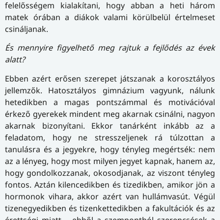
felelősségem kialakítani, hogy abban a heti három
matek órában a diákok valami körülbelül értelmeset
csináljanak.
És mennyire figyelhető meg rajtuk a fejlődés az évek
alatt?
Ebben azért erősen szerepet játszanak a korosztályos
jellemzők. Hatosztályos gimnázium vagyunk, nálunk
hetedikben a magas pontszámmal és motivációval
érkező gyerekek mindent meg akarnak csinálni, nagyon
akarnak bizonyítani. Ekkor tanárként inkább az a
feladatom, hogy ne stresszeljenek rá túlzottan a
tanulásra és a jegyekre, hogy tényleg megértsék: nem
az a lényeg, hogy most milyen jegyet kapnak, hanem az,
hogy gondolkozzanak, okosodjanak, az viszont tényleg
fontos. Aztán kilencedikben és tizedikben, amikor jön a
hormonok vihara, akkor azért van hullámvasút. Végül
tizenegyedikben és tizenkettedikben a fakultációk és az
érettségi miatt – ebből a szempontból szerencsések a