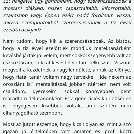
Ezt hallgatva úgy gondolnám, hogy szerencsésebbek a
mostani diákjaid, hiszen tapasztaltabb, kiforrottabb,
szakmaibb vagy. Éppen ezért hadd fordítsam vissza:
milyen szempontokból szerencsésebbek a tíz évvel
ezelőtti diákjaid?
Nem tudom, hogy kik a szerencsésebbek. Az biztos,
hogy a tíz évvel ezelőttiek mondjuk matektanárként
kevésbé jártak jól velem, mert sokkal szegényebb volt az
eszköztáram, sokkal kevésbé voltam felkészült. Viszont
megvolt a kezdetnek a nagy lendülete, annak az előnye,
hogy fiatal tanár voltam nagy tervekkel, „Ide nekem az
oroszlánt is!” mentalitással. Jobban ráértem, nem volt
családom, gyerekeim, sokkal könnyebben bent
maradtam délutánonként. És a generációs különbségek
is lényegesen kisebbek voltak, ami szintén nem
elhanyagolható szempont.
Most az jutott eszembe, hogy kicsit olyan ez, mint a szó
igazán jó értelmében vett amatőr és profi közti