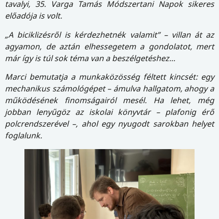
tavalyi, 35. Varga Tamás Módszertani Napok sikeres
előadója is volt.
„A biciklizésről is kérdezhetnék valamit” – villan át az
agyamon, de aztán elhessegetem a gondolatot, mert
már így is túl sok téma van a beszélgetéshez…
Marci bemutatja a munkaközösség féltett kincsét: egy
mechanikus számológépet – ámulva hallgatom, ahogy a
működésének finomságairól mesél. Ha lehet, még
jobban lenyűgöz az iskolai könyvtár – plafonig érő
polcrendszerével –, ahol egy nyugodt sarokban helyet
foglalunk.