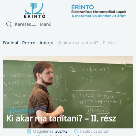
Keresés
Menü
Főoldal
-
Portré – interjú
-
Ki akar ma tanítani? – II. rész
PORTRÉ – INTERJÚ
Ki akar ma tanítani? – II. rész
Megjelenés:
2024/2.
Paulovics Zoltán