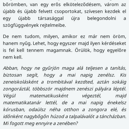
bőrömben, van egy erős elköteleződésem, várom az
újabb és újabb felvett csoportokat, szívesen kezdek el
egy újabb társasággal újra belegondolni a
szögfüggvények rejtelmeibe.
De nem tudom, milyen, amikor ez már nem öröm,
hanem nyűg. Lehet, hogy egyszer majd ilyen kérdéseket
is fel kell tennem magamnak. Örülök, hogy egyelőre
nem kell.
Abban, hogy ne gyűrjön maga alá teljesen a tanítás,
biztosan segít, hogy a mai napig zenélsz. Kis
zeneiskolásként a trombitával kezdted, aztán sokáig
zongoráztál, többször majdnem zenészi pályára léptél.
Végül matematikusként végeztél, majd
matematikatanár lettél, de a mai napig énekelsz
kórusban, odaülsz néha otthon a zongora elé, és
időnként nagybőgőn húzod a talpalávalót a táncházban.
Mi fogott meg ennyire a zenében?