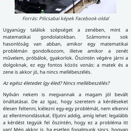
Forrás: Pilicsabai képek Facebook-oldal
Ugyanúgy találok szépséget a zenében, mint a
matematikai gondolatokban. Számomra sok
hasonlóság van abban, amikor egy matematikai
problémán gondolkozom, illetve amikor a zenét
művelem, próbálok, gyakorlok. Őszintén végére járni a
dolgoknak, ez egy fontos közös vonás: a matek és a
zene is akkor jó, ha nincs mellébeszélés.
Az egész életedet így éled? Nincs mellébeszélés?
Nyilván nekem is megvannak a magam jól bevált
önáltatásai. De az igaz, hogy szeretem a kérdéseket
élesen feltenni, kiélezni egy-egy problémát, nem elkenni
az ellentmondásokat. Eljutni addig, amíg lehet: legalább
a kérdést tegyük fel őszintén, hogy ez a probléma itt
van! Még akkor is, ha esetleg fogalmunk sincs, hogyan