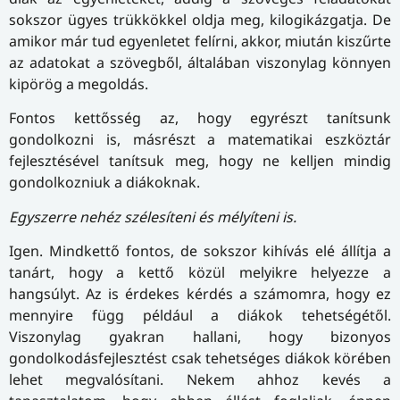
sokszor ügyes trükkökkel oldja meg, kilogikázgatja. De
amikor már tud egyenletet felírni, akkor, miután kiszűrte
az adatokat a szövegből, általában viszonylag könnyen
kipörög a megoldás.
Fontos kettősség az, hogy egyrészt tanítsunk
gondolkozni is, másrészt a matematikai eszköztár
fejlesztésével tanítsuk meg, hogy ne kelljen mindig
gondolkozniuk a diákoknak.
Egyszerre nehéz szélesíteni és mélyíteni is.
Igen. Mindkettő fontos, de sokszor kihívás elé állítja a
tanárt, hogy a kettő közül melyikre helyezze a
hangsúlyt. Az is érdekes kérdés a számomra, hogy ez
mennyire függ például a diákok tehetségétől.
Viszonylag gyakran hallani, hogy bizonyos
gondolkodásfejlesztést csak tehetséges diákok körében
lehet megvalósítani. Nekem ahhoz kevés a