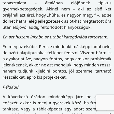
tapasztalata – általában előjönnek tipikus
gyermekbetegségek. Akinél nem – aki az első két
órájánál azt érzi, hogy „hűha, ez nagyon megy!” –, az se
dőlhet hátra, elég jellegzetesek az öt-hat megtartott óra
után előjövő, addig feltorlódott hiányosságok.
Én azt hiszem inkább az utóbbi kategóriába tartoztam.
Én meg az elsőbe. Persze mindenki másképp indul neki,
de azért alaptípusokat fel lehet fedezni. Viszont bármi is
a gyakorlat íve, nagyon fontos, hogy amikor problémák
jelentkeznek, akkor ne azt mondjuk, hogy minden rossz,
hanem tudjunk kijelölni pontos, jól szemmel tartható
részcélokat, apró kis projekteket.
Például?
A következő órádon mindenképp járd be a terem
egészét, akkor is menj a gyerekek közé, ha frontálisan
tanítasz. Vagy a táblaképedet egy adott szempontból