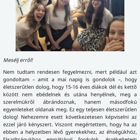
Mesélj erről!
Nem tudtam rendesen fegyelmezni, mert például azt
gondoltam – amit a mai napig is gondolok –, hogy
életszerűtlen dolog, hogy 15-16 éves diákok dél és kettő
között nem ebédelnek és utána henyélnek, meg a
szerelmükről ábrándoznak, hanem másodfokú
egyenleteket oldanak meg. Ez egy teljesen életszerűtlen
dolog! Nehezemre esett következetesen képviselni az
ezzel járó kényszert. Viszont megértettem, hogy ha az
ebben a helyzetben lévő gyerekekhez, az éhségükhöz,
fáradtságukhoz empátiával fordulok, érzékeltetem