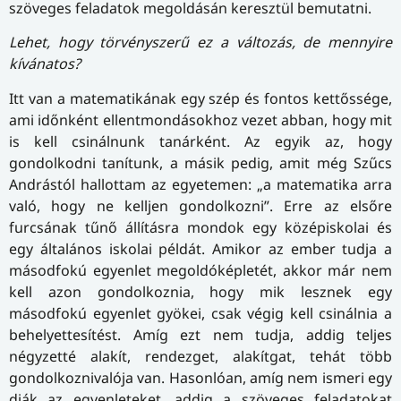
szöveges feladatok megoldásán keresztül bemutatni.
Lehet, hogy törvényszerű ez a változás, de mennyire
kívánatos?
Itt van a matematikának egy szép és fontos kettőssége,
ami időnként ellentmondásokhoz vezet abban, hogy mit
is kell csinálnunk tanárként. Az egyik az, hogy
gondolkodni tanítunk, a másik pedig, amit még Szűcs
Andrástól hallottam az egyetemen: „a matematika arra
való, hogy ne kelljen gondolkozni”. Erre az elsőre
furcsának tűnő állításra mondok egy középiskolai és
egy általános iskolai példát. Amikor az ember tudja a
másodfokú egyenlet megoldóképletét, akkor már nem
kell azon gondolkoznia, hogy mik lesznek egy
másodfokú egyenlet gyökei, csak végig kell csinálnia a
behelyettesítést. Amíg ezt nem tudja, addig teljes
négyzetté alakít, rendezget, alakítgat, tehát több
gondolkoznivalója van. Hasonlóan, amíg nem ismeri egy
diák az egyenleteket, addig a szöveges feladatokat