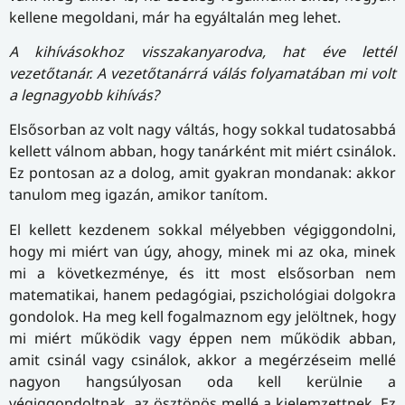
kellene megoldani, már ha egyáltalán meg lehet.
A kihívásokhoz visszakanyarodva, hat éve lettél
vezetőtanár. A vezetőtanárrá válás folyamatában mi volt
a legnagyobb kihívás?
Elsősorban az volt nagy váltás, hogy sokkal tudatosabbá
kellett válnom abban, hogy tanárként mit miért csinálok.
Ez pontosan az a dolog, amit gyakran mondanak: akkor
tanulom meg igazán, amikor tanítom.
El kellett kezdenem sokkal mélyebben végiggondolni,
hogy mi miért van úgy, ahogy, minek mi az oka, minek
mi a következménye, és itt most elsősorban nem
matematikai, hanem pedagógiai, pszichológiai dolgokra
gondolok. Ha meg kell fogalmaznom egy jelöltnek, hogy
mi miért működik vagy éppen nem működik abban,
amit csinál vagy csinálok, akkor a megérzéseim mellé
nagyon hangsúlyosan oda kell kerülnie a
végiggondoltnak, az ösztönös mellé a kielemzettnek. Ez