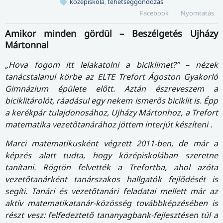
középiskola
,
tehetséggondozás
Facebook
Nyomtatás
Amikor minden gördül – Beszélgetés Ujházy
Mártonnal
„Hova fogom itt lelakatolni a biciklimet?” – nézek
tanácstalanul körbe az ELTE Trefort Ágoston Gyakorló
Gimnázium épülete előtt. Aztán észreveszem a
biciklitárolót, ráadásul egy nekem ismerős biciklit is. Épp
a kerékpár tu­laj­do­no­sá­hoz, Ujházy Mártonhoz, a Trefort
matematika vezetőtanárához jöttem interjút készíteni .
Marci matematikusként végzett 2011-ben, de már a
képzés alatt tudta, hogy középiskolában szeretne
tanítani. Rögtön felvették a Trefortba, ahol azóta
vezetőtanárként tanárszakos hallgatók fejlődését is
segíti. Tanári és vezetőtanári feladatai mellett már az
aktív matematikatanár-közösség továbbképzésében is
részt vesz: felfedeztető tananyagbank-fejlesztésen túl a