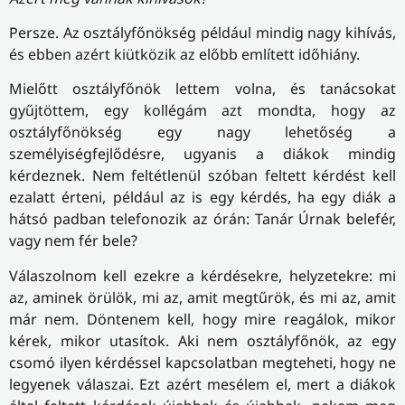
Persze. Az osztályfőnökség például mindig nagy kihívás,
és ebben azért kiütközik az előbb említett időhiány.
Mielőtt osztályfőnök lettem volna, és tanácsokat
gyűjtöttem, egy kollégám azt mondta, hogy az
osztályfőnökség egy nagy lehetőség a
személyiségfejlődésre, ugyanis a diákok mindig
kérdeznek. Nem feltétlenül szóban feltett kérdést kell
ezalatt érteni, például az is egy kérdés, ha egy diák a
hátsó padban telefonozik az órán: Tanár Úrnak belefér,
vagy nem fér bele?
Válaszolnom kell ezekre a kérdésekre, helyzetekre: mi
az, aminek örülök, mi az, amit megtűrök, és mi az, amit
már nem. Döntenem kell, hogy mire reagálok, mikor
kérek, mikor utasítok. Aki nem osztályfőnök, az egy
csomó ilyen kérdéssel kapcsolatban megteheti, hogy ne
legyenek válaszai. Ezt azért mesélem el, mert a diákok