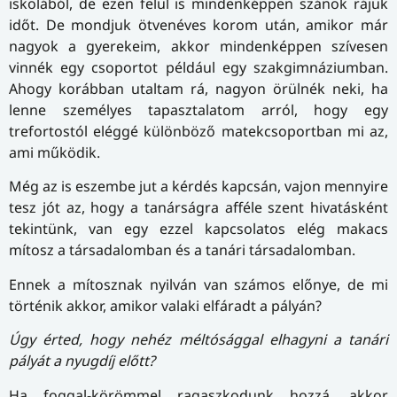
iskolából, de ezen felül is mindenképpen szánok rájuk
időt. De mondjuk ötvenéves korom után, amikor már
nagyok a gyerekeim, akkor mindenképpen szívesen
vinnék egy csoportot például egy szakgimnáziumban.
Ahogy korábban utaltam rá, nagyon örülnék neki, ha
lenne személyes tapasztalatom arról, hogy egy
trefortostól eléggé különböző matekcsoportban mi az,
ami működik.
Még az is eszembe jut a kérdés kapcsán, vajon mennyire
tesz jót az, hogy a tanárságra afféle szent hivatásként
tekintünk, van egy ezzel kapcsolatos elég makacs
mítosz a társadalomban és a tanári társadalomban.
Ennek a mítosznak nyilván van számos előnye, de mi
történik akkor, amikor valaki elfáradt a pályán?
Úgy érted, hogy nehéz méltósággal elhagyni a tanári
pályát a nyugdíj előtt?
Ha foggal-körömmel ragaszkodunk hozzá, akkor