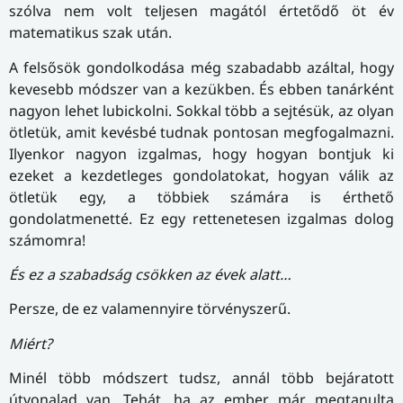
szólva nem volt teljesen magától értetődő öt év
matematikus szak után.
A felsősök gondolkodása még szabadabb azáltal, hogy
kevesebb módszer van a kezükben. És ebben tanárként
nagyon lehet lubickolni. Sokkal több a sejtésük, az olyan
ötletük, amit kevésbé tudnak pontosan megfogalmazni.
Ilyenkor nagyon izgalmas, hogy hogyan bontjuk ki
ezeket a kezdetleges gondolatokat, hogyan válik az
ötletük egy, a többiek számára is érthető
gondolatmenetté. Ez egy rettenetesen izgalmas dolog
számomra!
És ez a szabadság csökken az évek alatt…
Persze, de ez valamennyire törvényszerű.
Miért?
Minél több módszert tudsz, annál több bejáratott
útvonalad van. Tehát, ha az ember már megtanulta