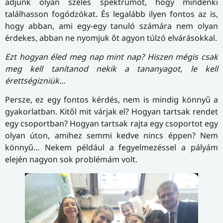
adjunk olyan széles spektrumot, hogy mindenki
találhasson fogódzókat. És legalább ilyen fontos az is,
hogy abban, ami egy-egy tanuló számára nem olyan
érdekes, abban ne nyomjuk őt agyon túlzó elvárásokkal.
Ezt hogyan éled meg nap mint nap? Hiszen mégis csak
meg kell tanítanod nekik a tananyagot, le kell
érettségizniük…
Persze, ez egy fontos kérdés, nem is mindig könnyű a
gyakorlatban. Kitől mit várjak el? Hogyan tartsak rendet
egy csoportban? Hogyan tartsak rajta egy csoportot egy
olyan úton, amihez semmi kedve nincs éppen? Nem
könnyű… Nekem például a fegyelmezéssel a pályám
elején nagyon sok problémám volt.