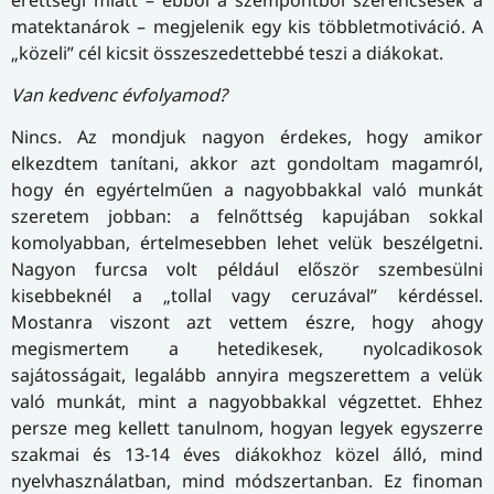
matektanárok – megjelenik egy kis többletmotiváció. A
„közeli” cél kicsit összeszedettebbé teszi a diákokat.
Van kedvenc évfolyamod?
Nincs. Az mondjuk nagyon érdekes, hogy amikor
elkezdtem tanítani, akkor azt gondoltam magamról,
hogy én egyértelműen a nagyobbakkal való munkát
szeretem jobban: a felnőttség kapujában sokkal
komolyabban, értelmesebben lehet velük beszélgetni.
Nagyon furcsa volt például először szembesülni
kisebbeknél a „tollal vagy ceruzával” kérdéssel.
Mostanra viszont azt vettem észre, hogy ahogy
megismertem a hetedikesek, nyolcadikosok
sajátosságait, legalább annyira megszerettem a velük
való munkát, mint a nagyobbakkal végzettet. Ehhez
persze meg kellett tanulnom, hogyan legyek egyszerre
szakmai és 13-14 éves diákokhoz közel álló, mind
nyelvhasználatban, mind módszertanban. Ez finoman