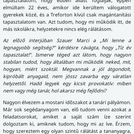
tapasztalatom, hogy ebben állást foglaljak, éppen
elmúltam 22 éves, amikor ide kerültem válogatott
gyerekek közé, és a Treforton kívül csak magántanítási
tapasztalatom van. Azt tudom, hogy mi működik itt, de
más iskolákra, helyzetekre nincs elég rálátásom.
Az előző interjúban Szauer Marci a „Mi lenne a
legnagyobb segítség?” kérdésre rávágta, hogy „Tíz év
tapasztalat!”. Ismerve téged azt látom, hogy nagyon
stabilan tudod, hogy általában mi működik neked, mit,
hogyan, miért szoktál. Megvannak a jól átgondolt,
kipróbált anyagaid, nem jössz zavarba egy váratlan
helyzettől. Hadd legyek egy kicsit provokatív: miben
nem vagy még tanár, hol akarsz még fejlődni?
Nagyon élvezem a mostani időszakot a tanári pályámon.
Már sok segédanyagom van, elő tudom venni azokat a
feladatsorokat, amiket a saját szám íze szerint
dolgoztam ki, amiknek tudom, hogy mi az íve. Érzem,
hogy szereztem egy olyan szintű rálátást a tananyagra,