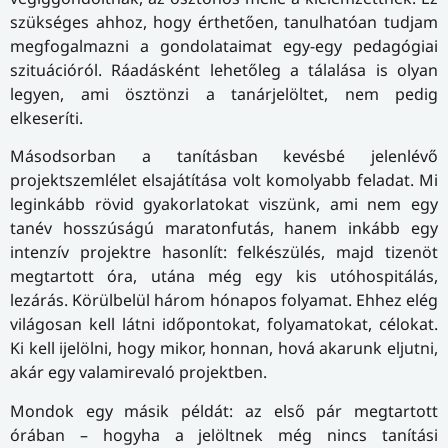
szükséges ahhoz, hogy érthetően, tanulhatóan tudjam
megfogalmazni a gondolataimat egy-egy pedagógiai
szituációról. Ráadásként lehetőleg a tálalása is olyan
legyen, ami ösztönzi a tanárjelöltet, nem pedig
elkeseríti.
Másodsorban a tanításban kevésbé jelenlévő
projektszemlélet elsajátítása volt komolyabb feladat. Mi
leginkább rövid gyakorlatokat viszünk, ami nem egy
tanév hosszúságú maratonfutás, hanem inkább egy
intenzív projektre hasonlít: felkészülés, majd tizenöt
megtartott óra, utána még egy kis utóhospitálás,
lezárás. Körülbelül három hónapos folyamat. Ehhez elég
világosan kell látni időpontokat, folyamatokat, célokat.
Ki kell ijelölni, hogy mikor, honnan, hová akarunk eljutni,
akár egy valamirevaló projektben.
Mondok egy másik példát: az első pár megtartott
órában – hogyha a jelöltnek még nincs tanítási