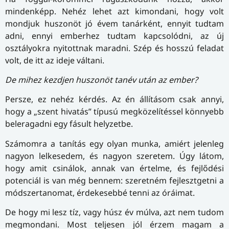
mindenképp. Nehéz lehet azt kimondani, hogy volt
mondjuk huszonöt jó évem tanárként, ennyit tudtam
adni, ennyi emberhez tudtam kapcsolódni, az új
osztályokra nyitottnak maradni. Szép és hosszú feladat
volt, de itt az ideje váltani.
De mihez kezdjen huszonöt tanév után az ember?
Persze, ez nehéz kérdés. Az én állításom csak annyi,
hogy a „szent hivatás” típusú megközelítéssel könnyebb
beleragadni egy fásult helyzetbe.
Számomra a tanítás egy olyan munka, amiért jelenleg
nagyon lelkesedem, és nagyon szeretem. Úgy látom,
hogy amit csinálok, annak van értelme, és fejlődési
potenciál is van még bennem: szeretném fejlesztgetni a
módszertanomat, érdekesebbé tenni az óráimat.
De hogy mi lesz tíz, vagy húsz év múlva, azt nem tudom
megmondani. Most teljesen jól érzem magam a