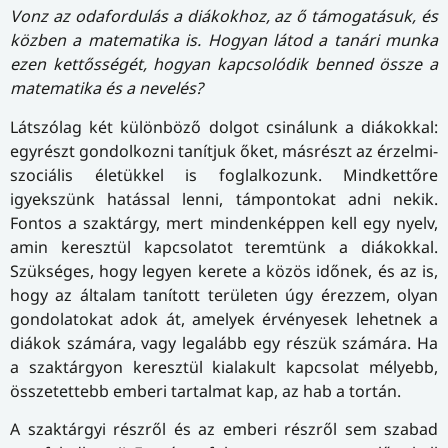
Vonz az odafordulás a diákokhoz, az ő támogatásuk, és
közben a matematika is. Hogyan látod a tanári munka
ezen kettősségét, hogyan kapcsolódik benned össze a
matematika és a nevelés?
Látszólag két különböző dolgot csinálunk a diákokkal:
egyrészt gondolkozni tanítjuk őket, másrészt az érzelmi-
szociális életükkel is foglalkozunk. Mindkettőre
igyekszünk hatással lenni, támpontokat adni nekik.
Fontos a szaktárgy, mert mindenképpen kell egy nyelv,
amin keresztül kapcsolatot teremtünk a diákokkal.
Szükséges, hogy legyen kerete a közös időnek, és az is,
hogy az általam tanított területen úgy érezzem, olyan
gondolatokat adok át, amelyek érvényesek lehetnek a
diákok számára, vagy legalább egy részük számára. Ha
a szaktárgyon keresztül kialakult kapcsolat mélyebb,
összetettebb emberi tartalmat kap, az hab a tortán.
A szaktárgyi részről és az emberi részről sem szabad