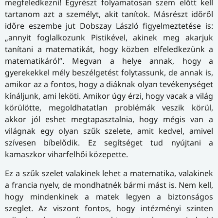
megfeledkezni! Egyrészt folyamatosan szem előtt kell
tartanom azt a személyt, akit tanítok. Másrészt időről
időre eszembe jut Dobszay László figyelmeztetése is:
„annyit foglalkozunk Pistikével, akinek meg akarjuk
tanítani a matematikát, hogy közben elfeledkezünk a
matematikáról”. Megvan a helye annak, hogy a
gyerekekkel mély beszélgetést folytassunk, de annak is,
amikor az a fontos, hogy a diáknak olyan tevékenységet
kínáljunk, ami leköti. Amikor úgy érzi, hogy vacak a világ
körülötte, megoldhatatlan problémák veszik körül,
akkor jól eshet megtapasztalnia, hogy mégis van a
világnak egy olyan szűk szelete, amit kedvel, amivel
szívesen bíbelődik. Ez segítséget tud nyújtani a
kamaszkor viharfelhői közepette.
Ez a szűk szelet valakinek lehet a matematika, valakinek
a francia nyelv, de mondhatnék bármi mást is. Nem kell,
hogy mindenkinek a matek legyen a biztonságos
szeglet. Az viszont fontos, hogy intézményi szinten