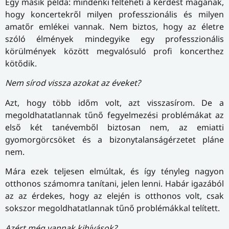
Egy másik példa: mindenki felteheti a kérdést magának,
hogy koncertekről milyen professzionális és milyen
amatőr emlékei vannak. Nem biztos, hogy az életre
szóló élmények mindegyike egy professzionális
körülmények között megvalósuló profi koncerthez
kötődik.
Nem sírod vissza azokat az éveket?
Azt, hogy több időm volt, azt visszasírom. De a
megoldhatatlannak tűnő fegyelmezési problémákat az
első két tanévemből biztosan nem, az emiatti
gyomorgörcsöket és a bizonytalanságérzetet pláne
nem.
Mára ezek teljesen elmúltak, és így tényleg nagyon
otthonos számomra tanítani, jelen lenni. Habár igazából
az az érdekes, hogy az elején is otthonos volt, csak
sokszor megoldhatatlannak tűnő problémákkal telített.
Azért még vannak kihívások?