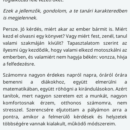
Ezek a jellemzők, gondolom, a te tanári karakteredben
is megjelennek.
Persze. Jó kérdés, miért akar az ember bármit is. Miért
kezd el olvasni egy könyvet? Vagy miért fest, zenél, tanul
valami szakmáján kívülit? Tapasztalatom szerint az
ilyesmi úgy kezdődik, hogy valami elkezd motoszkálni az
emberben, és valamiért nem hagyja békén: vonzza, hívja
a felfedezésre.
Számomra nagyon érdekes napról napra, óráról órára
bemenni a diákokhoz, együtt elmerülni a
matematikában, együtt röhögni a kirándulásokon. Azért
tanítok, mert nagyon szeretem ezt a munkát, nagyon
komfortosnak érzem, otthonos számomra, nem
stresszel. Szerencsére eljutottam a pályámon arra a
pontra, amikor a felmerülő kérdések és helyzetek
többségére vannak kialakult, működő módszereim.