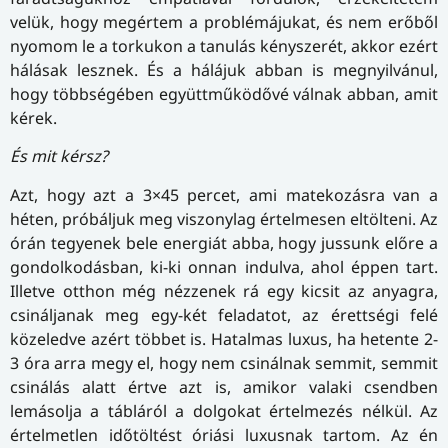
velük, hogy megértem a problémájukat, és nem erőből
nyomom le a torkukon a tanulás kényszerét, akkor ezért
hálásak lesznek. És a hálájuk abban is megnyilvánul,
hogy többségében együttműködővé válnak abban, amit
kérek.
És mit kérsz?
Azt, hogy azt a 3×45 percet, ami matekozásra van a
héten, próbáljuk meg viszonylag értelmesen eltölteni. Az
órán tegyenek bele energiát abba, hogy jussunk előre a
gondolkodásban, ki-ki onnan indulva, ahol éppen tart.
Illetve otthon még nézzenek rá egy kicsit az anyagra,
csináljanak meg egy-két feladatot, az érettségi felé
közeledve azért többet is. Hatalmas luxus, ha hetente 2-
3 óra arra megy el, hogy nem csinálnak semmit, semmit
csinálás alatt értve azt is, amikor valaki csendben
lemásolja a tábláról a dolgokat értelmezés nélkül. Az
értelmetlen időtöltést óriási luxusnak tartom. Az én