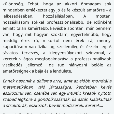
különbség. Tehát, hogy az akkori önmagam sok
mindenben emlékeztet egy jó és felkészült amatőrre – a
lelkesedésében, hozzáállásában. A mostani
hozzáállásom sokkal professzionálisabb, de időnként
emiatt talán kimértebb, kevésbé spontán: már bennem
van, hogy mit hogyan szoktam, egyértelműbb, hogy
meddig érek rá, mikortól nem érek rá, mennyi
kapacitásom van fizikailag, szellemileg és érzelmileg. A
távlatos tervezés, a kiegyensúlyozott színvonal, a
keretek világos megfogalmazása a professzionálisabb
viselkedés jellemzői, de tud hiányozni belőle az
amatőrségnek a bája és a lendülete.
Ennek hasonlít a dallama arra, amit az előbb mondtál a
matematikában való jártasságra: kezdetben kevés
eszközünk van, cserébe van egy intuitív, kreatív, nyitott,
szabad légköre a gondolkozásnak. És aztán kialakulnak
a struktúrák, eszközök, bevált módszerek, keretek…