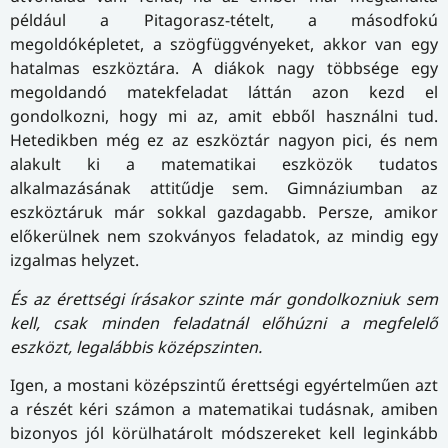
például a Pitagorasz-tételt, a másodfokú
megoldóképletet, a szögfüggvényeket, akkor van egy
hatalmas eszköztára. A diákok nagy többsége egy
megoldandó matekfeladat láttán azon kezd el
gondolkozni, hogy mi az, amit ebből használni tud.
Hetedikben még ez az eszköztár nagyon pici, és nem
alakult ki a matematikai eszközök tudatos
alkalmazásának attitűdje sem. Gimnáziumban az
eszköztáruk már sokkal gazdagabb. Persze, amikor
előkerülnek nem szokványos feladatok, az mindig egy
izgalmas helyzet.
És az érettségi írásakor szinte már gondolkozniuk sem
kell, csak minden feladatnál előhúzni a megfelelő
eszközt, legalábbis középszinten.
Igen, a mostani középszintű érettségi egyértelműen azt
a részét kéri számon a matematikai tudásnak, amiben
bizonyos jól körülhatárolt módszereket kell leginkább