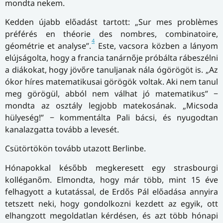
mondta nekem.
Kedden újabb előadást tartott: „Sur mes problèmes
préférés en théorie des nombres, combinatoire,
4
géométrie et analyse”.
Este, vacsora közben a lányom
elújságolta, hogy a francia tanárnője próbálta rábeszélni
a diákokat, hogy jövőre tanuljanak nála ógörögöt is. „Az
ókor híres matematikusai görögök voltak. Aki nem tanul
meg görögül, abból nem válhat jó matematikus” −
mondta az osztály legjobb matekosának. „Micsoda
hülyeség!” − kommentálta Pali bácsi, és nyugodtan
kanalazgatta tovább a levesét.
Csütörtökön tovább utazott Berlinbe.
Hónapokkal később megkeresett egy strasbourgi
kolléganőm. Elmondta, hogy már több, mint 15 éve
felhagyott a kutatással, de Erdős Pál előadása annyira
tetszett neki, hogy gondolkozni kezdett az egyik, ott
elhangzott megoldatlan kérdésen, és azt több hónapi