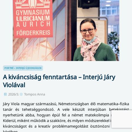
PORTRÉ – INTERJÚ
ÚJDONSÁGOK
A kiváncsiság fenntartása – Interjú Járy
Violával
2026/3.
Tompos Anna
Járy Viola magyar származású, Németországban élő matematika–fizika
tanár és tehetséggondozó. A vele készült interjúban betekintést
nyerhetünk abba, hogyan épül fel a német matekolimpia rendszere.
Kiderül, miként működik a szakköre, és milyen módszerekkel igyekszik a
kíváncsiságot és a kreatív problémamegoldást ösztönözni a tanulók
körében.