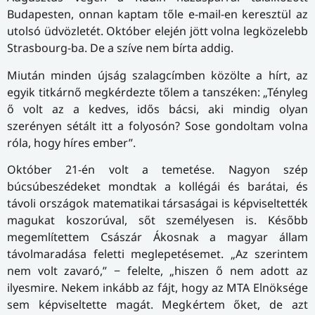
Budapesten, onnan kaptam tőle e-mail-en keresztül az
utolsó üdvözletét. Október elején jött volna legközelebb
Strasbourg-ba. De a szíve nem bírta addig.
Miután minden újság szalagcímben közölte a hírt, az
egyik titkárnő megkérdezte tőlem a tanszéken: „Tényleg
ő volt az a kedves, idős bácsi, aki mindig olyan
szerényen sétált itt a folyosón? Sose gondoltam volna
róla, hogy híres ember”.
Október 21-én volt a temetése. Nagyon szép
búcsúbeszédeket mondtak a kollégái és barátai, és
távoli országok matematikai társaságai is képviseltették
magukat koszorúval, sőt személyesen is. Később
megemlítettem Császár Ákosnak a magyar állam
távolmaradása feletti meglepetésemet. „Az szerintem
nem volt zavaró,” − felelte, „hiszen ő nem adott az
ilyesmire. Nekem inkább az fájt, hogy az MTA Elnöksége
sem képviseltette magát. Megkértem őket, de azt