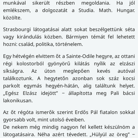
munkával sikerült részben megoldania. Ha jól
emlékszem, a dolgozatát a Studia. Math. Hungar.
közölte.
Strasbourgi látogatásai alatt sokat beszélgettünk séta
vagy kirándulás közben. Bármiyen témát fel lehetett
hozni: család, politika, történelem.
Egy hétvégén elvittem őt a Sainte-Odile hegyre, az ottani
régi kolostorból gyönyörű kilátás nyílik az elzászi
síkságra. Az úton meglepően kevés autóval
találkoztunk. A hegytetőn azonban sok száz kocsi
parkolt egymás hegyén-hátán, alig találtunk helyet.
„Egész Elzász idejött” − állapította meg Pali bácsi
lakonikusan.
Az őt régóta ismerők szerint Erdős Pál fiatalon sokkal
gyorsabb volt, mint utolsó éveiben.
De nekem még mindig nagyon fel kellett készülnöm a
látogatásaira. Néha azért tévedett. „Hülyül az öreg” −