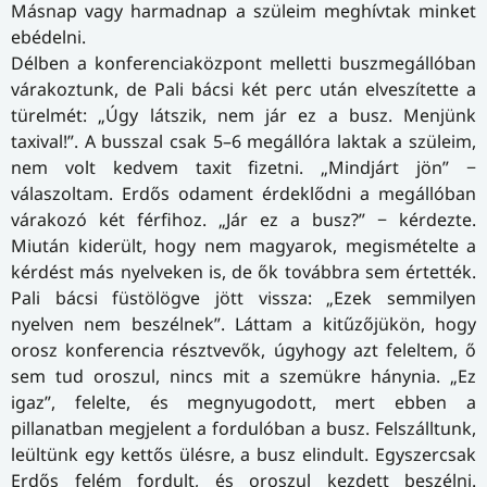
Másnap vagy harmadnap a szüleim meghívtak minket
ebédelni.
Délben a konferenciaközpont melletti buszmegállóban
várakoztunk, de Pali bácsi két perc után elveszítette a
türelmét: „Úgy látszik, nem jár ez a busz. Menjünk
taxival!”. A busszal csak 5–6 megállóra laktak a szüleim,
nem volt kedvem taxit fizetni. „Mindjárt jön” −
válaszoltam. Erdős odament érdeklődni a megállóban
várakozó két férfihoz. „Jár ez a busz?” − kérdezte.
Miután kiderült, hogy nem magyarok, megismételte a
kérdést más nyelveken is, de ők továbbra sem értették.
Pali bácsi füstölögve jött vissza: „Ezek semmilyen
nyelven nem beszélnek”. Láttam a kitűzőjükön, hogy
orosz konferencia résztvevők, úgyhogy azt feleltem, ő
sem tud oroszul, nincs mit a szemükre hánynia. „Ez
igaz”, felelte, és megnyugodott, mert ebben a
pillanatban megjelent a fordulóban a busz. Felszálltunk,
leültünk egy kettős ülésre, a busz elindult. Egyszercsak
Erdős felém fordult, és oroszul kezdett beszélni.