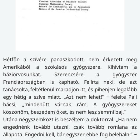
Hétfőn a szívére panaszkodott, nem érkezett meg
Amerikából a szokásos gyógyszere. Kihívtam a
háziorvosunkat. Szerencsére a gyógyszer
Franciaországban is kapható. Felírta neki, de azt
tanácsolta, feltétlenül maradjon itt, és pihenjen legalább
egy hétig a szíve miatt. „Azt nem lehet!” − felelte Pali
bácsi, „mindenütt várnak rám. A gyógyszereket
köszönöm, beszedem őket, és nem lesz semmi baj.”
Utána négyszemközt is beszéltem a doktorral. „Ha nem
engednénk tovább utazni, csak tovább romlana az
állapota. Engedni kell, bár egyszer ebbe fog belehalni” −