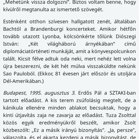
„Mehetünk vissza dolgozni”. Biztos voltam benne, hogy
kívülről megtanulta az ismertető szövegét.
Esténként otthon szívesen hallgatott zenét, általában
Bachtól a Brandenburgi koncerteket. Amikor hétfőn
tovább utazott Lyonba, kölcsönkérte tőlünk Diószegi
István: „Két világháború árnyékában” című
diplomáciatörténeti munkáját, amit a könyvespolcunkon
talált. Kicsit félve adtuk oda neki, mert nehéz lett volna
újra beszerezni, de két hét múlva visszaküldte nekünk
Sao Pauloból. (Ekkor, 81 évesen járt először és utoljára
Dél-Amerikában.)
Budapest, 1995. augusztus 3.
Erdős Pál a SZTAKI-ban
tartott előadást. A kis terem zsúfolásig megtelt, de a
kánikula ellenére minden ablakot becsuktak, hogy a
kinti útjavítás zaja ne zavarja az előadást. Tuza Zsolttal
közös egyik eredményükről beszélt, amikor Zsolt
közbeszólt: „Ez a másik irányú bizonyítás”. „Ja, persze”,
válaszolta, és el akarta kezdeni a másik bizonyítást, de