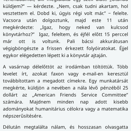
küldjem?” — kérdezte. „Nem, csak tudni akartam, hol
vesztettem el. Dobd ki, úgyis régi volt már.” − felelte.
Vacsora után dolgoztunk, majd este 11 után
megkérdezte: „Igaz, hogy neked van kulcsod
könyvtárhoz?” Igaz, feleltem, és éjfél előtt 15 perccel
már ott is voltunk. Pali bácsi akkurátusan
végigböngészte a frissen érkezett folyóiratokat. Éjjel
egykor elégedetten lépett ki a könyvtár ajtaján.
A vasárnap délelőttöt az irodámban töltöttük. Több
levelet írt, azokat faxon vagy e-mail-en keresztül
továbbítottam a megadott címekre. Egy munkatársát
megkérte, küldjön a nevében a nála lévő pénzéből 25
dollárt az „American Friends Service Committee”
számára. Majdnem minden nap adott kisebb
adományokat humanitárius célokra vagy a matematika
népszerűsítésére.
Délután megtalálta nálam, és hosszasan olvasgatta