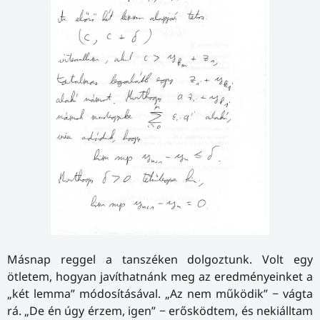
Másnap reggel a tanszéken dolgoztunk. Volt egy
ötletem, hogyan javíthatnánk meg az eredményeinket a
„két lemma” módosításával. „Az nem működik” − vágta
rá. „De én úgy érzem, igen” − erősködtem, és nekiálltam