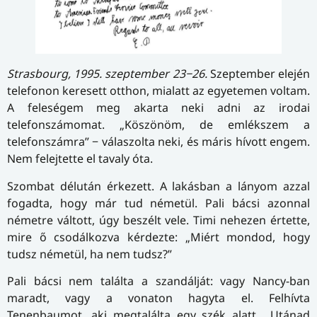
Strasbourg, 1995. szeptember 23−26.
Szeptember elején
telefonon keresett otthon, mialatt az egyetemen voltam.
A feleségem meg akarta neki adni az irodai
telefonszámomat. „Köszönöm, de emlékszem a
telefonszámra” − válaszolta neki, és máris hívott engem.
Nem felejtette el tavaly óta.
Szombat délután érkezett. A lakásban a lányom azzal
fogadta, hogy már tud németül. Pali bácsi azonnal
németre váltott, úgy beszélt vele. Timi nehezen értette,
mire ő csodálkozva kérdezte: „Miért mondod, hogy
tudsz németül, ha nem tudsz?”
Pali bácsi nem találta a szandálját: vagy Nancy-ban
maradt, vagy a vonaton hagyta el. Felhívta
Tenenbaumot, aki megtalálta egy szék alatt. „Utánad