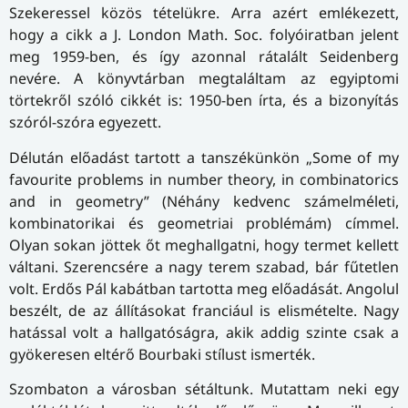
Szekeressel közös tételükre. Arra azért emlékezett,
hogy a cikk a J. London Math. Soc. folyóiratban jelent
meg 1959-ben, és így azonnal rátalált Seidenberg
nevére. A könyvtárban megtaláltam az egyiptomi
törtekről szóló cikkét is: 1950-ben írta, és a bizonyítás
szóról-szóra egyezett.
Délután előadást tartott a tanszékünkön „Some of my
favourite problems in number theory, in combinatorics
and in geometry” (Néhány kedvenc számelméleti,
kombinatorikai és geometriai problémám) címmel.
Olyan sokan jöttek őt meghallgatni, hogy termet kellett
váltani. Szerencsére a nagy terem szabad, bár fűtetlen
volt. Erdős Pál kabátban tartotta meg előadását. Angolul
beszélt, de az állításokat franciául is elismételte. Nagy
hatással volt a hallgatóságra, akik addig szinte csak a
gyökeresen eltérő Bourbaki stílust ismerték.
Szombaton a városban sétáltunk. Mutattam neki egy