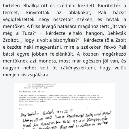
hirtelen elhallgatott és szédülni kezdett. Kiürítették a
termet, kinyitották az ablakokat, Pali bácsit
végigfektették négy összetolt széken, és hívták a
mentőket. A friss levegő hatására magához tért: „Itt van
még a Tuza?” − kérdezte elhaló hangon. Behívták
Zsoltot. „Hogy is volt a bizonyítás?” − kérdezte tőle. Zsolt
elkezdte neki magyarázni, mire a székeken fekvő Pali
bácsi egyre jobban felélénkült. A közben megérkező
mentőknek azt mondta, most már egészen jól van, és
nagyon nehéz volt őt rákényszeríteni, hogy velük
menjen kivizsgálásra.