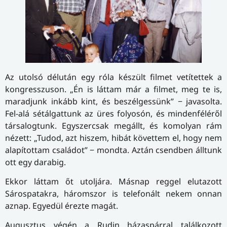
Az utolsó délután egy róla készült filmet vetítettek a
kongresszuson. „Én is láttam már a filmet, meg te is,
maradjunk inkább kint, és beszélgessünk” − javasolta.
Fel-alá sétálgattunk az üres folyosón, és mindenféléről
társalogtunk. Egyszercsak megállt, és komolyan rám
nézett: „Tudod, azt hiszem, hibát követtem el, hogy nem
alapítottam családot” − mondta. Aztán csendben álltunk
ott egy darabig.
Ekkor láttam őt utoljára. Másnap reggel elutazott
Sárospatakra, háromszor is telefonált nekem onnan
aznap. Egyedül érezte magát.
Augusztus végén a Rudin házaspárral találkozott