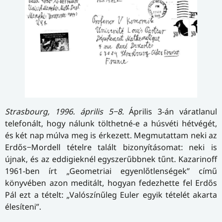
Strasbourg, 1996. április 5−8.
Április 3-án váratlanul
telefonált, hogy nálunk tölthetné-e a húsvéti hétvégét,
és két nap múlva meg is érkezett. Megmutattam neki az
Erdős−Mordell tételre talált bizonyításomat: neki is
újnak, és az eddigieknél egyszerűbbnek tűnt. Kazarinoff
1961-ben írt „Geometriai egyenlőtlenségek” című
könyvében azon meditált, hogyan fedezhette fel Erdős
Pál ezt a tételt: „Valószínűleg Euler egyik tételét akarta
élesíteni”.