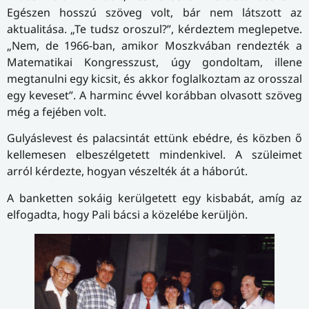
Egészen hosszú szöveg volt, bár nem látszott az
aktualitása. „Te tudsz oroszul?”, kérdeztem meglepetve.
„Nem, de 1966-ban, amikor Moszkvában rendezték a
Matematikai Kongresszust, úgy gondoltam, illene
megtanulni egy kicsit, és akkor foglalkoztam az orosszal
egy keveset”. A harminc évvel korábban olvasott szöveg
még a fejében volt.
Gulyáslevest és palacsintát ettünk ebédre, és közben ő
kellemesen elbeszélgetett mindenkivel. A szüleimet
arról kérdezte, hogyan vészelték át a háborút.
A banketten sokáig kerülgetett egy kisbabát, amíg az
elfogadta, hogy Pali bácsi a közelébe kerüljön.