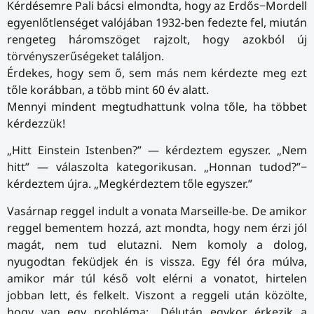
Kérdésemre Pali bácsi elmondta, hogy az Erdős−Mordell
egyenlőtlenséget valójában 1932-ben fedezte fel, miután
rengeteg háromszöget rajzolt, hogy azokból új
törvényszerűségeket találjon.
Érdekes, hogy sem ő, sem más nem kérdezte meg ezt
tőle korábban, a több mint 60 év alatt.
Mennyi mindent megtudhattunk volna tőle, ha többet
kérdezzük!
„Hitt Einstein Istenben?” — kérdeztem egyszer. „Nem
hitt” — válaszolta kategorikusan. „Honnan tudod?”−
kérdeztem újra. „Megkérdeztem tőle egyszer.”
Vasárnap reggel indult a vonata Marseille-be. De amikor
reggel bementem hozzá, azt mondta, hogy nem érzi jól
magát, nem tud elutazni. Nem komoly a dolog,
nyugodtan feküdjek én is vissza. Egy fél óra múlva,
amikor már túl késő volt elérni a vonatot, hirtelen
jobban lett, és felkelt. Viszont a reggeli után közölte,
hogy van egy probléma: „Délután egykor érkezik a