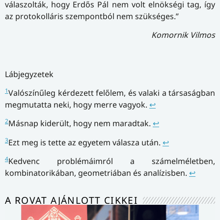
válaszolták, hogy Erdős Pál nem volt elnökségi tag, így
az protokolláris szempontból nem szükséges.”
Komornik Vilmos
Lábjegyzetek
1
Valószínűleg kérdezett felőlem, és valaki a társaságban
megmutatta neki, hogy merre vagyok.
↩
2
Másnap kiderült, hogy nem maradtak.
↩
3
Ezt meg is tette az egyetem válasza után.
↩
4
Kedvenc problémáimról a számelméletben,
kombinatorikában, geometriában és analízisben.
↩
A ROVAT AJÁNLOTT CIKKEI