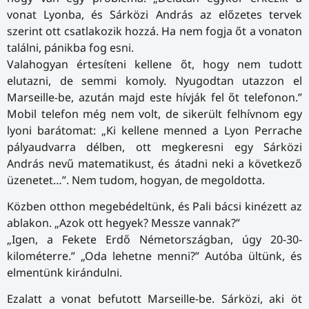
vonat Lyonba, és Sárközi András az előzetes tervek
szerint ott csatlakozik hozzá. Ha nem fogja őt a vonaton
találni, pánikba fog esni.
Valahogyan értesíteni kellene őt, hogy nem tudott
elutazni, de semmi komoly. Nyugodtan utazzon el
Marseille-be, azután majd este hívják fel őt telefonon.”
Mobil telefon még nem volt, de sikerült felhívnom egy
lyoni barátomat: „Ki kellene menned a Lyon Perrache
pályaudvarra délben, ott megkeresni egy Sárközi
András nevű matematikust, és átadni neki a következő
üzenetet…”. Nem tudom, hogyan, de megoldotta.
Közben otthon megebédeltünk, és Pali bácsi kinézett az
ablakon. „Azok ott hegyek? Messze vannak?”
„Igen, a Fekete Erdő Németországban, úgy 20-30-
kilométerre.” „Oda lehetne menni?” Autóba ültünk, és
elmentünk kirándulni.
Ezalatt a vonat befutott Marseille-be. Sárközi, aki öt