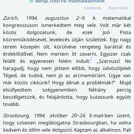
életrajz
,
Erdős Pál
,
matematikatörténet
Facebook
Nyomtatás
Zürich, 1994. augusztus 2−9.
A matematikai
kongresszuson ismerkedtem meg vele. Volt már két
közös dolgozatunk, de ezek Joó Pista
közreműködésével, levelezés útján születtek. Egy nagy
terem közepén ült, körülvéve rengeteg baráttal és
érdeklődővel. Nem mertem őt zavarni. Egyszer csak
1
felállt és egyenesen felém indult:
„Szervusz! Ne
haragudj, hogy nem jöttem előbb, hogy üdvözöljelek
Téged, de tudod, nem jó az arcmemóriám. Ugye van
már közös cikkünk? Hogy állnak a problémák?” Majd
elsüllyedtem szégyenemben. Néhány percig
beszélgettünk, és felajánlotta, hogy kutassunk együtt
tovább.
Strasbourg, 1994. október 20−24.
E-mail-ben üzent,
hogy szívesen meglátogatna Strasbourgban, ha volna
kedvem és időm vele dolgozni. Kaptam az alkalmon. Pali