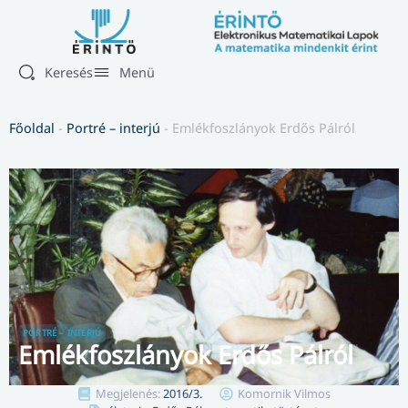
Keresés
Menü
Főoldal
-
Portré – interjú
-
Emlékfoszlányok Erdős Pálról
PORTRÉ – INTERJÚ
Emlékfoszlányok Erdős Pálról
Megjelenés:
2016/3.
Komornik Vilmos