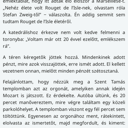
emléktáblát, hogy itt adták elő először a Marseillese-t.
„Nehéz élete volt Rouget de l’Isle-nek, olvastam róla
Stefan Zweig-től” − válaszolta. Én addig semmit sem
tudtam Rouget de l’Isle életéről.
A katedrálishoz érkezve nem volt kedve felmenni a
toronyba: „Voltam már ott 20 évvel ezelőtt, emlékszem
rá”.
A téren kéregetők jöttek hozzá. Mindenkinek adott
pénzt, mire azok visszajöttek, erre ismét adott. El kellett
vezetnem onnan, mielőtt minden pénzét szétosztaná.
Felajánlottam, hogy nézzük meg a Szent Tamás
templomban azt az orgonát, amelyiken annak idején
Mozart is játszott. Ez érdekelte. Autóba ültünk, és 20
percet manővereztem, mire végre találtam egy közeli
parkolóhelyet. A templomban viszont egy fél percet sem
töltöttünk. Egyenesen az orgonához ment, rátekintett,
elolvasta az ismertetőt, majd megfordult, és kiment: