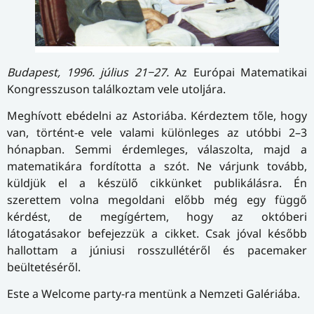
Budapest, 1996. július 21−27.
Az Európai Matematikai
Kongresszuson találkoztam vele utoljára.
Meghívott ebédelni az Astoriába. Kérdeztem tőle, hogy
van, történt-e vele valami különleges az utóbbi 2–3
hónapban. Semmi érdemleges, válaszolta, majd a
matematikára fordította a szót. Ne várjunk tovább,
küldjük el a készülő cikkünket publikálásra. Én
szerettem volna megoldani előbb még egy függő
kérdést, de megígértem, hogy az októberi
látogatásakor befejezzük a cikket. Csak jóval később
hallottam a júniusi rosszullétéről és pacemaker
beültetéséről.
Este a Welcome party-ra mentünk a Nemzeti Galériába.