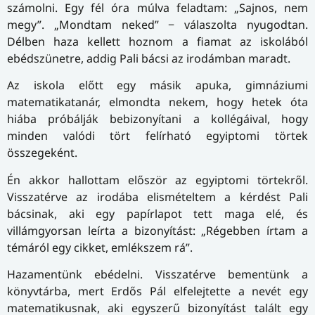
számolni. Egy fél óra múlva feladtam: „Sajnos, nem
megy”. „Mondtam neked” − válaszolta nyugodtan.
Délben haza kellett hoznom a fiamat az iskolából
ebédszünetre, addig Pali bácsi az irodámban maradt.
Az iskola előtt egy másik apuka, gimnáziumi
matematikatanár, elmondta nekem, hogy hetek óta
hiába próbálják bebizonyítani a kollégáival, hogy
minden valódi tört felírható egyiptomi törtek
összegeként.
Én akkor hallottam először az egyiptomi törtekről.
Visszatérve az irodába elismételtem a kérdést Pali
bácsinak, aki egy papírlapot tett maga elé, és
villámgyorsan leírta a bizonyítást: „Régebben írtam a
témáról egy cikket, emlékszem rá”.
Hazamentünk ebédelni. Visszatérve bementünk a
könyvtárba, mert Erdős Pál elfelejtette a nevét egy
matematikusnak, aki egyszerű bizonyítást talált egy