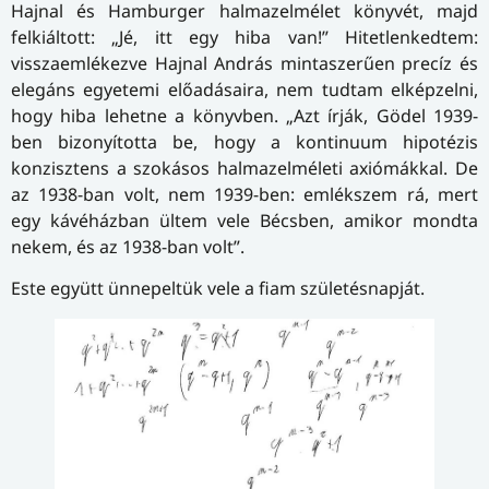
Hajnal és Hamburger halmazelmélet könyvét, majd
felkiáltott: „Jé, itt egy hiba van!” Hitetlenkedtem:
visszaemlékezve Hajnal András mintaszerűen precíz és
elegáns egyetemi előadásaira, nem tudtam elképzelni,
hogy hiba lehetne a könyvben. „Azt írják, Gödel 1939-
ben bizonyította be, hogy a kontinuum hipotézis
konzisztens a szokásos halmazelméleti axiómákkal. De
az 1938-ban volt, nem 1939-ben: emlékszem rá, mert
egy kávéházban ültem vele Bécsben, amikor mondta
nekem, és az 1938-ban volt”.
Este együtt ünnepeltük vele a fiam születésnapját.