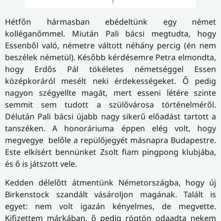
Hétfőn hármasban ebédeltünk egy német
kolléganőmmel. Miután Pali bácsi megtudta, hogy
Essenből való, németre váltott néhány percig (én nem
beszélek németül). Később kérdésemre Petra elmondta,
hogy Erdős Pál tökéletes németséggel Essen
középkoráról mesélt neki érdekességeket. Ő pedig
nagyon szégyellte magát, mert esseni létére szinte
semmit sem tudott a szülővárosa történelméről.
Délután Pali bácsi újabb nagy sikerű előadást tartott a
tanszéken. A honoráriuma éppen elég volt, hogy
megvegye belőle a repülőjegyét másnapra Budapestre.
Este elkísért bennünket Zsolt fiam pingpong klubjába,
és ő is játszott vele.
Kedden délelőtt átmentünk Németországba, hogy új
Birkenstock szandált vásároljon magának. Talált is
egyet: nem volt igazán kényelmes, de megvette.
Kifizettem márkában, ő pedig rögtön odaadta nekem