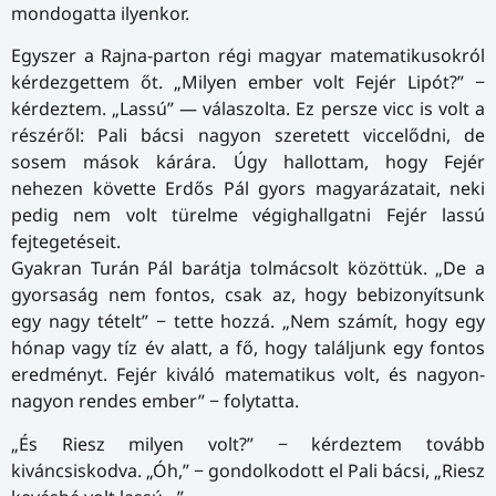
mondogatta ilyenkor.
Egyszer a Rajna-parton régi magyar matematikusokról
kérdezgettem őt. „Milyen ember volt Fejér Lipót?” −
kérdeztem. „Lassú” — válaszolta. Ez persze vicc is volt a
részéről: Pali bácsi nagyon szeretett viccelődni, de
sosem mások kárára. Úgy hallottam, hogy Fejér
nehezen követte Erdős Pál gyors magyarázatait, neki
pedig nem volt türelme végighallgatni Fejér lassú
fejtegetéseit.
Gyakran Turán Pál barátja tolmácsolt közöttük. „De a
gyorsaság nem fontos, csak az, hogy bebizonyítsunk
egy nagy tételt” − tette hozzá. „Nem számít, hogy egy
hónap vagy tíz év alatt, a fő, hogy találjunk egy fontos
eredményt. Fejér kiváló matematikus volt, és nagyon-
nagyon rendes ember” − folytatta.
„És Riesz milyen volt?” − kérdeztem tovább
kiváncsiskodva. „Óh,” − gondolkodott el Pali bácsi, „Riesz