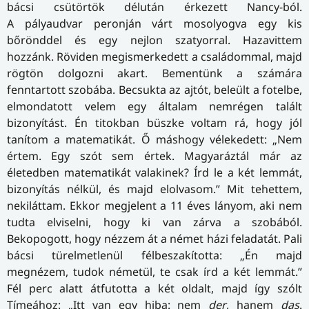
bácsi csütörtök délután érkezett Nancy-ból.
A pályaudvar peronján várt mosolyogva egy kis
bőrönddel és egy nejlon szatyorral. Hazavittem
hozzánk. Röviden megismerkedett a családommal, majd
rögtön dolgozni akart. Bementünk a számára
fenntartott szobába. Becsukta az ajtót, beleült a fotelbe,
elmondatott velem egy általam nemrégen talált
bizonyítást. Én titokban büszke voltam rá, hogy jól
tanítom a matematikát. Ő máshogy vélekedett: „Nem
értem. Egy szót sem értek. Magyaráztál már az
életedben matematikát valakinek? Írd le a két lemmát,
bizonyítás nélkül, és majd elolvasom.” Mit tehettem,
nekiláttam. Ekkor megjelent a 11 éves lányom, aki nem
tudta elviselni, hogy ki van zárva a szobából.
Bekopogott, hogy nézzem át a német házi feladatát. Pali
bácsi türelmetlenül félbeszakította: „Én majd
megnézem, tudok németül, te csak írd a két lemmát.”
Fél perc alatt átfutotta a két oldalt, majd így szólt
Tímeához: „Itt van egy hiba: nem
der
, hanem
das
.