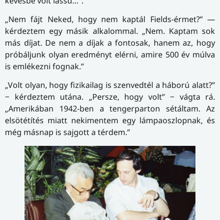
kevésbé volt lassú…”.
„Nem fájt Neked, hogy nem kaptál Fields-érmet?” —
kérdeztem egy másik alkalommal. „Nem. Kaptam sok
más díjat. De nem a díjak a fontosak, hanem az, hogy
próbáljunk olyan eredményt elérni, amire 500 év múlva
is emlékezni fognak.”
„Volt olyan, hogy fizikailag is szenvedtél a háború alatt?”
− kérdeztem utána. „Persze, hogy volt” − vágta rá.
„Amerikában 1942-ben a tengerparton sétáltam. Az
elsötétítés miatt nekimentem egy lámpaoszlopnak, és
még másnap is sajgott a térdem.”