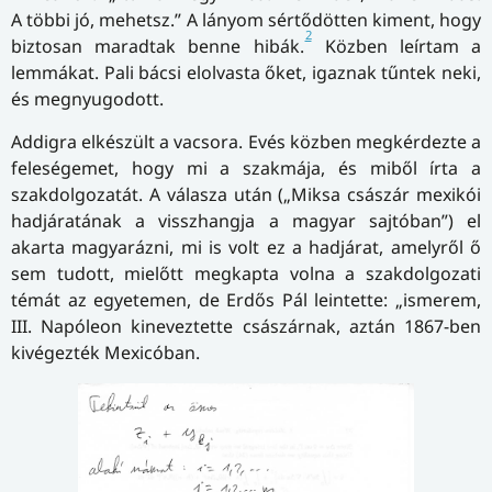
A többi jó, mehetsz.” A lányom sértődötten kiment, hogy
2
biztosan maradtak benne hibák.
Közben leírtam a
lemmákat. Pali bácsi elolvasta őket, igaznak tűntek neki,
és megnyugodott.
Addigra elkészült a vacsora. Evés közben megkérdezte a
feleségemet, hogy mi a szakmája, és miből írta a
szakdolgozatát. A válasza után („Miksa császár mexikói
hadjáratának a visszhangja a magyar sajtóban”) el
akarta magyarázni, mi is volt ez a hadjárat, amelyről ő
sem tudott, mielőtt megkapta volna a szakdolgozati
témát az egyetemen, de Erdős Pál leintette: „ismerem,
III. Napóleon kineveztette császárnak, aztán 1867-ben
kivégezték Mexicóban.