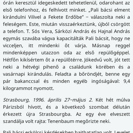
órán keresztül idegeskedett tehetetlenül, odarohant az
első telefonhoz, és felhívott minket. „Pali bácsi elment
kirándulni Vilivel a Fekete Erdőbe” − válaszolta neki a
feleségem. Este, miután visszaérkeztünk, újból csörgött
a telefon. T. Sós Vera, Sárközi András és Hajnal András
egymás szavába vágva kapacitálták Pali bácsit, hogy ne
vicceljen, itt mindenki őt várja. Másnap reggel
mindenképpen utazzon oda az első repülőgéppel.
Hétfőn kikísértem őt a repülőtérre. Jókedvű volt, jót tett
neki a hétvégi pihenő a családunk körében és a
vasárnapi kirándulás. Feladta a bőröndjét, benne egy
pár bakanccsal és minden egyéb ingóságával: 9,4
kilogrammot nyomott.
Strasbourg, 1996. április 27−május 2.
Két hét múlva
Párizsból hívott, és a következő szombat délután
érkezett újra Strasbourgba. Az egy éve elveszett
szandálja volt rajta: Tenenbaum megőrizte neki.
Pali bácsi erkölcsi kérdésekben hajthatatlan volt. Levelet