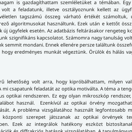
magam is gazdagíthattam szemléletüket a témában. Egy b
olt a feladatunk, illetve osztályoznunk kellett az ügyf
véletlen tagszámú összeg várható értékét számoltuk, 
erező algoritmusokat használtunk. Ezek után e kettőt öss
 új ügyfelek esetén. Az adatbázis feltárásakor rengeteg ko
tunk szignifikáns kapcsolatot. Számomra nagy tanulság volt
unk semmit mondani. Ennek ellenére persze találtunk össze
k, hogy eredményes munkát végeztünk. Örülök és hálás va
lehetőség volt arra, hogy kipróbálhattam, milyen való
 mi csapatunk feladatát az optika motiválta. A téma a tenge
us optikai rendszeren. Ez egy olyan mikroszkóp rendszer
yalábot használ. Ezenkívül az optikai örvény mozgatha
zását. A probléma vizsgálatához használt legfontosabb m
k központi szerepet játszanak az optikai örvények te
ben. Ezek az integrálok hatékony eszközt biztosítana
ciók és diffrakciós hatások vizsgálatában. A tanulmányun