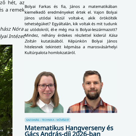
ző hét, az
Bolyai Farkas és fia, János a matematikában
 és a remek
kiemelkedő eredményeket értek el. Vajon Bolyai
János utódai közül voltak-e, akik örökölték
tehetségüket? Egyáltalán, kik voltak és mit tudunk
uhász Nóra
az utódokról, él-e még ma is Bolyai-leszármazott?
Mindez, néhány érdekes részlettel kiderül
Kása
ai Intézet
Zoltán
kutatásából. Képünkön Bolyai János
hitelesnek tekintett képmása a marosvásárhelyi
Kultúrpalota homlokzatáról.
GAZDASÁG – TECHNIKA – MŰVÉSZET
Matematikus Hangverseny és
Gács András-díj 2026-ban