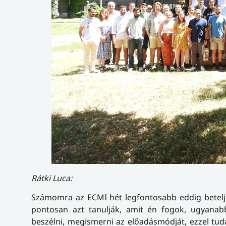
Rátki Luca:
Számomra az ECMI hét legfontosabb eddig beteljes
pontosan azt tanulják, amit én fogok, ugyana
beszélni, megismerni az előadásmódját, ezzel tu