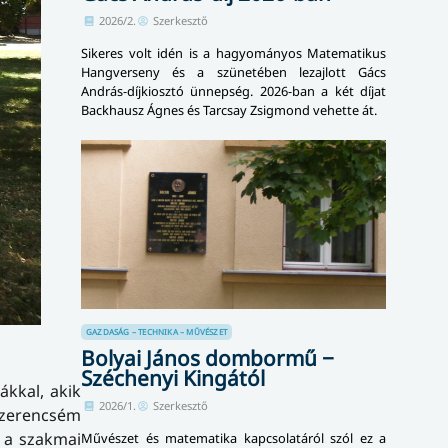
2026/2.
Szerkesztő
Sikeres volt idén is a hagyományos Matematikus
Hangverseny és a szünetében lezajlott Gács
András-díjkiosztó ünnepség. 2026-ban a két díjat
Backhausz Ágnes és Tarcsay Zsigmond vehette át.
GAZDASÁG – TECHNIKA – MŰVÉSZET
Bolyai János dombormű −
Széchenyi Kingától
ákkal, akik
2026/1.
Szerkesztő
szerencsém
l a szakmai
Művészet és matematika kapcsolatáról szól ez a