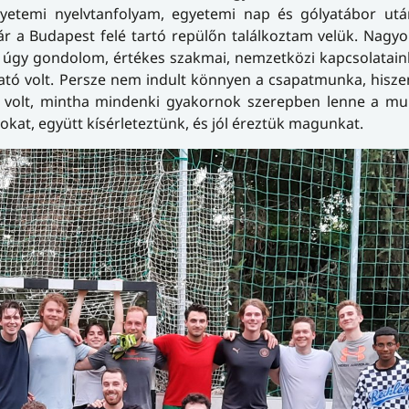
yetemi nyelvtanfolyam, egyetemi nap és gólyatábor utá
ár a Budapest felé tartó repülőn találkoztam velük. Nagy
és úgy gondolom, értékes szakmai, nemzetközi kapcsolatain
ztató volt. Persze nem indult könnyen a csapatmunka, hisz
an volt, mintha mindenki gyakornok szerepben lenne a mu
tokat, együtt kísérleteztünk, és jól éreztük magunkat.