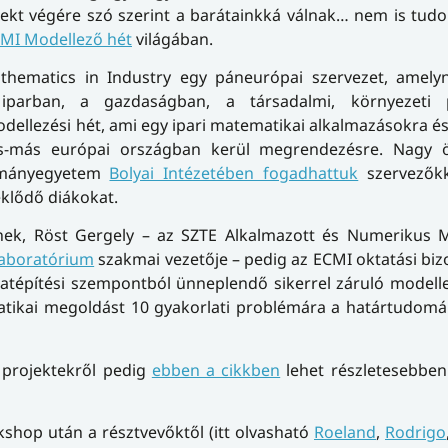
ekt végére szó szerint a barátainkká válnak… nem is tud
MI Modellező hét
világában.
hematics in Industry egy páneurópai szervezet, amelyn
iparban, a gazdaságban, a társadalmi, környezeti 
dellezési hét, ami egy ipari matematikai alkalmazásokra és
s-más európai országban kerül megrendezésre. Nagy
ományegyetem
Bolyai Intézetében fogadhattuk
szervezőkk
deklődő diákokat.
-nek, Röst Gergely – az SZTE Alkalmazott és Numerikus 
Laboratórium
szakmai vezetője – pedig az ECMI oktatási bi
latépítési szempontból ünneplendő sikerrel záruló modell
atikai megoldást 10 gyakorlati problémára a határtudomá
a projektekről pedig
ebben a cikkben
lehet részletesebben
shop után a résztvevőktől (itt olvasható
Roeland
,
Rodrigo