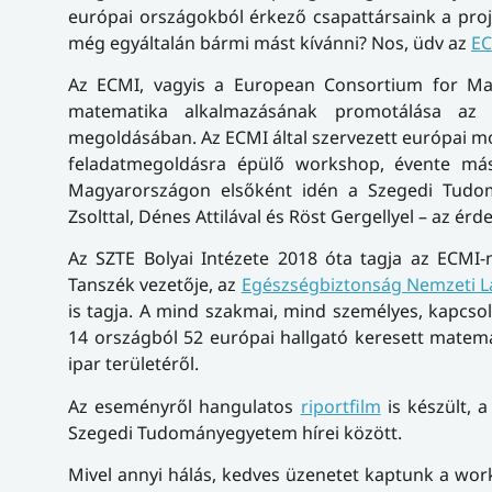
európai országokból érkező csapattársaink a proj
még egyáltalán bármi mást kívánni? Nos, üdv az
EC
Az ECMI, vagyis a European Consortium for Mat
matematika alkalmazásának promotálása az 
megoldásában. Az ECMI által szervezett európai mo
feladatmegoldásra épülő workshop, évente má
Magyarországon elsőként idén a Szegedi Tud
Zsolttal, Dénes Attilával és Röst Gergellyel – az ér
Az SZTE Bolyai Intézete 2018 óta tagja az ECMI
Tanszék vezetője, az
Egészségbiztonság Nemzeti 
is tagja. A mind szakmai, mind személyes, kapcso
14 országból 52 európai hallgató keresett matem
ipar területéről.
Az eseményről hangulatos
riportfilm
is készült, 
Szegedi Tudományegyetem hírei között.
Mivel annyi hálás, kedves üzenetet kaptunk a work