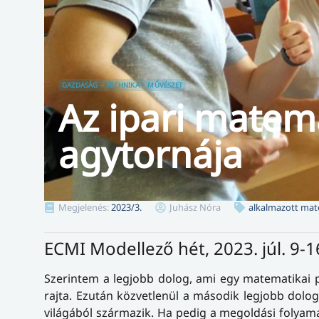
GAZDASÁG – TECHNIKA – MŰVÉSZET
Az ipari matem
agytornája
Megjelenés:
2023/3.
Juhász Nóra
alkalmazott mat
ECMI Modellező hét, 2023. júl. 9-
Szerintem a legjobb dolog, ami egy matematikai
rajta. Ezután közvetlenül a második legjobb dolo
világából származik. Ha pedig a megoldási folya