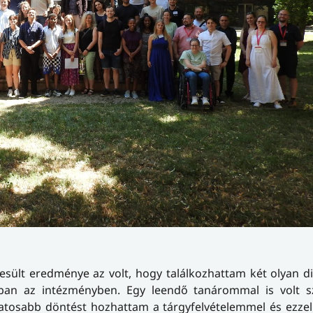
ült eredménye az volt, hogy találkozhattam két olyan di
bban az intézményben. Egy leendő tanárommal is volt 
datosabb döntést hozhattam a tárgyfelvételemmel és ezze