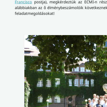
Francisco
postja), megkérdeztük az ECMI-n részt
alábbiakban az ő élménybeszámolóik következnek. 
feladatmegoldásokat!