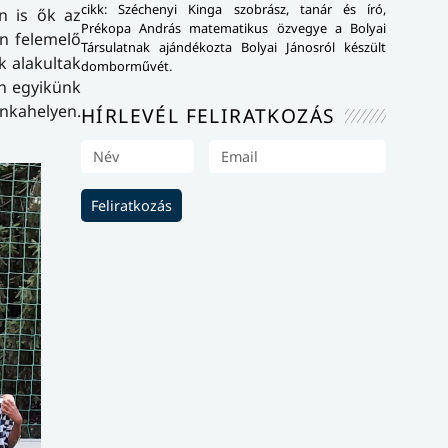
cikk: Széchenyi Kinga szobrász, tanár és író,
n is ők az
Prékopa András matematikus özvegye a Bolyai
on felemelő
Társulatnak ajándékozta Bolyai Jánosról készült
k alakultak
domborművét.
en egyikünk
nkahelyen.
HÍRLEVÉL FELIRATKOZÁS
Feliratkozás