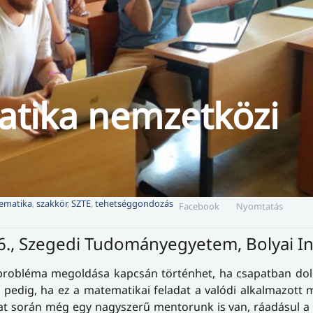
atika nemzetközi
ematika
,
szakkör
,
SZTE
,
tehetséggondozás
Facebook
Nyomtatás
16., Szegedi Tudományegyetem, Bolyai I
 probléma megoldása kapcsán történhet, ha csapatban do
g pedig, ha ez a matematikai feladat a valódi alkalmazott
mat során még egy nagyszerű mentorunk is van, ráadásul 