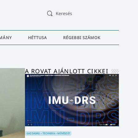
Keresés
MÁNY
HÉTTUSA
RÉGEBBI SZÁMOK
A ROVAT AJÁNLOTT CIKKEI
GAZDASÁG – TECHNIKA – MŰVÉSZET