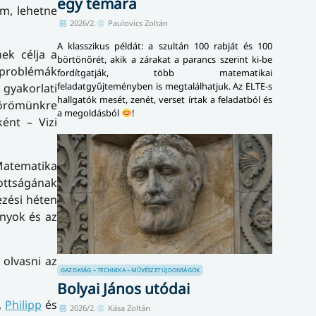
egy témára
om, lehetne
2026/2.
Paulovics Zoltán
A klasszikus példát: a szultán 100 rabját és 100
ek célja a
börtönőrét, akik a zárakat a parancs szerint ki-be
problémák
fordítgatják, több matematikai
feladatgyűjteményben is megtalálhatjuk. Az ELTE-s
 gyakorlati
hallgatók mesét, zenét, verset írtak a feladatból és
 örömünkre
a megoldásból
!
ént – Vizi
Matematika
zottságának
ezési héten
nyok és az
 olvasni az
GAZDASÁG – TECHNIKA – MŰVÉSZET
ÚJDONSÁGOK
Bolyai János utódai
,
Philipp
és
2026/2.
Kása Zoltán