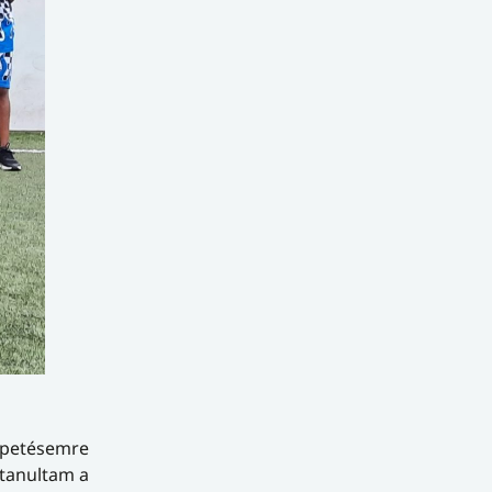
epetésemre
 tanultam a