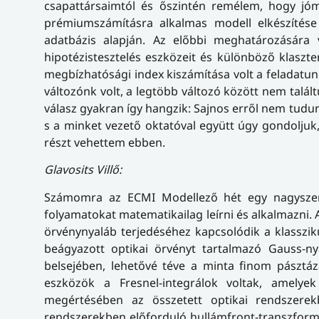
csapattársaimtól és őszintén remélem, hogy jó
prémiumszámításra alkalmas modell elkészítése v
adatbázis alapján. Az előbbi meghatározására 
hipotézistesztelés eszközeit és különböző klaszt
megbízhatósági index kiszámítása volt a feladatunk
változónk volt, a legtöbb változó között nem talál
válasz gyakran így hangzik: Sajnos erről nem tud
s a minket vezető oktatóval együtt úgy gondolju
részt vehettem ebben.
Glavosits Villő:
Számomra az ECMI Modellező hét egy nagyszerű 
folyamatokat matematikailag leírni és alkalmazni. A
örvénynyaláb terjedéséhez kapcsolódik a klasszik
beágyazott optikai örvényt tartalmazó Gauss-n
belsejében, lehetővé téve a minta finom pásztá
eszközök a Fresnel-integrálok voltak, amelye
megértésében az összetett optikai rendszerek
rendszerekben előforduló hullámfront-transzformá