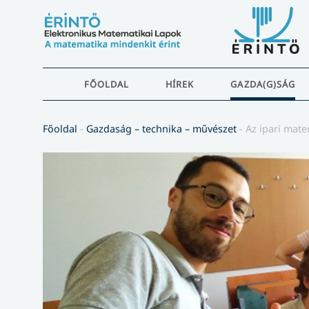
FŐOLDAL
HÍREK
GAZDA(G)SÁG
Főoldal
-
Gazdaság – technika – művészet
-
Az ipari mat