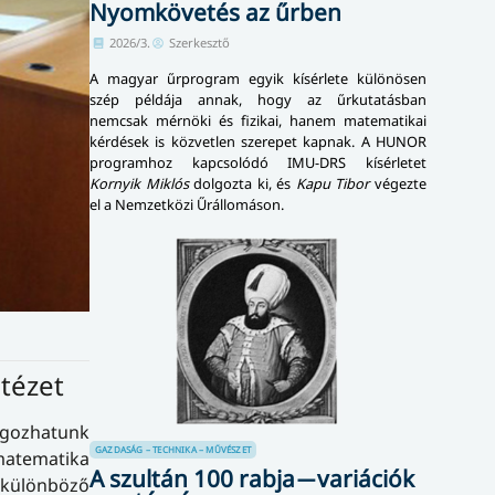
Nyomkövetés az űrben
2026/3.
Szerkesztő
A magyar űrprogram egyik kísérlete különösen
szép példája annak, hogy az űrkutatásban
nemcsak mérnöki és fizikai, hanem matematikai
kérdések is közvetlen szerepet kapnak. A HUNOR
programhoz kapcsolódó IMU-DRS kísérletet
Kornyik Miklós
dolgozta ki, és
Kapu Tibor
végezte
el a Nemzetközi Űrállomáson.
ntézet
lgozhatunk
GAZDASÁG – TECHNIKA – MŰVÉSZET
 matematika
A szultán 100 rabja ̶ variációk
a különböző