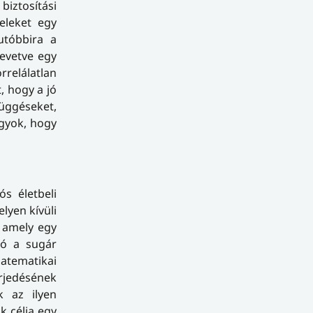
iztosítási
eleket egy
utóbbira a
zevetve egy
rrelálatlan
, hogy a jó
függéseket,
gyok, hogy
s életbeli
lyen kívüli
, amely egy
tó a sugár
atematikai
rjedésének
k az ilyen
k célja egy