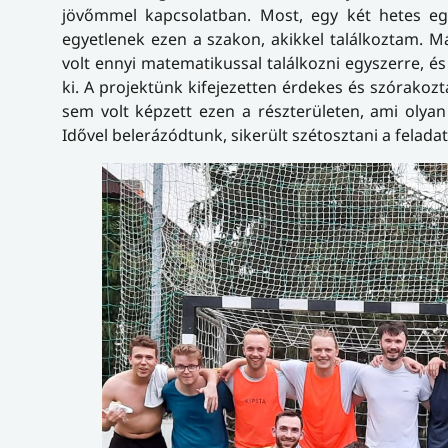
jövőmmel kapcsolatban. Most, egy két hetes eg
egyetlenek ezen a szakon, akikkel találkoztam. M
volt ennyi matematikussal találkozni egyszerre, 
ki. A projektünk kifejezetten érdekes és szórako
sem volt képzett ezen a részterületen, ami oly
Idővel belerázódtunk, sikerült szétosztani a felada