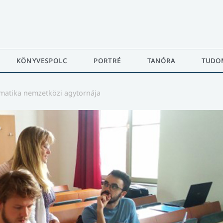
KÖNYVESPOLC
PORTRÉ
TANÓRA
TUDO
ematika nemzetközi agytornája