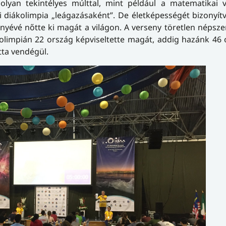
yan tekintélyes múlttal, mint például a matematikai va
kai diákolimpia „leágazásaként”. De életképességét bizonyí
yévé nőtte ki magát a világon. A verseny töretlen népsz
 olimpián 22 ország képviseltette magát, addig hazánk 46
tta vendégül.