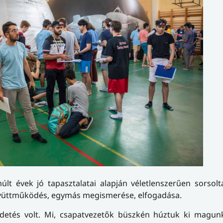
lt évek jó tapasztalatai alapján véletlenszerűen sorsol
együttműködés, egymás megismerése, elfogadása.
rdetés volt. Mi, csapatvezetők büszkén húztuk ki magunk