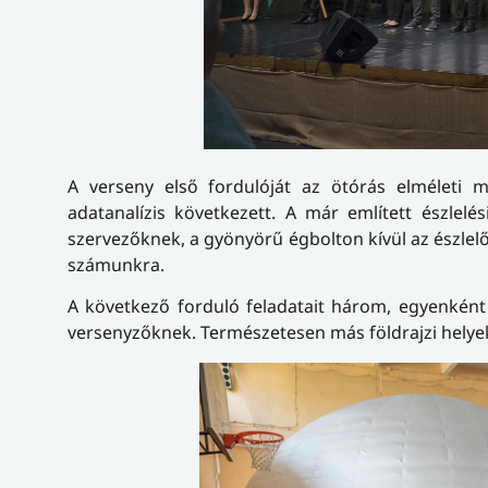
A verseny első fordulóját az ötórás elméleti 
adatanalízis következett. A már említett észlel
szervezőknek, a gyönyörű égbolton kívül az észlelő
számunkra.
A következő forduló feladatait három, egyenként
versenyzőknek. Természetesen más földrajzi helyek