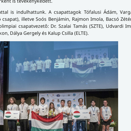
rként is tevékenykedett.
tal is indulhattunk. A csapattagok Tófalusi Ádám, Varg
 csapat), illetve Soós Benjámin, Rajmon Imola, Bacsó Zété
limpiai csapatvezető: Dr. Szalai Tamás (SZTE), Udvardi Im
on, Dálya Gergely és Kalup Csilla (ELTE).