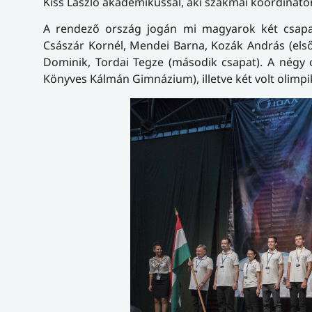
Kiss László akadémikussal, aki szakmai koordináto
A rendező ország jogán mi magyarok két csapat
Császár Kornél, Mendei Barna, Kozák András (első
Dominik, Tordai Tegze (második csapat). A négy o
Könyves Kálmán Gimnázium), illetve két volt olimpik