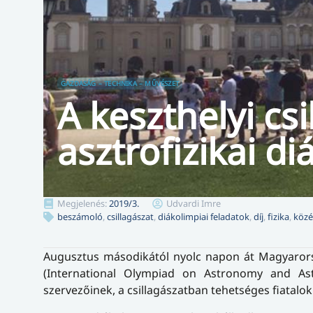
GAZDASÁG – TECHNIKA – MŰVÉSZET
A keszthelyi csi
asztrofizikai d
Megjelenés:
2019/3.
Udvardi Imre
beszámoló
,
csillagászat
,
diákolimpiai feladatok
,
díj
,
fizika
,
közé
Augusztus másodikától nyolc napon át Magyarorszá
(International Olympiad on Astronomy and Ast
szervezőinek, a csillagászatban tehetséges fiatalo