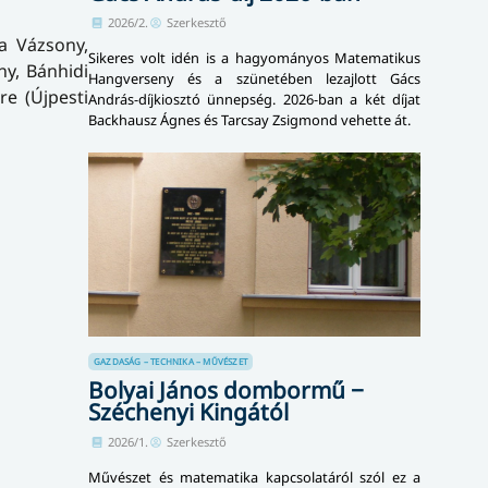
2026/2.
Szerkesztő
a Vázsony,
Sikeres volt idén is a hagyományos Matematikus
ny, Bánhidi
Hangverseny és a szünetében lezajlott Gács
re (Újpesti
András-díjkiosztó ünnepség. 2026-ban a két díjat
Backhausz Ágnes és Tarcsay Zsigmond vehette át.
GAZDASÁG – TECHNIKA – MŰVÉSZET
Bolyai János dombormű −
Széchenyi Kingától
2026/1.
Szerkesztő
Művészet és matematika kapcsolatáról szól ez a