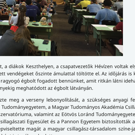
t, a diákok Keszthelyen, a csapatvezetők Hévízen voltak els
ett vendégeket őszinte ámulattal töltötte el. Az időjárás is 
n ragyogó égbolt fogadott bennünket, amit ritkán látni ideh
nyekig meghatódott az égbolt látványán.
te meg a verseny lebonyolítását, a szükséges anyagi fe
di Tudományegyetem, a Magyar Tudományos Akadémia Csilla
szervatóriuma, valamint az Eötvös Loránd Tudományegyete
sillagászati Egyesület és a Pannon Egyetem biztosították
épviseltette magát a magyar csillagász-társadalom színe-j