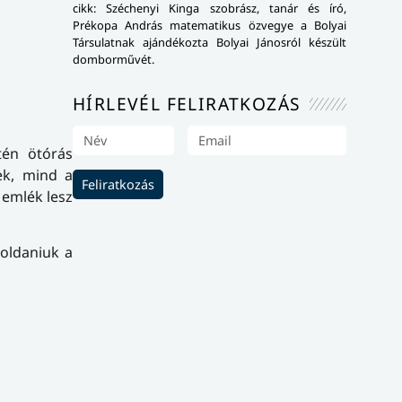
cikk: Széchenyi Kinga szobrász, tanár és író,
Prékopa András matematikus özvegye a Bolyai
Társulatnak ajándékozta Bolyai Jánosról készült
domborművét.
HÍRLEVÉL FELIRATKOZÁS
tén ötórás
nek, mind a
Feliratkozás
 emlék lesz
goldaniuk a