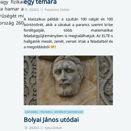
egy témára
gy fizikai
tva hamar a
2026/2.
Paulovics Zoltán
erűségét mi
A klasszikus példát: a szultán 100 rabját és 100
 ország 260
börtönőrét, akik a zárakat a parancs szerint ki-be
fordítgatják, több matematikai
feladatgyűjteményben is megtalálhatjuk. Az ELTE-s
hallgatók mesét, zenét, verset írtak a feladatból és
a megoldásból
!
GAZDASÁG – TECHNIKA – MŰVÉSZET
ÚJDONSÁGOK
Bolyai János utódai
2026/2.
Kása Zoltán