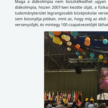
Maga a diákolimpia nem büszkélkedhet ugyan ol
diákolimpia, hiszen 2007-ben kezdte útját, a fizi
tudományterület legrangosabb középiskolai versen
sem bizonyítja jobban, mint az, hogy míg az első
versenyzőjét, és mintegy 100 csapatvezetőjét látha