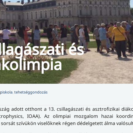
llagászati és
iákolimpia
piskola
,
tehetséggondozás
g adott otthont a 13. csillagászati és asztrofizikai diák
rophysics, IOAA). Az olimpiai mozgalom hazai koordin
k sorsát szívükön viselőknek régen dédelgetett álma valósul