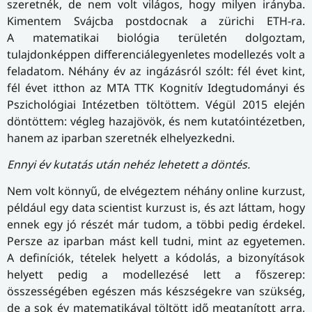
szeretnék, de nem volt világos, hogy milyen irányba.
Kimentem Svájcba postdocnak a zürichi ETH-ra.
A matematikai biológia területén dolgoztam,
tulajdonképpen differenciálegyenletes modellezés volt a
feladatom. Néhány év az ingázásról szólt: fél évet kint,
fél évet itthon az MTA TTK Kognitív Idegtudományi és
Pszichológiai Intézetben töltöttem. Végül 2015 elején
döntöttem: végleg hazajövök, és nem kutatóintézetben,
hanem az iparban szeretnék elhelyezkedni.
Ennyi év kutatás után nehéz lehetett a döntés.
Nem volt könnyű, de elvégeztem néhány online kurzust,
például egy data scientist kurzust is, és azt láttam, hogy
ennek egy jó részét már tudom, a többi pedig érdekel.
Persze az iparban mást kell tudni, mint az egyetemen.
A definíciók, tételek helyett a kódolás, a bizonyítások
helyett pedig a modellezésé lett a főszerep:
összességében egészen más készségekre van szükség,
de a sok év matematikával töltött idő megtanított arra,