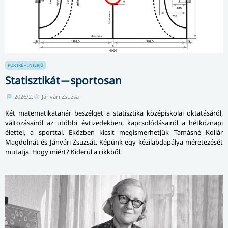
PORTRÉ – INTERJÚ
Statisztikát ̶ sportosan
2026/2.
Jánvári Zsuzsa
Két matematikatanár beszélget a statisztika középiskolai oktatásáról,
változásairól az utóbbi évtizedekben, kapcsolódásairól a hétköznapi
élettel, a sporttal. Eközben kicsit megismerhetjük Tamásné Kollár
Magdolnát és Jánvári Zsuzsát. Képünk egy kézilabdapálya méretezését
mutatja. Hogy miért? Kiderül a cikkből.