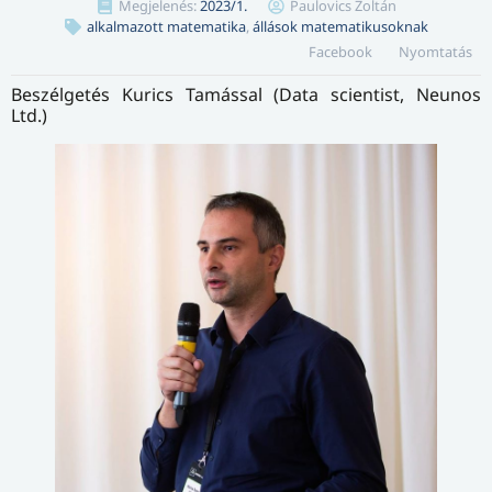
Megjelenés:
2023/1.
Paulovics Zoltán
alkalmazott matematika
,
állások matematikusoknak
Facebook
Nyomtatás
Beszélgetés Kurics Tamással (Data scientist, Neunos
Ltd.)