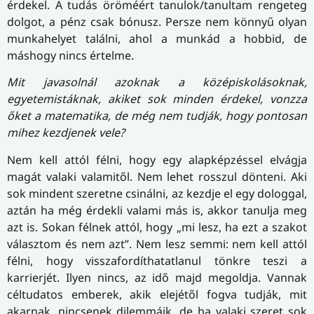
érdekel. A tudás öröméért tanulok/tanultam rengeteg
dolgot, a pénz csak bónusz. Persze nem könnyű olyan
munkahelyet találni, ahol a munkád a hobbid, de
máshogy nincs értelme.
Mit javasolnál azoknak a középiskolásoknak,
egyetemistáknak, akiket sok minden érdekel, vonzza
őket a matematika, de még nem tudják, hogy pontosan
mihez kezdjenek vele?
Nem kell attól félni, hogy egy alapképzéssel elvágja
magát valaki valamitől. Nem lehet rosszul dönteni. Aki
sok mindent szeretne csinálni, az kezdje el egy dologgal,
aztán ha még érdekli valami más is, akkor tanulja meg
azt is. Sokan félnek attól, hogy „mi lesz, ha ezt a szakot
választom és nem azt”. Nem lesz semmi: nem kell attól
félni, hogy visszafordíthatatlanul tönkre teszi a
karrierjét. Ilyen nincs, az idő majd megoldja. Vannak
céltudatos emberek, akik elejétől fogva tudják, mit
akarnak, nincsenek dilemmáik, de ha valaki szeret sok