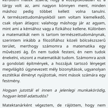
tárgy volt az, ami nagyon könnyen ment, minden
máshoz pedig többet kellett volna tanulni.
A természettudományokból sem voltam kiemelkedő,
csak olyan átlagos: valahogy máshogy jár az agyam,
mint ami a kémiához vagy a fizikához kellene. Különben
a matematikát nem is tartom természettudománynak,
szerintem inkább a filozófiához közeli bölcsészszerű
terület, merthogy számomra a matematika egy
művészeti ág. Én nem tudok festeni, én nem tudok
énekelni, viszont a matematikát tudom. Számomra azok
a gondolati építmények, a hozzájuk tartozó lényeget
megvilágító úgynevezett mély bizonyítások, ugyanolyan
esztétikai élményt nyújtottak, mint mások számára egy
festmény.
Hogyan jutottál el innen a jelenlegi munkakörödig,
hogyan lettél adattudós?
Matektanárként végeztem, de rájöttem, hogy nem