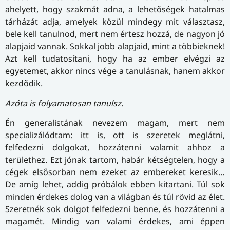
ahelyett, hogy szakmát adna, a lehetőségek hatalmas
tárházát adja, amelyek közül mindegy mit választasz,
bele kell tanulnod, mert nem értesz hozzá, de nagyon jó
alapjaid vannak. Sokkal jobb alapjaid, mint a többieknek!
Azt kell tudatosítani, hogy ha az ember elvégzi az
egyetemet, akkor nincs vége a tanulásnak, hanem akkor
kezdődik.
Azóta is folyamatosan tanulsz.
Én generalistának nevezem magam, mert nem
specializálódtam: itt is, ott is szeretek meglátni,
felfedezni dolgokat, hozzátenni valamit ahhoz a
területhez. Ezt jónak tartom, habár kétségtelen, hogy a
cégek elsősorban nem ezeket az embereket keresik…
De amíg lehet, addig próbálok ebben kitartani. Túl sok
minden érdekes dolog van a világban és túl rövid az élet.
Szeretnék sok dolgot felfedezni benne, és hozzátenni a
magamét. Mindig van valami érdekes, ami éppen