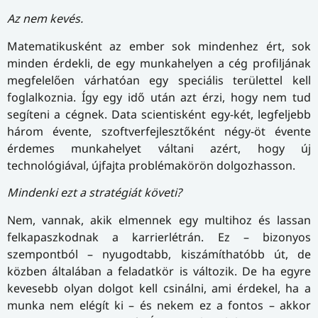
Az nem kevés.
Matematikusként az ember sok mindenhez ért, sok
minden érdekli, de egy munkahelyen a cég profiljának
megfelelően várhatóan egy speciális területtel kell
foglalkoznia. Így egy idő után azt érzi, hogy nem tud
segíteni a cégnek. Data scientisként egy-két, legfeljebb
három évente, szoftverfejlesztőként négy-öt évente
érdemes munkahelyet váltani azért, hogy új
technológiával, újfajta problémakörön dolgozhasson.
Mindenki ezt a stratégiát követi?
Nem, vannak, akik elmennek egy multihoz és lassan
felkapaszkodnak a karrierlétrán. Ez – bizonyos
szempontból – nyugodtabb, kiszámíthatóbb út, de
közben általában a feladatkör is változik. De ha egyre
kevesebb olyan dolgot kell csinálni, ami érdekel, ha a
munka nem elégít ki – és nekem ez a fontos – akkor