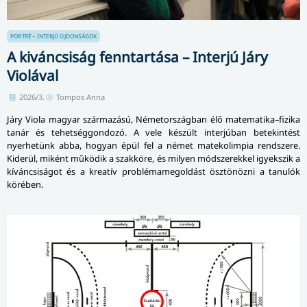
PORTRÉ – INTERJÚ
ÚJDONSÁGOK
A kiváncsiság fenntartása – Interjú Járy
Violával
2026/3.
Tompos Anna
Járy Viola magyar származású, Németországban élő matematika–fizika
tanár és tehetséggondozó. A vele készült interjúban betekintést
nyerhetünk abba, hogyan épül fel a német matekolimpia rendszere.
Kiderül, miként működik a szakköre, és milyen módszerekkel igyekszik a
kíváncsiságot és a kreatív problémamegoldást ösztönözni a tanulók
körében.