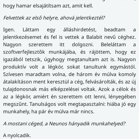
hogy hamar elsajátítsam azt, amit kell.
Felvettek az első helyre, ahová jelentkeztél?
Igen. Láttam egy álláshirdetést, beadtam a
jelentkezésemet és fel is vettek a Balabit nevű céghez.
Nagyon szerettem itt dolgozni. Beleláttam a
szoftverfejlesztők munkájába, és rájöttem, hogy ez
igazából tetszik, úgyhogy megtanultam azt is. Nagyon
produktív volt a légkör, sokat tanultunk egymástól.
Szívesen maradtam volna, de három év múlva komoly
átalakításon ment keresztül a cég, felvásárolták, és az új
tulajdonosnak más elképzelései voltak. Azok a célok és
az a légkör, amiért én szerettem ott lenni, lényegében
megszűnt. Tanulságos volt megtapasztalni: hiába jó egy
munkahely, ha pár év múlva már nincs.
A mostani céged, a Neunos hányadik munkahelyed?
A nyolcadik.