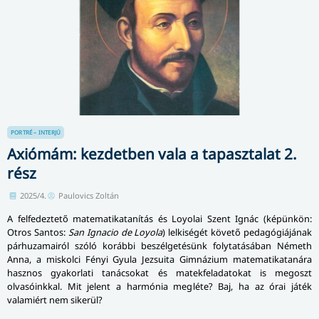
PORTRÉ – INTERJÚ
Axiómám: kezdetben vala a tapasztalat 2.
rész
2025/4.
Paulovics Zoltán
A felfedeztető matematikatanítás és Loyolai Szent Ignác (képünkön:
Otros Santos:
San Ignacio de Loyola
) lelkiségét követő pedagógiájának
párhuzamairól szóló korábbi beszélgetésünk folytatásában Németh
Anna, a miskolci Fényi Gyula Jezsuita Gimnázium matematikatanára
hasznos gyakorlati tanácsokat és matekfeladatokat is megoszt
olvasóinkkal. Mit jelent a harmónia megléte? Baj, ha az órai játék
valamiért nem sikerül?