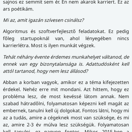
sajnos ez semmit sem ér. Én nem akarok karriert. Ez az
ars poétikám.
Mi az, amit igazán szívesen csinálsz?
Algoritmus és szoftverfejlesztő feladatokat. Ez pedig
főleg startupoknál van, ahol lényegében nincs
karrierlétra. Most is ilyen munkát végzek.
Tehát néhány évente érdemes munkahelyet váltanod, de
ennek van egy bizonytalansága is. Adattudósként kell
attól tartanod, hogy nem lesz állásod?
Abban a korban vagyok, amikor ez a téma kifejezetten
érdekel. Nehéz erre mit mondani. Azt hittem, hogy ez
probléma lesz, de most kevéssé látom annak. Nem
szabad hátradőlni, folyamatosan képezni kell magát az
embernek, tanulni kell új dolgokat. Fontos látni, hogy mi
az a tudás, amire a cégeknek most van szüksége, és mi
az, amire 2-3 év múlva lesz szükségük. Folyamatosan
kell tanulni, ez nagyon fontos. Mikor 2015-ben a