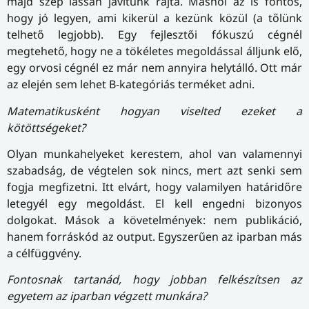
majd szép lassan javítunk rajta. Máshol az is fontos,
hogy jó legyen, ami kikerül a kezünk közül (a tőlünk
telhető legjobb). Egy fejlesztői fókuszú cégnél
megtehető, hogy ne a tökéletes megoldással álljunk elő,
egy orvosi cégnél ez már nem annyira helytálló. Ott már
az elején sem lehet B-kategóriás terméket adni.
Matematikusként hogyan viselted ezeket a
kötöttségeket?
Olyan munkahelyeket kerestem, ahol van valamennyi
szabadság, de végtelen sok nincs, mert azt senki sem
fogja megfizetni. Itt elvárt, hogy valamilyen határidőre
letegyél egy megoldást. El kell engedni bizonyos
dolgokat. Mások a követelmények: nem publikáció,
hanem forráskód az output. Egyszerűen az iparban más
a célfüggvény.
Fontosnak tartanád, hogy jobban felkészítsen az
egyetem az iparban végzett munkára?