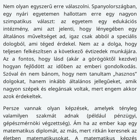
Nem olyan egyszerű erre válaszolni. Spanyolországban,
egy nyári egyetemen hallottam erre egy nagyon
szimpatikus választ: az egyetem egy edukációs
intézmény, ami azt jelenti, hogy lényegében egy
általános műveltséget ad, igaz csak abból a speciális
dologból, ami téged érdekel. Nem az a dolga, hogy
teljesen felkészítsen a következő évtizedek munkájára.
Az a fontos, hogy lásd (akár a görögöktől kezdve)
hogyan fejlődött az időben az emberi gondolkodás.
Szóval én nem bánom, hogy nem tanultam „hasznos”
dolgokat, hanem inkább általános jellegűeket, amik
nagyon szépek és elegánsak voltak, mert engem akkor
azok érdekeltek.
Persze vannak olyan képzések, amelyek tényleg
valamilyen szakmát adnak (például pénzügyi,
gépészmérnöki végzettség). Ám ha az ember kap egy
matematikus diplomát, az más, mert ritkán keresnek az
életben matematikusokat. A matematikus képzés