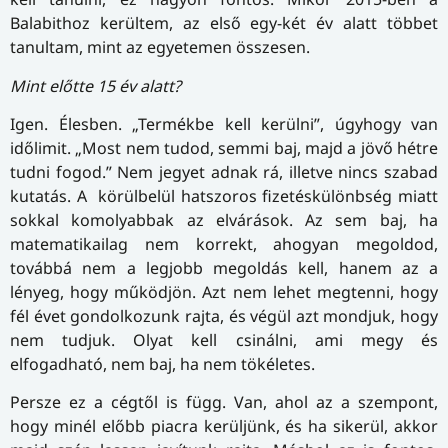
Balabithoz kerültem, az első egy-két év alatt többet
tanultam, mint az egyetemen összesen.
Mint előtte 15 év alatt?
Igen. Élesben. „Termékbe kell kerülni”, úgyhogy van
időlimit. „Most nem tudod, semmi baj, majd a jövő hétre
tudni fogod.” Nem jegyet adnak rá, illetve nincs szabad
kutatás. A körülbelül hatszoros fizetéskülönbség miatt
sokkal komolyabbak az elvárások. Az sem baj, ha
matematikailag nem korrekt, ahogyan megoldod,
továbbá nem a legjobb megoldás kell, hanem az a
lényeg, hogy működjön. Azt nem lehet megtenni, hogy
fél évet gondolkozunk rajta, és végül azt mondjuk, hogy
nem tudjuk. Olyat kell csinálni, ami megy és
elfogadható, nem baj, ha nem tökéletes.
Persze ez a cégtől is függ. Van, ahol az a szempont,
hogy minél előbb piacra kerüljünk, és ha sikerül, akkor