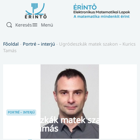
Keresés
Menü
Főoldal
-
Portré – interjú
-
Ugródeszkák matek szakon – Kurics
Tamás
PORTRÉ – INTERJÚ
Ugródeszkák matek szakon –
Kurics Tamás