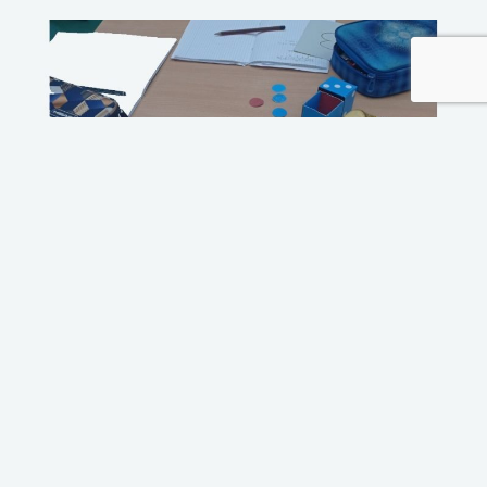
PORTRÉ – INTERJÚ
Axiómám: kezdetben vala a tapasztalat
2025/3.
Paulovics Zoltán
Az Érintő 2025 márciusi számában Németh Annával – aki közel 30 éve a
miskolci Fényi Gyula Jezsuita Gimnázium mate­ma­ti­ka­ta­ná­ra –
beszélgettünk élet­út­já­ról, innovatív, felfedeztető tanítási stílusáról,
aktuális nehézségeiről, kér­dé­se­i­ről „A ta­pasz­ta­lat­ból születő gondolat”