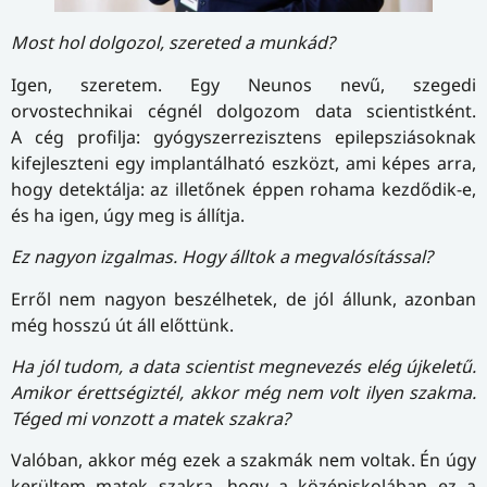
Most hol dolgozol, szereted a munkád?
Igen, szeretem. Egy Neunos nevű, szegedi
orvostechnikai cégnél dolgozom data scientistként.
A cég profilja: gyógyszerrezisztens epilepsziásoknak
kifejleszteni egy implantálható eszközt, ami képes arra,
hogy detektálja: az illetőnek éppen rohama kezdődik-e,
és ha igen, úgy meg is állítja.
Ez nagyon izgalmas. Hogy álltok a megvalósítással?
Erről nem nagyon beszélhetek, de jól állunk, azonban
még hosszú út áll előttünk.
Ha jól tudom, a data scientist megnevezés elég újkeletű.
Amikor érettségiztél, akkor még nem volt ilyen szakma.
Téged mi vonzott a matek szakra?
Valóban, akkor még ezek a szakmák nem voltak. Én úgy
kerültem matek szakra, hogy a középiskolában ez a