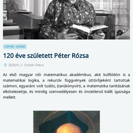
PORTRÉ – INTERJÚ
120 éve született Péter Rózsa
2025/4.
Orbán Petra
Az első magyar női matematikus akadémikus, akit külföldön is a
matematikai logika, a rekurzív függvények úttörőjeként tartottak
számon, egyaránt volt tudós, (tan)könyvíró, a matematika tanításának
elkötelezettje, és mindig szenvedélyesen és önzetlenül kiállt igazsága
mellett.