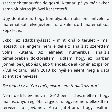
szeretnék tanárként dolgozni. A tanári pálya már akkor
sem volt biztos jövővel kecsegtető…
Úgy döntöttem, hogy komolyabban akarom művelni a
matematikát: elvégeztem az alkalmazott matematikus
képzést is.
Ekkor az adatbányászat – mint önálló terület – már
létezett, de engem nem érdekelt: analízist szerettem
volna kutatni. Az elméleti numerikus analízis
témakörében doktoráltam. Tudtam, hogy az iparban
jönnek be újabb és újabb trendek, de akkor én az iparon
kívül voltam. Talán 2010 környékén jelent meg a data
scientist elnevezés.
De téged ez a téma még ekkor sem foglalkoztatott.
Nem, de két év múlva – 2012-ben – ráeszméltem, hogy
már iszonyú rég óta vagyok az egyetemen, elkezdtem
tervezni a jövőmet. Arra jutottam, hogy váltani