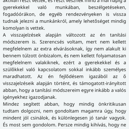
aktívan részt vettek, és részt vesznek mind a mai napig a
gyerekekkel való munkában, beszélgetéseken,
fogadóórákon, de egyéb rendezvényeken is vissza
tudnak jelezni a munkánkról, amely lehetőséget mindig
komolyan is vettek.
A visszajelzések alapján változott az én tanítási
módszerem is. Szerencsés voltam, mert nem kellett
megfelelnem az extra elvárásoknak, így nem alakult ki
bennem túlzott önbizalom, és nem kellett folyamatosan
megfelelnem valakiknek, ezért a gyerekekkel és a
szülőkkel való kapcsolatom sokkal inkább személyes
maradhatott. Az én fejlődésem igazából az ő
visszajelzéseik alapján történt, és támogatott-irányított
abban, hogy a tanítási módszereim egyre inkább a valós
igényekhez igazodjanak.
Mindez segített abban, hogy mindig önkritikusan
tudtam dolgozni, nem gondoltam magamra úgy, hogy
mindent jól csinálok, és különlegesen jó tanár vagyok.
És most sem gondolom. Persze mindig kihívás, hogy ne