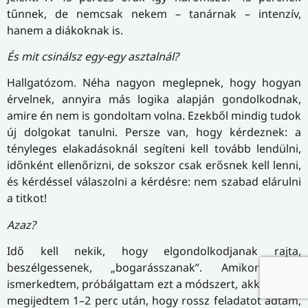
tűnnek, de nemcsak nekem – tanárnak – intenzív,
hanem a diákoknak is.
És mit csinálsz egy-egy asztalnál?
Hallgatózom. Néha nagyon meglepnek, hogy hogyan
érvelnek, annyira más logika alapján gondolkodnak,
amire én nem is gondoltam volna. Ezekből mindig tudok
új dolgokat tanulni. Persze van, hogy kérdeznek: a
tényleges elakadásoknál segíteni kell tovább lendülni,
időnként ellenőrizni, de sokszor csak erősnek kell lenni,
és kérdéssel válaszolni a kérdésre: nem szabad elárulni
a titkot!
Azaz?
Idő kell nekik, hogy elgondolkodjanak rajta,
beszélgessenek, „bogarásszanak”. Amikor még
ismerkedtem, próbálgattam ezt a módszert, akkor azért
megijedtem 1–2 perc után, hogy rossz feladatot adtam,