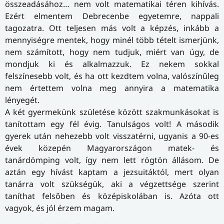
összeadásához… nem volt matematikai téren kihívás.
Ezért elmentem Debrecenbe egyetemre, nappali
tagozatra. Ott teljesen más volt a képzés, inkább a
mennyiségre mentek, hogy minél több tételt ismerjünk,
nem számított, hogy nem tudjuk, miért van úgy, de
mondjuk ki és alkalmazzuk. Ez nekem sokkal
felszínesebb volt, és ha ott kezdtem volna, valószínűleg
nem értettem volna meg annyira a matematika
lényegét.
A két gyermekünk születése között szakmunkásokat is
tanítottam egy fél évig. Tanulságos volt! A második
gyerek után nehezebb volt visszatérni, ugyanis a 90-es
évek közepén Magyarországon matek- és
tanárdömping volt, így nem lett rögtön állásom. De
aztán egy hívást kaptam a jezsuitáktól, mert olyan
tanárra volt szükségük, aki a végzettsége szerint
taníthat felsőben és középiskolában is. Azóta ott
vagyok, és jól érzem magam.