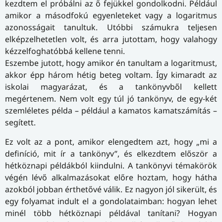
kezdtem el próbálni az ő fejükkel gondolkodni. Például
amikor a másodfokú egyenleteket vagy a logaritmus
azonosságait tanultuk. Utóbbi számukra teljesen
elképzelhetetlen volt, és arra jutottam, hogy valahogy
kézzelfoghatóbbá kellene tenni.
Eszembe jutott, hogy amikor én tanultam a logaritmust,
akkor épp három hétig beteg voltam. Így kimaradt az
iskolai magyarázat, és a tankönyvből kellett
megértenem. Nem volt egy túl jó tankönyv, de egy-két
szemléletes példa – például a kamatos kamatszámítás –
segített.
Ez volt az a pont, amikor elengedtem azt, hogy „mi a
definíció, mit ír a tankönyv”, és elkezdtem először a
hétköznapi példákból kiindulni. A tankönyvi témakörök
végén lévő alkalmazásokat előre hoztam, hogy hátha
azokból jobban érthetővé válik. Ez nagyon jól sikerült, és
egy folyamat indult el a gondolataimban: hogyan lehet
minél több hétköznapi példával tanítani? Hogyan