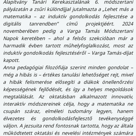
Alapítvány Tanári Kerekasztalának 6. módszertani
pályázatán a zsűri különdíjjal jutalmazta a „Lehet más a
matematika – az induktív gondolkodás fejlesztése a
digitális tanrendben” című projektjéért. 2024
novemberében pedig a Varga Tamás Módszertani
Napok keretében – ahol a felsős szekcióban már a
harmadik évben tartott műhelyfoglalkozást, most az
induktív gondolkodás fejlesztéséről – Varga Tamás-díjat
kapott.
Anna pedagógiai filozófiája szerint minden gondolat –
még a hibás is – értékes tanulási lehetőséget rejt, mivel
a hibák felismerése elősegíti a diákok önellenőrzési
képességének fejlődését, és így a helyes megoldások
megtalálását. Az oktatásban alkalmazott innovatív,
interaktív módszereinek célja, hogy a matematika ne
csupán száraz, elméleti tudomány legyen, hanem
élvezetes és gondolkodásfejlesztő tevékenységgé
váljon. A jezsuita rend fontosnak tartotta, hogy az általa
működtetett oktatási és nevelési intézmények számára