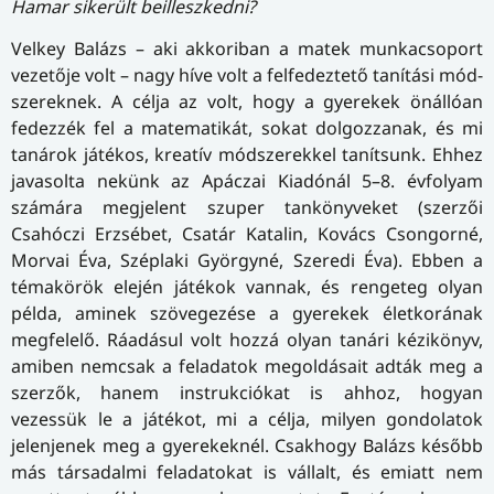
Hamar sikerült beilleszkedni?
Velkey Balázs – aki akkoriban a matek munkacsoport
vezetője volt – nagy híve volt a felfedeztető tanítási mód­
sze­rek­nek. A célja az volt, hogy a gyerekek önállóan
fedezzék fel a matematikát, sokat dolgozzanak, és mi
tanárok játékos, kreatív módszerekkel tanítsunk. Ehhez
javasolta nekünk az Apáczai Kiadónál 5–8. évfolyam
számára megjelent szuper tankönyveket (szerzői
Csahóczi Erzsébet, Csatár Katalin, Kovács Csongorné,
Morvai Éva, Széplaki Györgyné, Szeredi Éva). Ebben a
témakörök elején játékok vannak, és rengeteg olyan
példa, aminek szövegezése a gyerekek életkorának
megfelelő. Ráadásul volt hozzá olyan tanári kézikönyv,
amiben nemcsak a feladatok megoldásait adták meg a
szerzők, hanem instrukciókat is ahhoz, hogyan
vezessük le a játékot, mi a célja, milyen gondolatok
jelenjenek meg a gyerekeknél. Csakhogy Balázs később
más társadalmi feladatokat is vállalt, és emiatt nem