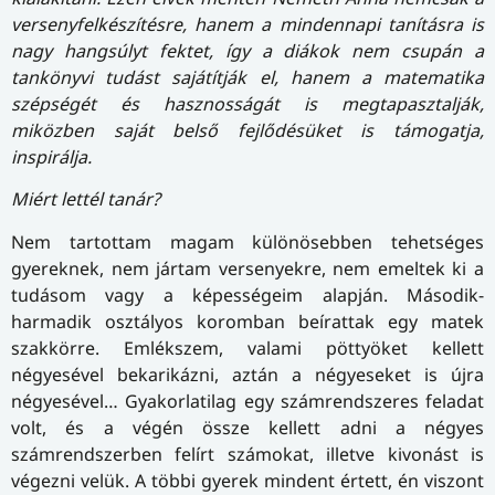
versenyfelkészítésre, hanem a mindennapi tanításra is
nagy hangsúlyt fektet, így a diákok nem csupán a
tankönyvi tudást sajátítják el, hanem a matematika
szépségét és hasznosságát is megtapasztalják,
miközben saját belső fejlődésüket is támogatja,
inspirálja.
Miért lettél tanár?
Nem tartottam magam különösebben tehetséges
gyereknek, nem jártam versenyekre, nem emeltek ki a
tudásom vagy a képességeim alapján. Második-
harmadik osztályos koromban beírattak egy matek
szakkörre. Emlékszem, valami pöttyöket kellett
négyesével bekarikázni, aztán a négyeseket is újra
négyesével… Gyakorlatilag egy számrendszeres feladat
volt, és a végén össze kellett adni a négyes
számrendszerben felírt számokat, illetve kivonást is
végezni velük. A többi gyerek mindent értett, én viszont