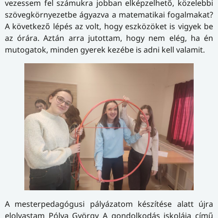
vezessem fel számukra jobban elképzelhető, közelebbi
szövegkörnyezetbe ágyazva a matematikai fogalmakat?
A következő lépés az volt, hogy eszközöket is vigyek be
az órára. Aztán arra jutottam, hogy nem elég, ha én
mutogatok, minden gyerek kezébe is adni kell valamit.
A mesterpedagógusi pályázatom készítése alatt újra
elolvastam Pólya György A gondolkodás iskolája című