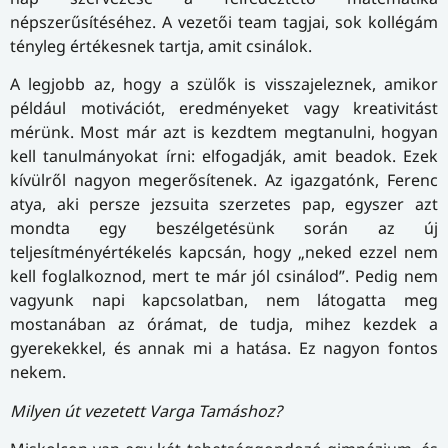
népszerűsítéséhez. A vezetői team tagjai, sok kollégám
tényleg értékesnek tartja, amit csinálok.
A legjobb az, hogy a szülők is visszajeleznek, amikor
például motivációt, eredményeket vagy kreativitást
mérünk. Most már azt is kezdtem megtanulni, hogyan
kell tanulmányokat írni: elfogadják, amit beadok. Ezek
kívülről nagyon megerősítenek. Az igazgatónk, Ferenc
atya, aki persze jezsuita szerzetes pap, egyszer azt
mondta egy beszélgetésünk során az új
teljesítményértékelés kapcsán, hogy „neked ezzel nem
kell foglalkoznod, mert te már jól csinálod”. Pedig nem
vagyunk napi kapcsolatban, nem látogatta meg
mostanában az órámat, de tudja, mihez kezdek a
gyerekekkel, és annak mi a hatása. Ez nagyon fontos
nekem.
Milyen út vezetett Varga Tamáshoz?