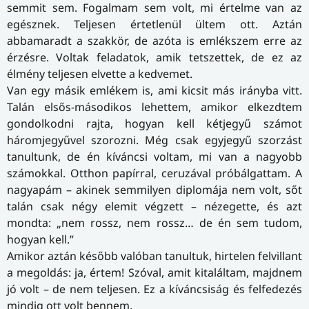
semmit sem. Fogalmam sem volt, mi értelme van az
egésznek. Teljesen értetlenül ültem ott. Aztán
abbamaradt a szakkör, de azóta is emlékszem erre az
érzésre. Voltak feladatok, amik tetszettek, de ez az
élmény teljesen elvette a kedvemet.
Van egy másik emlékem is, ami kicsit más irányba vitt.
Talán elsős-másodikos lehettem, amikor elkezdtem
gondolkodni rajta, hogyan kell kétjegyű számot
háromjegyűvel szorozni. Még csak egyjegyű szorzást
tanultunk, de én kíváncsi voltam, mi van a nagyobb
számokkal. Otthon papírral, ceruzával próbálgattam. A
nagyapám – akinek semmilyen diplomája nem volt, sőt
talán csak négy elemit végzett – nézegette, és azt
mondta: „nem rossz, nem rossz… de én sem tudom,
hogyan kell.”
Amikor aztán később valóban tanultuk, hirtelen felvillant
a megoldás: ja, értem! Szóval, amit kitaláltam, majdnem
jó volt – de nem teljesen. Ez a kíváncsiság és felfedezés
mindig ott volt bennem.