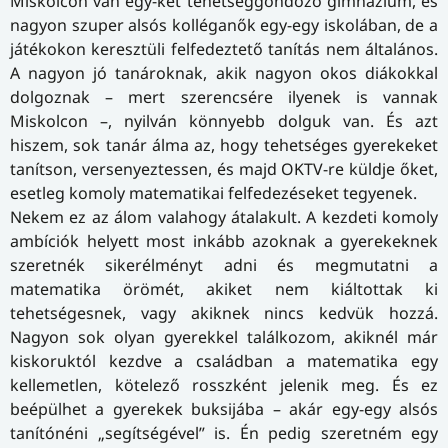
Miskolcon van egy-két tehetséggondozó gimnázium, és
nagyon szuper alsós kolléganők egy-egy iskolában, de a
játékokon keresztüli felfedeztető tanítás nem általános.
A nagyon jó tanároknak, akik nagyon okos diákokkal
dolgoznak – mert szerencsére ilyenek is vannak
Miskolcon –, nyilván könnyebb dolguk van. És azt
hiszem, sok tanár álma az, hogy tehetséges gyerekeket
tanítson, versenyeztessen, és majd OKTV-re küldje őket,
esetleg komoly matematikai felfedezéseket tegyenek.
Nekem ez az álom valahogy átalakult. A kezdeti komoly
ambíciók helyett most inkább azoknak a gyerekeknek
szeretnék sikerélményt adni és megmutatni a
matematika örömét, akiket nem kiáltottak ki
tehetségesnek, vagy akiknek nincs kedvük hozzá.
Nagyon sok olyan gyerekkel találkozom, akiknél már
kiskoruktól kezdve a családban a matematika egy
kellemetlen, kötelező rosszként jelenik meg. És ez
beépülhet a gyerekek buksijába – akár egy-egy alsós
tanítónéni „segítségével” is. Én pedig szeretném egy