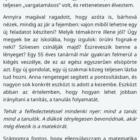
teljesen „vargatamásos” volt, és rettenetesen élveztem.
Annyira magával ragadott, hogy azóta is, bárhová
nézek, mindig az jár a fejemben: vajon miből lehetne egy
új feladatot készíteni? Melyik témakörre illene jól? Úgy
megyek be az iskolába, hogy izgulok: örülni fognak-e
neki? Szívesen csinálják majd? Észreveszik benne a
lényeget? Egy 55 éves tanárnál már gyakran felmerül a
kiégés veszélye, de ez az egész egyszerűen elsöpörte
azt. Egy új gondolat, egy új szakmai közeg teljesen lázba
tud hozni. Anna rengeteget segített a pontosításban, és
nagyon sok konkrét eszközt is adott a kezembe. Eszközt
abban az értelemben, hogy hogyan lehet jobban
irányítani a tanítás, a tanulás folyamatát.
Tehát a felfedeztetéssel mindenki nyer: mind a tanár,
mind a tanulók. A diákok ténylegesen bevonódnak, akár
még élvezik is a matekórát.
Számomra fontos, hogy ellensúlyozzam a matematika