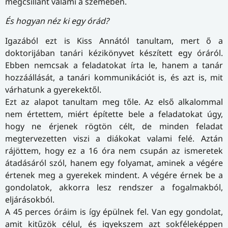
megcsillant valami a szemében.
És hogyan néz ki egy órád?
Igazából ezt is Kiss Annától tanultam, mert ő a
doktorijában tanári kézikönyvet készített egy óráról.
Ebben nemcsak a feladatokat írta le, hanem a tanár
hozzáállását, a tanári kommunikációt is, és azt is, mit
várhatunk a gyerekektől.
Ezt az alapot tanultam meg tőle. Az első alkalommal
nem értettem, miért építette bele a feladatokat úgy,
hogy ne érjenek rögtön célt, de minden feladat
megtervezetten viszi a diákokat valami felé. Aztán
rájöttem, hogy ez a 16 óra nem csupán az ismeretek
átadásáról szól, hanem egy folyamat, aminek a végére
értenek meg a gyerekek mindent. A végére érnek be a
gondolatok, akkorra lesz rendszer a fogalmakból,
eljárásokból.
A 45 perces óráim is így épülnek fel. Van egy gondolat,
amit kitűzök célul, és igyekszem azt sokféleképpen