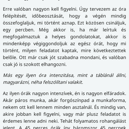
Erre valóban nagyon kell figyelni. Úgy tervezem az óra
felépítését, időbeosztását, hogy a végén mindig
összefoglaljuk, mi történt aznap. Ezt közösen csináljuk,
egy percben. Még akkor is, ha már leírtuk és
megfogalmaztuk a helyes gondolatokat, akkor is
mindenképp végiggondoljuk az egész órát, hogy mi
történt, milyen feladatot kaptak, mire következtettek
belőle. Ott már csak jót szabadna mondani, és valóban
csak jó is szokott elhangozni.
Más egy ilyen óra intenzitása, mint a táblánál állni,
magyarázni, néha felszólítani valakit.
Az ilyen órák nagyon intenzívek, én is nagyon elfáradok.
Akár páros munka, akár forgószínpad a munkaforma,
nekem ott kell lennem minden asztalnál. És mindig van,
akire jobban kell figyelni, vagy már plusz feladatot is
érdemes lenne adni neki. Tehát folyamatos rohangálást
jelent. A 45 perces órák így háromszor 45 percnek