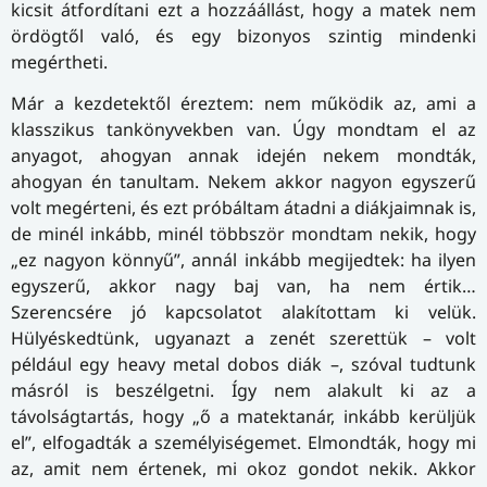
kicsit átfordítani ezt a hozzáállást, hogy a matek nem
ördögtől való, és egy bizonyos szintig mindenki
megértheti.
Már a kezdetektől éreztem: nem működik az, ami a
klasszikus tankönyvekben van. Úgy mondtam el az
anyagot, ahogyan annak idején nekem mondták,
ahogyan én tanultam. Nekem akkor nagyon egyszerű
volt megérteni, és ezt próbáltam átadni a diákjaimnak is,
de minél inkább, minél többször mondtam nekik, hogy
„ez nagyon könnyű”, annál inkább megijedtek: ha ilyen
egyszerű, akkor nagy baj van, ha nem értik…
Szerencsére jó kapcsolatot alakítottam ki velük.
Hülyéskedtünk, ugyanazt a zenét szerettük – volt
például egy heavy metal dobos diák –, szóval tudtunk
másról is beszélgetni. Így nem alakult ki az a
távolságtartás, hogy „ő a matektanár, inkább kerüljük
el”, elfogadták a személyiségemet. Elmondták, hogy mi
az, amit nem értenek, mi okoz gondot nekik. Akkor