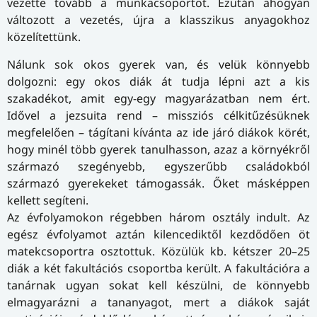
vezette tovább a munkacsoportot. Ezután ahogyan
változott a vezetés, újra a klasszikus anyagokhoz
közelítettünk.
Nálunk sok okos gyerek van, és velük könnyebb
dolgozni: egy okos diák át tudja lépni azt a kis
szakadékot, amit egy-egy magyarázatban nem ért.
Idővel a jezsuita rend – missziós célkitűzésüknek
megfelelően – tágítani kívánta az ide járó diákok körét,
hogy minél több gyerek tanulhasson, azaz a környékről
származó szegényebb, egyszerűbb családokból
származó gyerekeket támogassák. Őket másképpen
kellett segíteni.
Az évfolyamokon régebben három osztály indult. Az
egész évfolyamot aztán kilencediktől kezdődően öt
matekcsoportra osztottuk. Közülük kb. kétszer 20–25
diák a két fakultációs csoportba került. A fakultációra a
tanárnak ugyan sokat kell készülni, de könnyebb
elmagyarázni a tananyagot, mert a diákok saját