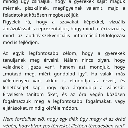
mindig úgy csináljuk, hogy a gyerekek saját maguk
mérnek, piszkálnak, megfigyelnek valamit, majd a
feladatokat közösen megbeszéljük.
Figyelek rá, hogy a szavakat képekkel, vizuális
ábrázolással is reprezentáljuk, hogy mind a téri-vizuális,
mind az auditív-szekvenciális információ-feldolgozási
mód is fejlődjön.
Az egyik legfontosabb célom, hogy a gyerekek
tanuljanak meg érvelni. Nálam nincs olyan, hogy
valakinek „igaza van”, hanem azt mondjuk, hogy
„mutasd meg, miért gondolod így”. Ha valaki más
véleményen van, akkor is elmondja az érveit, és
lehetőséget kap, hogy újra átgondolja a válaszát.
Érvelésre tanítom őket, és az óra végén közösen
fogalmazzuk meg a legfontosabb fogalmakat, vagy
eljárásokat, mindig kétféle módon.
Nem fordulhat elő, hogy egy diák úgy megy el az órád
végén, hogy bizonyos tényeket illetően tévedésben van?