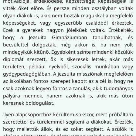
motivációja, érdeklődése, képzettsége, képességeik is
vitték őket előre. És persze minden osztályban voltak
olyan diákok is, akik nem hozták magukkal a megfelelő
képességeket, vagy egyszerűbb családból érkeztek.
Ezek a gyerekek nagyon jólelkűek voltak. Értékelték,
hogy a Jezsuita Gimnáziumban tanulhatnak, és
becsülettel dolgoztak, még akkor is, ha nem volt
mindegyikük kitűnő. Egyébként szinte mindenki közülük
diplomát szerzett, ők is sikeresek lettek, akár más
területen, például nyelvből, szociális munkában vagy
gyógypedagógiában. A jezsuita missziónak megfelelően
az iskolában fontos szerepet kapott az a cél is, hogy ne
csak azoknak legyen fontos a tanulás, akik tudományos
pályára mennek, hanem azoknak is, akik más úton
keresnek boldogulást.
Ilyen alapcsoporthoz kerültem sokszor, mert próbáltam
szeretettel és türelemmel segíteni a diákokat. Érezték,
hogy mellettük állok, és ez sokat segített. A szülők is