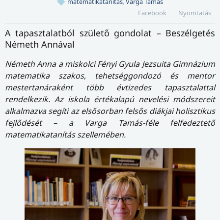
matematikatanítás
,
Varga Tamás
Facebook
Nyomtatás
A tapasztalatból születő gondolat – Beszélgetés
Németh Annával
Németh Anna a miskolci Fényi Gyula Jezsuita Gimnázium
matematika szakos, tehetséggondozó és mentor
mestertanáraként több évtizedes tapasztalattal
rendelkezik. Az iskola értékalapú nevelési módszereit
alkalmazva segíti az elsősorban felsős diákjai holisztikus
fejlődését – a Varga Tamás-féle felfedeztető
matematikatanítás szellemében.