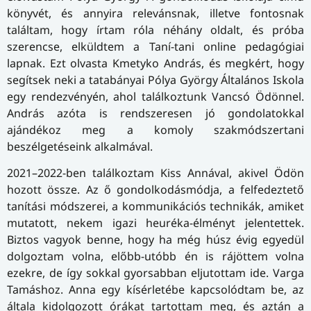
könyvét, és annyira relevánsnak, illetve fontosnak
találtam, hogy írtam róla néhány oldalt, és próba
szerencse, elküldtem a Taní-tani online pedagógiai
lapnak. Ezt olvasta Kmetyko András, és megkért, hogy
segítsek neki a tatabányai Pólya György Általános Iskola
egy rendezvényén, ahol találkoztunk Vancsó Ödönnel.
András azóta is rendszeresen jó gondolatokkal
ajándékoz meg a komoly szakmódszertani
beszélgetéseink alkalmával.
2021–2022-ben találkoztam Kiss Annával, akivel Ödön
hozott össze. Az ő gondolkodásmódja, a felfedeztető
tanítási módszerei, a kommunikációs technikák, amiket
mutatott, nekem igazi heuréka-élményt jelentettek.
Biztos vagyok benne, hogy ha még húsz évig egyedül
dolgoztam volna, előbb-utóbb én is rájöttem volna
ezekre, de így sokkal gyorsabban eljutottam ide. Varga
Tamáshoz. Anna egy kísérletébe kapcsolódtam be, az
általa kidolgozott órákat tartottam meg, és aztán a