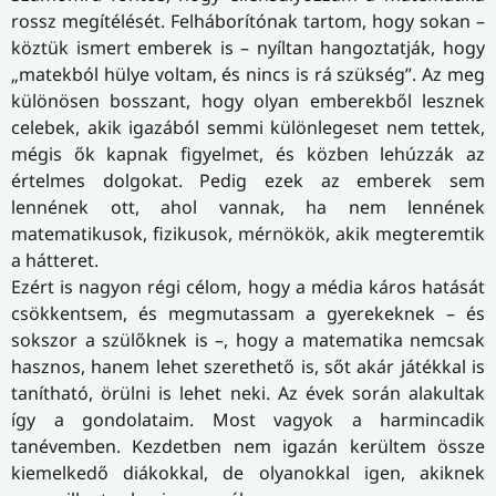
rossz megítélését. Felháborítónak tartom, hogy sokan –
köztük ismert emberek is – nyíltan hangoztatják, hogy
„matekból hülye voltam, és nincs is rá szükség”. Az meg
különösen bosszant, hogy olyan emberekből lesznek
celebek, akik igazából semmi különlegeset nem tettek,
mégis ők kapnak figyelmet, és közben lehúzzák az
értelmes dolgokat. Pedig ezek az emberek sem
lennének ott, ahol vannak, ha nem lennének
matematikusok, fizikusok, mérnökök, akik megteremtik
a hátteret.
Ezért is nagyon régi célom, hogy a média káros hatását
csökkentsem, és megmutassam a gyerekeknek – és
sokszor a szülőknek is –, hogy a matematika nemcsak
hasznos, hanem lehet szerethető is, sőt akár játékkal is
tanítható, örülni is lehet neki. Az évek során alakultak
így a gondolataim. Most vagyok a harmincadik
tanévemben. Kezdetben nem igazán kerültem össze
kiemelkedő diákokkal, de olyanokkal igen, akiknek