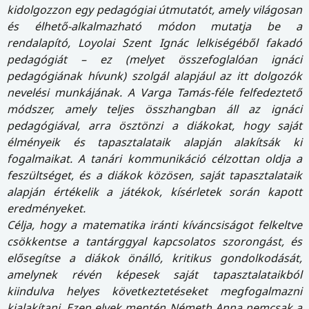
kidolgozzon egy pedagógiai útmutatót, amely világosan
és élhető-alkalmazható módon mutatja be a
rendalapító, Loyolai Szent Ignác lelkiségéből fakadó
pedagógiát – ez (melyet összefoglalóan ignáci
pedagógiának hívunk) szolgál alapjául az itt dolgozók
nevelési munkájának. A Varga Tamás-féle felfedeztető
módszer, amely teljes összhangban áll az ignáci
pedagógiával, arra ösztönzi a diákokat, hogy saját
élményeik és tapasztalataik alapján alakítsák ki
fogalmaikat. A tanári kommunikáció célzottan oldja a
feszültséget, és a diákok közösen, saját tapasztalataik
alapján értékelik a játékok, kísérletek során kapott
eredményeket.
Célja, hogy a matematika iránti kíváncsiságot felkeltve
csökkentse a tantárggyal kapcsolatos szorongást, és
elősegítse a diákok önálló, kritikus gondolkodását,
amelynek révén képesek saját tapasztalataikból
kiindulva helyes következtetéseket megfogalmazni
kialakítani.
Ezen elvek mentén Németh Anna nemcsak a