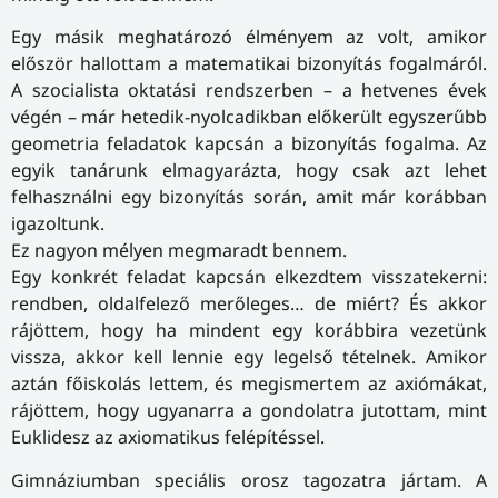
Egy másik meghatározó élményem az volt, amikor
először hallottam a matematikai bizonyítás fogalmáról.
A szocialista oktatási rendszerben – a hetvenes évek
végén – már hetedik-nyolcadikban előkerült egyszerűbb
geometria feladatok kapcsán a bizonyítás fogalma. Az
egyik tanárunk elmagyarázta, hogy csak azt lehet
felhasználni egy bizonyítás során, amit már korábban
igazoltunk.
Ez nagyon mélyen megmaradt bennem.
Egy konkrét feladat kapcsán elkezdtem visszatekerni:
rendben, oldalfelező merőleges… de miért? És akkor
rájöttem, hogy ha mindent egy korábbira vezetünk
vissza, akkor kell lennie egy legelső tételnek. Amikor
aztán főiskolás lettem, és megismertem az axiómákat,
rájöttem, hogy ugyanarra a gondolatra jutottam, mint
Euklidesz az axiomatikus felépítéssel.
Gimnáziumban speciális orosz tagozatra jártam. A