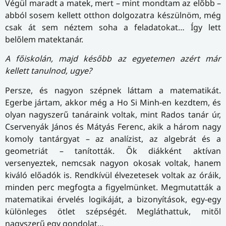
Végül maradt a matek, mert – mint mondtam az előbb –
abból sosem kellett otthon dolgozatra készülnöm, még
csak át sem néztem soha a feladatokat… Így lett
belőlem matektanár.
A főiskolán, majd később az egyetemen azért már
kellett tanulnod, ugye?
Persze, és nagyon szépnek láttam a matematikát.
Egerbe jártam, akkor még a Ho Si Minh-en kezdtem, és
olyan nagyszerű tanáraink voltak, mint Rados tanár úr,
Cservenyák János és Mátyás Ferenc, akik a három nagy
komoly tantárgyat – az analízist, az algebrát és a
geometriát – tanították. Ők diákként aktívan
versenyeztek, nemcsak nagyon okosak voltak, hanem
kiváló előadók is. Rendkívül élvezetesek voltak az óráik,
minden perc megfogta a figyelmünket. Megmutatták a
matematikai érvelés logikáját, a bizonyítások, egy-egy
különleges ötlet szépségét. Megláthattuk, mitől
nagyszerű egy gondolat…