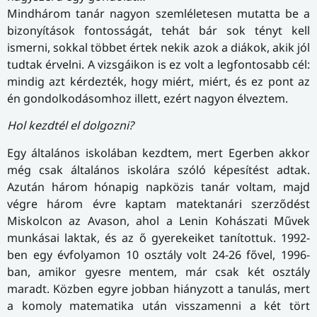
Mindhárom tanár nagyon szemléletesen mutatta be a
bizonyítások fontosságát, tehát bár sok tényt kell
ismerni, sokkal többet értek nekik azok a diákok, akik jól
tudtak érvelni. A vizsgáikon is ez volt a legfontosabb cél:
mindig azt kérdezték, hogy miért, miért, és ez pont az
én gondolkodásomhoz illett, ezért nagyon élveztem.
Hol kezdtél el dolgozni?
Egy általános iskolában kezdtem, mert Egerben akkor
még csak általános iskolára szóló képesítést adtak.
Azután három hónapig napközis tanár voltam, majd
végre három évre kaptam matektanári szerződést
Miskolcon az Avason, ahol a Lenin Kohászati Művek
munkásai laktak, és az ő gyerekeiket tanítottuk. 1992-
ben egy évfolyamon 10 osztály volt 24-26 fővel, 1996-
ban, amikor gyesre mentem, már csak két osztály
maradt. Közben egyre jobban hiányzott a tanulás, mert
a komoly matematika után visszamenni a két tört