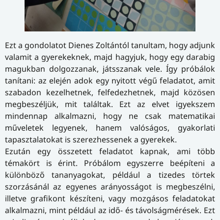
Ezt a gondolatot Dienes Zoltántól tanultam, hogy adjunk
valamit a gyerekeknek, majd hagyjuk, hogy egy darabig
magukban dolgozzanak, játsszanak vele. Így próbálok
tanítani: az elején adok egy nyitott végű feladatot, amit
szabadon kezelhetnek, felfedezhetnek, majd közösen
megbeszéljük, mit találtak. Ezt az elvet igyekszem
mindennap alkalmazni, hogy ne csak matematikai
műveletek legyenek, hanem valóságos, gyakorlati
tapasztalatokat is szerezhessenek a gyerekek.
Ezután egy összetett feladatot kapnak, ami több
témakört is érint. Próbálom egyszerre beépíteni a
különböző tananyagokat, például a tizedes törtek
szorzásánál az egyenes arányosságot is megbeszélni,
illetve grafikont készíteni, vagy mozgásos feladatokat
alkalmazni, mint például az idő- és távolságmérések. Ezt