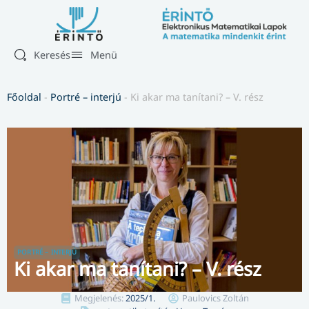
Keresés
Menü
Főoldal
-
Portré – interjú
-
Ki akar ma tanítani? – V. rész
PORTRÉ – INTERJÚ
Ki akar ma tanítani? – V. rész
Megjelenés:
2025/1.
Paulovics Zoltán