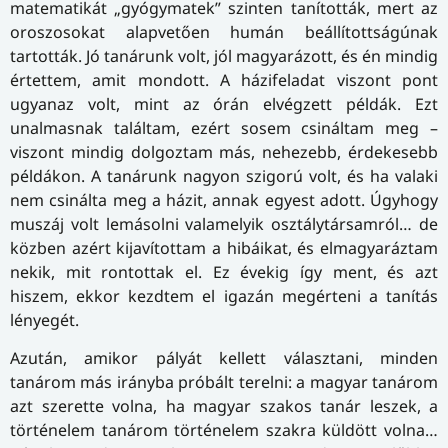
matematikát „gyógymatek” szinten tanították, mert az
oroszosokat alapvetően humán beállítottságúnak
tartották. Jó tanárunk volt, jól magyarázott, és én mindig
értettem, amit mondott. A házifeladat viszont pont
ugyanaz volt, mint az órán elvégzett példák. Ezt
unalmasnak találtam, ezért sosem csináltam meg –
viszont mindig dolgoztam más, nehezebb, érdekesebb
példákon. A tanárunk nagyon szigorú volt, és ha valaki
nem csinálta meg a házit, annak egyest adott. Úgyhogy
muszáj volt lemásolni valamelyik osztálytársamról… de
közben azért kijavítottam a hibáikat, és elmagyaráztam
nekik, mit rontottak el. Ez évekig így ment, és azt
hiszem, ekkor kezdtem el igazán megérteni a tanítás
lényegét.
Azután, amikor pályát kellett választani, minden
tanárom más irányba próbált terelni: a magyar tanárom
azt szerette volna, ha magyar szakos tanár leszek, a
történelem tanárom történelem szakra küldött volna…