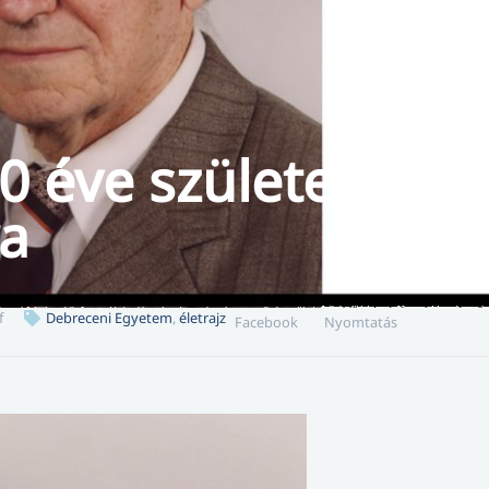
0 éve született
ra
f
Debreceni Egyetem
,
életrajz
Facebook
Nyomtatás