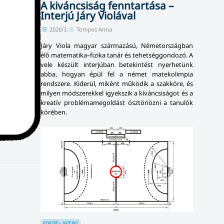
A kiváncsiság fenntartása –
Interjú Járy Violával
2026/3.
Tompos Anna
Járy Viola magyar származású, Németországban
élő matematika–fizika tanár és tehetséggondozó. A
vele készült interjúban betekintést nyerhetünk
abba, hogyan épül fel a német matekolimpia
rendszere. Kiderül, miként működik a szakköre, és
milyen módszerekkel igyekszik a kíváncsiságot és a
kreatív problémamegoldást ösztönözni a tanulók
körében.
PORTRÉ – INTERJÚ