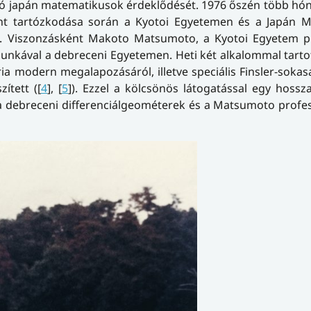
zó japán matematikusok érdeklődését. 1976 őszén több hó
int tartózkodása során a Kyotoi Egyetemen és a Japán M
ást. Viszonzásként Makoto Matsumoto, a Kyotoi Egyetem p
 munkával a debreceni Egyetemen. Heti két alkalommal tarto
a modern megalapozásáról, illetve speciális Finsler-sokas
ített ([
4
], [
5
]). Ezzel a kölcsönös látogatással egy hossz
debreceni differenciálgeométerek és a Matsumoto profes