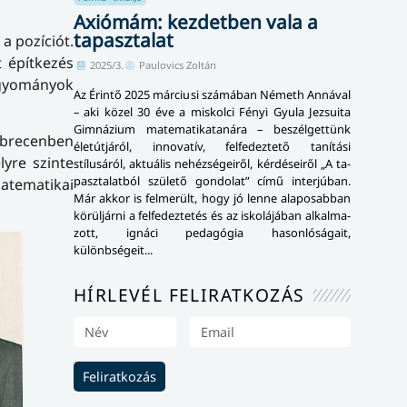
Axiómám: kezdetben vala a
tapasztalat
a pozíciót.
t építkezés
2025/3.
Paulovics Zoltán
agyományok
Az Érintő 2025 márciusi számában Németh Annával
– aki közel 30 éve a miskolci Fényi Gyula Jezsuita
Gimnázium mate­ma­ti­ka­ta­ná­ra – beszélgettünk
ebrecenben
élet­út­já­ról, innovatív, felfedeztető tanítási
lyre szinte
stílusáról, aktuális nehézségeiről, kér­dé­se­i­ről „A ta­
pasz­ta­lat­ból születő gondolat” című interjúban.
Matematikai
Már akkor is felmerült, hogy jó lenne alaposabban
körüljárni a felfedeztetés és az iskolájában al­kal­ma­
zott, ignáci pedagógia ha­son­ló­sá­ga­it,
különbségeit...
HÍRLEVÉL FELIRATKOZÁS
Feliratkozás