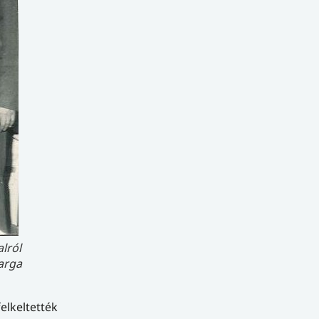
lról
Varga
elkeltették