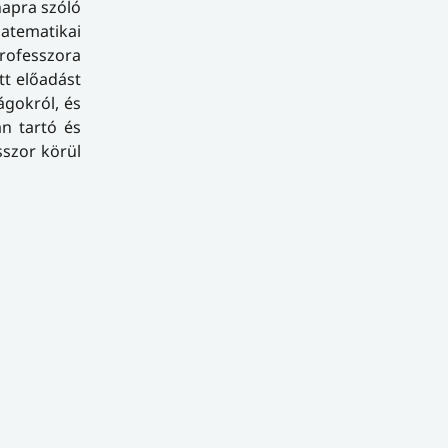
napra szóló
atematikai
rofesszora
tt előadást
ágokról, és
an tartó és
szor körül