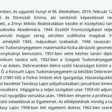
nben, és ugyanitt hunyt el 96. életévében, 2019. február 12
dő és Dömsödi Emma, aki tanítónői képesítéssel ren
ett, a Zrínyi Miklós Reáliskolában kezdte el középfokú ta
udovika Akadémiára. 1944 őszétől frontszolgálatot telje
avonuló magyar sereg sérülten szállította magával. 
, amelyből 1945. májusában szabadult. 1946 tavaszán
ceni Tudományegyetem matematika-fizika-ábrázoló geometr
onyítványt bemutatni. 1951-ben vette kézhez tanári dipl
chnikum tanára volt. 1952-ben a Szegedi Tudományegye
n az évben, Debrecenben életre szóló házasságot kötött a
val. Ő a Kossuth Lajos Tudományegyetem (a későbbi Debrece
jd (1981-től) a Fizikai Intézet első igazgatója. Házasságuk
azi kezdetet Tamássy Lajos pályafutásában: januárban kinev
kére. Végigjárta a teljes szolgálati utat: 1959-től adjun
lenül nyugdíjba vonulása után, 1994-ben elnyerte a profess
mutató odaadással az Egyetemet. Az előléptetések mindig a
ássy Lajos 1958-ban lett egyetemi doktor, 1962-ben szer