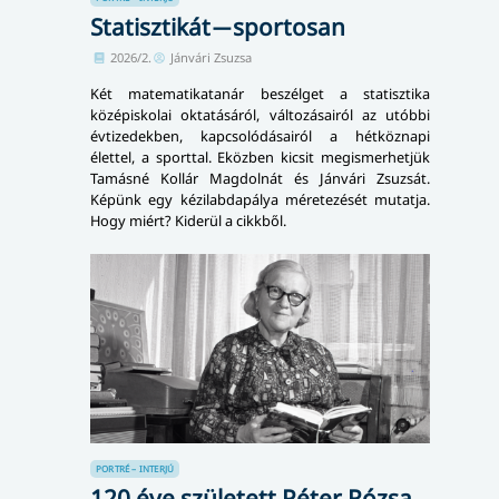
Statisztikát ̶ sportosan
2026/2.
Jánvári Zsuzsa
Két matematikatanár beszélget a statisztika
középiskolai oktatásáról, változásairól az utóbbi
évtizedekben, kapcsolódásairól a hétköznapi
élettel, a sporttal. Eközben kicsit megismerhetjük
Tamásné Kollár Magdolnát és Jánvári Zsuzsát.
Képünk egy kézilabdapálya méretezését mutatja.
Hogy miért? Kiderül a cikkből.
PORTRÉ – INTERJÚ
120 éve született Péter Rózsa