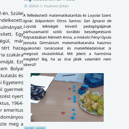
2025/4.
Paulovics Zoltán
-én. Szülei
A felfedeztető matematikatanítás és Loyolai Szent
delkezett.
Ignác (képünkön: Otros Santos:
San Ignacio de
Loyola
) lelkiségét követő pedagógiájának
nulmányait.
párhuzamairól szóló korábbi beszélgetésünk
sített. Egy
folytatásában Németh Anna, a miskolci Fényi Gyula
Végül, már
Jezsuita Gimnázium matematikatanára hasznos
 tért haza
gyakorlati tanácsokat és matekfeladatokat is
megoszt olvasóinkkal. Mit jelent a harmónia
ia szakára
megléte? Baj, ha az órai játék valamiért nem
omáját. Ezt
sikerül?
tem Bolyai
 kutatás és
ni Egyetem)
ból gyermek
ezést nyert
ktus, 1964-
or emeritus
 tudományos
ezte meg a
PORTRÉ – INTERJÚ