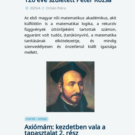
2025/4.
Orbán Petra
Az első magyar női matematikus akadémikus, akit
külföldön is a matematikai logika, a rekurzív
függvények úttörőjeként tartottak számon,
egyaránt volt tudós, (tan)könyvíró, a matematika
tanításának elkötelezettje, és mindig
szenvedélyesen és önzetlenül kiállt igazsága
mellett.
PORTRÉ – INTERJÚ
Axiómám: kezdetben vala a
tapasztalat 2. rész