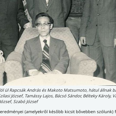
öl ül Rapcsák András és Makoto Matsumoto, hátul állnak ba
zilasi József, Tamássy Lajos, Bácsó Sándor, Bélteky Károly, 
József, Szabó József
redményei (amelyekről később kicsit bővebben szólunk) f