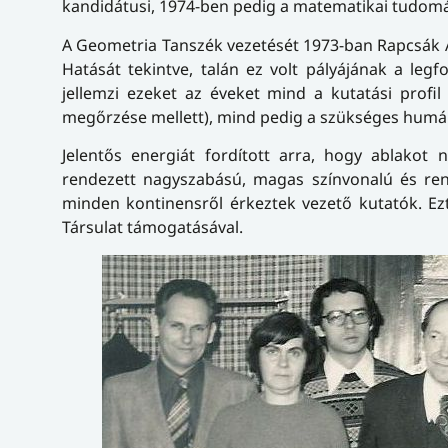
kandidátusi, 1974-ben pedig a matematikai tudom
A Geometria Tanszék vezetését 1973-ban Rapcsák And
Hatását tekintve, talán ez volt pályájának a leg
jellemzi ezeket az éveket mind a kutatási prof
megőrzése mellett), mind pedig a szükséges humán
Jelentős energiát fordított arra, hogy ablakot
rendezett nagyszabású, magas színvonalú és rend
minden kontinensről érkeztek vezető kutatók. Ezt
Társulat támogatásával.