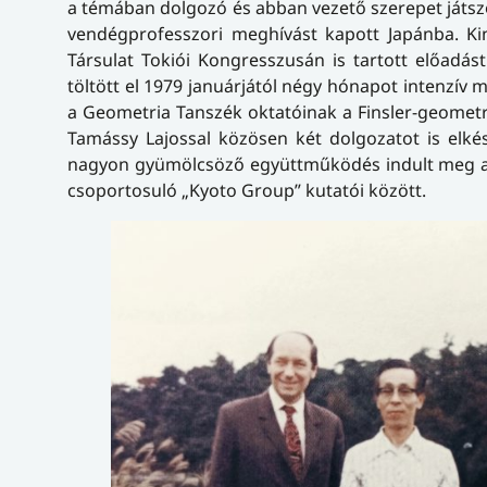
a témában dolgozó és abban vezető szerepet játs
vendégprofesszori meghívást kapott Japánba. K
Társulat Tokiói Kongresszusán is tartott előad
töltött el 1979 januárjától négy hónapot intenzív
a Geometria Tanszék oktatóinak a Finsler-geometri
Tamássy Lajossal közösen két dolgozatot is elkész
nagyon gyümölcsöző együttműködés indult meg a 
csoportosuló „Kyoto Group” kutatói között.