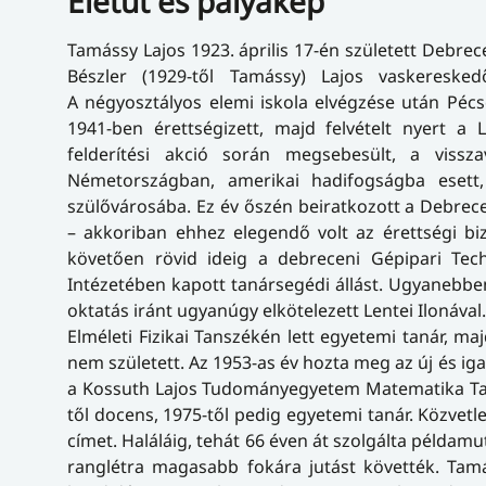
Életút és pályakép
Tamássy Lajos 1923. április 17-én született Debrece
Bészler (1929-től Tamássy) Lajos vaskereske
A négyosztályos elemi iskola elvégzése után Pécs
1941-ben érettségizett, majd felvételt nyert a L
felderítési akció során megsebesült, a vissz
Németországban, amerikai hadifogságba esett
szülővárosába. Ez év őszén beiratkozott a Debre
– akkoriban ehhez elegendő volt az érettségi biz
követően rövid ideig a debreceni Gépipari Te
Intézetében kapott tanársegédi állást. Ugyanebbe
oktatás iránt ugyanúgy elkötelezett Lentei Iloná
Elméleti Fizikai Tanszékén lett egyetemi tanár, ma
nem született. Az 1953-as év hozta meg az új és ig
a Kossuth Lajos Tudományegyetem Matematika Tanszé
től docens, 1975-től pedig egyetemi tanár. Közvet
címet. Haláláig, tehát 66 éven át szolgálta példa
ranglétra magasabb fokára jutást követték. Tam