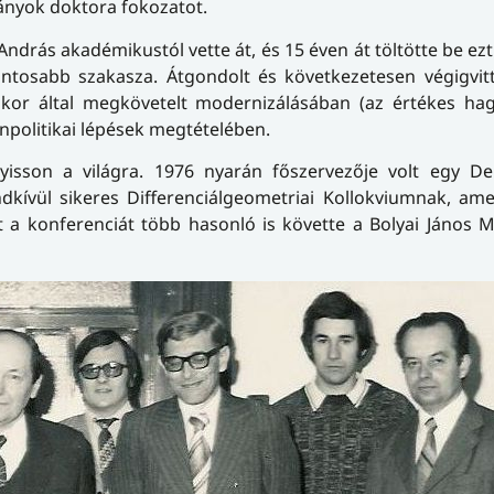
ányok doktora fokozatot.
rás akadémikustól vette át, és 15 éven át töltötte be ezt 
fontosabb szakasza. Átgondolt és következetesen végigvit
il kor által megkövetelt modernizálásában (az értékes h
politikai lépések megtételében.
 nyisson a világra. 1976 nyarán főszervezője volt egy D
kívül sikeres Differenciálgeometriai Kollokviumnak, ame
 a konferenciát több hasonló is követte a Bolyai János 