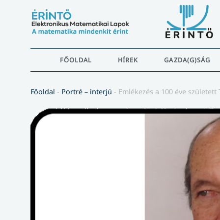
FŐOLDAL
HÍREK
GAZDA(G)SÁG
Főoldal
-
Portré – interjú
-
Emlékezés a 100 éve született