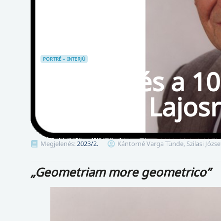
PORTRÉ – INTERJÚ
Emlékezés a 10
Tamássy Lajos
Megjelenés:
2023/2.
Kántorné Varga Tünde, Szilasi Józse
„Geometriam more geometrico”