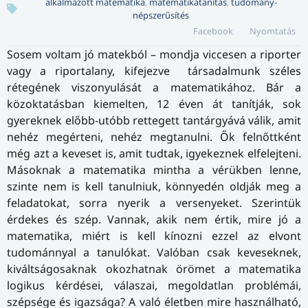
alkalmazott matematika
,
matematikatanítás
,
tudomány-
népszerűsítés
Facebook
Nyomtatás
Sosem voltam jó matekból – mondja viccesen a riporter
vagy a riportalany, kifejezve társadalmunk széles
rétegének viszonyulását a matematikához. Bár a
közoktatásban kiemelten, 12 éven át tanítják, sok
gyereknek előbb-utóbb rettegett tantárgyává válik, amit
nehéz megérteni, nehéz megtanulni. Ők felnőttként
még azt a keveset is, amit tudtak, igyekeznek elfelejteni.
Másoknak a matematika mintha a vérükben lenne,
szinte nem is kell tanulniuk, könnyedén oldják meg a
feladatokat, sorra nyerik a versenyeket. Szerintük
érdekes és szép. Vannak, akik nem értik, mire jó a
matematika, miért is kell kínozni ezzel az elvont
tudománnyal a tanulókat. Valóban csak keveseknek,
kiváltságosaknak okozhatnak örömet a matematika
logikus kérdései, válaszai, megoldatlan problémái,
szépsége és igazsága? A való életben mire használható,