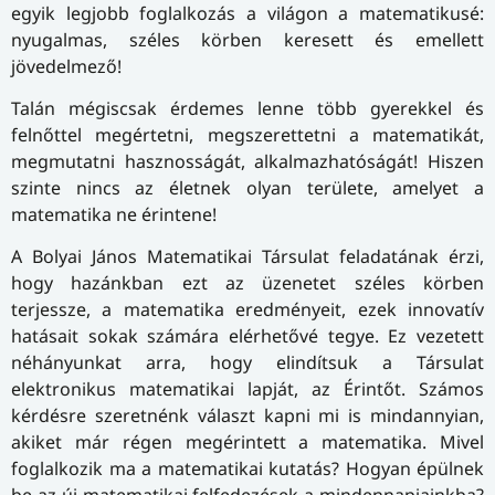
egyik legjobb foglalkozás a világon a matematikusé:
nyugalmas, széles körben keresett és emellett
jövedelmező!
Talán mégiscsak érdemes lenne több gyerekkel és
felnőttel megértetni, megszerettetni a matematikát,
megmutatni hasznosságát, alkalmazhatóságát! Hiszen
szinte nincs az életnek olyan területe, amelyet a
matematika ne érintene!
A Bolyai János Matematikai Társulat feladatának érzi,
hogy hazánkban ezt az üzenetet széles körben
terjessze, a matematika eredményeit, ezek innovatív
hatásait sokak számára elérhetővé tegye. Ez vezetett
néhányunkat arra, hogy elindítsuk a Társulat
elektronikus matematikai lapját, az Érintőt. Számos
kérdésre szeretnénk választ kapni mi is mindannyian,
akiket már régen megérintett a matematika. Mivel
foglalkozik ma a matematikai kutatás? Hogyan épülnek