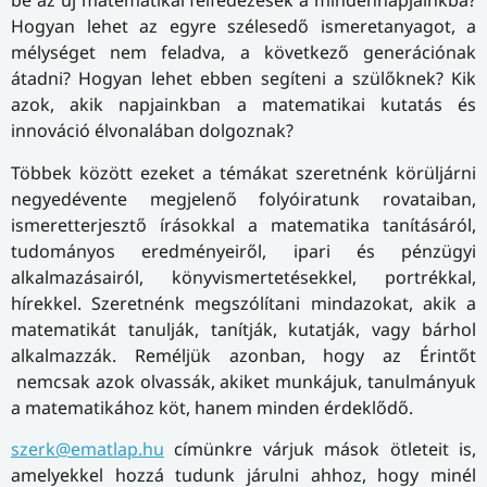
be az új matematikai felfedezések a mindennapjainkba?
Hogyan lehet az egyre szélesedő ismeretanyagot, a
mélységet nem feladva, a következő generációnak
átadni? Hogyan lehet ebben segíteni a szülőknek? Kik
azok, akik napjainkban a matematikai kutatás és
innováció élvonalában dolgoznak?
Többek között ezeket a témákat szeretnénk körüljárni
negyedévente megjelenő folyóiratunk rovataiban,
ismeretterjesztő írásokkal a matematika tanításáról,
tudományos eredményeiről, ipari és pénzügyi
alkalmazásairól, könyvismertetésekkel, portrékkal,
hírekkel. Szeretnénk megszólítani mindazokat, akik a
matematikát tanulják, tanítják, kutatják, vagy bárhol
alkalmazzák. Reméljük azonban, hogy az Érintőt
nemcsak azok olvassák, akiket munkájuk, tanulmányuk
a matematikához köt, hanem minden érdeklődő.
szerk@ematlap.hu
címünkre várjuk mások ötleteit is,
amelyekkel hozzá tudunk járulni ahhoz, hogy minél