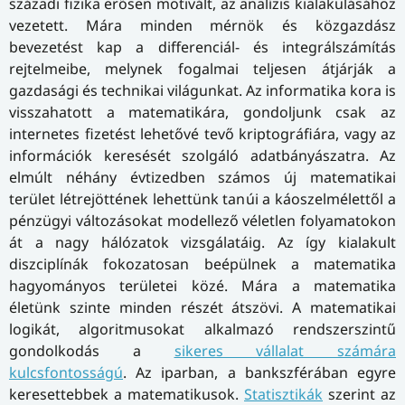
századi fizika erősen motivált, az analízis kialakulásához
vezetett. Mára minden mérnök és közgazdász
bevezetést kap a differenciál- és integrálszámítás
rejtelmeibe, melynek fogalmai teljesen átjárják a
gazdasági és technikai világunkat. Az informatika kora is
visszahatott a matematikára, gondoljunk csak az
internetes fizetést lehetővé tevő kriptográfiára, vagy az
információk keresését szolgáló adatbányászatra. Az
elmúlt néhány évtizedben számos új matematikai
terület létrejöttének lehettünk tanúi a káoszelmélettől a
pénzügyi változásokat modellező véletlen folyamatokon
át a nagy hálózatok vizsgálatáig. Az így kialakult
diszciplínák fokozatosan beépülnek a matematika
hagyományos területei közé. Mára a matematika
életünk szinte minden részét átszövi. A matematikai
logikát, algoritmusokat alkalmazó rendszerszintű
gondolkodás a
sikeres vállalat számára
kulcsfontosságú
. Az iparban, a bankszférában egyre
keresettebbek a matematikusok.
Statisztikák
szerint az