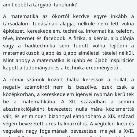
amit ebből a tárgyból tanulunk?
A matematika az ókortól kezdve egyre inkább a
társadalom tudásának alapja, nélküle nem lett volna
építészet, kereskedelem, technika, informatika, telefon,
tévé, internet és facebook. A fizika, a kémia, a biológia
vagy a haditechnika sem tudott volna fejlődni a
matematikusok újabb és újabb elméletei, tételei nélkül.
Mint ahogy a matematika is újabb és újabb inspirációt
kapott a tudományok és a technika eredményeitől.
A római számok között hiába keressük a nullát, a
negatív számokról nem is beszélve, ezek csak a
középkorban, a kereskedelem igényei nyomán kerültek
be a matematikába. A XII. században a semmi
absztrakciójaként bevezetett nulla mára közismertté
vált, és ez minden bizonnyal elmondható a XIX. század
végén bevezetett üres halmazról is. A végtelen kicsi és
végtelen nagy fogalmának bevezetése, melyet a XVII.