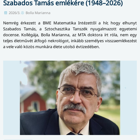
Szabados Tamás emlékére (1948–2026)
2026/3.
Bolla Marianna
Nemrég érkezett a BME Matematika Intézettől a hír, hogy elhunyt
Szabados Tamás, a Sztochasztika Tanszék nyugalmazott egyetemi
docense. Kollégája, Bolla Marianna, az MTA doktora írt róla, nem egy
teljes életművét átfogó nekrológot, inkább személyes visszaemlékezést
a vele való közös munkára élete utolsó évtizedében.