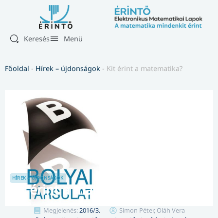
Keresés
Menü
Főoldal
-
Hírek – újdonságok
-
Kit érint a matematika?
HÍREK – ÚJDONSÁGOK
Kit érint a matematika?
Megjelenés:
2016/3.
Simon Péter, Oláh Vera