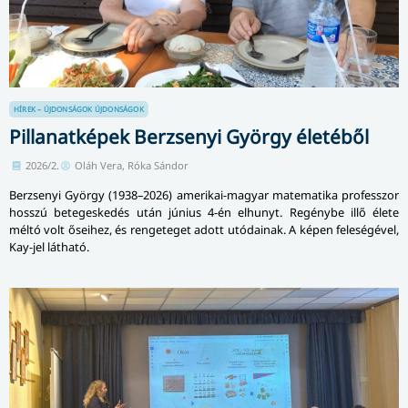
HÍREK – ÚJDONSÁGOK
ÚJDONSÁGOK
Pillanatképek Berzsenyi György életéből
2026/2.
Oláh Vera, Róka Sándor
Berzsenyi György (1938–2026) amerikai-magyar matematika professzor
hosszú betegeskedés után június 4-én elhunyt. Regénybe illő élete
méltó volt őseihez, és rengeteget adott utódainak. A képen feleségével,
Kay-jel látható.