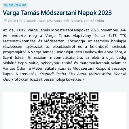
TANÓRA – SZAKKÖR
Varga Tamás Módszertani Napok 2023
2023/4.
Csapodi Csaba, Kiss Anna, Móricz Márk, Vancsó Ödön
Az idei, XXXV. Varga Tamás Módszertani Napokat 2023. november 3-4-
én rendezte meg a Varga Tamás Alapítvány és az ELTE TTK
Matematikatanítási és Módszertani Központja. Az esemény honlapja
részletesen tájékoztat az előadásokról és a különböző szekciók
programjáról. A Varga Tamás Junior díjat idén Dankowsky Anna Zóra, a
Szent István Gimnázium matematikatanára, az életmű díjat pedig
Sinkáné Papp Mária, nyíregyházi tanító és matematikatanár, valamint
Vancsó Ödön, a Matematikatanítási és Módszertani Központ vezetője
kapta. A szervezők,
Csapodi Csaba
,
Kiss Anna
,
Móricz Márk
,
Vancsó
Ödön
fotókkal illusztált beszámolója következik.