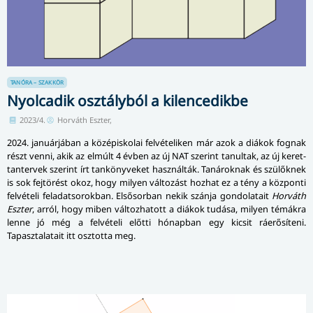
TANÓRA – SZAKKÖR
Nyolcadik osztályból a kilencedikbe
2023/4.
Horváth Eszter,
2024. januárjában a középiskolai felvételiken már azok a diákok fognak
részt venni, akik az elmúlt 4 évben az új NAT szerint tanultak, az új ke­ret­
tan­ter­vek szerint írt tankönyveket használták. Tanároknak és szülőknek
is sok fejtörést okoz, hogy milyen változást hozhat ez a tény a központi
felvételi fel­a­dat­so­rok­ban. Elsősorban nekik szánja gondolatait
Horváth
Eszter
, arról, hogy miben változhatott a diákok tudása, milyen témákra
lenne jó még a felvételi előtti hónapban egy kicsit ráerősíteni.
Tapasztalatait itt osztotta meg.