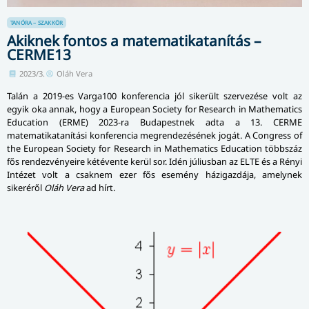
TANÓRA – SZAKKÖR
Akiknek fontos a matematikatanítás –
CERME13
2023/3.
Oláh Vera
Talán a 2019-es Varga100 konferencia jól sikerült szervezése volt az
egyik oka annak, hogy a European Society for Research in Mathematics
Education (ERME) 2023-ra Budapestnek adta a 13. CERME
matematikatanítási konferencia meg­ren­de­zé­sé­nek jogát. A Congress of
the European Society for Research in Mathematics Education többszáz
fős rendezvényeire kétévente kerül sor. Idén júliusban az ELTE és a Rényi
Intézet volt a csaknem ezer fős esemény házigazdája, amelynek
sikeréről
Oláh Vera
ad hírt.