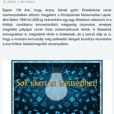
2023/2.
Bíró Bálint
Éppen 130 éve, hogy Arany Dániel győri főreáliskolai tanár
szerkesztésében először megjelent a Középiskolai Matematikai Lapok.
Bíró Bálint
1900-tól 2000-ig tízévenként egy-egy feladatot választott ki a
KöMaL csodálatos kincsestárából, mégpedig olyanokat, amelyek
megoldói pályájuk során híres matematikusok lettek. A feladatok
önmagukban is, megoldóik révén is érdekesek, de a szerző célja az is,
hogy a mostani korosztály még szélesebb rétegeit buzdítsa részvételre
a mai KöMaL feladatmegoldó versenyeiben.