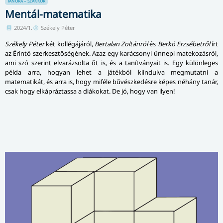
TANÓRA – SZAKKÖR
Mentál-matematika
2024/1.
Székely Péter
Székely Péter
két kollégájáról,
Bertalan Zoltánról
és
Berkó Erzsébetről
írt
az Érintő szerkesztőségének. Azaz egy karácsonyi ünnepi matekozásról,
ami szó szerint elvarázsolta őt is, és a tanítványait is. Egy különleges
példa arra, hogyan lehet a játékból kiindulva megmutatni a
matematikát, és arra is, hogy miféle bűvészkedésre képes néhány tanár,
csak hogy elkápráztassa a diákokat. De jó, hogy van ilyen!