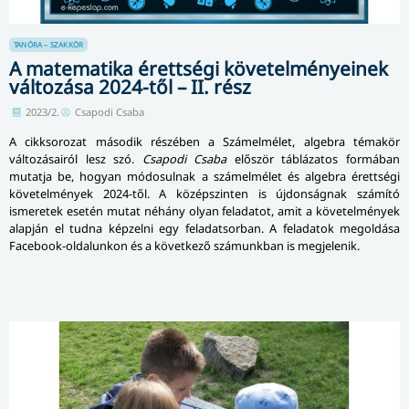
TANÓRA – SZAKKÖR
A matematika érettségi követelményeinek
változása 2024-től – II. rész
2023/2.
Csapodi Csaba
A cikksorozat második részében a Számelmélet, algebra témakör
változásairól lesz szó.
Csapodi Csaba
először táblázatos formában
mutatja be, hogyan módosulnak a számelmélet és algebra érettségi
követelmények 2024-től. A középszinten is újdonságnak számító
ismeretek esetén mutat néhány olyan feladatot, amit a követelmények
alapján el tudna képzelni egy feladatsorban. A feladatok megoldása
Facebook-oldalunkon és a következő számunkban is megjelenik.