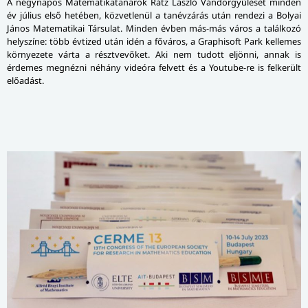
A négynapos Matematikatanárok Rátz László Vándorgyűlését minden
év július első hetében, közvetlenül a tanévzárás után rendezi a Bolyai
János Matematikai Társulat. Minden évben más-más város a találkozó
helyszíne: több évtized után idén a főváros, a Graphisoft Park kellemes
környezete várta a résztvevőket. Aki nem tudott eljönni, annak is
érdemes megnézni néhány videóra felvett és a Youtube-re is felkerült
előadást.