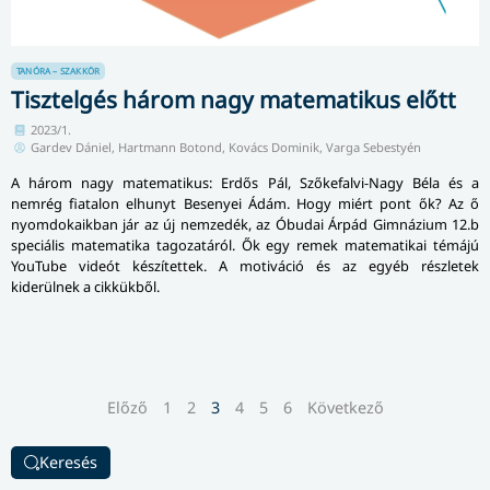
TANÓRA – SZAKKÖR
Tisztelgés három nagy matematikus előtt
2023/1.
Gardev Dániel, Hartmann Botond, Kovács Dominik, Varga Sebestyén
A három nagy matematikus: Erdős Pál, Szőkefalvi-Nagy Béla és a
nemrég fiatalon elhunyt Besenyei Ádám. Hogy miért pont ők? Az ő
nyomdokaikban jár az új nemzedék, az Óbudai Árpád Gimnázium 12.b
speciális matematika tagozatáról. Ők egy remek matematikai témájú
YouTube videót készítettek. A motiváció és az egyéb részletek
kiderülnek a cikkükből.
Előző
1
2
3
4
5
6
Következő
Keresés