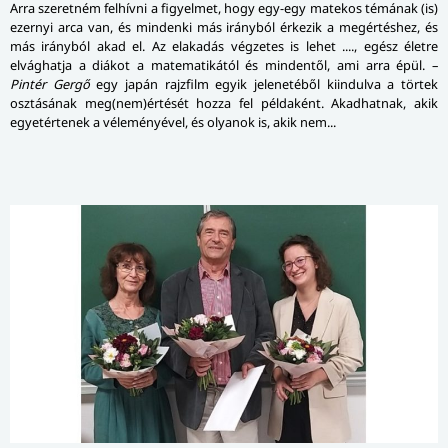
Arra szeretném felhívni a figyelmet, hogy egy-egy matekos témának (is)
ezernyi arca van, és mindenki más irányból érkezik a megértéshez, és
más irányból akad el. Az elakadás végzetes is lehet ...., egész életre
elvághatja a diákot a ma­te­ma­ti­ká­tól és mindentől, ami arra épül. –
Pintér Gergő
egy japán rajzfilm egyik jelenetéből kiindulva a törtek
osztásának meg(nem)értését hozza fel példaként. Akadhatnak, akik
egyetértenek a véleményével, és olyanok is, akik nem...