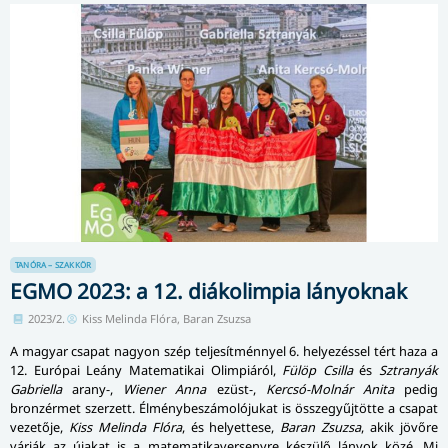
TANÓRA – SZAKKÖR
EGMO 2023: a 12. diákolimpia lányoknak
2023/2.
Kiss Melinda Flóra, Baran Zsuzsa
A magyar csapat nagyon szép teljesítménnyel 6. helyezéssel tért haza a
12. Európai Leány Matematikai Olimpiáról,
Fülöp Csilla
és
Sztranyák
Gabriella
arany-,
Wiener Anna
ezüst-,
Kercsó-Molnár Anita
pedig
bronzérmet szerzett. Élménybeszámolójukat is összegyűjtötte a csapat
vezetője,
Kiss Melinda Flóra
, és helyettese,
Baran Zsuzsa
, akik jövőre
várják az újakat is a matematikaversenyre készülő lányok közé. Mi