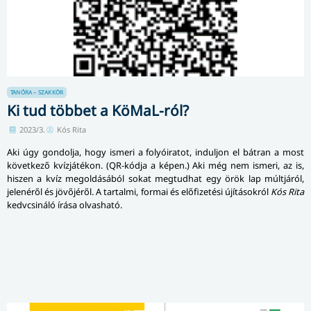
TANÓRA – SZAKKÖR
Ki tud többet a KöMaL-ról?
2023/3.
Kós Rita
Aki úgy gondolja, hogy ismeri a folyóiratot, induljon el bátran a most
következő kvízjátékon. (QR-kódja a képen.) Aki még nem ismeri, az is,
hiszen a kvíz megoldásából sokat megtudhat egy örök lap múltjáról,
jelenéről és jövőjéről. A tartalmi, formai és előfizetési újításokról
Kós Rita
kedvcsináló írása olvasható.