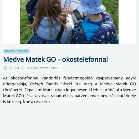
TANÓRA – SZAKKÖR
Medve Matek GO – okostelefonnal
2023/1.
Balogh Tamás László
Az okostelefonnal vándorlós feladatmegoldó csapatverseny egyik
ötletgazdája,
Balogh Tamás László
írta meg a Medve Matek GO
történetét. Figyelem! Márciusban ingyenesen ki lehet próbálni a Medve
Matek GO-t, és a tavaszi szabadtéri csapatversenyek nevezési határideje
is közeleg. Íme a részletek.