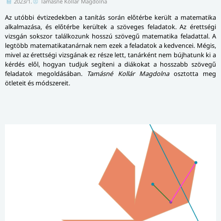
2023/1.
Tamásné Kollár Magdolna
Az utóbbi évtizedekben a tanítás során előtérbe került a matematika
alkalmazása, és előtérbe kerültek a szöveges feladatok. Az érettségi
vizsgán sokszor találkozunk hosszú szövegű matematika feladattal. A
legtöbb matematikatanárnak nem ezek a feladatok a kedvencei. Mégis,
mivel az érettségi vizsgának ez része lett, tanárként nem bújhatunk ki a
kérdés elől, hogyan tudjuk segíteni a diákokat a hosszabb szövegű
feladatok meg­ol­dá­sá­ban.
Tamásné Kollár Magdolna
osztotta meg
ötleteit és módszereit.