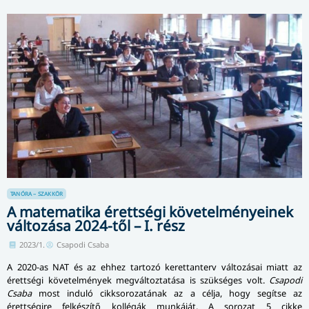
TANÓRA – SZAKKÖR
A matematika érettségi követelményeinek
változása 2024-től – I. rész
2023/1.
Csapodi Csaba
A 2020-as NAT és az ehhez tartozó kerettanterv változásai miatt az
érettségi követelmények megváltoztatása is szükséges volt.
Csapodi
Csaba
most induló cikksorozatának az a célja, hogy segítse az
érettségire felkészítő kollégák munkáját. A sorozat 5 cikke