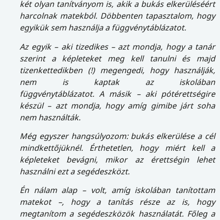
két olyan tanítványom is, akik a bukás elkerüléséért
harcolnak matekból. Döbbenten tapasztalom, hogy
egyikük sem használja a függvénytáblázatot.
Az egyik – aki tizedikes – azt mondja, hogy a tanár
szerint a képleteket meg kell tanulni és majd
tizenkettedikben (!) megengedi, hogy használják,
nem is kaptak az iskolában
függvénytáblázatot.
A másik – aki pótérettségire
készül – azt mondja, hogy amíg gimibe járt soha
nem használták.
Még egyszer hangsúlyozom: bukás elkerülése a cél
mindkettőjüknél. Érthetetlen, hogy miért kell a
képleteket bevágni, mikor az érettségin lehet
használni ezt a segédeszközt.
Én nálam alap – volt, amíg iskolában tanítottam
matekot –, hogy a tanítás része az is, hogy
megtanítom a segédeszközök használatát. Főleg a