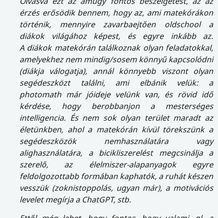
Olvasva ezt az amúgy fontos beszélgetést, az az
érzés erősödik bennem, hogy az, ami matekórákon
történik, mennyire zavarbaejtően oldschool a
diákok világához képest, és egyre inkább az.
A diákok matekórán találkoznak olyan feladatokkal,
amelyekhez nem mindig/sosem könnyű kapcsolódni
(diákja válogatja), annál könnyebb viszont olyan
segédeszközt találni, ami elbánik velük: a
photomath már jóideje velünk van, és rövid idő
kérdése, hogy berobbanjon a mesterséges
intelligencia. És nem sok olyan terület maradt az
életünkben, ahol a matekórán kívül törekszünk a
segédeszközök nemhasználatára vagy
alighasználatára, a bicikliszerelést megcsinálja a
szerelő, az élelmiszer-alapanyagok egyre
feldolgozottabb formában kaphatók, a ruhát készen
vesszük (zoknistoppolás, ugyan már), a motivációs
levelet megírja a ChatGPT, stb.
Ettől még lehet, hogy fontos, hogy valami, pl. a