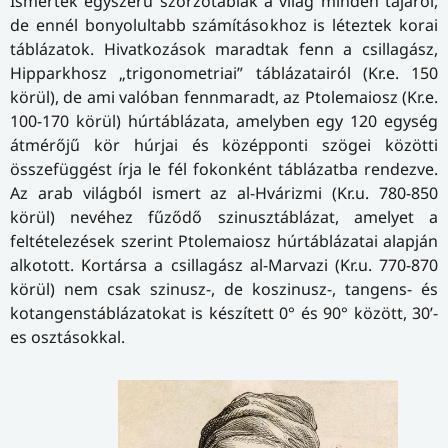
Ismertek egyszerű szorzótáblák a világ minden tájáról,
de ennél bonyolultabb számításokhoz is léteztek korai
táblázatok. Hivatkozások maradtak fenn a csillagász,
Hipparkhosz „trigonometriai” táblázatairól (Kr.e. 150
körül), de ami valóban fennmaradt, az Ptolemaiosz (Kr.e.
100-170 körül) húrtáblázata, amelyben egy 120 egység
átmérőjű kör húrjai és középponti szögei közötti
összefüggést írja le fél fokonként táblázatba rendezve.
Az arab világból ismert az al-Hvárizmi (Kr.u. 780-850
körül) nevéhez fűződő szinusztáblázat, amelyet a
feltételezések szerint Ptolemaiosz húrtáblázatai alapján
alkotott. Kortársa a csillagász al-Marvazi (Kr.u. 770-870
körül) nem csak szinusz-, de koszinusz-, tangens- és
kotangenstáblázatokat is készített 0° és 90° között, 30’-
es osztásokkal.