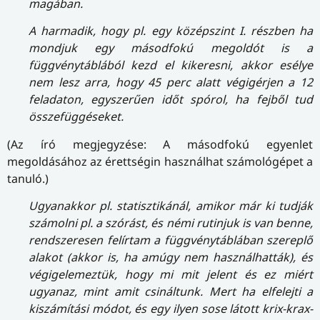
magában.
A harmadik, hogy pl. egy középszint I. részben ha
mondjuk egy másodfokú megoldót is a
függvénytáblából kezd el kikeresni, akkor esélye
nem lesz arra, hogy 45 perc alatt végigérjen a 12
feladaton, egyszerűen időt spórol, ha fejből tud
összefüggéseket.
(Az író megjegyzése: A másodfokú egyenlet
megoldásához az érettségin használhat számológépet a
tanuló.)
Ugyanakkor pl. statisztikánál, amikor már ki tudják
számolni pl. a szórást, és némi rutinjuk is van benne,
rendszeresen felírtam a függvénytáblában szereplő
alakot (akkor is, ha amúgy nem használhatták), és
végigelemeztük, hogy mi mit jelent és ez miért
ugyanaz, mint amit csináltunk. Mert ha elfelejti a
kiszámítási módot, és egy ilyen sose látott krix-krax-