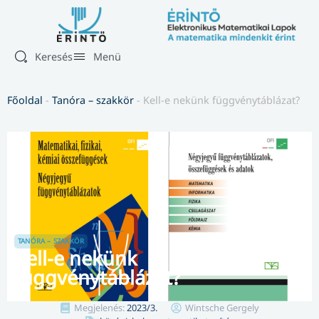
Keresés
Menü
Főoldal
-
Tanóra – szakkör
-
Kell-e nekünk függvénytáblázat?
TANÓRA – SZAKKÖR
Kell-e nekünk
függvénytáblázat?
Megjelenés:
2023/3.
Wintsche Gergely