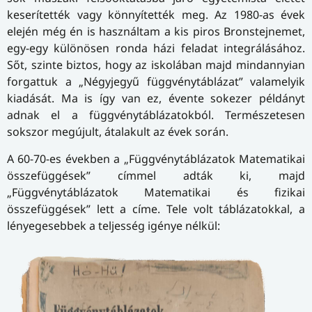
keserítették vagy könnyítették meg. Az 1980-as évek
elején még én is használtam a kis piros Bronstejnemet,
egy-egy különösen ronda házi feladat integrálásához.
Sőt, szinte biztos, hogy az iskolában majd mindannyian
forgattuk a „Négyjegyű függvénytáblázat” valamelyik
kiadását. Ma is így van ez, évente sokezer példányt
adnak el a függvénytáblázatokból. Természetesen
sokszor megújult, átalakult az évek során.
A 60-70-es években a „Függvénytáblázatok Matematikai
összefüggések” címmel adták ki, majd
„Függvénytáblázatok Matematikai és fizikai
összefüggések” lett a címe. Tele volt táblázatokkal, a
lényegesebbek a teljesség igénye nélkül: