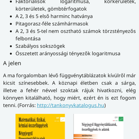
Faktoriálisok logaritmusa, körkerületek,
körterületek, gömbtérfogatok
A 2, 3 és 5 első harminc hatványa
Pitagorasz-féle számhármasok
A 2, 3 és 5-tel nem osztható számok törzstényezős
felbontása
Szabályos sokszögek
Összetett arányossági tényezők logaritmusa
A jelen
A ma forgalomban lévő függvénytáblázatok kívülről már
kicsit színesebbek. A köznapi életben csak a sárga,
illetve a fehér névvel szoktak rájuk hivatkozni, elég
könnyen kitalálható, hogy miért, ezért én is ezt fogom
tenni. (Forrás:
http://tankonyvkatalogus.hu
)