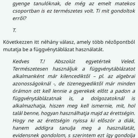
gyenge tanulóknak, de még az emelt matekos
csoportban is ez természetes volt. Ti mit gondoltok
erről?
T.
Következzen itt néhány válasz, amely több nézőpontból
mutatja be a függvénytáblázat használatát.
Kedves T.! Abszolút egyetértek Veled.
Természetesen használjuk a függvénytáblázatot
alkalmanként már kilencediktől – pl. az algebrai
azonosságoknál -, de tizenegyediktől már minden
órámon ott kell lennie a gyerekek előtt a padon a
függvénytáblázatnak is, a dolgozatoknál is
alkalmazhatja, hiszen meg kell ismernie, mit, hol
talál benne, hogyan használhatja majd az érettségin.
Hogy ne az érettségin nyissa ki először a diák,
hanem addigra tanulja meg a használatát,
evidensnek gondolom, s szerintem ezt így gondolja