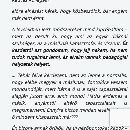
előre elnézést kérek, hogy közbeszólok, bár engem
már nem érint.
A levelekben leírt módszereket mind kipróbáltam –
mert az derült ki, hogy ami az egyik diáknál
szükséges, az a másiknál katasztrófa, és viszont.
És
kezdettől azt gondoltam, hogy jajj nekem, ha nem
tudok rugalmas lenni, és elveim vannak pedagógiai
helyzetek helyett.
… Tehát félve kérdezem: nem az lenne a normális,
hogy elébe megyek a másiknak, fontolóra veszem
mondandóját, mert hátha ő is a saját tapasztalatai
alapján jutott arra, amit mond? Hátha érdemes a
másik, enyémtől eltérő tapasztalatait is
megismernem! Ennyire biztos minden levélíró, hogy
ő mindent kitapasztalt már???
Én bizony annak örülök, ha új nézőpontokat kapok –