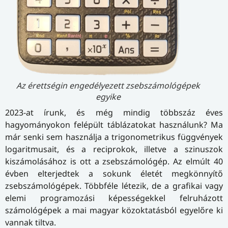
Az érettségin engedélyezett zsebszámológépek
egyike
2023-at írunk, és még mindig többszáz éves
hagyományokon felépült táblázatokat használunk? Ma
már senki sem használja a trigonometrikus függvények
logaritmusait, és a reciprokok, illetve a szinuszok
kiszámolásához is ott a zsebszámológép. Az elmúlt 40
évben elterjedtek a sokunk életét megkönnyítő
zsebszámológépek. Többféle létezik, de a grafikai vagy
elemi programozási képességekkel felruházott
számológépek a mai magyar közoktatásból egyelőre ki
vannak tiltva.