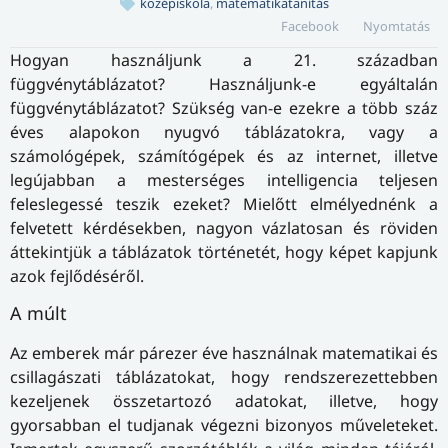
középiskola
,
matematikatanítás
Facebook
Nyomtatás
Hogyan használjunk a 21. században
függvénytáblázatot? Használjunk-e egyáltalán
függvénytáblázatot? Szükség van-e ezekre a több száz
éves alapokon nyugvó táblázatokra, vagy a
számológépek, számítógépek és az internet, illetve
legújabban a mesterséges intelligencia teljesen
feleslegessé teszik ezeket? Mielőtt elmélyednénk a
felvetett kérdésekben, nagyon vázlatosan és röviden
áttekintjük a táblázatok történetét, hogy képet kapjunk
azok fejlődéséről.
A múlt
Az emberek már párezer éve használnak matematikai és
csillagászati táblázatokat, hogy rendszerezettebben
kezeljenek összetartozó adatokat, illetve, hogy
gyorsabban el tudjanak végezni bizonyos műveleteket.