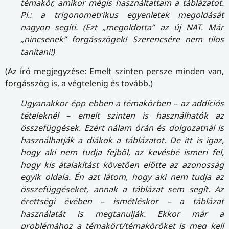
témakör, amikor mégis használtattam a táblázatot.
Pl.: a trigonometrikus egyenletek megoldását
nagyon segíti. (Ezt „megoldotta” az új NAT. Már
„nincsenek” forgásszögek! Szerencsére nem tilos
tanítani!)
(Az író megjegyzése: Emelt szinten persze minden van,
forgásszög is, a végtelenig és tovább.)
Ugyanakkor épp ebben a témakörben – az addíciós
tételeknél – emelt szinten is használhatók az
összefüggések. Ezért nálam órán és dolgozatnál is
használhatják a diákok a táblázatot. De itt is igaz,
hogy aki nem tudja fejből, az kevésbé ismeri fel,
hogy kis átalakítást követően előtte az azonosság
egyik oldala. Én azt látom, hogy aki nem tudja az
összefüggéseket, annak a táblázat sem segít. Az
érettségi évében – ismétléskor – a táblázat
használatát is megtanulják. Ekkor már a
problémához a témakört/témaköröket is meg kell