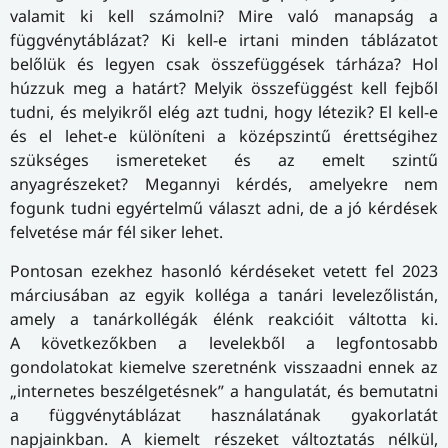
valamit ki kell számolni? Mire való manapság a
függvénytáblázat? Ki kell-e irtani minden táblázatot
belőlük és legyen csak összefüggések tárháza? Hol
húzzuk meg a határt? Melyik összefüggést kell fejből
tudni, és melyikről elég azt tudni, hogy létezik? El kell-e
és el lehet-e különíteni a középszintű érettségihez
szükséges ismereteket és az emelt szintű
anyagrészeket? Megannyi kérdés, amelyekre nem
fogunk tudni egyértelmű választ adni, de a jó kérdések
felvetése már fél siker lehet.
Pontosan ezekhez hasonló kérdéseket vetett fel 2023
márciusában az egyik kolléga a tanári levelezőlistán,
amely a tanárkollégák élénk reakcióit váltotta ki.
A következőkben a levelekből a legfontosabb
gondolatokat kiemelve szeretnénk visszaadni ennek az
„internetes beszélgetésnek” a hangulatát, és bemutatni
a függvénytáblázat használatának gyakorlatát
napjainkban. A kiemelt részeket változtatás nélkül,