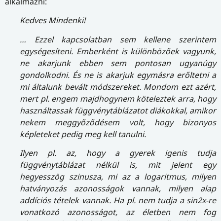
alkalmazni:
Kedves Mindenki!
… Ezzel kapcsolatban sem kellene szerintem
egységesíteni. Emberként is különbözőek vagyunk,
ne akarjunk ebben sem pontosan ugyanúgy
gondolkodni. És ne is akarjuk egymásra erőltetni a
mi általunk bevált módszereket. Mondom ezt azért,
mert pl. engem majdhogynem köteleztek arra, hogy
használtassak függvénytáblázatot diákokkal, amikor
nekem meggyőződésem volt, hogy bizonyos
képleteket pedig meg kell tanulni.
Ilyen pl. az, hogy a gyerek igenis tudja
függvénytáblázat nélkül is, mit jelent egy
hegyesszög szinusza, mi az a logaritmus, milyen
hatványozás azonosságok vannak, milyen alap
addíciós tételek vannak. Ha pl. nem tudja a sin2x-re
vonatkozó azonosságot, az életben nem fog