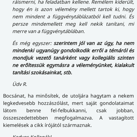
ráismerni, ha feladatban kellene. Remélem kiderült,
hogy én is azon vélemény mellett tartok ki, hogy
nem mindent a függvénytáblázatból kell tudni. És
persze mindemellett meg kell nekik tanítani, mi
merre van a függvénytáblában.
És még egyszer:
szerintem jól van az úgy, ha nem
mindenki ugyanúgy gondolkodik erről a témáról és
mondjuk vezető tanárként vagy kollegiális szinten
ne erőltessük egymásra a véleményünket, kialakult
tanítási szokásainkat, stb.
Üdv R.
Bocsánat, ha minősítek, de utoljára hagytam a nekem
legkedvesebb hozzászólást, mert saját gondolataimat
látom benne fel-felbukkanni, csak jobban,
összeszedettebben megfogalmazva. A vastagított
kiemelések a cikk írójától származnak.
Kedves Kollegák!