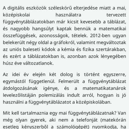
A digitális eszközök széleskörű elterjedése miatt a mai,
középiskolai használatra tervezett
függvénytáblázatokban már kicsit kevesebb a táblázat,
és nagyobb hangsúlyt kaptak bennük a matematikai
összefüggések, azonosságok, tételek. 2012-ben ugyan
belekerült négy oldal a gráfokról, valamint megváltoztak
az uniós baleseti kódok a kémia és fizika szertárakban,
és ezért a táblázatokban is, azonban azok lényegében
húsz éve változatlanok.
Az idei év elején két dolog is történt egyszerre,
egymástól függetlenül. Felmerült a függvénytáblázat
átdolgozásának igénye, és a matematikatanárok
levelezőlistáján polemizálás indult arról, hogyan is jó
használni a függvénytáblázatot a középiskolában.
Mit kell tartalmaznia egy mai függvénytáblázatnak? Van
még olyan gyerek, aki nem a telefonját (matekórán
esetleg kényszerből a számológépét) nyomkodja, ha