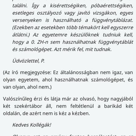
találni. Így a kisérettségiken, póbaérettségiken,
esetleges osztályozó vagy javító vizsgákon, egyes
versenyeken is használható a függvénytáblázat.
(Ezekben az esetekben több témakört kell egyszerre
átlátni.) Az egyetemre készülőknek tudniuk kell,
hogy a 0. ZH-n sem használhatnak függvénytáblát
és számológépet. Azt mérik fel, mit tudnak.
Üdvözlettel, P.
(Az író megjegyzése: Ez általánosságban nem igaz, van
olyan egyetem, ahol használhatnak számológépet, és
van olyan, ahol nem.)
Valószínűleg érzi és látja már az olvasó, hogy nagyjából
két szekértábor áll, nem feltétlenül a barikád két
oldalán, de azért nem is kéz a kézben.
Kedves Kollégák!