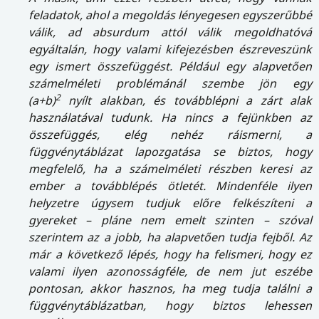
feladatok, ahol a megoldás lényegesen egyszerűbbé
válik, ad absurdum attól válik megoldhatóvá
egyáltalán, hogy valami kifejezésben észreveszünk
egy ismert összefüggést. Például egy alapvetően
számelméleti problémánál szembe jön egy
2
(a+b)
nyílt alakban, és továbblépni a zárt alak
használatával tudunk. Ha nincs a fejünkben az
összefüggés, elég nehéz ráismerni, a
függvénytáblázat lapozgatása se biztos, hogy
megfelelő, ha a számelméleti részben keresi az
ember a továbblépés ötletét. Mindenféle ilyen
helyzetre úgysem tudjuk előre felkészíteni a
gyereket – pláne nem emelt szinten – szóval
szerintem az a jobb, ha alapvetően tudja fejből. Az
már a következő lépés, hogy ha felismeri, hogy ez
valami ilyen azonosságféle, de nem jut eszébe
pontosan, akkor hasznos, ha meg tudja találni a
függvénytáblázatban, hogy biztos lehessen