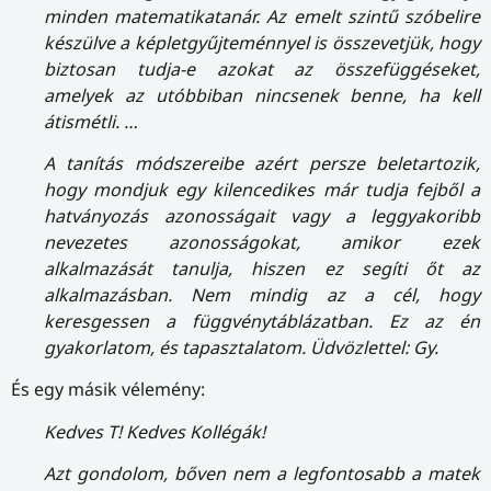
minden matematikatanár. Az emelt szintű szóbelire
készülve a képletgyűjteménnyel is összevetjük, hogy
biztosan tudja-e azokat az összefüggéseket,
amelyek az utóbbiban nincsenek benne, ha kell
átismétli. …
A tanítás módszereibe azért persze beletartozik,
hogy mondjuk egy kilencedikes már tudja fejből a
hatványozás azonosságait vagy a leggyakoribb
nevezetes azonosságokat, amikor ezek
alkalmazását tanulja, hiszen ez segíti őt az
alkalmazásban. Nem mindig az a cél, hogy
keresgessen a függvénytáblázatban. Ez az én
gyakorlatom, és tapasztalatom. Üdvözlettel: Gy.
És egy másik vélemény:
Kedves T! Kedves Kollégák!
Azt gondolom, bőven nem a legfontosabb a matek