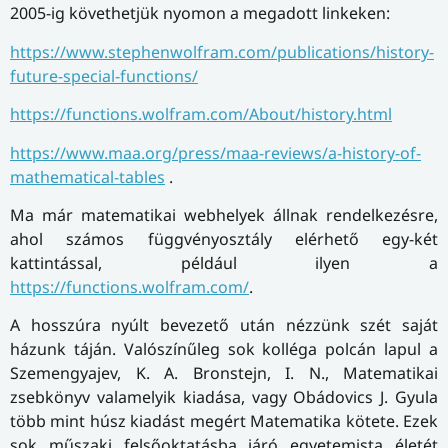
2005-ig követhetjük nyomon a megadott linkeken:
https://www.stephenwolfram.com/publications/history-
future-special-functions/
https://functions.wolfram.com/About/history.html
https://www.maa.org/press/maa-reviews/a-history-of-
mathematical-tables
.
Ma már matematikai webhelyek állnak rendelkezésre,
ahol számos függvényosztály elérhető egy-két
kattintással, például ilyen a
https://functions.wolfram.com/
.
A hosszúra nyúlt bevezető után nézzünk szét saját
házunk táján. Valószínűleg sok kolléga polcán lapul a
Szemengyajev, K. A. Bronstejn, I. N., Matematikai
zsebkönyv valamelyik kiadása, vagy Obádovics J. Gyula
több mint húsz kiadást megért Matematika kötete. Ezek
sok műszaki felsőoktatásba járó egyetemista életét