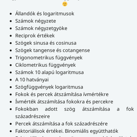
Állandók és logaritmusok
Számok négyzete
Számok négyzetgyöke
Reciprok értékek
Szögek sinusa és cosinusa
Szögek tangense és cotangense
Trigonometrikus függvények
Ciklometrikus függvények
Számok 10 alapú logaritmusa
A 10 hatványai
Szögfüggvények logaritmusa
Fokok és percek átszámítása ívmértékre
Ívmérték átszámítása fokokra és percekre
Fokokban adott szög átszámítása a fok
századrészeire
Percek átszámítása a fok századrészére
Faktoriálisok értékei. Binomiális együtthatók