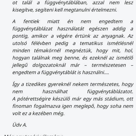
ot talál a függvénytáblában, azzal nem lesz
kisegítve, segíteni kell megtanulni értelmezni.
A fentiek miatt én nem engedtem a
függvénytáblázat használatát egészen addig a
pontig, amikor a végére értünk az anyagnak. Az
utolsó félévben pedig a tematikus ismétlésnél
minden témakörnél megnéztük, hogy mit, hol,
hogyan találnak meg benne, és ezeknél az ismétlő
jellegű dolgozatoknál már – természetesen –
engedtem a függvénytáblát is használni.…
Így a tizedikes gyereknél nekem természetes, hogy
nem használhat függvénytáblázatot.
A pótérettségire készülő már egy más stádium, ott
finoman fogalmazva igen meglepő, hogy soha nem
volt ez a kezében még.
Üdv A.