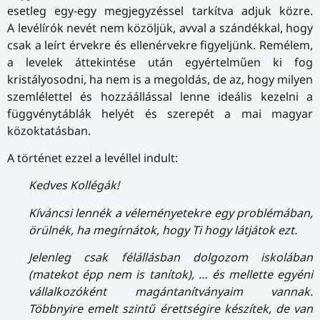
esetleg egy-egy megjegyzéssel tarkítva adjuk közre.
A levélírók nevét nem közöljük, avval a szándékkal, hogy
csak a leírt érvekre és ellenérvekre figyeljünk. Remélem,
a levelek áttekintése után egyértelműen ki fog
kristályosodni, ha nem is a megoldás, de az, hogy milyen
szemlélettel és hozzáállással lenne ideális kezelni a
függvénytáblák helyét és szerepét a mai magyar
közoktatásban.
A történet ezzel a levéllel indult:
Kedves Kollégák!
Kíváncsi lennék a véleményetekre egy problémában,
örülnék, ha megírnátok, hogy Ti hogy látjátok ezt.
Jelenleg csak félállásban dolgozom iskolában
(matekot épp nem is tanítok), … és mellette egyéni
vállalkozóként magántanítványaim vannak.
Többnyire emelt szintű érettségire készítek, de van