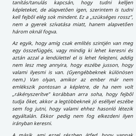
tanítás/tanulás kapcsán, hogy tudni kelljen
képleteket, de alapvetően igen, szerintem is tudni
kell fejből elég sok mindent. Ez a „szükséges rossz”,
nem a gyerek szívatása miatt, hanem alapvetően
három oknál fogva.
Az egyik, hogy amíg csak említés szintjén van meg
egy összefüggés, vagy mindig ki lehet keresni és
aztán azzal a lendülettel el is lehet felejteni, addig
nem lesz meg annyira, hogy eszébe jusson, hogy
valami ilyesmi is van. (Gyengébbeknek különösen
nem.) Van olyan, amikor az ember már nem
emlékszik pontosan a képletre, de ha nem volt
„rákényszerítve” korábban arra soha, hogy fejből
tudja őket, akkor a legtöbbeknek jó eséllyel eszébe
sem fog jutni, hogy valami ehhez hasonló létezik
egyáltalán. Ekkor pedig nem fog elkezdeni ilyen
irányban keresni.
A másik, ami ezzel részben átfed, hogy vannak