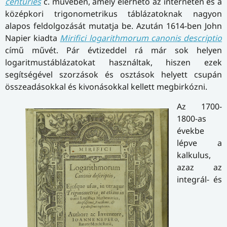
centuries
c. művében, amely elérhető az interneten és a
középkori trigonometrikus táblázatoknak nagyon
alapos feldolgozását mutatja be. Azután 1614-ben John
Napier kiadta
Mirifici logarithmorum canonis descriptio
című művét. Pár évtizeddel rá már sok helyen
logaritmustáblázatokat használtak, hiszen ezek
segítségével szorzások és osztások helyett csupán
összeadásokkal és kivonásokkal kellett megbirkózni.
Az 1700-
1800-as
évekbe
lépve a
kalkulus,
azaz az
integrál- és