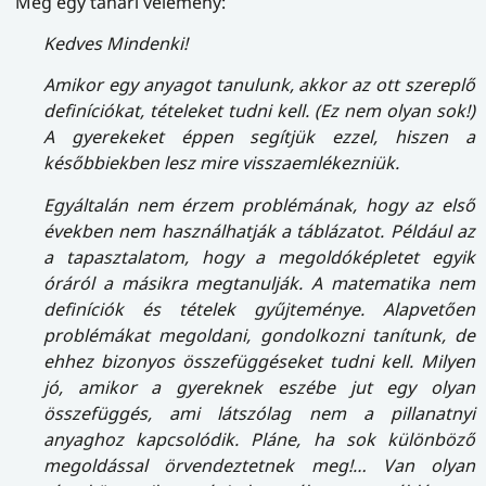
Még egy tanári vélemény:
Kedves Mindenki!
Amikor egy anyagot tanulunk, akkor az ott szereplő
definíciókat, tételeket tudni kell. (Ez nem olyan sok!)
A gyerekeket éppen segítjük ezzel, hiszen a
későbbiekben lesz mire visszaemlékezniük.
Egyáltalán nem érzem problémának, hogy az első
években nem használhatják a táblázatot. Például az
a tapasztalatom, hogy a megoldóképletet egyik
óráról a másikra megtanulják. A matematika nem
definíciók és tételek gyűjteménye. Alapvetően
problémákat megoldani, gondolkozni tanítunk, de
ehhez bizonyos összefüggéseket tudni kell. Milyen
jó, amikor a gyereknek eszébe jut egy olyan
összefüggés, ami látszólag nem a pillanatnyi
anyaghoz kapcsolódik. Pláne, ha sok különböző
megoldással örvendeztetnek meg!… Van olyan