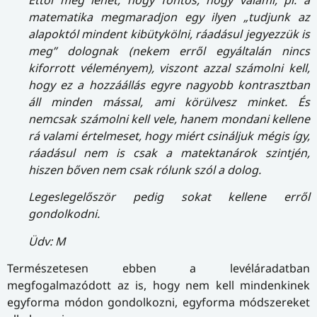
matematika megmaradjon egy ilyen „tudjunk az
alapoktól mindent kibütykölni, ráadásul jegyezzük is
meg” dolognak (nekem erről egyáltalán nincs
kiforrott véleményem), viszont azzal számolni kell,
hogy ez a hozzáállás egyre nagyobb kontrasztban
áll minden mással, ami körülvesz minket. És
nemcsak számolni kell vele, hanem mondani kellene
rá valami értelmeset, hogy miért csináljuk mégis így,
ráadásul nem is csak a matektanárok szintjén,
hiszen bőven nem csak rólunk szól a dolog.
Legeslegelőször pedig sokat kellene erről
gondolkodni.
Üdv: M
Természetesen ebben a levéláradatban
megfogalmazódott az is, hogy nem kell mindenkinek
egyforma módon gondolkozni, egyforma módszereket