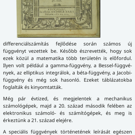
differenciálszámítás fejlődése során számos új
függvényt vezettek be. Később észrevették, hogy sok
ezek közül a matematika több területén is előfordul.
Ilyen volt például a gamma-függvény, a Bessel-függ­vé­
nyek, az elliptikus integrálok, a béta-függvény, a Jacobi-
függvény és még sok hasonló. Ezeket táblázatokba
foglalták és kinyomtatták.
Még pár évtized, és megjelentek a mechanikus
számológépek, majd a 20. század második felében az
elektronikus számoló- és számítógépek, és meg is
érkeztünk a 21. század elejére.
A speciális függvények történetének leírását egészen