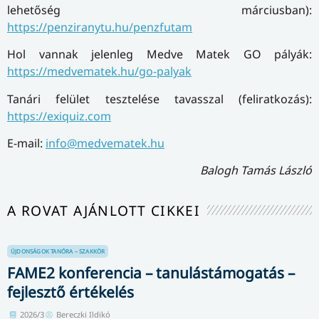
A medvés versenyfeladatok hálózatba szerveződnek,