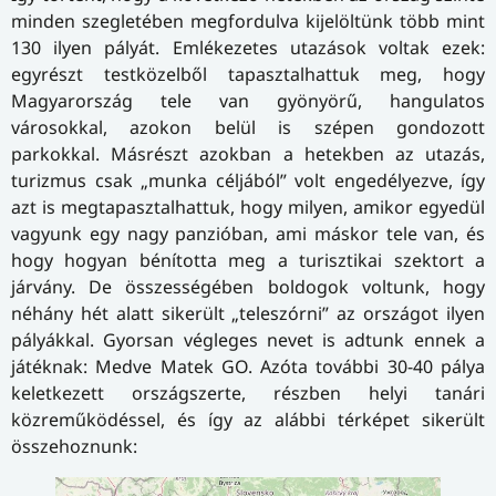
minden szegletében megfordulva kijelöltünk több mint
130 ilyen pályát. Emlékezetes utazások voltak ezek:
egyrészt testközelből tapasztalhattuk meg, hogy
Magyarország tele van gyönyörű, hangulatos
városokkal, azokon belül is szépen gondozott
parkokkal. Másrészt azokban a hetekben az utazás,
turizmus csak „munka céljából” volt engedélyezve, így
azt is megtapasztalhattuk, hogy milyen, amikor egyedül
vagyunk egy nagy panzióban, ami máskor tele van, és
hogy hogyan bénította meg a turisztikai szektort a
járvány. De összességében boldogok voltunk, hogy
néhány hét alatt sikerült „teleszórni” az országot ilyen
pályákkal. Gyorsan végleges nevet is adtunk ennek a
játéknak: Medve Matek GO. Azóta további 30-40 pálya
keletkezett országszerte, részben helyi tanári
közreműködéssel, és így az alábbi térképet sikerült
összehoznunk: