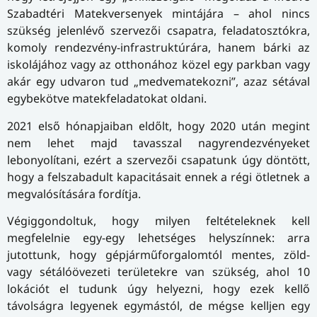
Szabadtéri Matekversenyek mintájára – ahol nincs
szükség jelenlévő szervezői csapatra, feladatosztókra,
komoly rendezvény-infrastruktúrára, hanem bárki az
iskolájához vagy az otthonához közel egy parkban vagy
akár egy udvaron tud „medvematekozni”, azaz sétával
egybekötve matekfeladatokat oldani.
2021 első hónapjaiban eldőlt, hogy 2020 után megint
nem lehet majd tavasszal nagyrendezvényeket
lebonyolítani, ezért a szervezői csapatunk úgy döntött,
hogy a felszabadult kapacitásait ennek a régi ötletnek a
megvalósítására fordítja.
Végiggondoltuk, hogy milyen feltételeknek kell
megfelelnie egy-egy lehetséges helyszínnek: arra
jutottunk, hogy gépjárműforgalomtól mentes, zöld-
vagy sétálóövezeti területekre van szükség, ahol 10
lokációt el tudunk úgy helyezni, hogy ezek kellő
távolságra legyenek egymástól, de mégse kelljen egy