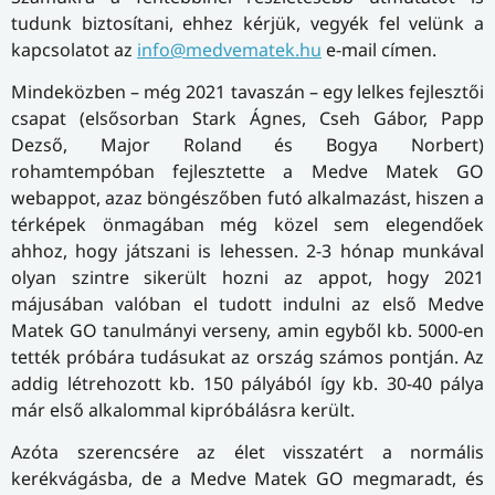
tudunk biztosítani, ehhez kérjük, vegyék fel velünk a
kapcsolatot az
info@medvematek.hu
e-mail címen.
Mindeközben – még 2021 tavaszán – egy lelkes fejlesztői
csapat (elsősorban Stark Ágnes, Cseh Gábor, Papp
Dezső, Major Roland és Bogya Norbert)
rohamtempóban fejlesztette a Medve Matek GO
webappot, azaz böngészőben futó alkalmazást, hiszen a
térképek önmagában még közel sem elegendőek
ahhoz, hogy játszani is lehessen. 2-3 hónap munkával
olyan szintre sikerült hozni az appot, hogy 2021
májusában valóban el tudott indulni az első Medve
Matek GO tanulmányi verseny, amin egyből kb. 5000-en
tették próbára tudásukat az ország számos pontján. Az
addig létrehozott kb. 150 pályából így kb. 30-40 pálya
már első alkalommal kipróbálásra került.
Azóta szerencsére az élet visszatért a normális
kerékvágásba, de a Medve Matek GO megmaradt, és