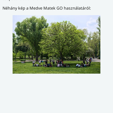
Az első feladat megjelenésekor a rendszer azt is kiírja,
hogy milyen betűjelű állomáshoz kell odasétálni a
játékosoknak, hogy leadhassák a megoldást, és persze
térképen is megmutatja, hogy az az állomás hol van.
A mozgásos módszernek ez a kulcsa: a rendszer csak
akkor fogad be megoldást, ha a csapat (telefonja) a
célállomás 10-15 méteres környezetén belül van, ezért a
séta nem „bliccelhető el”, de a gyerekek alapvetően
nagyon élvezik a mozgást, ezért fel sem merül bennük,