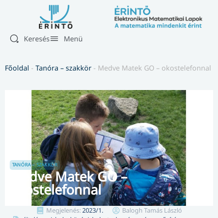
Keresés
Menü
Főoldal
-
Tanóra – szakkör
-
Medve Matek GO – okostelefonnal
TANÓRA – SZAKKÖR
Medve Matek GO –
okostelefonnal
Megjelenés:
2023/1.
Balogh Tamás László