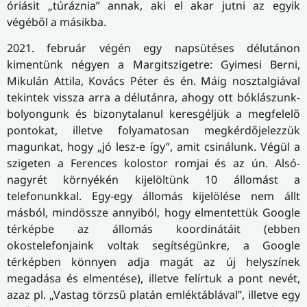
óriásit „túráznia” annak, aki el akar jutni az egyik
végéből a másikba.
2021. február végén egy napsütéses délutánon
kimentünk négyen a Margitszigetre: Gyimesi Berni,
Mikulán Attila, Kovács Péter és én. Máig nosztalgiával
tekintek vissza arra a délutánra, ahogy ott bóklászunk-
bolyongunk és bizonytalanul keresgéljük a megfelelő
pontokat, illetve folyamatosan megkérdőjelezzük
magunkat, hogy „jó lesz-e így”, amit csinálunk. Végül a
szigeten a Ferences kolostor romjai és az ún. Alsó-
nagyrét környékén kijelöltünk 10 állomást a
telefonunkkal. Egy-egy állomás kijelölése nem állt
másból, mindössze annyiból, hogy elmentettük Google
térképbe az állomás koordinátáit (ebben
okostelefonjaink voltak segítségünkre, a Google
térképben könnyen adja magát az új helyszínek
megadása és elmentése), illetve felírtuk a pont nevét,
azaz pl. „Vastag törzsű platán emléktáblával”, illetve egy