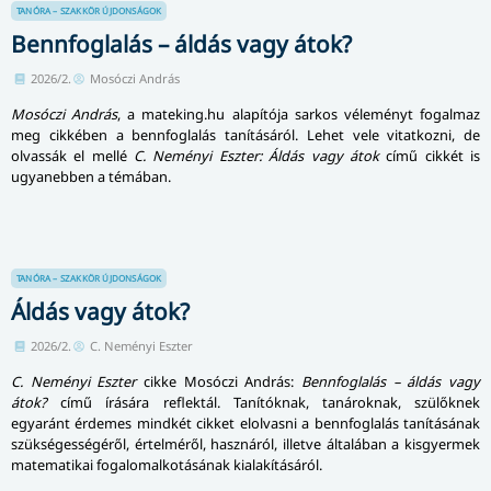
Amint a beépített visszaszámláló a Medve Matek GO
platformban a végéhez ért, avagy a csapat az utolsó
feladatot is helyesen megoldotta, vége a játéknak.
A csapatok utólag elektronikus oklevelet kapnak az elért
ranggal, a feladatokat pedig szakkörön vagy órán lehet
később feldolgozni, hiszen azokat mindig elküldjük a
csapatokat benevező tanárnak.
Néhány kép a Medve Matek GO használatáról: