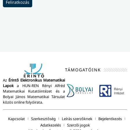
Próbáljátok ki, tavasszal gyertek Ti is „medvézni”!
Itt a tavasz, jönnek a Medve Szabadtéri
Csapatversenyek! Március 24-ig még kedvezményes
előnevezési időszak van, még nem késő csapatokat
toborozni a versenyekre. 3. osztálytól 12. osztályig (a
„koalától” a „jegesmedvéig”) több kategóriában lehet