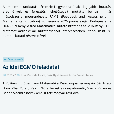
nincs ez másképp a Medve Matek GO-ban sem.
A hálózatból kijutni úgy lehet, ha valaki a „legfelső”
feladatot helyesen megoldja. Alább mutatunk egy példát
egy hálózatra, egyben „továbbküldési logikára”: az
alábbi versenygráf egy része látható, a körökben
feladatsorszámok és helyszínek vannak, míg a nyilak azt
mutatják, hogy az adott feladatra adott helyes, illetve
helytelen válasz esetén melyik következő feladat kerül
kiosztásra (azaz a telefon képernyőjére). (A gráf szürke
felhőcskés részei most irrelevánsak.)