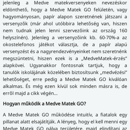
jelenleg a Medve matekversenyeken nevezéskor
eldönthető, hogy a Medve Matek GO felületén, vagy
hagyományosan, papír alapon szeretnének játszani a
versenyzők (már ahol utóbbira lehetőség van, hiszen
nem tudnak jelen lenni szervezőink az ország 160
helyszínén). Jelenleg a versenyzőink kb. 60-70%-a az
okostelefonos játékot választja, de a papír alapú
versenyzést és a nagyrendezvényeinket nem szeretnénk
megszüntetni, hiszen ezek is a „MedveMatek-érzés”
alapkövei. Ugyanakkor fontosnak tartjuk, hogy a
tanulók iskolájának közelében biztosítsunk „medvézési”
lehetőséget, erre pedig a Medve Matek GO kiválóan
alkalmas. És még ezen kívül sok minden másra is, de
erről majd a cikk végén…
Hogyan működik a Medve Matek GO?
A Medve Matek GO működése intuitív, a fiatalok egy
pillanat alatt elsajátítják. A lényeg, hogy el kell menni egy
Medve Matek GO pálya területére, majd elindítani az