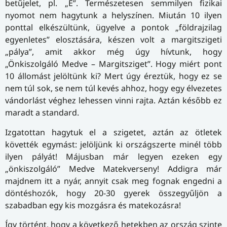
betűjelet, pl. „E”. Természetesen semmilyen fizikai
nyomot nem hagytunk a helyszínen. Miután 10 ilyen
ponttal elkészültünk, ügyelve a pontok „földrajzilag
egyenletes” elosztására, készen volt a margitszigeti
„pálya”, amit akkor még úgy hívtunk, hogy
„Önkiszolgáló Medve – Margitsziget”. Hogy miért pont
10 állomást jelöltünk ki? Mert úgy éreztük, hogy ez se
nem túl sok, se nem túl kevés ahhoz, hogy egy élvezetes
vándorlást véghez lehessen vinni rajta. Aztán később ez
maradt a standard.
Izgatottan hagytuk el a szigetet, aztán az ötletek
követték egymást: jelöljünk ki országszerte minél több
ilyen pályát! Májusban már legyen ezeken egy
„önkiszolgáló” Medve Matekverseny! Addigra már
majdnem itt a nyár, annyit csak meg fognak engedni a
döntéshozók, hogy 20-30 gyerek összegyűljön a
szabadban egy kis mozgásra és matekozásra!
Így történt, hogy a következő hetekben az ország szinte