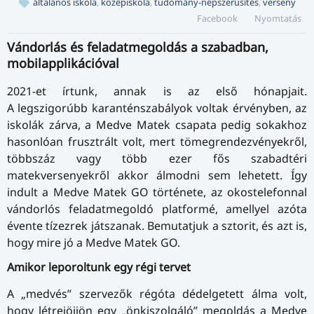
általános iskola
,
középiskola
,
tudomány-népszerűsítés
,
verseny
Facebook
Nyomtatás
Vándorlás és feladatmegoldás a szabadban,
mobilapplikációval
2021-et írtunk, annak is az első hónapjait.
A legszigorúbb karanténszabályok voltak érvényben, az
iskolák zárva, a Medve Matek csapata pedig sokakhoz
hasonlóan frusztrált volt, mert tömegrendezvényekről,
többszáz vagy több ezer fős szabadtéri
matekversenyekről akkor álmodni sem lehetett. Így
indult a Medve Matek GO története, az okostelefonnal
vándorlós feladatmegoldó platformé, amellyel azóta
évente tízezrek játszanak. Bemutatjuk a sztorit, és azt is,
hogy mire jó a Medve Matek GO.
Amikor leporoltunk egy régi tervet
A „medvés” szervezők régóta dédelgetett álma volt,
hogy létrejöjjön egy „önkiszolgáló” megoldás a Medve