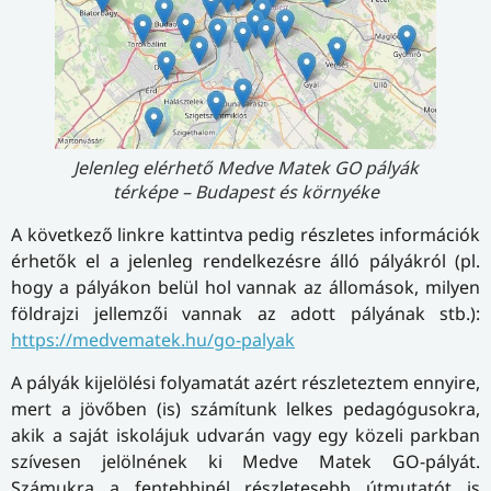
Jelenleg elérhető Medve Matek GO pályák
térképe – Budapest és környéke
A következő linkre kattintva pedig részletes információk
érhetők el a jelenleg rendelkezésre álló pályákról (pl.
hogy a pályákon belül hol vannak az állomások, milyen
földrajzi jellemzői vannak az adott pályának stb.):
https://medvematek.hu/go-palyak
A pályák kijelölési folyamatát azért részleteztem ennyire,
mert a jövőben (is) számítunk lelkes pedagógusokra,
akik a saját iskolájuk udvarán vagy egy közeli parkban
szívesen jelölnének ki Medve Matek GO-pályát.
Számukra a fentebbinél részletesebb útmutatót is