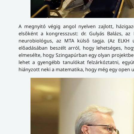
A megnyitó végig angol nyelven zajlott, háziga
elsőként a kongresszust: dr. Gulyás Balázs, az
neurobiológus, az MTA külső tagja. (Az ELKH 
előadásában beszélt arról, hogy lehetséges, hog
elmesélte, hogy Szingapúrban egy olyan projektben
lehet a gyengébb tanulókat felzárkóztatni, egyút
hiányzott neki a matematika, hogy még egy open un