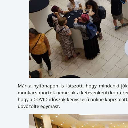
Már a nyitónapon is látszott, hogy mindenki jók
munkacsoportok nemcsak a kétévenkénti konferenci
hogy a COVID-időszak kényszerű online kapcsolatta
üdvözölte egymást.