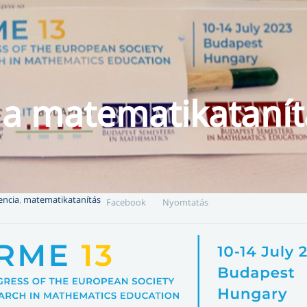
 a matematikatanít
encia
,
matematikatanítás
Facebook
Nyomtatás