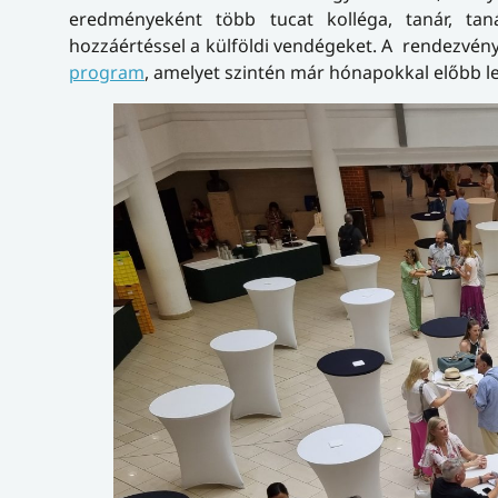
eredményeként több tucat kolléga, tanár, taná
hozzáértéssel a külföldi vendégeket. A rendezvén
program
, amelyet szintén már hónapokkal előbb le