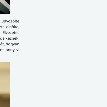
 üdvözölte
tt elnöke,
 Élvezetes
delkeznek,
rét, hogyan
ént annyira