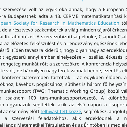
lt szervezése volt az egyik oka annak, hogy a European 
-ra Budapestnek adta a 13. CERME matematikatanítási k
pean Society for Research in Mathematics Education
töb
, de a résztvevő szakemberek a világ minden tájáról érkezn
ai Kutatóintézet. A szervezőbizottság elnöke, Csapodi Cs
 az előzetes felkészülést és a rendezvény egészének lebo
sről.) Idén tavaszra kiderült, hogy olyan nagy az érdeklőd
volt egyszerű ennyi ember elhelyezése – szállás, étkezés
s rengeteg munkát rótt a szervezőkre. A konferencia helysz
e volt, de bármilyen nagy terek vannak benne, ezer fős 
os konferenciateremben tartották – az egyikben élőben, 
ítőkhöz, kávéhoz, pogácsához, sütihez is három fő helyszín
30 munkacsoport (TWG: Thematic Working Group) közül vál
t a csaknem 100 társ-munkacsoportvezető. A különbö
n ugyanazok segítettek, akik az első napon a csoporto
al az esemény előtt
felhívást tett közzé
, segítőkész, angolul 
a a szervezési feladatokhoz, akik érdeklődnek a m
i János Matematikai Társulatban és az Érintőben is megjele