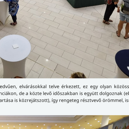
edvűen, elvárásokkal telve érkezett, ez egy olyan közös
ákon, de a közte levő időszakban is együtt dolgoznak (e
rtása is közrejátszott), így rengeteg résztvevő örömmel, 