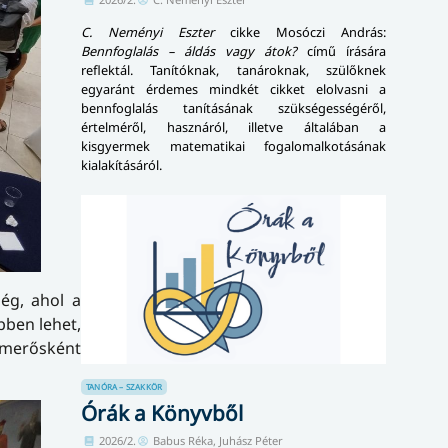
C. Neményi Eszter
cikke Mosóczi András:
Bennfoglalás – áldás vagy átok?
című írására
reflektál. Tanítóknak, tanároknak, szülőknek
egyaránt érdemes mindkét cikket elolvasni a
bennfoglalás tanításának szükségességéről,
értelméről, hasznáról, illetve általában a
kisgyermek matematikai fogalomalkotásának
kialakításáról.
ség, ahol a
bben lehet,
ismerősként
TANÓRA – SZAKKÖR
Órák a Könyvből
2026/2.
Babus Réka, Juhász Péter