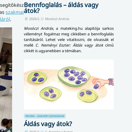
Bennfoglalás – áldás vagy
segítőkész
átok?
las
szakmai
láról
.
2026/2.
Mosóczi András
Mosóczi András
, a mateking.hu alapítója sarkos
véleményt fogalmaz meg cikkében a bennfoglalás
tanításáról. Lehet vele vitatkozni, de olvassák el
mellé
C. Neményi Eszter: Áldás vagy átok
című
cikkét is ugyanebben a témában.
TANÓRA – SZAKKÖR
ÚJDONSÁGOK
Áldás vagy átok?
2026/2.
C. Neményi Eszter