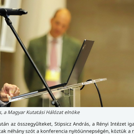
s, a Magyar Kutatási Hálózat elnöke
án az összegyűlteket, Stipsicz András, a Rényi Intézet ig
ltak néhány szót a konferencia nyitóünnepségén, köztük a