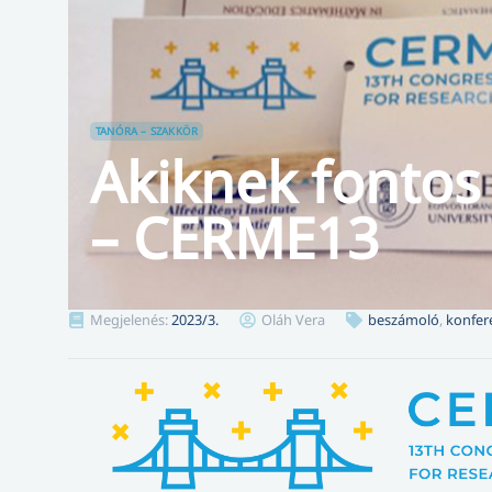
TANÓRA – SZAKKÖR
Akiknek fontos
– CERME13
Megjelenés:
2023/3.
Oláh Vera
beszámoló
,
konfer