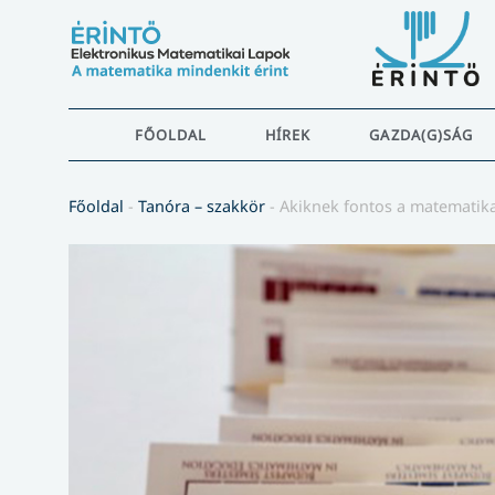
FŐOLDAL
HÍREK
GAZDA(G)SÁG
Főoldal
-
Tanóra – szakkör
-
Akiknek fontos a matematik