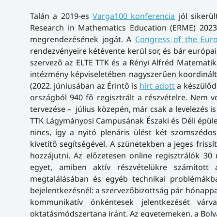
Talán a 2019-es
Varga100 konferencia
jól sikerü
Research in Mathematics Education (ERME) 2023
megrendezésének jogát. A
Congress of the Euro
rendezvényeire kétévente kerül sor, és bár európai
szervező az ELTE TTK és a Rényi Alfréd Matematik
intézmény képviseletében nagyszerűen koordinálta
(2022. júniusában az Érintő is
hírt adott
a készülődé
országból 940 fő regisztrált a részvételre. Nem 
tervezése – július közepén, már csak a levelezés i
TTK Lágymányosi Campusának Északi és Déli épület
nincs, így a nyitó plenáris ülést két szomszéd
kivetítő segítségével. A szünetekben a jeges friss
hozzájutni. Az előzetesen online regisztrálók 
egyet, amiben aktív részvételükre számítot
megtalálásában és egyéb technikai problémákba
bejelentkezésnél: a szervezőbizottság pár hónapp
kommunikatív önkéntesek jelentkezését várv
oktatásmódszertana iránt. Az egyetemeken, a Bolya