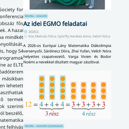
Society for
onferencia
TANÓRA – SZAKKÖR
Az idei EGMO feladatai
bszáz fős
ek. A hazai
2026/2.
Kiss Melinda Flóra, Győrffy-Kerekes Anna, Velich Nóra
aba mindkét
nyolítását.
A 2026-os Európai Lány Matematika Diákolimpia
és, hogy 54
versenyzői, Sárdinecz Dóra, Zhai Yufan, Velich Nóra
helyettes csapatvezető, Varga Vivien és Bodor
, programok
Noémi a nevekkel díszített magyar zászlóval.
íne az ELTE
előadóterem
a másikban
en lehetett
aszthattak
ző termek
k szerinti
jól beszélő,
atematika
nt felhívás
TANÓRA – SZAKKÖR
ÚJDONSÁGOK