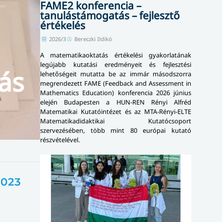
FAME2 konferencia –
tanulástámogatás – fejlesztő
értékelés
2026/3
Bereczki Ildikó
A matematikaoktatás értékelési gyakorlatának
legújabb kutatási eredményeit és fejlesztési
ás
lehetőségeit mutatta be az immár másodszorra
megrendezett FAME (Feedback and Assessment in
Mathematics Education) konferencia 2026 június
elején Budapesten a HUN-REN Rényi Alfréd
Matematikai Kutatóintézet és az MTA-Rényi-ELTE
Matematikadidaktikai Kutatócsoport
szervezésében, több mint 80 európai kutató
részvételével.