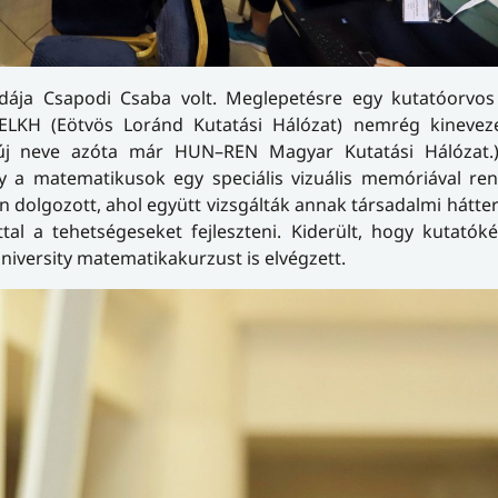
zdája Csapodi Csaba volt. Meglepetésre egy kutatóorvos
 ELKH (Eötvös Loránd Kutatási Hálózat) nemrég kineveze
új neve azóta már HUN–REN Magyar Kutatási Hálózat.)
y a matematikusok egy speciális vizuális memóriával ren
 dolgozott, ahol együtt vizsgálták annak társadalmi hátte
tal a tehetségeseket fejleszteni. Kiderült, hogy kutatók
iversity matematikakurzust is elvégzett.