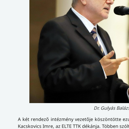
Dr. Gulyás Baláz
A két rendező intézmény vezetője köszöntötte ezut
Kacskovics Imre, az ELTE TTK dékánja. Többen szó