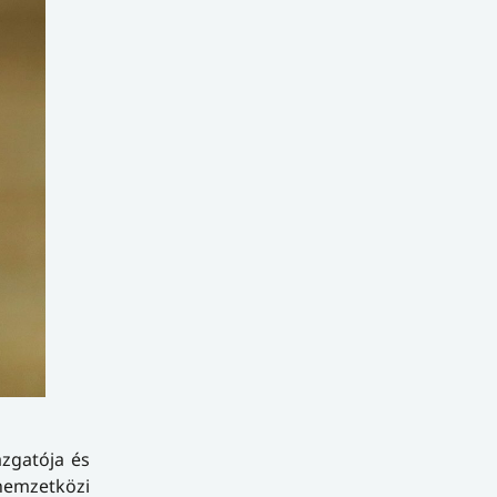
azgatója és
 nemzetközi