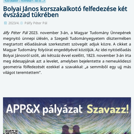
TUDOMÁNY – TÖRTÉNET – MI IS ...?
Bolyai János korszakalkotó felfedezése két
évszázad tükrében
2023/4.
Pálfy Péter Pál
álfy Péter Pál
2023. november 3-án, a Magyar Tudomány Ünnepének
megnyitó ünnepi ülésén, a Szegedi Tudományegyetem dísztermében
meg­tar­tott előadásának szerkesztett szövegét adjuk közre. A cikket a
Magyar Tudomány folyóirat engedélyével közöljük. Az idei nyitóelőadás
Bolyai Jánosról szólt, aki kétszáz évvel ezelőtt, 1823. november 3-án írta
meg édesapjának azt a levelet, amelyben bejelentette a nemeuklideszi
geometria fölfedezését ezekkel a szavakkal: „a semmiből egy ujj más
világot teremtettem”.