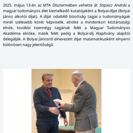
2025. május 13-án az MTA Dísztermében vehette át
Stipsicz András
a
magyar tudományos élet kiemelkedő kutatójaként a Bolyai-díjat (Bolyai
János alkotói díjat). A díjat odaítélő bizottság tagjai a tudományágak
minél szélesebb körét képviselik, elnöke a mindenkori köztársasági
elnök, további tizennégy tagjának felét a Magyar Tudományos
Akadémia elnöke, másik felét pedig a Bolyai-díj Alapítvány alapítói
delegálják. A Bolyai Jánosról elnevezett díjat matematikusként elnyerni
különösen nagy jelentőségű.