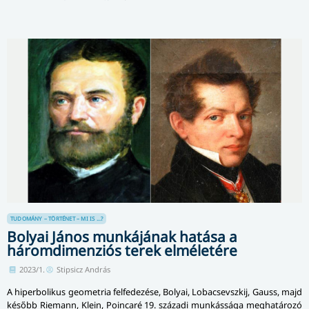
TUDOMÁNY – TÖRTÉNET – MI IS ...?
Bolyai János munkájának hatása a
háromdimenziós terek elméletére
2023/1.
Stipsicz András
A hiperbolikus geometria felfedezése, Bolyai, Lobacsevszkij, Gauss, majd
később Riemann, Klein, Poincaré 19. századi munkássága meghatározó