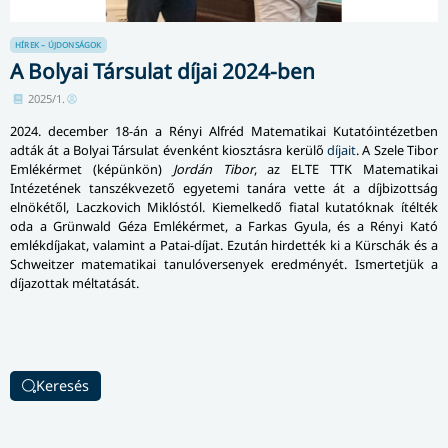
HÍREK – ÚJDONSÁGOK
A Bolyai Társulat díjai 2024-ben
2025/1.
2024. december 18-án a Rényi Alfréd Matematikai Kutatóintézetben
adták át a Bolyai Társulat évenként kiosztásra kerülő
díjait
. A Szele Tibor
Emlékérmet (képünkön)
Jordán Tibor
, az ELTE TTK Matematikai
Intézetének tanszékvezető egyetemi tanára vette át a díjbizottság
elnökétől, Laczkovich Miklóstól. Kiemelkedő fiatal kutatóknak ítélték
oda a Grünwald Géza Emlékérmet, a Farkas Gyula, és a Rényi Kató
emlékdíjakat, valamint a Patai-díjat. Ezután hirdették ki a Kürschák és a
Schweitzer matematikai tanulóversenyek eredményét. Ismertetjük a
díjazottak méltatását.
Keresés