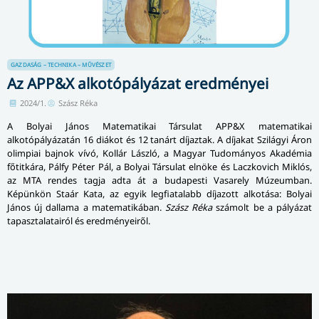
GAZDASÁG – TECHNIKA – MŰVÉSZET
Az APP&X alkotópályázat eredményei
2024/1.
Szász Réka
A Bolyai János Matematikai Társulat APP&X matematikai
alkotópályázatán 16 diákot és 12 tanárt díjaztak. A díjakat Szilágyi Áron
olimpiai bajnok vívó, Kollár László, a Magyar Tudományos Akadémia
főtitkára, Pálfy Péter Pál, a Bolyai Társulat elnöke és Laczkovich Miklós,
az MTA rendes tagja adta át a budapesti Vasarely Múzeumban.
Képünkön Staár Kata, az egyik legfiatalabb díjazott alkotása: Bolyai
János új dallama a matematikában.
Szász Réka
számolt be a pályázat
tapasztalatairól és eredményeiről.