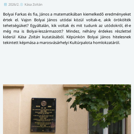
2026/2.
Kása Zoltán
Bolyai Farkas és fia, János a matematikában kiemelkedő eredményeket
értek el. Vajon Bolyai János utódai közül voltak-e, akik örökölték
tehetségüket? Egyáltalán, kik voltak és mit tudunk az utódokról, él-e
még ma is Bolyai-leszármazott? Mindez, néhány érdekes részlettel
kiderül
Kása Zoltán
kutatásából. Képünkön Bolyai János hitelesnek
tekintett képmása a marosvásárhelyi Kultúrpalota homlokzatáról.