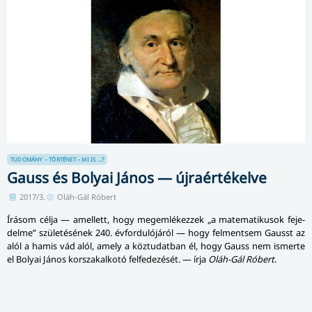
TUDOMÁNY – TÖRTÉNET – MI IS ...?
Gauss és Bolyai János — újraértékelve
2017/3.
Oláh-Gál Róbert
Írásom célja — amellett, hogy megemlékezzek „a matematikusok fe­je­
del­me” születésének 240. évfordulójáról — hogy felmentsem Gausst az
alól a hamis vád alól, amely a köztudatban él, hogy Gauss nem ismerte
el Bolyai János korszakalkotó felfedezését. — írja
Oláh-Gál Róbert
.