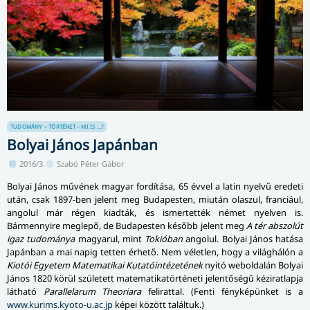
TUDOMÁNY – TÖRTÉNET – MI IS ...?
Bolyai János Japánban
2016/3.
Szabó Péter Gábor
Bolyai János művének magyar fordítása, 65 évvel a latin nyelvű eredeti
után, csak 1897-ben jelent meg Budapesten, miután olaszul, franciául,
angolul már régen kiadták, és ismertették német nyelven is.
Bármennyire meglepő, de Budapesten később jelent meg
A tér abszolút
igaz tudománya
magyarul, mint
Tokióban
angolul. Bolyai János hatása
Japánban a mai napig tetten érhető. Nem véletlen, hogy a világhálón a
Kiotói Egyetem Matematikai Kutatóintézetének
nyitó weboldalán Bolyai
János 1820 körül született matematikatörténeti jelentőségű kéziratlapja
látható
Parallelarum Theoriara
felirattal. (Fenti fényképünket is a
www.kurims.kyoto-u.ac.jp
képei között találtuk.)