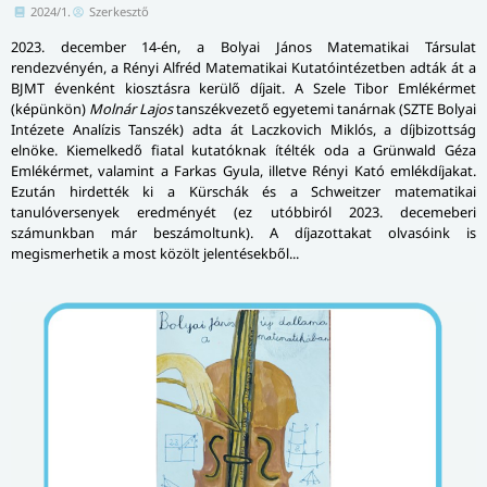
2024/1.
Szerkesztő
2023. december 14-én, a Bolyai János Matematikai Társulat
rendezvényén, a Rényi Alfréd Matematikai Kutatóintézetben adták át a
BJMT évenként kiosztásra kerülő díjait. A Szele Tibor Emlékérmet
(képünkön)
Molnár Lajos
tanszékvezető egyetemi tanárnak (SZTE Bolyai
Intézete Analízis Tanszék) adta át Laczkovich Miklós, a díjbizottság
elnöke. Kiemelkedő fiatal kutatóknak ítélték oda a Grünwald Géza
Emlékérmet, valamint a Farkas Gyula, illetve Rényi Kató emlékdíjakat.
Ezután hirdették ki a Kürschák és a Schweitzer matematikai
tanulóversenyek eredményét (ez utóbbiról 2023. decemeberi
számunkban már beszámoltunk). A díjazottakat olvasóink is
megismerhetik a most közölt jelentésekből...