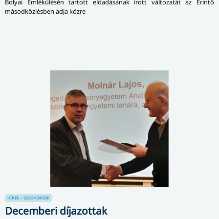
Bolyai Emlékülésén tartott előadásának írott változatát az Érintő
másodközlésben adja közre
HÍREK – ÚJDONSÁGOK
Decemberi díjazottak