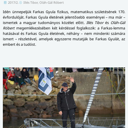
2017/2.
Illés Tibor, Oláh-Gál Róbert
Idén ünnepeljük Farkas Gyula fizikus, ma­te­ma­ti­kus születésének 170.
évfordulóját. Farkas Gyula életének jelentősebb eseményei – ma már –
ismertek a magyar tudományos közélet előtt.
Illés Tibor
és
Oláh-Gál
Róbert
megemlékezésében két kérdéssel foglalkozik: a Farkas-lemma
hatásával és Farkas Gyula életének, néhány – nem mindenki számára
ismert – részletével, amelyek egyszerre mutatják be Farkas Gyulát, az
embert és a tudóst.