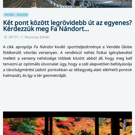
TANÓRA – SZAKKÖR
Két pont között legrövidebb út az egyenes?
Kérdezzük meg Fa Nándort…
2017/1.
Muzsnay Zoltán
A cikk apropója
Fa Nándor
kiváló sport­tel­je­sít­mé­nye a Vendée Globe
földkerülő vitorlás versenyen. A rendkívül nehéz fizikai igénybevétel
mellett a verseny nehézsége többek között abból áll, hogy meg kell
tervezni az optimális útvonalat úgy, hogy a szél alapvetően befolyásolja
a távolságmérést (adott pontokban az időegység alatt elérhető pontok
halmazát), és így a tér geometriáját.