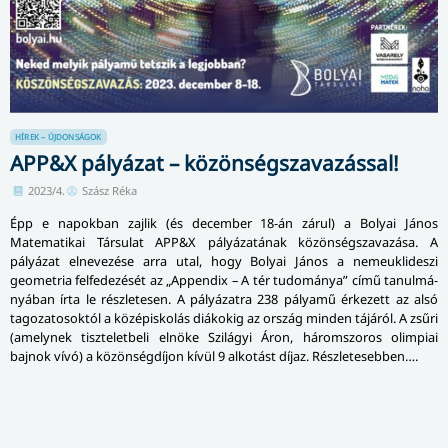
HÍREK – ÚJDONSÁGOK
APP&X pályázat – közönségszavazással!
2023/4.
Szász Réka
Épp e napokban zajlik (és december 18-án zárul) a Bolyai János
Matematikai Társulat APP&X pá­lyá­za­tá­nak közönségszavazása. A
pályázat elnevezése arra utal, hogy Bolyai János a nemeuklideszi
geometria felfedezését az „Appendix – A tér tudománya” című ta­nul­má­
nyá­ban írta le részletesen. A pályázatra 238 pályamű érkezett az alsó
tagozatosoktól a középiskolás diákokig az ország minden tájáról. A zsűri
(amelynek tiszteletbeli elnöke Szilágyi Áron, háromszoros olimpiai
bajnok vívó) a közönségdíjon kívül 9 alkotást díjaz. Részletesebben….