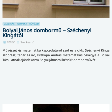
GAZDASÁG – TECHNIKA – MŰVÉSZET
Bolyai János dombormű − Széchenyi
Kingától
2026/1.
Szerkesztő
Művészet és matematika kapcsolatáról szól ez a cikk: Széchenyi Kinga
szobrász, tanár és író, Prékopa András matematikus özvegye a Bolyai
Társulatnak ajándékozta Bolyai Jánosról készült domborművét.