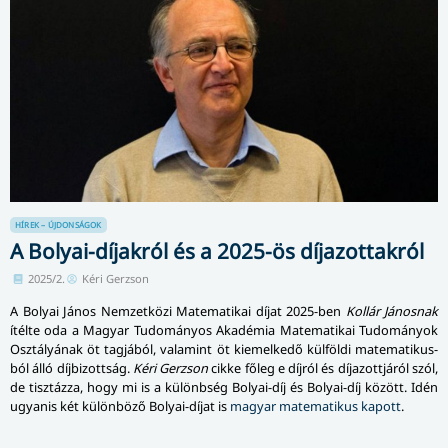
HÍREK – ÚJDONSÁGOK
A Bolyai-díjakról és a 2025-ös díjazottakról
2025/2.
Kéri Gerzson
A Bolyai János Nemzetközi Matematikai díjat 2025-ben
Kollár Jánosnak
ítélte oda a Magyar Tudományos Akadémia Matematikai Tudo­má­nyok
Osztályának öt tagjából, valamint öt kiemelkedő külföldi mate­ma­ti­kus­
ból álló díjbizottság.
Kéri Gerzson
cikke főleg e díjról és díjazottjáról szól,
de tisztázza, hogy mi is a különbség Bolyai-díj és Bolyai-díj között. Idén
ugyanis két különböző Bolyai-díjat is
magyar matematikus kapott
.