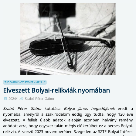
TUDOMÁNY – TÖRTÉNET – MI IS ...?
Elveszett Bolyai-relikviák nyomában
2024/1.
Szabó Péter Gábor
Szabó Péter Gábor
kutatása
Bolyai János hegedűjének
eredt a
nyomába, amelyről a szakirodalom eddig úgy tudta, hogy 120 éve
elveszett. A fellelt újabb adatok alapján azonban halvány remény
adódott arra, hogy egyszer talán mégis előkerülhet ez a becses Bolyai-
relikvia. A szerző 2023 novemberében Szegeden az SZTE Bolyai Intézet