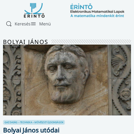
Keresés
Menü
BOLYAI JÁNOS
GAZDASÁG – TECHNIKA – MŰVÉSZET
ÚJDONSÁGOK
Bolyai János utódai