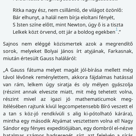
Ritka nagy ész, nem csillámló, de világot özönlő:
Bár elhunyt, a halál nem bírja eloltani fényét,
S Isten színe előtt, mint Newton, úgy ő is a tiszta
1
Lelkek közt örvend, ott jár a boldog egekben
.”
Sajnos nem eléggé közismertek azok a megrendítő
sorok, melyeket Bolyai János írt atyjának, Farkasnak,
miután értesült Gauss haláláról:
„A Gauss fátuma melyet magát jól-bírása mellett még
távol lévőnek reménylettem, akkora fájdalmas hatással
van rám, lelkem úgy siratja és oly mélyen gyászolja
(részint annak elveszte miatt, mit még tehetett volna,
részint mivel az igazi jó mathematicumok meg-
ítélésében rajtunk kívül legcompetensebb Bíró veszett el
a tan s köz-jó rendkívüli s alig ki-pótolható kárára),
mintha egy második Atyámat vesztettem volna el! Nagy
Sándor egy fényes expeditiójában, egy dombról el-nézve
hatalmas számos hadseregét, sírt, azt felelvén a sírás