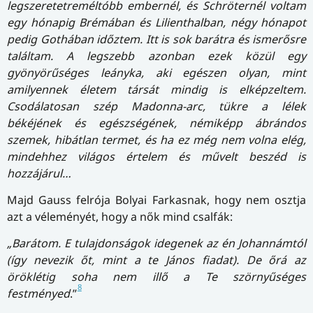
legszeretetreméltóbb embernél, és Schröternél voltam
egy hónapig Brémában és Lilienthalban, négy hónapot
pedig Gothában időztem. Itt is sok barátra és ismerősre
találtam. A legszebb azonban ezek közül egy
gyönyörűséges leányka, aki egészen olyan, mint
amilyennek életem társát mindig is elképzeltem.
Csodálatosan szép Madonna-arc, tükre a lélek
békéjének és egészségének, némiképp ábrándos
szemek, hibátlan termet, és ha ez még nem volna elég,
mindehhez világos értelem és művelt beszéd is
hozzájárul…
Majd Gauss felrója Bolyai Farkasnak, hogy nem osztja
azt a véleményét, hogy a nők mind csalfák:
„Barátom. E tulajdonságok idegenek az én Johannámtól
(így nevezik őt, mint a te János fiadat). De őrá az
öröklétig soha nem illő a Te szörnyűséges
8
festményed
.”