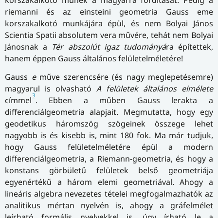
riemanni és az einsteini geometria Gauss eme
korszakalkotó munkájára épül, és nem Bolyai János
Scientia Spatii absolutem vera művére, tehát nem Bolyai
Jánosnak a
Tér abszolút igaz tudományá
ra építettek,
hanem éppen Gauss általános felületelméletére!
Gauss
e
műve szerencsére (és nagy meglepetésemre)
magyarul is olvasható
A felületek általános elmélete
3
címmel
. Ebben a műben Gauss lerakta a
differenciálgeometria alapjait. Megmutatta, hogy egy
geodetikus háromszög szögeinek összege lehet
nagyobb is és kisebb is, mint 180 fok. Ma már tudjuk,
hogy Gauss felületelméletére épül a modern
differenciálgeometria, a Riemann-geometria, és hogy a
konstans görbületű felületek belső geometriája
egyenértékű a három elemi geometriával. Ahogy a
lineáris algebra nevezetes tételei megfogalmazhatók az
analitikus mértan nyelvén is, ahogy a gráfelmélet
leírható formális nyelvekkel is, úgy írható le a