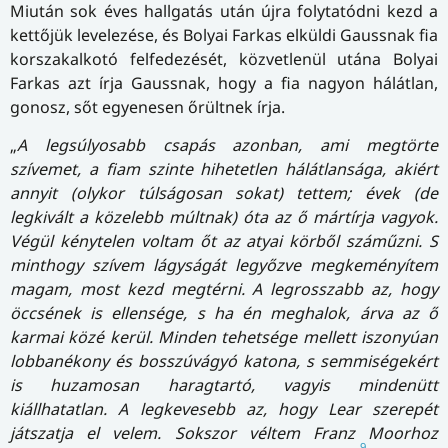
Miután sok éves hallgatás után újra folytatódni kezd a
kettőjük levelezése, és Bolyai Farkas elküldi Gaussnak fia
korszakalkotó felfedezését, közvetlenül utána Bolyai
Farkas azt írja Gaussnak, hogy a fia nagyon hálátlan,
gonosz, sőt egyenesen őrültnek írja.
„
A legsúlyosabb csapás azonban, ami megtörte
szívemet, a fiam szinte hihetetlen hálátlansága, akiért
annyit (olykor túlságosan sokat) tettem; évek (de
legkivált a közelebb múltnak) óta az ő mártírja vagyok.
Végül kénytelen voltam őt az atyai körből száműzni. S
minthogy szívem lágyságát legyőzve megkeményítem
magam, most kezd megtérni. A legrosszabb az, hogy
öccsének is ellensége, s ha én meghalok, árva az ő
karmai közé kerül. Minden tehetsége mellett iszonyúan
lobbanékony és bosszúvágyó katona, s semmiségekért
is huzamosan haragtartó, vagyis mindenütt
kiállhatatlan. A legkevesebb az, hogy Lear szerepét
játszatja el velem. Sokszor véltem Franz Moorhoz
9