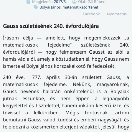
Megjelenés:
2017/3.
Oláh-Gál Róbert
Bolyai János
,
matematikatörténet
Facebook
Nyomtatás
Gauss születésének 240. évfordulójára
Írásom célja — amellett, hogy megemlékezzek „a
matematikusok fejedelme” születésének 240.
évfordulójáról — hogy felmentsem Gausst az alól a
hamis vád alól, amely a köztudatban él, hogy Gauss nem
ismerte el Bolyai János korszakalkotó felfedezését.
240 éve, 1777. április 30-án született Gauss, a
matematikusok fejedelme. Nekünk, magyaroknak,
Gauss nevének hallatán önkéntelenül is a Bolyaiak
jutnak eszünkbe, és nem éppen a legnagyobb
kegyelettel és tisztelettel, hanem inkább keserű ízzel és
tövissel a lelkünkben. Mégis fontosnak tartom
bemutatni Gauss valódi tudósi és emberi nagyságát, és
feloldozni a közismerten elterjedt vádaktól, jelesül, hogy