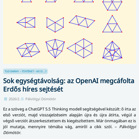
TUDOMÁNY – TÖRTÉNET – MI IS ...?
Sok egységtávolság: az OpenAI megcáfolta
Erdős híres sejtését
2026/2.
Pálvölgyi Dömötör
Ez a szöveg a ChatGPT 5.5 Thinking modell segítségével készült: ő írta az
első verziót, majd visszajelzéseim alapján újra és újra átírta, végül a
végső verziót átszerkesztettem és kiegészítettem. Már önmagában ez is
jól mutatja, mennyire témába vág, amiről a cikk szól. –
Pálvölgyi
Dömötör
.