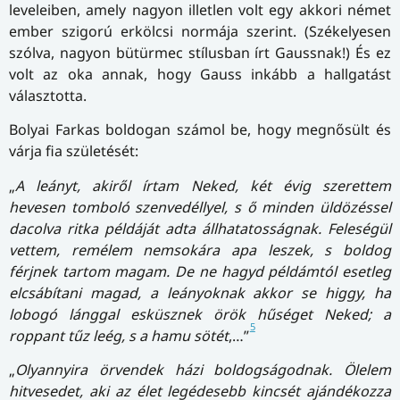
leveleiben, amely nagyon illetlen volt egy akkori német
ember szigorú erkölcsi normája szerint. (Székelyesen
szólva, nagyon bütürmec stílusban írt Gaussnak!) És ez
volt az oka annak, hogy Gauss inkább a hallgatást
választotta.
Bolyai Farkas boldogan számol be, hogy megnősült és
várja fia születését:
„
A leányt, akiről írtam Neked, két évig szerettem
hevesen tomboló szenvedéllyel, s ő minden üldözéssel
dacolva ritka példáját adta állhatatosságnak. Feleségül
vettem, remélem nemsokára apa leszek, s boldog
férjnek tartom magam. De ne hagyd példámtól esetleg
elcsábítani magad, a leányoknak akkor se higgy, ha
lobogó lánggal esküsznek örök hűséget Neked; a
5
roppant tűz leég, s a hamu sötét
,…”
„
Olyannyira örvendek házi boldogságodnak. Ölelem
hitvesedet, aki az élet legédesebb kincsét ajándékozza