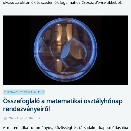
olvasó az októniók és szedéniók fogalmához
Csonka Bence
cikkéből.
TUDOMÁNY – TÖRTÉNET – MI IS ...?
Összefoglaló a matematikai osztályhónap
rendezvényeiről
2026/1.
Torda Júlia
A matematika tudományos, közösségi és társadalmi kapcsolódásaiba