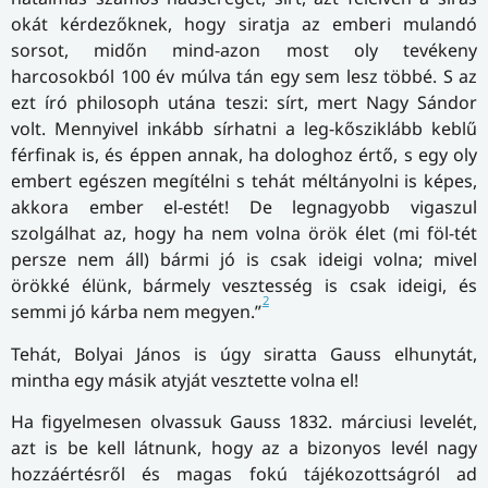
okát kérdezőknek, hogy siratja az emberi mulandó
sorsot, midőn mind-azon most oly tevékeny
harcosokból 100 év múlva tán egy sem lesz többé. S az
ezt író philosoph utána teszi: sírt, mert Nagy Sándor
volt. Mennyivel inkább sírhatni a leg-kősziklább keblű
férfinak is, és éppen annak, ha dologhoz értő, s egy oly
embert egészen megítélni s tehát méltányolni is képes,
akkora ember el-estét! De legnagyobb vigaszul
szolgálhat az, hogy ha nem volna örök élet (mi föl-tét
persze nem áll) bármi jó is csak ideigi volna; mivel
örökké élünk, bármely vesztesség is csak ideigi, és
2
semmi jó kárba nem megyen.”
Tehát, Bolyai János is úgy siratta Gauss elhunytát,
mintha egy másik atyját vesztette volna el!
Ha figyelmesen olvassuk Gauss 1832. márciusi levelét,
azt is be kell látnunk, hogy az a bizonyos levél nagy
hozzáértésről és magas fokú tájékozottságról ad