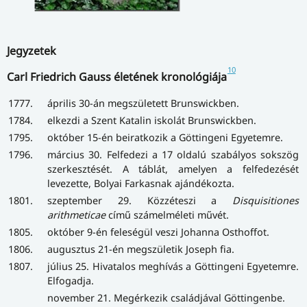
Jegyzetek
10
Carl Friedrich Gauss életének kronológiája
1777.
április 30-án megszületett Brunswickben.
1784.
elkezdi a Szent Katalin iskolát Brunswickben.
1795.
október 15-én beiratkozik a Göttingeni Egyetemre.
1796.
március 30. Felfedezi a 17 oldalú szabályos sokszög
szerkesztését. A táblát, amelyen a felfedezését
levezette, Bolyai Farkasnak ajándékozta.
1801.
szeptember 29. Közzéteszi a
Disquisitiones
arithmeticae
című számelméleti művét.
1805.
október 9-én feleségül veszi Johanna Osthoffot.
1806.
augusztus 21-én megszületik Joseph fia.
1807.
július 25. Hivatalos meghívás a Göttingeni Egyetemre.
Elfogadja.
november 21. Megérkezik családjával Göttingenbe.