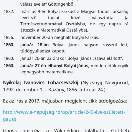
válaszlevelét” Göttingenből.
1832.
március 9-én Bolyai Farkast a Magyar Tudós Társaság
levelező tagjai közé választotta (a
Természettudományi Osztályba, de egy napra rá
átteszik a Matematikai Osztályba).
1856.
november 20-án meghalt Bolyai Farkas.
1860.
január 18-án
Bolyai János nagyon rosszul lett,
tüdőgyulladást kapott.
1860.
január 26-án 22 órakor Bolyai János „szava elállott”.
1860.
január 27-én elhunyt Bolyai János
, minden idők egyik
legnagyobb matematikusa.
Nyikolaj Ivanovics Lobacsevszkij
(Nyizsnyij Novgorod,
1792. december 1. – Kazány, 1856. február 24.)
Ez az írás a 2017. májusban megjelent cikk átdolgozása:
http://www.e-nepujsag.ro/op/article/240-éve-született-
gauss
Gauss portréja a Wikipédián található, Gottlieb