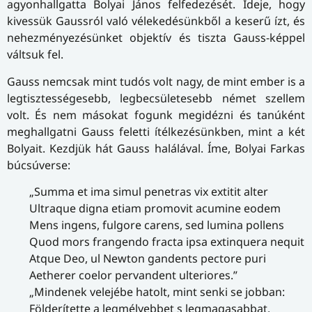
agyonhallgatta Bolyai János felfedezését. Ideje, hogy
kivessük Gaussról való vélekedésünkből a keserű ízt, és
nehezményezésünket objektív és tiszta Gauss-képpel
váltsuk fel.
Gauss nemcsak mint tudós volt nagy, de mint ember is a
legtisztességesebb, legbecsületesebb német szellem
volt. És nem másokat fogunk megidézni és tanúként
meghallgatni Gauss feletti ítélkezésünkben, mint a két
Bolyait. Kezdjük hát Gauss halálával. Íme, Bolyai Farkas
búcsúverse:
„Summa et ima simul penetras vix extitit alter
Ultraque digna etiam promovit acumine eodem
Mens ingens, fulgore carens, sed lumina pollens
Quod mors frangendo fracta ipsa extinquera nequit
Atque Deo, ul Newton gandents pectore puri
Aetherer coelor pervandent ulteriores.”
„Mindenek velejébe hatolt, mint senki se jobban:
Földerítette a legmélyebbet s legmagasabbat.