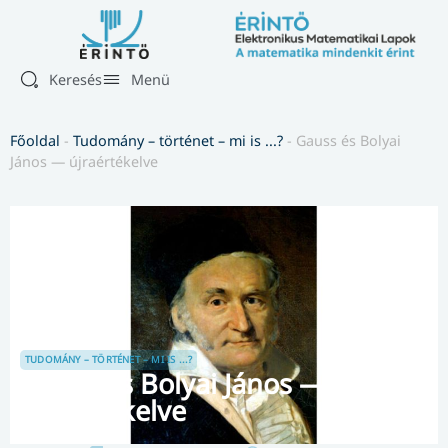
Keresés
Menü
Főoldal
-
Tudomány – történet – mi is ...?
-
Gauss és Bolyai
János — újraértékelve
TUDOMÁNY – TÖRTÉNET – MI IS ...?
Gauss és Bolyai János —
újraértékelve