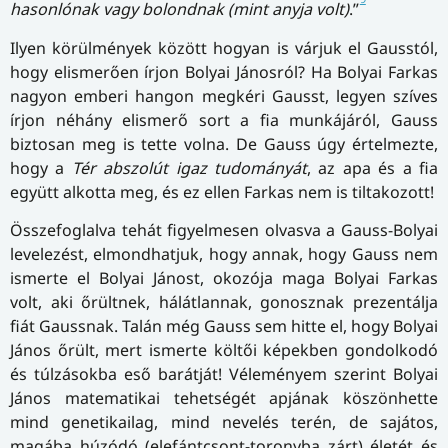
hasonlónak vagy bolondnak (mint anyja volt)
.”
Ilyen körülmények között hogyan is várjuk el Gausstól,
hogy elismerően írjon Bolyai Jánosról? Ha Bolyai Farkas
nagyon emberi hangon megkéri Gausst, legyen szíves
írjon néhány elismerő sort a fia munkájáról, Gauss
biztosan meg is tette volna. De Gauss úgy értelmezte,
hogy a
Tér abszolút igaz tudományát
, az apa és a fia
együtt alkotta meg, és ez ellen Farkas nem is tiltakozott!
Összefoglalva tehát figyelmesen olvasva a Gauss-Bolyai
levelezést, elmondhatjuk, hogy annak, hogy Gauss nem
ismerte el Bolyai Jánost, okozója maga Bolyai Farkas
volt, aki őrültnek, hálátlannak, gonosznak prezentálja
fiát Gaussnak. Talán még Gauss sem hitte el, hogy Bolyai
János őrült, mert ismerte költői képekben gondolkodó
és túlzásokba eső barátját! Véleményem szerint Bolyai
János matematikai tehetségét apjának köszönhette
mind genetikailag, mind nevelés terén, de sajátos,
magába húzódó (elefántcsont-toronyba zárt) életét és