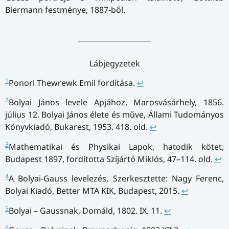
Biermann festménye, 1887-ből.
Lábjegyzetek
1
Ponori Thewrewk Emil fordítása.
↩
2
Bolyai János levele Apjához, Marosvásárhely, 1856.
július 12. Bolyai János élete és műve, Állami Tudományos
Könyvkiadó, Bukarest, 1953. 418. old.
↩
3
Mathematikai és Physikai Lapok, hatodik kötet,
Budapest 1897, fordította Szíjártó Miklós, 47–114. old.
↩
4
A Bolyai-Gauss levelezés, Szerkesztette: Nagy Ferenc,
Bolyai Kiadó, Better MTA KIK, Budapest, 2015.
↩
5
Bolyai – Gaussnak, Domáld, 1802. IX. 11.
↩
6