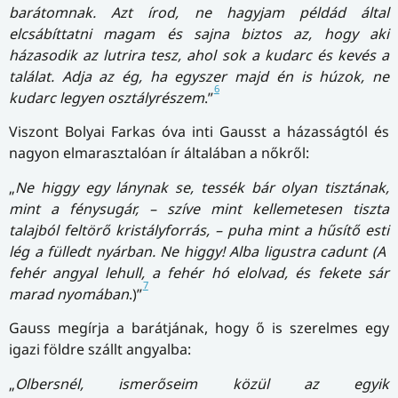
barátomnak. Azt írod, ne hagyjam példád által
elcsábíttatni magam és sajna biztos az, hogy aki
házasodik az lutrira tesz, ahol sok a kudarc és kevés a
találat. Adja az ég, ha egyszer majd én is húzok, ne
6
kudarc legyen osztályrészem
.”
Viszont Bolyai Farkas óva inti Gausst a házasságtól és
nagyon elmarasztalóan ír általában a nőkről:
„
Ne higgy egy lánynak se, tessék bár olyan tisztának,
mint a fénysugár, – szíve mint kellemetesen tiszta
talajból feltörő kristályforrás, – puha mint a hűsítő esti
lég a fülledt nyárban. Ne higgy! Alba ligustra cadunt (A
fehér angyal lehull, a fehér hó elolvad, és fekete sár
7
marad nyomában
.)”
Gauss megírja a barátjának, hogy ő is szerelmes egy
igazi földre szállt angyalba:
„
Olbersnél, ismerőseim közül az egyik