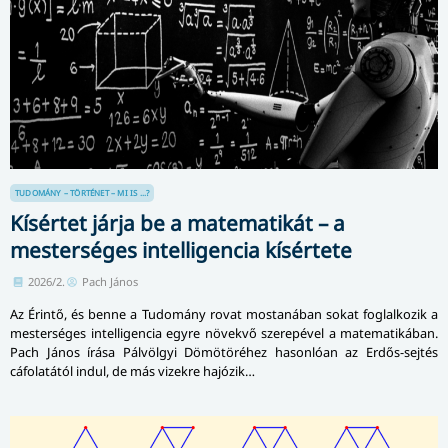
TUDOMÁNY – TÖRTÉNET – MI IS ...?
Kísértet járja be a matematikát – a
mesterséges intelligencia kísértete
2026/2.
Pach János
Az Érintő, és benne a Tudomány rovat mostanában sokat foglalkozik a
mesterséges intelligencia egyre növekvő szerepével a matematikában.
Pach János írása Pálvölgyi Dömötöréhez hasonlóan az Erdős-sejtés
cáfolatától indul, de más vizekre hajózik…