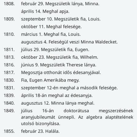
1808.
február 29. Megszületik lánya, Minna.
április 14. Meghal apja.
1809.
szeptember 10. Megszületik fia, Louis.
október 11. Meghal felesége.
1810.
március 1. Meghal fia, Louis.
augusztus 4. Feleségül veszi Minna Waldecket.
1811.
július 29. Megszületik fia, Eugen.
1813.
október 23. Megszületik fia, Wilhelm.
1816.
június 9. Megszületik Therese lánya.
1817.
Megosztja otthonát idős édesanyjával.
1830.
Fia, Eugen Amerikába megy.
1831.
szeptember 12-én meghal a második felesége.
1839.
április 18-án meghal az édesanyja.
1840.
augusztus 12. Minna lánya meghal.
1849.
július 16-án doktorátusa megszerzésének
aranyjubileumát ünnepli. Az algebra alaptételének
utolsó bizonyítása.
1855.
február 23. Halála.