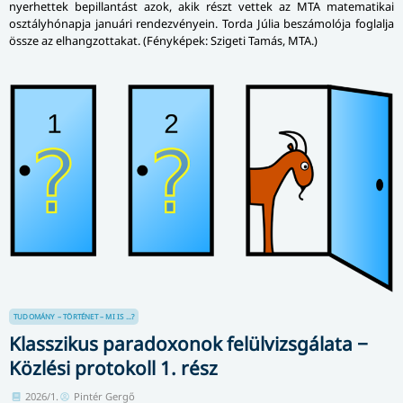
nyerhettek bepillantást azok, akik részt vettek az MTA matematikai
osztályhónapja januári rendezvényein. Torda Júlia beszámolója foglalja
össze az elhangzottakat. (Fényképek: Szigeti Tamás, MTA.)
TUDOMÁNY – TÖRTÉNET – MI IS ...?
Klasszikus paradoxonok felülvizsgálata −
Közlési protokoll 1. rész
2026/1.
Pintér Gergő