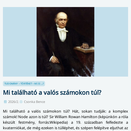
TUDOMÁNY – TÖRTÉNET – MI IS ...?
Mi található a valós számokon túl?
2026/2.
Csonka Bence
Mi található a valós számokon túl? Hát, sokan tudják: a komplex
számok! Node azon is túl? Sir William Rowan Hamilton (képünkön a róla
készült festmény, forrás:Wikipedia) a 19. században felfedezte a
kvaterniókat, de még ezeken is túlléphet, és szépen felépítve eljuthat az