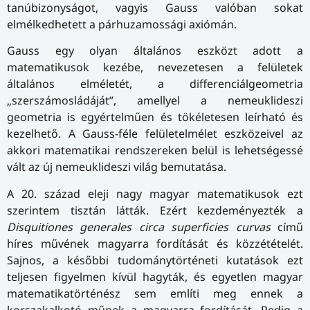
tanúbizonyságot, vagyis Gauss valóban sokat
elmélkedhetett a párhuzamossági axiómán.
Gauss egy olyan általános eszközt adott a
matematikusok kezébe, nevezetesen a felületek
általános elméletét, a differenciálgeometria
„szerszámosládáját”, amellyel a nemeuklideszi
geometria is egyértelműen és tökéletesen leírható és
kezelhető. A Gauss-féle felületelmélet eszközeivel az
akkori matematikai rendszereken belül is lehetségessé
vált az új nemeuklideszi világ bemutatása.
A 20. század eleji nagy magyar matematikusok ezt
szerintem tisztán látták. Ezért kezdeményezték a
Disquitiones generales circa superficies curvas
című
híres művének magyarra fordítását és közzétételét.
Sajnos, a későbbi tudománytörténeti kutatások ezt
teljesen figyelmen kívül hagyták, és egyetlen magyar
matematikatörténész sem említi meg ennek a
korszakalkotó műnek a magyarra fordítását. Pedig a