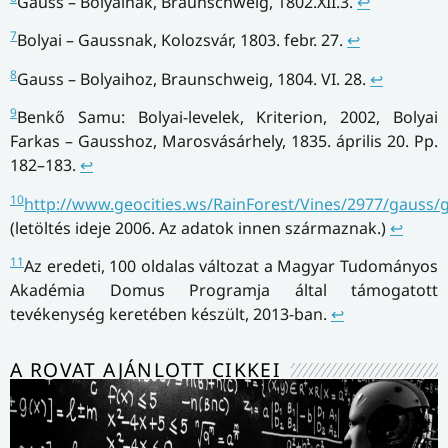
Gauss – Bolyainak, Braunschweig, 1802.XII.3.
↩
7
Bolyai – Gaussnak, Kolozsvár, 1803. febr. 27.
↩
8
Gauss – Bolyaihoz, Braunschweig, 1804. VI. 28.
↩
9
Benkő Samu: Bolyai-levelek, Kriterion, 2002, Bolyai
Farkas – Gausshoz, Marosvásárhely, 1835. április 20. Pp.
182–183.
↩
10
http://www.geocities.ws/RainForest/Vines/2977/gauss/g
(letöltés ideje 2006. Az adatok innen származnak.)
↩
11
Az eredeti, 100 oldalas változat a Magyar Tudományos
Akadémia Domus Programja által támogatott
tevékenység keretében készült, 2013-ban.
↩
A ROVAT AJÁNLOTT CIKKEI