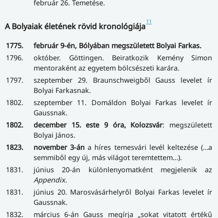
február 26. Temetése.
11
A Bolyaiak életének rövid kronológiája
1775.
február 9-én, Bólyában megszületett Bolyai Farkas.
1796.
október. Göttingen. Beiratkozik Kemény Simon
mentoraként az egyetem bölcsészeti karára.
1797.
szeptember 29. Braunschweigből Gauss levelet ír
Bolyai Farkasnak.
1802.
szeptember 11. Domáldon Bolyai Farkas levelet ír
Gaussnak.
1802.
december 15. este 9 óra, Kolozsvár
: megszületett
Bolyai János.
1823.
november 3-án
a híres temesvári levél keltezése (…a
semmiből egy új, más világot teremtettem…).
1831.
június 20-án különlenyomatként megjelenik az
Appendix
.
1831.
június 20. Marosvásárhelyről Bolyai Farkas levelet ír
Gaussnak.
1832.
március 6-án Gauss megírja „sokat vitatott értékű