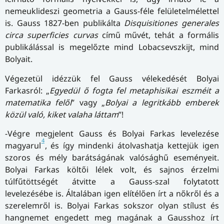
nemeuklideszi geometria a Gauss-féle felületelmélettel
is. Gauss 1827-ben publikálta
Disquisitiones generales
circa superficies curvas
című művét, tehát a formális
publikálással is megelőzte mind Lobacsevszkijt, mind
Bolyait.
Végezetül idézzük fel Gauss vélekedését Bolyai
Farkasról: „
Egyedül ő fogta fel metaphisikai eszméit a
matematika felől
” vagy „
Bolyai a legritkább emberek
közül való, kiket valaha láttam
”!
-Végre megjelent Gauss és Bolyai Farkas levelezése
4
magyarul
, és így mindenki átolvashatja kettejük igen
szoros és mély barátságának valósághű eseményeit.
Bolyai Farkas költői lélek volt, és sajnos érzelmi
túlfűtöttségét átvitte a Gauss-szal folytatott
levelezésébe is. Általában igen elítélően írt a nőkről és a
szerelemről is. Bolyai Farkas sokszor olyan stílust és
hangnemet engedett meg magának a Gausshoz írt