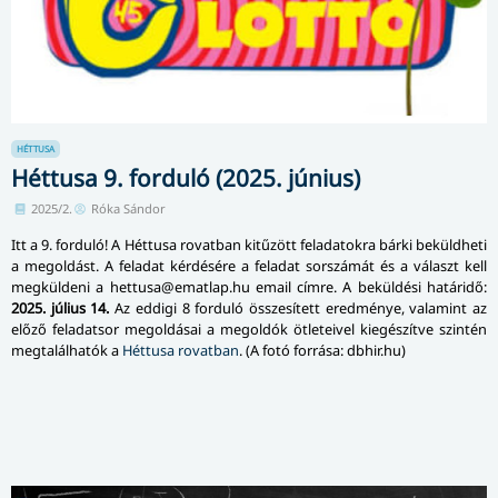
HÉTTUSA
Héttusa 9. forduló (2025. június)
2025/2.
Róka Sándor
Itt a 9. forduló! A Héttusa rovatban kitűzött feladatokra bárki beküldheti
a megoldást. A feladat kérdésére a feladat sorszámát és a választ kell
megküldeni a hettusa‍@‍ematlap.hu email címre. A beküldési határidő:
2025. július 14.
Az eddigi 8 forduló összesített eredménye, valamint az
előző feladatsor megoldásai a megoldók ötleteivel kiegészítve szintén
megtalálhatók a
Héttusa rovatban
. (A fotó forrása: dbhir.hu)