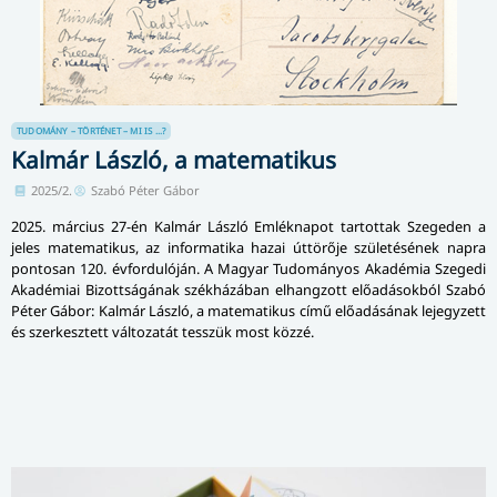
TUDOMÁNY – TÖRTÉNET – MI IS ...?
Kalmár László, a matematikus
2025/2.
Szabó Péter Gábor
2025. március 27-én Kalmár László Emléknapot tartottak Szegeden a
jeles matematikus, az informatika hazai úttörője születésének napra
pontosan 120. évfordulóján. A Magyar Tudományos Akadémia Szegedi
Akadémiai Bizott­sá­gá­nak székházában elhangzott előadásokból Szabó
Péter Gábor: Kalmár László, a matematikus című előadásának lejegyzett
és szerkesztett változatát tesszük most közzé.