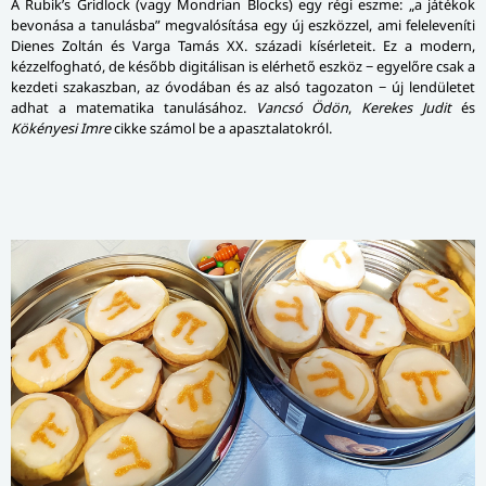
A Rubik’s Gridlock (vagy Mondrian Blocks) egy régi eszme: „a játékok
bevonása a tanulásba” megvalósítása egy új eszközzel, ami feleleveníti
Dienes Zoltán és Varga Tamás XX. századi kísérleteit. Ez a modern,
kézzelfogható, de később digitálisan is elérhető eszköz − egyelőre csak a
kezdeti szakaszban, az óvodában és az alsó tagozaton − új lendületet
adhat a matematika tanulásához.
Vancsó Ödön
,
Kerekes Judit
és
Kökényesi Imre
cikke számol be a apasztalatokról.