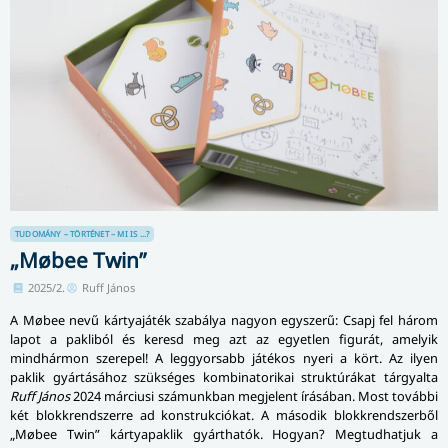
TUDOMÁNY – TÖRTÉNET – MI IS ...?
„Møbee Twin”
2025/2.
Ruff János
A Møbee nevű kártyajáték szabálya nagyon egyszerű: Csapj fel három
lapot a pakliból és keresd meg azt az egyetlen figurát, amelyik
mindhármon szerepel! A leggyorsabb játékos nyeri a kört. Az ilyen
paklik gyártásához szükséges kombi­na­to­ri­kai struktúrákat tárgyalta
Ruff János
2024 márciusi számunkban megjelent írásában. Most további
két blokk­rend­szer­re ad konstrukciókat. A második blokkrendszerből
„Møbee Twin” kártya­pak­lik gyárthatók. Hogyan? Meg­tud­hat­juk a