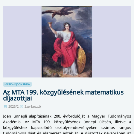
HÍREK – ÚJDONSÁGOK
Az MTA 199. közgyűlésének matematikus
díjazottjai
2025/2.
Szerkesztő
Idén ünnepli alapításának 200. évfordulóját a Magyar Tudományos
Akadémia. Az MTA 199. közgyűlésének ünnepi ülésén, illetve a
közgyűléshez kapcsolódó osztály­ren­dez­vé­nye­ken számos rangos
tudományos díjat és elismerést adtak át. A díjazottak névsorában az