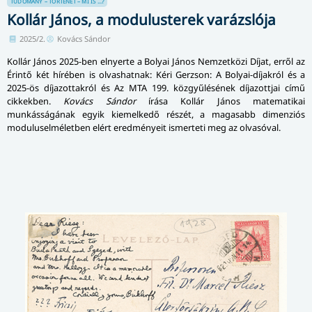
TUDOMÁNY – TÖRTÉNET – MI IS ...?
Kollár János, a modulusterek varázslója
2025/2.
Kovács Sándor
Kollár János 2025-ben elnyerte a Bolyai János Nemzetközi Díjat, erről az
Érintő két hírében is olvashatnak: Kéri Gerzson: A Bolyai-díjakról és a
2025-ös díjazottakról és Az MTA 199. közgyűlésének díjazottjai című
cikkekben.
Kovács Sándor
írása Kollár János matematikai
munkásságának egyik kiemelkedő részét, a magasabb dimenziós
moduluselméletben elért eredményeit ismerteti meg az olvasóval.