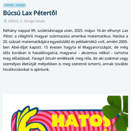
PORTRÉ – INTERJÚ
Búcsú Lax Pétertől
2025/2.
Faragó István
Néhány nappal 99. születsésnapja után, 2025. május 16-án elhunyt
Lax
Péter
, a világhírű magyar származású amerikai matematikus. Hatása a
20. század matematikájára egyedülálló és példaértékű volt, amiért 2005-
ben Abel-díjat kapott. 15 évesen hagyta el Magyarországot, de még
idős korában is hazalátogatva, magyarul – akcentus nélkül – tartotta
meg előadásait.
Faragó István
emlékezik meg róla, de aki szakmai vagy
személyes életútját mélyebben is meg szeretné ismerni, annak további
hivatkozásokat is ajánlunk.