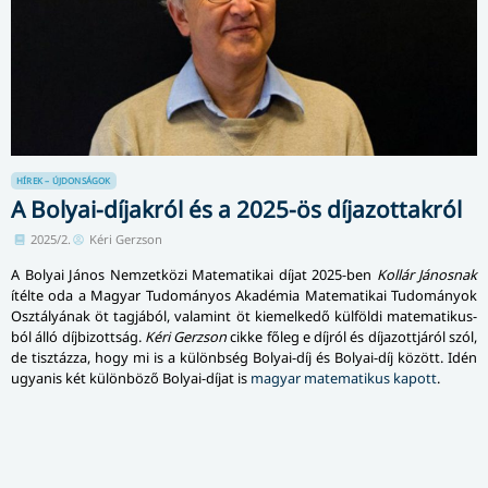
HÍREK – ÚJDONSÁGOK
A Bolyai-díjakról és a 2025-ös díjazottakról
2025/2.
Kéri Gerzson
A Bolyai János Nemzetközi Matematikai díjat 2025-ben
Kollár Jánosnak
ítélte oda a Magyar Tudományos Akadémia Matematikai Tudo­má­nyok
Osztályának öt tagjából, valamint öt kiemelkedő külföldi mate­ma­ti­kus­
ból álló díjbizottság.
Kéri Gerzson
cikke főleg e díjról és díjazottjáról szól,
de tisztázza, hogy mi is a különbség Bolyai-díj és Bolyai-díj között. Idén
ugyanis két különböző Bolyai-díjat is
magyar matematikus kapott
.