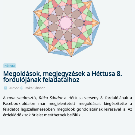
HÉTTUSA
Megoldások, megjegyzések a Héttusa 8.
fordulójának feladataihoz
2025/2.
Róka Sándor
A rovatszerkesztő,
Róka Sándor
a Héttusa verseny 8. fordulójának a
Facebook-oldalon már megjelentetett megoldásait kiegészítette a
feladatot leg­szel­­le­­me­­seb­­ben megoldók gondolatainak leírásával is. Az
érdeklődők sok ötlelet meríthetnek belőlük...