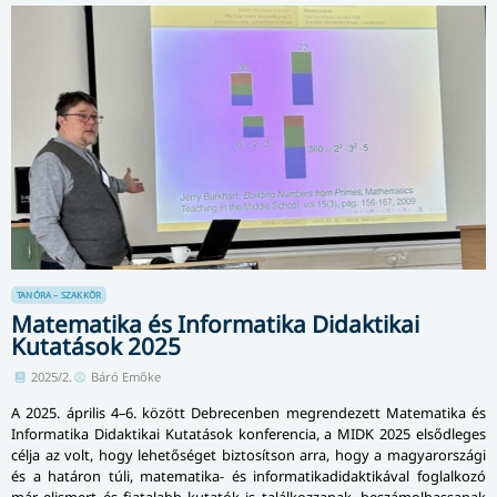
TANÓRA – SZAKKÖR
Matematika és Informatika Didaktikai
Kutatások 2025
2025/2.
Báró Emőke
A 2025. április 4–6. között Debrecenben megrendezett Matematika és
Informatika Didaktikai Kutatások konferencia, a MIDK 2025 elsődleges
célja az volt, hogy lehetőséget biztosítson arra, hogy a magyarországi
és a határon túli, matematika- és informatikadidaktikával foglalkozó
már elismert és fiatalabb kutatók is találkozzanak, be­szá­mol­has­sa­nak