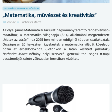
GAZDASÁG – TECHNIKA – MŰVÉSZET
„Matematika, művészet és kreativitás”
2025/2.
Barbarics Márta
A Bolyai János Matematikai Társulat hagyományteremtő rendezvény­so­
ro­za­tá­hoz, a Matematika Világnapja (3.14) alkalmából meg­ren­de­zett
„Matek az utcán”-hoz 2025-ben minden eddiginél többen csatlakoztak.
Országosan 20 helyszínen igyekeztek a matematika világát közelebb
hozni az érdeklődőkhöz. (Fotónkon a Tatán készített piskóták.)
Barbarics Márta
néhány helyi szervező igencsak tanulságos π-napi
beszámolóját szinte változatlan formában közölte…