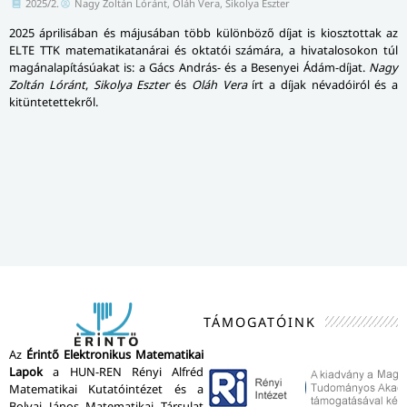
2025/2.
Nagy Zoltán Lóránt, Oláh Vera, Sikolya Eszter
2025 áprilisában és májusában több különböző díjat is kiosztottak az
ELTE TTK matematikatanárai és oktatói számára, a hivatalosokon túl
magánalapításúakat is: a Gács András- és a Besenyei Ádám-díjat.
Nagy
Zoltán Lóránt
,
Sikolya Eszter
és
Oláh Vera
írt a díjak névadóiról és a
kitüntetettekről.
TÁMOGATÓINK
Az
Érintő Elektronikus Matematikai
Lapok
a HUN-REN Rényi Alfréd
Matematikai Kutatóintézet és a
Bolyai János Matematikai Társulat