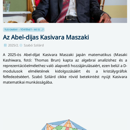
TUDOMÁNY – TÖRTÉNET – MI IS ...?
Az Abel-dijas Kasivara Maszaki
2025/2.
Szabó Szilárd
A 2025-ös Abel-díjat Kasivara Maszaki japán matematikus (Masaki
Kashiwara, fotó: Thomas Brun) kapta az algebrai analízishez és a
reprezentációelmélethez való alapvető hozzájárulásaiért, ezen belül a D-
modulusok elméletének kidol­go­zá­sá­ért és a kristálygráfok
felfedezésééert. Szabó Szilárd cikke rövid betekintést nyújt Kasivara
matematikai munkásságába.