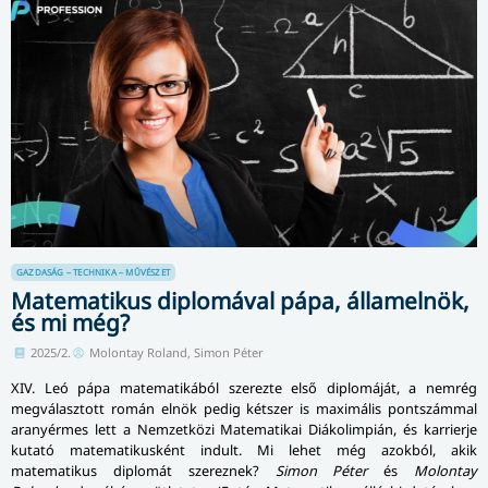
GAZDASÁG – TECHNIKA – MŰVÉSZET
Matematikus diplomával pápa, államelnök,
és mi még?
2025/2.
Molontay Roland, Simon Péter
XIV. Leó pápa matematikából szerezte első diplomáját, a nemrég
megválasztott román elnök pedig kétszer is maximális pontszámmal
aranyérmes lett a Nemzetközi Matematikai Diákolimpián, és karrierje
kutató matematikusként indult. Mi lehet még azokból, akik
matematikus diplomát szereznek?
Simon Péter
és
Molontay