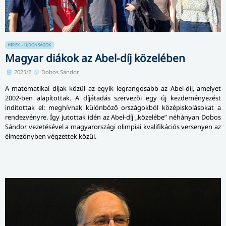
HÍREK – ÚJDONSÁGOK
Magyar diákok az Abel-díj közelében
2025/2.
Dobos Sándor
A matematikai díjak közül az egyik legrangosabb az Abel-díj, amelyet
2002-ben alapítottak. A díjátadás szervezői egy új kezdeményezést
indítottak el: meghívnak különböző országokból középiskolásokat a
rendezvényre. Így jutottak idén az Abel-díj „közelébe” néhányan Dobos
Sándor vezetésével a magyarországi olimpiai kvalifikációs versenyen az
élmezőnyben végzettek közül.