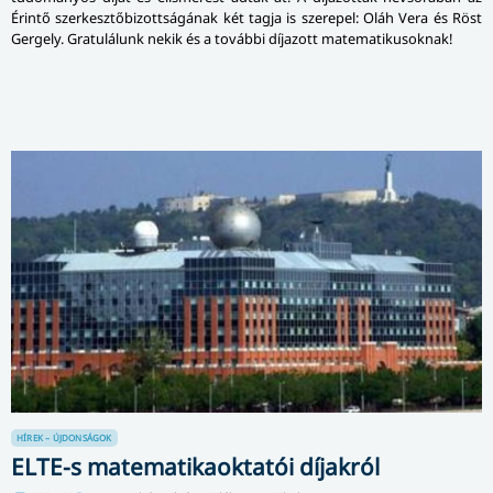
Érintő szer­kesztő­bizott­sá­gá­nak két tagja is szerepel: Oláh Vera és Röst
Gergely. Gratulálunk nekik és a további díjazott matematikusoknak!
HÍREK – ÚJDONSÁGOK
ELTE-s matematikaoktatói díjakról