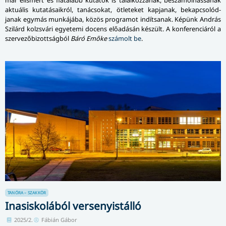
aktuális kutatásaikról, tanácsokat, ötleteket kapjanak, bekap­cso­lód­
janak egymás munkájába, közös programot indítsanak. Képünk András
Szilárd kolzsvári egyetemi docens előadásán készült. A konferenciáról a
szervezőbizottságból
Báró Emőke
számolt be
.
TANÓRA – SZAKKÖR
Inasiskolából versenyistálló
2025/2.
Fábián Gábor