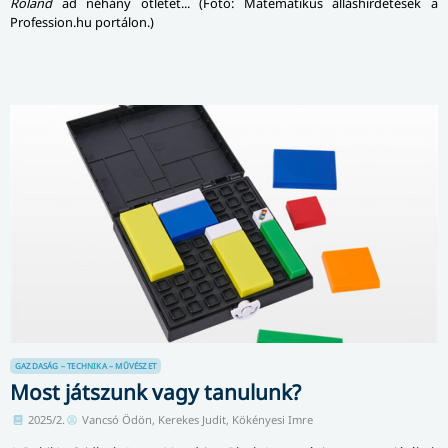
Roland
ad néhány ötletet... (Fotó: Matematikus állás­hir­de­té­sek a
Profession.hu portálon.)
GAZDASÁG – TECHNIKA – MŰVÉSZET
Most játszunk vagy tanulunk?
2025/2.
Vancsó Ödön, Kerekes Judit, Kökényesi Imre