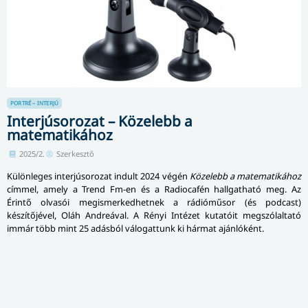
PORTRÉ – INTERJÚ
Interjúsorozat – Közelebb a
matematikához
2025/2.
Szerkesztő
Különleges interjúsorozat indult 2024 végén
Közelebb a matematikához
címmel, amely a Trend Fm-en és a Radiocafén hallgatható meg. Az
Érintő olvasói megismerkedhetnek a rádióműsor (és podcast)
készítőjével, Oláh Andreával. A Rényi Intézet kutatóit megszólaltató
immár több mint 25 adásból válogattunk ki hármat ajánlóként.