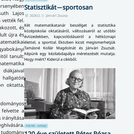
versenyében
Statisztikát ̶ sportosan
suth Lajos
2026/2.
Jánvári Zsuzsa
vették fel.
Két matematikatanár beszélget a statisztika
akozott, és
középiskolai oktatásáról, változásairól az utóbbi
ult újra és
évtizedekben, kapcsolódásairól a hétköznapi
matematikai
élettel, a sporttal. Eközben kicsit megismerhetjük
Tamásné Kollár Magdolnát és Jánvári Zsuzsát.
ngyabokányi
Képünk egy kézilabdapálya méretezését mutatja.
tól tanult:
Hogy miért? Kiderül a cikkből.
matematika
diákjaival
 hallgatóit
n oktatta,
tudományos
felvette a
 irányítása
eghívására.
PORTRÉ – INTERJÚ
i tudomány
120 éve született Péter Rózsa