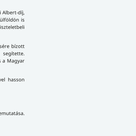
Albert-díj,
lföldön is
szteletbeli
ére bízott
 segítette.
és a Magyar
vel hasson
emutatása.