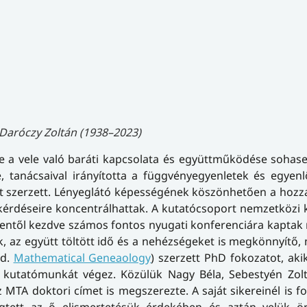
 Daróczy Zoltán (1938–2023)
e a vele való baráti kapcsolata és együttműködése sohas
 tanácsaival irányította a függvényegyenletek és egyenl
st szerzett. Lényeglátó képességének köszönhetően a hozzá
érdéseire koncentrálhattak. A kutatócsoport nemzetközi 
nnentől kezdve számos fontos nyugati konferenciára kaptak
, az együtt töltött idő és a nehézségeket is megkönnyítő,
ld.
Mathematical Geneaology
) szerzett PhD fokozatot, ak
és kutatómunkát végez. Közülük Nagy Béla, Sebestyén Zol
 az MTA doktori címet is megszerezte. A saját sikereinél is 
egtett az ő elismertetésük érdekében és aztán velük ör