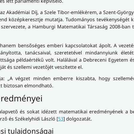
 lett parlamenti képviselő.
z Akadémiai Díj, a Szele Tibor-emlékérem, a Szent-Györgyi 
end középkeresztje mutatja. Tudományos tevékenységét kü
 szervezete, a Hamburgi Matematikai Társaság 2008-ban ti
 hanem bensőséges emberi kapcsolatokat ápolt. A vezetés
nyította, tanácsaival, szeretetével mindannyiunk életét
ottsága példaértékű volt. Halálával a Debreceni Egyetem 
 és szellemi vezetőjét veszítette el.
rja: „A végzet minden emberre kiszabta, hogy szellemé
zt biztosan elmondható.
eredményei
alapvető és sokat idézett matematikai eredményének a b
ző és Székelyhidi László [
53
] dolgozatát.
si tulajdonságai