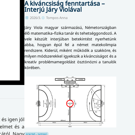
A kiváncsiság fenntartása –
Interjú Járy Violával
2026/3.
Tompos Anna
Járy Viola magyar származású, Németországban
élő matematika–fizika tanár és tehetséggondozó. A
vele készült interjúban betekintést nyerhetünk
abba, hogyan épül fel a német matekolimpia
rendszere. Kiderül, miként működik a szakköre, és
milyen módszerekkel igyekszik a kíváncsiságot és a
kreatív problémamegoldást ösztönözni a tanulók
körében.
és igen jól
nelmet és a
rától, Nagy
PORTRÉ – INTERJÚ