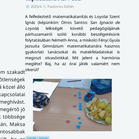
2025/4.
Paulovics Zoltán
A felfedeztető matematikatanítás és Loyolai Szent
Ignác (képünkön: Otros Santos:
San Ignacio de
Loyola
) lelkiségét követő pedagógiájának
párhuzamairól szóló korábbi beszélgetésünk
folytatásában Németh Anna, a miskolci Fényi Gyula
Jezsuita Gimnázium matematikatanára hasznos
gyakorlati tanácsokat és matekfeladatokat is
megoszt olvasóinkkal. Mit jelent a harmónia
megléte? Baj, ha az órai játék valamiért nem
sikerül?
em szakadt
őtlenségek
 közel álló
kapcsolatai
 meghívást.
 megértő jó
ik többsége
tán, Maksa
fontosabbak
ült, ha ez
PORTRÉ – INTERJÚ