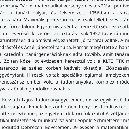
tt az Arany Dániel matematikai versenyen és a KöMaL pont
tán a tanári pályát, és felvételizett 1956-ban a Kos
zakára. Maximális pontszámmal is csak fellebbezés után 
 56-os forradalom. Egyetemistaként a nemzetőrséghez csatl
dalom leverését követően az oktatás csak 1957 tavaszán ind
itüntetéses diplomával végezhetett. Jó tanárai voltak. A 
Andrástól és Aczél Jánostól tanulta. Hamar megértette a ha
 katedrán, tanárgenerációknak adta tovább, amit tanárai
 Zoltán közel öt évtizeden keresztül volt a KLTE TTK 
tározó és széles körben kedvelt oktatója. Előadásain 
gvénytant. Híresek voltak speciálkollégiumai, amelyeken
azi reneszánsz ember volt, a tudományokat komplex módo
yva az önálló gondolkodásnak is.
 a Kossuth Lajos Tudományegyetemen, de az egyik első 
atlanságára. Ennek köszönhetően Rényi ösztöndíjasként 
alatt szerezte meg az egyetemi doktori fokozatot Aczél János
atikai Intézetének munkatársa volt Leopold Schmetterer m
 a jogutód Debreceni Egyetemen. 29 évesen a matematika