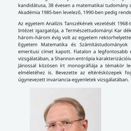
kandidátusa, 38 évesen a matematikai tudomány 
Akadémia 1985-ben levelező, 1990-ben pedig rendes
Az egyetem Analízis Tanszékének vezetését 1968-tó
Intézet igazgatója, a Természettudományi Kar dé
három–három évig volt az egyetem rektorhelyettese
Egyetem Matematika és Számítástudományok Do
emeritusi címet kapott. Fiatalon a legfontosab
vizsgálatában, a Shannon-entrópia karakterizációiv
Jánossal közösen írt monográfiája a témakör le
elméletéhez is. Bevezette az eltérésközepek f
úgynevezett invariancia-egyenletek vizsgálatában.