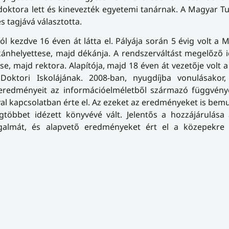
doktora lett és kinevezték egyetemi tanárnak. A Magyar 
 tagjává választotta.
l kezdve 16 éven át látta el. Pályája során 5 évig volt a 
kánhelyettese, majd dékánja. A rendszerváltást megelőző
, majd rektora. Alapítója, majd 18 éven át vezetője volt 
ktori Iskolájának. 2008-ban, nyugdíjba vonulásakor,
b eredményeit az információelméletből származó függvény
al kapcsolatban érte el. Az ezeket az eredményeket is bemu
gtöbbet idézett könyvévé vált. Jelentős a hozzájárulása
ogalmát, és alapvető eredményeket ért el a közepekre