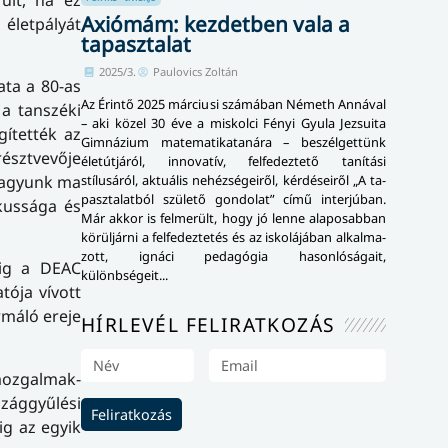
Axiómám: kezdetben vala a
életpályát
tapasztalat
2025/3.
Paulovics Zoltán
ata a 80-as
Az Érintő 2025 márciusi számában Németh Annával
 a tanszéki
– aki közel 30 éve a miskolci Fényi Gyula Jezsuita
gítették az
Gimnázium mate­ma­ti­ka­ta­ná­ra – beszélgettünk
résztvevője
élet­út­já­ról, innovatív, felfedeztető tanítási
 vagyunk ma
stílusáról, aktuális nehézségeiről, kér­dé­se­i­ről „A ta­
pasz­ta­lat­ból születő gondolat” című interjúban.
ikussága és
Már akkor is felmerült, hogy jó lenne alaposabban
körüljárni a felfedeztetés és az iskolájában al­kal­ma­
zott, ignáci pedagógia ha­son­ló­sá­ga­it,
dig a DEAC
különbségeit...
tója vívott
rmáló ereje
HÍRLEVÉL FELIRATKOZÁS
oz­gal­mak­
zággyűlési
Feliratkozás
ig az egyik