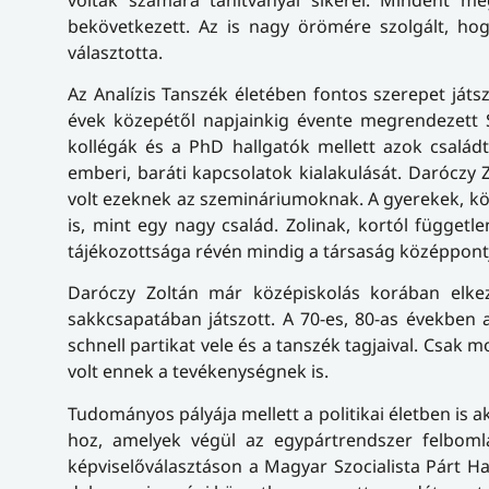
bekövetkezett. Az is nagy örömére szolgált, hog
választotta.
Az Analízis Tanszék életében fontos szerepet játs
évek közepétől napjainkig évente megrendezett Sí
kollégák és a PhD hallgatók mellett azok családt
emberi, baráti kapcsolatok kialakulását. Daróczy Z
volt ezeknek az szemináriumoknak. A gyerekek, köz
is, mint egy nagy család. Zolinak, kortól függet
tájékozottsága révén mindig a társaság középpontj
Daróczy Zoltán már középiskolás korában elkez
sakkcsapatában játszott. A 70-es, 80-as években a
schnell partikat vele és a tanszék tagjaival. Csa
volt ennek a tevékenységnek is.
Tudományos pályája mellett a politikai életben is ak
hoz, amelyek végül az egypártrendszer felboml
képviselőválasztáson a Magyar Szocialista Párt Haj