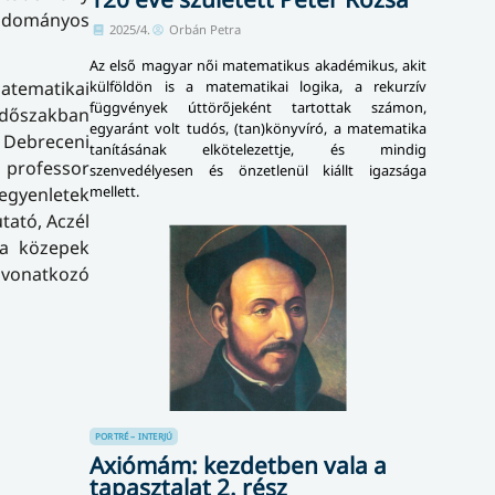
Tudományos
2025/4.
Orbán Petra
Az első magyar női matematikus akadémikus, akit
külföldön is a matematikai logika, a rekurzív
Matematikai
függvények úttörőjeként tartottak számon,
 időszakban
egyaránt volt tudós, (tan)könyvíró, a matematika
a Debreceni
tanításának elkötelezettje, és mindig
 professor
szenvedélyesen és önzetlenül kiállt igazsága
mellett.
egyenletek
tató, Aczél
 a közepek
 vonatkozó
PORTRÉ – INTERJÚ
Axiómám: kezdetben vala a
tapasztalat 2. rész