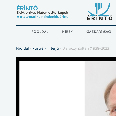
FŐOLDAL
HÍREK
GAZDA(G)SÁG
Főoldal
-
Portré – interjú
-
Daróczy Zoltán (1938–2023)