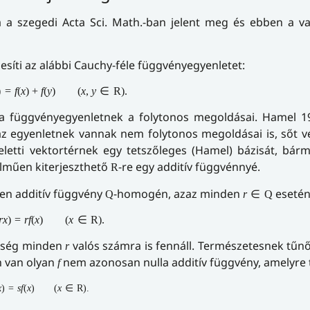
a szegedi Acta Sci. Math.-ban jelent meg és ebben a val
esíti az alábbi Cauchy-féle függvényegyenletet:
)
=
f
(
x
)
+
f
(
y
)
(
x
,
y
∈
R
)
.
a függvényegyenletnek a folytonos megoldásai. Hamel 19
 egyenletnek vannak nem folytonos megoldásai is, sőt vé
letti vektortérnek egy tetszőleges (Hamel) bázisát, bár
elműen kiterjeszthető
-re egy additív függvénnyé.
R
nden additív függvény
-homogén, azaz minden
esetén 
Q
r
∈
Q
r
x
)
=
r
f
(
x
)
(
x
∈
R
)
.
lőség minden
valós számra is fennáll. Természetesnek tű
r
n van olyan
nem azonosan nulla additív függvény, amelyre t
f
x
)
=
s
f
(
x
)
(
x
∈
R
)
.