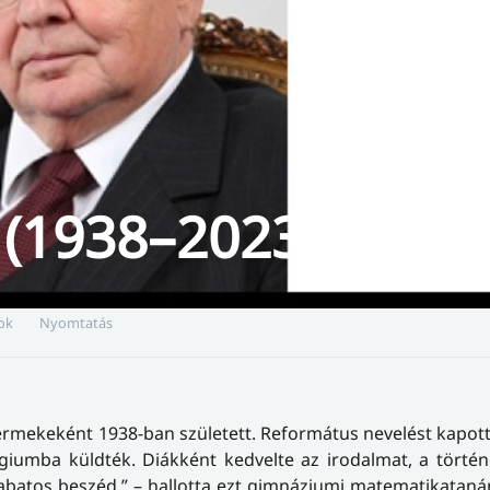
 (1938–2023)
ok
Nyomtatás
rmekeként 1938-ban született. Református nevelést kapott 
égiumba küldték. Diákként kedvelte az irodalmat, a törté
batos beszéd.” – hallotta ezt gimnáziumi matematikataná