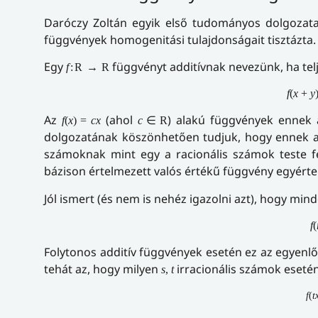
Daróczy Zoltán egyik első tudományos dolgozata 
függvények homogenitási tulajdonságait tisztázta.
Egy
függvényt additívnak nevezünk, ha telj
f
:
R
→
R
f
(
x
+
y
Az
(ahol
) alakú függvények ennek 
f
(
x
)
=
c
x
c
∈
R
dolgozatának köszönhetően tudjuk, hogy ennek az
számoknak mint egy a racionális számok teste fe
bázison értelmezett valós értékű függvény egyért
Jól ismert (és nem is nehéz igazolni azt), hogy mi
f
(
Folytonos additív függvények esetén ez az egyen
tehát az, hogy milyen
irracionális számok eseté
s
,
t
f
(
t