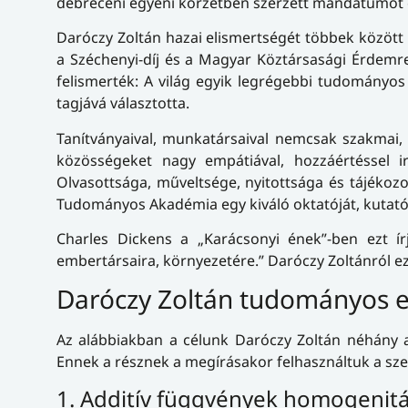
debreceni egyéni körzetben szerzett mandátumot és
Daróczy Zoltán hazai elismertségét többek között a
a Széchenyi-díj és a Magyar Köztársasági Érdemr
felismerték: A világ egyik legrégebbi tudományos
tagjává választotta.
Tanítványaival, munkatársaival nemcsak szakmai,
közösségeket nagy empátiával, hozzáértéssel irá
Olvasottsága, műveltsége, nyitottsága és tájékoz
Tudományos Akadémia egy kiváló oktatóját, kutatóját
Charles Dickens a „Karácsonyi ének”-ben ezt í
embertársaira, környezetére.” Daróczy Zoltánról e
Daróczy Zoltán tudományos 
Az alábbiakban a célunk Daróczy Zoltán néhány 
Ennek a résznek a megírásakor felhasználtuk a szer
1. Additív függvények homogenitá