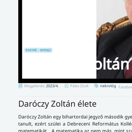
PORTRÉ – INTERJÚ
Daróczy Zoltán
Megjelenés:
2023/4.
Páles Zsolt
nekrológ
Facebo
Daróczy Zoltán élete
Daróczy Zoltán egy bihartordai jegyző második gye
tanult, ezért szülei a Debreceni Református Koll
matematikát. „A matematika az nem más, mint sza