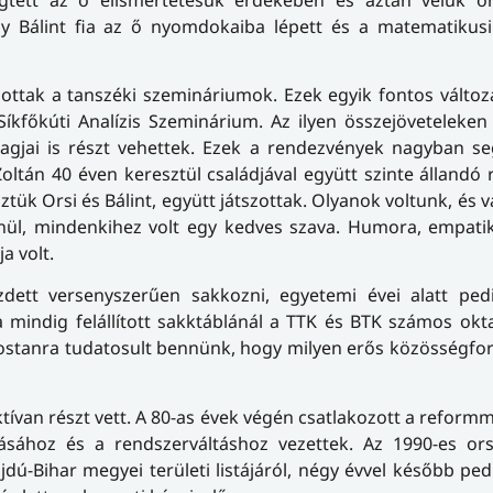
y Bálint fia az ő nyomdokaiba lépett és a matematikusi 
zottak a tanszéki szemináriumok. Ezek egyik fontos változ
kfőkúti Analízis Szeminárium. Az ilyen összejöveteleken
agjai is részt vehettek. Ezek a rendezvények nagyban se
oltán 40 éven keresztül családjával együtt szinte állandó 
tük Orsi és Bálint, együtt játszottak. Olyanok voltunk, és
lenül, mindenkihez volt egy kedves szava. Humora, empat
a volt.
dett versenyszerűen sakkozni, egyetemi évei alatt pe
 mindig felállított sakktáblánál a TTK és BTK számos okta
k mostanra tudatosult bennünk, hogy milyen erős közösségfo
tívan részt vett. A 80-as évek végén csatlakozott a re­form­m
ásához és a rendszerváltáshoz vezettek. Az 1990-es ors
dú-Bihar megyei területi listájáról, négy évvel később ped