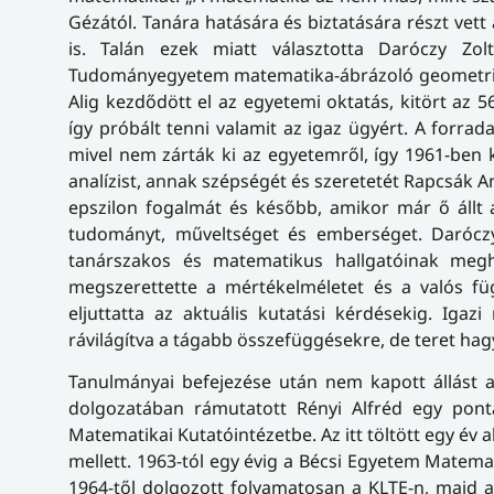
Gézától. Tanára hatására és biztatására részt ve
is. Talán ezek miatt választotta Daróczy Zol
Tudományegyetem matematika-ábrázoló geometria s
Alig kezdődött el az egyetemi oktatás, kitört az
így próbált tenni valamit az igaz ügyért. A forra
mivel nem zárták ki az egyetemről, így 1961-ben k
analízist, annak szépségét és szeretetét Rapcsák 
epszilon fogalmát és később, amikor már ő állt a
tudományt, műveltséget és emberséget. Daróczy
tanárszakos és matematikus hallgatóinak megha
megszerettette a mértékelméletet és a valós füg
eljuttatta az aktuális kutatási kérdésekig. Ig
rávilágítva a tágabb összefüggésekre, de teret hag
Tanulmányai befejezése után nem kapott állást
dolgozatában rámutatott Rényi Alfréd egy pont
Matematikai Kutatóintézetbe. Az itt töltött egy év 
mellett. 1963-tól egy évig a Bécsi Egyetem Matem
1964-től dolgozott folyamatosan a KLTE-n, majd