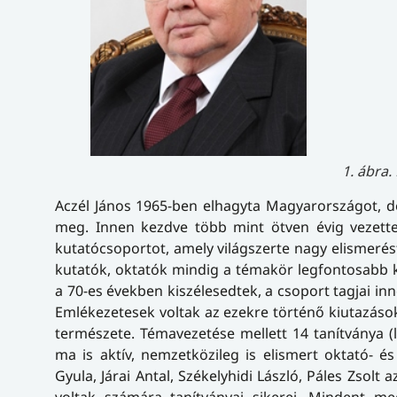
1. ábra.
Aczél János 1965-ben elhagyta Magyarországot, d
meg. Innen kezdve több mint ötven évig vezette,
kutatócsoportot, amely világszerte nagy elismeré
kutatók, oktatók mindig a témakör legfontosabb k
a 70-es években kiszélesedtek, a csoport tagjai i
Emlékezetesek voltak az ezekre történő kiutazások
természete. Témavezetése mellett 14 tanítványa (
ma is aktív, nemzetközileg is elismert oktató- 
Gyula, Járai Antal, Székelyhidi László, Páles Zsolt
voltak számára tanítványai sikerei. Mindent m