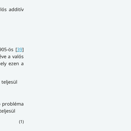
ós additív
05-ös [
39
]
ve a valós
mely ezen a
teljesül
nő probléma
eljesül
(1)