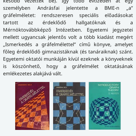
később vezették be). Így több évtizeden át egy
személyben Andrásfai jelentette a BME-n „a”
gráfelméletet: rendszeresen speciális előadásokat
tartott az érdeklődő hallgatóknak és a
Mérnöktovábbképző Intézetben. Egyetemi jegyzetei
mellett ugyancsak jelentős volt a több kiadást megért
„Ismerkedés a gráfelmélettel” című könyve, amelyet
főleg érdeklődő gimnazistáknak (és tanáraiknak) szánt.
Egyetemi oktatói munkáján kívül ezeknek a könyveknek
is köszönhető, hogy a gráfelmélet oktatásának
emlékezetes alakjává vált.