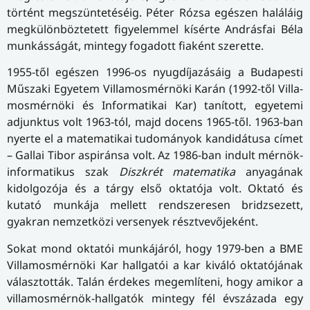
történt megszüntetéséig. Péter Rózsa egészen haláláig
megkülönböztetett figyelemmel kísérte Andrásfai Béla
munkásságát, mintegy fogadott fiaként szerette.
1955-től egészen 1996-os nyugdíjazásáig a Budapesti
Műszaki Egyetem Vil­la­mos­mér­nö­ki Karán (1992-től Vil­la­
mos­mér­nö­ki és Informatikai Kar) tanított, egyetemi
adjunktus volt 1963-tól, majd docens 1965-től. 1963-ban
nyerte el a matematikai tudományok kandidátusa címet
– Gallai Tibor aspiránsa volt. Az 1986-ban indult mérnök-
informatikus szak
Diszkrét matematika
anyagának
kidolgozója és a tárgy első oktatója volt. Oktató és
kutató munkája mellett rendszeresen bridzsezett,
gyakran nemzetközi versenyek résztvevőjeként.
Sokat mond oktatói munkájáról, hogy 1979-ben a BME
Villamosmérnöki Kar hallgatói a kar kiváló oktatójának
választották. Talán érdekes megemlíteni, hogy amikor a
villamosmérnök-hallgatók mintegy fél évszázada egy