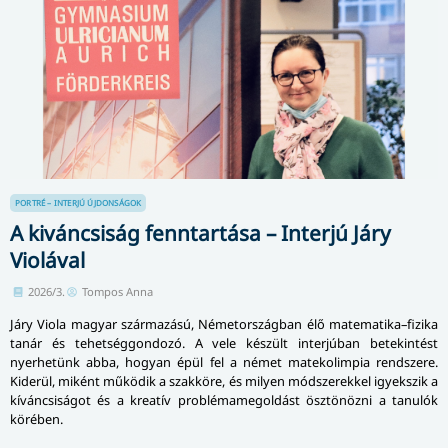
PORTRÉ – INTERJÚ
ÚJDONSÁGOK
A kiváncsiság fenntartása – Interjú Járy
Violával
2026/3.
Tompos Anna
Járy Viola magyar származású, Németországban élő matematika–fizika
tanár és tehetséggondozó. A vele készült interjúban betekintést
nyerhetünk abba, hogyan épül fel a német matekolimpia rendszere.
Kiderül, miként működik a szakköre, és milyen módszerekkel igyekszik a
kíváncsiságot és a kreatív problémamegoldást ösztönözni a tanulók
körében.