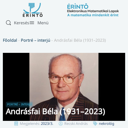
Keresés
Menü
Főoldal
-
Portré – interjú
-
Andrásfai Béla (1931–2023)
PORTRÉ – INTERJÚ
Andrásfai Béla (1931–2023)
Megjelenés:
2023/3.
Recski András
nekrológ