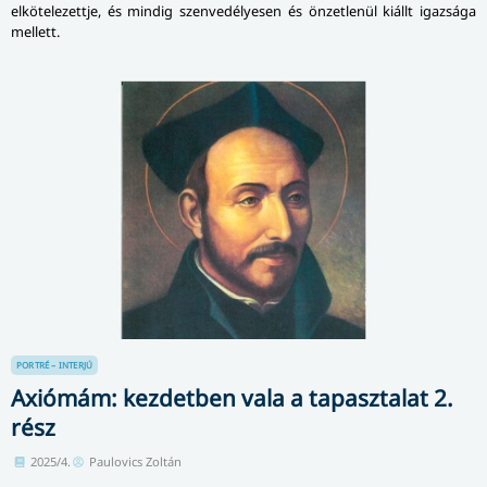
elkötelezettje, és mindig szenvedélyesen és önzetlenül kiállt igazsága
mellett.
PORTRÉ – INTERJÚ
Axiómám: kezdetben vala a tapasztalat 2.
rész
2025/4.
Paulovics Zoltán