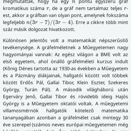
megmutatták, hogy ha egy
pontú egyszerű gráf
n
r
r
kromatikus száma
, de a gráf nem tartalmaz teljes
-
r
r
est, akkor a gráfban van olyan pont, amelynek fokszáma
n
(
3
r
−
7
)
/
(
3
r
−
4
)
legfeljebb
(
3
−
7
)
/
(
3
−
4
)
. Erre a cikkre több mint
n
r
r
száz másik dolgozat hivatkozott.
Különösen jelentős volt a matematikát népszerűsítő
tevékenysége. A gráfelméletnek a Műegyetemen nagy
hagyományai vannak: Az egész világon a BME volt az
első egyetem, ahol önálló gráfelméleti kurzus indult
(Kőnig Dénes tartotta az 1930-as években a Műegyetem
és a Pázmány diákjainak, hallgatói között volt többek
között Erdős Pál, Gallai Tibor, Klein Eszter, Szekeres
György, Turán Pál). A második világháború után
Egerváry Jenő, Gallai Tibor és rövidebb ideig Hajós
György is a Műegyetem oktatói voltak. A műegyetemi
villamosmérnök hallgatók kötelező matematika
tananyagában azonban a gráfelmélet csak mintegy 30
éve szerepel (számos neves európai műegyetemen még