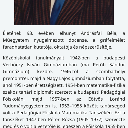
Életének 93. évében elhunyt Andrásfai Béla, a
Műegyetem nyugalmazott docense, a gráfelmélet
fáradhatatlan kutatója, oktatója és népszerűsítője.
Középiskolai tanulmányait 1942-ben a budapesti
Verbőczy István Gimnáziumban (ma Petőfi Sándor
Gimnázium) kezdte, 1946-tól a szombathelyi
premontrei, majd a Nagy Lajos gimnáziumban folytatta,
ahol 1951-ben érettségizett. 1954-ben matematika-fizika
szakos tanári diplomát szerzett a budapesti Pedagógiai
Főiskolán, majd 1957-ben az Eötvös Loránd
Tudományegyetemen is. 1953–1955 között tanársegéd
volt a Pedagógiai Főiskola Matematika Tanszékén. Ezt a
tanszéket 1947-ben Péter Rózsa (1905–1977) szervezte
meg és ő volt a vezetője is, egészen a Főiskola 1955-ben