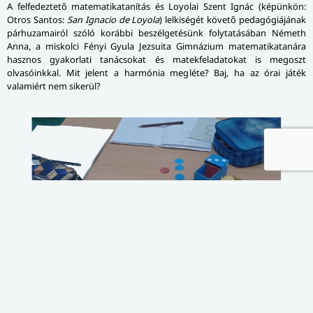
A felfedeztető matematikatanítás és Loyolai Szent Ignác (képünkön:
Otros Santos:
San Ignacio de Loyola
) lelkiségét követő pedagógiájának
párhuzamairól szóló korábbi beszélgetésünk folytatásában Németh
Anna, a miskolci Fényi Gyula Jezsuita Gimnázium matematikatanára
hasznos gyakorlati tanácsokat és matekfeladatokat is megoszt
olvasóinkkal. Mit jelent a harmónia megléte? Baj, ha az órai játék
valamiért nem sikerül?
PORTRÉ – INTERJÚ