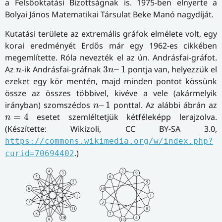
a Felsőoktatási Bizottságnak is. 1975-ben elnyerte a
Bolyai János Matematikai Társulat Beke Manó nagydíját.
Kutatási területe az extremális gráfok elmélete volt, egy
korai eredményét Erdős már egy 1962-es cikkében
megemlítette. Róla nevezték el az ún. Andrásfai-gráfot.
3
n
–
1
n
Az
-ik Andrásfai-gráfnak
3
–
1
pontja van, helyezzük el
n
n
ezeket egy kör mentén, majd minden pontot kössünk
össze az összes többivel, kivéve a vele (akármelyik
n
–
1
irányban) szomszédos
–
1
ponttal. Az alábbi ábrán az
n
n
=
4
=
4
esetet szemléltetjük kétféleképp lerajzolva.
n
(Készítette: Wikizoli, CC BY-SA 3.0,
https://commons.wikimedia.org/w/index.php?
.)
curid=70694402