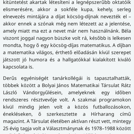
kitüntetést akartak létesíteni a legnépszerűbb oktatóik
elismerésére, akkor a sokféle kupa, kehely, serleg
elnevezés mintájára a díjat köcsög-díjnak nevezték el –
akkor ennek a szónak még nem létezett az a jelentése,
amely miatt ma ezt a nevet már nem használnánk. Béla
viszont joggal nagyon büszke volt rá, később is lelkesen
mondta, hogy ő egy köcsög-díjas matematikus. A díjban
a matematika világos, érthető előadásán kívül szerepet
játszott jó humora és a hallgatókkal kialakított kiváló
kapcsolata is.
Derűs egyéniségét tanárkollégái is tapasztalhatták,
többek között a Bolyai János Matematikai Társulat Rátz
László Vándorgyűlésein, amelyeknek egy időben
rendszeres résztvevője volt. A szakmai programokon
kívül mindig jelen volt a közös futballozásokon,
énekléseken, ő szerkesztette a Hírharang című
magazint. A Társulat életében aktívan részt vett, mintegy
25 évig tagja volt a Választmánynak és 1978–1988 között