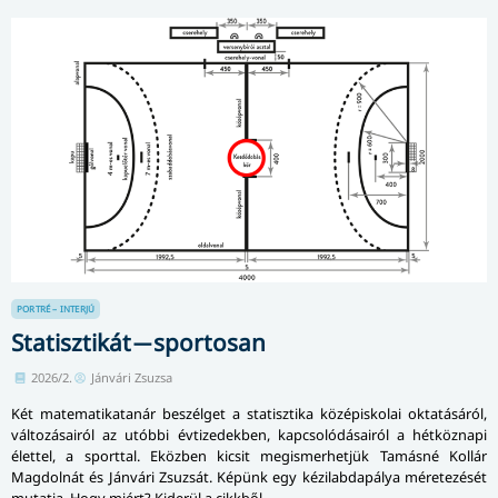
PORTRÉ – INTERJÚ
Statisztikát ̶ sportosan
2026/2.
Jánvári Zsuzsa
Két matematikatanár beszélget a statisztika középiskolai oktatásáról,
változásairól az utóbbi évtizedekben, kapcsolódásairól a hétköznapi
élettel, a sporttal. Eközben kicsit megismerhetjük Tamásné Kollár
Magdolnát és Jánvári Zsuzsát. Képünk egy kézilabdapálya méretezését
mutatja. Hogy miért? Kiderül a cikkből.