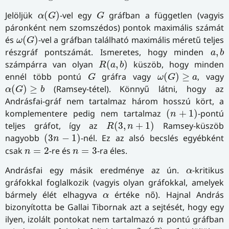
α
(
G
)
G
Jelöljük
(
)
-vel egy
gráfban a független (vagyis
α
G
G
páronként nem szomszédos) pontok maximális számát
ω
(
G
)
és
(
)
-vel a gráfban található maximális méretű teljes
ω
G
a
,
b
részgráf pontszámát. Ismeretes, hogy minden
,
a
b
R
(
a
,
b
)
számpárra van olyan
(
,
)
küszöb, hogy minden
R
a
b
ω
(
G
)
≥
a
G
ennél több pontú
gráfra vagy
(
)
≥
, vagy
G
ω
G
a
α
(
G
)
≥
b
(
)
≥
(Ramsey-tétel). Könnyű látni, hogy az
α
G
b
Andrásfai-gráf nem tartalmaz három hosszú kört, a
(
n
+
1
)
komplementere pedig nem tartalmaz
(
+
1
)
-pontú
n
R
(
3
,
n
+
1
)
teljes gráfot, így az
(
3
,
+
1
)
Ramsey-küszöb
R
n
(
3
n
−
1
)
nagyobb
(
3
−
1
)
-nél. Ez az alsó becslés egyébként
n
n
=
2
n
=
3
csak
=
2
-re és
=
3
-ra éles.
n
n
α
Andrásfai egy másik eredménye az ún.
-kritikus
α
gráfokkal foglalkozik (vagyis olyan gráfokkal, amelyek
α
bármely élét elhagyva
értéke nő). Hajnal András
α
bizonyította be Gallai Tibornak azt a sejtését, hogy egy
n
ilyen, izolált pontokat nem tartalmazó
pontú gráfban
n
n
−
2
α
(
G
)
+
1