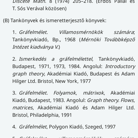
Discete Math
. 8 (1974) 205–218. (Erdős Pállal és
T. Sós Verával közösen)
(B) Tankönyvek és ismeretterjesztő könyvek:
1.
Gráfelmélet. Villamosmérnökök számára
;
Tankönyvkiadó, Bp., 1968 (
Mérnöki Továbbképző
Intézet kiadványa V.
)
2.
Ismerkedés a gráfelmélettel
, Tankönyvkiadó,
Budapest, 1971, 1973, 1984. Angolul:
Introductory
graph theory
, Akadémiai Kiadó, Budapest és Adam
Hilger Ltd. Bristol, New York, 1977
3.
Gráfelmélet. Folyamok, mátrixok
, Akadémiai
Kiadó, Budapest, 1983. Angolul:
Graph theory. Flows,
matrices
, Akadémiai Kiadó és Adam Hilger Ltd.
Bristol, Philadelphia, 1991
4.
Gráfelmélet
, Polygon Kiadó, Szeged, 1997