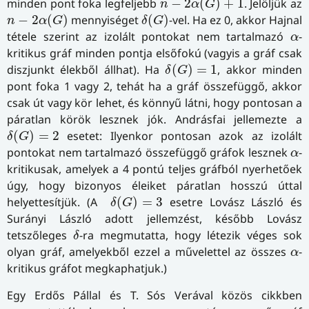
minden pont foka legfeljebb
−
2
(
)
+
1
. Jelöljük az
n
α
G
δ
(
G
)
n
−
2
α
(
G
)
−
2
(
)
mennyiséget
(
)
-vel. Ha ez 0, akkor Hajnal
n
α
G
δ
G
α
tétele szerint az izolált pontokat nem tartalmazó
-
α
kritikus gráf minden pontja elsőfokú (vagyis a gráf csak
δ
(
G
)
=
1
diszjunkt élekből állhat). Ha
(
)
=
1
, akkor minden
δ
G
pont foka 1 vagy 2, tehát ha a gráf összefüggő, akkor
csak út vagy kör lehet, és könnyű látni, hogy pontosan a
páratlan körök lesznek jók. Andrásfai jellemezte a
δ
(
G
)
=
2
(
)
=
2
esetet: Ilyenkor pontosan azok az izolált
δ
G
α
pontokat nem tartalmazó összefüggő gráfok lesznek
-
α
kritikusak, amelyek a 4 pontú teljes gráfból nyerhetőek
úgy, hogy bizonyos éleiket páratlan hosszú úttal
δ
(
G
)
=
3
helyettesítjük. (A
(
)
=
3
esetre Lovász László és
δ
G
Surányi László adott jellemzést, később Lovász
δ
tetszőleges
-ra megmutatta, hogy létezik véges sok
δ
α
olyan gráf, amelyekből ezzel a művelettel az összes
-
α
kritikus gráfot megkaphatjuk.)
Egy Erdős Pállal és T. Sós Verával közös cikkben
n