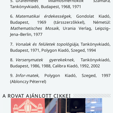
5.
Gráfelmélet villamosmérnökök számára
,
Tankönyvkiadó, Budapest, 1968, 1971
6.
Matematikai érdekességek
, Gondolat Kiadó,
Budapest, 1969 (társszerzőkkel), Németül:
Mathematisches Mosaik
, Urania Verlag, Leipzig–
Jena–Berlin, 1977
7.
Vonalak és felületek topológiája
, Tankönyvkiadó,
Budapest, 1971, Polygon Kiadó, Szeged, 1994
8.
Versenymatek gyerekeknek
, Tankönyvkiadó,
Budapest, 1986, 1988, Calibra Kiadó, 1992, 2002
9.
Infor-matek
, Polygon Kiadó, Szeged, 1997
(Ablonczy Péterrel)
A ROVAT AJÁNLOTT CIKKEI