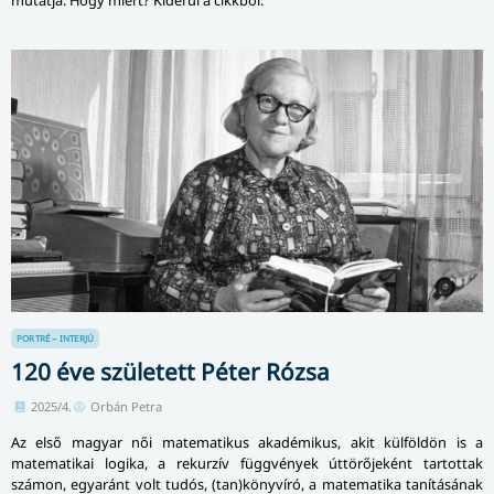
PORTRÉ – INTERJÚ
120 éve született Péter Rózsa
2025/4.
Orbán Petra
Az első magyar női matematikus akadémikus, akit külföldön is a
matematikai logika, a rekurzív függvények úttörőjeként tartottak
számon, egyaránt volt tudós, (tan)könyvíró, a matematika tanításának