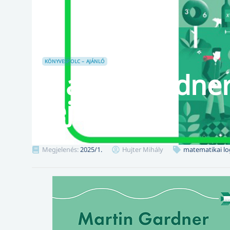
KÖNYVESPOLC – AJÁNLÓ
Martin Gardne
fejtörői
Megjelenés:
2025/1.
Hujter Mihály
matematikai lo