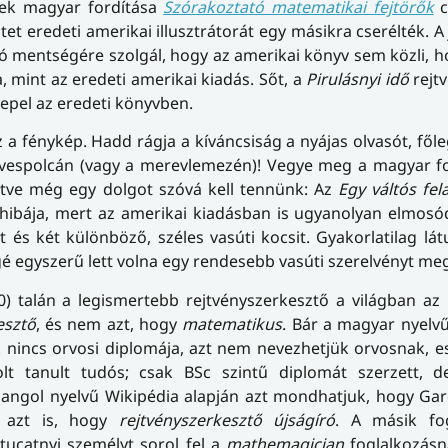
nek magyar fordítása
Szórakoztató matematikai fejtörők
c
et eredeti amerikai illusztrátorát egy másikra cserélték. A 
iadó mentségére szolgál, hogy az amerikai könyv sem közli, ho
 mint az eredeti amerikai kiadás. Sőt, a
Pirulásnyi idő
rejt
epel az eredeti könyvben.
a fénykép. Hadd rágja a kíváncsiság a nyájas olvasót, főle
vespolcán (vagy a merevlemezén)! Vegye meg a magyar for
kintve még egy dolgot szóvá kell tennünk: Az
Egy váltós fel
ibája, mert az amerikai kiadásban is ugyanolyan elmosód
 és két különböző, széles vasúti kocsit. Gyakorlatilag l
gé egyszerű lett volna egy rendesebb vasúti szerelvényt meg
0) talán a legismertebb rejtvényszerkesztő a világban az
esztő
, és nem azt, hogy
matematikus
. Bár a magyar nyelv
nincs orvosi diplomája, azt nem nevezhetjük orvosnak, e
t tanult tudós; csak BSc szintű diplomát szerzett, 
 angol nyelvű Wikipédia alapján azt mondhatjuk, hogy Ga
k azt is, hogy
rejtvényszerkesztő újságíró
. A másik fog
 tucatnyi személyt sorol fel a
mathemagician
foglalkozásn