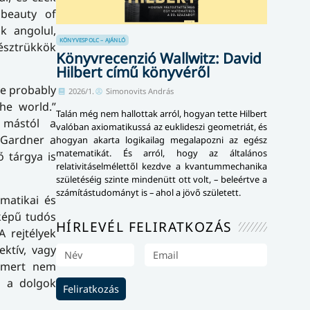
 beauty of
k angolul,
KÖNYVESPOLC – AJÁNLÓ
észtrükkök
Könyvrecenzió Wallwitz: David
Hilbert című könyvéről
ve probably
2026/1.
Simonovits András
he world.”
Talán még nem hallottak arról, hogyan tette Hilbert
 mástól a
valóban axiomatikussá az euklideszi geometriát, és
g Gardner a
hogyan akarta logikailag megalapozni az egész
matematikát. És arról, hogy az általános
ő tárgya is
relativitáselmélettől kezdve a kvantummechanika
születéséig szinte mindenütt ott volt, – beleértve a
számítástudományt is – ahol a jövő született.
ematikai és
képű tudós
HÍRLEVÉL FELIRATKOZÁS
 rejtélyek
ktív, vagy
 mert nem
s a dolgok
Feliratkozás