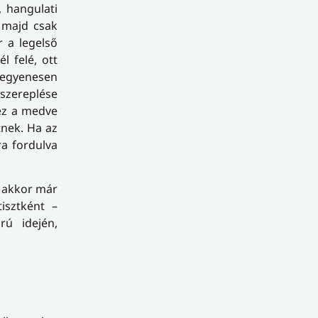
, hangulati
 majd csak
r a legelső
l felé, ott
d egyenesen
szereplése
 ez a medve
tnek. Ha az
ra fordulva
, akkor már
isztként –
rú idején,