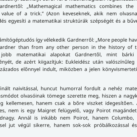
ardnertől: „Mathemagical mathematics combines the
 value of a trick.” (Azon keveseknek, akik nem olvasna
és egyesíti a matematikai struktúrák szépségét és a bűv
zámítógéptudós így vélekedik Gardnerről: „More people ha
rdner than from any other person in the history of t
 jobb matematikai alapokat Gardnertől, mint bárki
nyét, de azért kiigazítjuk: Eukleidész után valószínűle
zázados előnnyel indult, miközben a jelen könyvismertet
finált naivitással, huncut humorral fordult a nehéz mat
odásmódot olvasóinak tömege szerette meg, hiszen a nagy
eg kellemesen, hanem csak a bőre viszket idegesítően. A
, nem is egy Maigret felügyelő, vagy Poirot magándete
dnagy. Annál is inkább nem Poirot, hanem Columbo,
éssel jut végül sikerre, hanem sok-sok próbálkozással é