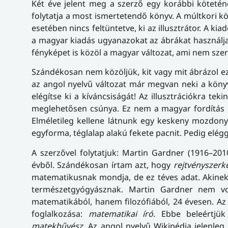
Két éve jelent meg a szerző egy korábbi köteté
folytatja a most ismertetendő könyv. A múltkori köt
esetében nincs feltüntetve, ki az illusztrátor. A k
a magyar kiadás ugyanazokat az ábrákat használja,
fényképet is közöl a magyar változat, ami nem szer
Szándékosan nem közöljük, kit vagy mit ábrázol ez 
az angol nyelvű változat már megvan neki a köny
elégítse ki a kíváncsiságát! Az illusztrációkra te
meglehetősen csúnya. Ez nem a magyar fordítás h
Elméletileg kellene látnunk egy keskeny mozdonyt
egyforma, téglalap alakú fekete pacnit. Pedig elég
A szerzővel folytatjuk: Martin Gardner (1916–201
évből. Szándékosan írtam azt, hogy
rejtvényszerk
matematikusnak mondja, de ez téves adat. Akinek 
természetgyógyásznak. Martin Gardner nem vol
matematikából, hanem filozófiából, 24 évesen. Az
foglalkozása:
matematikai író
. Ebbe beleértjü
matekbűvész
. Az angol nyelvű Wikipédia jelenleg