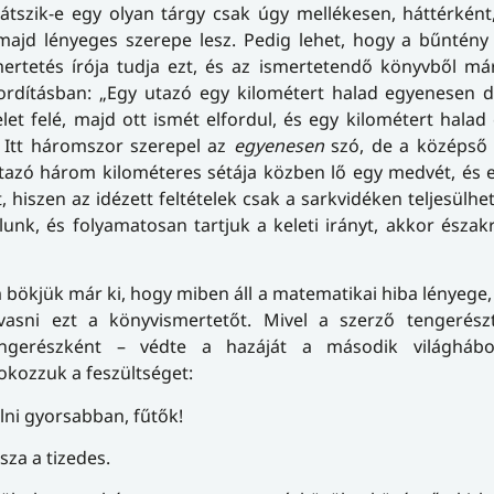
átszik-e egy olyan tárgy csak úgy mellékesen, háttérként
majd lényeges szerepe lesz. Pedig lehet, hogy a bűntény
ertetés írója tudja ezt, és az ismertetendő könyvből má
rdításban: „Egy utazó egy kilométert halad egyenesen dé
let felé, majd ott ismét elfordul, és egy kilométert hala
” Itt háromszor szerepel az
egyenesen
szó, de a középső 
utazó három kilométeres sétája közben lő egy medvét, és
hiszen az idézett feltételek csak a sarkvidéken teljesülhe
lunk, és folyamatosan tartjuk a keleti irányt, akkor észak
 bökjük már ki, hogy miben áll a matematikai hiba lényege
vasni ezt a könyvismertetőt. Mivel a szerző tengerészt
tengerészként – védte a hazáját a második világhábo
fokozzuk a feszültséget:
tolni gyorsabban, fűtők!
sza a tizedes.