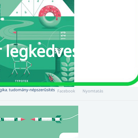
r legkedvesebb
gika
,
tudomány-népszerűsítés
Facebook
Nyomtatás