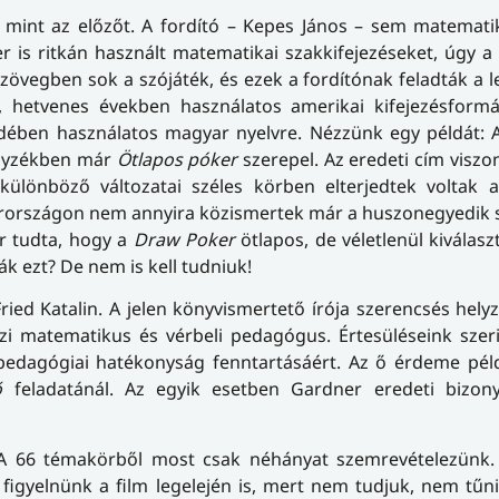
, mint az előzőt. A fordító – Kepes János – sem matemat
r is ritkán használt matematikai szakkifejezéseket, úgy a
szövegben sok a szójáték, és ezek a fordítónak feladták a 
, hetvenes években használatos amerikai kifejezésformák
ében használatos magyar nyelvre. Nézzünk egy példát: A 
egyzékben már
Ötlapos póker
szerepel. Az eredeti cím viszo
különböző változatai széles körben elterjedtek voltak a
rországon nem annyira közismertek már a huszonegyedik 
 tudta, hogy a
Draw Poker
ötlapos, de véletlenül kiválasz
 ezt? De nem is kell tudniuk!
Fried Katalin. A jelen könyvismertető írója szerencsés hely
zi matematikus és vérbeli pedagógus. Értesüléseink szer
pedagógiai hatékonyság fenntartásáért. Az ő érdeme péld
ő
feladatánál. Az egyik esetben Gardner eredeti bizony
a. A 66 témakörből most csak néhányat szemrevételezünk.
igyelnünk a film legelején is, mert nem tudjuk, nem tűni