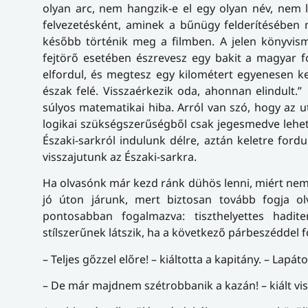
olyan arc, nem hangzik-e el egy olyan név, nem l
felvezetésként, aminek a bűnügy felderítésében 
később történik meg a filmben. A jelen könyvism
fejtörő esetében észrevesz egy bakit a magyar fo
elfordul, és megtesz egy kilométert egyenesen ke
észak felé. Visszaérkezik oda, ahonnan elindult.
súlyos matematikai hiba. Arról van szó, hogy az 
logikai szükségszerűségből csak jegesmedve lehet, 
Északi-sarkról indulunk délre, aztán keletre fordu
visszajutunk az Északi-sarkra.
Ha olvasónk már kezd ránk dühös lenni, miért nem
jó úton járunk, mert biztosan tovább fogja ol
pontosabban fogalmazva: tiszthelyettes hadi
stílszerűnek látszik, ha a következő párbeszéddel 
– Teljes gőzzel előre! – kiáltotta a kapitány. – Lapá
– De már majdnem szétrobbanik a kazán! – kiált vis