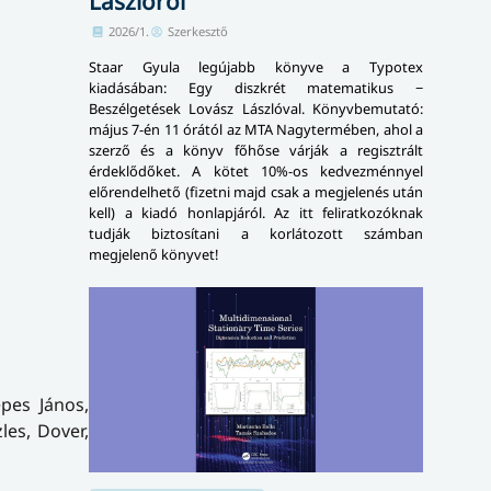
Lászlóról
2026/1.
Szerkesztő
Staar Gyula legújabb könyve a Typotex
kiadásában: Egy diszkrét matematikus −
Beszélgetések Lovász Lászlóval. Könyvbemutató:
május 7-én 11 órától az MTA Nagytermében, ahol a
szerző és a könyv főhőse várják a regisztrált
érdeklődőket. A kötet 10%-os kedvezménnyel
előrendelhető (fizetni majd csak a megjelenés után
kell) a kiadó honlapjáról. Az itt feliratkozóknak
tudják biztosítani a korlátozott számban
megjelenő könyvet!
epes János,
les, Dover,