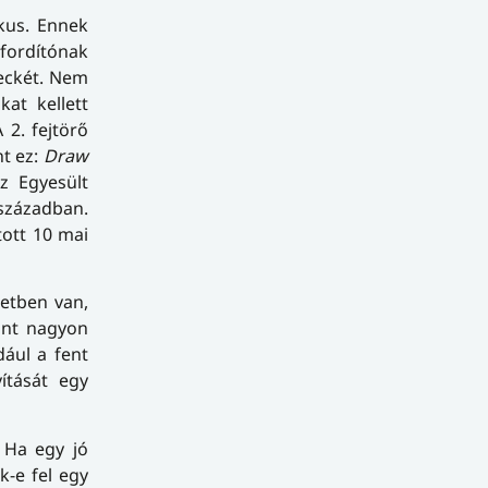
ikus. Ennek
 fordítónak
leckét. Nem
at kellett
2. fejtörő
nt ez:
Draw
z Egyesült
században.
tott 10 mai
zetben van,
int nagyon
ául a fent
ítását egy
 Ha egy jó
k-e fel egy