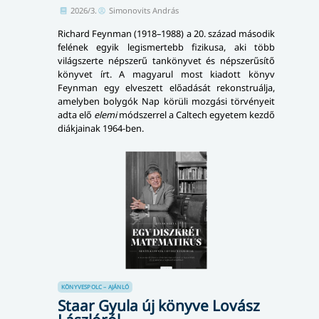
2026/3.
Simonovits András
Richard Feynman (1918–1988) a 20. század második
felének egyik legismertebb fizikusa, aki több
világszerte népszerű tankönyvet és népszerűsítő
könyvet írt. A magyarul most kiadott könyv
Feynman egy elveszett előadását rekonstruálja,
amelyben bolygók Nap körüli mozgási törvényeit
adta elő
elemi
módszerrel a Caltech egyetem kezdő
diákjainak 1964-ben.
KÖNYVESPOLC – AJÁNLÓ
Staar Gyula új könyve Lovász