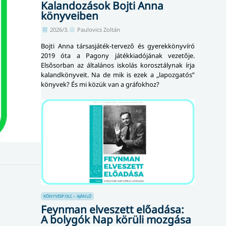
Kalandozások Bojti Anna
könyveiben
2026/3.
Paulovics Zoltán
Bojti Anna társasjáték-tervező és gyerekkönyvíró
2019 óta a Pagony játékkiadójának vezetője.
Elsősorban az általános iskolás korosztálynak írja
kalandkönyveit. Na de mik is ezek a „lapozgatós”
könyvek? És mi közük van a gráfokhoz?
KÖNYVESPOLC – AJÁNLÓ
Feynman elveszett előadása:
A bolygók Nap körüli mozgása