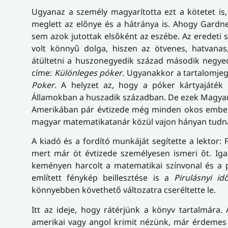
Ugyanaz a személy magyarította ezt a kötetet is
meglett az előnye és a hátránya is. Ahogy Gardne
sem azok jutottak elsőként az eszébe. Az eredeti 
volt könnyű dolga, hiszen az ötvenes, hatvanas
átültetni a huszonegyedik század második negyed
címe:
Különleges póker
. Ugyanakkor a tartalomj
Poker
. A helyzet az, hogy a póker kártyajáték 
Államokban a huszadik században. De ezek Magya
Amerikában pár évtizede még minden okos ember
magyar matematikatanár közül vajon hányan tudnák
A kiadó és a fordító munkáját segítette a lektor: 
mert már öt évtizede személyesen ismeri őt. Iga
keményen harcolt a matematikai színvonal és a 
említett fénykép beillesztése is a
Pirulásnyi id
könnyebben követhető változatra cseréltette le.
Itt az ideje, hogy rátérjünk a könyv tartalmár
amerikai vagy angol krimit nézünk, már érdemes f