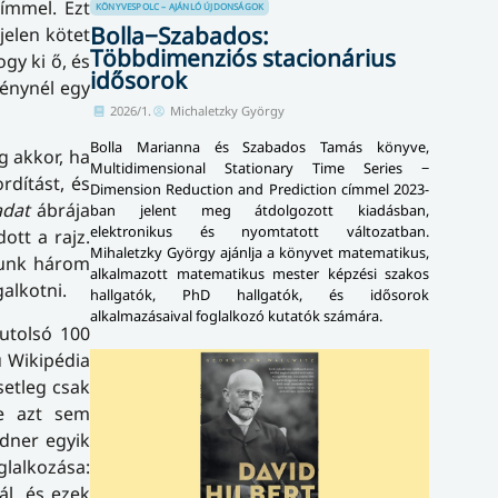
ímmel. Ezt
KÖNYVESPOLC – AJÁNLÓ
ÚJDONSÁGOK
Bolla−Szabados:
jelen kötet
Többdimenziós stacionárius
gy ki ő, és
idősorok
vénynél egy
2026/1.
Michaletzky György
Bolla Marianna és Szabados Tamás könyve,
g akkor, ha
Multidimensional Stationary Time Series −
dítást, és
Dimension Reduction and Prediction címmel 2023-
adat
ábrája
ban jelent meg átdolgozott kiadásban,
elektronikus és nyomtatott változatban.
ott a rajz.
Mihaletzky György ajánlja a könyvet matematikus,
átunk három
alkalmazott matematikus mester képzési szakos
alkotni.
hallgatók, PhD hallgatók, és idősorok
alkalmazásaival foglalkozó kutatók számára.
 utolsó 100
ű Wikipédia
setleg csak
de azt sem
rdner egyik
lalkozása:
ál, és ezek