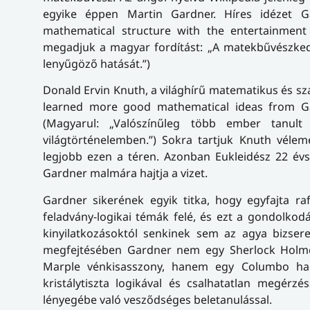
egyike éppen Martin Gardner. Híres idézet G
mathematical structure with the entertainment
megadjuk a magyar fordítást: „A matekbűvészked
lenyűgöző hatását.”)
Donald Ervin Knuth, a világhírű matematikus és s
learned more good mathematical ideas from Ga
(Magyarul: „Valószínűleg több ember tanult
világtörténelemben.”) Sokra tartjuk Knuth vélemé
legjobb ezen a téren. Azonban Eukleidész 22 évs
Gardner malmára hajtja a vizet.
Gardner sikerének egyik titka, hogy egyfajta ra
feladvány-logikai témák felé, és ezt a gondolk
kinyilatkozásoktól senkinek sem az agya bizser
megfejtésében Gardner nem egy Sherlock Holmes
Marple vénkisasszony, hanem egy Columbo ha
kristálytiszta logikával és csalhatatlan megérz
lényegébe való vesződséges beletanulással.