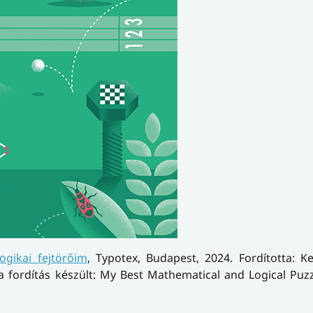
gikai fejtörőim
, Typotex, Budapest, 2024. Fordította: K
l a fordítás készült: My Best Mathematical and Logical Puzz