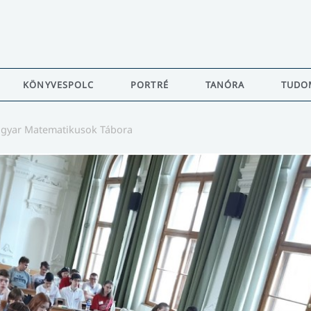
KÖNYVESPOLC
PORTRÉ
TANÓRA
TUDO
gyar Matematikusok Tábora