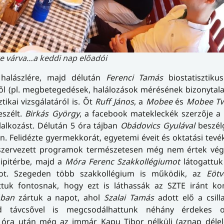
re várva…a keddi nap előadói
halászlére, majd délután
Ferenci Tamás
biostatisztiku
l (pl. megbetegedések, halálozások mérésének bizonytala
ikai vizsgálatáról is. Őt
Ruff János
, a
Mobee
és
Mobee T
eszélt.
Birkás György
, a facebook matekleckék szerzője a
glalkozást. Délután 5 óra tájban
Obádovics Gyulával
beszél
. Felidézte gyermekkorát, egyetemi éveit és oktatási tevé
api szervezett programok természetesen még nem értek vég
Pipitérbe, majd a
Móra Ferenc Szakkollégiumot
látogattuk
atot. Szegeden több szakkollégium is működik, az
Eöt
ttuk fontosnak, hogy ezt is láthassák az SZTE iránt k
óban
zártuk a napot, ahol
Szalai Tamás
adott elő a csill
ajd távcsővel is megcsodálhattunk néhány érdekes o
 óra után még az immár Kapu Tibor nélküli (aznap délelő