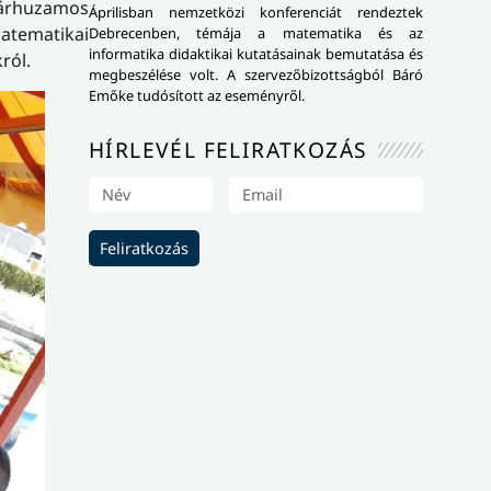
párhuzamos
Áprilisban nemzetközi konferenciát rendeztek
matematikai
Debrecenben, témája a matematika és az
informatika didaktikai kutatásainak bemutatása és
ról.
megbeszélése volt. A szervezőbizottságból Báró
Emőke tudósított az eseményről.
HÍRLEVÉL FELIRATKOZÁS
Feliratkozás