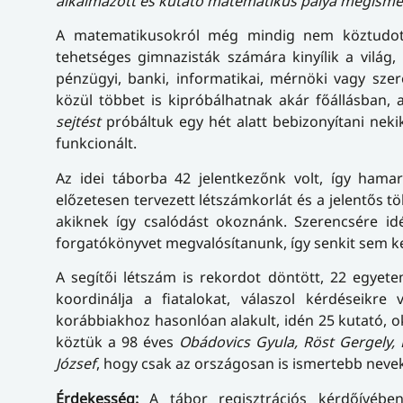
alkalmazott és kutató matematikus pálya megisme
A matematikusokról még mindig nem köztudott
tehetséges gimnazisták számára kinyílik a világ
pénzügyi, banki, informatikai, mérnöki vagy szer
közül többet is kipróbálhatnak akár főállásban,
sejtést
próbáltuk egy hét alatt bebizonyítani nek
funkcionált.
Az idei táborba 42 jelentkezőnk volt, így ham
előzetesen tervezett létszámkorlát és a jelentős
akiknek így csalódást okoznánk. Szerencsére idé
forgatókönyvet megvalósítanunk, így senkit sem k
A segítői létszám is rekordot döntött, 22 egyete
koordinálja a fiatalokat, válaszol kérdései
korábbiakhoz hasonlóan alakult, idén 25 kutató, o
köztük a 98 éves
Obádovics Gyula, Röst Gergely, 
József
, hogy csak az országosan is ismertebb neve
Érdekesség:
A tábor regisztrációs kérdőívéb