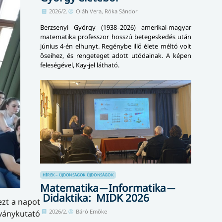
2026/2.
Oláh Vera, Róka Sándor
Berzsenyi György (1938–2026) amerikai-magyar
matematika professzor hosszú betegeskedés után
június 4-én elhunyt. Regénybe illő élete méltó volt
őseihez, és rengeteget adott utódainak. A képen
feleségével, Kay-jel látható.
HÍREK – ÚJDONSÁGOK
ÚJDONSÁGOK
Matematika ̶ Informatika ̶
Didaktika: MIDK 2026
ezt a napot
2026/2.
Báró Emőke
ványkutató