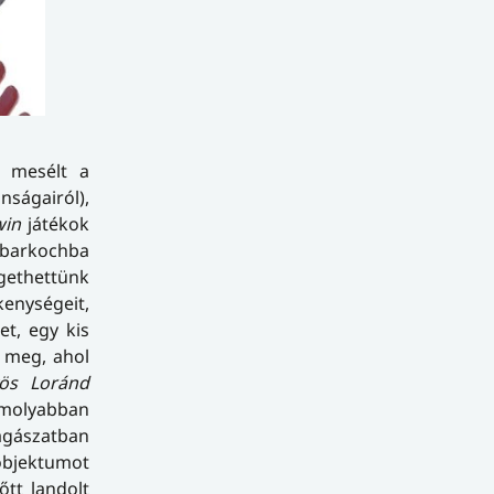
s mesélt a
nságairól),
win
játékok
 barkochba
gethettünk
kenységeit,
et, egy kis
 meg, ahol
vös Loránd
omolyabban
agászatban
bjektumot
tt landolt