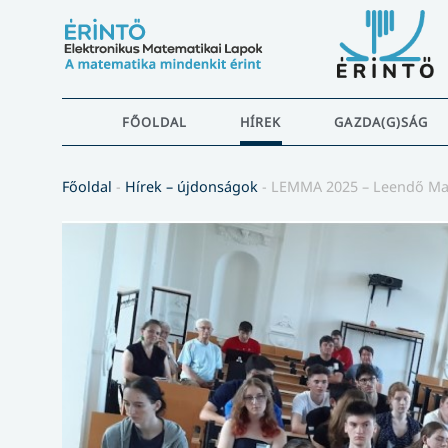
FŐOLDAL
HÍREK
GAZDA(G)SÁG
Főoldal
-
Hírek – újdonságok
-
LEMMA 2025 – Leendő Ma