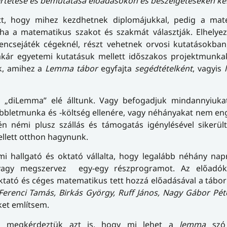
rtetése és bemutatása előadásokon és beszélgetéseken ker
, hogy mihez kezdhetnek diplomájukkal, pedig a mat
, ha a matematikus szakot és szakmát választják. Elhely
encsejáték cégeknél, részt vehetnek orvosi kutatásokban
 akár egyetemi kutatásuk mellett időszakos projektmunka
ik, amihez a
Lemma tábor
egyfajta
segédtételként
, vagyis
ar „diLemma” elé álltunk. Vagy befogadjuk mindannyiuka
 többletmunka és -költség ellenére, vagy néhányakat nem e
n némi plusz szállás és támogatás igénylésével sikerült
ellett otthon hagynunk.
mi hallgató és oktató vállalta, hogy legalább néhány nap
kre vagy megszervez egy-egy részprogramot. Az előad
ktató és céges matematikus tett hozzá előadásával a tábor
Ferenci Tamás, Birkás György, Ruff János, Nagy Gábor Pé
ket említsem.
en megkérdeztük azt is, hogy mi lehet a
lemma
szó 