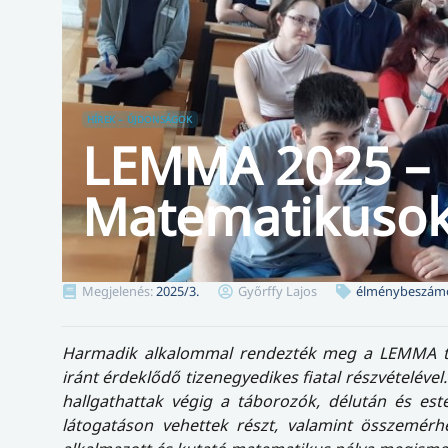
HÍREK – ÚJDONSÁGOK
LEMMA 2025 –
Matematikusok
Megjelenés:
2025/3.
Győrffy Lajos
élménybeszám
Harmadik alkalommal rendezték meg a LEMMA táb
iránt érdeklődő tizenegyedikes fiatal részvételéve
hallgathattak végig a táborozók, délután és es
látogatáson vehettek részt, valamint összemérh