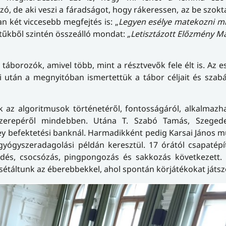
ó, de aki veszi a fáradságot, hogy rákeressen, az be szokta
an két viccesebb megfejtés is: „
Legyen esélye matekozni m
etűkből szintén összeálló mondat:
„Letisztázott Előzmény M
áborozók, amivel több, mint a résztvevők fele élt is. Az es
i után a megnyitóban ismertettük a tábor céljait és szabá
k az algoritmusok történetéről, fontosságáról, alkalmazh
 szerepéről mindebben. Utána T. Szabó Tamás, Szeged
 befektetési banknál. Harmadikként pedig Karsai János m
gyógyszeradagolási példán keresztül. 17 órától csapatépí
edés, csocsózás, pingpongozás és sakkozás következett. 
elsétáltunk az éberebbekkel, ahol spontán körjátékokat játs