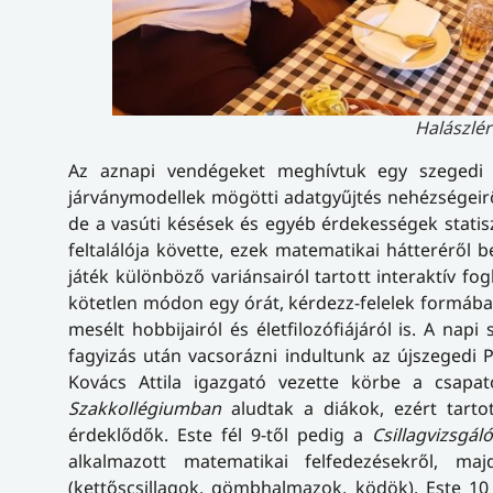
Halászlé
Az aznapi vendégeket meghívtuk egy szegedi 
járványmodellek mögötti adatgyűjtés nehézségeirő
de a vasúti késések és egyéb érdekességek statiszt
feltalálója követte, ezek matematikai hátteréről b
játék különböző variánsairól tartott interaktív fo
kötetlen módon egy órát, kérdezz-felelek formában
mesélt hobbijairól és életfilozófiájáról is. A n
fagyizás után vacsorázni indultunk az újszegedi 
Kovács Attila igazgató vezette körbe a csap
Szakkollégiumban
aludtak a diákok, ezért tarto
érdeklődők. Este fél 9-től pedig a
Csillagvizsgál
alkalmazott matematikai felfedezésekről, m
(kettőscsillagok, gömbhalmazok, ködök). Este 10