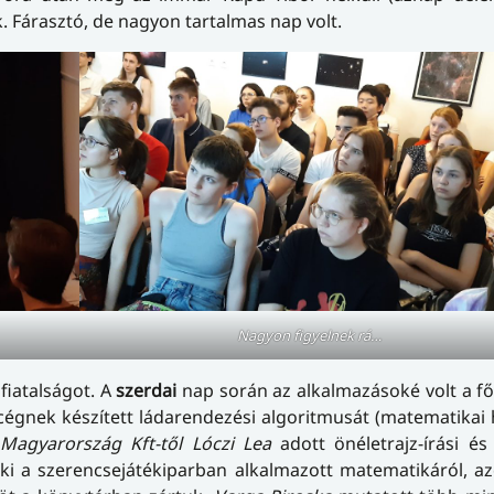
. Fárasztó, de nagyon tartalmas nap volt.
Nagyon figyelnek rá…
fiatalságot. A
szerdai
nap során az alkalmazásoké volt a fő
égnek készített ládarendezési algoritmusát (matematikai 
 Magyarország Kft-től Lóczi Lea
adott önéletrajz-írási és 
i a szerencsejátékiparban alkalmazott matematikáról, az