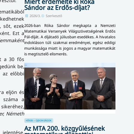
esztül.
Miért érdemelte ki Róka
Sándor az Erdős-díjat?
ematikából
2026/3.
Szerkesztő
ezkedhetnek
2026-ban Róka Sándor megkapta a Nemzeti
, sőt, ezek
Matematikai Versenyek Világszövetségének Erdős
ként. Ezt a
Pál-díját. A díjátadó júliusban esedékes. A hivatalos
lemmaként
indokláson túli szakmai eredményei, egész eddigi
munkássága miatt is jogos a magyar matematikát
is megtisztelő elismerés.
t a 30 fős
ngedünk be,
 az előbbi
ra eljön és
ók száma a
 sikeréhez,
ter, Németh
HÍREK – ÚJDONSÁGOK
Az MTA 200. közgyűlésének
jelentése.