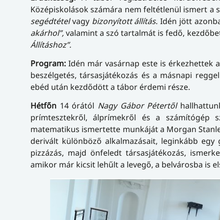
Középiskolások számára nem feltétlenül ismert a sz
segédtétel
vagy
bizonyított állítás
. Idén jött azonb
akárhol”,
valamint a szó tartalmát is fedő, kezdőb
Állításhoz”.
Program:
Idén már vasárnap este is érkezhettek a t
beszélgetés, társasjátékozás és a másnapi reggel
ebéd után kezdődött a tábor érdemi része.
Hétfőn
14 órától
Nagy Gábor Pétertől
hallhattun
prímtesztekről, álprímekről és a számítógép
matematikus ismertette munkáját a Morgan Stanley
derivált különböző alkalmazásait, leginkább egy 
pizzázás, majd önfeledt társasjátékozás, ismerk
amikor már kicsit lehűlt a levegő, a belvárosba is 