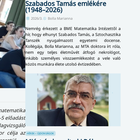
Szabados Tamás emlékére
(1948–2026)
2026/3.
Bolla Marianna
Nemrég érkezett a BME Matematika Intézettől a
hír, hogy elhunyt Szabados Tamás, a Sztochasztika
Tanszék nyugalmazott egyetemi docense.
Kollégája, Bolla Marianna, az MTA doktora írt róla,
nem egy teljes életművét átfogó nekrológot,
inkább személyes visszaemlékezést a vele való
közös munkára élete utolsó évtizedében.
matematika
-5 előadást
agvizsgáló
r célja az
HÍREK – ÚJDONSÁGOK