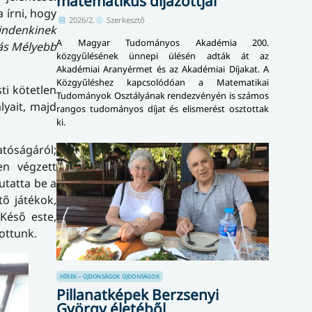
matematikus díjazottjai
 írni, hogy
2026/2.
Szerkesztő
indenkinek
A Magyar Tudományos Akadémia 200.
ás Mélyebb
közgyűlésének ünnepi ülésén adták át az
Akadémiai Aranyérmet és az Akadémiai Díjakat. A
Közgyűléshez kapcsolódóan a Matematikai
ti kötetlen
Tudományok Osztályának rendezvényén is számos
lyait, majd
rangos tudományos díjat és elismerést osztottak
ki.
atóságáról;
en végzett
utatta be a
tő játékok,
Késő este,
zottunk.
HÍREK – ÚJDONSÁGOK
ÚJDONSÁGOK
Pillanatképek Berzsenyi
György életéből