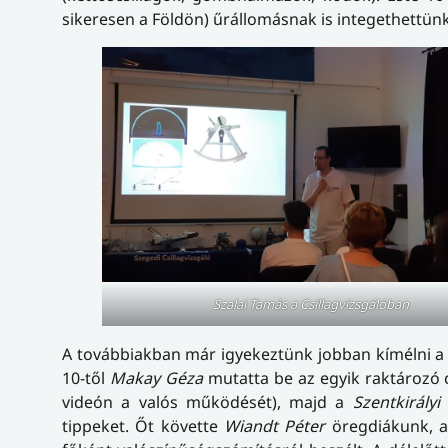
sikeresen a Földön) űrállomásnak is integethettünk
Szalai Tamás a Csillagvizsgálóban
A továbbiakban már igyekeztünk jobban kímélni a 
10-től
Makay Géza
mutatta be az egyik raktározó c
videón a valós működését), majd a
Szentkirályi
tippeket. Őt követte
Wiandt Péter
öregdiákunk, ak