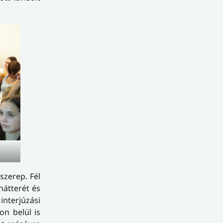
szerep. Fél
hátterét és
interjúzási
on belül is