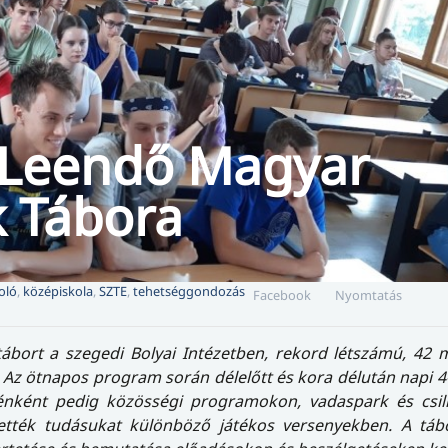
 Leendő Magyar
 Tábora
oló
,
középiskola
,
SZTE
,
tehetséggondozás
Facebook
Nyomtatás
ort a szegedi Bolyai Intézetben, rekord létszámú, 42 
l. Az ötnapos program során délelőtt és kora délután napi 4
ténként pedig közösségi programokon, vadaspark és csill
ették tudásukat különböző játékos versenyekben. A tábo