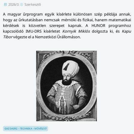
2026/3.
Szerkesztő
A magyar űrprogram egyik kísérlete különösen szép példája annak,
hogy az űrkutatásban nemcsak mérnöki és fizikai, hanem matematikai
kérdések is közvetlen szerepet kapnak. A HUNOR programhoz
kapcsolódó IMU-DRS kísérletet
Kornyik Miklós
dolgozta ki, és
Kapu
Tibor
végezte el a Nemzetközi Űrállomáson.
GAZDASÁG – TECHNIKA – MŰVÉSZET