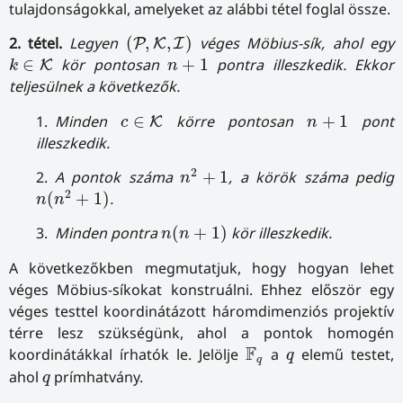
tulajdonságokkal, amelyeket az alábbi tétel foglal össze.
(
P
,
K
,
I
)
2. tétel.
Legyen
(
,
,
)
véges Möbius-sík, ahol egy
P
K
I
k
∈
K
n
+
1
∈
kör pontosan
+
1
pontra illeszkedik. Ekkor
K
k
n
teljesülnek a következők.
c
∈
K
n
+
1
1.
Minden
∈
körre pontosan
+
1
pont
K
c
n
illeszkedik.
n
2
+
1
2
2.
A pontok száma
+
1
, a körök száma pedig
n
n
(
n
2
+
1
)
2
(
+
1
)
.
n
n
n
(
n
+
1
)
3.
Minden pontra
(
+
1
)
kör illeszkedik.
n
n
A következőkben megmutatjuk, hogy hogyan lehet
véges Möbius-síkokat konstruálni. Ehhez először egy
véges testtel koordinátázott háromdimenziós projektív
térre lesz szükségünk, ahol a pontok homogén
F
q
q
F
koordinátákkal írhatók le. Jelölje
a
elemű testet,
q
q
q
ahol
prímhatvány.
q
A
=
F
q
×
F
q
×
F
q
×
F
q
∖
{
(
0
,
0
,
0
,
0
)
}