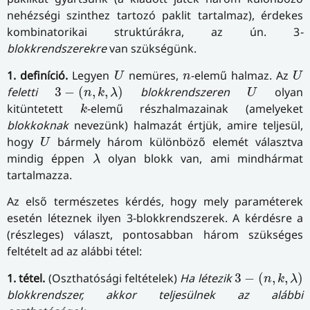
nehézségi szinthez tartozó paklit tartalmaz), érdekes
kombinatorikai struktúrákra, az ún. 3
-
blokkrendszerekre
van szükségünk.
U
U
n
1. definíció.
Legyen
nemüres,
-elemű halmaz. Az
U
n
U
3
−
(
n
,
k
,
λ
)
U
feletti
3
−
(
,
,
)
blokkrendszeren
olyan
n
k
λ
U
k
kitüntetett
-elemű részhalmazainak (amelyeket
k
blokkoknak
nevezünk) halmazát értjük, amire teljesül,
U
hogy
bármely három különböző elemét választva
U
λ
mindig éppen
olyan blokk van, ami mindhármat
λ
tartalmazza.
Az első természetes kérdés, hogy mely paraméterek
esetén léteznek ilyen 3-blokkrendszerek. A kérdésre a
(részleges) választ, pontosabban három szükséges
feltételt ad az alábbi tétel:
3
−
(
n
,
k
,
λ
)
1. tétel.
(Oszthatósági feltételek)
Ha létezik
3
−
(
,
,
)
n
k
λ
blokkrendszer, akkor teljesülnek az alábbi