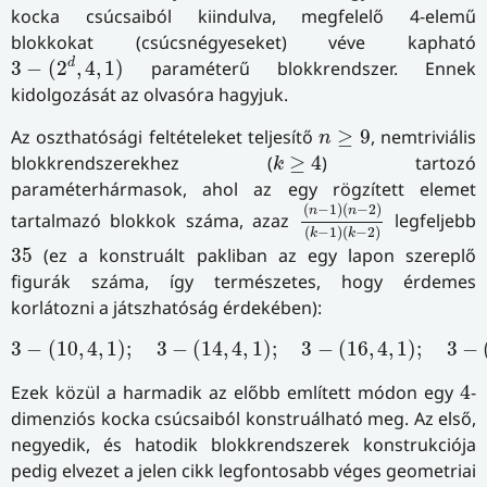
kocka csúcsaiból kiindulva, megfelelő 4-elemű
blokkokat (csúcsnégyeseket) véve kapható
3
−
(
2
d
,
4
,
1
)
d
3
−
(
2
,
4
,
1
)
paraméterű blokkrendszer. Ennek
kidolgozását az olvasóra hagyjuk.
n
≥
9
Az oszthatósági feltételeket teljesítő
≥
9
, nemtriviális
n
k
≥
4
blokkrendszerekhez (
≥
4
) tartozó
k
paraméterhármasok, ahol az egy rögzített elemet
(
n
−
1
)
(
n
−
2
)
(
k
−
1
)
(
k
−
(
−
1
)
(
−
2
)
n
n
tartalmazó blokkok száma, azaz
legfeljebb
(
−
1
)
(
−
2
)
k
k
35
35
(ez a konstruált pakliban az egy lapon szereplő
figurák száma, így természetes, hogy érdemes
korlátozni a játszhatóság érdekében):
3
−
(
10
,
4
,
1
)
;
3
−
(
14
,
4
,
1
)
;
3
−
(
16
,
4
,
1
)
;
3
−
(
1
3
−
(
10
,
4
,
1
)
;
3
−
(
14
,
4
,
1
)
;
3
−
(
16
,
4
,
1
)
;
3
−
4
Ezek közül a harmadik az előbb említett módon egy
4
-
dimenziós kocka csúcsaiból konstruálható meg. Az első,
negyedik, és hatodik blokkrendszerek konstrukciója
pedig elvezet a jelen cikk legfontosabb véges geometriai