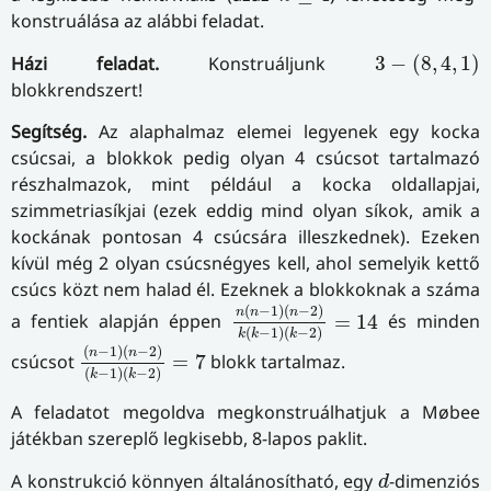
konst­ruá­lá­sa az alábbi feladat.
3
−
(
8
,
4
,
1
)
Házi feladat.
Konstruáljunk
3
−
(
8
,
4
,
1
)
blokkrendszert!
Segítség.
Az alaphalmaz elemei legyenek egy kocka
csúcsai, a blokkok pedig olyan 4 csúcsot tartalmazó
részhalmazok, mint például a kocka oldallapjai,
szimmetriasíkjai (ezek eddig mind olyan síkok, amik a
kockának pontosan 4 csúcsára illeszkednek). Ezeken
kívül még 2 olyan csúcsnégyes kell, ahol semelyik kettő
csúcs közt nem halad él. Ezeknek a blokkoknak a száma
n
(
n
−
1
)
(
n
−
2
)
k
(
k
−
1
)
(
k
−
2
)
=
14
(
−
1
)
(
−
2
)
n
n
n
a fentiek alapján éppen
=
14
és minden
(
−
1
)
(
−
2
)
k
k
k
(
n
−
1
)
(
n
−
2
)
(
k
−
1
)
(
k
−
2
)
=
7
(
−
1
)
(
−
2
)
n
n
csúcsot
=
7
blokk tartalmaz.
(
−
1
)
(
−
2
)
k
k
A feladatot megoldva megkonstruálhatjuk a Møbee
játékban szereplő legkisebb, 8-lapos paklit.
d
A konstrukció könnyen általánosítható, egy
-dimenziós
d