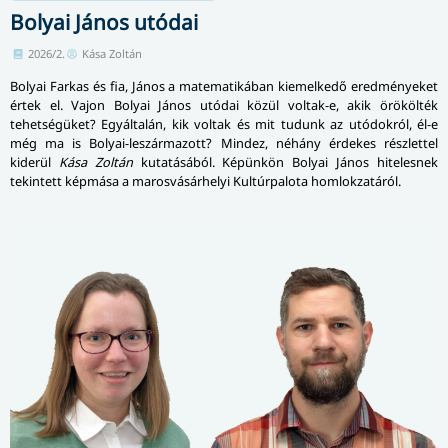
Bolyai János utódai
2026/2.
Kása Zoltán
Bolyai Farkas és fia, János a matematikában kiemelkedő eredményeket
értek el. Vajon Bolyai János utódai közül voltak-e, akik örökölték
tehetségüket? Egyáltalán, kik voltak és mit tudunk az utódokról, él-e
még ma is Bolyai-leszármazott? Mindez, néhány érdekes részlettel
kiderül
Kása Zoltán
kutatásából. Képünkön Bolyai János hitelesnek
tekintett képmása a marosvásárhelyi Kultúrpalota homlokzatáról.