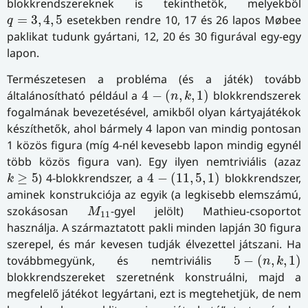
blokkrendszereknek is tekinthetők, melyekből
q
=
3
,
4
,
5
=
3
,
4
,
5
esetekben rendre 10, 17 és 26 lapos Møbee
q
paklikat tudunk gyártani, 12, 20 és 30 figurával egy-egy
lapon.
Természetesen a probléma (és a játék) tovább
4
−
(
n
,
k
,
1
)
általánosítható például a
4
−
(
,
,
1
)
blokkrendszerek
n
k
fogalmának bevezetésével, amikből olyan kártyajátékok
készíthetők, ahol bármely 4 lapon van mindig pontosan
1 közös figura (míg 4-nél kevesebb lapon mindig egynél
több közös figura van). Egy ilyen nemtriviális (azaz
4
−
(
11
,
5
,
1
)
k
≥
5
≥
5
) 4-blokkrendszer, a
4
−
(
11
,
5
,
1
)
blokkrendszer,
k
aminek konstrukciója az egyik (a legkisebb elemszámú,
M
11
szokásosan
-gyel jelölt) Mathieu-csoportot
M
11
használja. A származtatott pakli minden lapján 30 figura
szerepel, és már kevesen tudják élvezettel játszani. Ha
5
−
(
n
,
k
,
1
)
továbbmegyünk, és nemtriviális
5
−
(
,
,
1
)
n
k
blokkrendszereket szeretnénk konstruálni, majd a
megfelelő játékot legyártani, ezt is megtehetjük, de nem