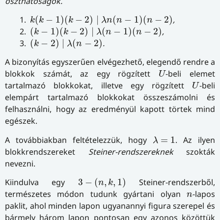
oszthatóságok.
k
(
k
−
1
)
(
k
−
2
)
∣
λ
n
(
n
−
1
)
(
n
−
2
)
1.
(
−
1
)
(
−
2
)
∣
(
−
1
)
(
−
2
)
,
k
k
k
λ
n
n
n
(
k
−
1
)
(
k
−
2
)
∣
λ
(
n
−
1
)
(
n
−
2
)
2.
(
−
1
)
(
−
2
)
∣
(
−
1
)
(
−
2
)
,
k
k
λ
n
n
(
k
−
2
)
∣
λ
(
n
−
2
)
3.
(
−
2
)
∣
(
−
2
)
.
k
λ
n
A bizonyítás egyszerűen elvégezhető, elegendő rendre a
U
blokkok számát, az egy rögzített
-beli elemet
U
U
tartalmazó blokkokat, illetve egy rögzített
-beli
U
elempárt tartalmazó blokkokat összeszámolni és
felhasználni, hogy az eredményül kapott törtek mind
egészek.
λ
=
1
A továbbiakban feltételezzük, hogy
=
1
. Az ilyen
λ
blokkrendszereket
Steiner-rendszereknek
szokták
nevezni.
3
−
(
n
,
k
,
1
)
Kiindulva egy
3
−
(
,
,
1
)
Steiner-rendszerből,
n
k
n
természetes módon tudunk gyártani olyan
-lapos
n
paklit, ahol minden lapon ugyanannyi figura szerepel és
bármely három lapon pontosan egy azonos közöttük