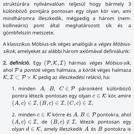
struktúrára nyilvánvalóan teljesül hogy bármely 3
különböző pontjára pontosan egy olyan kör van, ami
mindháromra illeszkedik, mégpedig a három (nem-
kollineáris) pont által meghatározott sík és a
gömbfelszín metszete.
A klasszikus Möbius-sík véges analógiái a
véges Möbius-
síkok
, amelyeket az alábbi három axiómával definiálunk:
(
P
,
K
,
I
)
2. definíció.
Egy
(
,
,
)
hármas
véges Möbius-sík
,
P
K
I
P
ahol
a
pontok
véges halmaza, a
körök
véges halmaza
P
K
I
⊂
P
×
K
,
⊂
×
pedig az
illeszkedési reláció
, ha:
K
I
P
K
A
B
C
∈
P
1. minden
,
,
∈
páronként különböző
P
A
B
C
c
∈
K
pontra létezik pontosan egy olyan
∈
kör, amire
K
c
(
A
,
c
)
∈
I
(
B
,
c
)
∈
I
(
C
,
c
)
∈
I
(
,
)
∈
,
(
,
)
∈
,
(
,
)
∈
,
I
I
I
A
c
B
c
C
c
A
c
∈
K
B
∈
P
2. minden
∈
körre és
,
∈
pontokra, ahol
K
P
c
A
B
(
A
,
c
)
∈
I
(
B
,
c
)
∉
I
(
,
)
∈
, de
(
,
)
∉
, létezik pontosan egy
I
I
A
c
B
c
A
d
∈
K
B
olyan
∈
, amely illeszkedik
és
pontokra is
K
d
A
B
A