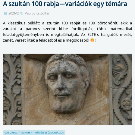
A szultán 100 rabja ̶ variációk egy témára
2026/2.
Paulovics Zoltán
A klasszikus példát: a szultán 100 rabját és 100 börtönőrét, akik a
zárakat a parancs szerint ki-be fordítgatják, több matematikai
feladatgyűjteményben is megtalálhatjuk. Az ELTE-s hallgatók mesét,
zenét, verset írtak a feladatból és a megoldásból
!
GAZDASÁG – TECHNIKA – MŰVÉSZET
ÚJDONSÁGOK