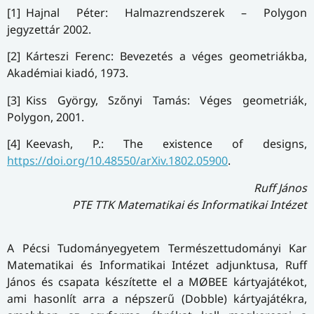
[1] Hajnal Péter: Halmazrendszerek – Polygon
jegyzettár 2002.
[2] Kárteszi Ferenc: Bevezetés a véges geometriákba,
Akadémiai kiadó, 1973.
[3] Kiss György, Szőnyi Tamás: Véges geometriák,
Polygon, 2001.
[4] Keevash, P.: The existence of designs,
https://doi.org/10.48550/arXiv.1802.05900
.
Ruff János
PTE TTK Matematikai és Informatikai Intézet
A Pécsi Tudományegyetem Természettudományi Kar
Matematikai és Informatikai Intézet adjunktusa, Ruff
János és csapata készítette el a MØBEE kártyajátékot,
ami hasonlít arra a népszerű (Dobble) kártyajátékra,