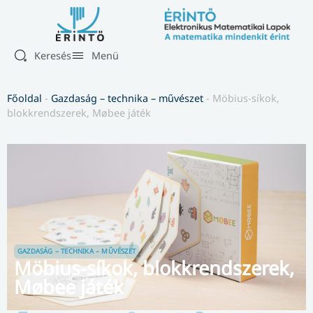
Keresés
Menü
Főoldal
-
Gazdaság – technika – művészet
-
Möbius-síkok,
blokkrendszerek, Møbee játék
GAZDASÁG – TECHNIKA – MŰVÉSZET
Möbius-síkok, blokkrendszerek,
Møbee játék