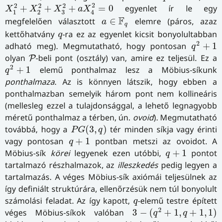
X
1
2
+
X
2
2
+
X
3
2
+
a
X
4
2
=
0
2
2
2
2
+
+
+
=
0
egyenlet ír le egy
X
X
X
a
X
3
1
2
4
a
∈
F
q
F
megfelelően választott
∈
elemre (páros, azaz
a
q
q
kettőhatvány
-ra ez az egyenlet kicsit bonyolultabban
q
q
2
+
1
2
adható meg). Megmutatható, hogy pontosan
+
1
q
P
olyan
-beli pont (osztály) van, amire ez teljesül. Ez a
P
q
2
+
1
2
+
1
elemű ponthalmaz lesz a Möbius-síkunk
q
ponthalmaza
. Az is könnyen látszik, hogy ebben a
ponthalmazban semelyik három pont nem kollineáris
(mellesleg ezzel a tulajdonsággal, a lehető legnagyobb
méretű ponthalmaz a térben, ún.
ovoid
). Megmutatható
P
G
(
3
,
q
)
továbbá, hogy a
(
3
,
)
tér minden síkja vagy érinti
P
G
q
q
+
1
vagy pontosan
+
1
pontban metszi az ovoidot. A
q
q
+
1
Möbius-sík
körei
legyenek ezen utóbbi,
+
1
pontot
q
tartalmazó részhalmazok, az
illeszkedés
pedig legyen a
tartalmazás. A véges Möbius-sík axiómái teljesülnek az
így definiált struktúrára, ellenőrzésük nem túl bonyolult
q
számolási feladat. Az így kapott,
-elemű testre épített
q
3
−
(
q
2
+
1
,
q
+
1
,
1
)
2
véges Möbius-síkok valóban
3
−
(
+
1
,
+
1
,
1
)
q
q