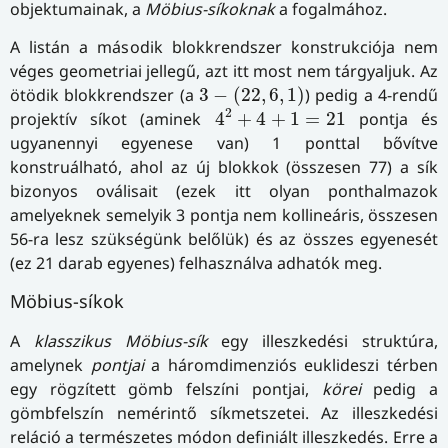
objektumainak, a
Möbius-síkoknak
a fogalmához.
A listán a második blokkrendszer konstrukciója nem
véges geometriai jellegű, azt itt most nem tárgyaljuk. Az
3
−
(
22
,
6
,
1
)
ötödik blokkrendszer (a
3
−
(
22
,
6
,
1
)
) pedig a 4-rendű
4
2
+
4
+
1
=
21
2
projektív síkot (aminek
4
+
4
+
1
=
21
pontja és
ugyanennyi egyenese van) 1 ponttal bővítve
konstruálható, ahol az új blokkok (összesen 77) a sík
bizonyos oválisait (ezek itt olyan ponthalmazok
amelyeknek semelyik 3 pontja nem kollineáris, összesen
56-ra lesz szükségünk belőlük) és az összes egyenesét
(ez 21 darab egyenes) felhasználva adhatók meg.
Möbius-síkok
A
klasszikus Möbius-sík
egy illeszkedési struktúra,
amelynek
pontjai
a háromdimenziós euklideszi térben
egy rögzített gömb felszíni pontjai,
körei
pedig a
gömbfelszín nemérintő síkmetszetei. Az illeszkedési
reláció a természetes módon definiált illeszkedés. Erre a