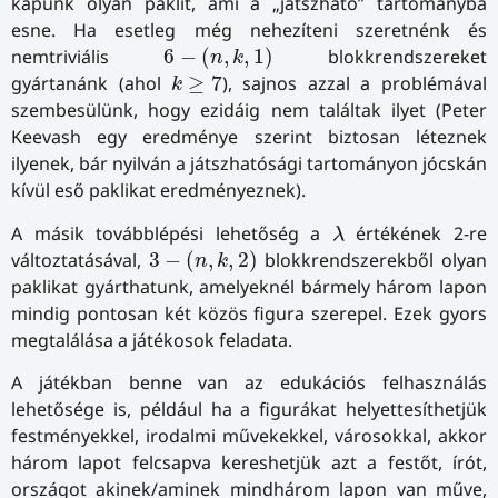
kapunk olyan paklit, ami a „játszható” tartományba
esne. Ha esetleg még nehezíteni szeretnénk és
6
−
(
n
,
k
,
1
)
nemtriviális
6
−
(
,
,
1
)
blokkrendszereket
n
k
k
≥
7
gyártanánk (ahol
≥
7
), sajnos azzal a problémával
k
szembesülünk, hogy ezidáig nem találtak ilyet (Peter
Keevash egy eredménye szerint biztosan léteznek
ilyenek, bár nyilván a játszhatósági tartományon jócskán
kívül eső paklikat eredményeznek).
λ
A másik továbblépési lehetőség a
értékének 2-re
λ
3
−
(
n
,
k
,
2
)
változtatásával,
3
−
(
,
,
2
)
blokkrendszerekből olyan
n
k
paklikat gyárthatunk, amelyeknél bármely három lapon
mindig pontosan két közös figura szerepel. Ezek gyors
megtalálása a játékosok feladata.
A játékban benne van az edukációs felhasználás
lehetősége is, például ha a figurákat helyettesíthetjük
festményekkel, irodalmi művekekkel, városokkal, akkor
három lapot felcsapva kereshetjük azt a festőt, írót,
országot akinek/aminek mindhárom lapon van műve,