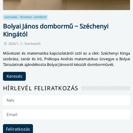
GAZDASÁG – TECHNIKA – MŰVÉSZET
Bolyai János dombormű − Széchenyi
Kingától
2026/1.
Szerkesztő
Művészet és matematika kapcsolatáról szól ez a cikk: Széchenyi Kinga
szobrász, tanár és író, Prékopa András matematikus özvegye a Bolyai
Társulatnak ajándékozta Bolyai Jánosról készült domborművét.
Keresés
HÍRLEVÉL FELIRATKOZÁS
Feliratkozás