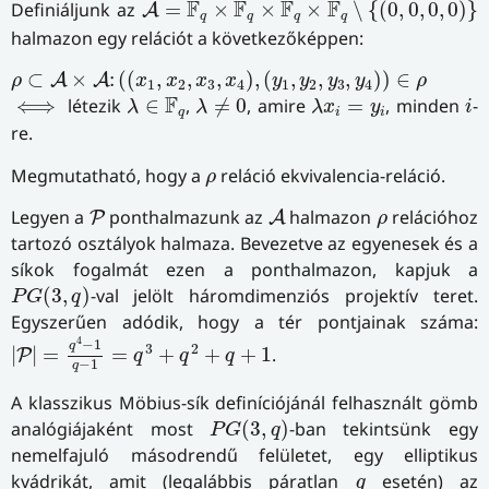
F
F
F
F
Definiáljunk az
=
×
×
×
∖
{
(
0
,
0
,
0
,
0
)
}
A
q
q
q
q
halmazon egy relációt a következőképpen:
ρ
⊂
A
×
A
:
(
(
x
1
,
x
2
,
x
3
,
x
4
)
,
(
y
1
,
y
2
,
y
3
,
y
4
)
)
∈
ρ
⊂
×
:
(
(
,
,
,
)
,
(
,
,
,
)
)
∈
A
A
ρ
x
x
x
x
y
y
y
y
ρ
1
2
3
4
1
2
3
4
λ
≠
0
λ
∈
F
q
λ
x
i
=
y
i
i
⟺
F
⟺
létezik
∈
,
≠
0
, amire
=
, minden
-
λ
λ
λ
x
y
i
q
i
i
re.
ρ
Megmutatható, hogy a
reláció ekvivalencia-reláció.
ρ
A
P
ρ
Legyen a
ponthalmazunk az
halmazon
relációhoz
P
A
ρ
tartozó osztályok halmaza. Bevezetve az egyenesek és a
síkok fogalmát ezen a ponthalmazon, kapjuk a
P
G
(
3
,
q
)
(
3
,
)
-val jelölt háromdimenziós projektív teret.
P
G
q
Egyszerűen adódik, hogy a tér pontjainak száma:
|
P
|
=
q
4
−
1
q
−
1
=
q
3
+
q
2
+
q
+
1
4
−
1
q
3
2
|
|
=
=
+
+
+
1
.
P
q
q
q
−
1
q
A klasszikus Möbius-sík definíciójánál felhasznált gömb
P
G
(
3
,
q
)
analógiájaként most
(
3
,
)
-ban tekintsünk egy
P
G
q
nemelfajuló másodrendű felületet, egy elliptikus
q
kvádrikát, amit (legalábbis páratlan
esetén) az
q