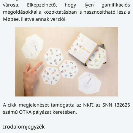
városa. Elképzelhető, hogy ilyen gamifikációs
megoldásokkal a közoktatásban is hasz­no­sít­ha­tó lesz a
Møbee, illetve annak verziói.
A cikk megjelenését támogatta az NKFI az SNN 132625
számú OTKA pályázat keretében.
Irodalomjegyzék