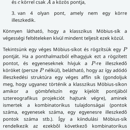
c
és
körrel csak
a közös pontja,
c
A
3. van 4 olyan pont, amely nem egy körre
illeszkedik.
Könnyen látható, hogy a klasszikus Möbius-sík a
végességi feltételeken kívül mindent teljesít ezek közül.
P
Tekintsünk egy véges Möbius-síkot és rögzítsük egy
P
pontját. Ha a ponthalmazból elhagyjuk ezt a rögzített
P
pontot, és egyeneseknek hívjuk a
-re illeszkedő
P
P
köröket (persze
nélkül), belátható, hogy az így adódó
P
illeszkedési struktúra egy véges affin sík (gondoljuk
meg, hogy ugyanez történik a klasszikus Möbius-síkon
amikor a gömbfelszín egy kijelölt pontjából
sztereografikus projekciót hajtunk végre), aminek
ismertek a kombinatorikus tulajdonságai (pontok
száma, egyenesek száma, egy egyenesre illeszkedő
pontok száma stb.). Így a kiindulási Möbius-sík
rendelkezik az ezekből következő kombinatorikus