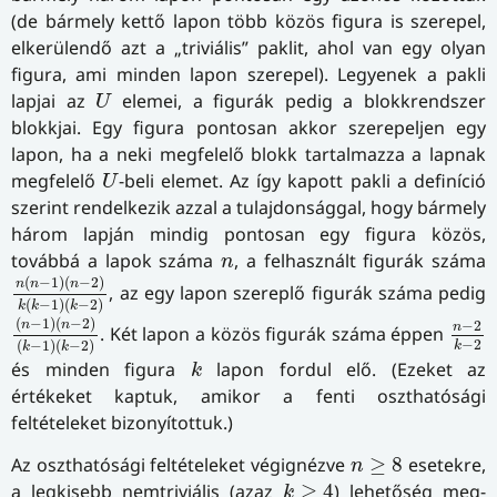
(de bármely kettő lapon több közös figura is szerepel,
elkerülendő azt a „triviális” paklit, ahol van egy olyan
figura, ami minden lapon szerepel). Legyenek a pakli
U
lapjai az
elemei, a figurák pedig a blokkrendszer
U
blokkjai. Egy figura pontosan akkor szerepeljen egy
lapon, ha a neki megfelelő blokk tartalmazza a lapnak
U
megfelelő
-beli elemet. Az így kapott pakli a definíció
U
szerint rendelkezik azzal a tulajdonsággal, hogy bármely
három lapján mindig pontosan egy figura közös,
n
továbbá a lapok száma
, a felhasznált figurák száma
n
n
(
n
−
1
)
(
n
−
2
)
k
(
k
−
1
)
(
k
−
2
)
(
−
1
)
(
−
2
)
n
n
n
, az egy lapon szereplő figurák száma pedig
(
−
1
)
(
−
2
)
k
k
k
(
n
−
1
)
(
n
−
2
)
(
k
−
1
)
(
k
−
2
)
n
−
2
(
−
1
)
(
−
2
)
n
n
−
2
n
. Két lapon a közös figurák száma éppen
−
2
(
−
1
)
(
−
2
)
k
k
k
k
és minden figura
lapon fordul elő. (Ezeket az
k
értékeket kaptuk, amikor a fenti oszthatósági
feltételeket bizonyítottuk.)
n
≥
8
Az oszthatósági feltételeket végignézve
≥
8
esetekre,
n
k
≥
4
a legkisebb nemtriviális (azaz
≥
4
) lehetőség meg­
k