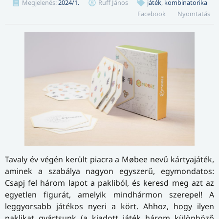
Megjelenés:
2024/1.
Ruff János
játék
,
kombinatorika
Facebook
Nyomtatás
Tavaly év végén került piacra a
Møbee
nevű kártyajáték,
aminek a szabálya nagyon egyszerű, egymondatos:
Csapj fel három lapot a pakliból, és keresd meg azt az
egyetlen figurát, amelyik mindhármon szerepel! A
leggyorsabb játékos nyeri a kört. Ahhoz, hogy ilyen
paklikat gyártsunk (a kiadott játék három különböző