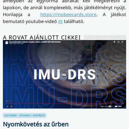
amelyben az egyforma ábrákat kell megkeresni a
lapokon, de annál komplexebb, más játékélményt nyújt.
Honlapja a
https://mobeecards.store
. A játékot
bemutató youtube-videó
itt
található.
A ROVAT AJÁNLOTT CIKKEI
GAZDASÁG – TECHNIKA – MŰVÉSZET
Nyomkövetés az űrben