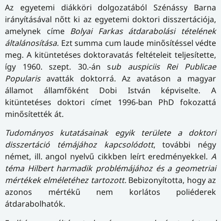
Az egyetemi diákköri dolgozatából Szénássy Barna
irányításával nőtt ki az egyetemi doktori disszertációja,
amelynek címe
Bolyai Farkas átdarabolási tételének
általánosítása.
Ezt summa cum laude minősítéssel védte
meg. A kitüntetéses doktoravatás feltételeit teljesítette,
így 1960. szept. 30.-án s
ub auspiciis Rei Publicae
Popularis
avatták doktorrá. Az avatáson a magyar
államot államfőként Dobi István képviselte. A
kitüntetéses doktori címet 1996-ban PhD fokozattá
minősítették át.
Tudományos kutatásainak egyik területe a doktori
disszertáció témájához kapcsolódott
, további négy
német, ill. angol nyelvű cikkben leírt eredményekkel.
A
téma
Hilbert harmadik problémájához és a geometriai
mértékek elméletéhez tartozott.
Bebizonyította, hogy az
azonos mértékű nem korlátos poliéderek
átdarabolhatók.