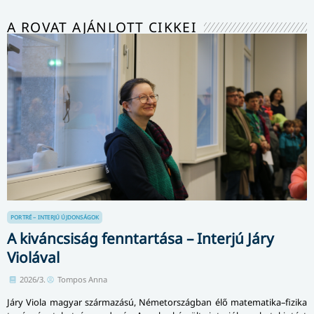
A ROVAT AJÁNLOTT CIKKEI
PORTRÉ – INTERJÚ
ÚJDONSÁGOK
A kiváncsiság fenntartása – Interjú Járy
Violával
2026/3.
Tompos Anna
Járy Viola magyar származású, Németországban élő matematika–fizika