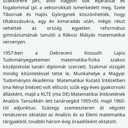
szakkörére járt, ahol nagyon sok eljárással és
fogalommal (pl. a vektorokkal) ismerkedett meg. Szele
Tibornak és Hajós Györgynek köszönhették, hogy
tiltakozásukra, egy év kimaradás után, mégis részt
vehettek az ország egyetlen református
gimnáziumának tanulói a Rákosi Mátyás matematikai
versenyen.
1957-ben a Debreceni Kossuth Lajos
Tudományegyetemen matematika-fizika szakos
középiskolai tanári diplomát szerzett. Szakmai vizsgáit
mindig kitüntetéssel tette le. Munkahelye a Magyar
Tudományos Akadémia Matematikai Kutató Intézetben
(ma Rényi Intézet) volt először, szűk egy éves gyakornoki
állásként, majd a KLTE (ma DE) Matematikai Intézetének
Analízis Tanszékén lett tanársegéd 1959-től, majd 1960-
tól adjunktus. Százegy szemeszteren át végzett
rendszeres oktatást az Analízis és az Elemi matematika
tárgyakból, további három évig óraadóként oktatott.