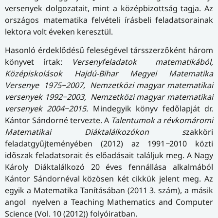
versenyek dolgozatait, mint a középbizottság tagja. Az
országos matematika felvételi írásbeli feladatsorainak
lektora volt éveken keresztül.
Hasonló érdeklődésű feleségével társszerzőként három
könyvet írtak:
Versenyfeladatok matematikából,
Középiskolások Hajdú-Bihar Megyei Matematika
Versenye 1975−2007, Nemzetközi magyar matematikai
versenyek 1992−2003, Nemzetközi magyar matematikai
versenyek 2004−2015.
Mindegyik könyv fedőlapját dr.
Kántor Sándorné tervezte. A
Talentumok a révkomáromi
Matematikai Diáktalálkozókon s
zakköri
feladatgyűjteményében (2012) az 1991
−
2010 közti
időszak feladatsorait és előadásait találjuk meg. A Nagy
Károly Diáktalálkozó 20 éves fennállása alkalmából
Kántor Sándornéval közösen két cikkük jelent meg. Az
egyik a Matematika Tanításában (2011 3. szám), a másik
angol nyelven a Teaching Mathematics and Computer
Science (Vol. 10 (2012)) folyóiratban.