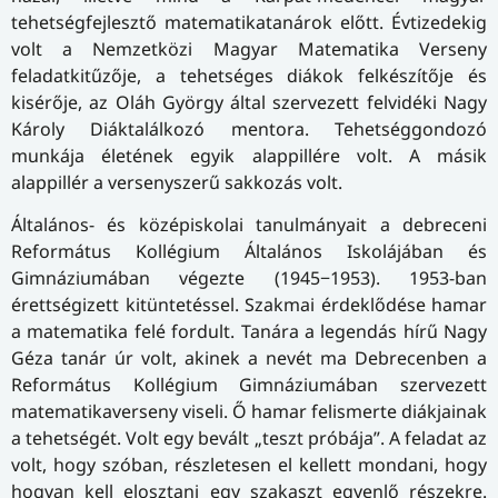
tehetségfejlesztő matematikatanárok előtt. Évtizedekig
volt a Nemzetközi Magyar Matematika Verseny
feladatkitűzője, a tehetséges diákok felkészítője és
kisérője, az Oláh György által szervezett felvidéki Nagy
Károly Diáktalálkozó mentora. Tehetséggondozó
munkája életének egyik alappillére volt. A másik
alappillér a versenyszerű sakkozás volt.
Általános- és középiskolai tanulmányait a debreceni
Református Kollégium Általános Iskolájában és
Gimnáziumában végezte (1945−1953). 1953-ban
érettségizett kitüntetéssel. Szakmai érdeklődése hamar
a matematika felé fordult. Tanára a legendás hírű Nagy
Géza tanár úr volt, akinek a nevét ma Debrecenben a
Református Kollégium Gimnáziumában szervezett
matematikaverseny viseli. Ő hamar felismerte diákjainak
a tehetségét. Volt egy bevált „teszt próbája”. A feladat az
volt, hogy szóban, részletesen el kellett mondani, hogy
hogyan kell elosztani egy szakaszt egyenlő részekre.