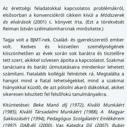
Az érettségi feladatokkal kapcsolatos problémákról,
elsősorban a konvenciókról cikkein kívül a
Módszerek
és elvárások
(2001) c. könyvet írta. (Ezt a törekvését
Reiman István szélmalomharcnak minősítette.)
Tagja volt a BJMT-nek. Család- és gyerekszerető ember
volt. Kedves és közvetlen személyiségének
köszönhetően az évek során sok barátra és tisztelőre
tett szert, akikkel szívesen ápolta a kapcsolatot. Szakmai
tanácsaira és baráti útmutatásaira mindenkor lehetett
számítani. Fiatalabb kollégái felnéztek rá. Megtalálta a
hangot mind a fiatal tehetségekkel, mind a szakmai
hiányokkal küzdő, de azt pótolni akaró diákokkal, akiket
sikeresen készített fel felsőfokú tanulmányaikra.
Kitüntetései:
Beke Manó díj (1972), Kiváló Munkáért
(1985), Kiváló Társadalmi Munkáért (1988), A Magyar
Sakkozásért (1994), Pedagógus Szolgálatért Emlékérem
(1997), DAB-díj (2000), Vas Katedra Díj (2007), Rubin