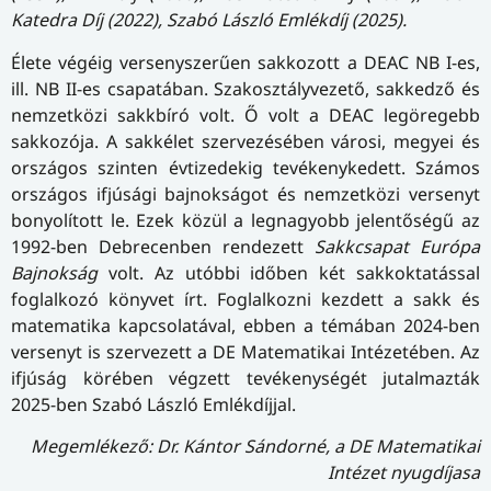
Katedra Díj (2022), Szabó László Emlékdíj (2025).
Élete végéig versenyszerűen sakkozott a DEAC NB I-es,
ill. NB II-es csapatában. Szakosztályvezető, sakkedző és
nemzetközi sakkbíró volt. Ő volt a DEAC legöregebb
sakkozója. A sakkélet szervezésében városi, megyei és
országos szinten évtizedekig tevékenykedett. Számos
országos ifjúsági bajnokságot és nemzetközi versenyt
bonyolított le. Ezek közül a legnagyobb jelentőségű az
1992-ben Debrecenben rendezett
Sakkcsapat Európa
Bajnokság
volt. Az utóbbi időben két sakkoktatással
foglalkozó könyvet írt. Foglalkozni kezdett a sakk és
matematika kapcsolatával, ebben a témában 2024-ben
versenyt is szervezett a DE Matematikai Intézetében. Az
ifjúság körében végzett tevékenységét jutalmazták
2025-ben Szabó László Emlékdíjjal.
Megemlékező: Dr. Kántor Sándorné, a DE Matematikai
Intézet nyugdíjasa