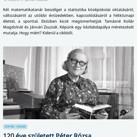
Két matematikatanár beszélget a statisztika középiskolai oktatásáról,
változásairól az utóbbi évtizedekben, kapcsolódásairól a hétköznapi
élettel, a sporttal. Eközben kicsit megismerhetjük Tamásné Kollár
Magdolnát és Jánvári Zsuzsát. Képünk egy kézilabdapálya méretezését
mutatja. Hogy miért? Kiderül a cikkből.
PORTRÉ – INTERJÚ
120 éve született Péter Rózsa