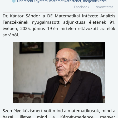
Debreceni Egyetem
,
matematikatörténet
,
megemlékezés
Facebook
Nyomtatás
Dr. Kántor Sándor, a DE Matematikai Intézete Analízis
Tanszékének nyugalmazott adjunktusa életének 91.
évében, 2025. június 19-én hirtelen eltávozott az élők
sorából.
Személye közismert volt mind a matematikusok, mind a
hazai, illetve mind a Kárpát-medencei magyar