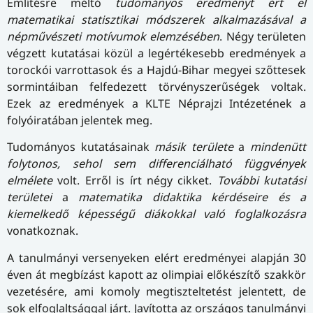
Említésre méltó
tudományos eredményt ért el
matematikai statisztikai módszerek alkalmazásával a
népművészeti motívumok elemzésében
. Négy területen
végzett kutatásai közül a legértékesebb eredmények a
torockói varrottasok és a Hajdú-Bihar megyei szőttesek
sormintáiban felfedezett törvényszerűségek voltak.
Ezek az eredmények a KLTE Néprajzi Intézetének a
folyóiratában jelentek meg.
Tudományos kutatásainak
másik területe
a
mindenütt
folytonos, sehol sem differenciálható függvények
elmélete
volt. Erről is írt négy cikket.
További kutatási
területei
a
matematika didaktika kérdéseire és a
kiemelkedő képességű diákokkal való foglalkozásra
vonatkoznak.
A tanulmányi versenyeken elért eredményei alapján 30
éven át megbízást kapott az olimpiai előkészítő szakkör
vezetésére, ami komoly megtiszteltetést jelentett, de
sok elfoglaltsággal járt. Javította az országos tanulmányi