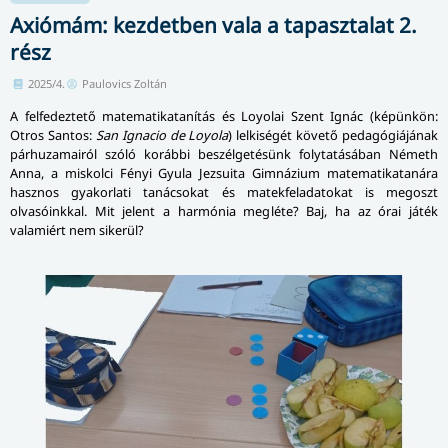
Axiómám: kezdetben vala a tapasztalat 2.
rész
2025/4.
Paulovics Zoltán
A felfedeztető matematikatanítás és Loyolai Szent Ignác (képünkön:
Otros Santos:
San Ignacio de Loyola
) lelkiségét követő pedagógiájának
párhuzamairól szóló korábbi beszélgetésünk folytatásában Németh
Anna, a miskolci Fényi Gyula Jezsuita Gimnázium matematikatanára
hasznos gyakorlati tanácsokat és matekfeladatokat is megoszt
olvasóinkkal. Mit jelent a harmónia megléte? Baj, ha az órai játék
valamiért nem sikerül?