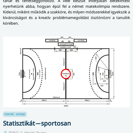
tanár és tehetséggondozó. A vele készült interjúban betekintést
nyerhetünk abba, hogyan épül fel a német matekolimpia rendszere.
Kiderül, miként működik a szakköre, és milyen módszerekkel igyekszik a
kíváncsiságot és a kreatív problémamegoldást ösztönözni a tanulók
körében.
PORTRÉ – INTERJÚ
Statisztikát ̶ sportosan
2026/2.
Jánvári Zsuzsa