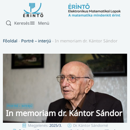
Keresés
Menü
Főoldal
-
Portré – interjú
-
In memoriam dr. Kántor Sándor
PORTRÉ – INTERJÚ
In memoriam dr. Kántor Sándor
Megjelenés:
2025/3.
Dr. Kántor Sándorné