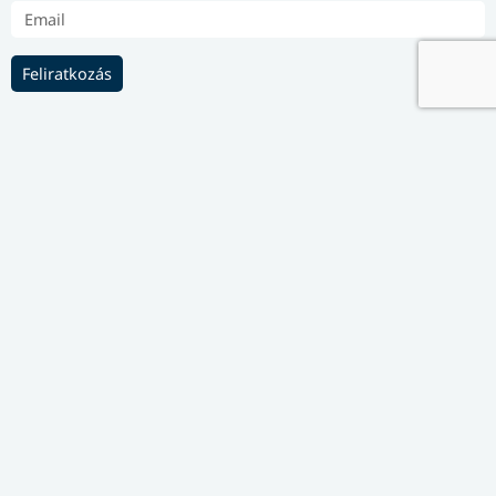
Feliratkozás
TÁMOGATÓINK
Az
Érintő Elektronikus Matematikai
Lapok
a HUN-REN Rényi Alfréd
Matematikai Kutatóintézet és a
Bolyai János Matematikai Társulat
közös online folyóirata.