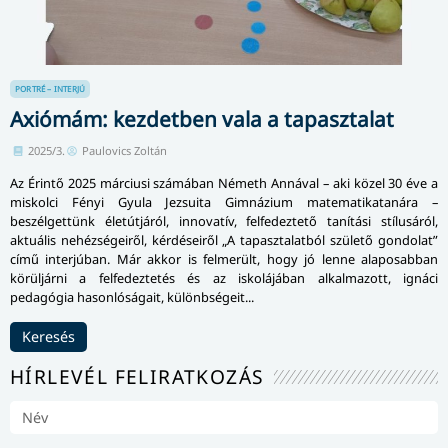
PORTRÉ – INTERJÚ
Axiómám: kezdetben vala a tapasztalat
2025/3.
Paulovics Zoltán
Az Érintő 2025 márciusi számában Németh Annával – aki közel 30 éve a
miskolci Fényi Gyula Jezsuita Gimnázium mate­ma­ti­ka­ta­ná­ra –
beszélgettünk élet­út­já­ról, innovatív, felfedeztető tanítási stílusáról,
aktuális nehézségeiről, kér­dé­se­i­ről „A ta­pasz­ta­lat­ból születő gondolat”
című interjúban. Már akkor is felmerült, hogy jó lenne alaposabban
körüljárni a felfedeztetés és az iskolájában al­kal­ma­zott, ignáci
pedagógia ha­son­ló­sá­ga­it, különbségeit...
Keresés
HÍRLEVÉL FELIRATKOZÁS