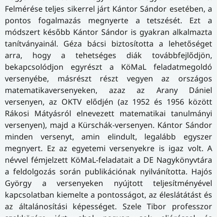
Felmérése teljes sikerrel járt Kántor Sándor esetében, a
pontos fogalmazás megnyerte a tetszését. Ezt a
módszert később Kántor Sándor is gyakran alkalmazta
tanítványainál. Géza bácsi biztosította a lehetőséget
arra, hogy a tehetséges diák továbbfejlődjön,
bekapcsolódjon egyrészt a KöMaL feladatmegoldó
versenyébe, másrészt részt vegyen az országos
matematikaversenyeken, azaz az Arany Dániel
versenyen, az OKTV elődjén (az 1952 és 1956 között
Rákosi Mátyásról elnevezett matematikai tanulmányi
versenyen), majd a Kürschák-versenyen. Kántor Sándor
minden versenyt, amin elindult, legalább egyszer
megnyert. Ez az egyetemi versenyekre is igaz volt. A
névvel fémjelzett KöMaL-feladatait a DE Nagykönyvtára
a feldolgozás során publikációnak nyilvánította. Hajós
György a versenyeken nyújtott teljesítményével
kapcsolatban kiemelte a pontosságot, az éleslátátást és
az általánosítási képességet. Szele Tibor professzor