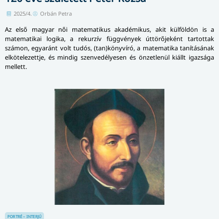
2025/4.
Orbán Petra
Az első magyar női matematikus akadémikus, akit külföldön is a
matematikai logika, a rekurzív függvények úttörőjeként tartottak
számon, egyaránt volt tudós, (tan)könyvíró, a matematika tanításának
elkötelezettje, és mindig szenvedélyesen és önzetlenül kiállt igazsága
mellett.
PORTRÉ – INTERJÚ