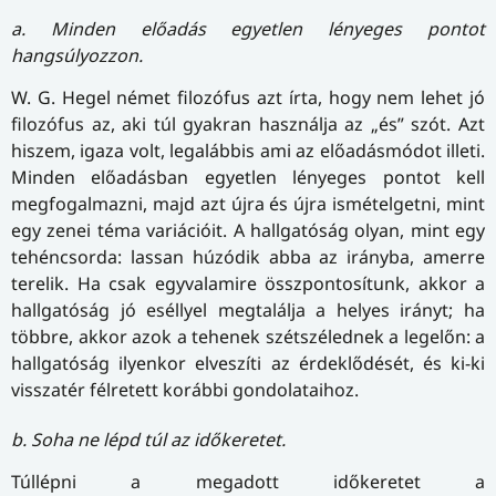
a. Minden előadás egyetlen lényeges pontot
hangsúlyozzon.
W. G. Hegel német filozófus azt írta, hogy nem lehet jó
filozófus az, aki túl gyakran használja az „és” szót. Azt
hiszem, igaza volt, legalábbis ami az előadásmódot illeti.
Minden előadásban egyetlen lényeges pontot kell
megfogalmazni, majd azt újra és újra ismételgetni, mint
egy zenei téma variációit. A hallgatóság olyan, mint egy
tehéncsorda: lassan húzódik abba az irányba, amerre
terelik. Ha csak egyvalamire összpontosítunk, akkor a
hallgatóság jó eséllyel megtalálja a helyes irányt; ha
többre, akkor azok a tehenek szétszélednek a legelőn: a
hallgatóság ilyenkor elveszíti az érdeklődését, és ki-ki
visszatér félretett korábbi gondolataihoz.
b. Soha ne lépd túl az időkeretet.
Túllépni a megadott időkeretet a