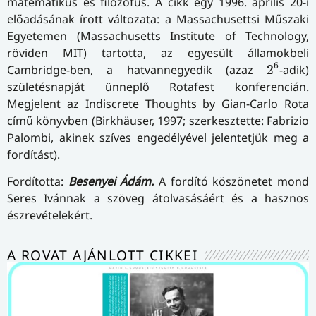
matematikus és filozófus. A cikk egy 1996. április 20-i
előadásának írott változata: a Massachusettsi Műszaki
Egyetemen (Massachusetts Institute of Technology,
röviden MIT) tartotta, az egyesült államokbeli
2
6
6
Cambridge-ben, a hatvannegyedik (azaz
2
-adik)
születésnapját ünneplő Rotafest konferencián.
Megjelent az
Indiscrete Thoughts by Gian-Carlo Rota
című könyvben (Birkhäuser, 1997; szerkesztette: Fabrizio
Palombi, akinek szíves engedélyével jelentetjük meg a
fordítást).
Fordította:
Besenyei Ádám.
A fordító köszönetet mond
Seres Ivánnak a szöveg átolvasásáért és a hasznos
észrevételekért.
A ROVAT AJÁNLOTT CIKKEI