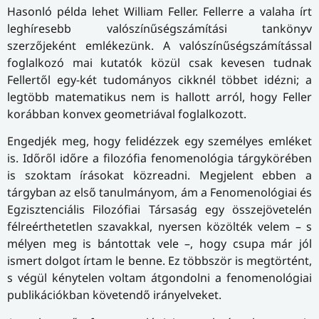
Hasonló példa lehet William Feller. Fellerre a valaha írt
leghíresebb valószínűségszámítási tankönyv
szerzőjeként emlékezünk. A valószínűségszámítással
foglalkozó mai kutatók közül csak kevesen tudnak
Fellertől egy-két tu­do­má­nyos cikknél többet idézni; a
legtöbb matematikus nem is hallott arról, hogy Feller
korábban konvex geometriával foglalkozott.
Engedjék meg, hogy felidézzek egy személyes emléket
is. Időről időre a filozófia fenomenológia tárgykörében
is szoktam írásokat közreadni. Megjelent ebben a
tárgyban az első tanulmányom, ám a Fenomenológiai és
Egzisztenciális Filozófiai Társaság egy összejövetelén
félreérthetetlen szavakkal, nyersen közölték velem – s
mélyen meg is bántottak vele –, hogy csupa már jól
ismert dolgot írtam le benne. Ez többször is megtörtént,
s végül kénytelen voltam átgondolni a fenomenológiai
publikációkban követendő irányelveket.