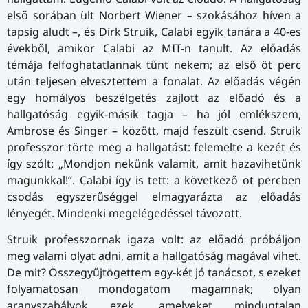
első sorában ült Norbert Wiener – szokásához híven a
tapsig aludt –, és Dirk Struik, Calabi egyik tanára a 40-es
évekből, amikor Calabi az MIT-n tanult. Az előadás
témája felfoghatatlannak tűnt nekem; az első öt perc
után teljesen elvesztettem a fonalat. Az előadás végén
egy homályos beszélgetés zajlott az előadó és a
hallgatóság egyik-másik tagja – ha jól emlékszem,
Ambrose és Singer – között, majd feszült csend. Struik
professzor törte meg a hallgatást: felemelte a kezét és
így szólt: „Mondjon nekünk valamit, amit hazavihetünk
magunkkal!”. Calabi így is tett: a következő öt percben
csodás egyszerűséggel elmagyarázta az előadás
lényegét. Mindenki megelégedéssel távozott.
Struik professzornak igaza volt: az előadó próbáljon
meg valami olyat adni, amit a hallgatóság magával vihet.
De mit? Összegyűjtögettem egy-két jó tanácsot, s ezeket
folyamatosan mondogatom magamnak; olyan
aranyszabályok ezek, amelyeket minduntalan