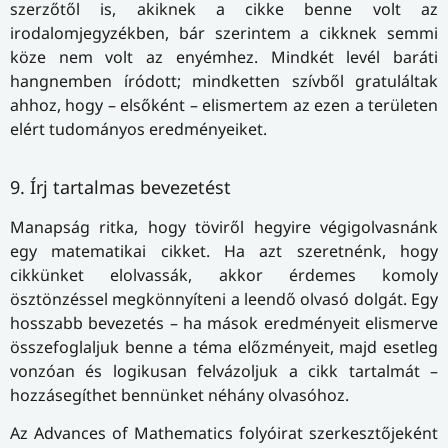
szerzőtől is, akiknek a cikke benne volt az
irodalomjegyzékben, bár szerintem a cikknek semmi
köze nem volt az enyémhez. Mindkét levél baráti
hangnemben íródott; mindketten szívből gratuláltak
ahhoz, hogy – elsőként – elismertem az ezen a területen
elért tudományos eredményeiket.
9. Írj tartalmas bevezetést
Manapság ritka, hogy töviről hegyire végigolvasnánk
egy matematikai cikket. Ha azt szeretnénk, hogy
cikkünket elolvassák, akkor érdemes komoly
ösztönzéssel megkönnyíteni a leendő olvasó dolgát. Egy
hosszabb bevezetés – ha mások eredményeit elismerve
összefoglaljuk benne a téma előzményeit, majd esetleg
vonzóan és logikusan felvázoljuk a cikk tartalmát –
hozzásegíthet bennünket néhány olvasóhoz.
Az Advances of Mathematics folyóirat szerkesztőjeként