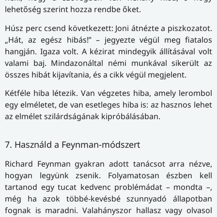
lehetőség szerint hozza rendbe őket.
Húsz perc csend következett: Joni átnézte a piszkozatot.
„Hát, az egész hibás!” – jegyezte végül meg fiatalos
hangján. Igaza volt. A kézirat mindegyik állításával volt
valami baj. Mindazonáltal némi munkával sikerült az
összes hibát kijavítania, és a cikk végül megjelent.
Kétféle hiba létezik. Van végzetes hiba, amely lerombol
egy elméletet, de van esetleges hiba is: az hasznos lehet
az elmélet szilárdságának kipróbálásában.
7. Használd a Feynman-módszert
Richard Feynman gyakran adott tanácsot arra nézve,
hogyan legyünk zsenik. Folyamatosan észben kell
tartanod egy tucat kedvenc problémádat – mondta –,
még ha azok többé-kevésbé szunnyadó állapotban
fognak is maradni. Valahányszor hallasz vagy olvasol