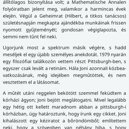
állítólagos bizonyítása volt; a Mathematische Annalen
folyóiratban jelent meg, valamikor a harmincas évek
elején. Végül a Geheimrat (Hilbert, a titkos tanácsos)
születésnapján megkapta ajándékba munkáinak frissen
nyomott gyűjteményét; gondosan végiglapozta, és
semmi nem tűnt fel neki.
Ugorjunk most a spektrum másik végére, s hadd
meséljek el egy újabb személyes anekdotát. 1979 nyarán
egy filozófiai találkozón vettem részt Pittsburgh-ben, s
egyszer csak levált a retinám. Hála Joni azonnali köz­be­a­
vat­ko­zá­sá­nak, még idejében megműtöttek, és nem
vesztettem el a látásomat.
A műtét utáni reggelen bekötött szemmel feküdtem a
kórházi ágyon; Joni bejött meglátogatni. Mivel legalább
egy hétig ott kellett maradnom abban a pittsburgh-i
kórházban, úgy határoztunk, hogy írunk egy cikket. Joni
kihalászott egy kéziratot a bőröndömből; említettem
neki, hogy a szövegben van néhány hiba, s hogy