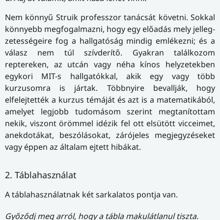
Nem könnyű Struik professzor tanácsát követni. Sokkal
könnyebb megfogalmazni, hogy egy előadás mely jel­leg­
ze­tes­sé­ge­i­re fog a hallgatóság mindig emlékezni; és a
válasz nem túl szívderítő. Gyakran találkozom
reptereken, az utcán vagy néha kínos helyzetekben
egykori MIT-s hallgatókkal, akik egy vagy több
kurzusomra is jártak. Többnyire bevallják, hogy
elfelejtették a kurzus témáját és azt is a matematikából,
amelyet legjobb tudomásom szerint megtanítottam
nekik, viszont örömmel idézik fel ott elsütött vicceimet,
anekdotákat, beszólásokat, zárójeles megjegyzéseket
vagy éppen az általam ejtett hibákat.
2. Táblahasználat
A táblahasználatnak két sarkalatos pontja van.
Győződj meg arról, hogy a tábla makulátlanul tiszta.