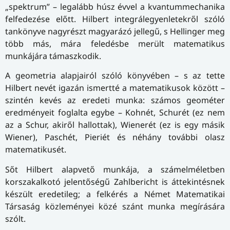
„spektrum” – legalább húsz évvel a kvantummechanika
felfedezése előtt. Hilbert integrálegyenletekről szóló
tankönyve nagyrészt magyarázó jellegű, s Hellinger meg
több más, mára feledésbe merült matematikus
munkájára támaszkodik.
A geometria alapjairól szóló könyvében – s az tette
Hilbert nevét igazán ismertté a matematikusok között –
szintén kevés az eredeti munka: számos geométer
eredményeit foglalta egybe – Kohnét, Schurét (ez nem
az a Schur, akiről hallottak), Wienerét (ez is egy másik
Wiener), Paschét, Pieriét és néhány további olasz
matematikusét.
Sőt Hilbert alapvető munkája, a számelméletben
korszakalkotó jelentőségű Zahlbericht is áttekintésnek
készült eredetileg; a felkérés a Német Matematikai
Társaság közleményei közé szánt munka megírására
szólt.