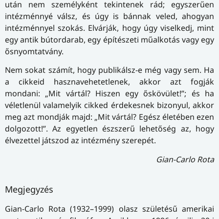
után nem személyként tekintenek rád; egyszerűen
intézménnyé válsz, és úgy is bánnak veled, ahogyan
intézménnyel szokás. Elvárják, hogy úgy viselkedj, mint
egy antik bútordarab, egy építészeti műalkotás vagy egy
ősnyomtatvány.
Nem sokat számít, hogy publikálsz-e még vagy sem. Ha
a cikkeid hasznavehetetlenek, akkor azt fogják
mondani: „Mit vártál? Hiszen egy őskövület!”; és ha
véletlenül valamelyik cikked érdekesnek bizonyul, akkor
meg azt mondják majd: „Mit vártál? Egész életében ezen
dolgozott!”. Az egyetlen észszerű lehetőség az, hogy
élvezettel játszod az intézmény szerepét.
Gian-Carlo Rota
Megjegyzés
Gian-Carlo Rota (1932–1999) olasz születésű amerikai