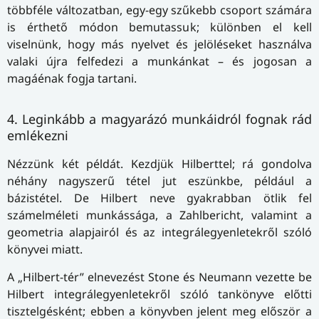
többféle változatban, egy-egy szűkebb csoport számára
is érthető módon bemutassuk; különben el kell
viselnünk, hogy más nyelvet és jelöléseket használva
valaki újra felfedezi a munkánkat – és jogosan a
magáénak fogja tartani.
4. Leginkább a magyarázó munkáidról fognak rád
emlékezni
Nézzünk két példát. Kezdjük Hilberttel; rá gondolva
néhány nagyszerű tétel jut eszünkbe, például a
bázistétel. De Hilbert neve gyakrabban ötlik fel
számelméleti munkássága, a Zahlbericht, valamint a
geometria alapjairól és az integrálegyenletekről szóló
könyvei miatt.
A „Hilbert-tér” elnevezést Stone és Neumann vezette be
Hilbert integrálegyenletekről szóló tankönyve előtti
tisztelgésként; ebben a könyvben jelent meg először a