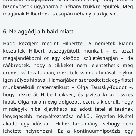
bizonyítások ugyanarra a néhány trükkre épültek. Még
magának Hilbertnek is csupán néhány trükkje volt!
6. Ne aggódj a hibáid miatt
Hadd kezdjem megint Hilberttel. A németek kiadni
készültek Hilbert összegyűjtött munkáit – és azzal
megajándékozni őt egy későbbi születésnapján –, de
ráébredtek, hogy a cikkeket nem jelentethetik meg
eredeti változatukban, mert tele vannak hibával, olykor
igen súlyos hibával. Hamarjában szerződtettek egy fiatal
munkanélküli matematikust – Olga Taussky-Toddot –,
hogy nézze át Hilbert cikkeit, és javítsa ki az összes
hibát. Olga három évig dolgozott ezen, s kiderült, hogy
mindegyik hiba kijavítható az adott tétel állításának
lényegesebb megváltoztatása nélkül. Egyetlen kivétel
akadt: egy időskori Hilbert-tanulmányt sehogy sem
lehetett helyrehozni. Ez a kontinuumhipotézis egy