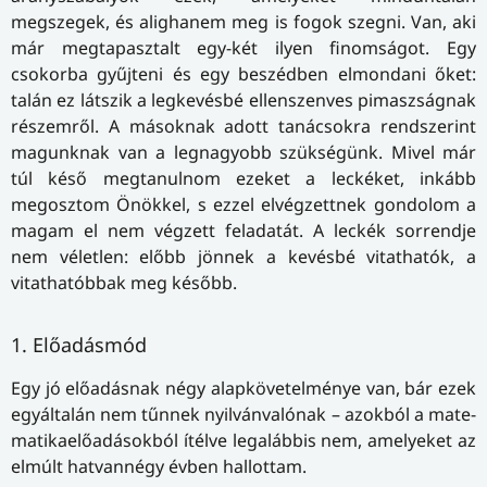
megszegek, és alighanem meg is fogok szegni. Van, aki
már megtapasztalt egy-két ilyen finomságot. Egy
csokorba gyűjteni és egy beszédben elmondani őket:
talán ez látszik a legkevésbé ellenszenves pimaszságnak
részemről. A másoknak adott tanácsokra rendszerint
magunknak van a legnagyobb szükségünk. Mivel már
túl késő megtanulnom ezeket a leckéket, inkább
megosztom Önökkel, s ezzel elvégzettnek gondolom a
magam el nem végzett feladatát. A leckék sorrendje
nem véletlen: előbb jönnek a kevésbé vitathatók, a
vitathatóbbak meg később.
1. Előadásmód
Egy jó előadásnak négy alapkövetelménye van, bár ezek
egyáltalán nem tűnnek nyilvánvalónak – azokból a ma­te­
ma­ti­ka­elő­a­dá­sok­ból ítélve legalábbis nem, amelyeket az
elmúlt hatvannégy évben hallottam.