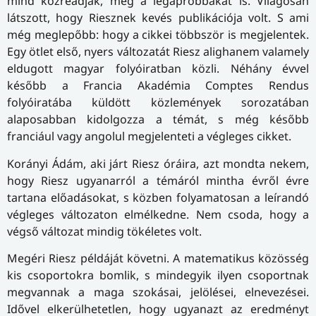
mind közreadják, még a legapróbbakat is. Világosan
látszott, hogy Riesznek kevés publikációja volt. S ami
még meglepőbb: hogy a cikkei többször is megjelentek.
Egy ötlet első, nyers változatát Riesz alighanem valamely
eldugott magyar folyóiratban közli. Néhány évvel
később a Francia Akadémia Comptes Rendus
folyóiratába küldött közlemények sorozatában
alaposabban kidolgozza a témát, s még később
franciául vagy angolul megjelenteti a végleges cikket.
Korányi Ádám, aki járt Riesz óráira, azt mondta nekem,
hogy Riesz ugyanarról a témáról mintha évről évre
tartana előadásokat, s közben folyamatosan a leírandó
végleges változaton elmélkedne. Nem csoda, hogy a
végső változat mindig tökéletes volt.
Megéri Riesz példáját követni. A matematikus közösség
kis csoportokra bomlik, s mindegyik ilyen csoportnak
megvannak a maga szokásai, jelölései, elnevezései.
Idővel elkerülhetetlen, hogy ugyanazt az eredményt