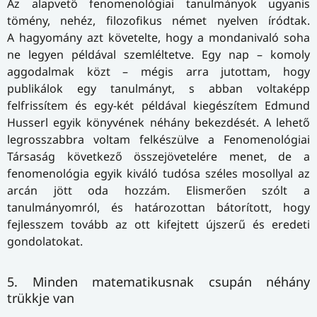
Az alapvető fenomenológiai tanulmányok ugyanis
tömény, nehéz, filozofikus német nyelven íródtak.
A hagyomány azt követelte, hogy a mondanivaló soha
ne legyen példával szemléltetve. Egy nap – komoly
aggodalmak közt – mégis arra jutottam, hogy
publikálok egy tanulmányt, s abban voltaképp
felfrissítem és egy-két példával kiegészítem Edmund
Husserl egyik könyvének néhány bekezdését. A lehető
legrosszabbra voltam felkészülve a Fenomenológiai
Társaság következő összejövetelére menet, de a
fenomenológia egyik kiváló tudósa széles mosollyal az
arcán jött oda hozzám. Elismerően szólt a
tanulmányomról, és határozottan bátorított, hogy
fejlesszem tovább az ott kifejtett újszerű és eredeti
gondolatokat.
5. Minden matematikusnak csupán néhány
trükkje van