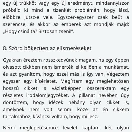
egy új trükköt vagy egy új eredményt, mindannyiszor
próbáld ki mind a tizenkét problémán, hogy lásd,
előbbre jutsz-e vele. Egyszer-egyszer csak beüt a
szerencse, és akkor az emberek azt mondják majd:
„Hogy csinálta? Biztosan zseni!”.
8. Szórd bőkezűen az elismeréseket
Gyakran éreztem rosszkedvűnek magam, ha egy éppen
olvasott cikkben nem ismerték el kellően a munkámat,
és azt gyanítom, hogy ezzel más is így van. Végeztem
egyszer egy kísérletet. Megírtam egy meglehetősen
hosszú cikket, s vázlatképpen összeraktam egy
részletes irodalomjegyzéket. A pillanat hevében úgy
döntöttem, hogy idézek néhány olyan cikket is,
amelynek nem volt semmi köze az én cikkem
tartalmához; kíváncsi voltam, hogy mi lesz.
Némi meglepetésemre levelet kaptam két olyan