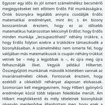
Egyszer egy idős és jól ismert számelmélész becsmérlő
megjegyzéseket tett előttem Erdős Pál munkásságára.
Önök bizonyára legalább annyira csodálják Erdős
matematikai eredményeit, mint én; s én bizony
bosszantónak éreztem, hogy ez az idősebb
matematikus határozottan lekicsinyli Erdőst: hogy Erdős
minden munkája „lecsupaszítható” néhány trükkre, s
hogy Erdős folyton ezekre a trükkökre támaszkodik a
bizonyításaiban. A számelmélész nem ismerte fel, hogy
valójában más matematikusok is csupán néhány trükküt
vetnek be – még a legjobbak is –, és újra meg újra
felhasználják őket. Vegyük például Hilbertet.
Összegyűjtött munkáinak második kötetében vannak az
invariánselméleti cikkek. Fontosnak éreztem, hogy
ezekből a cikkekből néhányat alaposan elolvassak.
Szomorúan kell megjegyeznem, hogy Hilbert gyönyörű
eredményei közül több teljesen feledésbe merült. Ám
Hilbert meghökkentő és mély tételeinek bizonyítását
olvasván meglepődve állapítottam meg, hogy ezek a