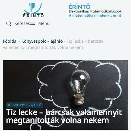
Keresés
Menü
Főoldal
-
Könyvespolc – ajánló
-
Tíz lecke – bárcsak
valamennyit megtanították volna nekem
KÖNYVESPOLC – AJÁNLÓ
Tíz lecke – bárcsak valamennyit
megtanították volna nekem