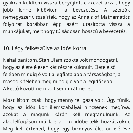
gyakran küldtem vissza benyújtott cikkeket azzal, hogy
jobb lenne kibővíteni a bevezetést. A szerzők
nemegyszer visszaírtak, hogy az Annals of Mathematics
folyóirat korábban épp azért utasította vissza a
munkájukat, merthogy túlságosan hosszú a bevezetés.
10. Légy felkészülve az idős korra
Néhai barátom, Stan Ulam szokta volt mondogatni,
hogy az élete élesen két részre különült. Élete első
felében mindig ő volt a legfiatalabb a társaságban; a
második felében meg mindig ő volt a legidősebb.
A kettő között nem volt semmi átmenet.
Most látom csak, hogy mennyire igaza volt. Úgy tűnik,
hogy az idős kor illemszabályai nincsenek megírva,
azokat a magunk kárán kell megtanulnunk. Az
alapfelfogáson múlik, s ahhoz időbe telik hozzászokni.
Meg kell értened, hogy egy bizonyos életkor elérése