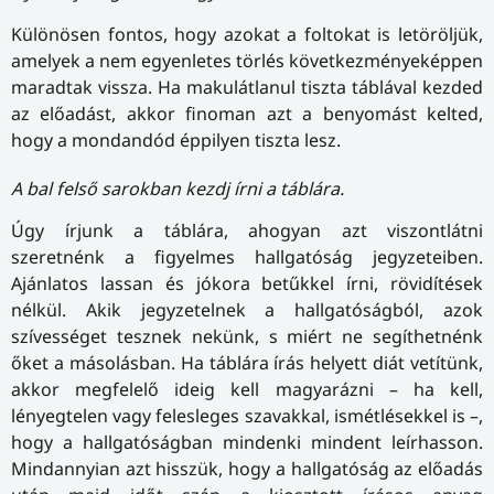
Különösen fontos, hogy azokat a foltokat is letöröljük,
amelyek a nem egyenletes törlés következményeképpen
maradtak vissza. Ha makulátlanul tiszta táblával kezded
az előadást, akkor finoman azt a benyomást kelted,
hogy a mondandód éppilyen tiszta lesz.
A bal felső sarokban kezdj írni a táblára.
Úgy írjunk a táblára, ahogyan azt viszontlátni
szeretnénk a figyelmes hallgatóság jegyzeteiben.
Ajánlatos lassan és jókora betűkkel írni, rövidítések
nélkül. Akik jegyzetelnek a hallgatóságból, azok
szívességet tesznek nekünk, s miért ne segíthetnénk
őket a másolásban. Ha táblára írás helyett diát vetítünk,
akkor megfelelő ideig kell magyarázni – ha kell,
lényegtelen vagy felesleges szavakkal, ismétlésekkel is –,
hogy a hallgatóságban mindenki mindent leírhasson.
Mindannyian azt hisszük, hogy a hallgatóság az előadás