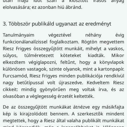
után majd időt szán a kiosztott írásos anyag
elolvasására; ez azonban hiú ábránd.
3. Többször publikáld ugyanazt az eredményt
Tanulmányaim végeztével néhány évig
funkcionálanalízissel foglalkoztam. Rögtön megvettem
Riesz Frigyes össze­gyűj­tött munkáit, mihelyt a vaskos,
súlyos, túlméretezett köteteket kiadták. Mikor
elkezdtem végiglapozni, feltűnt, hogy a könyvlapok
különösen vastagok, szinte olyanok, mint a kartonpapír.
Furcsamód, Riesz Frigyes minden publikációja rendkívül
nagy betűtípussal volt újraszedve. Kedveltem Riesz
cikkeit: mindig gyönyörűen meg voltak írva, és az
olvasóban a véglegesség érzetét keltették.
De az összegyűjtött munkákat átnézve egy másikfajta
kép is kirajzolódott bennem. A szerkesztők mindent
megtettek, hogy a Riesz által valaha publikált munkákat