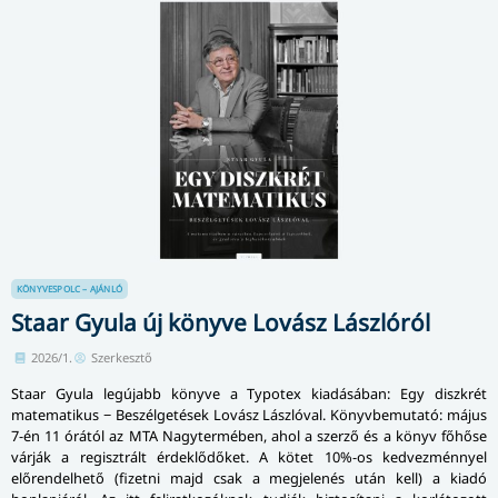
KÖNYVESPOLC – AJÁNLÓ
Staar Gyula új könyve Lovász Lászlóról
2026/1.
Szerkesztő
Staar Gyula legújabb könyve a Typotex kiadásában: Egy diszkrét
matematikus − Beszélgetések Lovász Lászlóval. Könyvbemutató: május
7-én 11 órától az MTA Nagytermében, ahol a szerző és a könyv főhőse
várják a regisztrált érdeklődőket. A kötet 10%-os kedvezménnyel
előrendelhető (fizetni majd csak a megjelenés után kell) a kiadó