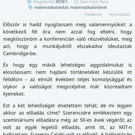
Megjelenés:
2018/1.
Gian-Carlo Rota
matematikatanítás
,
matematikatörténet
Facebook
Nyomtatás
Először is hadd nyugtassam meg valamennyiüket: a
következő fél óra nem azzal fog eltelni, hogy
megköszönöm a konferencián való részvételüket, meg
azt, hogy a munkájuktól elszakadva ideutaztak
Cambridge-be.
És hogy egy másik lehetséges aggodalmukat is
eloszlassam: nem hajdani történeteket készülök itt
felidézni – az elmúlt években teljes komolysággal és
olykor a valóságot megszépítve már közreadtam
ilyeneket.
Ezt a két lehetőséget elvetettem tehát; de mi legyen
akkor az előadás címe? Szerencsére emlékeztem egy
sze­mi­ná­ri­u­mi előadásra még az 50-es évek végéről; az
volt az egyik legelső előadás, amit itt, az MIT-n
hallgattam. Eugenio Calabi volt az előadó. A hallgatóság