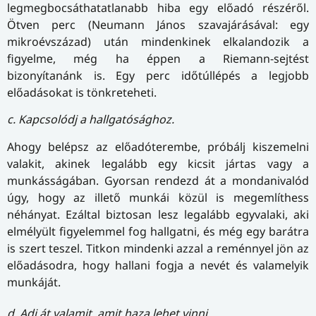
legmegbocsáthatatlanabb hiba egy előadó részéről.
Ötven perc (Neumann János szavajárásával: egy
mikroévszázad) után mindenkinek elkalandozik a
figyelme, még ha éppen a Riemann-sejtést
bizonyítanánk is. Egy perc időtúllépés a legjobb
előadásokat is tönkreteheti.
c. Kapcsolódj a hallgatósághoz.
Ahogy belépsz az előadóterembe, próbálj kiszemelni
valakit, akinek legalább egy kicsit jártas vagy a
munkásságában. Gyorsan rendezd át a mondanivalód
úgy, hogy az illető munkái közül is megemlíthess
néhányat. Ezáltal biztosan lesz legalább egyvalaki, aki
elmélyült figyelemmel fog hallgatni, és még egy barátra
is szert teszel. Titkon mindenki azzal a reménnyel jön az
előadásodra, hogy hallani fogja a nevét és valamelyik
munkáját.
d. Adj át valamit, amit haza lehet vinni.