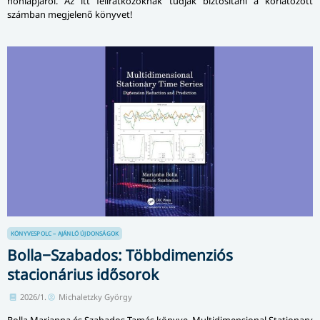
honlapjáról. Az itt feliratkozóknak tudják biztosítani a korlátozott
számban megjelenő könyvet!
KÖNYVESPOLC – AJÁNLÓ
ÚJDONSÁGOK
Bolla−Szabados: Többdimenziós
stacionárius idősorok
2026/1.
Michaletzky György
Bolla Marianna és Szabados Tamás könyve, Multidimensional Stationary