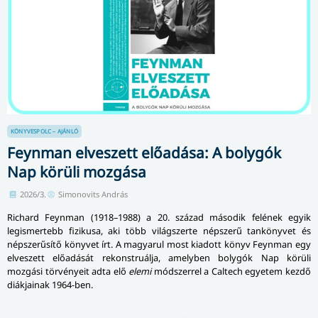
KÖNYVESPOLC – AJÁNLÓ
Feynman elveszett előadása: A bolygók
Nap körüli mozgása
2026/3.
Simonovits András
Richard Feynman (1918–1988) a 20. század második felének egyik
legismertebb fizikusa, aki több világszerte népszerű tankönyvet és
népszerűsítő könyvet írt. A magyarul most kiadott könyv Feynman egy
elveszett előadását rekonstruálja, amelyben bolygók Nap körüli
mozgási törvényeit adta elő
elemi
módszerrel a Caltech egyetem kezdő
diákjainak 1964-ben.