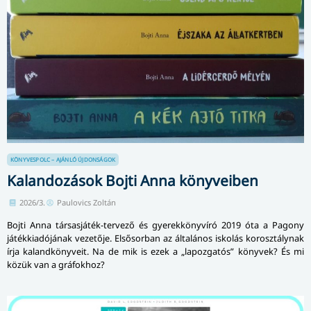
KÖNYVESPOLC – AJÁNLÓ
ÚJDONSÁGOK
Kalandozások Bojti Anna könyveiben
2026/3.
Paulovics Zoltán
Bojti Anna társasjáték-tervező és gyerekkönyvíró 2019 óta a Pagony
játékkiadójának vezetője. Elsősorban az általános iskolás korosztálynak
írja kalandkönyveit. Na de mik is ezek a „lapozgatós” könyvek? És mi
közük van a gráfokhoz?