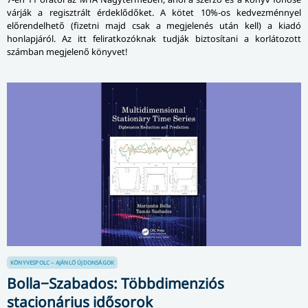
várják a regisztrált érdeklődőket. A kötet 10%-os kedvezménnyel
előrendelhető (fizetni majd csak a megjelenés után kell) a kiadó
honlapjáról. Az itt feliratkozóknak tudják biztosítani a korlátozott
számban megjelenő könyvet!
KÖNYVESPOLC – AJÁNLÓ
ÚJDONSÁGOK
Bolla−Szabados: Többdimenziós
stacionárius idősorok