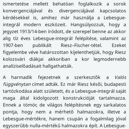
ismertetése mellett behatóan foglalkozik a sorok
konvergenciájával és divergenciájával kapcsolatos
kérdésekkel is, amihez már használja a Lebesgue-
integrál modern eszközeit. Hangsúlyozzuk, hogy a
jegyzet 1913/14-ben íródott, de szerepel benne az akkor
alig tíz éves Lebesgue-integrál felépítése, valamint az
1907-ben publikált Riesz–Fischer-tétel. Ezeket
figyelembe véve határozottan kijelenthetjük, hogy Riesz
kolozsvári diákjai akkoriban a kor legmodernebb
analíziselőadásait hallgathatták.
A harmadik fejezetnek a szerkesztők a
Valós
függvénytan
címet adták. Ez már Riesz késői, budapesti
tartózkodása alatt született, és a Lebesgue-integrál saját
maga által kidolgozott konstrukcióját tartalmazza.
Ennek a tömör, de világos felépítésnek egy sarkalatos
pontja, hogy nem a mérhető halmazokra, illetve a
Lebesgue-mértékre, hanem csupán a fogalmilag jóval
egyszerűbb nulla-mértékű halmazokra épít. A Lebesgue-