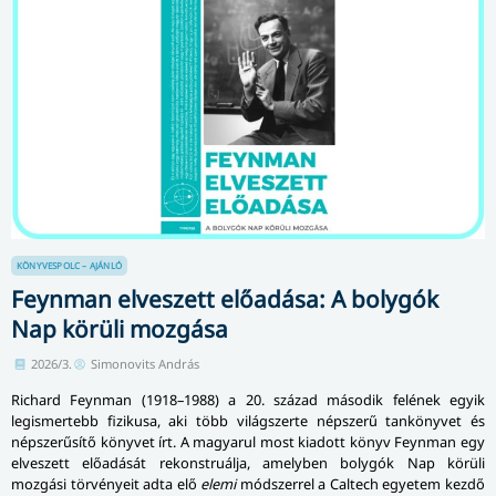
KÖNYVESPOLC – AJÁNLÓ
Feynman elveszett előadása: A bolygók
Nap körüli mozgása
2026/3.
Simonovits András
Richard Feynman (1918–1988) a 20. század második felének egyik
legismertebb fizikusa, aki több világszerte népszerű tankönyvet és
népszerűsítő könyvet írt. A magyarul most kiadott könyv Feynman egy
elveszett előadását rekonstruálja, amelyben bolygók Nap körüli
mozgási törvényeit adta elő
elemi
módszerrel a Caltech egyetem kezdő