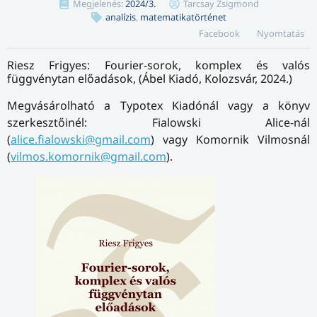
Megjelenés:
2024/3.
Tarcsay Zsigmond
analízis
,
matematikatörténet
Facebook
Nyomtatás
Riesz Frigyes: Fourier-sorok, komplex és valós
függvénytan előadások, (Ábel Kiadó, Kolozsvár, 2024.)
Megvásárolható a Typotex Kiadónál vagy a könyv
szerkesztőinél: Fialowski Alice-nál
(
alice.fialowski@gmail.com
) vagy Komornik Vilmosnál
(
vil
mos.komornik@gmail.com
).