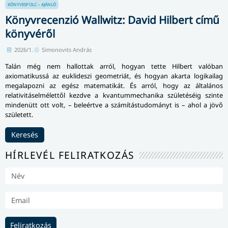
KÖNYVESPOLC – AJÁNLÓ
Könyvrecenzió Wallwitz: David Hilbert című
könyvéről
2026/1.
Simonovits András
Talán még nem hallottak arról, hogyan tette Hilbert valóban
axiomatikussá az euklideszi geometriát, és hogyan akarta logikailag
megalapozni az egész matematikát. És arról, hogy az általános
relativitáselmélettől kezdve a kvantummechanika születéséig szinte
mindenütt ott volt, – beleértve a számítástudományt is – ahol a jövő
született.
Keresés
HÍRLEVÉL FELIRATKOZÁS
Feliratkozás