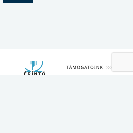
TÁMOGATÓINK
Az
Érintő Elektronikus Matematikai
Lapok
a HUN-REN Rényi Alfréd
Matematikai Kutatóintézet és a
Bolyai János Matematikai Társulat
közös online folyóirata.
Kapcsolat
Szerkesztőség
Leírás szerzőknek
Bejelentkezés
Adatkezelés
Szerzői jogok
Minden jog fenntartva. © 2026 ematlap.hu