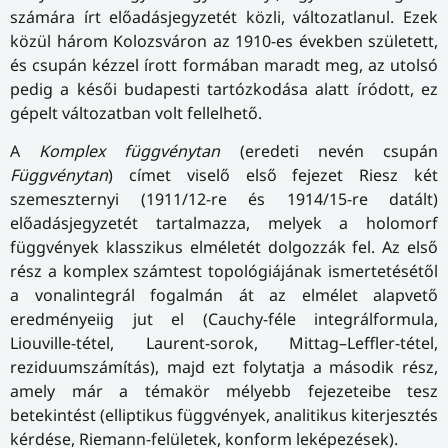
számára írt előadásjegyzetét közli, változatlanul. Ezek
közül három Kolozsváron az 1910-es években született,
és csupán kézzel írott formában maradt meg, az utolsó
pedig a késői budapesti tartózkodása alatt íródott, ez
gépelt változatban volt fellelhető.
A
Komplex függvénytan
(eredeti nevén csupán
Függvénytan
) címet viselő első fejezet Riesz két
szemeszternyi (1911/12-re és 1914/15-re datált)
előadásjegyzetét tartalmazza, melyek a holomorf
függvények klasszikus elméletét dolgozzák fel. Az első
rész a komplex számtest topológiájának ismertetésétől
a vonalintegrál fogalmán át az elmélet alapvető
eredményeiig jut el (Cauchy-féle integrálformula,
Liouville-tétel, Laurent-sorok, Mittag–Leffler-tétel,
reziduumszámítás), majd ezt folytatja a második rész,
amely már a témakör mélyebb fejezeteibe tesz
betekintést (elliptikus függvények, analitikus kiterjesztés
kérdése, Riemann-felületek, konform leképezések).