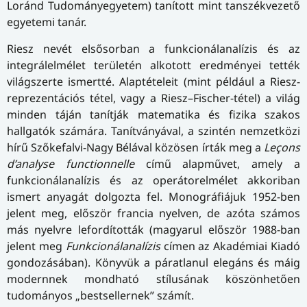
Loránd Tudományegyetem) tanított mint tanszékvezető
egyetemi tanár.
Riesz nevét elsősorban a funkcionálanalízis és az
integrálelmélet területén alkotott eredményei tették
világszerte ismertté. Alaptételeit (mint például a Riesz-
reprezentációs tétel, vagy a Riesz–Fischer-tétel) a világ
minden táján tanítják matematika és fizika szakos
hallgatók számára. Tanítványával, a szintén nemzetközi
hírű Szőkefalvi-Nagy Bélával közösen írták meg a
Leçons
d’analyse functionnelle
című alapművet, amely a
funkcionálanalízis és az operátorelmélet akkoriban
ismert anyagát dolgozta fel. Monográfiájuk 1952-ben
jelent meg, először francia nyelven, de azóta számos
más nyelvre lefordították (magyarul először 1988-ban
jelent meg
Funkcionálanalízis
címen az Akadémiai Kiadó
gondozásában). Könyvük a páratlanul elegáns és máig
modernnek mondható stílusának köszönhetően
tudományos „bestsellernek” számít.