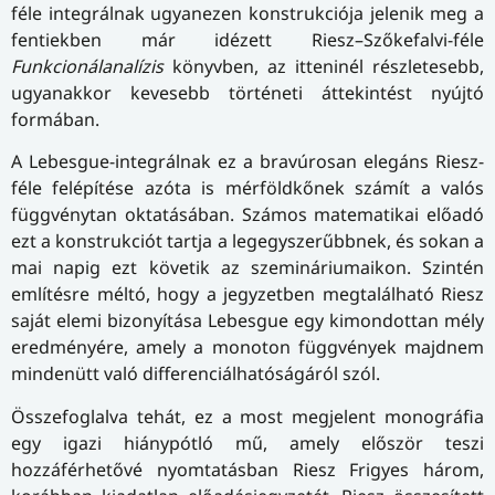
féle integrálnak ugyanezen konstrukciója jelenik meg a
fentiekben már idézett Riesz–Szőkefalvi-féle
Funkcionálanalízis
könyvben, az itteninél részletesebb,
ugyanakkor kevesebb történeti áttekintést nyújtó
formában.
A Lebesgue-integrálnak ez a bravúrosan elegáns Riesz-
féle felépítése azóta is mérföldkőnek számít a valós
függvénytan oktatásában. Számos matematikai előadó
ezt a konstrukciót tartja a legegyszerűbbnek, és sokan a
mai napig ezt követik az szemináriumaikon. Szintén
említésre méltó, hogy a jegyzetben megtalálható Riesz
saját elemi bizonyítása Lebesgue egy kimondottan mély
eredményére, amely a monoton függvények majdnem
mindenütt való differenciálhatóságáról szól.
Összefoglalva tehát, ez a most megjelent monográfia
egy igazi hiánypótló mű, amely először teszi
hozzáférhetővé nyomtatásban Riesz Frigyes három,