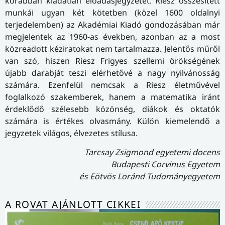
korábban kiadatlan előadásjegyzetét. Riesz összesített
munkái ugyan két kötetben (közel 1600 oldalnyi
terjedelemben) az Akadémiai Kiadó gondozásában már
megjelentek az 1960-as években, azonban az a most
közreadott kéziratokat nem tartalmazza. Jelentős műről
van szó, hiszen Riesz Frigyes szellemi örökségének
újabb darabját teszi elérhetővé a nagy nyilvánosság
számára. Ezenfelül nemcsak a Riesz életművével
foglalkozó szakemberek, hanem a matematika iránt
érdeklődő szélesebb közönség, diákok és oktatók
számára is értékes olvasmány. Külön kiemelendő a
jegyzetek világos, élvezetes stílusa.
Tarcsay Zsigmond egyetemi docens
Budapesti Corvinus Egyetem
és Eötvös Loránd Tudományegyetem
A ROVAT AJÁNLOTT CIKKEI