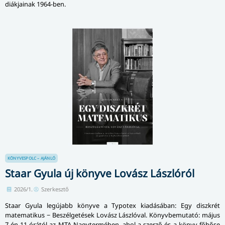
diákjainak 1964-ben.
KÖNYVESPOLC – AJÁNLÓ
Staar Gyula új könyve Lovász Lászlóról
2026/1.
Szerkesztő
Staar Gyula legújabb könyve a Typotex kiadásában: Egy diszkrét
matematikus − Beszélgetések Lovász Lászlóval. Könyvbemutató: május
7-én 11 órától az MTA Nagytermében, ahol a szerző és a könyv főhőse