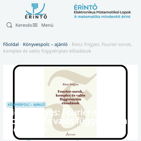
Keresés
Menü
Főoldal
-
Könyvespolc – ajánló
-
Riesz Frigyes: Fourier-sorok,
komplex és valós függvénytan előadások
KÖNYVESPOLC – AJÁNLÓ
Riesz Frigyes: Fourier-sorok,
komplex és valós függvénytan
előadások