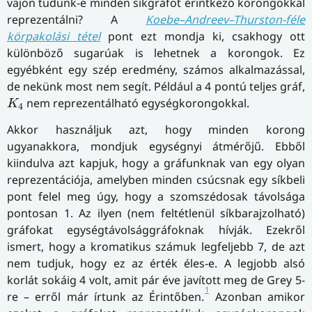
vajon tudunk-e minden síkgráfot érintkező korongokkal
reprezentálni? A
Koebe–Andreev–Thurston-féle
körpakolási tétel
pont ezt mondja ki, csakhogy ott
különböző sugarúak is lehetnek a korongok. Ez
egyébként egy szép eredmény, számos alkalmazással,
de nekünk most nem segít. Például a 4 pontú teljes gráf,
K
4
nem reprezentálható egységkorongokkal.
K
4
Akkor használjuk azt, hogy minden korong
ugyanakkora, mondjuk egységnyi átmérőjű. Ebből
kiindulva azt kapjuk, hogy a gráfunknak van egy olyan
reprezentációja, amelyben minden csúcsnak egy síkbeli
pont felel meg úgy, hogy a szomszédosak távolsága
pontosan 1. Az ilyen (nem feltétlenül síkbarajzolható)
gráfokat egységtávolsággráfoknak hívják. Ezekről
ismert, hogy a kromatikus számuk legfeljebb 7, de azt
nem tudjuk, hogy ez az érték éles-e. A legjobb alsó
korlát sokáig 4 volt, amit pár éve javított meg de Grey 5-
1
re – erről már írtunk az Érintőben.
Azonban amikor