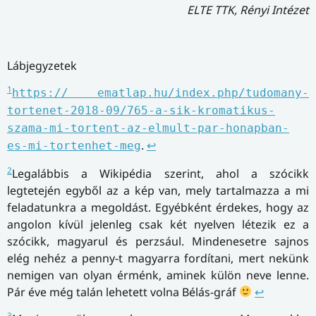
ELTE TTK, Rényi Intézet
Lábjegyzetek
1
https:// ematlap.hu/index.php/tudomany-
tortenet-2018-09/765-a-sik-kromatikus-
szama-mi-tortent-az-elmult-par-honapban-
.
↩
es-mi-tortenhet-meg
2
Legalábbis a Wikipédia szerint, ahol a szócikk
legtetején egyből az a kép van, mely tartalmazza a mi
feladatunkra a megoldást. Egyébként érdekes, hogy az
angolon kívül jelenleg csak két nyelven létezik ez a
szócikk, magyarul és perzsául. Mindenesetre sajnos
elég nehéz a penny-t magyarra fordítani, mert nekünk
nemigen van olyan érménk, aminek külön neve lenne.
Pár éve még talán lehetett volna Bélás-gráf
↩
3