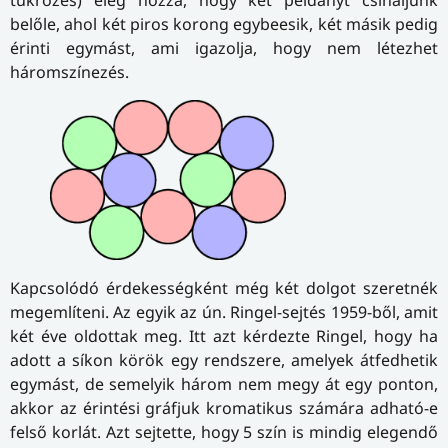
tükrözés) elég hozzá, hogy két példányt csináljunk
belőle, ahol két piros korong egybeesik, két másik pedig
érinti egymást, ami igazolja, hogy nem létezhet
háromszínezés.
Kapcsolódó érdekességként még két dolgot szeretnék
megemlíteni. Az egyik az ún. Ringel-sejtés 1959-ből, amit
két éve oldottak meg. Itt azt kérdezte Ringel, hogy ha
adott a síkon körök egy rendszere, amelyek átfedhetik
egymást, de semelyik három nem megy át egy ponton,
akkor az érintési gráfjuk kromatikus számára adható-e
felső korlát. Azt sejtette, hogy 5 szín is mindig elegendő