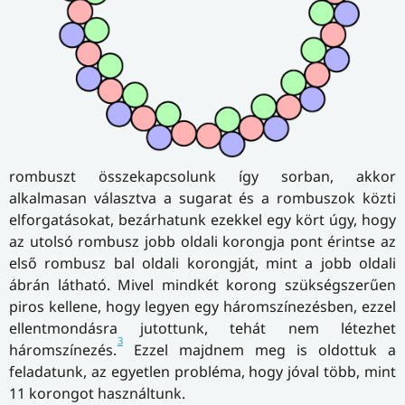
rombuszt összekapcsolunk így sorban, akkor
alkalmasan választva a sugarat és a rombuszok közti
elforgatásokat, bezárhatunk ezekkel egy kört úgy, hogy
az utolsó rombusz jobb oldali korongja pont érintse az
első rombusz bal oldali korongját, mint a jobb oldali
ábrán látható. Mivel mindkét korong szükségszerűen
piros kellene, hogy legyen egy háromszínezésben, ezzel
ellentmondásra jutottunk, tehát nem létezhet
3
háromszínezés.
Ezzel majdnem meg is oldottuk a
feladatunk, az egyetlen probléma, hogy jóval több, mint
11 korongot használtunk.