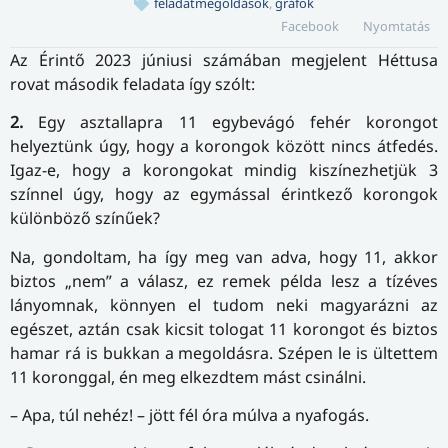
feladatmegoldások
,
gráfok
Facebook
Nyomtatás
Az Érintő 2023 júniusi számában megjelent Héttusa
rovat második feladata így szólt:
2.
Egy asztallapra 11 egybevágó fehér korongot
helyeztünk úgy, hogy a korongok között nincs átfedés.
Igaz-e, hogy a korongokat mindig kiszínezhetjük 3
színnel úgy, hogy az egymással érintkező korongok
különböző színűek?
Na, gondoltam, ha így meg van adva, hogy 11, akkor
biztos „nem” a válasz, ez remek példa lesz a tízéves
lányomnak, könnyen el tudom neki magyarázni az
egészet, aztán csak kicsit tologat 11 korongot és biztos
hamar rá is bukkan a megoldásra. Szépen le is ültettem
11 koronggal, én meg elkezdtem mást csinálni.
– Apa, túl nehéz! – jött fél óra múlva a nyafogás.