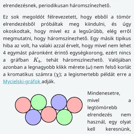
elrendezésnek, periodikusan háromszínezhető.
Ez sok megoldót félrevezetett, hogy ebből a tömör
elrendezésből próbáltak meg kiindulni, és úgy
okoskodtak, hogy mivel ez a legsűrűbb, elég erről
megmutatni, hogy háromszínezhető. Egy másik tipikus
hiba az volt, ha valaki azzal érvelt, hogy mivel nem lehet
4 egymást páronként érintő egységkorong, ezért nincs
K
4
a gráfban
, tehát háromszínezhető. Valójában
K
4
ω
azonban a legnagyobb klikk mérete (
) nem felső korlát
ω
χ
a kromatikus számra (
); a legismertebb példát erre a
χ
Mycielski-gráfok
adják.
Mindenesetre,
mivel a
legtömörebb
elrendezés nem
használ, egy olyat
kell keresnünk,