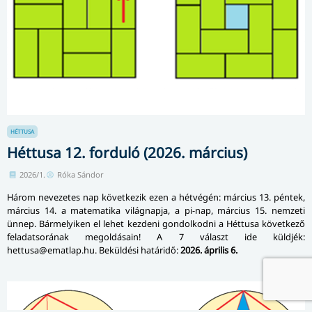
HÉTTUSA
Héttusa 12. forduló (2026. március)
2026/1.
Róka Sándor
Három nevezetes nap következik ezen a hétvégén: március 13. péntek,
március 14. a matematika világnapja, a pi-nap, március 15. nemzeti
ünnep. Bármelyiken el lehet kezdeni gondolkodni a Héttusa következő
feladatsorának megoldásain! A 7 választ ide küldjék:
hettusa@ematlap.hu. Beküldési határidő:
2026. április 6.