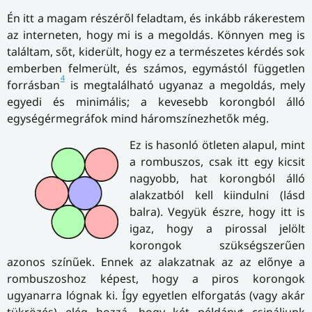
Én itt a magam részéről feladtam, és inkább rákerestem
az interneten, hogy mi is a megoldás. Könnyen meg is
találtam, sőt, kiderült, hogy ez a természetes kérdés sok
emberben felmerült, és számos, egymástól független
4
forrásban
is megtalálható ugyanaz a megoldás, mely
egyedi és minimális; a kevesebb korongból álló
egységérmegráfok mind háromszínezhetők még.
Ez is hasonló ötleten alapul, mint
a rombuszos, csak itt egy kicsit
nagyobb, hat korongból álló
alakzatból kell kiindulni (lásd
balra). Vegyük észre, hogy itt is
igaz, hogy a pirossal jelölt
korongok szükségszerűen
azonos színűek. Ennek az alakzatnak az az előnye a
rombuszoshoz képest, hogy a piros korongok
ugyanarra lógnak ki. Így egyetlen elforgatás (vagy akár