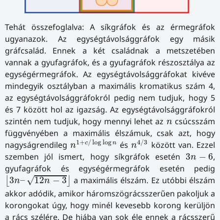
Tehát összefoglalva: A síkgráfok és az érmegráfok
ugyanazok. Az egységtávolsággráfok egy másik
gráfcsalád. Ennek a két családnak a metszetében
vannak a gyufagráfok, és a gyufagráfok részosztálya az
egységérmegráfok. Az egységtávolsággráfokat kivéve
mindegyik osztályban a maximális kromatikus szám 4,
az egységtávolsággráfokról pedig nem tudjuk, hogy 5
és 7 között hol az igazság. Az egységtávolsággráfokról
n
szintén nem tudjuk, hogy mennyi lehet az
csúcsszám
n
függvényében a maximális élszámuk, csak azt, hogy
n
1
+
c
/
log
log
n
n
4
/
3
1
+
/
log
log
4
/
3
c
n
nagyságrendileg
és
között van. Ezzel
n
n
3
n
−
6
szemben jól ismert, hogy síkgráfok esetén
3
−
6
,
n
gyufagráfok és egységérmegráfok esetén pedig
⌊
3
n
–
12
n
−
3
⌋
√
3
–
12
−
3
a maximális élszám. Ez utóbbi élszám
⌊
⌋
n
n
akkor adódik, amikor háromszögrácsszerűen pakoljuk a
korongokat úgy, hogy minél kevesebb korong kerüljön
a rács szélére. De hiába van sok éle ennek a rácsszerű