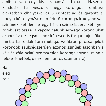
amiben van egy kis szabadsági fokunk. Hasznos
kiindulás, ha veszünk négy korongot rombusz
alakzatban elhelyezve; ez 5 érintést ad és garantálja,
hogy a két egymást nem érintő korongnak ugyanolyan
színűnek kell lennie egy háromszínezésben. Két ilyen
rombuszt össze is kapcsolhatunk egy-egy korongjukat
azonosítva, és egymáshoz képest el is forgathatjuk őket,
mint a bal oldali ábra mutatja. Az ábrán pirossal jelölt
korongok szükségszerűen azonos színűek (azonban a
kék és zöld színű szomszédos korongok színei mindig
felcserélhetőek, de ez nem fontos számunkra).
Ha
elég
sok