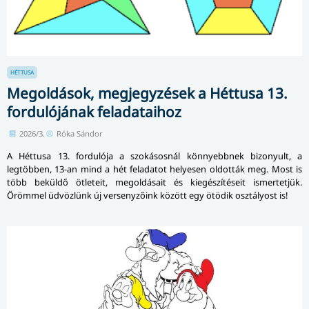
HÉTTUSA
Megoldások, megjegyzések a Héttusa 13.
fordulójának feladataihoz
2026/3.
Róka Sándor
A Héttusa 13. fordulója a szokásosnál könnyebbnek bizonyult, a
legtöbben, 13-an mind a hét feladatot helyesen oldották meg. Most is
több beküldő ötleteit, megoldásait és kiegészítéseit ismertetjük.
Örömmel üdvözlünk új versenyzőink között egy ötödik osztályost is!