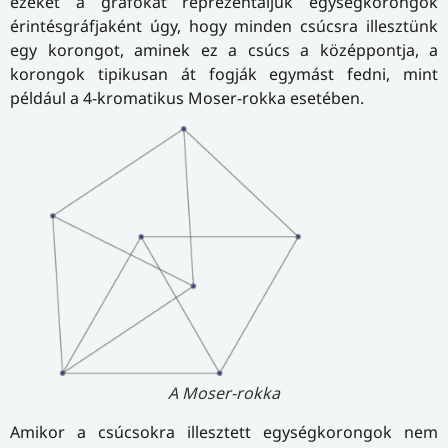
ezeket a gráfokat reprezentáljuk egységkorongok
érintésgráfjaként úgy, hogy minden csúcsra illesztünk
egy korongot, aminek ez a csúcs a középpontja, a
korongok tipikusan át fogják egymást fedni, mint
például a 4-kromatikus Moser-rokka esetében.
A Moser-rokka
Amikor a csúcsokra illesztett egységkorongok nem