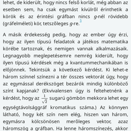
lehet, de kiderült, hogy nincs felső korlát, még abban az
esetben sem, ha csak egymást kívülről érinthetik a
g
körök és az érintési gráfban nincs
-nél rövidebb
g
5
g
(gráfelméleti) kör, tetszőleges
-re.
g
A másik érdekesség pedig, hogy az ember úgy érzi,
hogy az ilyen típusú feladatok a játékos matematika
körébe tartoznak, és nemigen vannak alkalmazásaik.
Legnagyobb meglepetésemre nemrég kiderült, hogy
ilyen típusú kérdések még a kvantummechanikában is
előjönnek. Tekintsük a következő kérdést. Ki lehet-e
három színnel színezni a tér összes vektorát úgy, hogy
az egymással derékszöget bezárók mindig különböző
színt kapjanak? (Ekvivalensen úgy is feltehetnénk a
1
2
1
kérdést, hogy az
sugarú gömbön mekkora lehet egy
√
2
egységtávolsággráf kromatikus száma.) Az könnyen
látható, hogy két szín nem elég, hiszen van három,
egymásra kölcsönösen merőleges vektor, azaz
háromszög a gráfban. Ha lenne háromszínezés, akkor