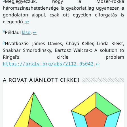
Megjegyezzük, hogy a Moser-rokka
háromszínezhetetlensége is gyakorlatilag ugyanezen a
gondolaton alapul, csak ott egyetlen elforgatás is
elegendő.
↩
4
Például
lásd
.
↩
5
Hivatkozás: James Davies, Chaya Keller, Linda Kleist,
Shakhar Smorodinsky, Bartosz Walczak: A solution to
Ringel’s circle problem
.
↩
https://arxiv.org/abs/2112.05042
A ROVAT AJÁNLOTT CIKKEI