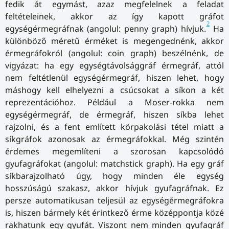
fedik át egymást, azaz megfelelnek a feladat
feltételeinek, akkor az így kapott gráfot
2
egységérmegráfnak (angolul: penny graph) hívjuk.
Ha
különböző méretű érméket is megengednénk, akkor
érmegráfokról (angolul: coin graph) beszélnénk, de
vigyázat: ha egy egységtávolsággráf érmegráf, attól
nem feltétlenül egységérmegráf, hiszen lehet, hogy
máshogy kell elhelyezni a csúcsokat a síkon a két
reprezentációhoz. Például a Moser-rokka nem
egységérmegráf, de érmegráf, hiszen síkba lehet
rajzolni, és a fent említett körpakolási tétel miatt a
síkgráfok azonosak az érmegráfokkal. Még szintén
érdemes megemlíteni a szorosan kapcsolódó
gyufagráfokat (angolul: matchstick graph). Ha egy gráf
síkbarajzolható úgy, hogy minden éle egység
hosszúságú szakasz, akkor hívjuk gyufagráfnak. Ez
persze automatikusan teljesül az egységérmegráfokra
is, hiszen bármely két érintkező érme középpontja közé
rakhatunk egy gyufát. Viszont nem minden gyufagráf