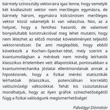
bármely színosztály vektoraira igaz lenne, hogy semelyik
két kiválasztott vektor nem merőleges egymásra, de
bármely három, egymásra kölcsönösen merőleges
vektor közül valamelyik ki van választva. Nos, az a
helyzet, hogy a fentihez hasonló, de valamivel
bonyolultabb konstrukcióval meg lehet mutatni, hogy
nem létezhet az előző mondat követelményeit teljesítő
vektorrendszer. De ami meglepőbb, hogy ebből
következik a Kochen–Specker-tétel, mely szerint a
kvantumvilágban a mérések nem mindig leírhatók
klasszikus értelemben vett állapotokkal, pontosabban a
kvantummechanika jóslatai ellentmondanak annak a
hipotézisnek, hogy a fizikai mérési statisztikák
leírhatóak (klasszikus, potenciálisan korrelált)
valószínűségi változókkal. Tehát kis csúsztatással
mondhatjuk, hogy az ilyen gráfok színezhetőségétől
függ a fizikai valóságunk megismerhetősége!
Pálvölgyi Dömötör