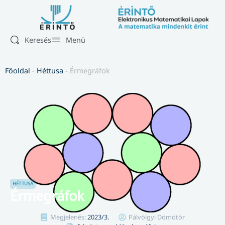
Keresés
Menü
Főoldal
-
Héttusa
-
Érmegráfok
HÉTTUSA
Érmegráfok
Megjelenés:
2023/3.
Pálvölgyi Dömötör