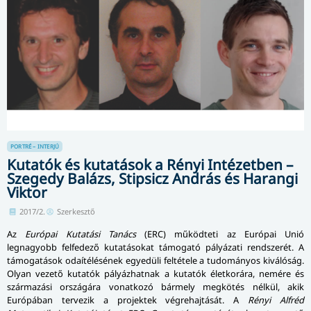
PORTRÉ – INTERJÚ
Kutatók és kutatások a Rényi Intézetben –
Szegedy Balázs, Stipsicz András és Harangi
Viktor
2017/2.
Szerkesztő
Az
Európai Kutatási Tanács
(ERC) működteti az Európai Unió
legnagyobb felfedező kutatásokat támogató pályázati rendszerét. A
támogatások odaítélésének egyedüli feltétele a tudományos kiválóság.
Olyan vezető kutatók pályázhatnak a kutatók életkorára, nemére és
származási or­szá­gá­ra vonatkozó bármely megkötés nélkül, akik
Európában tervezik a projektek vég­re­haj­tá­sát. A
Rényi Alfréd