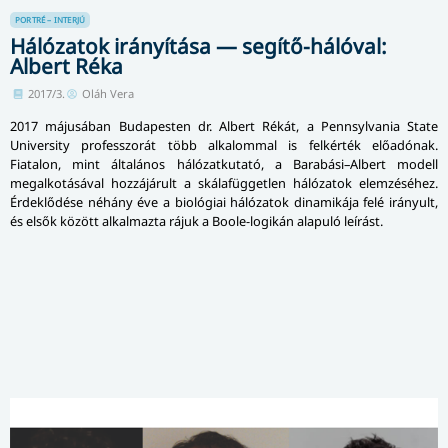
PORTRÉ – INTERJÚ
Hálózatok irányítása — segítő-hálóval:
Albert Réka
2017/3.
Oláh Vera
2017 májusában Budapesten dr. Albert Rékát, a Pennsylvania State
University professzorát több alkalommal is felkérték előadónak.
Fiatalon, mint általános há­ló­zat­ku­ta­tó, a Barabási–Albert modell
megalkotásával hozzájárult a ská­la­füg­get­len hálózatok elemzéséhez.
Érdeklődése néhány éve a biológiai hálózatok dinamikája felé irányult,
és elsők között alkalmazta rájuk a Boole-logikán alapuló leírást.