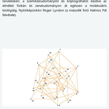
területeken: a számítástudománytól és kriptográfiától kezdve az
elméleti fizikán és zenetudományon át egészen a molekuláris
biológiáig. Nyitóképünkön Roger Lyndon (a második fotó Halmos Pál
felvétele).