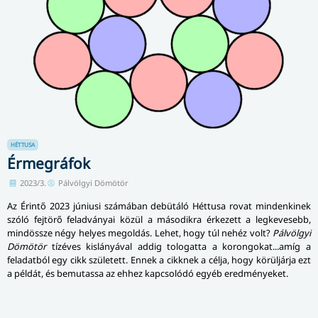
HÉTTUSA
Érmegráfok
2023/3.
Pálvölgyi Dömötör
Az Érintő 2023 júniusi számában debütáló Héttusa rovat mindenkinek
szóló fejtörő feladványai közül a másodikra érkezett a legkevesebb,
mindössze négy helyes megoldás. Lehet, hogy túl nehéz volt?
Pálvölgyi
Dömötör
tízéves kislányával addig tologatta a korongokat...amíg a
feladatból egy cikk született. Ennek a cikknek a célja, hogy körüljárja ezt
a példát, és bemutassa az ehhez kapcsolódó egyéb eredményeket.