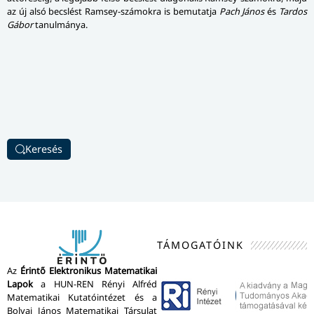
az új alsó becslést Ramsey-számokra is bemutatja
Pach János
és
Tardos
Gábor
tanulmánya.
Keresés
TÁMOGATÓINK
Az
Érintő Elektronikus Matematikai
Lapok
a HUN-REN Rényi Alfréd
Matematikai Kutatóintézet és a
Bolyai János Matematikai Társulat