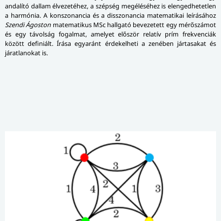
andalító dallam élvezetéhez, a szépség megéléséhez is elengedhetetlen
a harmónia. A konszonancia és a disszonancia matematikai leírásához
Szendi Ágoston
matematikus MSc hallgató bevezetett egy mérőszámot
és egy távolság fogalmat, amelyet először relatív prím frekvenciák
között definiált. Írása egyaránt érdekelheti a zenében jártasakat és
járatlanokat is.