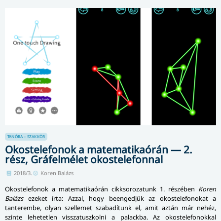
TANÓRA – SZAKKÖR
Okostelefonok a matematikaórán — 2.
rész, Gráfelmélet okostelefonnal
2018/3.
Koren Balázs
Okostelefonok a ma­te­ma­ti­ka­órán cikksorozatunk 1. részében
Koren
Balázs
ezeket írta: Azzal, hogy beengedjük az okostelefonokat a
tanterembe, olyan szellemet szabadítunk el, amit aztán már nehéz,
szinte lehetetlen visszatuszkolni a palackba. Az okos­te­le­fo­nok­kal