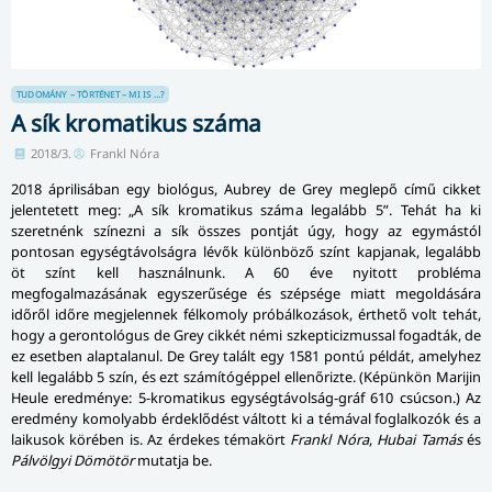
TUDOMÁNY – TÖRTÉNET – MI IS ...?
A sík kromatikus száma
2018/3.
Frankl Nóra
2018 áprilisában egy biológus, Aubrey de Grey meglepő című cikket
jelentetett meg: „A sík kromatikus száma legalább 5”. Tehát ha ki
szeretnénk színezni a sík összes pontját úgy, hogy az egymástól
pontosan egységtávolságra lévők különböző színt kapjanak, legalább
öt színt kell használnunk. A 60 éve nyitott probléma
megfogalmazásának egyszerűsége és szépsége miatt megoldására
időről időre megjelennek félkomoly próbálkozások, érthető volt tehát,
hogy a gerontológus de Grey cikkét némi szkepticizmussal fogadták, de
ez esetben alaptalanul. De Grey talált egy 1581 pontú példát, amelyhez
kell legalább 5 szín, és ezt számítógéppel ellenőrizte. (Képünkön Marijin
Heule eredménye: 5-kromatikus egységtávolság-gráf 610 csúcson.) Az
eredmény komolyabb érdeklődést váltott ki a témával foglalkozók és a
laikusok körében is. Az érdekes témakört
Frankl Nóra
,
Hubai Tamás
és
Pálvölgyi Dömötör
mutatja be.