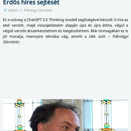
Erdős híres sejtését
2026/2.
Pálvölgyi Dömötör
Ez a szöveg a ChatGPT 5.5 Thinking modell segítségével készült: ő írta az
első verziót, majd visszajelzéseim alapján újra és újra átírta, végül a
végső verziót átszerkesztettem és kiegészítettem. Már önmagában ez is
jól mutatja, mennyire témába vág, amiről a cikk szól. –
Pálvölgyi
Dömötör
.