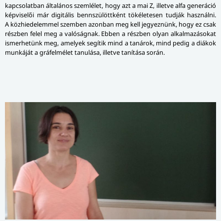
kapcsolatban általános szemlélet, hogy azt a mai Z, illetve alfa generáció
képviselői már digitális benn­szü­lött­ként tökéletesen tudják hasz­nál­ni.
A közhiedelemmel szemben azonban meg kell jegyeznünk, hogy ez csak
részben felel meg a valóságnak. Ebben a részben olyan alkalmazásokat
ismerhetünk meg, amelyek segítik mind a tanárok, mind pedig a diákok
munkáját a gráfelmélet tanulása, illetve tanítása során.