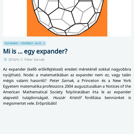
TUDOMÁNY – TÖRTÉNET – MI IS ...?
Mi is … egy expander?
2016/4.
Peter Sarnak
Az expander (kellő erőkifejtéssel) eredeti méreténél sokkal nagyobbra
nyújtható. Node: a matematikában az expander nem ez, vagy talán
mégis valami hasonló?
Peter Sarnak
, a Princeton és a New York
Egyetem matematika professzora 2004 augusztusában a Notices of the
American Mathematical Society folyóiratában írta le az expander
alapvető tulajdonságait.
Huszár Kristóf
fordítása bennünket is
megismertet vele. Erőpróbáló!