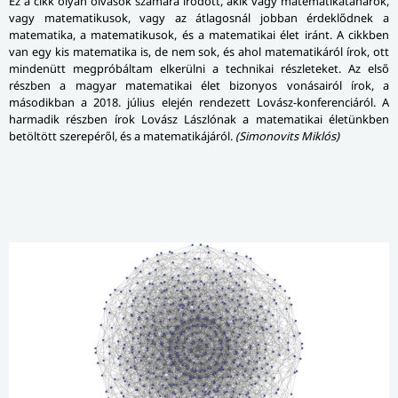
Ez a cikk olyan olvasók számára íródott, akik vagy matematikatanárok,
vagy matematikusok, vagy az átlagosnál jobban érdeklődnek a
matematika, a matematikusok, és a matematikai élet iránt. A cikkben
van egy kis matematika is, de nem sok, és ahol matematikáról írok, ott
mindenütt megpróbáltam elkerülni a technikai részleteket. Az első
részben a magyar matematikai élet bizonyos vonásairól írok, a
másodikban a 2018. július elején rendezett Lovász-konferenciáról. A
harmadik részben írok Lovász Lászlónak a matematikai életünkben
betöltött szerepéről, és a matematikájáról.
(Simonovits Miklós)