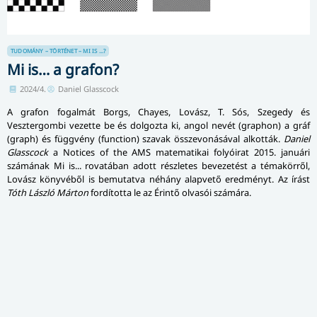
TUDOMÁNY – TÖRTÉNET – MI IS ...?
Mi is… a grafon?
2024/4.
Daniel Glasscock
A grafon fogalmát Borgs, Chayes, Lovász, T. Sós, Szegedy és
Vesztergombi vezette be és dolgozta ki, angol nevét (graphon) a gráf
(graph) és függvény (function) szavak összevonásával alkották.
Daniel
Glasscock
a Notices of the AMS matematikai folyóirat 2015. januári
számának Mi is... rovatában adott részletes bevezetést a témakörről,
Lovász könyvéből is bemutatva néhány alapvető eredményt. Az írást
Tóth László Márton
fordította le az
Érintő olvasói számára
.