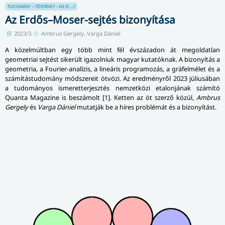
TUDOMÁNY – TÖRTÉNET – MI IS ...?
Az Erdős–Moser-sejtés bizonyítása
2023/3.
Ambrus Gergely, Varga Dániel
A közelmúltban egy több mint fél évszázadon át megoldatlan
geometriai sejtést sikerült igazolniuk magyar kutatóknak. A bizonyítás a
geometria, a Fourier-analízis, a lineáris programozás, a gráfelmélet és a
számítástudomány módszereit ötvözi. Az eredményről 2023 júliusában
a tudományos ismeretterjesztés nemzetközi etalonjának számító
Quanta Magazine is beszámolt [1]. Ketten az öt szerző közül,
Ambrus
Gergely
és
Varga Dániel
mutatják be a híres problémát és a bizonyítást.