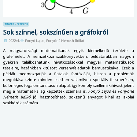
TANÓRA – SZAKKÖR
Sok színnel, sokszínűen a gráfokról
2022/4.
Fonyó Lajos, Fonyóné Németh Ildikó
A magyarországi matematikának egyik kiemelkedő területe a
gráfelmélet. A nemzetközi szak­köny­vek­ben, példatárakban nagyon
gyakran talál­koz­ha­tunk hivatkozásokkal magyar ma­te­ma­ti­ku­sok
tételeire, hazánkban kitűzött versenyfeladatok bemutatásával. Ezek a
példák megmozgatják a fiatalok fantáziáját, hiszen a problémák
megoldása szinte minden esetben valamilyen speciális felismerésen,
különleges fogalomtársításon alapul, így komoly szellemi kihívást jelent
még a matematikailag képzettek számára is.
Fonyó Lajos
és
Fonyóné
Németh Ildikó
jól hasznosítható, sokszínű anyagot kínál az iskolai
szakkörök számára.