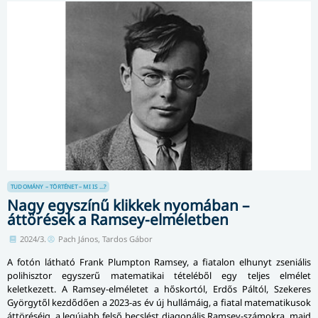
TUDOMÁNY – TÖRTÉNET – MI IS ...?
Nagy egyszínű klikkek nyomában –
áttörések a Ramsey-elméletben
2024/3.
Pach János, Tardos Gábor
A fotón látható Frank Plumpton Ramsey, a fiatalon elhunyt zseniális
polihisztor egyszerű matematikai tételéből egy teljes elmélet
keletkezett. A Ramsey-elméletet a hőskortól, Erdős Páltól, Szekeres
Györgytől kezdődően a 2023-as év új hullámáig, a fiatal matematikusok
áttöréséig, a legújabb felső becslést diagonális Ramsey-számokra, majd