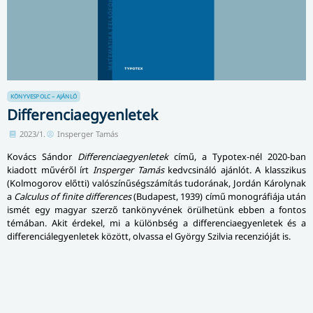
KÖNYVESPOLC – AJÁNLÓ
Differenciaegyenletek
2023/1.
Insperger Tamás
Kovács Sándor
Differenciaegyenletek
című, a Typotex-nél 2020-ban
kiadott művéről írt
Insperger Tamás
kedvcsináló ajánlót. A klasszikus
(Kolmogorov előtti) valószínűségszámítás tudorának, Jordán Károlynak
a
Calculus of finite differences
(Budapest, 1939) című monográfiája után
ismét egy magyar szerző tankönyvének örülhetünk ebben a fontos
témában. Akit érdekel, mi a különbség a differenciaegyenletek és a
differenciálegyenletek között, olvassa el György Szilvia recenzióját is.