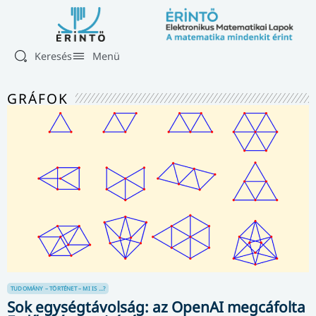
Keresés
Menü
GRÁFOK
TUDOMÁNY – TÖRTÉNET – MI IS ...?
Sok egységtávolság: az OpenAI megcáfolta