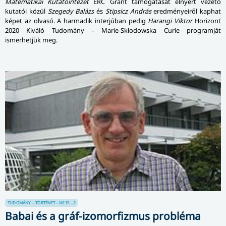
Matematikai Kutatóintézet
ERC Grant támogatását elnyert vezető
kutatói közül
Szegedy Balázs
és
Stipsicz András
eredményeiről kaphat
képet az olvasó. A harmadik interjúban pedig
Harangi Viktor
Horizont
2020 Kiváló Tudomány – Marie-Skłodowska Curie programját
ismerhetjük meg.
TUDOMÁNY – TÖRTÉNET – MI IS ...?
Babai és a gráf-izomorfizmus probléma