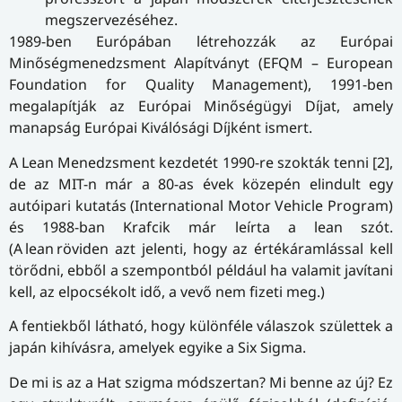
meg­szer­ve­zé­sé­hez.
1989-ben Európában létrehozzák az Európai
Minőségmenedzsment Alapítványt (EFQM – European
Foundation for Quality Management), 1991-ben
megalapítják az Európai Minőségügyi Díjat, amely
manapság Európai Kiválósági Díjként ismert.
A Lean Menedzsment kezdetét 1990-re szokták tenni [2],
de az MIT-n már a 80-as évek közepén elindult egy
autóipari kutatás (International Motor Vehicle Program)
és 1988-ban Krafcik már leírta a lean szót.
(A lean röviden azt jelenti, hogy az értékáramlással kell
törődni, ebből a szempontból például ha valamit javítani
kell, az elpocsékolt idő, a vevő nem fizeti meg.)
A fentiekből látható, hogy különféle válaszok születtek a
japán kihívásra, amelyek egyike a Six Sigma.
De mi is az a Hat szigma módszertan? Mi benne az új? Ez