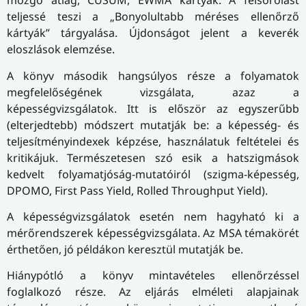
mozgó átlag, CUSUM, EWMA kártyák. A felsorolást
teljessé teszi a „Bonyolultabb méréses ellenőrző
kártyák” tárgyalása. Újdonságot jelent a keverék
eloszlások elemzése.
A könyv második hangsúlyos része a folyamatok
megfelelőségének vizsgálata, azaz a
képességvizsgálatok. Itt is először az egyszerűbb
(elterjedtebb) módszert mutatják be: a képesség- és
teljesítményindexek képzése, használatuk feltételei és
kritikájuk. Természetesen szó esik a hatszigmások
kedvelt folyamatjóság-mutatóiról (szigma-képesség,
DPOMO, First Pass Yield, Rolled Throughput Yield).
A képességvizsgálatok esetén nem hagyható ki a
mérőrendszerek képességvizsgálata. Az MSA témakörét
érthetően, jó példákon keresztül mutatják be.
Hiánypótló a könyv mintavételes ellenőrzéssel
foglalkozó része. Az eljárás elméleti alapjainak