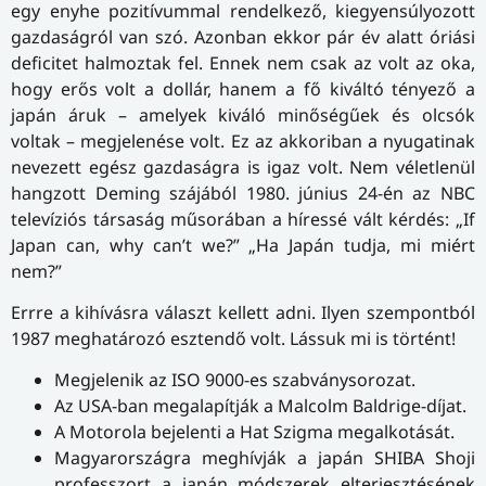
egy enyhe pozitívummal rendelkező, kiegyensúlyozott
gazdaságról van szó. Azonban ekkor pár év alatt óriási
deficitet halmoztak fel. Ennek nem csak az volt az oka,
hogy erős volt a dollár, hanem a fő kiváltó tényező a
japán áruk – amelyek kiváló minőségűek és olcsók
voltak – megjelenése volt. Ez az akkoriban a nyugatinak
nevezett egész gazdaságra is igaz volt. Nem véletlenül
hangzott Deming szájából 1980. június 24-én az NBC
televíziós társaság műsorában a híressé vált kérdés: „If
Japan can, why can’t we?” „Ha Japán tudja, mi miért
nem?”
Errre a kihívásra választ kellett adni. Ilyen szempontból
1987 meghatározó esztendő volt. Lássuk mi is történt!
Megjelenik az ISO 9000-es szabványsorozat.
Az USA-ban megalapítják a Malcolm Baldrige-díjat.
A Motorola bejelenti a Hat Szigma megalkotását.
Magyarországra meghívják a japán SHIBA Shoji
professzort a japán módszerek elterjesztésének