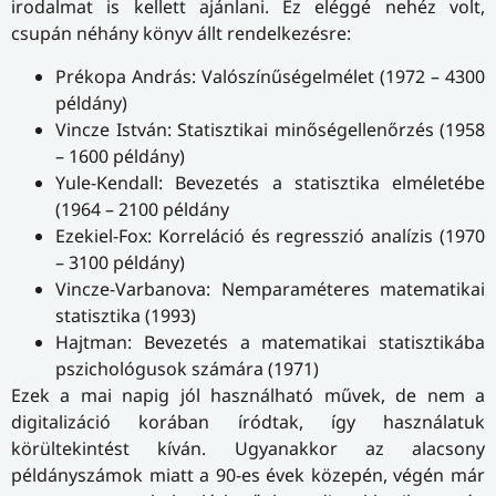
irodalmat is kellett ajánlani. Ez eléggé nehéz volt,
csupán néhány könyv állt rendelkezésre:
Prékopa András: Valószínűségelmélet (1972 – 4300
pél­dány)
Vincze István: Statisztikai minőségellenőrzés (1958
– 1600 példány)
Yule-Kendall: Bevezetés a statisztika elméletébe
(1964 – 2100 példány
Ezekiel-Fox: Korreláció és regresszió analízis (1970
– 3100 példány)
Vincze-Varbanova: Nemparaméteres matematikai
statisztika (1993)
Hajtman: Bevezetés a matematikai statisztikába
pszichológusok számára (1971)
Ezek a mai napig jól használható művek, de nem a
digitalizáció korában íródtak, így használatuk
körültekintést kíván. Ugyanakkor az alacsony
példányszámok miatt a 90-es évek közepén, végén már