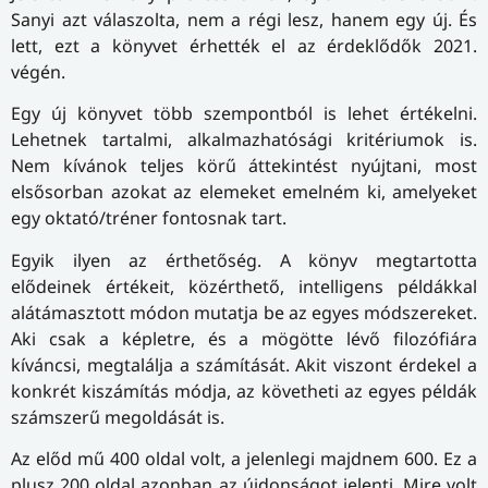
Sanyi azt válaszolta, nem a régi lesz, hanem egy új. És
lett, ezt a könyvet érhették el az érdeklődők 2021.
végén.
Egy új könyvet több szempontból is lehet értékelni.
Lehetnek tartalmi, alkalmazhatósági kritériumok is.
Nem kívánok teljes körű áttekintést nyújtani, most
elsősorban azokat az elemeket emelném ki, amelyeket
egy oktató/tréner fontosnak tart.
Egyik ilyen az érthetőség. A könyv megtartotta
elődeinek értékeit, közérthető, intelligens példákkal
alátámasztott módon mutatja be az egyes módszereket.
Aki csak a képletre, és a mögötte lévő filozófiára
kíváncsi, megtalálja a számítását. Akit viszont érdekel a
konkrét kiszámítás módja, az követheti az egyes példák
számszerű megoldását is.
Az előd mű 400 oldal volt, a jelenlegi majdnem 600. Ez a
plusz 200 oldal azonban az újdonságot jelenti. Mire volt