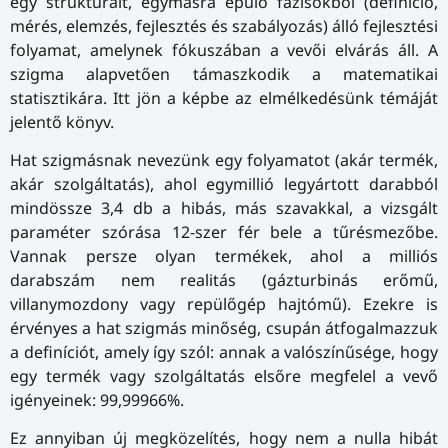
egy strukturált, egymásra épülő fázisokból (definíció,
mérés, elemzés, fejlesztés és szabályozás) álló fejlesztési
folyamat, amelynek fókuszában a vevői elvárás áll. A
szigma alapvetően támaszkodik a matematikai
statisztikára. Itt jön a képbe az elmélkedésünk témáját
jelentő könyv.
Hat szigmásnak nevezünk egy folyamatot (akár termék,
akár szolgáltatás), ahol egymillió legyártott darabból
mindössze 3,4 db a hibás, más szavakkal, a vizsgált
paraméter szórása 12-szer fér bele a tűrésmezőbe.
Vannak persze olyan termékek, ahol a milliós
darabszám nem realitás (gázturbinás erőmű,
villanymozdony vagy repülőgép hajtómű). Ezekre is
érvényes a hat szigmás minőség, csupán átfogalmazzuk
a definíciót, amely így szól: annak a valószínűsége, hogy
egy termék vagy szolgáltatás elsőre megfelel a vevő
igényeinek: 99,99966%.
Ez annyiban új megközelítés, hogy nem a nulla hibát