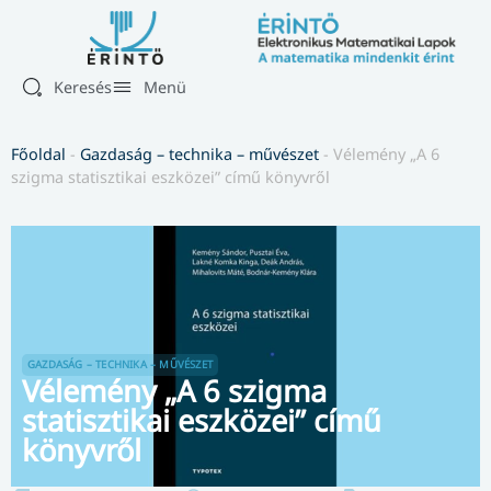
Keresés
Menü
Főoldal
-
Gazdaság – technika – művészet
-
Vélemény „A 6
szigma statisztikai eszközei” című könyvről
GAZDASÁG – TECHNIKA – MŰVÉSZET
Vélemény „A 6 szigma
statisztikai eszközei” című
könyvről