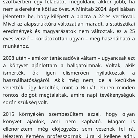
szoftverben egy feladatot megoldani, akkor jobb, ha
nem a derekára köti az övet. A Mini­tab 2024. áprilisában
jelentette be, hogy kilépett a piacra a 22-es verzióval.
Mivel az alapstruktúra változatlan maradt, a statisztikai
eredmények és magya­rá­za­tok nem változtak, ez a 25
éves verzió – korlátozottan ugyan – még használható a
munkához.
2008 után – amikor tanácsadóvá váltam – ugyancsak ezt
a könyvet ajánlottam a hallgatóimnak. Voltak, akik
ismerték, ők igen elismerően nyilatkoztak a
használhatóságáról. Akik még nem, de a kezükbe
vehették, úgy kezelték, mint a Bibliát, ebben minden
fontos dolgot megtaláltak, amire napi tevékenységük
során szükség volt.
2015 környékén szembesültem azzal, hogy olyan
könyvet ajánlok, ami nem kapható. Magam is
ellenőriztem, még előjegyzést sem vesznek fel rá.
Jeleztem Kemény professzornak, újra ki kellene adni.