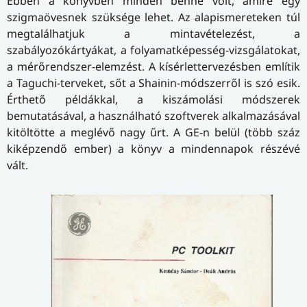
Ebben a könyvben minden benne volt, amire egy
szigmaövesnek szüksége lehet. Az alapismereteken túl
megtalálhatjuk a minta­vé­te­le­zést, a
szabályozókártyákat, a folyamatképesség-vizsgálatokat,
a mérőrendszer-elemzést. A kísérlettervezésben említik
a Taguchi-terveket, sőt a Shainin-módszerről is szó esik.
Érthető példákkal, a kiszámolási módszerek
bemutatásával, a használható szoftverek alkalmazásával
kitöltötte a meglévő nagy űrt. A GE-n belül (több száz
kiképzendő ember) a könyv a mindennapok részévé
vált.