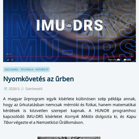
GAZDASÁG – TECHNIKA – MŰVÉSZET
Nyomkövetés az űrben
2026/3.
Szerkesztő
A magyar űrprogram egyik kísérlete különösen szép példája annak,
hogy az űrkutatásban nemcsak mérnöki és fizikai, hanem matematikai
kérdések is közvetlen szerepet kapnak. A HUNOR programhoz
kapcsolódó IMU-DRS kísérletet
Kornyik Miklós
dolgozta ki, és
Kapu
Tibor
végezte el a Nemzetközi Űrállomáson.