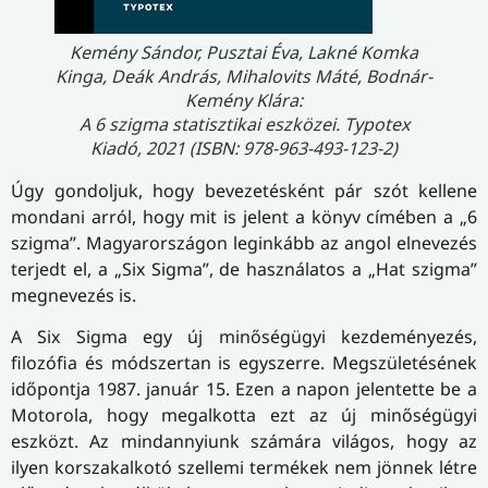
Kemény Sándor, Pusztai Éva, Lakné Komka
Kinga, Deák András, Mihalovits Máté, Bodnár-
Kemény Klára:
A 6 szigma statisztikai eszközei. Typotex
Kiadó, 2021 (ISBN: 978-963-493-123-2)
Úgy gondoljuk, hogy bevezetésként pár szót kellene
mondani arról, hogy mit is jelent a könyv címében a „6
szigma”. Magyarországon leginkább az angol elnevezés
terjedt el, a „Six Sigma”, de használatos a „Hat szigma”
megnevezés is.
A Six Sigma egy új minőségügyi kezdeményezés,
filozófia és módszertan is egyszerre. Megszületésének
időpontja 1987. január 15. Ezen a napon jelentette be a
Motorola, hogy megalkotta ezt az új minőségügyi
eszközt. Az mindannyiunk számára világos, hogy az
ilyen korszakalkotó szellemi termékek nem jönnek létre