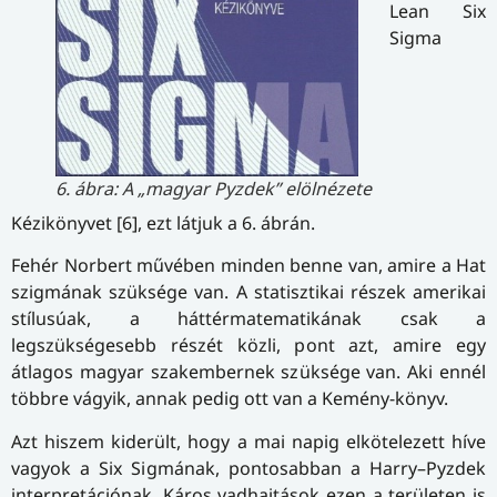
Lean Six
Sigma
6. ábra: A „magyar Pyzdek” elölnézete
Kézikönyvet [6], ezt látjuk a 6. ábrán.
Fehér Norbert művében minden benne van, amire a Hat
szigmának szüksége van. A statisztikai részek amerikai
stílusúak, a háttérmatematikának csak a
legszükségesebb részét közli, pont azt, amire egy
átlagos magyar szak­em­ber­nek szüksége van. Aki ennél
többre vágyik, annak pedig ott van a Kemény-könyv.
Azt hiszem kiderült, hogy a mai napig elkötelezett híve
vagyok a Six Sigmának, pontosabban a Harry–Pyzdek
interpretációnak. Káros vadhajtások ezen a területen is