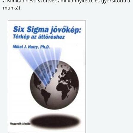
a Minitab nevű szoftver, ami könnyítette és gyorsította a
munkát.