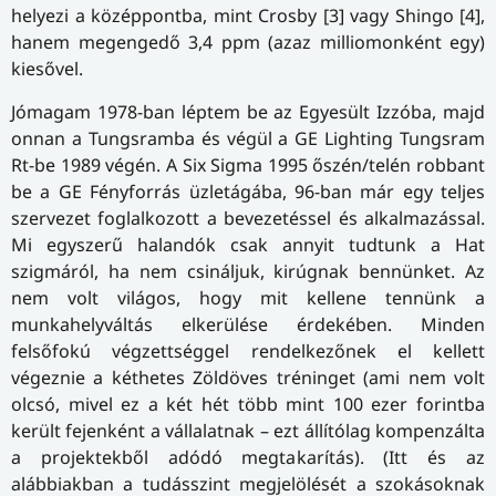
helyezi a középpontba, mint Crosby [3] vagy Shingo [4],
hanem megengedő 3,4 ppm (azaz milliomonként egy)
kiesővel.
Jómagam 1978-ban léptem be az Egyesült Izzóba, majd
onnan a Tungsramba és végül a GE Lighting Tungsram
Rt-be 1989 végén. A Six Sigma 1995 őszén/telén robbant
be a GE Fényforrás üzletágába, 96-ban már egy teljes
szervezet foglalkozott a bevezetéssel és alkalmazással.
Mi egyszerű halandók csak annyit tudtunk a Hat
szigmáról, ha nem csináljuk, kirúgnak bennünket. Az
nem volt világos, hogy mit kellene tennünk a
munkahelyváltás elkerülése érdekében. Minden
felsőfokú végzettséggel rendelkezőnek el kellett
végeznie a kéthetes Zöldöves tréninget (ami nem volt
olcsó, mivel ez a két hét több mint 100 ezer forintba
került fejenként a vállalatnak – ezt állítólag kompenzálta
a projektekből adódó megtakarítás). (Itt és az
alábbiakban a tudásszint megjelölését a szokásoknak