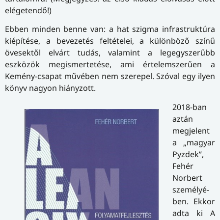
elégetendő!)
Ebben minden benne van: a hat szigma infrastruktúra
kiépítése, a bevezetés feltételei, a különböző színű
övesektől elvárt tudás, valamint a leg­egy­sze­rűbb
eszközök megismertetése, ami értelemszerűen a
Kemény-csapat művében nem szerepel. Szóval egy ilyen
könyv nagyon hiányzott.
2018-ban
aztán
megjelent
a „ma­gyar
Pyzdek”,
Fehér
Norbert
sze­mé­lyé­
ben. Ekkor
adta ki A