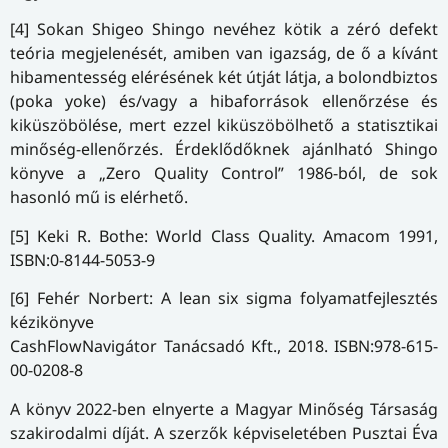
[4] Sokan Shigeo Shingo nevéhez kötik a zéró defekt
teória megjelenését, amiben van igazság, de ő a kívánt
hibamentesség elérésének két útját látja, a bolondbiztos
(poka yoke) és/vagy a hibaforrások ellenőrzése és
kiküszöbölése, mert ezzel kiküszöbölhető a statisztikai
minőség-ellenőrzés. Érdeklődőknek ajánlható Shingo
könyve a „Zero Quality Control” 1986-ból, de sok
hasonló mű is elérhető.
[5] Keki R. Bothe: World Class Quality. Amacom 1991,
ISBN:0-8144-5053-9
[6] Fehér Norbert: A lean six sigma folyamatfejlesztés
kézikönyve
CashFlowNavigátor Tanácsadó Kft., 2018. ISBN:978-615-
00-0208-8
A könyv 2022-ben elnyerte a Magyar Minőség Társaság
szakirodalmi díját. A szerzők képviseletében Pusztai Éva