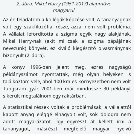
2. ábra: Mikel Harry (1951-2017) alapműve
magyarul
Az én feladatom a kollégák képzése volt. A tananyagnak
volt egy szakfilozófiai része, azzal nem volt probléma.
A vállalat lefor­dí­tot­ta a szigma egyik nagy alakjának,
Mikel Harry-nak (akit mi csak a szigma pápájának
nevezünk) könyvét, ez kiváló kiegészítő olvasmánynak
bizonyult (2. ábra).
A könyv 1996-ban jelent meg, ezres nagyságú
példányszámot nyomtattak, még olyan helyeken is
találkoztam vele, ahol 100 km-es környezetben nem volt
Tungsram gyár. 2001-ben már mindössze 30 példányt
sikerült megtalálnom egy raktárban.
A statisztikai részek voltak a problémásak, a vállalattól
kapott anyag eléggé elnagyolt volt, sok dologra nem
adott magya­rá­za­tot. Így egyrészt át kellett írni a
tananyagot, másrészt megfelelő magyar nyelvű