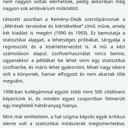
nem nagyon voltak elérhetőek, pedig akkoriban még
nagyon sok antikvárium működött.
Létezett azonban a Kemény–Deák szerzőpárosnak a
„Mérések tervezése és kiértékelése” című műve, amely
két kiadást is megért (1990 és 1993). Ez bemutatja a
statisztikai alapjait, a lehetséges próbákat, tárgyalja a
regressziót és a kísérlettervezést is. A mű a kézi
számoláson alapul, szoftverhasználat nincs benne,
ugyanakkor a példákat be lehet vinni egy statisztikai
szoftverbe, és máris lehet gyakorolni. Mivel nagy sikere
volt a könyvnek, hamar elfogyott és nem akartak tőle
megválni.
1998-ban kollégámmal együtt több mint 500 zöldövest
képeztünk ki, és minden egyes csoportban felmerült
egy megfelelő háttéranyag hiánya.
Mint már említettem, a hat szigma képzés egyik kritikus
eleme volt a statisztikai módszerek megismertetése,