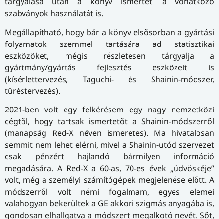
tárgyalása után a könyv ismerteti a vonatkozó
szabványok használatát is.
Megállapítható, hogy bár a könyv elsősorban a gyártási
folyamatok szemmel tartására ad statisztikai
eszközöket, mégis részletesen tárgyalja a
gyártmány/gyártás fejlesztés eszközeit is
(kísérlettervezés, Taguchi- és Shainin-módszer,
tűréstervezés).
2021-ben volt egy felkérésem egy nagy nemzetközi
cégtől, hogy tartsak ismertetőt a Shainin-módszerről
(manapság Red-X néven ismeretes). Ma hivatalosan
semmit nem lehet elérni, mivel a Shainin-utód szervezet
csak pénzért hajlandó bármilyen információ
megadására. A Red-X a 60-as, 70-es évek „üdvöskéje”
volt, még a személyi számítógépek megjelenése előtt. A
módszerről volt némi fogalmam, egyes elemei
valahogyan bekerültek a GE akkori szigmás anyagába is,
gondosan elhallgatva a módszert megalkotó nevét. Sőt,