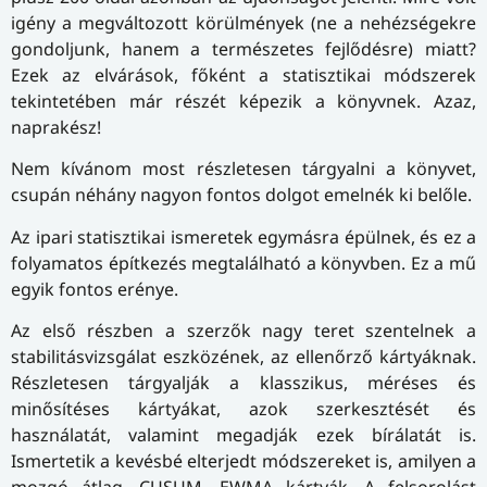
igény a megváltozott körülmények (ne a nehézségekre
gondoljunk, hanem a természetes fejlődésre) miatt?
Ezek az elvárások, főként a statisztikai módszerek
tekintetében már részét képezik a könyvnek. Azaz,
naprakész!
Nem kívánom most részletesen tárgyalni a könyvet,
csupán néhány nagyon fontos dolgot emelnék ki belőle.
Az ipari statisztikai ismeretek egymásra épülnek, és ez a
folyamatos építkezés megtalálható a könyvben. Ez a mű
egyik fontos erénye.
Az első részben a szerzők nagy teret szentelnek a
stabilitásvizsgálat eszközének, az ellenőrző kártyáknak.
Részletesen tárgyalják a klasszikus, méréses és
minősítéses kártyákat, azok szerkesztését és
használatát, valamint megadják ezek bírálatát is.
Ismertetik a kevésbé elterjedt módszereket is, amilyen a