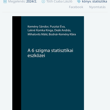
Megjelenés:
2024/2.
Tóth Csaba László
könyv
,
statisztika
Facebook
Nyomtatás