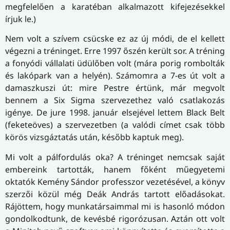
megfelelően a karatéban alkalmazott kifejezésekkel
írjuk le.)
Nem volt a szívem csücske ez az új módi, de el kellett
végezni a tréninget. Erre 1997 őszén került sor. A tréning
a fonyódi vállalati üdülőben volt (mára porig rombolták
és lakópark van a helyén). Számomra a 7-es út volt a
damaszkuszi út: mire Pestre értünk, már megvolt
bennem a Six Sigma szervezethez való csatlakozás
igénye. De jure 1998. január elsejével lettem Black Belt
(feketeöves) a szervezetben (a valódi címet csak több
körös vizsgáztatás után, később kaptuk meg).
Mi volt a pálfordulás oka? A tréninget nemcsak saját
embereink tartották, hanem főként műegyetemi
oktatók Kemény Sándor professzor vezetésével, a könyv
szerzői közül még Deák András tartott előadásokat.
Rájöttem, hogy munkatársaimmal mi is hasonló módon
gondolkodtunk, de kevésbé rigorózusan. Aztán ott volt