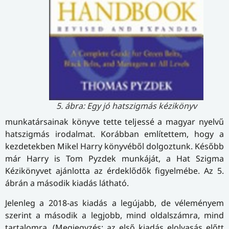
5. ábra: Egy jó hatszigmás kézikönyv
munkatársainak könyve tette teljessé a magyar nyelvű
hatszigmás irodalmat. Korábban említettem, hogy a
kezdetekben Mikel Harry könyvéből dolgoztunk. Később
már Harry is Tom Pyzdek munkáját, a Hat Szigma
Kézikönyvet ajánlotta az érdeklődők figyelmébe. Az 5.
ábrán a második kiadás látható.
Jelenleg a 2018-as kiadás a legújabb, de véleményem
szerint a második a legjobb, mind oldalszámra, mind
tartalomra. (Megjegyzés: az első kiadás elolvasás előtt