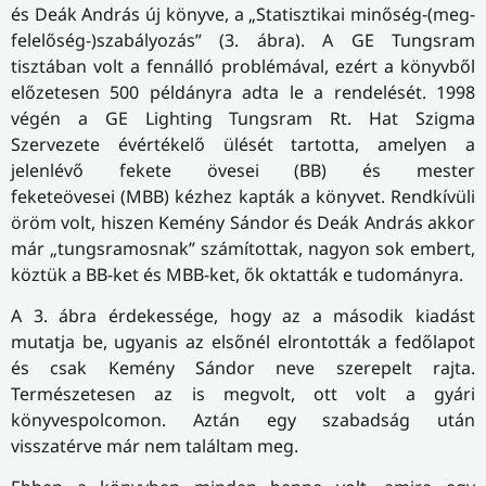
és Deák András új könyve, a „Statisztikai minőség-(meg­
fe­le­lő­ség-)sza­bá­lyo­zás” (3. ábra). A GE Tungsram
tisztában volt a fennálló problémával, ezért a könyvből
előzetesen 500 példányra adta le a rendelését. 1998
végén a GE Lighting Tungsram Rt. Hat Szigma
Szervezete évértékelő ülését tartotta, amelyen a
jelenlévő fekete övesei (BB) és mester
feketeövesei (MBB) kézhez kapták a könyvet. Rendkívüli
öröm volt, hiszen Kemény Sándor és Deák András akkor
már „tungsramosnak” számítottak, nagyon sok embert,
köztük a BB-ket és MBB-ket, ők oktatták e tudományra.
A 3. ábra érdekessége, hogy az a második kiadást
mutatja be, ugyanis az elsőnél elrontották a fedőlapot
és csak Kemény Sándor neve szerepelt rajta.
Természetesen az is megvolt, ott volt a gyári
könyvespolcomon. Aztán egy szabadság után
visszatérve már nem találtam meg.