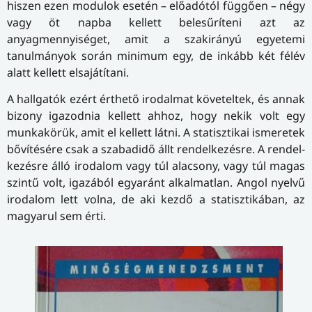
hiszen ezen modulok esetén – előadótól függően – négy
vagy öt napba kellett belesűríteni azt az
anyagmennyiséget, amit a szakirányú egyetemi
tanulmányok során minimum egy, de inkább két félév
alatt kellett elsajátítani.
A hallgatók ezért érthető irodalmat követeltek, és annak
bizony igazodnia kellett ahhoz, hogy nekik volt egy
munkakörük, amit el kellett látni. A sta­tisz­ti­kai ismeretek
bővítésére csak a szabadidő állt rendelkezésre. A ren­del­
ke­zés­re álló irodalom vagy túl alacsony, vagy túl magas
szintű volt, igazából egyaránt alkalmatlan. Angol nyelvű
irodalom lett volna, de aki kezdő a statisztikában, az
magyarul sem érti.