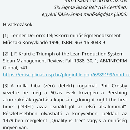
Tóth Csaba László okl. fizikus
Six Sigma Black Belt (GE Certified)
egyéni IIASA-Shiba minőségdíjas (2006)
Hivatkozások:
[1] Tenner-DeToro: Teljeskörű minőségmenedzsment
Műszaki Könyvkiadó 1996, ISBN: 963-16-3043-9
[2] J. F. Krafcik: Triumph of the Lean Production System
Sloan Management Review; Fall 1988; 30, 1; ABI/INFORM
Global, p41
https://edisciplinas.usp.br/pluginfile.php/6889199/mod
[3] A nulla hiba (zéró defekt) fogalmát Phil Crosby
vezette be még a 60-as évek közepén a Pershing
atomrakéták gyártása kapcsán. „doing it right the first
time” (DIRFT) azaz csináld jól az első alkalommal”.
Részletesebben olvasható a könyveiben, például az
1979-ben megjelent „Quality is free” vagyis a minőség
ingyen van.