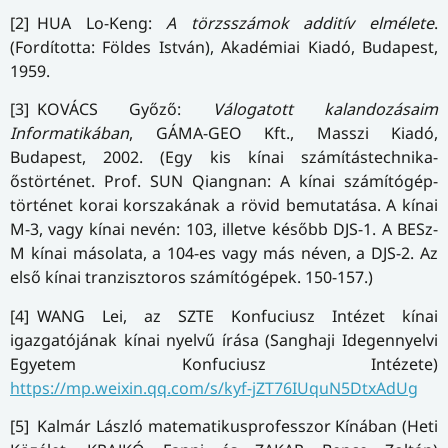
[2] HUA Lo-Keng:
A törzsszámok additív elmélete
.
(Fordította: Földes István), Akadémiai Kiadó, Budapest,
1959.
[3] KOVÁCS Győző:
Válogatott kalandozásaim
Informatikában
, GÁMA-GEO Kft., Masszi Kiadó,
Budapest, 2002. (Egy kis kínai számítástechnika-
őstörténet. Prof. SUN Qiangnan: A kínai számítógép-
történet korai korszakának a rövid bemutatása. A kínai
M-3, vagy kínai nevén: 103, illetve később DJS-1. A BESz-
M kínai másolata, a 104-es vagy más néven, a DJS-2. Az
első kínai tranzisztoros számítógépek. 150-157.)
[4] WANG Lei, az SZTE Konfuciusz Intézet kínai
igazgatójának kínai nyelvű írása (Sanghaji Idegennyelvi
Egyetem Konfuciusz Intézete)
https://mp.weixin.qq.com/s/kyf-jZT76IUquN5DtxAdUg
[5] Kalmár László matematikusprofesszor Kínában (Heti