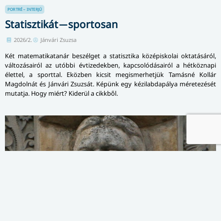
PORTRÉ – INTERJÚ
Statisztikát ̶ sportosan
2026/2.
Jánvári Zsuzsa
Két matematikatanár beszélget a statisztika középiskolai oktatásáról,
változásairól az utóbbi évtizedekben, kapcsolódásairól a hétköznapi
élettel, a sporttal. Eközben kicsit megismerhetjük Tamásné Kollár
Magdolnát és Jánvári Zsuzsát. Képünk egy kézilabdapálya méretezését
mutatja. Hogy miért? Kiderül a cikkből.