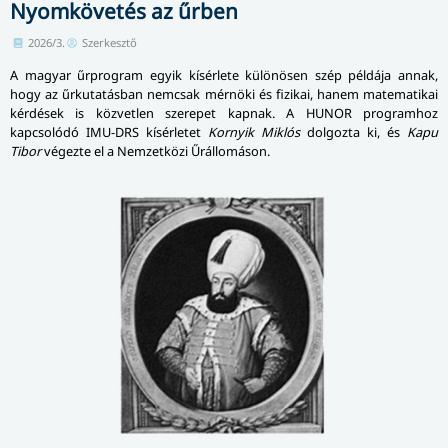
Nyomkövetés az űrben
2026/3.
Szerkesztő
A magyar űrprogram egyik kísérlete különösen szép példája annak,
hogy az űrkutatásban nemcsak mérnöki és fizikai, hanem matematikai
kérdések is közvetlen szerepet kapnak. A HUNOR programhoz
kapcsolódó IMU-DRS kísérletet
Kornyik Miklós
dolgozta ki, és
Kapu
Tibor
végezte el a Nemzetközi Űrállomáson.