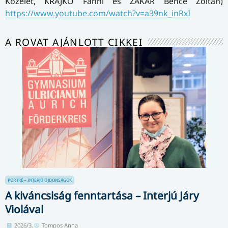
Közélet, KRAJKÓ Fanni és ZAKAR Bence Zoltán)
https://www.youtube.com/watch?v=a39nk_inRxI
A ROVAT AJÁNLOTT CIKKEI
PORTRÉ – INTERJÚ
ÚJDONSÁGOK
A kiváncsiság fenntartása – Interjú Járy
Violával
2026/3.
Tompos Anna