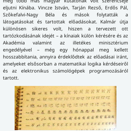
még több más magyar kutatónak volt szerencséje
eljutni Kínába. Vincze István, Tarján Rezső, Erdős Pál,
Szőkefalvi-Nagy Béla és mások folytatták a
látogatásokat és tartottak előadásokat. Kalmár útja
különösen sikeres volt, hiszen a tervezett ott
tartózkodásának idejét – a kínaiak külön kérésére és az
Akadémia valamint az illetékes minisztérium
engedélyével – még egy hónappal meg kellett
hosszabbítania, annyira érdeklődtek az előadásai iránt,
amelyeket elsősorban a matematikai logika kérdéseiről
és az elektronikus számológépek programozásáról
tartott.