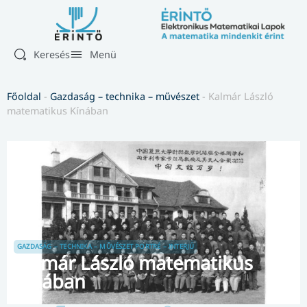
Keresés
Menü
Főoldal
-
Gazdaság – technika – művészet
-
Kalmár László
matematikus Kínában
GAZDASÁG – TECHNIKA – MŰVÉSZET
PORTRÉ – INTERJÚ
Kalmár László matematikus
Kínában