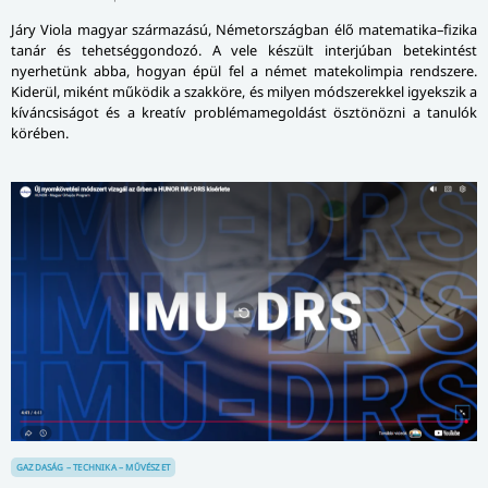
Járy Viola magyar származású, Németországban élő matematika–fizika
tanár és tehetséggondozó. A vele készült interjúban betekintést
nyerhetünk abba, hogyan épül fel a német matekolimpia rendszere.
Kiderül, miként működik a szakköre, és milyen módszerekkel igyekszik a
kíváncsiságot és a kreatív problémamegoldást ösztönözni a tanulók
körében.
GAZDASÁG – TECHNIKA – MŰVÉSZET