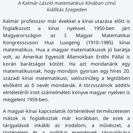
A Kalmár László matematikus Kínában című
kiállítás Szegeden
Kalmár professzor már évekkel a kínai utazása előtt is
foglalkozott a kínai nyelvvel. 1950-ben járt
Magyarországon az I. Magyar Matematikai
Kongresszuson Hua Luogeng (1910–1985) kínai
matematikus. Hua a magyar matematikusok jó barátja
volt, az Amerikai Egyesült Államokban Erdős Pállal is
korán barátságot kötött. Ha azt mondanánk egy
matematikusnak, hogy mondjon gyorsan egy híres 20.
századi kínai matematikust, valószínűleg a legtöbben
elsőként az ő nevét mondanák. A törzsszámok additív
elméletéről írott számelméleti könyve magyar nyelven is
megjelent 1959-ben.
A magyar-kínai kapcsolatok történetével természetesen
mások is foglalkoztak már korábban, de ezek a
tárgyalások inkább az irodalom, a művészet, a
történelem és a politikai események tárgyalására