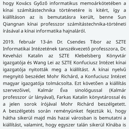
hogy Kovács Győző informatikus memoárkötetében a
kínai számítástechnika történetére is kitért, így a
kiállításon az is bemutatásra került, benne Sun
Qiangnan kínai professzor számítástechnika-történeti
írásával a kínai informatika hajnaláról.
2019. február 13-án Dr. Csendes Tibor az SZTE
Informatikai Intézetének tanszékvezető professzora, Dr.
Keveházi Katalin az SZTE Klebelsberg Könyvtár
igazgatója és Wang Lei az SZTE Konfuciusz Intézet kínai
igazgatója nyitották meg a kiállítást. A kínai nyelvű
megnyitó beszédet Mohr Richárd, a Konfuciusz Intézet
magyar igazgatója tolmácsolta. Ezt követően a kiállítás
szervezőivel, Kalmár Éva sinológussal (Kalmár
professzor úr lányával), Farkas Katalin könyvtárossal és
a jelen sorok írójával Mohr Richárd beszélgetett.
A beszélgetés során reményünket fejeztük ki, hogy
hátha sikerül majd más hazai városban is bemutatni a
kiállítást, valamint, hogy egyszer talán sikerül Kínába is