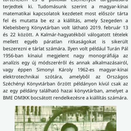
terjedtek ki. Tudomásunk szerint a magyar-kínai
matematikai kapcsolatok kezdeteit most először tárta
fel és mutatta be ez a kiállítás, amely Szegeden a
Klebelsberg Könyvtárban volt látható 2019. február 13
és 22 között. A Kalmár-hagyatékból válogatott tételek
mellett egyéb páratlan ritkaságokat is sikerült
beszerezni e tárlat számára. Ilyen volt például Turán Pál
1956-ban kínaiul megjelent nagy monográfiája az
analízis egy új módszeréről és annak alkalmazásairól,
vagy éppen Simonyi Károly 1962-es magyar-kínai
elektrotechnikai szótára, amelyből az Országos
Széchényi Könyvtárban őrzött példányon kívül csak az
az egy példány található hazai könyvtárban, amelyet a
BME OMIKK bocsátott rendelkezésre a kiállítás számára.