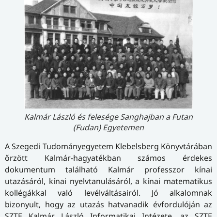
Kalmár László és felesége Sanghajban a Futan
(Fudan) Egyetemen
A Szegedi Tudományegyetem Klebelsberg Könyvtárában
őrzött Kalmár-hagyatékban számos érdekes
dokumentum található Kalmár professzor kínai
utazásáról, kínai nyelvtanulásáról, a kínai matematikus
kollégákkal való levélváltásairól. Jó alkalomnak
bizonyult, hogy az utazás hatvanadik évfordulóján az
SZTE Kalmár László Informatikai Intézete, az SZTE