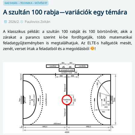
GAZDASÁG – TECHNIKA – MŰVÉSZET
A szultán 100 rabja ̶ variációk egy témára
2026/2.
Paulovics Zoltán
A klasszikus példát: a szultán 100 rabját és 100 börtönőrét, akik a
zárakat a parancs szerint ki-be fordítgatják, több matematikai
feladatgyűjteményben is megtalálhatjuk. Az ELTE-s hallgatók mesét,
zenét, verset írtak a feladatból és a megoldásból
!