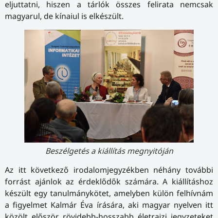
eljuttatni, hiszen a tárlók összes felirata nemcsak
magyarul, de kínaiul is elkészült.
Beszélgetés a kiállítás megnyitóján
Az itt következő irodalomjegyzékben néhány további
forrást ajánlok az érdeklődők számára. A kiállításhoz
készült egy tanulmánykötet, amelyben külön felhívnám
a figyelmet Kalmár Éva írására, aki magyar nyelven itt
közölt először rövidebb-hosszabb életrajzi jegyzeteket