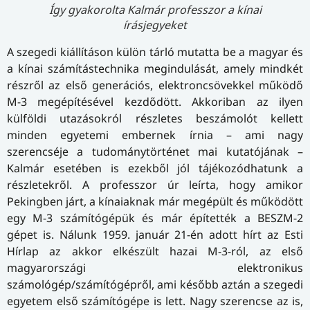
Így gyakorolta Kalmár professzor a kínai
írásjegyeket
A szegedi kiállításon külön tárló mutatta be a magyar és
a kínai számítástechnika megindulását, amely mindkét
részről az első generációs, elektroncsövekkel működő
M-3 megépítésével kezdődött. Akkoriban az ilyen
külföldi utazásokról részletes beszámolót kellett
minden egyetemi embernek írnia – ami nagy
szerencséje a tudománytörténet mai kutatójának –
Kalmár esetében is ezekből jól tájékozódhatunk a
részletekről. A professzor úr leírta, hogy amikor
Pekingben járt, a kínaiaknak már megépült és működött
egy M-3 számítógépük és már építették a BESZM-2
gépet is. Nálunk 1959. január 21-én adott hírt az Esti
Hírlap az akkor elkészült hazai M-3-ról, az első
magyarországi elektronikus
számológép/számítógépről, ami később aztán a szegedi
egyetem első számítógépe is lett. Nagy szerencse az is,