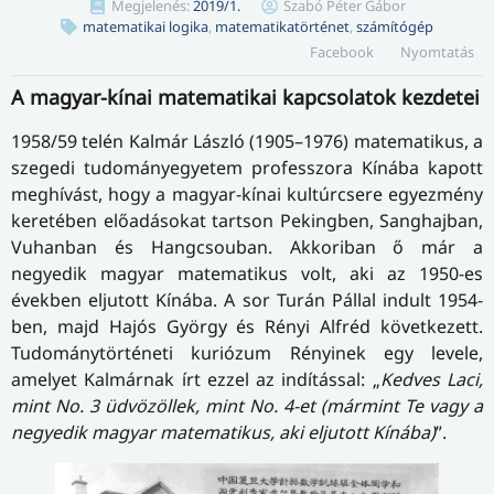
Megjelenés:
2019/1.
Szabó Péter Gábor
matematikai logika
,
matematikatörténet
,
számítógép
Facebook
Nyomtatás
A magyar-kínai matematikai kapcsolatok kezdetei
1958/59 telén Kalmár László (1905–1976) matematikus, a
szegedi tudományegyetem professzora Kínába kapott
meghívást, hogy a magyar-kínai kultúrcsere egyezmény
keretében előadásokat tartson Pekingben, Sanghajban,
Vuhanban és Hangcsouban. Akkoriban ő már a
negyedik magyar matematikus volt, aki az 1950-es
években eljutott Kínába. A sor Turán Pállal indult 1954-
ben, majd Hajós György és Rényi Alfréd következett.
Tudománytörténeti kuriózum Rényinek egy levele,
amelyet Kalmárnak írt ezzel az indítással: „
Kedves Laci,
mint No. 3 üdvözöllek, mint No. 4-et (mármint Te vagy a
negyedik magyar matematikus, aki eljutott Kínába)
”.