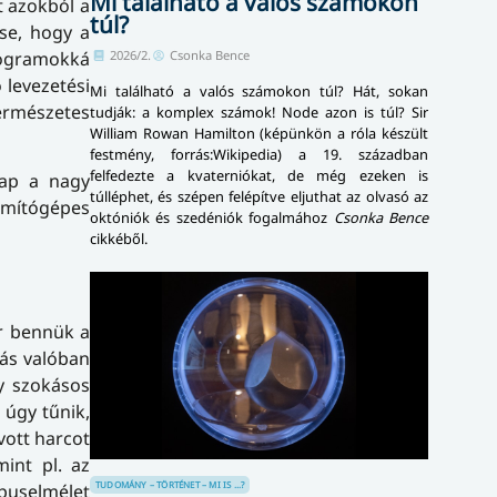
Mi található a valós számokon
t azokból a
túl?
ése, hogy a
2026/2.
Csonka Bence
programokká
 levezetési
Mi található a valós számokon túl? Hát, sokan
ermészetes
tudják: a komplex számok! Node azon is túl? Sir
William Rowan Hamilton (képünkön a róla készült
festmény, forrás:Wikipedia) a 19. században
felfedezte a kvaterniókat, de még ezeken is
lap a nagy
túlléphet, és szépen felépítve eljuthat az olvasó az
zámítógépes
októniók és szedéniók fogalmához
Csonka Bence
cikkéből.
ér bennük a
tás valóban
gy szokásos
 úgy tűnik,
vott harcot
mint pl. az
TUDOMÁNY – TÖRTÉNET – MI IS ...?
ípuselmélet