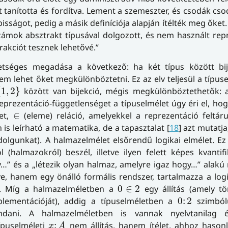
it tanította és fordítva. Lement a szemeszter, és csodák cs
isságot, pedig a másik definíciója alapján ítélték meg őket
zámok absztrakt típusával dolgozott, és nem használt rep
rakciót tesznek lehetővé.”
hetséges megadása a következő: ha két típus között bij
em lehet őket megkülönböztetni. Ez az elv teljesül a típus
1
,
2
}
{
1
,
2
}
között van bijekció, mégis megkülönböztethetők: a
reprezentáció-függetlenséget a típuselmélet úgy éri el, ho
∈
zet,
∈
(eleme) reláció, amelyekkel a reprezentáció feltáru
is leírható a matematika, de a tapasztalat [
18
] azt mutatja
lgunkat). A halmazelmélet elsőrendű logikai elmélet. Ez a
(halmazokról) beszél, illetve ilyen felett képes kvantifi
” és a „létezik olyan halmaz, amelyre igaz hogy…” alakú
e, hanem egy önálló formális rendszer, tartalmazza a logi
0
∈
2
is. Míg a halmazelméletben a
0
∈
2
egy állítás (amely tö
0
:
2
ementációját), addig a típuselméletben a
0
:
2
szimból
ndani. A halmazelméletben is vannak nyelvtanilag é
x
:
A
típuselméleti
:
nem állítás, hanem ítélet, ahhoz hasonl
x
A