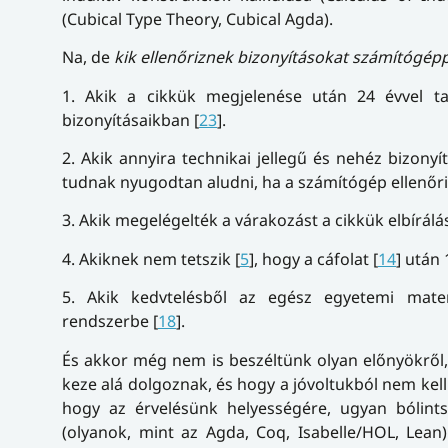
(Cubical Type Theory, Cubical Agda).
Na, de
kik ellenőriznek bizonyításokat számítógépp
1. Akik a cikkük megjelenése után 24 évvel t
bizonyításaikban [
23
].
2. Akik annyira technikai jellegű és nehéz bizonyí
tudnak nyugodtan aludni, ha a számítógép ellenőri
3. Akik megelégelték a várakozást a cikkük elbírálá
4. Akiknek nem tetszik [
5
], hogy a cáfolat [
14
] után 
5. Akik kedvtelésből az egész egyetemi mate
rendszerbe [
18
].
És akkor még nem is beszéltünk olyan előnyökről, 
keze alá dolgoznak, és hogy a jóvoltukból nem kel
hogy az érvelésünk helyességére, ugyan bólint
(olyanok, mint az Agda, Coq, Isabelle/HOL, Lean