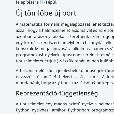
felépítésére [
17
] épül.
Új tömlőbe új bort
A matematika formális megalapozását lehet tisztán
azzal, hogy a halmazelmélet axiómáival és az els
azonban a bizonyításokat szeretnénk számítógéppel
egy formális rendszert, amelyben a bizonyítás-elle
konstruktív megalapozására alkalmas, hanem szám
programozási nyelvek típusrendszereinek elmélet
típuselméletét értjük.) Nézzük tehát, miben különb
A felszínen először a jelölésbeli különbségek tű
x
∈
A
x
:
A
nevezzük, és
∈
helyett
:
-t írunk. A ke
x
A
x
A
A
f
B
mondanánk, hogy az
típusa az
-ból
-be képez
f
A
B
Reprezentáció-függetlenség
A típuselmélet egy magas szintű nyelv: a halmaz
Python nyelvhez: amikor Pythonban programoz