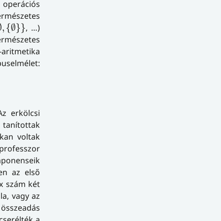
 operációs
természetes
∅
,
{
∅
}
}
∅
,
{
∅
}
}
, …)
természetes
-aritmetika
puselmélet:
Az erkölcsi
 tanítottak
kan voltak
 professzor
mponenseik
n az első
x szám két
a, vagy az
 összeadás
cserélték a