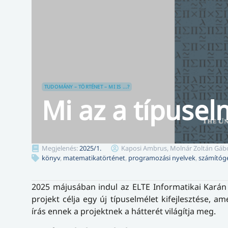
TUDOMÁNY – TÖRTÉNET – MI IS ...?
Mi az a típusel
Megjelenés:
2025/1.
Kaposi Ambrus, Molnár Zoltán Gáb
könyv
,
matematikatörténet
,
programozási nyelvek
,
számítóg
2025 májusában indul az ELTE Informatikai Kará
projekt célja egy új típuselmélet kifejlesztése, a
írás ennek a projektnek a hátterét világítja meg.