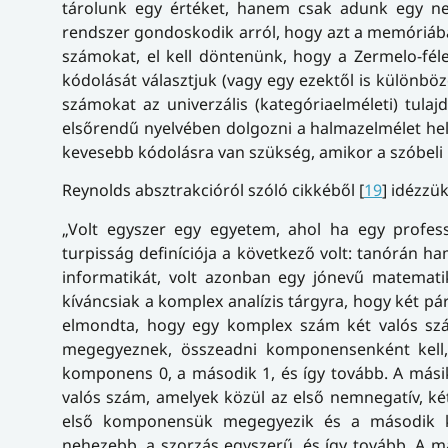
tárolunk egy értéket, hanem csak adunk egy ne
rendszer gondoskodik arról, hogy azt a memóriáb
számokat, el kell döntenünk, hogy a Zermelo-féle
kódolását választjuk (vagy egy ezektől is különbö
számokat az univerzális (kategóriaelméleti) tul
elsőrendű nyelvében dolgozni a halmazelmélet hely
kevesebb kódolásra van szükség, amikor a szóbeli 
Reynolds absztrakcióról szóló cikkéből [
19
] idézzük
„Volt egyszer egy egyetem, ahol ha egy professz
turpisság definíciója a következő volt: tanórán 
informatikát, volt azonban egy jónevű matemati
kíváncsiak a komplex analízis tárgyra, hogy két p
elmondta, hogy egy komplex szám két valós sz
megegyeznek, összeadni komponensenként kell,
komponens 0, a második 1, és így tovább. A más
valós szám, amelyek közül az első nemnegatív, k
első komponensük megegyezik és a másodi
nehezebb, a szorzás egyszerű, és így tovább. A má