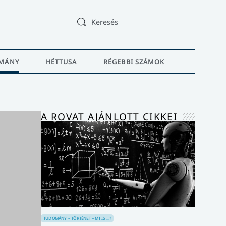
Keresés
MÁNY
HÉTTUSA
RÉGEBBI SZÁMOK
A ROVAT AJÁNLOTT CIKKEI
TUDOMÁNY – TÖRTÉNET – MI IS ...?