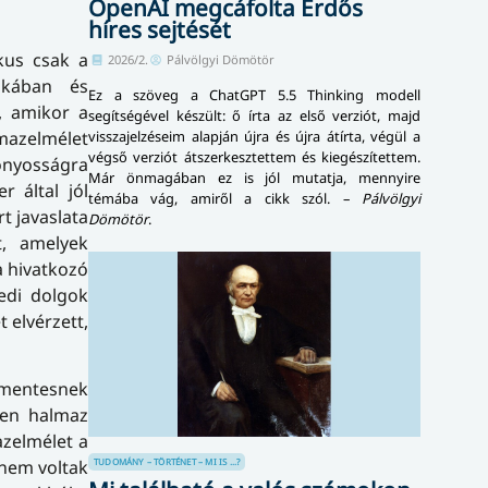
OpenAI megcáfolta Erdős
híres sejtését
kus csak a
2026/2.
Pálvölgyi Dömötör
tikában és
Ez a szöveg a ChatGPT 5.5 Thinking modell
, amikor a
segítségével készült: ő írta az első verziót, majd
lmazelmélet
visszajelzéseim alapján újra és újra átírta, végül a
végső verziót átszerkesztettem és kiegészítettem.
zonyosságra
Már önmagában ez is jól mutatja, mennyire
 által jól
témába vág, amiről a cikk szól. –
Pálvölgyi
t javaslata
Dömötör
.
t, amelyek
a hivatkozó
edi dolgok
 elvérzett,
men­tes­nek
den halmaz
azelmélet a
TUDOMÁNY – TÖRTÉNET – MI IS ...?
 nem voltak