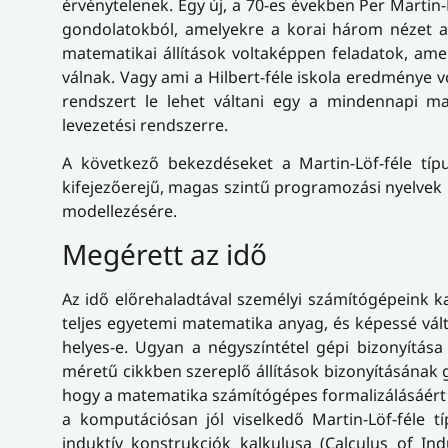
érvénytelenek. Egy új, a 70-es években Per Martin
gondolatokból, amelyekre a korai három nézet ala
matematikai állítások voltaképpen feladatok, ame
válnak. Vagy ami a Hilbert-féle iskola eredménye 
rendszert le lehet váltani egy a mindennapi ma
levezetési rendszerre.
A következő bekezdéseket a Martin-Löf-féle típ
kifejezőerejű, magas szintű programozási nyelvek
modellezésére.
Megérett az idő
Az idő előrehaladtával személyi számítógépeink k
teljes egyetemi matematika anyag, és képessé vált
helyes-e. Ugyan a négyszíntétel gépi bizonyítása
méretű cikkben szereplő állítások bizonyításának g
hogy a matematika számítógépes formalizálásáért é
a komputációsan jól viselkedő Martin-Löf-féle tí
induktív konstrukciók kalkulusa (Calculus of Ind