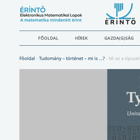
FŐOLDAL
HÍREK
GAZDA(G)SÁG
Főoldal
-
Tudomány – történet – mi is ...?
-
Mi az a típusel