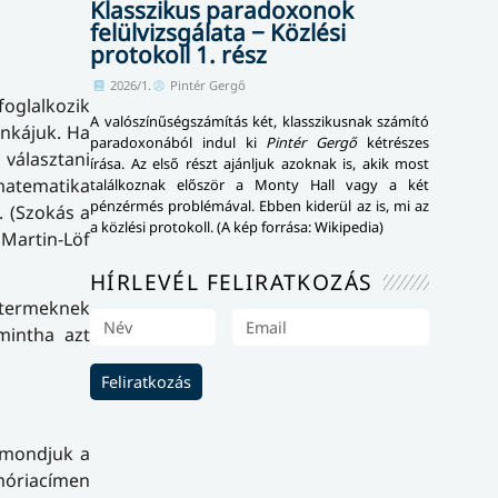
Klasszikus paradoxonok
felülvizsgálata − Közlési
protokoll 1. rész
2026/1.
Pintér Gergő
foglalkozik
A valószínűségszámítás két, klasszikusnak számító
unkájuk. Ha
paradoxonából indul ki
Pintér Gergő
kétrészes
 választani
írása. Az első részt ajánljuk azoknak is, akik most
 matematika
találkoznak először a Monty Hall vagy a két
pénzérmés problémával. Ebben kiderül az is, mi az
. (Szokás a
a közlési protokoll. (A kép forrása: Wikipedia)
Martin-Löf
HÍRLEVÉL FELIRATKOZÁS
t termeknek
mintha azt
Feliratkozás
d mondjuk a
móriacímen