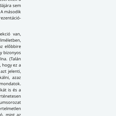
odájára sem
. A második
rezentáció-
ekció van,
elméletben,
z előbbire
gy bizonyos
lna. (Talán
, hogy ez a
zt jelenti,
kálni, azaz
 mondatok.
kát is és a
rténetesen
umsorozat
rtelmetlen
ó, mint az