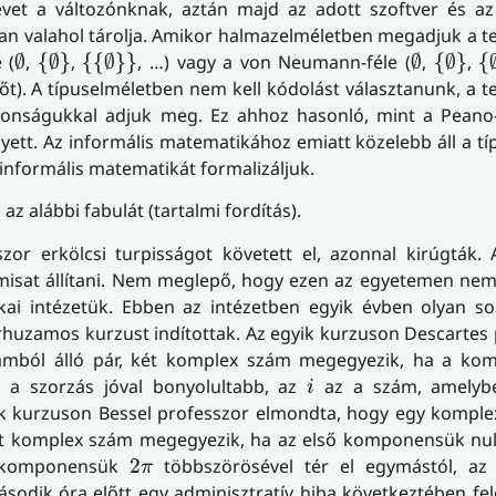
vet a változónknak, aztán majd az adott szoftver és az
an valahol tárolja. Amikor halmazelméletben megadjuk a 
∅
{
∅
}
{
{
∅
}
}
∅
{
∅
}
{
 (
∅
,
{
∅
}
,
{
{
∅
}
}
, …) vagy a von Neumann-féle (
∅
,
{
∅
}
,
{
zőt). A típuselméletben nem kell kódolást választanunk, a 
ajdonságukkal adjuk meg. Ez ahhoz hasonló, mint a Peano
ett. Az informális matematikához emiatt közelebb áll a tí
informális matematikát formalizáljuk.
 az alábbi fabulát (tartalmi fordítás).
or erkölcsi turpisságot követett el, azonnal kirúgták. 
hamisat állítani. Nem meglepő, hogy ezen az egyetemen nem
kai intézetük. Ebben az intézetben egyik évben olyan so
árhuzamos kurzust indítottak. Az egyik kurzuson Descartes
ámból álló pár, két komplex szám megegyezik, ha a ko
i
 a szorzás jóval bonyolultabb, az
az a szám, amelybe
i
ik kurzuson Bessel professzor elmondta, hogy egy komple
ét komplex szám megegyezik, ha az első komponensük null
2
π
k komponensük
2
többszörösével tér el egymástól, az
π
sodik óra előtt egy adminisztratív hiba következtében fel