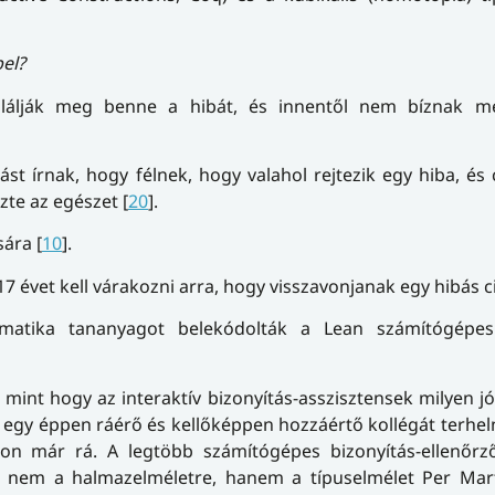
el?
alálják meg benne a hibát, és innentől nem bíznak m
tást írnak, hogy félnek, hogy valahol rejtezik egy hiba, és
zte az egészet [
20
].
sára [
10
].
17 évet kell várakozni arra, hogy visszavonjanak egy hibás ci
matika tananyagot belekódolták a Lean számítógépes
mint hogy az interaktív bizonyítás-asszisztensek milyen j
l egy éppen ráérő és kellőképpen hozzáértő kollégát terhel
son már rá. A legtöbb számítógépes bizonyítás-ellenőr
) nem a halmazelméletre, hanem a típuselmélet Per Marti