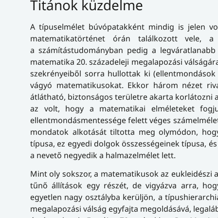
Titánok küzdelme
A típuselmélet búvópatakként mindig is jelen 
matematikatörténet órán találkozott vele, a
a számítástudományban pedig a legváratlanabb h
matematika 20. századeleji megalapozási válságára 
szekrényeiből sorra hullottak ki (ellentmondáso
vágyó matematikusokat. Ekkor három nézet rival
átlátható, biztonságos területre akarta korlátozni 
az volt, hogy a matematikai elméleteket fogj
ellentmondásmentessége felett véges számelméleti
mondatok alkotását tiltotta meg olymódon, hogy
típusa, ez egyedi dolgok összességeinek típusa, és 
a nevető negyedik a halmazelmélet lett.
Mint oly sokszor, a matematikusok az eukleidészi a
tűnő állítások egy részét, de vigyázva arra, 
egyetlen nagy osztályba kerüljön, a típushierarchi
megalapozási válság egyfajta megoldásává, legaláb