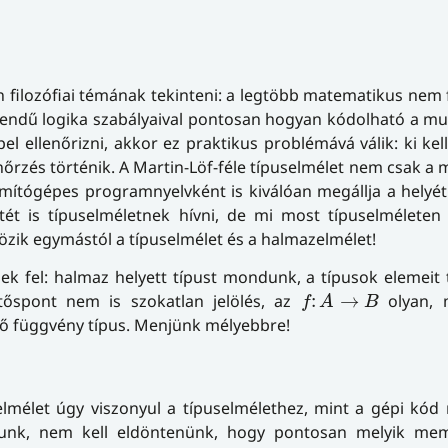
 filozófiai témának tekinteni: a legtöbb matematikus nem 
őrendű logika szabályaival pontosan hogyan kódolható a m
 ellenőrizni, akkor ez praktikus problémává válik: ki kell
nőrzés történik. A Martin-Löf-féle típuselmélet nem csak a
ítógépes programnyelvként is kiválóan megállja a helyét
ét is típuselméletnek hívni, de mi most típuselméleten 
özik egymástól a típuselmélet és a halmazelmélet!
nnek fel: halmaz helyett típust mondunk, a típusok elemei
f
:
A
→
B
ttőspont nem is szokatlan jelölés, az
:
→
olyan, 
f
A
B
ő függvény típus. Menjünk mélyebbre!
elmélet úgy viszonyul a típuselmélethez, mint a gépi kó
unk, nem kell eldöntenünk, hogy pontosan melyik me