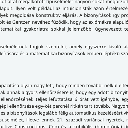
-Löf által megalkotott típuselmélet nagyon sokat megőrzöt
pult. Ilyen volt például az intuicionisták azon értelmez
lyek megoldása konstruktív eljárás. A bizonyítások így 
volt és Gentzen nevéhez fűződik, hogy az axiómákra alapuló
tematikai gyakorlatra sokkal jellemzőbb, úgynevezett t
uselméletnek fogjuk szentelni, amely egyszerre kiváló a
 leírására és a matematikai bizonyítások emberi léptékű s
apacitása olyan nagy lett, hogy minden további nélkül elf
ak annak a gyors ellenőrzésére is, hogy egy adott bizonyí
 ellenőrzésének teljes lefuttatása 6 órát vett igénybe, e
épi ellenőrzése egy-két percnél ritkán tart tovább. Nagyon
s a bizonyítások legalább félig automatikus kezeléséért ví
puselmélet, illetve ennek 21. századi variánsai nyerték, 
uctive Constructions, Coq) és a kubikális (homotópia) t