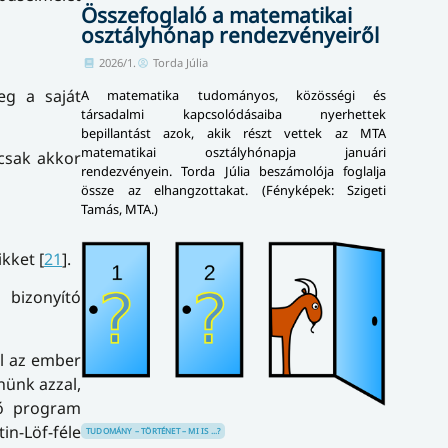
Összefoglaló a matematikai
osztályhónap rendezvényeiről
2026/1.
Torda Júlia
eg a saját
A matematika tudományos, közösségi és
társadalmi kapcsolódásaiba nyerhettek
bepillantást azok, akik részt vettek az MTA
matematikai osztályhónapja januári
 csak akkor
rendezvényein. Torda Júlia beszámolója foglalja
össze az elhangzottakat. (Fényképek: Szigeti
Tamás, MTA.)
kket [
21
].
 bizonyító
ól az ember
nünk azzal,
ző program
n-Löf-féle
TUDOMÁNY – TÖRTÉNET – MI IS ...?