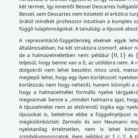
két termet, így innentől Bessel Descartes hallgató
Bessel, sem Descartes nem követett el erkölcsi turp
órától mindkét professzor intuitívan a komplex s
függő tulajdonságokat. A tanulság: a típusok abszt
A reprezentáció-függetlenség elvének egyik le
általánosabban, ha két struktúra izomorf, akkor n
{
0
,
1
}
{
de a halmazelméletben nem: például
{
0
,
1
}
és
teljesül, hogy benne van a 0, az utóbbira nem. A 
dolgokról nem lehet beszélni: nincs unió, mets
meglepő lehet, hogy egy ilyen korlátozott nyelvben 
korlátozás nem hogy nehezíti, hanem könnyíti a do
hogy a halmazelmélet formális nyelve tárgyakról 
megvannak benne a „minden halmazra igaz, hogy…
A típuselmélet nem az elsőrendű logika egy nyelv
típusokat is, beleértve ebbe a függvénytípust 
megkülönbözteti Zermelo és von Neumann impl
nyelvtanilag értelmetlen, nem is lehet kimo
1
∈
∀
szimbólumsorozatok, ilyen például az
1
∈
∀
. A 