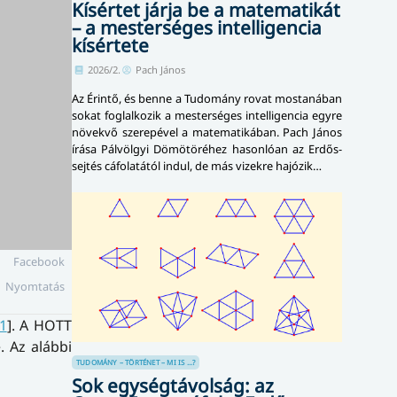
Kísértet járja be a matematikát
– a mesterséges intelligencia
kísértete
2026/2.
Pach János
Az Érintő, és benne a Tudomány rovat mostanában
sokat foglalkozik a mesterséges intelligencia egyre
növekvő szerepével a matematikában. Pach János
írása Pálvölgyi Dömötöréhez hasonlóan az Erdős-
sejtés cáfolatától indul, de más vizekre hajózik…
Facebook
Nyomtatás
1
]. A HOTT
. Az alábbi
TUDOMÁNY – TÖRTÉNET – MI IS ...?
Sok egységtávolság: az