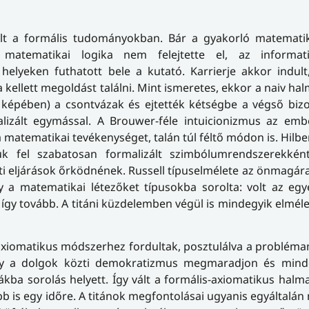
volt a formális tudományokban. Bár a gyakorló matemati
 matematikai logika nem felejtette el, az informa
elyeken futhatott bele a kutató. Karrierje akkor indult
kellett megoldást találni. Mint ismeretes, ekkor a naiv ha
k képében) a csontvázak és ejtették kétségbe a végső bi
izált egymással. A Brouwer-féle intuicionizmus az ember
a matematikai tevékenységet, talán túl féltő módon is. Hilber
uk fel szabatosan formalizált szimbólumrendszerekkén
 eljárások őrködnének. Russell típuselmélete az önmagár
 a matematikai létezőket típusokba sorolta: volt az egy
így tovább. A titáni küzdelemben végül is mindegyik elmélet
xiomatikus módszerhez fordultak, posztulálva a prob­lé­ma­
hogy a dolgok közti demokratizmus megmaradjon és min
ákba sorolás helyett. Így vált a formális-axiomatikus halm
b is egy időre. A titánok megfontolásai ugyanis egyáltalán