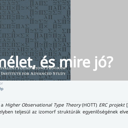
mélet, és mire jó?
or
ép
n a
Higher Observational Type Theory
(HOTT)
ERC projekt
[
melyben teljesül az izomorf struktúrák egyenlőségének elve