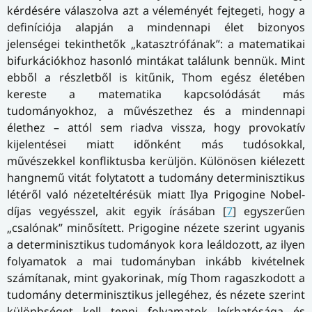
kérdésére válaszolva azt a véleményét fejtegeti, hogy a
definíciója alapján a mindennapi élet bizonyos
jelenségei tekinthetők „katasztrófának”: a matematikai
bifurkációkhoz hasonló mintákat találunk bennük. Mint
ebből a részletből is kitűnik, Thom egész életében
kereste a matematika kapcsolódását más
tudományokhoz, a művészethez és a mindennapi
élethez – attól sem riadva vissza, hogy provokatív
kijelentései miatt időnként más tudósokkal,
művészekkel konfliktusba kerüljön. Különösen kiélezett
hangnemű vitát folytatott a tudomány determinisztikus
létéről való nézeteltérésük miatt Ilya Prigogine Nobel-
díjas vegyésszel, akit egyik írásában [
7
] egyszerűen
„csalónak” minősített. Prigogine nézete szerint ugyanis
a determinisztikus tudományok kora leáldozott, az ilyen
folyamatok a mai tudományban inkább kivételnek
számítanak, mint gyakorinak, míg Thom ragaszkodott a
tudomány determinisztikus jellegéhez, és nézete szerint
különbséget kell tenni folyamatok leírhatósága és