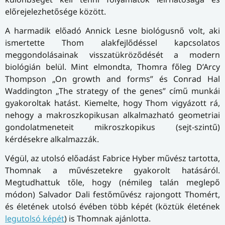
előrejelezhetősége között.
A harmadik előadó Annick Lesne biológusnő volt, aki
ismertette Thom alakfejlődéssel kapcsolatos
meggondolásainak visszatükröződését a modern
biológián belül. Mint elmondta, Thomra főleg D’Arcy
Thompson „On growth and forms” és Conrad Hal
Waddington „The strategy of the genes” című munkái
gyakoroltak hatást. Kiemelte, hogy Thom vigyázott rá,
nehogy a makroszkopikusan alkalmazható geometriai
gondolatmeneteit mikroszkopikus (sejt-szintű)
kérdésekre alkalmazzák.
Végül, az utolsó előadást Fabrice Hyber művész tartotta,
Thomnak a művészetekre gyakorolt hatásáról.
Megtudhattuk tőle, hogy (némileg talán meglepő
módon) Salvador Dali festőművész rajongott Thomért,
és életének utolsó évében több képét (köztük életének
legutolsó képét
) is Thomnak ajánlotta.