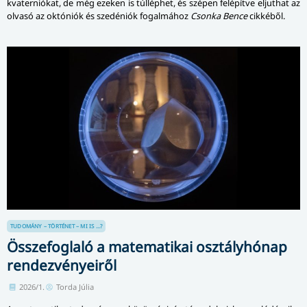
kvaterniókat, de még ezeken is túlléphet, és szépen felépítve eljuthat az
olvasó az októniók és szedéniók fogalmához
Csonka Bence
cikkéből.
TUDOMÁNY – TÖRTÉNET – MI IS ...?
Összefoglaló a matematikai osztályhónap
rendezvényeiről
2026/1.
Torda Júlia