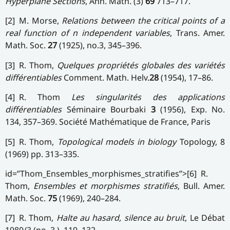
Hyperplane Sections
, Ann. Math. (3)
69
713–717.
[2] M. Morse,
Relations between the critical points of a
real function of n independent variables
, Trans. Amer.
Math. Soc.
27
(1925), no.3, 345–396.
[3] R. Thom,
Quelques propriétés globales des variétés
différentiables
Comment. Math. Helv.
28
(1954), 17–86.
[4] R. Thom
Les singularités des applications
différentiables
Séminaire Bourbaki
3
(1956), Exp. No.
134, 357–369. Société Mathématique de France, Paris
[5] R. Thom,
Topological models in biology
Topology, 8
(1969) pp. 313–335.
id=”Thom_Ensembles_morphismes_stratifies”>[6] R.
Thom,
Ensembles et morphismes stratifiés
, Bull. Amer.
Math. Soc.
75
(1969), 240–284.
[7] R. Thom,
Halte au hasard, silence au bruit
, Le Débat