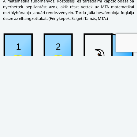
A matematika tudományos, közösségi és társadalmi kapcsolódásaiba
nyerhettek bepillantást azok, akik részt vettek az MTA matematikai
osztályhónapja januári rendezvényein. Torda Júlia beszámolója foglalja
össze az elhangzottakat. (Fényképek: Szigeti Tamás, MTA.)
TUDOMÁNY – TÖRTÉNET – MI IS ...?
Klasszikus paradoxonok felülvizsgálata −
Közlési protokoll 1. rész