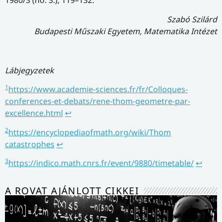
1980/3 (no. 3.), 119–132.
Szabó Szilárd
Budapesti Műszaki Egyetem, Matematika Intézet
Lábjegyzetek
1
https://www.academie-sciences.fr/fr/Colloques-
conferences-et-debats/rene-thom-geometre-par-
excellence.html
↩
2
https://encyclopediaofmath.org/wiki/Thom
catastrophes
↩
3
https://indico.math.cnrs.fr/event/9880/timetable/
↩
A ROVAT AJÁNLOTT CIKKEI