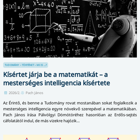
TUDOMÁNY – TÖRTÉNET – MI IS ...?
Kísértet járja be a matematikát – a
mesterséges intelligencia kísértete
2026/2.
Pach János
Az Érintő, és benne a Tudomány rovat mostanában sokat foglalkozik a
mesterséges intelligencia egyre növekvő szerepével a matematikában.
Pach János írása Pálvölgyi Dömötöréhez hasonlóan az Erdős-sejtés
cáfolatától indul, de más vizekre hajózik…