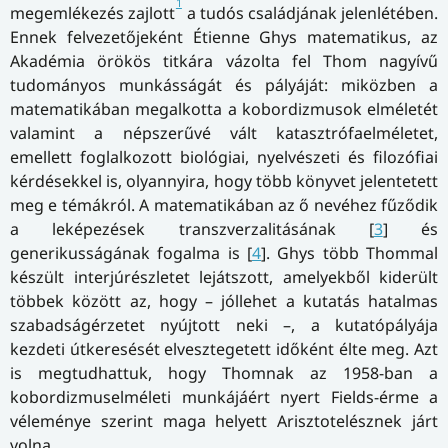
1
megemlékezés zajlott
a tudós családjának jelenlétében.
Ennek felvezetőjeként Étienne Ghys matematikus, az
Akadémia örökös titkára vázolta fel Thom nagyívű
tudományos munkásságát és pályáját: miközben a
matematikában megalkotta a kobordizmusok elméletét
valamint a népszerűvé vált katasztrófaelméletet,
emellett foglalkozott biológiai, nyelvészeti és filozófiai
kérdésekkel is, olyannyira, hogy több könyvet jelentetett
meg e témákról. A matematikában az ő nevéhez fűződik
a leképezések transzverzalitásának [
3
] és
generikusságának fogalma is [
4
]. Ghys több Thommal
készült interjúrészletet lejátszott, amelyekből kiderült
többek között az, hogy – jóllehet a kutatás hatalmas
szabadságérzetet nyújtott neki –, a kutatópályája
kezdeti útkeresését elvesztegetett időként élte meg. Azt
is megtudhattuk, hogy Thomnak az 1958-ban a
kobordizmuselméleti munkájáért nyert Fields-érme a
véleménye szerint maga helyett Arisztotelésznek járt
volna.