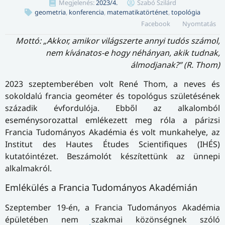
Megjelenés:
2023/4.
Szabó Szilárd
geometria
,
konferencia
,
matematikatörténet
,
topológia
Facebook
Nyomtatás
Mottó: „Akkor, amikor világszerte annyi tudós számol,
nem kívánatos-e hogy néhányan, akik tudnak,
álmodjanak?” (R. Thom)
2023 szeptemberében volt René Thom, a neves és
sokoldalú francia geométer és topológus születésének
századik évfordulója. Ebből az alkalomból
eseménysorozattal emlékezett meg róla a párizsi
Francia Tudományos Akadémia és volt munkahelye, az
Institut des Hautes Études Scientifiques (IHÉS)
kutatóintézet. Beszámolót készítettünk az ünnepi
alkalmakról.
Emlékülés a Francia Tudományos Akadémián
Szeptember 19-én, a Francia Tudományos Akadémia
épületében nem szakmai közönségnek szóló