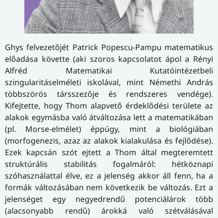
Ghys felvezetőjét Patrick Popescu-Pampu matematikus
előadása követte (aki szoros kapcsolatot ápol a Rényi
Alfréd Matematikai Kutatóintézetbeli
szingularitáselméleti iskolával, mint Némethi András
többszörös társszezője és rendszeres vendége).
Kifejtette, hogy Thom alapvető érdeklődési területe az
alakok egymásba való átváltozása lett a matematikában
(pl. Morse-elmélet) éppúgy, mint a biológiában
(morfogenezis, azaz az alakok kialakulása és fejlődése).
Ezek kapcsán szót ejtett a Thom által megteremtett
struktúrális stabilitás fogalmáról: hétköznapi
szóhasználattal élve, ez a jelenség akkor áll fenn, ha a
formák változásában nem következik be változás. Ezt a
jelenséget egy negyedrendű potenciálárok több
(alacsonyabb rendű) árokká való szétválásával