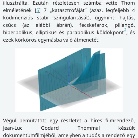
illusztrálta. Ezután részletesen számba vette Thom
elméletének [
5
] 7 „katasztrófáját” (azaz, legfeljebb 4
kodimenziós stabil szingularitását), úgymint: hajtás,
csúcs (az alábbi ábrán), fecskefarok, pillangó,
2
hiperbolikus, elliptikus és parabolikus köldökpont
, és
ezek körkörös egymásba való átmenetét.
Végül bemutatott egy részletet a híres filmrendező,
Jean-Luc Godard Thommal készült
dokumentumfilmjéből, amelyben a tudós a rendező egy