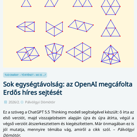
TUDOMÁNY – TÖRTÉNET – MI IS ...?
Sok egységtávolság: az OpenAI megcáfolta
Erdős híres sejtését
2026/2.
Pálvölgyi Dömötör
Ez a szöveg a ChatGPT 5.5 Thinking modell segítségével készült: ő írta az
első verziót, majd visszajelzéseim alapján újra és újra átírta, végül a
végső verziót átszerkesztettem és kiegészítettem. Már önmagában ez is
jól mutatja, mennyire témába vág, amiről a cikk szól. –
Pálvölgyi
Dömötör
.