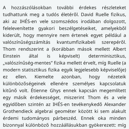
A hozzászólásokban további érdekes részleteket
tudhattunk meg a tudós életéről. David Ruelle fizikus,
aki az IHÉS-en vele szomszédos irodában dolgozott,
felelevenítette gyakori beszélgetéseiket, amelyekből
kiderült, hogy mennyire nem értenek egyet például a
valószínűségszámítás kvantumfizikabeli szerepéről.
Thom rendszerint a (korábban mások mellett Albert
Einstein által is képviselt) determinisztikus,
„valószínűség-mentes” fizika mellett érvelt, míg Ruelle (a
modern statisztikus fizika egyik legjelesebb képviselője)
ez ellen. Kiemelte azonban, hogy nézeteik
különbözőségeinek ellenére személyes kapcsolatuk
kitűnő volt. Étienne Ghys ennek kapcsán megemlített
egy másik érdekességet, miszerint Thom és a vele
egyidőben szintén az IHÉS-en tevékenykedő Alexander
Grothendieck algebrai geométer között ki sem alakult
érdemi tudományos párbeszéd. Ennek oka minden
bizonnyal különböző hozzáállásukban gyökerezett: míg