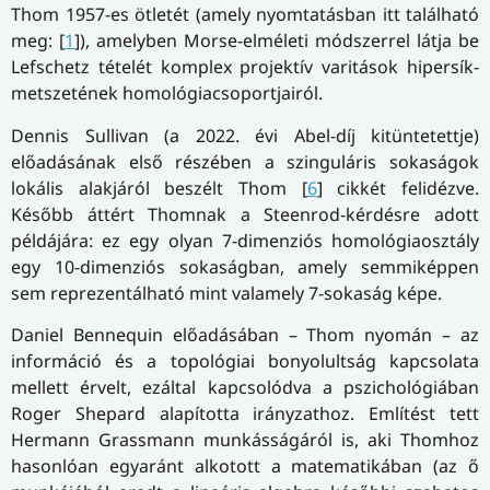
Thom 1957-es ötletét (amely nyomtatásban itt található
meg: [
1
]), amelyben Morse-elméleti módszerrel látja be
Lefschetz tételét komplex projektív varitások hipersík-
metszetének homológiacsoportjairól.
Dennis Sullivan (a 2022. évi Abel-díj kitüntetettje)
előadásának első részében a szinguláris sokaságok
lokális alakjáról beszélt Thom [
6
] cikkét felidézve.
Később áttért Thomnak a Steenrod-kérdésre adott
példájára: ez egy olyan 7-dimenziós homológiaosztály
egy 10-dimenziós sokaságban, amely semmiképpen
sem reprezentálható mint valamely 7-sokaság képe.
Daniel Bennequin előadásában – Thom nyomán – az
információ és a topológiai bonyolultság kapcsolata
mellett érvelt, ezáltal kapcsolódva a pszichológiában
Roger Shepard alapította irányzathoz. Említést tett
Hermann Grassmann munkásságáról is, aki Thomhoz
hasonlóan egyaránt alkotott a matematikában (az ő