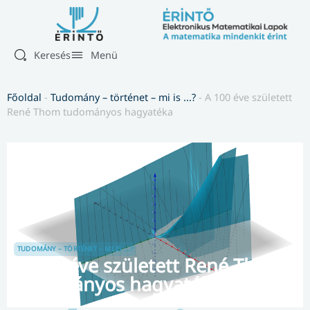
Keresés
Menü
Főoldal
-
Tudomány – történet – mi is ...?
-
A 100 éve született
René Thom tudományos hagyatéka
TUDOMÁNY – TÖRTÉNET – MI IS ...?
A 100 éve született René Thom
tudományos hagyatéka