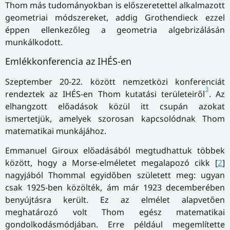
Thom más tudományokban is előszeretettel alkalmazott
geometriai módszereket, addig Grothendieck ezzel
éppen ellenkezőleg a geometria algebrizálásán
munkálkodott.
Emlékkonferencia az IHÉS-en
Szeptember 20-22. között nemzetközi konferenciát
3
rendeztek az IHÉS-en Thom kutatási területeiről
. Az
elhangzott előadások közül itt csupán azokat
ismertetjük, amelyek szorosan kapcsolódnak Thom
matematikai munkájához.
Emmanuel Giroux előadásából megtudhattuk többek
között, hogy a Morse-elméletet megalapozó cikk [
2
]
nagyjából Thommal egyidőben született meg: ugyan
csak 1925-ben közölték, ám már 1923 decemberében
benyújtásra került. Ez az elmélet alapvetően
meghatározó volt Thom egész matematikai
gondolkodásmódjában. Erre például megemlítette