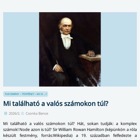
TUDOMÁNY – TÖRTÉNET – MI IS ...?
Mi található a valós számokon túl?
2026/2.
Csonka Bence
Mi található a valós számokon túl? Hát, sokan tudják: a komplex
számok! Node azon is túl? Sir William Rowan Hamilton (képünkön a róla
készült festmény, forrás:Wikipedia) a 19. században felfedezte a