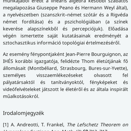
munkájából eredt a lineáris algebra későbbi szabatos
megalapozása Giuseppe Peano és Hermann Weyl által),
a nyelvészetben (szanszkrit–német szótár és a Rigvéda
német fordítása) és a pszichológiában (a színek
keverése alapszínekből és percepciójuk). Előadása
végén ismertette saját kutatásainak eredményét a
sztochasztikus információ topológiai értelmezéséről.
Az esemény fénypontjaként Jean-Pierre Bourguignon, az
IHÉS korábbi igazgatója, felidézte Thom életútjának fő
állomásait (Montbéliard, Strasbourg, Bures-sur-Yvette),
személyes visszaemlékezéseket olvasott fel
pályatársaktól és tanítványoktól, fényképeket és
videófelvételeket játszott le életéről és az általa inspirált
műalkotásokról.
Irodalomjegyzék
[1] A. Andreotti, T. Frankel,
The Lefschetz Theorem on