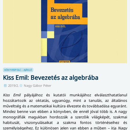
KÖNYVESPOLC – AJÁNLÓ
Kiss Emil: Bevezetés az algebrába
2019/2.
Nagy Gábor Péter
Kiss Emil
pályájához és kutatói munkájához el­vá­laszt­ha­tat­la­nul
hozzátartozik az oktatás, ugyanúgy, mint a tanulás, az általános
műveltség és a matematikai kultúra élvezete és továbbadása egyaránt.
Mindez benne van ebben a könyvben, de ennél jóval több is. A nagy
monográfiák magukban hordozzák a szerzőik világképét, szakmai
habitusát, viszonyulásaikat a szakma fontos történéseihez és
személyiségeihez. Ez különösen jelen van ebben a műben – írja
Nagy