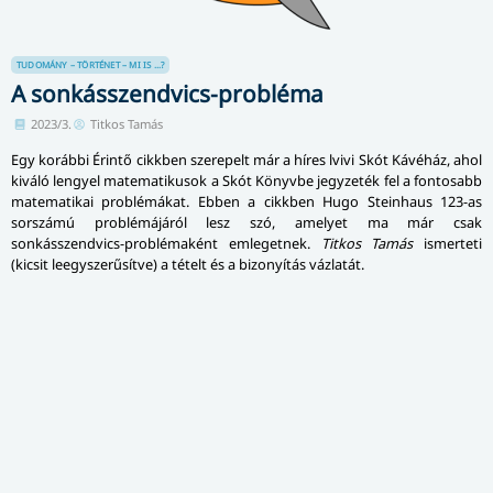
TUDOMÁNY – TÖRTÉNET – MI IS ...?
A sonkásszendvics-probléma
2023/3.
Titkos Tamás
Egy korábbi Érintő cikkben szerepelt már a híres lvivi Skót Kávéház, ahol
kiváló lengyel matematikusok a Skót Könyvbe jegyzeték fel a fontosabb
matematikai problémákat. Ebben a cikkben Hugo Steinhaus 123-as
sorszámú problémájáról lesz szó, amelyet ma már csak
sonkásszendvics-problémaként emlegetnek.
Titkos Tamás
ismerteti
(kicsit leegyszerűsítve) a tételt és a bizonyítás vázlatát.