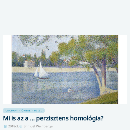
TUDOMÁNY – TÖRTÉNET – MI IS ...?
Mi is az a … perzisztens homológia?
2018/3.
Shmuel Weinberge