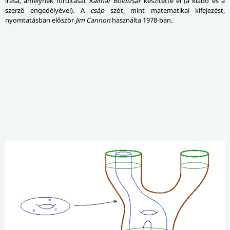
írása, amelynek fordítását
Kalmár Boldizsár
készítette el (a kiadó és a
szerző engedélyével). A
csáp
szót, mint matematikai kifejezést,
nyomtatásban először
Jim Cannon
használta 1978-ban.