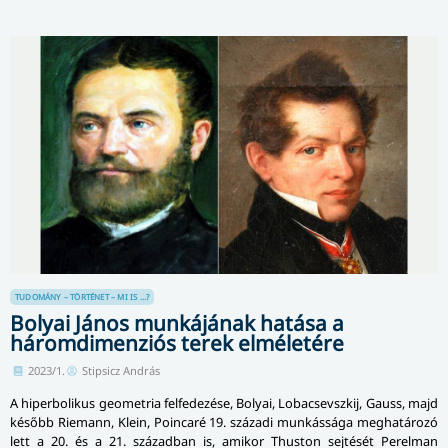
TUDOMÁNY – TÖRTÉNET – MI IS ...?
Bolyai János munkájának hatása a
háromdimenziós terek elméletére
2023/1.
Stipsicz András
A hiperbolikus geometria felfedezése, Bolyai, Lobacsevszkij, Gauss, majd
később Riemann, Klein, Poincaré 19. századi munkássága meghatározó
lett a 20. és a 21. században is, amikor Thuston sejtését Perelman