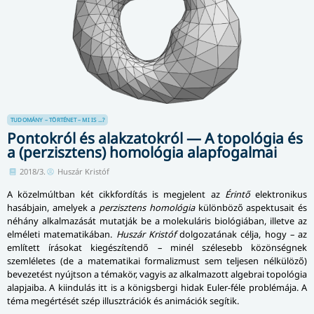
TUDOMÁNY – TÖRTÉNET – MI IS ...?
Pontokról és alakzatokról — A topológia és
a (perzisztens) homológia alapfogalmai
2018/3.
Huszár Kristóf
A közelmúltban két cikkfordítás is megjelent az
Érintő
elektronikus
hasábjain, amelyek a
perzisztens homológia
különböző aspektusait és
néhány alkalmazását mutatják be a molekuláris biológiában, illetve az
elméleti matematikában.
Huszár Kristóf
dolgozatának célja, hogy – az
említett írásokat kiegészítendő – minél szélesebb közönségnek
szemléletes (de a matematikai formalizmust sem teljesen nélkülöző)
bevezetést nyújtson a témakör, vagyis az alkalmazott algebrai topológia
alapjaiba. A kiindulás itt is a königsbergi hidak Euler-féle problémája. A
téma megértését szép illusztrációk és animációk segítik.