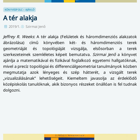
KÖNYVESPOLC – AJÁNLÓ
A tér alakja
2019/1.
Szirmai Jenő
Jeffrey R. Weeks
: A tér alakja (Felületek és háromdimenziós alakzatok
ábrázolása) című könyvében két- és háromdimenziós terek
geometriáját és topológiáját vizsgálja, elsősorban a terek
szerkezeteinek szemléletes képeit bemutatva.
Szirmai Jenő
a könyvet
ajánlja a matematikával és fizikával foglalkozó egyetemi hallgatóknak,
mivel a precíz topológiai és differenciálgeometriai tanulmányok közben
megmutatja azok lényeges és szép hátterét, a vizsgált terek
„vizualizálásának” lehetőségeit. Kiemeltem javasolja az érdeklődő
középiskolás tanulóknak, akik bizonyos részeket önállóan is fel tudnak
dolgozni.