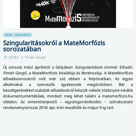
HÍREK – ÚJDONSÁGOK
Szingularitásokról a MateMorfózis
sorozatában
2018/1.
Pintér Gergő
Új sorozat indul áprilistól a Gólyában
Szingularitások
címmel. Előadó:
Pintér Gergő
, a MateMorfózis kitalálója és létrehozója. A MateMorfózis
elő­adás­so­ro­zat­ról volt már szó ebben a folyóiratban. Az egyes
alkalmakat a szervezők igyekeznek megörökíteni. Bár a
beszélgetésekkel szabdalt előadásokról készült videók többnyire inkább
dokumentumértékűek, mindezt meg lehet találni a mate­mor­fozis.hu
oldalon. Az ismeretterjesztő – együtt­gon­dol­ko­dós − szórakoztató
rendez­vény­soro­zat 2018. ápr. 4-én kezdődik és május 9-ig tart.