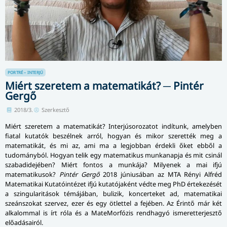
PORTRÉ – INTERJÚ
Miért szeretem a matematikát? ─ Pintér
Gergő
2018/3.
Szerkesztő
Miért szeretem a matematikát? Interjúsorozatot indítunk, amelyben
fiatal kutatók beszélnek arról, hogyan és mikor szerették meg a
matematikát, és mi az, ami ma a legjobban érdekli őket ebből a
tudományból. Hogyan telik egy matematikus munkanapja és mit csinál
szabadidejében? Miért fontos a munkája? Milyenek a mai ifjú
matematikusok?
Pintér Gergő
2018 júniusában az MTA Rényi Alfréd
Matematikai Kutatóintézet ifjú kutatójaként védte meg PhD értekezését
a szingularitások témájában, bulizik, koncerteket ad, matematikai
szeánszokat szervez, ezer és egy ötlettel a fejében. Az Érintő már két
alkalommal is írt róla és a MateMorfózis rendhagyó ismeretterjesztő
előadásairól.