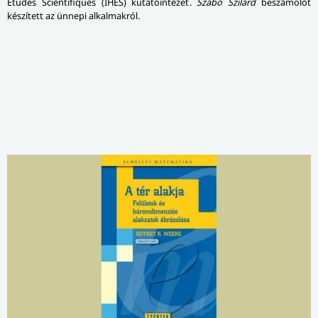
Études Scientifiques (IHÉS) kutatóintézet.
Szabó Szilárd
beszámolót
készített az ünnepi alkalmakról.