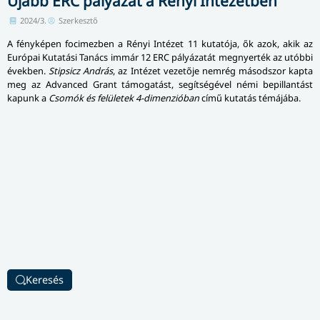
Újabb ERC pályázat a Rényi Intézetben
2024/3.
Szerkesztő
A fényképen focimezben a Rényi Intézet 11 kutatója, ők azok, akik az
Európai Kutatási Tanács immár 12 ERC pályázatát megnyerték az utóbbi
években.
Stipsicz András
, az Intézet vezetője nemrég másodszor kapta
meg az Advanced Grant támogatást, segítségével némi bepillantást
kapunk a
Csomók és felületek 4-dimenzióban
című kutatás témájába.
Keresés