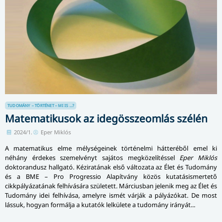
TUDOMÁNY – TÖRTÉNET – MI IS ...?
Matematikusok az idegösszeomlás szélén
2024/1.
Eper Miklós
A matematikus elme mélységeinek történelmi hátteréből emel ki
néhány érdekes szemelvényt sajátos megközelítéssel
Eper Miklós
doktorandusz hallgató. Kéziratának első változata az Élet és Tudomány
és a BME – Pro Progressio Alapítvány közös kutatásismertető
cikkpályázatának felhívására született. Márciusban jelenik meg az Élet és
Tudomány idei felhívása, amelyre ismét várják a pályázókat. De most
lássuk, hogyan formálja a kutatók lelkülete a tudomány irányát...