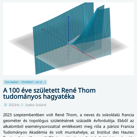
TUDOMÁNY – TÖRTÉNET – MI IS ...?
A 100 éve született René Thom
tudományos hagyatéka
2023/4.
Szabó Szilárd
2023 szeptemberében volt René Thom, a neves és sokoldalú francia
geométer és topológus születésének századik évfordulója. Ebből az
alkalomból eseménysorozattal emlékezett meg róla a párizsi Francia
Tudományos Akadémia és volt munkahelye, az Institut des Hautes