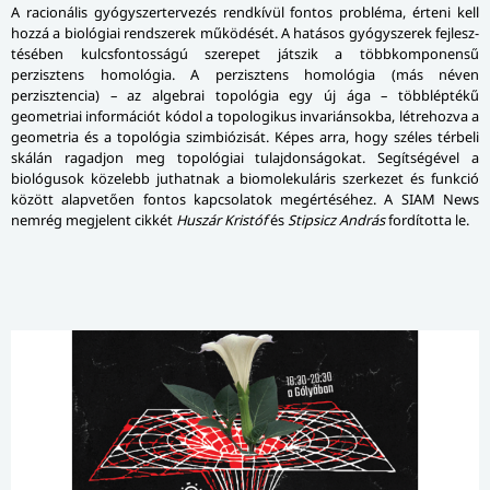
A racionális gyógyszertervezés rendkívül fontos probléma, érteni kell
hozzá a biológiai rendszerek működését. A hatásos gyógyszerek fej­lesz­
té­sé­ben kulcsfontosságú szerepet játszik a többkomponensű
perzisztens homológia. A perzisztens homológia (más néven
perzisztencia) – az algebrai topológia egy új ága – többléptékű
geometriai információt kódol a topologikus invariánsokba, létrehozva a
geometria és a topológia szimbiózisát. Képes arra, hogy széles térbeli
skálán ragadjon meg topológiai tulajdonságokat. Segítségével a
biológusok közelebb juthatnak a biomolekuláris szerkezet és funkció
között alapvetően fontos kapcsolatok megértéséhez. A SIAM News
nemrég megjelent cikkét
Huszár Kristóf
és
Stipsicz András
fordította le.