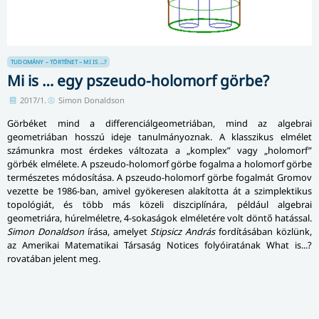
TUDOMÁNY – TÖRTÉNET – MI IS ...?
Mi is … egy pszeudo-holomorf görbe?
2017/1.
Simon Donaldson
Görbéket mind a differenciálgeometriában, mind az algebrai
geometriában hosszú ideje tanulmányoznak. A klasszikus elmélet
számunkra most érdekes változata a „komplex” vagy „holomorf”
görbék elmélete. A pszeudo-holomorf görbe fogalma a holomorf görbe
természetes módosítása. A pszeudo-holomorf görbe fogalmát Gromov
vezette be 1986-ban, amivel gyökeresen alakította át a szimplektikus
topológiát, és több más közeli diszciplínára, például algebrai
geometriára, húrelméletre, 4-sokaságok elméletére volt döntő hatással.
Simon Donaldson
írása, amelyet
Stipsicz András
fordításában közlünk,
az Amerikai Matematikai Társaság Notices folyóiratának What is...?
rovatában jelent meg.