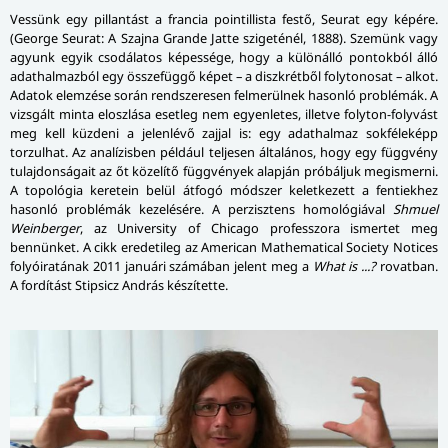
Vessünk egy pillantást a francia pointillista festő, Seurat egy képére.
(George Seurat: A Szajna Grande Jatte szigeténél, 1888). Szemünk vagy
agyunk egyik csodálatos képessége, hogy a különálló pontokból álló
adathalmazból egy összefüggő képet – a diszkrétből folytonosat – alkot.
Adatok elemzése során rendszeresen felmerülnek hasonló problémák. A
vizsgált minta eloszlása esetleg nem egyenletes, illetve folyton-folyvást
meg kell küzdeni a jelenlévő zajjal is: egy adathalmaz sokféleképp
torzulhat. Az analízisben például teljesen általános, hogy egy függvény
tulajdonságait az őt közelítő függvények alapján próbáljuk megismerni.
A topológia keretein belül átfogó módszer keletkezett a fentiekhez
hasonló problémák kezelésére. A perzisztens homológiával
Shmuel
Weinberger
, az University of Chicago professzora ismertet meg
bennünket. A cikk eredetileg az American Mathematical Society Notices
folyóiratának 2011 januári számában jelent meg a
What is ...?
rovatban.
A fordítást Stipsicz András készítette.